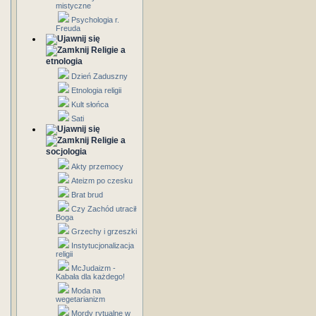
mistyczne
Psychologia r.
Freuda
Religie a
etnologia
Dzień Zaduszny
Etnologia religii
Kult słońca
Sati
Religie a
socjologia
Akty przemocy
Ateizm po czesku
Brat brud
Czy Zachód utracił
Boga
Grzechy i grzeszki
Instytucjonalizacja
religii
McJudaizm -
Kabała dla każdego!
Moda na
wegetarianizm
Mordy rytualne w