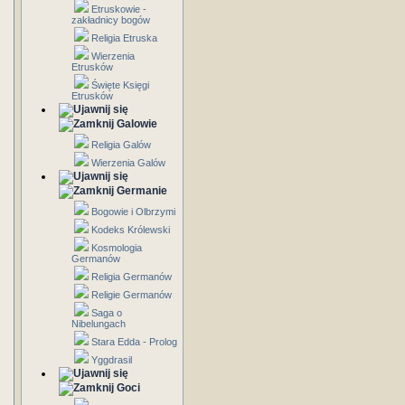
Etruskowie -
zakładnicy bogów
Religia Etruska
Wierzenia
Etrusków
Święte Księgi
Etrusków
Galowie
Religia Galów
Wierzenia Galów
Germanie
Bogowie i Olbrzymi
Kodeks Królewski
Kosmologia
Germanów
Religia Germanów
Religie Germanów
Saga o
Nibelungach
Stara Edda - Prolog
Yggdrasil
Goci