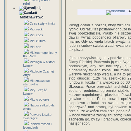
Rozwój historii
religii
Ar
Mitoznawstwo
Czas święty i mity
Posąg ocalał z pożaru, który wznieci
rychło. Od ra­zu też postanowiono, że 
Mit grecki
swej poprzedniczki. Miasto nie szczęd
Mit i epos
dawali wyraz pobożności ofiarowując
Mit i kultura
marne. Gdy po wielu latach świątynia o
jeden z cudów świata, a za­chwycano si
Mit i sen
tak pisze:
Mit kosmogoniczny
Ks. Rodz.
„Jako rzeczywiście godny podziwu pomni
Diany Efeskiej. Budowała ją cała Azja 
Mitologia w historii
kultury
podmokłym, aby nie naruszyły jej w
fundamenty takiego kolosu nie miały p
Mitologie Czarnej
war­stwę tłuczonego węgla, a na to 
Afryki
stóp długości (126 m), szerokości 2
Mitoznawstwo
fundował, każda ma wysokości po 60 s
starożytne
Skopasa. Prace prowadził architekt 
Mity - część
zdołano podnieść ogromnie ciężkie 
kultury
koszów napełnionych piaskiem. Powst
głowice kolumn. Potem powoli opróż
Mity o potopie
stopniowo osiadał na swoim miej­scu
Na początku była
spoczywać nad bramą, był bowiem naj
woda
przejął, że w koń­cu zamierzał popełni
Potwory ludzko-
w nocy, wreszcie zasnął znużo­ny; i wted
zwierzęce
zachęciła go, by żył i pracował, obiec
na­stępnego".
Ptaki w mitach i
legendach