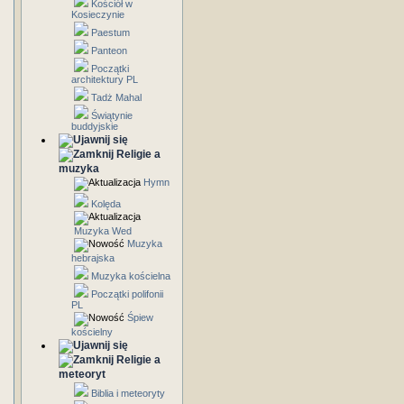
Kościół w
Kosieczynie
Paestum
Panteon
Początki
architektury PL
Tadż Mahal
Świątynie
buddyjskie
Religie a
muzyka
Hymn
Kolęda
Muzyka Wed
Muzyka
hebrajska
Muzyka kościelna
Początki polifonii
PL
Śpiew
kościelny
Religie a
meteoryt
Biblia i meteoryty