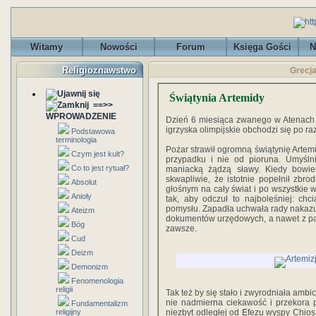
Witamy
Nowości
Forum
Księga Gości
N
Religioznawstwo
Grecja
Świątynia Artemidy
==>>
WPROWADZENIE
Dzień 6 miesiąca zwanego w Atenach 
igrzyska olim­pijskie obchodzi się po ra
Podstawowa
terminologia
Pożar strawił ogromną świątynię Artemi
Czym jest kult?
przy­padku i nie od pioruna. Umyśln
Co to jest rytuał?
maniacką żądzą sławy. Kie­dy bowie
skwapliwie, że istotnie popełnił zbro
Absolut
głośnym na cały świat i po wszystkie 
Anioły
tak, aby odczuł to naj­boleśniej: 
pomysłu. Zapadła uchwała rady nakazu
Ateizm
do­kumentów urzędowych, a nawet z pam
Bóg
zawsze.
Cud
Deizm
Demonizm
Fenomenologia
religii
Tak też by się stało i zwyrodniała ambi
nie nadmierna ciekawość i przekora 
Fundamentalizm
religijny
niezbyt odległej od Efezu wyspy Chios