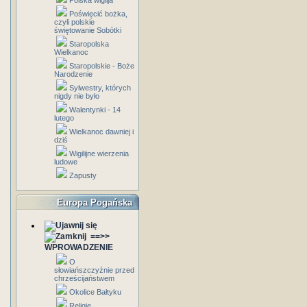
Polska wigilja
Poświęcić bożka,
czyli polskie
świętowanie Sobótki
Staropolska
Wielkanoc
Staropolskie - Boże
Narodzenie
Sylwestry, których
nigdy nie było
Walentynki - 14
lutego
Wielkanoc dawniej i
dziś
Wigilijne wierzenia
ludowe
Zapusty
Europa Pogańska
==>>
WPROWADZENIE
O
słowiańszczyźnie przed
chrześcijaństwem
Okolice Bałtyku
Religie