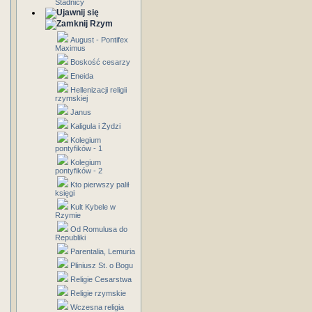
Stadnicy
Rzym
August - Pontifex
Maximus
Boskość cesarzy
Eneida
Hellenizacji religii
rzymskiej
Janus
Kaligula i Żydzi
Kolegium
pontyfików - 1
Kolegium
pontyfików - 2
Kto pierwszy palił
księgi
Kult Kybele w
Rzymie
Od Romulusa do
Republiki
Parentalia, Lemuria
Pliniusz St. o Bogu
Religie Cesarstwa
Religie rzymskie
Wczesna religia