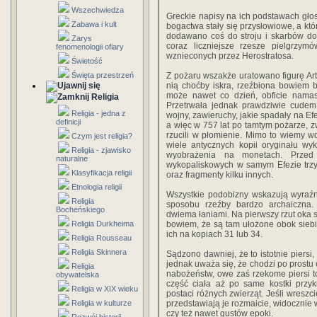
Wszechwiedza
Greckie napisy na ich podstawach głosz
Zabawa i kult
bo­gactwa stały się przysłowiowe, a kt
dodawano coś do stroju i skarbów do
Zarys
coraz liczniejsze rzesze pielgrzy­
fenomenologii ofiary
wznieconych przez Herostratosa.
Świetość
Święta przestrzeń
Z pożaru wszakże uratowano figurę Art
nią choćby iskra, rzeźbiona bowiem b
może nawet co dzień, obficie namas
Religia
Przetrwała jednak prawdziwie cudem i
Religia - jedna z
wojny, zawieruchy, jakie spadały na Ef
definicji
a więc w 757 lat po tamtym pożarze, zw
rzucili w płomienie. Mimo to wiemy w
Czym jest religia?
wiele antycznych kopii oryginału wy
Religia - zjawisko
wyobraże­nia na monetach. Przed 
naturalne
wykopaliskowych w samym Efezie trzy
Klasyfikacja religii
oraz fragmenty kilku innych.
Etnologia religii
Wszystkie podobizny wskazują wyraźni
Religia
sposobu rzeź­by bardzo archaiczna.
Bocheńskiego
dwiema łaniami. Na pierwszy rzut oka s
Religia Durkheima
bowiem, że są tam ułożone obok siebi
ich na ko­piach 31 lub 34.
Religia Rousseau
Religia Skinnera
Sądzono dawniej, że to istotnie piersi
jednak uważa się, że chodzi po prostu 
Religia
nabożeństw, owe zaś rzekome piersi to
obywatelska
część ciała aż po same kostki przykr
Religia w XIX wieku
postaci różnych zwierząt. Jeśli wresz
Religia w kulturze
przedsta­wiają je rozmaicie, widoczni
czy też nawet gu­stów epoki.