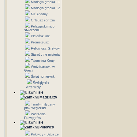
Mitologia grecka - 1
Mitologia grecka - 2
Nić Ariadny
Orfeusz i orfizm
Pelazgijski mit o
stworzeniu
Platoński mit
Prometeusz
Religijność Greków
Starożytne misteria
Tajemnica Krety
Wróżbiarstwo w
Grecji
Świat homerycki
Świątynia
Artemidy
Madziarzy
Turul - mityczny
ptak węgierski
Wierzenia
Prawęgrów
Połowcy
Połowcy - Baba ze