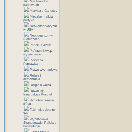
Machiavelli o
państwach k
Matylda z Canossy
Mieszko I religia i
polityka
Neokonserwatyzm
w USA
Neopoganizm w
Niemczech
Pacelli i Pavelic
Państwo i związki
wyznaniowe
Pierwsza
Poprawka
Prawo wyznaniowe
Religia i
demokracja
Religie a wojna
Rewolucja
francuska a Kościół
Richelieu i raison
d'état
Tajemnica Joanny
'Arc
Wyznaniowa
Skandynawia: Religia a
konstytucja