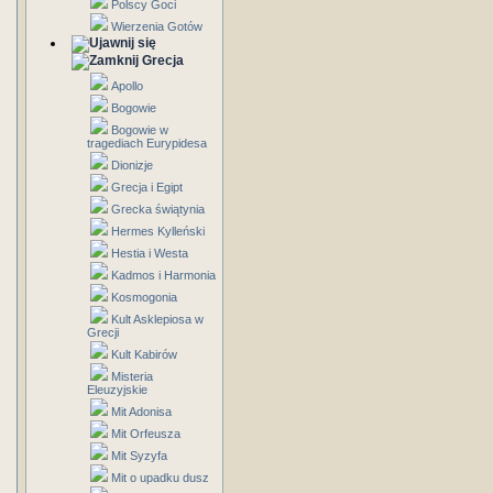
Polscy Goci
Wierzenia Gotów
Grecja
Apollo
Bogowie
Bogowie w
tragediach Eurypidesa
Dionizje
Grecja i Egipt
Grecka świątynia
Hermes Kylleński
Hestia i Westa
Kadmos i Harmonia
Kosmogonia
Kult Asklepiosa w
Grecji
Kult Kabirów
Misteria
Eleuzyjskie
Mit Adonisa
Mit Orfeusza
Mit Syzyfa
Mit o upadku dusz