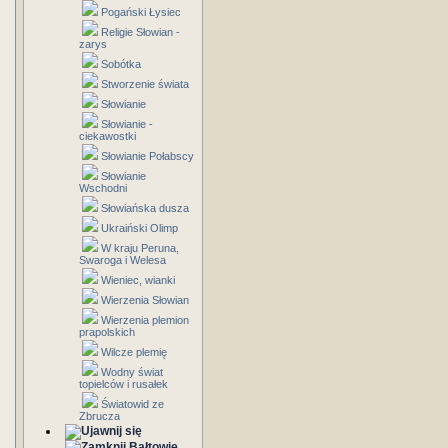
Pogański Łysiec
Religie Słowian -
zarys
Sobótka
Stworzenie świata
Słowianie
Słowianie -
ciekawostki
Słowianie Połabscy
Słowianie
Wschodni
Słowiańska dusza
Ukraiński Olimp
W kraju Peruna,
Swaroga i Welesa
Wieniec, wianki
Wierzenia Słowian
Wierzenia plemion
prapolskich
Wilcze plemię
Wodny świat
topielców i rusałek
Światowid ze
Zbrucza
Bałtowie