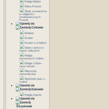
Religia Bałtów
Wiara Prusów
Ślady szamanizmu
w religijności
średniowiecznych
Prusów
Celtowie
Beltaine
Druidzi
Druidzi w źródłach
Niebo i słońce w
mitach celtyckich
Religia
starożytnych Celtów
Religie Celtów -
zarys tematu
Wierzenia
staroceltyckie
Wędrówki dusz u
Celtów
Dakowie
Religia Daków
Etruskowie