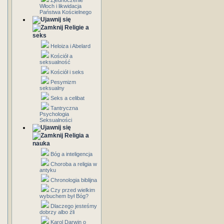
Zjednoczenie
Włoch i likwidacja
Państwa Kościelnego
Religie a
seks
Heloiza i Abelard
Kościół a
seksualność
Kościół i seks
Pesymizm
seksualny
Seks a celibat
Tantryczna
Psychologia
Seksualności
Religia a
nauka
Bóg a inteligencja
Choroba a religia w
antyku
Chronologia biblijna
Czy przed wielkim
wybuchem był Bóg?
Dlaczego jesteśmy
dobrzy albo źli
Karol Darwin o