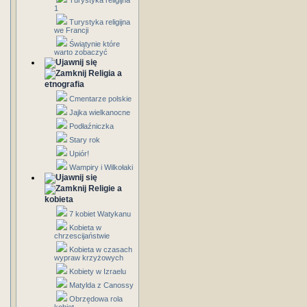
Turystyka religijna
1
Turystyka religijna
we Francji
Świątynie które
warto zobaczyć
Religia a
etnografia
Cmentarze polskie
Jajka wielkanocne
Podłaźniczka
Stary rok
Upiór!
Wampiry i Wilkołaki
Religie a
kobieta
7 kobiet Watykanu
Kobieta w
chrzescijaństwie
Kobieta w czasach
wypraw krzyżowych
Kobiety w Izraelu
Matylda z Canossy
Obrzędowa rola