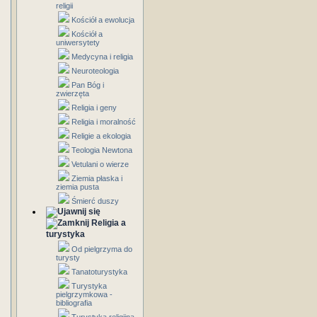
religii
Kościół a ewolucja
Kościół a
uniwersytety
Medycyna i religia
Neuroteologia
Pan Bóg i
zwierzęta
Religia i geny
Religia i moralność
Religie a ekologia
Teologia Newtona
Vetulani o wierze
Ziemia płaska i
ziemia pusta
Śmierć duszy
Religia a
turystyka
Od pielgrzyma do
turysty
Tanatoturystyka
Turystyka
pielgrzymkowa -
bibliografia