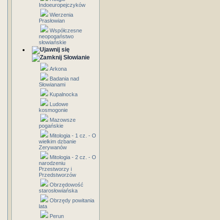
Indoeuropejczyków
Wierzenia
Prasłowian
Współczesne
neopogaństwo
słowiańskie
Słowianie
Arkona
Badania nad
Słowianami
Kupalnocka
Ludowe
kosmogonie
Mazowsze
pogańskie
Mitologia - 1 cz. - O
wielkim dzbanie
Zerywanów
Mitologia - 2 cz. - O
narodzeniu
Przestworzy i
Przedstworzów
Obrzędowość
starosłowiańska
Obrzędy powitania
lata
Perun