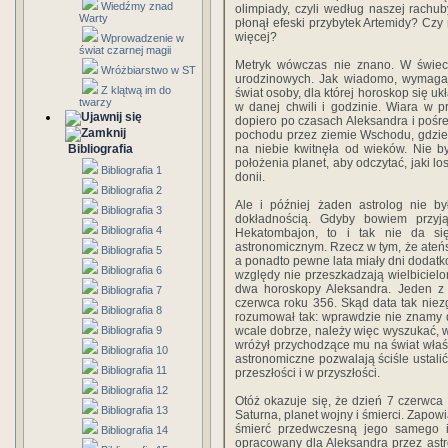
Wiedźmy znad
olimpiady, czyli według naszej rachuby
Warty
płonął efeski przybytek Arte­midy? Czy 
więcej?
Wprowadzenie w
świat czarnej magii
Metryk wówczas nie znano. W świeci
Wróżbiarstwo w ST
urodzinowych. Jak wiadomo, wymagaj
Z klątwą im do
świat osoby, dla której horoskop się u
twarzy
w danej chwili i godzinie. Wiara w p
dopiero po czasach Aleksandra i pośr
pocho­du przez ziemie Wschodu, gdzie
Bibliografia
na niebie kwitnęła od wieków. Nie by
położenia planet, aby odczytać, jaki lo
Bibliografia 1
donii.
Bibliografia 2
Ale i później żaden astrolog nie by
Bibliografia 3
dokładnością. Gdy­by bowiem przyj
Bibliografia 4
Hekatombajon, to i tak nie da si
astronomicznym. Rzecz w tym, że ateńs
Bibliografia 5
a ponadto pewne lata miały dni dodatko
Bibliografia 6
względy nie przeszkadzają wielbicielo
dwa ho­roskopy Aleksandra. Jeden z 
Bibliografia 7
czerwca roku 356. Skąd data tak niez
Bibliografia 8
rozumował tak: wprawdzie nie znamy dn
Bibliografia 9
wcale dobrze, należy więc wyszukać, w 
wróżył przychodzące­ mu na świat właśni
Bibliografia 10
astronomiczne pozwalają ściśle ustal
Bibliografia 11
przeszłości i w przyszłości.
Bibliografia 12
Otóż okazuje się, że dzień 7 czerwca 
Bibliografia 13
Saturna, planet wojny i śmierci. Zapow
śmierć przedwczesną jego samego i w
Bibliografia 14
opracowany dla Aleksandra przez ast