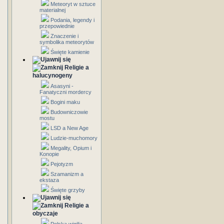
Meteoryt w sztuce
materialnej
Podania, legendy i
przepowiednie
Znaczenie i
symbolika meteorytów
Święte kamienie
Religie a
halucynogeny
Asasyni -
Fanatyczni mordercy
Bogini maku
Budowniczowie
mostu
LSD a New Age
Ludzie-muchomory
Megality, Opium i
Konopie
Pejotyzm
Szamanizm a
ekstaza
Święte grzyby
Religie a
obyczaje