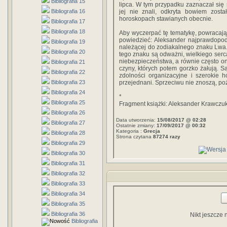
Bibliografia 15
lipca. W tym przypadku zaznaczał się 
Bibliografia 16
jej nie znali, odkryta bowiem zost
horoskopach stawianych obecnie.
Bibliografia 17
Bibliografia 18
Aby wyczerpać tę tematykę, powracając
powiedzieć: Aleksander najprawdopodo
Bibliografia 19
należącej do zodiakalnego znaku Lwa.
Bibliografia 20
tego znaku są odważni, wielkiego serca,
niebezpieczeństwa, a równie często on
Bibliografia 21
czyny, których po­tem gorzko żałują. S
Bibliografia 22
zdolności organizacyjne i szerokie ho
Bibliografia 23
przejednani. Sprzeciwu nie znoszą, poż
Bibliografia 24
*
Bibliografia 25
Fragment książki: Aleksander Krawczu
Bibliografia 26
Data utworzenia:
15/08/2017 @ 02:28
Bibliografia 27
Ostatnie zmiany:
17/09/2017 @ 00:32
Kategoria :
Grecja
Bibliografia 28
Strona czytana
87274 razy
Bibliografia 29
Bibliografia 30
Bibliografia 31
Bibliografia 32
Bibliografia 33
Bibliografia 34
Bibliografia 35
Bibliografia 36
Nikt jeszcze 
Bibliografia