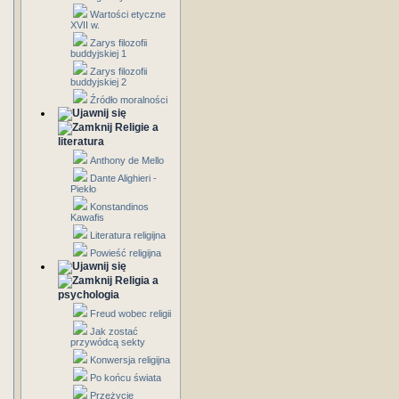
Wartości etyczne
XVII w.
Zarys filozofii
buddyjskiej 1
Zarys filozofii
buddyjskiej 2
Źródło moralności
Religie a
literatura
Anthony de Mello
Dante Alighieri -
Piekło
Konstandinos
Kawafis
Literatura religijna
Powieść religijna
Religia a
psychologia
Freud wobec religii
Jak zostać
przywódcą sekty
Konwersja religijna
Po końcu świata
Przeżycie