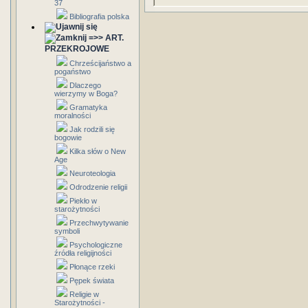
37
Bibliografia polska
=>> ART.
PRZEKROJOWE
Chrześcijaństwo a
pogaństwo
Dlaczego
wierzymy w Boga?
Gramatyka
moralności
Jak rodzili się
bogowie
Kilka słów o New
Age
Neuroteologia
Odrodzenie religii
Piekło w
starożytności
Przechwytywanie
symboli
Psychologiczne
źródła religijności
Płonące rzeki
Pępek świata
Religie w
Starożytności -