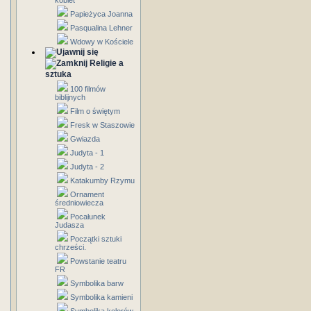
kobiet
Papieżyca Joanna
Pasqualina Lehner
Wdowy w Kościele
Religie a
sztuka
100 filmów
biblijnych
Film o świętym
Fresk w Staszowie
Gwiazda
Judyta - 1
Judyta - 2
Katakumby Rzymu
Ornament
średniowiecza
Pocałunek
Judasza
Początki sztuki
chrześci.
Powstanie teatru
FR
Symbolika barw
Symbolika kamieni