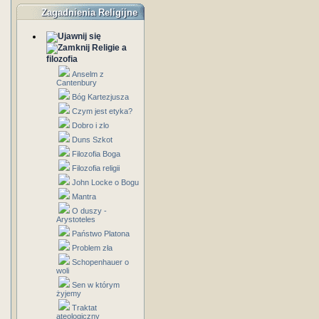
Zagadnienia Religijne
Religie a
filozofia
Anselm z
Cantenbury
Bóg Kartezjusza
Czym jest etyka?
Dobro i zlo
Duns Szkot
Filozofia Boga
Filozofia religii
John Locke o Bogu
Mantra
O duszy -
Arystoteles
Państwo Platona
Problem zła
Schopenhauer o
woli
Sen w którym
żyjemy
Traktat
ateologiczny