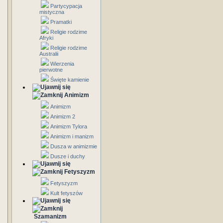
Partycypacja
mistyczna
Pramatki
Religie rodzime
Afryki
Religie rodzime
Australii
Wierzenia
pierwotne
Święte kamienie
Animizm
Animizm
Animizm 2
Animizm Tylora
Animizm i manizm
Dusza w animizmie
Dusze i duchy
Fetyszyzm
Fetyszyzm
Kult fetyszów
Szamanizm