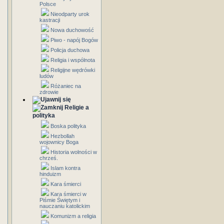
Polsce
Nieodparty urok
kastracji
Nowa duchowość
Piwo - napój Bogów
Policja duchowa
Religia i wspólnota
Religijne wędrówki
ludów
Różaniec na
zdrowie
Religie a
polityka
Boska polityka
Hezbollah
wojownicy Boga
Historia wolności w
chrześ.
Islam kontra
hinduizm
Kara śmierci
Kara śmierci w
Piśmie Świętym i
nauczaniu katolickim
Komunizm a religia