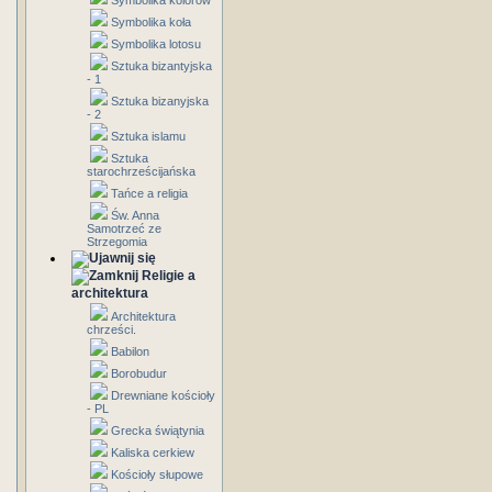
Symbolika kolorów
Symbolika koła
Symbolika lotosu
Sztuka bizantyjska
- 1
Sztuka bizanyjska
- 2
Sztuka islamu
Sztuka
starochrześcijańska
Tańce a religia
Św. Anna
Samotrzeć ze
Strzegomia
Religie a
architektura
Architektura
chrześci.
Babilon
Borobudur
Drewniane kościoły
- PL
Grecka świątynia
Kaliska cerkiew
Kościoły słupowe