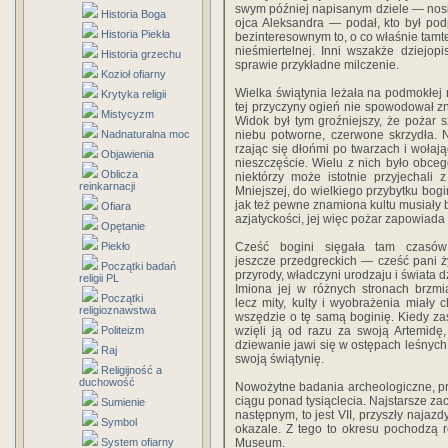
swym później napisanym dzie­le — nosi
Historia Boga
ojca Aleksandra — podał, kto był po
Historia Piekła
bez­interesownym to, o co właśnie tamt
nieśmiertelnej. Inni wszakże dziejopi
Historia grzechu
sprawie przykładne milczenie.
Kozioł ofiarny
Wielka świątynia leżała na podmokłej 
Krytyka religii
tej przyczy­ny ogień nie spowodował z
Mistycyzm
Widok był tym groźniej­szy, że pożar s
Nadnaturalna moc
niebu potworne, czerwone skrzydła. 
rzając się dłońmi po twarzach i wołają
Objawienia
nieszczęście. Wielu z nich było obce
Oblicza
niektórzy może istotnie przyjechali 
reinkarnacji
Mniejszej, do wielkiego przybytku bogi
jak też pewne znamiona kultu musiały b
Ofiara
azjatyckości, jej więc pożar zapowiada
Opętanie
Piekło
Cześć bogini sięgała tam czasów
jeszcze przedgreckich — cześć pani ży
Początki badań
przyrody, władczyni urodzaju i świata d
religii PL
Imiona jej w różnych stronach brzmi
Początki
lecz mity, kulty i wyobrażenia miały 
religioznawstwa
wszędzie o tę samą bogi­nię. Kiedy zaś
Politeizm
wzięli ją od razu za swoją Artemidę,
dziewanie jawi się w ostępach leśnych
Raj
swoją świą­tynię.
Religijność a
duchowość
Nowożytne badania archeologiczne, pr
ciągu ponad tysiąclecia. Najstarsze za
Sumienie
następnym, to jest VII, przyszły najaz
Symbol
okazale. Z tego to okresu pochodzą r
System ofiarny
Museum.