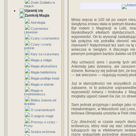
Znaki Zodiaku w
mitach
Magia
Mniej więcej w 100 lat po owym niesz
Astrologia
świątynia znowu stała w pełnym blasku ś
Był rodem z Magnezji w Lidii, miał
Czarownice
Litewskie
błyskotliwych efektach stylistyczny
wypowiedzi. On to wysunął zaskakujące 
Czary i czarownice
tak potężna nie potrafiła obronić 
Czary i czarty
mieniami? Natychmiast też sam na tę w
polskie
wówczas w świątyni. A dlaczego nie
pewnym połogiem bardzo daleko od Efez
Kary za czarymary
Magia a religia
Aby uchwycić sens i puentę tych słó
Magia afrykańska
Artemidę jako dziewicę, ale zarazem
dziwne, tłumaczy się jednak tym, że bo
Magia babilońska
— tak wierzono — regulują rozwój płodu
Magia podbija świat
Już w starożytności nie wszystkich 
Magia w islamie
zabawne, ni to pobożne usprawiedliw
Magia w
wypowiedź mówcy i historyka z Mag­
średniowieczu
mogłaby ugasić nawet ów żar, co strawi
Matka Joanna od
Aniołów
Sam jednak przyjmuje i podaje jako 
Hekatombajon, w Macedonii zaś Loos, 
O czarownicach
królowa Olimpiada urodziła w Pelli chło
O pojęciu magii
Czy zbieżność w czasie owych dwóch
Procesy o czary -
Prusy
królewicza, który miał się stać zdobyw
lubujących się w efektownym ze­sta
Sztuka wróżenia
różne wskazówki pośrednie dowodzą n