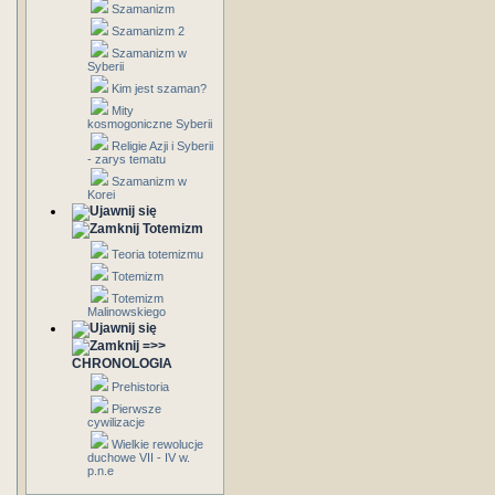
Szamanizm
Szamanizm 2
Szamanizm w
Syberii
Kim jest szaman?
Mity
kosmogoniczne Syberii
Religie Azji i Syberii
- zarys tematu
Szamanizm w
Korei
Totemizm
Teoria totemizmu
Totemizm
Totemizm
Malinowskiego
=>>
CHRONOLOGIA
Prehistoria
Pierwsze
cywilizacje
Wielkie rewolucje
duchowe VII - IV w.
p.n.e