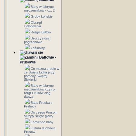
Baby w fabryce
męczenników - cz. 2
Groby końskie
Obrzęd
ciałopalenia
Religia Bałtów
Uroczystości
pogrzebowe
Zaślubiny
Bałtowie -
Prusowie
Co można zrobić w
ze Świętą Lipką przy
pomocy Świętej
Siekierki
Baby w fabryce
męczenników czyli o
religii Prusów ciąg
dalszy
Baba Pruska z
Prątnicy
Do czego Prusom
służyły ścięte głowy
Kamienne baby
Kultura duchowa
Prusów