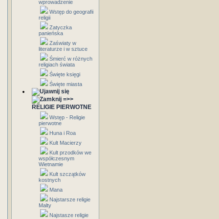
wprowadzenie
Wstęp do geografii
religii
Zatyczka
panieńska
Zaświaty w
literaturze i w sztuce
Śmierć w różnych
religiach świata
Święte księgi
Święte miasta
=>>
RELIGIE PIERWOTNE
Wstęp - Religie
pierwotne
Huna i Roa
Kult Macierzy
Kult przodków we
współczesnym
Wietnamie
Kult szczątków
kostnych
Mana
Najstarsze religie
Malty
Najstasze religie