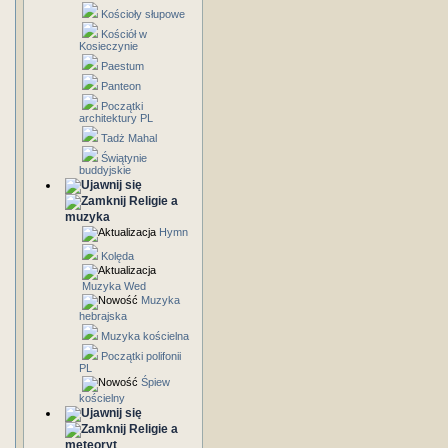
Kościoły słupowe
Kościół w
Kosieczynie
Paestum
Panteon
Początki
architektury PL
Tadż Mahal
Świątynie
buddyjskie
Religie a
muzyka
Hymn
Kolęda
Muzyka Wed
Muzyka
hebrajska
Muzyka kościelna
Początki polifonii
PL
Śpiew
kościelny
Religie a
meteoryt