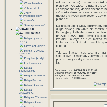
miliona lat temu). Ludzie współistni
Wszechwiedza
plejstocen. Co więcej, dzisiaj nie bra
Zabawa i kult
człekopodobnych, których obecność na
człowieka
dokumentowane jest od stu
Zarys
(nauka o ukrytych zwierzętach). Czy to
fenomenologii ofiary
planecie?
Świetość
Święta przestrzeń
Na naszej ziemi wciąż odkrywamy now
długą historię. Ich wizerunki spotkać
Kanadyjscy Indianie wierzyli w istn
Religia
prezydent USA T. Roossevelt, jest całe
Religia - jedna z
istotami. Zaliczyć do nich można fen
definicji
Meissner opowiedział o swoich spot
fotografii.
Czym jest religia?
Religia - zjawisko
Tak czy inaczej, coś tutaj nie gra
naturalne
Ortodoksyjne aksjomaty zaczynają pod
Klasyfikacja religii
przestarzałej wiedzy o nas samych.
j.z.
Etnologia religii
Religia
Data utworzenia:
04/06/2008 @ 01:01
Bocheńskiego
Ostatnie zmiany:
15/06/2011 @ 01:50
Religia Durkheima
Kategoria :
ZAGADNIENIA INNE
Strona czytana
106013 razy
Religia Rousseau
Religia Skinnera
Religia
obywatelska
Religia w XIX wieku
Religia w kulturze