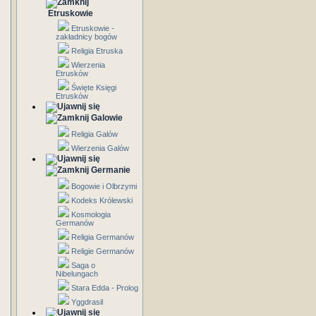
Etruskowie
Etruskowie -
zakładnicy bogów
Religia Etruska
Wierzenia
Etrusków
Święte Księgi
Etrusków
Galowie
Religia Galów
Wierzenia Galów
Germanie
Bogowie i Olbrzymi
Kodeks Królewski
Kosmologia
Germanów
Religia Germanów
Religie Germanów
Saga o
Nibelungach
Stara Edda - Prolog
Yggdrasil