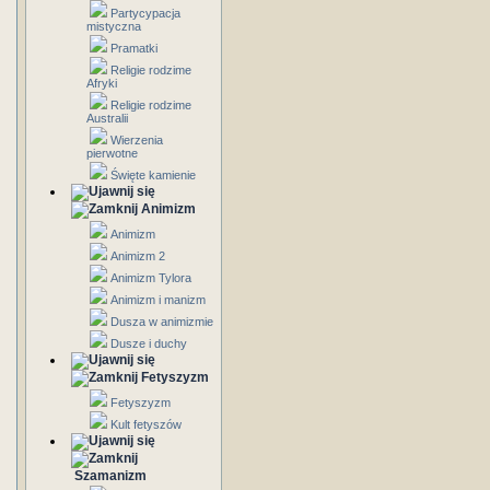
Partycypacja
mistyczna
Pramatki
Religie rodzime
Afryki
Religie rodzime
Australii
Wierzenia
pierwotne
Święte kamienie
Animizm
Animizm
Animizm 2
Animizm Tylora
Animizm i manizm
Dusza w animizmie
Dusze i duchy
Fetyszyzm
Fetyszyzm
Kult fetyszów
Szamanizm