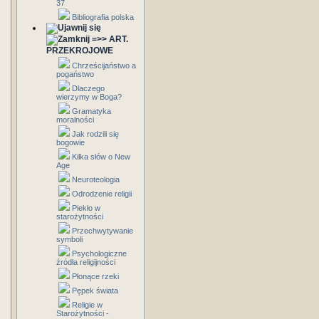
37
Bibliografia polska
=>> ART.
PRZEKROJOWE
Chrześcijaństwo a
pogaństwo
Dlaczego
wierzymy w Boga?
Gramatyka
moralności
Jak rodzili się
bogowie
Kilka słów o New
Age
Neuroteologia
Odrodzenie religii
Piekło w
starożytności
Przechwytywanie
symboli
Psychologiczne
źródła religijności
Płonące rzeki
Pępek świata
Religie w
Starożytności -