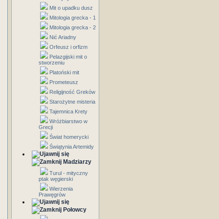
Mit o upadku dusz
Mitologia grecka - 1
Mitologia grecka - 2
Nić Ariadny
Orfeusz i orfizm
Pelazgijski mit o
stworzeniu
Platoński mit
Prometeusz
Religijność Greków
Starożytne misteria
Tajemnica Krety
Wróżbiarstwo w
Grecji
Świat homerycki
Świątynia Artemidy
Madziarzy
Turul - mityczny
ptak węgierski
Wierzenia
Prawęgrów
Połowcy