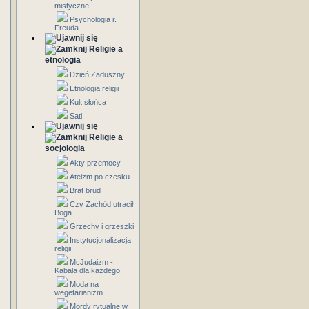
mistyczne
Psychologia r.
Freuda
Religie a
etnologia
Dzień Zaduszny
Etnologia religii
Kult słońca
Sati
Religie a
socjologia
Akty przemocy
Ateizm po czesku
Brat brud
Czy Zachód utracił
Boga
Grzechy i grzeszki
Instytucjonalizacja
religii
McJudaizm -
Kabała dla każdego!
Moda na
wegetarianizm
Mordy rytualne w