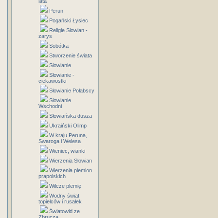
lata
Perun
Pogański Łysiec
Religie Słowian -
zarys
Sobótka
Stworzenie świata
Słowianie
Słowianie -
ciekawostki
Słowianie Połabscy
Słowianie
Wschodni
Słowiańska dusza
Ukraiński Olimp
W kraju Peruna,
Swaroga i Welesa
Wieniec, wianki
Wierzenia Słowian
Wierzenia plemion
prapolskich
Wilcze plemię
Wodny świat
topielców i rusałek
Światowid ze
Zbrucza