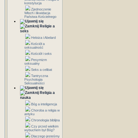
konstytucja
Zjednoczenie
Włoch i likwidacja
Państwa Kościelnego
Religie a
seks
Heloiza i Abelard
Kościół a
seksualność
Kościół i seks
Pesymizm
seksualny
Seks a celibat
Tantryczna
Psychologia
Seksualności
Religia a
nauka
Bóg a inteligencja
Choroba a religia w
antyku
Chronologia biblijna
Czy przed wielkim
wybuchem był Bóg?
Dlaczego jesteśmy