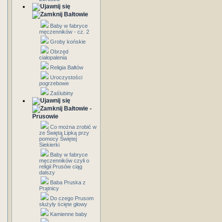
Bałtowie
Baby w fabryce
męczenników - cz. 2
Groby końskie
Obrzęd
ciałopalenia
Religia Bałtów
Uroczystości
pogrzebowe
Zaślubiny
Bałtowie -
Prusowie
Co można zrobić w
ze Świętą Lipką przy
pomocy Świętej
Siekierki
Baby w fabryce
męczenników czyli o
religii Prusów ciąg
dalszy
Baba Pruska z
Prątnicy
Do czego Prusom
służyły ścięte głowy
Kamienne baby