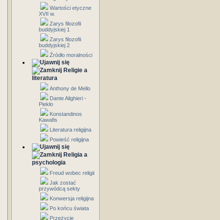
Wartości etyczne
XVII w.
Zarys filozofii
buddyjskiej 1
Zarys filozofii
buddyjskiej 2
Źródło moralności
Religie a
literatura
Anthony de Mello
Dante Alighieri -
Piekło
Konstandinos
Kawafis
Literatura religijna
Powieść religijna
Religia a
psychologia
Freud wobec religii
Jak zostać
przywódcą sekty
Konwersja religijna
Po końcu świata
Przeżycie