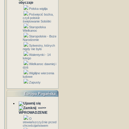
obyczaje
Polska wigilja
Poświęcić bożka,
czyli polskie
świętowanie Sobótki
Staropolska
Wielkanoc
Staropolskie - Boże
Narodzenie
Sylwestry, których
nigdy nie było
Walentynki - 14
lutego
Wielkanoc dawniej i
dziś
Wigilijne wierzenia
ludowe
Zapusty
Europa Pogańska
==>>
WPROWADZENIE
O
słowiańszczyźnie przed
chrześcijaństwem