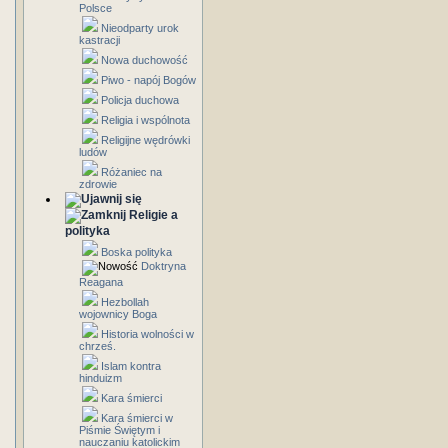
Polsce
Nieodparty urok
kastracji
Nowa duchowość
Piwo - napój Bogów
Policja duchowa
Religia i wspólnota
Religijne wędrówki
ludów
Różaniec na
zdrowie
Religie a
polityka
Boska polityka
Doktryna
Reagana
Hezbollah
wojownicy Boga
Historia wolności w
chrześ.
Islam kontra
hinduizm
Kara śmierci
Kara śmierci w
Piśmie Świętym i
nauczaniu katolickim