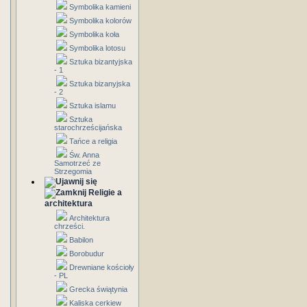
Symbolika kamieni
Symbolika kolorów
Symbolika koła
Symbolika lotosu
Sztuka bizantyjska
- 1
Sztuka bizanyjska
- 2
Sztuka islamu
Sztuka
starochrześcijańska
Tańce a religia
Św. Anna
Samotrzeć ze
Strzegomia
Religie a
architektura
Architektura
chrześci.
Babilon
Borobudur
Drewniane kościoły
- PL
Grecka świątynia
Kaliska cerkiew