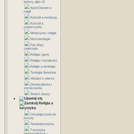
dobrzy albo źli
Karol Darwin o
religii
Kościół a ewolucja
Kościół a
uniwersytety
Medycyna i religia
Neuroteologia
Pan Bóg i
zwierzęta
Religia i geny
Religia i moralność
Religie a ekologia
Teologia Newtona
Vetulani o wierze
Ziemia płaska i
ziemia pusta
Śmierć duszy
Religia a
turystyka
Od pielgrzyma do
turysty
Tanatoturystyka
Turystyka
pielgrzymkowa -