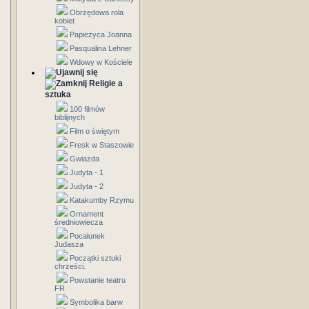
Obrzędowa rola
kobiet
Papieżyca Joanna
Pasqualina Lehner
Wdowy w Kościele
Religie a
sztuka
100 filmów
biblijnych
Film o świętym
Fresk w Staszowie
Gwiazda
Judyta - 1
Judyta - 2
Katakumby Rzymu
Ornament
średniowiecza
Pocałunek
Judasza
Początki sztuki
chrześci.
Powstanie teatru
FR
Symbolika barw