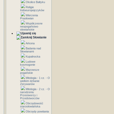
Okolice Bałtyku
Religie
Indoeuropejczyków
Wierzenia
Prasłowian
Współczesne
neopogaństwo
słowiańskie
Słowianie
Arkona
Badania nad
Słowianami
Kupalnocka
Ludowe
kosmogonie
Mazowsze
pogańskie
Mitologia - 1 cz. - O
wielkim dzbanie
Zerywanów
Mitologia - 2 cz. - O
narodzeniu
Przestworzy i
Przedstworzów
Obrzędowość
starosłowiańska
Obrzędy powitania