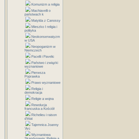
Komunizm a religia
Machiavelli o
państwach k
Matylda z Canossy
Mieszko I religia i
polityka
Neokonserwatyzm
w USA
Neopoganizm w
Niemczech
Pacelli i Pavelic
Państwo i związki
wyznaniowe
Pierwsza
Poprawka
Prawo wyznaniowe
Religia i
demokracja
Religie a wojna
Rewolucja
francuska a Kościół
Richelieu i raison
d'état
Tajemnica Joanny
'Arc
Wyznaniowa
Skandynawia: Religia a