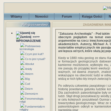
Witamy
Nowości
Forum
Księga Gości
N
Religioznawstwo
ZAGADNIENIA INNE -
"Zakazana Archeologia" - Pod takim 
==>>
obecnym poglądom na temat ewolu
argumentów na rzecz innej koncepcji 
WPROWADZENIE
akademickich. Autorzy, Michael A. 
Podstawowa
materiałów empirycznych nie pasujący
terminologia
ani lepsza od tych, które służą jej pop
Czym jest kult?
Kiedy w 1880 roku geolog ze stanu Kali
Co to jest rytuał?
w formacjach geologicznych datowany
Absolut
kamienne moździerze, wytknięto mu, 
nie pasują do przyjętej teorii ewolucj
Anioły
ważnych, od dawna znanych, znalezis
Ateizm
wskazujące na obecność ludzi w odleg
widzą w nich tylko kły innych zwierząt lu
Bóg
Cud
Po odkryciu
człowieka jawajskiego
i
cz
Deizm
historię powstania gatunku ludzkie koś
Dla zachodnich paleontologów były 
Demonizm
ludzi. Stąd drogi poszukiwaczy wiodły 
Fenomenologia
w celu kolejnych poszukiwań Gunnar 
religii
towarzystwa geologicznego. Wraz ze 
paleontologiem odkryli w kamienioło
Fundamentalizm
religijny
narzędzia oraz