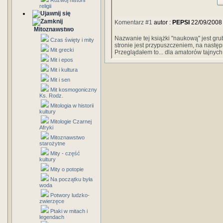
Rozwój historii
religii
Komentarz #1
autor :
PEPSI
22/09/2008
Mitoznawstwo
Nazwanie tej książki "naukową" jest gru
Czas święty i mity
stronie jest przypuszczeniem, na następ
Mit grecki
Przeglądałem to... dla amatorów tajnych 
Mit i epos
Mit i kultura
Mit i sen
Mit kosmogoniczny
Ks. Rodz.
Mitologia w historii
kultury
Mitologie Czarnej
Afryki
Mitoznawstwo
starożytne
Mity - część
kultury
Mity o potopie
Na początku była
woda
Potwory ludzko-
zwierzęce
Ptaki w mitach i
legendach