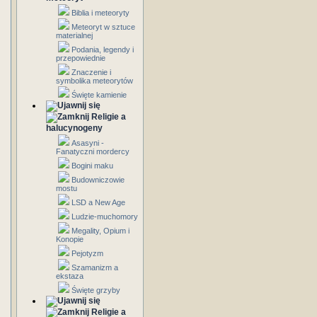
Biblia i meteoryty
Meteoryt w sztuce
materialnej
Podania, legendy i
przepowiednie
Znaczenie i
symbolika meteorytów
Święte kamienie
Religie a
halucynogeny
Asasyni -
Fanatyczni mordercy
Bogini maku
Budowniczowie
mostu
LSD a New Age
Ludzie-muchomory
Megality, Opium i
Konopie
Pejotyzm
Szamanizm a
ekstaza
Święte grzyby
Religie a