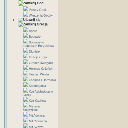
Goci
Polscy Goci
Wierzenia Gotów
Grecja
Apollo
Bogowie
Bogowie w
tragediach Eurypidesa
Dionizje
Grecja i Egipt
Grecka świątynia
Hermes Kylleński
Hestia i Westa
Kadmos i Harmonia
Kosmogonia
Kult Asklepiosa w
Grecji
Kult Kabirów
Misteria
Eleuzyjskie
Mit Adonisa
Mit Orfeusza
Mit Syzyfa