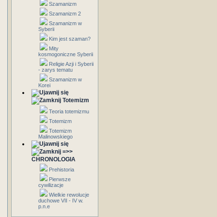
Szamanizm
Szamanizm 2
Szamanizm w
Syberii
Kim jest szaman?
Mity
kosmogoniczne Syberii
Religie Azji i Syberii
- zarys tematu
Szamanizm w
Korei
Totemizm
Teoria totemizmu
Totemizm
Totemizm
Malinowskiego
=>>
CHRONOLOGIA
Prehistoria
Pierwsze
cywilizacje
Wielkie rewolucje
duchowe VII - IV w.
p.n.e