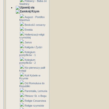
Połowcy - Baba ze
Stadnicy
Rzym
August - Pontifex
Maximus
Boskość cesarzy
Eneida
Hellenizacji religii
rzymskiej
Janus
Kaligula i Żydzi
Kolegium
pontyfików - 1
Kolegium
pontyfików - 2
Kto pierwszy palił
księgi
Kult Kybele w
Rzymie
Od Romulusa do
Republiki
Parentalia, Lemuria
Pliniusz St. o Bogu
Religie Cesarstwa
Religie rzymskie