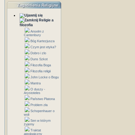
Zagadnienia Religijne
Religie a
filozofia
Anselm z
Cantenbury
Bóg Kartezjusza
Czym jest etyka?
Dobro i zlo
Duns Szkot
Filozofia Boga
Filozofia religii
John Locke o Bogu
Mantra
O duszy -
Arystoteles
Państwo Platona
Problem zła
Schopenhauer o
woli
Sen w którym
żyjemy
Traktat
ateologiczny