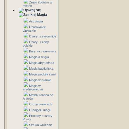
Znaki Zodiaku w
mitach
Magia
Astrologia
Czarownice
Litewskie
Czary i czarownice
Czary i czarty
polskie
Kary za czarymary
Magia a religia
Magia afrykańska
Magia babilońska
Magia podbija świat
Magia w islamie
Magia w
średniowieczu
Matka Joanna od
Aniołów
O czarownicach
O pojęciu magii
Procesy o czary -
Prusy
Sztuka wróżenia