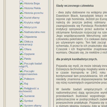
Historia Boga
ślady wczesnego człowieka
Historia Piekła
- dwa zęby datowane na wstępny plej
Historia grzechu
Dawidson Black, kanadyjski lekarz 
Kozioł ofiarny
rejonie ząb hominida. Jeździł po Europ
należą do jeszcze jednej odmiany
Krytyka religii
zaangażowała się Fundacja Rockefell
Mistycyzm
instytucji opisywane przez autorów 
Nadnaturalna moc
otrzymane fundusze rozpoczął na sze
Jego współpracownik Wenzhong odna
Objawienia
człowieku pekińskim. Co ciekawe dalsze
Oblicza
po używanym ogniu. Ten fakt zaczął
reinkarnacji
schematu. A przez to ich znalezisko st
Czaszek i ich fragmentów znajdowa
Ofiara
wymiaru. Okazało się, że niektóre z ni
Opętanie
Piekło
dla praktyk kanibalistycznych.
Początki badań
Pojawiła się myśl, że może istniały inne
religii PL
Dzisiejsza technologia mogłaby wiele w
Początki
w czasie transportu w 1941 roku 
religioznawstwa
kontynuował tam poszukiwania. Ich ef
Politeizm
niestety znamiona dopasowywania fak
się niżej rozwiniętych organizmów prac
Raj
Religijność a
W świetle badań empirycznych ró
duchowość
radiometryczne) dają sprzeczne wyni
przesłankach budować wygodnego d
Sumienie
jednoznacznie w podręcznikach zadek
Symbol
powszechnie praktykuje. Pojawia się s
System ofiarny
o różnym stopniu rozwoju żyło w środk