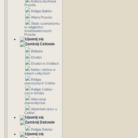
Kultura duchowa
Prusów
Religia Bałtów
Wiara Prusów
Ślady szamanizmu
w religijności
średniowiecznych
Prusów
Celtowie
Beltaine
Druidzi
Druidzi w źródłach
Niebo i słońce w
mitach celtyckich
Religia
starożytnych Celtów
Religie Celtów -
zarys tematu
Wierzenia
staroceltyckie
Wędrówki dusz u
Celtów
Dakowie
Religia Daków