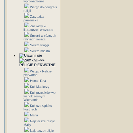
wprowadzenie
Wstęp do geografii
religii
Zatyczka
panieńska
Zaświaty w
literaturze i w sztuce
Śmierć w różnych
religiach świata
Święte księgi
Święte miasta
=>>
RELIGIE PIERWOTNE
Wstęp - Religie
pierwotne
Huna i Roa
Kult Macierzy
Kult przodków we
współczesnym
Wietnamie
Kult szczątków
kostnych
Mana
Najstarsze religie
Malty
Najstasze religie