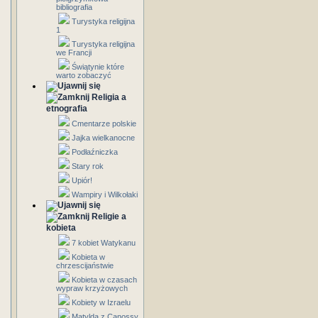
bibliografia
Turystyka religijna
1
Turystyka religijna
we Francji
Świątynie które
warto zobaczyć
Religia a
etnografia
Cmentarze polskie
Jajka wielkanocne
Podłaźniczka
Stary rok
Upiór!
Wampiry i Wilkołaki
Religie a
kobieta
7 kobiet Watykanu
Kobieta w
chrzescijaństwie
Kobieta w czasach
wypraw krzyżowych
Kobiety w Izraelu
Matylda z Canossy