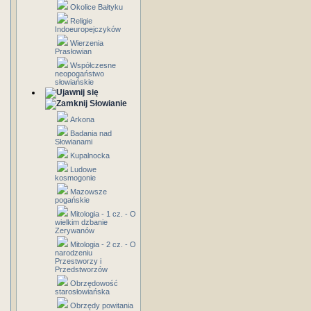
Okolice Bałtyku
Religie
Indoeuropejczyków
Wierzenia
Prasłowian
Współczesne
neopogaństwo
słowiańskie
Słowianie
Arkona
Badania nad
Słowianami
Kupalnocka
Ludowe
kosmogonie
Mazowsze
pogańskie
Mitologia - 1 cz. - O
wielkim dzbanie
Zerywanów
Mitologia - 2 cz. - O
narodzeniu
Przestworzy i
Przedstworzów
Obrzędowość
starosłowiańska
Obrzędy powitania