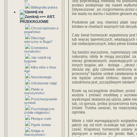
Sny poprzestają niekiedy na podsunię
37
postaci podejmuje się nawet wytłum
Bibliografia polska
Odyseuszowi: po rozgromieniu przez orł
ów siada na dachu i ludzkim głosem wy
=>> ART.
PRZEKROJOWE
Podobnie jak sny, również ptaki sw
bóstwo w chwilach ważnych lub decydu
Chrześcijaństwo a
pogaństwo
Cały świat homerycki wypełniony jest
Dlaczego
lub więcej tajemniczych, władających
wierzymy w Boga?
lub niebezpiecznych, toteż pilnie trzeba
Gramatyka
moralności
Są bardzo wyczulone, najmniejszy odru
naturalny, istoty te mogą poczytać 
Jak rodzili się
nieraz groteskowych, wywołujących u
bogowie
innych bogów; ale - dodaje - „strzeż
Kilka słów o New
obraża się, gdy człowiek zwrócony w
Age
przezorny" będzie unikał załatwiania t
Neuroteologia
nie będzie unosił chitonu: stanie
zaludniona jest „szczęśliwymi istotami”.
Odrodzenie religii
Piekło w
Rzeki są szczególnie drażliwe; przed
starożytności
wodzie i zmówić modlitwę z wzrokie
Przechwytywanie
wystrzegać skalania jej ujścia, jakie 
symboli
lub, co gorsza, próba poszerzenia kory
źródeł. Trzeba uważać, by nieprzyst
Psychologiczne
ogniska.
źródła religijności
Płonące rzeki
Wiele z istot wymagających względów
Pępek świata
jakich się od nich oczekuje lub jakie
cześć. Krajobraz homerycki usiany j
Religie w
płynącym u wejścia do grodu Itaki, 
Starożytności -