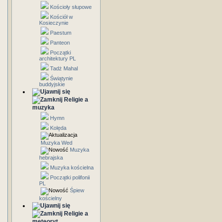
Kościoły słupowe
Kościół w
Kosieczynie
Paestum
Panteon
Początki
architektury PL
Tadż Mahal
Świątynie
buddyjskie
Religie a
muzyka
Hymn
Kolęda
Muzyka Wed
Muzyka
hebrajska
Muzyka kościelna
Początki polifonii
PL
Śpiew
kościelny
Religie a
meteoryt