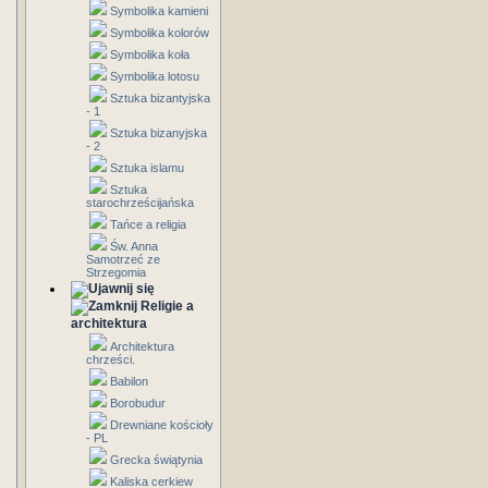
Symbolika kamieni
Symbolika kolorów
Symbolika koła
Symbolika lotosu
Sztuka bizantyjska
- 1
Sztuka bizanyjska
- 2
Sztuka islamu
Sztuka
starochrześcijańska
Tańce a religia
Św. Anna
Samotrzeć ze
Strzegomia
Religie a
architektura
Architektura
chrześci.
Babilon
Borobudur
Drewniane kościoły
- PL
Grecka świątynia
Kaliska cerkiew