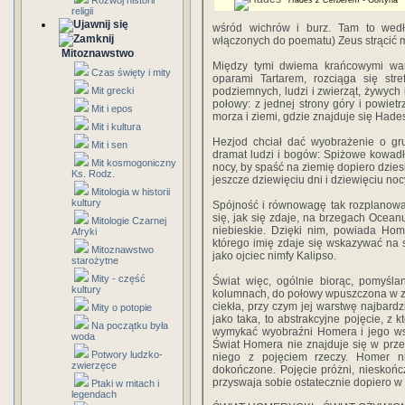
Rozwój historii
Hades z Cerberem
- Gortyna
religii
wśród wichrów i burz. Tam to we
włączonych do poematu) Zeus strącić ma
Mitoznawstwo
Między tymi dwiema krańcowymi war
Czas święty i mity
oparami Tartarem, rozciąga się st
Mit grecki
podziemnych, ludzi i zwierząt, żywych 
połowy: z jednej strony góry i powietr
Mit i epos
morza i ziemi, gdzie znajduje się Hades
Mit i kultura
Hezjod chciał dać wyobrażenie o gru
Mit i sen
dramat ludzi i bogów: Spiżowe kowadło
Mit kosmogoniczny
nocy, by spaść na ziemię dopiero dzies
Ks. Rodz.
jeszcze dziewięciu dni i dziewięciu noc
Mitologia w historii
kultury
Spójność i równowagę tak rozplanowa
się, jak się zdaje, na brzegach Ocean
Mitologie Czarnej
niebieskie. Dzięki nim, powiada Home
Afryki
którego imię zdaje się wskazywać na 
Mitoznawstwo
jako ojciec nimfy Kalipso.
starożytne
Mity - część
Świat więc, ogólnie biorąc, pomyśla
kultury
kolumnach, do połowy wpuszczona w zi
ciekła, przy czym jej warstwę najbardz
Mity o potopie
jako taka, to abstrakcyjne pojęcie, z 
Na początku była
wymykać wyobraźni Homera i jego wspó
woda
Świat Homera nie znajduje się w przes
Potwory ludzko-
niego z pojęciem rzeczy. Homer ni
zwierzęce
dokończone. Pojęcie próżni, nieskońc
przyswaja sobie ostatecznie dopiero w 
Ptaki w mitach i
legendach