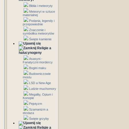
Biblia i meteoryty
Meteoryt w sztuce
materialnej
Podania, legendy i
przepowiednie
Znaczenie i
symbolika meteorytów
Święte kamienie
Religie a
halucynogeny
Asasyni -
Fanatyczni mordercy
Bogini maku
Budowniczowie
mostu
LSD a New Age
Ludzie-muchomory
Megality, Opium i
Konopie
Pejotyzm
Szamanizm a
ekstaza
Święte grzyby
Religie a