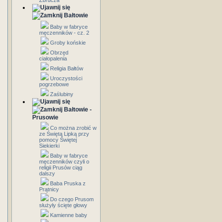
Zbrucza
Bałtowie
Baby w fabryce
męczenników - cz. 2
Groby końskie
Obrzęd
ciałopalenia
Religia Bałtów
Uroczystości
pogrzebowe
Zaślubiny
Bałtowie -
Prusowie
Co można zrobić w
ze Świętą Lipką przy
pomocy Świętej
Siekierki
Baby w fabryce
męczenników czyli o
religii Prusów ciąg
dalszy
Baba Pruska z
Prątnicy
Do czego Prusom
służyły ścięte głowy
Kamienne baby