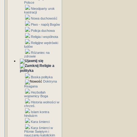
Polsce
Nieodparty urok
kastracji
Nowa duchowość
Piwo - napój Bogów
Policja duchowa
Religia i wspólnota
Religijne wędrówki
ludów
Różaniec na
zdrowie
Religie a
polityka
Boska polityka
Doktryna
Reagana
Hezbollah
wojownicy Boga
Historia wolności w
chrześ.
Islam kontra
hinduizm
Kara śmierci
Kara śmierci w
Piśmie Świętym i
nauczaniu katolickim