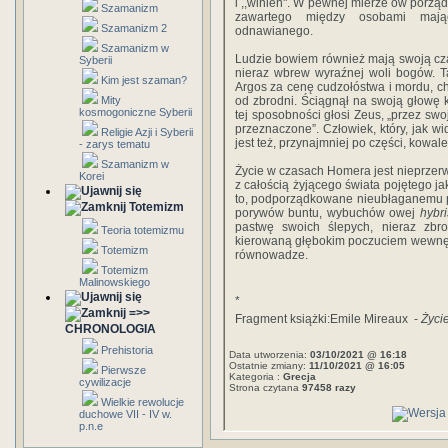
i ,,winien". W pewnej mierze ów porząd
Szamanizm
zawartego między osobami mając
Szamanizm 2
odnawianego.
Szamanizm w
Ludzie bowiem również mają swoją cząs
Syberii
nieraz wbrew wyraźnej woli bogów. T
Kim jest szaman?
Argos za cenę cudzołóstwa i mordu, ch
Mity
od zbrodni. Ściągnął na swoją głowę k
kosmogoniczne Syberii
tej sposobności głosi Zeus, „przez swo
przeznaczone”. Człowiek, który, jak w
Religie Azji i Syberii
jest też, przynajmniej po części, kowa
- zarys tematu
Szamanizm w
Życie w czasach Homera jest nieprze
Korei
z całością żyjącego świata pojętego j
to, podporządkowane nieubłaganemu p
Totemizm
porywów buntu, wybuchów owej
hybri
pastwę swoich ślepych, nieraz zbr
Teoria totemizmu
kierowaną głębokim poczuciem wewnętr
Totemizm
równowadze.
Totemizm
Malinowskiego
*
=>>
Fragment książki:Emile Mireaux -
Życi
CHRONOLOGIA
Prehistoria
Data utworzenia:
03/10/2021 @ 16:18
Ostatnie zmiany:
11/10/2021 @ 16:05
Pierwsze
Kategoria :
Grecja
cywilizacje
Strona czytana
97458 razy
Wielkie rewolucje
duchowe VII - IV w.
p.n.e