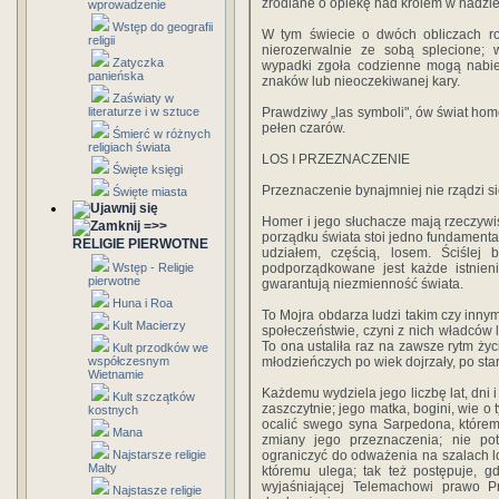
źródlane o opiekę nad królem w nadzie
wprowadzenie
Wstęp do geografii
W tym świecie o dwóch obliczach ro
religii
nierozerwalnie ze sobą splecione; 
Zatyczka
wypadki zgoła codzienne mogą nabie
panieńska
znaków lub nieoczekiwanej kary.
Zaświaty w
literaturze i w sztuce
Prawdziwy „las symboli", ów świat hom
pełen czarów.
Śmierć w różnych
religiach świata
LOS I PRZEZNACZENIE
Święte księgi
Przeznaczenie bynajmniej nie rządzi s
Święte miasta
Homer i jego słuchacze mają rzeczywi
=>>
porządku świata stoi jedno fundament
RELIGIE PIERWOTNE
udziałem, częścią, losem. Ściślej 
Wstęp - Religie
podporządkowane jest każde istnieni
pierwotne
gwarantują niezmienność świata.
Huna i Roa
To Mojra obdarza ludzi takim czy innym
Kult Macierzy
społeczeństwie, czyni z nich władców l
To ona ustaliła raz na zawsze rytm życ
Kult przodków we
współczesnym
młodzieńczych po wiek dojrzały, po star
Wietnamie
Każdemu wydziela jego liczbę lat, dni 
Kult szczątków
zaszczytnie; jego matka, bogini, wie o
kostnych
ocalić swego syna Sarpedona, któremu
Mana
zmiany jego przeznaczenia; nie pot
Najstarsze religie
ograniczyć do odważenia na szalach lo
Malty
któremu ulega; tak też postępuje, g
wyjaśniającej Telemachowi prawo 
Najstasze religie