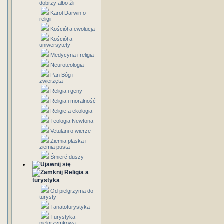
dobrzy albo źli
Karol Darwin o
religii
Kościół a ewolucja
Kościół a
uniwersytety
Medycyna i religia
Neuroteologia
Pan Bóg i
zwierzęta
Religia i geny
Religia i moralność
Religie a ekologia
Teologia Newtona
Vetulani o wierze
Ziemia płaska i
ziemia pusta
Śmierć duszy
Religia a
turystyka
Od pielgrzyma do
turysty
Tanatoturystyka
Turystyka
pielgrzymkowa -