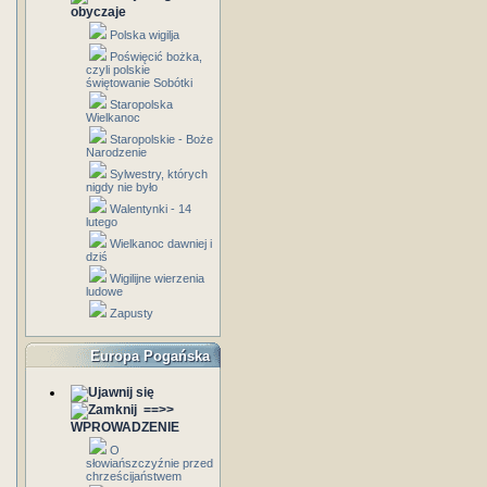
obyczaje
Polska wigilja
Poświęcić bożka,
czyli polskie
świętowanie Sobótki
Staropolska
Wielkanoc
Staropolskie - Boże
Narodzenie
Sylwestry, których
nigdy nie było
Walentynki - 14
lutego
Wielkanoc dawniej i
dziś
Wigilijne wierzenia
ludowe
Zapusty
Europa Pogańska
==>>
WPROWADZENIE
O
słowiańszczyźnie przed
chrześcijaństwem