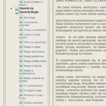
ŚWIAT HOMERYCKI - ŚWIAT OŻYWIO
Znaki Zodiaku w
mitach
Ten świat Homera, skończony i zamkn
sięga ledwie jednej dziesiątej obwodu 
Magia
jednym rysem, być może równie istotn
Astrologia
Nasz świat jest mechanizmem rządzon
Czarownice
Świat Greków homeryckich jest w swoj
Litewskie
organizm obdarzony życiem, ale dla
Czary i czarownice
dostrzegalne lub tajemnicze oblicze ist
Czary i czarty
Uranos - to nie tylko spiżowe sklepi
polskie
niedługo do swoich genealogii, ale kt
Kary za czarymary
już teraz pada w uroczystych przysięga
Magia a religia
stadło zresztą niedobrane, od daw
pogodzić. Hades jest podziemnym prz
Magia afrykańska
Persefoną kieruje ich losami.
Magia babilońska
To wzajemne przenikanie się, to spl
Magia podbija świat
wędrówki Latony wzdłuż wybrzeży Morz
Magia w islamie
utworze pochodzącym z czasów, być
homeryckiego eposu.
Magia w
średniowieczu
Latona szuka schronienia, by wydać
Matka Joanna od
siedziby egejskie prosząc nie ic
Aniołów
narodzonego boga. Wszystkie odmawia
O czarownicach
przedkłada swą prośbę. Wyspa waha się
ziemią i uniesiony gniewem nie pogrą
O pojęciu magii
przysięgę bogów. Apollon rodzi się na
Procesy o czary -
obdarzoną indywidualnością, uczuciem
Prusy
rośliny, i - rzecz jasna - sami bogowie.
Sztuka wróżenia