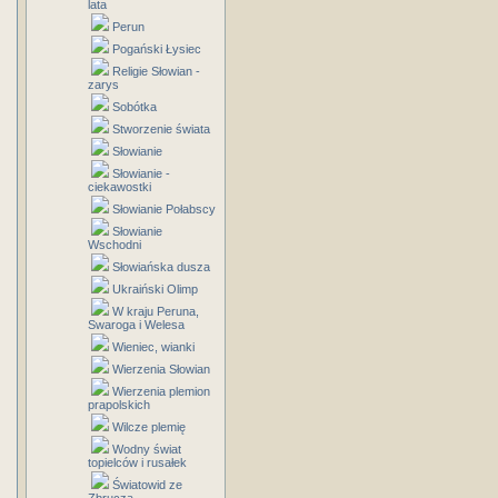
lata
Perun
Pogański Łysiec
Religie Słowian -
zarys
Sobótka
Stworzenie świata
Słowianie
Słowianie -
ciekawostki
Słowianie Połabscy
Słowianie
Wschodni
Słowiańska dusza
Ukraiński Olimp
W kraju Peruna,
Swaroga i Welesa
Wieniec, wianki
Wierzenia Słowian
Wierzenia plemion
prapolskich
Wilcze plemię
Wodny świat
topielców i rusałek
Światowid ze