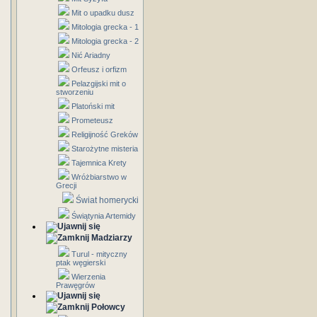
Mit o upadku dusz
Mitologia grecka - 1
Mitologia grecka - 2
Nić Ariadny
Orfeusz i orfizm
Pelazgijski mit o
stworzeniu
Platoński mit
Prometeusz
Religijność Greków
Starożytne misteria
Tajemnica Krety
Wróżbiarstwo w
Grecji
Świat homerycki
Świątynia Artemidy
Madziarzy
Turul - mityczny
ptak węgierski
Wierzenia
Prawęgrów
Połowcy