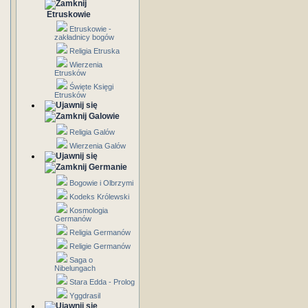
Etruskowie
Etruskowie -
zakładnicy bogów
Religia Etruska
Wierzenia
Etrusków
Święte Księgi
Etrusków
Galowie
Religia Galów
Wierzenia Galów
Germanie
Bogowie i Olbrzymi
Kodeks Królewski
Kosmologia
Germanów
Religia Germanów
Religie Germanów
Saga o
Nibelungach
Stara Edda - Prolog
Yggdrasil