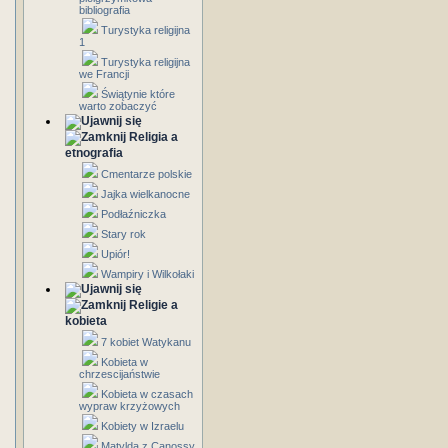
bibliografia
Turystyka religijna
1
Turystyka religijna
we Francji
Świątynie które
warto zobaczyć
Religia a
etnografia
Cmentarze polskie
Jajka wielkanocne
Podłaźniczka
Stary rok
Upiór!
Wampiry i Wilkołaki
Religie a
kobieta
7 kobiet Watykanu
Kobieta w
chrzescijaństwie
Kobieta w czasach
wypraw krzyżowych
Kobiety w Izraelu
Matylda z Canossy