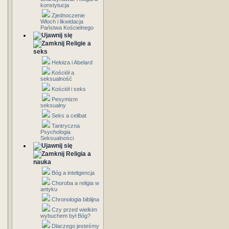
konstytucja
Zjednoczenie
Włoch i likwidacja
Państwa Kościelnego
Religie a
seks
Heloiza i Abelard
Kościół a
seksualność
Kościół i seks
Pesymizm
seksualny
Seks a celibat
Tantryczna
Psychologia
Seksualności
Religia a
nauka
Bóg a inteligencja
Choroba a religia w
antyku
Chronologia biblijna
Czy przed wielkim
wybuchem był Bóg?
Dlaczego jesteśmy