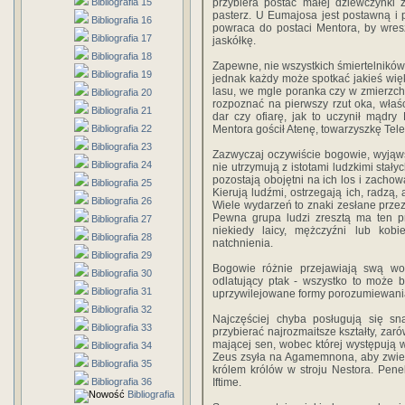
Bibliografia 15
przybiera postać małej dziewczynki 
pasterz. U Eumajosa jest postawną i p
Bibliografia 16
powraca do postaci Mentora, by wres
Bibliografia 17
jaskółkę.
Bibliografia 18
Zapewne, nie wszystkich śmiertelników 
Bibliografia 19
jednak każdy może spotkać jakieś więk
lasu, we mgle poranka czy w zmierzc
Bibliografia 20
rozpoznać na pierwszy rzut oka, właś
Bibliografia 21
dar czy ofiarę, jak to uczynił mądry
Bibliografia 22
Mentora gościł Atenę, towarzyszkę Tel
Bibliografia 23
Zazwyczaj oczywiście bogowie, wyjąw
Bibliografia 24
nie utrzymują z istotami ludzkimi stał
pozostają obojętni na ich los i zacho
Bibliografia 25
Kierują ludźmi, ostrzegają ich, radzą
Bibliografia 26
Wiele wydarzeń to znaki zesłane przez
Pewna grupa ludzi zresztą ma ten pr
Bibliografia 27
niekiedy laicy, mężczyźni lub ko
Bibliografia 28
natchnienia.
Bibliografia 29
Bogowie różnie przejawiają swą wo
Bibliografia 30
odlatujący ptak - wszystko to może
Bibliografia 31
uprzywilejowane formy porozumiewania
Bibliografia 32
Najczęściej chyba posługują się sn
Bibliografia 33
przybierać najrozmaitsze kształty, zaró
mającej sen, wobec której występują w 
Bibliografia 34
Zeus zsyła na Agamemnona, aby zwieść
Bibliografia 35
królem królów w stroju Nestora. Pene
Bibliografia 36
Iftime.
Bibliografia