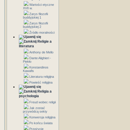
Wartości etyczne
XVII w.
Zarys filozofii
buddyjskiej 1
Zarys filozofii
buddyjskiej 2
Źródło moralności
Religie a
literatura
Anthony de Mello
Dante Alighieri -
Piekło
Konstandinos
Kawafis
Literatura religijna
Powieść religijna
Religia a
psychologia
Freud wobec religii
Jak zostać
przywódcą sekty
Konwersja religijna
Po końcu świata
Przeżycie