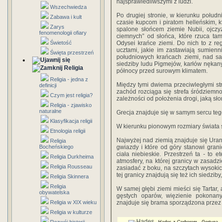
najsprawiedliwszymi z ludzi.
Wszechwiedza
Po drugiej stronie, w kierunku połu
Zabawa i kult
czasie kupcom i piratom helleńskim, kt
Zarys
spalone słońcem ziemie Nubii, ojczy
fenomenologii ofiary
ciemnych” od słońca, które rzuca ta
Świetość
Odysei krańce ziemi. Do nich to z re
ucztami, jakie im zastawiają sumienni
Święta przestrzeń
południowych krańcach ziemi, nad 
siedziby ludu Pigmejów, karłów nękan
Religia
północy przed surowym klimatem.
Religia - jedna z
Między tymi dwiema przeciwległymi st
definicji
zachód rozciąga się strefa śródziem
Czym jest religia?
zależności od położenia drogi, jaką sł
Religia - zjawisko
naturalne
Grecja znajduje się w samym sercu te
Klasyfikacja religii
W kierunku pionowym rozmiary świata s
Etnologia religii
Najwyżej nad ziemią znajduje się Uran
Religia
Bocheńskiego
gwiazdy i które od góry stanowi grani
ciała niebieskie. Przestrzeń ta - to 
Religia Durkheima
atmosfery, na której granicy w zasadzi
Religia Rousseau
zasiadać z boku, na szczytach wysokic
tej granicy znajdują się też ich siedzi
Religia Skinnera
Religia
W samej głębi ziemi mieści się Tartar, 
obywatelska
gęstych oparów, więzienie pokona
Religia w XIX wieku
znajduje się brama sporządzona przez
Religia w kulturze