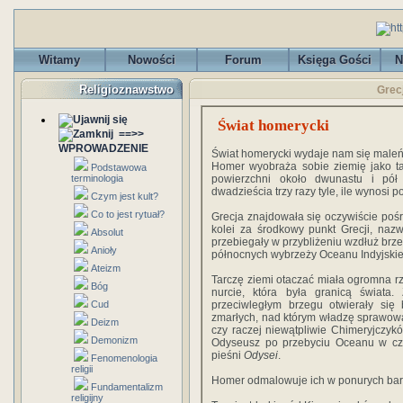
Witamy
Nowości
Forum
Księga Gości
N
Religioznawstwo
Grec
Świat homerycki
==>>
WPROWADZENIE
Świat homerycki wydaje nam się maleń
Homer wyobraża sobie ziemię jako ta
Podstawowa
terminologia
powierzchni około dwunastu i pół
dwadzieścia trzy razy tyle, ile wynosi p
Czym jest kult?
Co to jest rytuał?
Grecja znajdowała się oczywiście pośro
kolei za środkowy punkt Grecji, naz
Absolut
przebiegały w przybliżeniu wzdłuż brze
Anioły
północnych wybrzeży Oceanu Indyjskieg
Ateizm
Tarczę ziemi otaczać miała ogromna r
Bóg
nurcie, która była granicą świata.
Cud
przeciwległym brzegu otwierały się
zmarłych, nad którym władzę sprawowa
Deizm
czy raczej niewątpliwie Chimeryjczykó
Demonizm
Odyseusz po przebyciu Oceanu w cza
pieśni
Odysei
.
Fenomenologia
religii
Homer odmalowuje ich w ponurych ba
Fundamentalizm
religijny