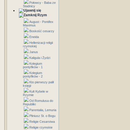
Połowcy - Baba ze
Stadnicy
Rzym
August - Pontifex
Maximus
Boskość cesarzy
Eneida
Hellenizacji religii
rzymskiej
Janus
Kaligula i Żydzi
Kolegium
pontyfików - 1
Kolegium
pontyfików - 2
Kto pierwszy palił
księgi
Kult Kybele w
Rzymie
Od Romulusa do
Republiki
Parentalia, Lemuria
Pliniusz St. o Bogu
Religie Cesarstwa
Religie rzymskie