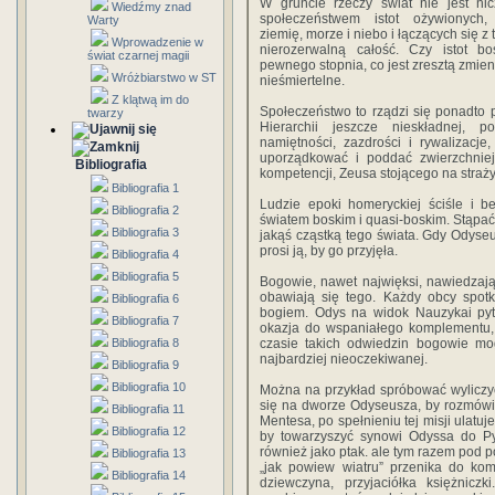
W gruncie rzeczy świat nie jest ni
Wiedźmy znad
społeczeństwem istot ożywionych, 
Warty
ziemię, morze i niebo i łączących się z
Wprowadzenie w
nierozerwalną całość. Czy istot b
świat czarnej magii
pewnego stopnia, co jest zresztą zmien
Wróżbiarstwo w ST
nieśmiertelne.
Z klątwą im do
Społeczeństwo to rządzi się ponadto 
twarzy
Hierarchii jeszcze nieskładnej, p
namiętności, zazdrości i rywalizacje
uporządkować i poddać zwierzchniej
Bibliografia
kompetencji, Zeusa stojącego na straży
Bibliografia 1
Ludzie epoki homeryckiej ściśle i b
Bibliografia 2
światem boskim i quasi-boskim. Stąpać 
Bibliografia 3
jakąś cząstką tego świata. Gdy Odyseu
prosi ją, by go przyjęła.
Bibliografia 4
Bibliografia 5
Bogowie, nawet najwięksi, nawiedzają 
obawiają się tego. Każdy obcy spotk
Bibliografia 6
bogiem. Odys na widok Nauzykai pyta
Bibliografia 7
okazja do wspaniałego komplementu, 
Bibliografia 8
czasie takich odwiedzin bogowie mo
najbardziej nieoczekiwanej.
Bibliografia 9
Bibliografia 10
Można na przykład spróbować wyliczyć
się na dworze Odyseusza, by rozmówić
Bibliografia 11
Mentesa, po spełnieniu tej misji ulatu
Bibliografia 12
by towarzyszyć synowi Odyssa do Pyl
również jako ptak. ale tym razem pod p
Bibliografia 13
„jak powiew wiatru” przenika do kom
Bibliografia 14
dziewczyna, przyjaciółka księżnic