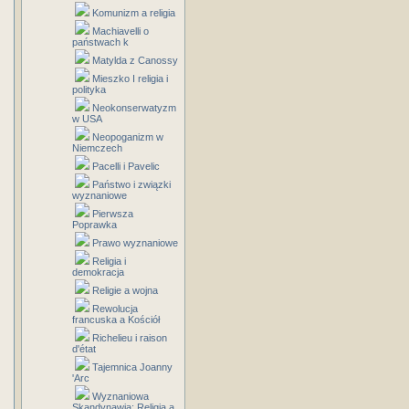
Komunizm a religia
Machiavelli o
państwach k
Matylda z Canossy
Mieszko I religia i
polityka
Neokonserwatyzm
w USA
Neopoganizm w
Niemczech
Pacelli i Pavelic
Państwo i związki
wyznaniowe
Pierwsza
Poprawka
Prawo wyznaniowe
Religia i
demokracja
Religie a wojna
Rewolucja
francuska a Kościół
Richelieu i raison
d'état
Tajemnica Joanny
'Arc
Wyznaniowa
Skandynawia: Religia a