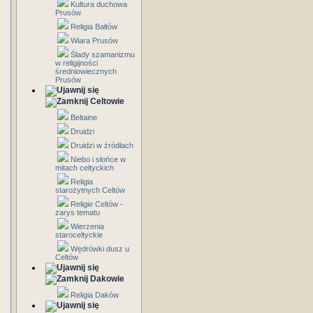
Kultura duchowa
Prusów
Religia Bałtów
Wiara Prusów
Ślady szamanizmu
w religijności
średniowiecznych
Prusów
Celtowie
Beltaine
Druidzi
Druidzi w źródłach
Niebo i słońce w
mitach celtyckich
Religia
starożytnych Celtów
Religie Celtów -
zarys tematu
Wierzenia
staroceltyckie
Wędrówki dusz u
Celtów
Dakowie
Religia Daków