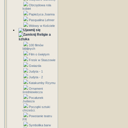
Obrzędowa rola
kobiet
Papieżyca Joanna
Pasqualina Lehner
Wdowy w Kościele
Religie a
sztuka
100 filmów
biblijnych
Film o świętym
Fresk w Staszowie
Gwiazda
Judyta - 1
Judyta - 2
Katakumby Rzymu
Ornament
średniowiecza
Pocałunek
Judasza
Początki sztuki
chrześci.
Powstanie teatru
FR
Symbolika barw