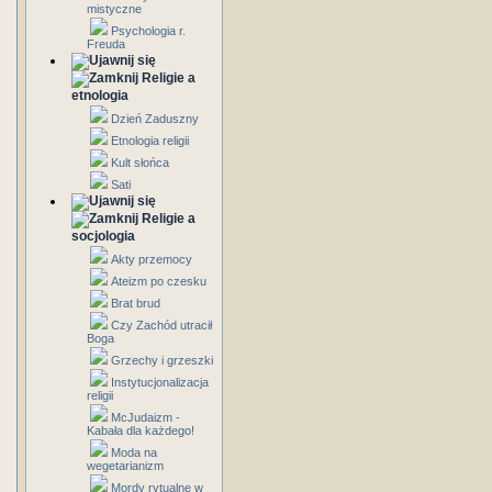
mistyczne
Psychologia r.
Freuda
Religie a
etnologia
Dzień Zaduszny
Etnologia religii
Kult słońca
Sati
Religie a
socjologia
Akty przemocy
Ateizm po czesku
Brat brud
Czy Zachód utracił
Boga
Grzechy i grzeszki
Instytucjonalizacja
religii
McJudaizm -
Kabała dla każdego!
Moda na
wegetarianizm
Mordy rytualne w