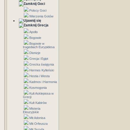
Goci
Polscy Goci
Wierzenia Gotów
Grecja
Apollo
Bogowie
Bogowie w
tragediach Eurypidesa
Dionizje
Grecja i Egipt
Grecka świątynia
Hermes Kylleński
Hestia i Westa
Kadmos i Harmonia
Kosmogonia
Kult Asklepiosa w
Grecji
Kult Kabirów
Misteria
Eleuzyjskie
Mit Adonisa
Mit Orfeusza
Mit Syzyfa