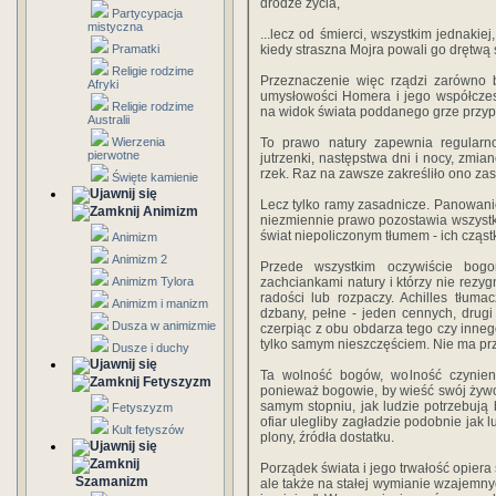
drodze życia,
Partycypacja
mistyczna
...lecz od śmierci, wszystkim jednaki
Pramatki
kiedy straszna Mojra powali go drętwą 
Religie rodzime
Przeznaczenie więc rządzi zarówno b
Afryki
umysłowości Homera i jego współczes
Religie rodzime
na widok świata poddanego grze przypa
Australii
Wierzenia
To prawo natury zapewnia regularnoś
pierwotne
jutrzenki, następstwa dni i nocy, zmia
rzek. Raz na zawsze zakreśliło ono zas
Święte kamienie
Lecz tylko ramy zasadnicze. Panowan
Animizm
niezmiennie prawo pozostawia wszystk
świat niepoliczonym tłumem - ich cząst
Animizm
Animizm 2
Przede wszystkim oczywiście bogo
Animizm Tylora
zachciankami natury i którzy nie rezyg
radości lub rozpaczy. Achilles tłu
Animizm i manizm
dzbany, pełne - jeden cennych, drug
Dusza w animizmie
czerpiąc z obu obdarza tego czy innego
tylko samym nieszczęściem. Nie ma prz
Dusze i duchy
Ta wolność bogów, wolność czynieni
Fetyszyzm
ponieważ bogowie, by wieść swój żywo
samym stopniu, jak ludzie potrzebują 
Fetyszyzm
ofiar ulegliby zagładzie podobnie jak lu
Kult fetyszów
plony, źródła dostatku.
Porządek świata i jego trwałość opiera
Szamanizm
ale także na stałej wymianie wzajemn