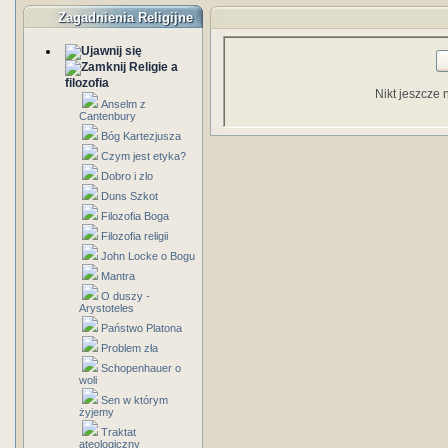
Zagadnienia Religijne
Religie a
filozofia
Nikt jeszcze 
Anselm z
Cantenbury
Bóg Kartezjusza
Czym jest etyka?
Dobro i zlo
Duns Szkot
Filozofia Boga
Filozofia religii
John Locke o Bogu
Mantra
O duszy -
Arystoteles
Państwo Platona
Problem zła
Schopenhauer o
woli
Sen w którym
żyjemy
Traktat
ateologiczny