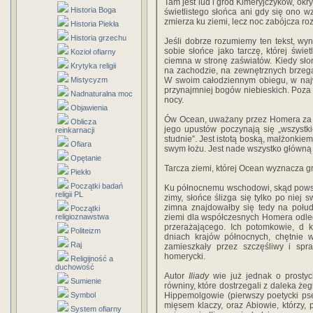
Tam jest lud i gród Kimeryjczyków, okr
Historia Boga
świetlistego słońca ani gdy się ono 
zmierza ku ziemi, lecz noc zabójcza r
Historia Piekła
Historia grzechu
Jeśli dobrze rozumiemy ten tekst, wy
sobie słońce jako tarczę, której świet
Kozioł ofiarny
ciemna w stronę zaświatów. Kiedy sł
Krytyka religii
na zachodzie, na zewnętrznych brzega
Mistycyzm
W swoim całodziennym obiegu, w najwy
przynajmniej bogów niebieskich. Poza t
Nadnaturalna moc
nocy.
Objawienia
Ów Ocean, uważany przez Homera za o
Oblicza
jego upustów poczynają się „wszystkie
reinkarnacji
studnie”. Jest istotą boską, małżonkie
Ofiara
swym łożu. Jest nade wszystko główną 
Opętanie
Tarcza ziemi, której Ocean wyznacza gran
Piekło
Początki badań
Ku północnemu wschodowi, skąd powsta
religii PL
zimy, słońce ślizga się tylko po niej
zimna znajdowałby się tedy na poł
Początki
religioznawstwa
ziemi dla współczesnych Homera odległe
przerażającego. Ich potomkowie, d kt
Politeizm
dniach krajów północnych, chętnie w
Raj
zamieszkały przez szczęśliwy i spra
homerycki.
Religijność a
duchowość
Autor
Iliady
wie już jednak o prostyc
Sumienie
równiny, które dostrzegali z daleka ż
Symbol
Hippemolgowie (pierwszy poetycki ps
mięsem klaczy, oraz Abiowie, którzy, 
System ofiarny