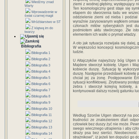
Wiedźmy znad
ziemi z wodnej głębiny, występujący n
Warty
Ten kosmologiczny gest staje się sy
Wprowadzenie w
etapem do stworzenia ładu we wszechś
świat czarnej magii
oddzielenie ziemi od nieba i podzia
wyraźnie zarysowanym wątkiem omawia
Wróżbiarstwo w ST
członach mitów syberyjskich jest d
Z klątwą im do
podmiotem aktu stwórczego. Złe isto
twarzy
elementem ich walki o prymat władzy.
A oto jak sytuacja rozwijała się dalej
Bibliografia
W większości koncepcji kosmologicznyc
ludzie.
Bibliografia 1
Bibliografia 2
U Ałtajczyków najwyższy bóg Ulgen st
Majdere stworzył kobietę. Ulgen i Ma
Bibliografia 3
kobiecie duszę. Sytuację tę wykorzys
Bibliografia 4
duszę. Następnie przedstawił kobietę 
Bibliografia 5
chciał jej za żonę. Postępowanie Er
sytuacji konfliktowej. Zirytowany pos
Bibliografia 6
żebra i stworzył kolejną kobietę,
Bibliografia 7
kontynuowali dalszy rozwój gatunku lu
Bibliografia 8
Bibliografia 9
Bibliografia 10
Bibliografia 11
Według Szorów Ulgen stworzył na pocz
trudności ze znalezieniem dlań odpo
Bibliografia 12
człowiek bez duszy żyć nie może. Pew
Bibliografia 13
swego wiecznego utrapienia i aby czło
straży psa bez sierści. Nieobecność 
Bibliografia 14
strażnikowi", iż jeżeli ten dopuści go