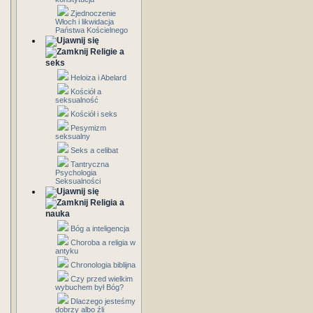
Zjednoczenie
Włoch i likwidacja
Państwa Kościelnego
Religie a
seks
Heloiza i Abelard
Kościół a
seksualność
Kościół i seks
Pesymizm
seksualny
Seks a celibat
Tantryczna
Psychologia
Seksualności
Religia a
nauka
Bóg a inteligencja
Choroba a religia w
antyku
Chronologia biblijna
Czy przed wielkim
wybuchem był Bóg?
Dlaczego jesteśmy
dobrzy albo źli