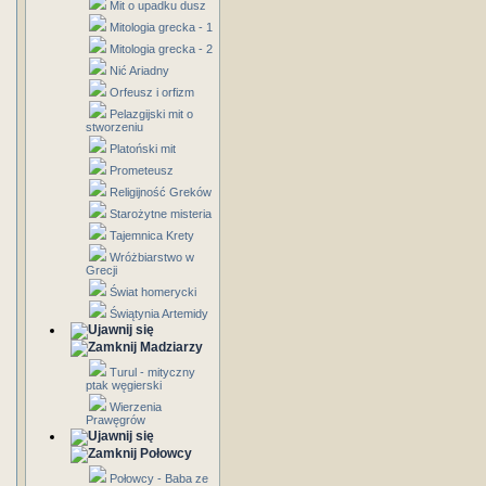
Mit o upadku dusz
Mitologia grecka - 1
Mitologia grecka - 2
Nić Ariadny
Orfeusz i orfizm
Pelazgijski mit o
stworzeniu
Platoński mit
Prometeusz
Religijność Greków
Starożytne misteria
Tajemnica Krety
Wróżbiarstwo w
Grecji
Świat homerycki
Świątynia Artemidy
Madziarzy
Turul - mityczny
ptak węgierski
Wierzenia
Prawęgrów
Połowcy
Połowcy - Baba ze