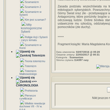
Szamanizm
Zasada podziału wszechświata na tr
Szamanizm 2
mitologiach syberyjskich. Powszechny
Szamanizm w
Górny Świat oraz złe - przebywające 
Syberii
Antagonizmy, które poróżniły bogów u z
Kim jest szaman?
odczuwają ludzie. Dobre bóstwa star
ustawicznie mu szkodzą, oddziaływuj
Mity
pomocników (złe duchy).
kosmogoniczne
Syberii
Religie Azji i Syberii
*****
- zarys tematu
Fragment książki: Maria Magdalena Ko
Szamanizm w
Korei
Data utworzenia:
02/07/2016 @ 05:20
Ostatnie zmiany:
22/03/2017 @ 00:31
Totemizm
Kategoria :
Szamanizm
Strona czytana
114397 razy
Teoria totemizmu
Totemizm
Totemizm
Malinowskiego
=>>
CHRONOLOGIA
Prehistoria
Pierwsze
Nikt jeszcze 
cywilizacje
Wielkie rewolucje
duchowe VII - IV w.
p.n.e