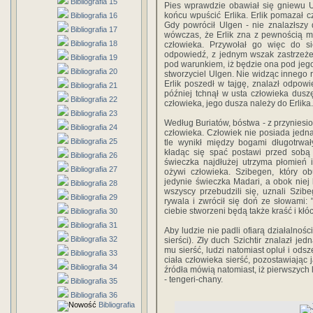
Bibliografia 15
Pies wprawdzie obawiał się gniewu U
końcu wpuścić Erlika. Erlik pomazał c
Bibliografia 16
Gdy powrócił Ulgen - nie znalazłszy 
Bibliografia 17
wówczas, że Erlik zna z pewnością m
Bibliografia 18
człowieka. Przywołał go więc do si
odpowiedź, z jednym wszak zastrzeże
Bibliografia 19
pod warunkiem, iż będzie ona pod je
Bibliografia 20
stworzyciel Ulgen. Nie widząc innego 
Erlik poszedł w tajgę, znalazł odpowi
Bibliografia 21
później tchnął w usta człowieka dusz
Bibliografia 22
człowieka, jego dusza należy do Erlika.
Bibliografia 23
Według Buriatów, bóstwa - z przyniesion
Bibliografia 24
człowieka. Człowiek nie posiada jedn
Bibliografia 25
tle wynikł między bogami długotrwał
kładąc się spać postawi przed sobą 
Bibliografia 26
świeczka najdłużej utrzyma płomień i
Bibliografia 27
ożywi człowieka. Szibegen, który ob
jedynie świeczka Madari, a obok niej
Bibliografia 28
wszyscy przebudzili się, uznali Szi
Bibliografia 29
rywala i zwrócił się doń ze słowami: 
ciebie stworzeni będą także kraść i kłó
Bibliografia 30
Bibliografia 31
Aby ludzie nie padli ofiarą działalnośc
Bibliografia 32
sierści). Zły duch Szichtir znalazł je
mu sierść, ludzi natomiast opluł i ods
Bibliografia 33
ciała człowieka sierść, pozostawiając j
Bibliografia 34
źródła mówią natomiast, iż pierwszych 
- tengeri-chany.
Bibliografia 35
Bibliografia 36
Bibliografia