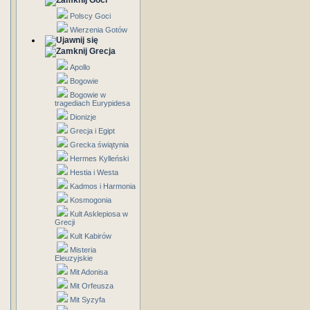
Goci
Polscy Goci
Wierzenia Gotów
Grecja
Apollo
Bogowie
Bogowie w
tragediach Eurypidesa
Dionizje
Grecja i Egipt
Grecka świątynia
Hermes Kylleński
Hestia i Westa
Kadmos i Harmonia
Kosmogonia
Kult Asklepiosa w
Grecji
Kult Kabirów
Misteria
Eleuzyjskie
Mit Adonisa
Mit Orfeusza
Mit Syzyfa