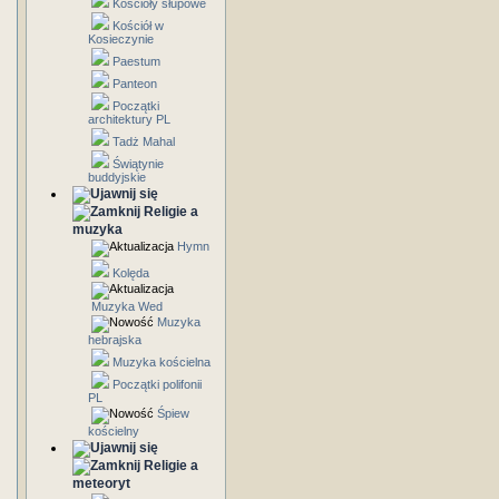
Kościoły słupowe
Kościół w
Kosieczynie
Paestum
Panteon
Początki
architektury PL
Tadż Mahal
Świątynie
buddyjskie
Religie a
muzyka
Hymn
Kolęda
Muzyka Wed
Muzyka
hebrajska
Muzyka kościelna
Początki polifonii
PL
Śpiew
kościelny
Religie a
meteoryt