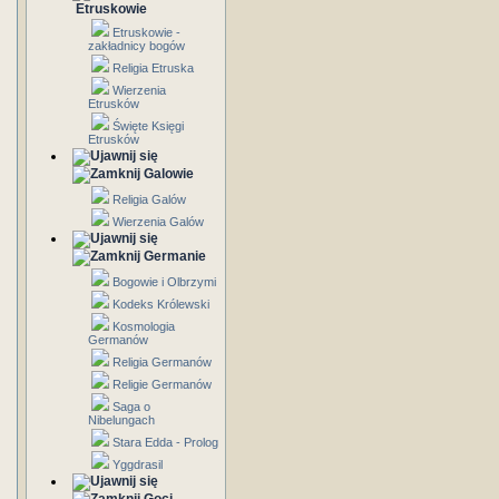
Etruskowie
Etruskowie -
zakładnicy bogów
Religia Etruska
Wierzenia
Etrusków
Święte Księgi
Etrusków
Galowie
Religia Galów
Wierzenia Galów
Germanie
Bogowie i Olbrzymi
Kodeks Królewski
Kosmologia
Germanów
Religia Germanów
Religie Germanów
Saga o
Nibelungach
Stara Edda - Prolog
Yggdrasil