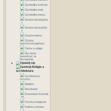
Symbolika kolorów
Symbolika koła
Symbolika lotosu
Sztuka bizantyjska
- 1
Sztuka bizanyjska
- 2
Sztuka islamu
Sztuka
starochrześcijańska
Tańce a religia
Św. Anna
Samotrzeć ze
Strzegomia
Religie a
architektura
Architektura
chrześci.
Babilon
Borobudur
Drewniane kościoły
- PL
Grecka świątynia
Kaliska cerkiew