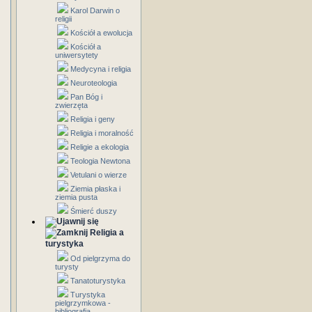
Karol Darwin o
religii
Kościół a ewolucja
Kościół a
uniwersytety
Medycyna i religia
Neuroteologia
Pan Bóg i
zwierzęta
Religia i geny
Religia i moralność
Religie a ekologia
Teologia Newtona
Vetulani o wierze
Ziemia płaska i
ziemia pusta
Śmierć duszy
Religia a
turystyka
Od pielgrzyma do
turysty
Tanatoturystyka
Turystyka
pielgrzymkowa -
bibliografia