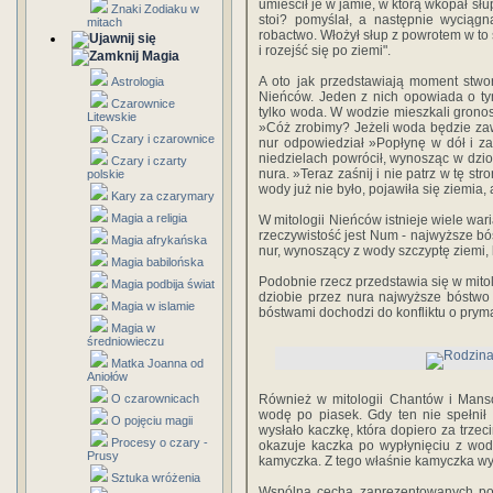
umieścił je w jamie, w którą wkopał sł
Znaki Zodiaku w
stoi? pomyślał, a następnie wyciągn
mitach
robactwo. Włożył słup z powrotem w to
i rozejść się po ziemi".
Magia
A oto jak przedstawiają moment stwor
Astrologia
Nieńców. Jeden z nich opowiada o tym,
Czarownice
tylko woda. W wodzie mieszkali gronos
Litewskie
»Cóż zrobimy? Jeżeli woda będzie zaw
Czary i czarownice
nur odpowiedział »Popłynę w dół i z
niedzielach powrócił, wynosząc w dzio
Czary i czarty
nura. »Teraz zaśnij i nie patrz w tę str
polskie
wody już nie było, pojawiła się ziemia, 
Kary za czarymary
Magia a religia
W mitologii Nieńców istnieje wiele wa
rzeczywistość jest Num - najwyższe b
Magia afrykańska
nur, wynoszący z wody szczyptę ziemi, 
Magia babilońska
Podobnie rzecz przedstawia się w mito
Magia podbija świat
dziobie przez nura najwyższe bóstwo
Magia w islamie
bóstwami dochodzi do konfliktu o pryma
Magia w
średniowieczu
Matka Joanna od
Aniołów
O czarownicach
Również w mitologii Chantów i Mans
wodę po piasek. Gdy ten nie spełni
O pojęciu magii
wysłało kaczkę, która dopiero za trzec
Procesy o czary -
okazuje kaczka po wypłynięciu z wod
Prusy
kamyczka. Z tego właśnie kamyczka wyr
Sztuka wróżenia
Wspólną cechą zaprezentowanych pow