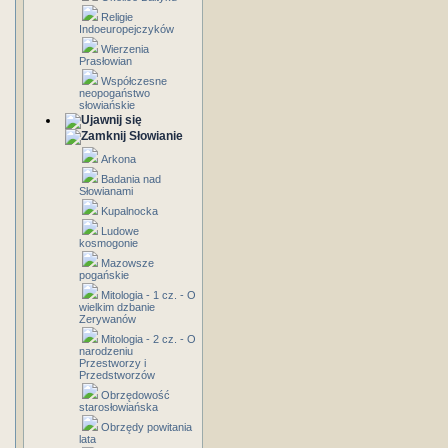
Religie
Indoeuropejczyków
Wierzenia
Prasłowian
Współczesne
neopogaństwo
słowiańskie
Słowianie
Arkona
Badania nad
Słowianami
Kupalnocka
Ludowe
kosmogonie
Mazowsze
pogańskie
Mitologia - 1 cz. - O
wielkim dzbanie
Zerywanów
Mitologia - 2 cz. - O
narodzeniu
Przestworzy i
Przedstworzów
Obrzędowość
starosłowiańska
Obrzędy powitania
lata