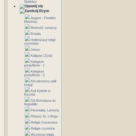
Stadnicy
Rzym
August - Pontifex
Maximus
Boskość cesarzy
Eneida
Hellenizacji religii
rzymskiej
Janus
Kaligula i Żydzi
Kolegium
pontyfików - 1
Kolegium
pontyfików - 2
Kto pierwszy palił
księgi
Kult Kybele w
Rzymie
Od Romulusa do
Republiki
Parentalia, Lemuria
Pliniusz St. o Bogu
Religie Cesarstwa
Religie rzymskie
Wczesna religia