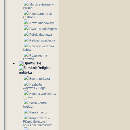
Mordy rytualne w
Polsce
Nieodparty urok
kastracji
Nowa duchowość
Piwo - napój Bogów
Policja duchowa
Religia i wspólnota
Religijne wędrówki
ludów
Różaniec na
zdrowie
Religie a
polityka
Boska polityka
Hezbollah
wojownicy Boga
Historia wolności w
chrześ.
Islam kontra
hinduizm
Kara śmierci
Kara śmierci w
Piśmie Świętym i
nauczaniu katolickim