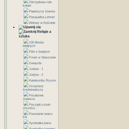
Obrzędowa rola
kobiet
Papieżyca Joanna
Pasqualina Lehner
Wdowy w Kościele
Religie a
sztuka
100 filmów
biblijnych
Film o świętym
Fresk w Staszowie
Gwiazda
Judyta - 1
Judyta - 2
Katakumby Rzymu
Ornament
średniowiecza
Pocałunek
Judasza
Początki sztuki
chrześci.
Powstanie teatru
FR
Symbolika barw
Symbolika kamieni