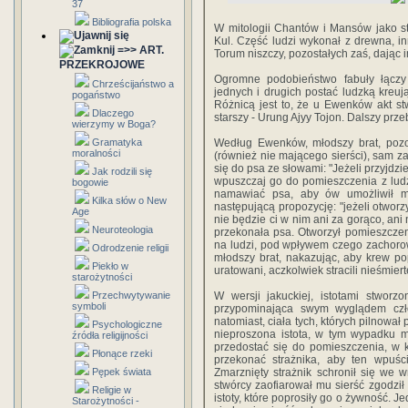
37
Bibliografia polska
W mitologii Chantów i Mansów jako st
Kul. Część ludzi wykonał z drewna, inn
=>> ART.
Torum niszczy, pozostałych zaś, dając 
PRZEKROJOWE
Ogromne podobieństwo fabuły łączy
Chrześcijaństwo a
jednych i drugich postać ludzką kreu
pogaństwo
Różnicą jest to, że u Ewenków akt stw
Dlaczego
starszy - Urung Ajyy Tojon. Dalszy prze
wierzymy w Boga?
Gramatyka
Według Ewenków, młodszy brat, pozos
moralności
(również nie mającego sierści), sam za
się do psa ze słowami: "Jeżeli przyjdzi
Jak rodzili się
wpuszczaj go do pomieszczenia z ludźmi
bogowie
namawiać psa, aby ów umożliwił m
Kilka słów o New
następującą propozycję: "jeżeli otworz
Age
nie będzie ci w nim ani za gorąco, ani
Neuroteologia
przekonała psa. Otworzył pomieszczen
na ludzi, pod wpływem czego zachorowal
Odrodzenie religii
młodszy brat, nakazując, aby krew popł
Piekło w
uratowani, aczkolwiek stracili nieśmiert
starożytności
Przechwytywanie
W wersji jakuckiej, istotami stworz
symboli
przypominająca swym wyglądem czł
natomiast, ciała tych, których pilnował
Psychologiczne
nieproszona istota, w tym wypadku m
źródła religijności
przedostać się do pomieszczenia, w k
Płonące rzeki
przekonać strażnika, aby ten wpuści
Pępek świata
Zmarznięty strażnik schronił się we w
stwórcy zaofiarował mu sierść zgodził
Religie w
istoty, które poprosiły go o żywność. Je
Starożytności -