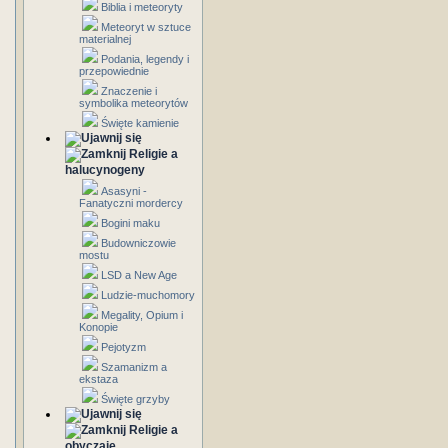
Biblia i meteoryty
Meteoryt w sztuce
materialnej
Podania, legendy i
przepowiednie
Znaczenie i
symbolika meteorytów
Święte kamienie
Religie a
halucynogeny
Asasyni -
Fanatyczni mordercy
Bogini maku
Budowniczowie
mostu
LSD a New Age
Ludzie-muchomory
Megality, Opium i
Konopie
Pejotyzm
Szamanizm a
ekstaza
Święte grzyby
Religie a
obyczaje