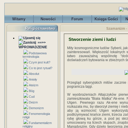
Witamy
Nowości
Forum
Księga Gości
N
Religioznawstwo
Szamanizm - 
Stworzenie ziemi i ludzi
==>>
WPROWADZENIE
Mity kosmogoniczne ludów Syberii, jak
zainteresowań. Większość lokalnych wi
Podstawowa
łatwo zauważalną wspólnotę "doś
terminologia
doświadczeń bytowania w zbieżnych śro
Czym jest kult?
Co to jest rytuał?
Absolut
Anioły
Przegląd syberyjskich mitów zacznie 
Ateizm
pogranicza tajgi.
Bóg
W wyobrażeniach Ałtajczyków pierw
Cud
zamieszkiwała "Biała Matka" Ak-ene. 
Deizm
Ulgen. Pewnego razu Ak-ene wynur
rozkazała mu, by stworzył ziemię i niebo
Demonizm
aby ją wzmocnić Ulgen wykorzyst
Fenomenologia
podtrzymywać krańce ziemi, trzecia zaś
religii
rybę głową ku górze, a pod jej skrz
umocowany na trzech słupach, znajdo
Fundamentalizm
religijny
Mangdyszire. Gdy dzieło tworzenia zi