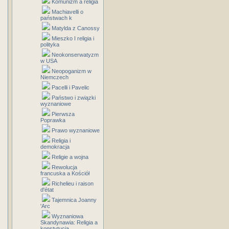
Komunizm a religia
Machiavelli o
państwach k
Matylda z Canossy
Mieszko I religia i
polityka
Neokonserwatyzm
w USA
Neopoganizm w
Niemczech
Pacelli i Pavelic
Państwo i związki
wyznaniowe
Pierwsza
Poprawka
Prawo wyznaniowe
Religia i
demokracja
Religie a wojna
Rewolucja
francuska a Kościół
Richelieu i raison
d'état
Tajemnica Joanny
'Arc
Wyznaniowa
Skandynawia: Religia a
konstytucja