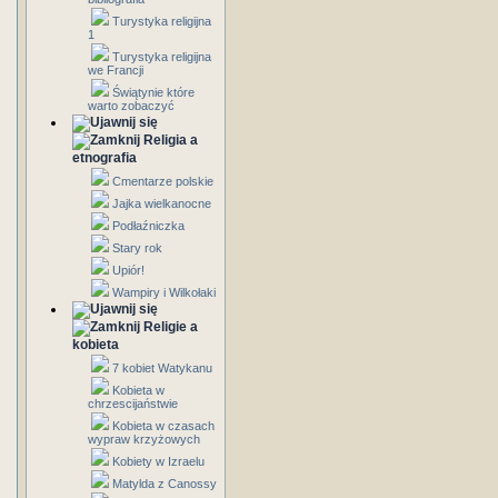
Turystyka religijna
1
Turystyka religijna
we Francji
Świątynie które
warto zobaczyć
Religia a
etnografia
Cmentarze polskie
Jajka wielkanocne
Podłaźniczka
Stary rok
Upiór!
Wampiry i Wilkołaki
Religie a
kobieta
7 kobiet Watykanu
Kobieta w
chrzescijaństwie
Kobieta w czasach
wypraw krzyżowych
Kobiety w Izraelu
Matylda z Canossy