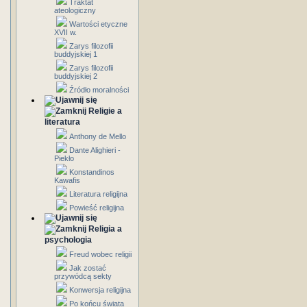
Traktat
ateologiczny
Wartości etyczne
XVII w.
Zarys filozofii
buddyjskiej 1
Zarys filozofii
buddyjskiej 2
Źródło moralności
Religie a
literatura
Anthony de Mello
Dante Alighieri -
Piekło
Konstandinos
Kawafis
Literatura religijna
Powieść religijna
Religia a
psychologia
Freud wobec religii
Jak zostać
przywódcą sekty
Konwersja religijna
Po końcu świata