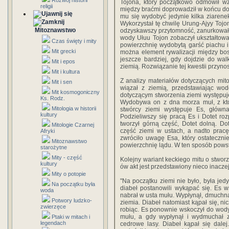
Rozwój historii
Tojona, który początkowo odmówił wz
religii
między braćmi doprowadził w końcu do 
mu się wydobyć jedynie kilka ziarene
Wykorzystał tę chwilę Urung-Ajyy Tojon
Mitoznawstwo
odzyskawszy przytomność, zanurkował 
wody Ułuu Tojon zobaczył ukształtowa
Czas święty i mity
powierzchnię wydobytą garść piachu i
Mit grecki
można element rywalizacji między bo
jeszcze bardziej, gdy dojdzie do wa
Mit i epos
ziemią. Rozwiązanie tej kwestii przynos
Mit i kultura
Z analizy materiałów dotyczących mitol
Mit i sen
wiązał z ziemią, przedstawiając wod
Mit kosmogoniczny
dotyczącym stworzenia ziemi występuj
Ks. Rodz.
Wydobywa on z dna morza muł, z któ
Mitologia w historii
stwórcy ziemi występuje Es, główna
kultury
Podzieliwszy się pracą Es i Dotet ro
tworzył górną część, Dotet dolną. Do
Mitologie Czarnej
część ziemi w ustach, a nadto prac
Afryki
zwróciło uwagę Esa, który ostatecznie
Mitoznawstwo
powierzchnię lądu. W ten sposób powsta
starożytne
Mity - część
Kolejny wariant keckiego mitu o stwor
kultury
ów akt jest przedstawiony nieco inaczej
Mity o potopie
"Na początku ziemi nie było, była jed
Na początku była
diabeł postanowili wykąpać się. Es 
woda
nabrał w usta mułu. Wypłynął, dmuchnął
Potwory ludzko-
ziemia. Diabeł natomiast kąpał się, n
zwierzęce
robiąc. Es ponownie wskoczył do wod
mułu, a gdy wypłynął i wydmuchał z
Ptaki w mitach i
legendach
cedrowe lasy. Diabeł kąpał się dalej