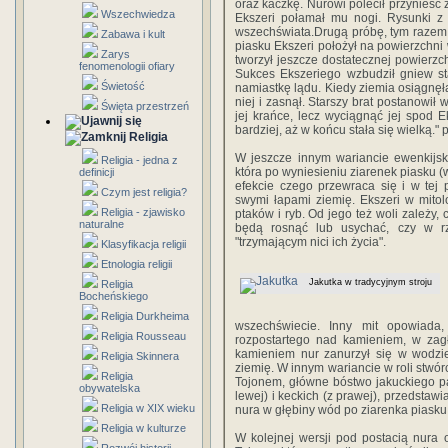
oraz kaczkę. Nurowi polecił przynieść 
Wszechwiedza
Ekszeri połamał mu nogi. Rysunki z 
wszechświata.Drugą próbę, tym razem 
Zabawa i kult
piasku Ekszeri położył na powierzchni 
Zarys
tworzył jeszcze dostatecznej powierz
fenomenologii ofiary
Sukces Ekszeriego wzbudził gniew st
Świetość
namiastkę lądu. Kiedy ziemia osiągnęł
niej i zasnął. Starszy brat postanowił
Święta przestrzeń
jej krańce, lecz wyciągnąć jej spod E
bardziej, aż w końcu stała się wielką."
Religia
W jeszcze innym wariancie ewenkijsk
Religia - jedna z
która po wyniesieniu ziarenek piasku (
definicji
efekcie czego przewraca się i w tej 
Czym jest religia?
swymi łapami ziemię. Ekszeri w mitolo
Religia - zjawisko
ptaków i ryb. Od jego też woli zależy,
naturalne
będą rosnąć lub usychać, czy w r
"trzymającym nici ich życia".
Klasyfikacja religii
Etnologia religii
Jakutka w tradycyjnym stroju
Religia
Bocheńskiego
Religia Durkheima
wszechświecie. Inny mit opowiada
Religia Rousseau
rozpostartego nad kamieniem, w zagł
kamieniem nur zanurzył się w wodzie 
Religia Skinnera
ziemię. W innym wariancie w roli stwó
Religia
Tojonem, główne bóstwo jakuckiego p
obywatelska
lewej) i keckich (z prawej), przedstaw
Religia w XIX wieku
nura w głębiny wód po ziarenka piasku,
Religia w kulturze
W kolejnej wersji pod postacią nura