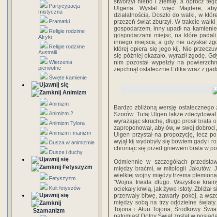
stworzył niebo i ziemię, a oprócz tego
Partycypacja
Ulgena. Wysłał więc Majdere, aby
mistyczna
działalnością. Doszło do walki, w któr
Pramatki
przezeń świat zburzył. W trakcie walki 
gospodarzem, inny upadł na kamienie, k
Religie rodzime
gospodarzami miejsc, na które padali
Afryki
innego miejsca, a gdy nie uzyskał zg
Religie rodzime
której opiera się jego kij. Nie przec
Australii
się później okazało, wyraził zgodę. Gdy
Wierzenia
nim pozostał wypełzły na powierzchn
pierwotne
zepchnął ostatecznie Erlika wraz z gad
Święte kamienie
Animizm
Animizm
Bardzo zbliżoną wersję ostatecznego
Animizm 2
Szorów. Tutaj Ulgen także zdecydował s
wyrażając skruchę, długo prosił brata o 
Animizm Tylora
zaproponował, aby ów, w swej dobroci, 
Animizm i manizm
Ulgen przystał na propozycję, lecz po 
wyjął kij wydobyły się bowiem gady i ro
Dusza w animizmie
chroniąc się przed gniewem brata w po
Dusze i duchy
Odmiennie w szczegółach przedstaw
Fetyszyzm
między braćmi, w mitologii Jakutów.
wielkiej wojny między trzema plemiona
Fetyszyzm
"Wojna trwała długo. Wszystkie krain
Kult fetyszów
ociekały krwią, jak żywe istoty. Zbliż
przerwały bitwę, zawarły pokój, a wsz
między sobą na trzy oddzielne świat
Tojona i Ałuu Tojona, Środkowy Świat 
Szamanizm
natomiast Dolny Świat został w posiad