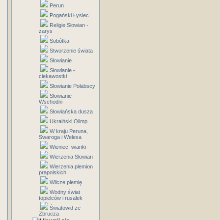
Perun
Pogański Łysiec
Religie Słowian -
zarys
Sobótka
Stworzenie świata
Słowianie
Słowianie -
ciekawostki
Słowianie Połabscy
Słowianie
Wschodni
Słowiańska dusza
Ukraiński Olimp
W kraju Peruna,
Swaroga i Welesa
Wieniec, wianki
Wierzenia Słowian
Wierzenia plemion
prapolskich
Wilcze plemię
Wodny świat
topielców i rusałek
Światowid ze
Zbrucza