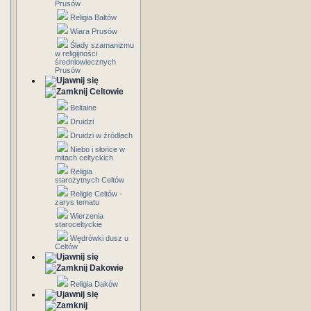
Prusów
Religia Bałtów
Wiara Prusów
Ślady szamanizmu
w religijności
średniowiecznych
Prusów
Celtowie
Beltaine
Druidzi
Druidzi w źródłach
Niebo i słońce w
mitach celtyckich
Religia
starożytnych Celtów
Religie Celtów -
zarys tematu
Wierzenia
staroceltyckie
Wędrówki dusz u
Celtów
Dakowie
Religia Daków