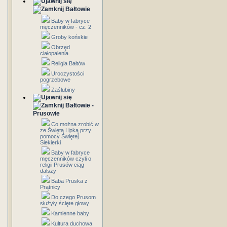
Bałtowie
Baby w fabryce
męczenników - cz. 2
Groby końskie
Obrzęd
ciałopalenia
Religia Bałtów
Uroczystości
pogrzebowe
Zaślubiny
Bałtowie -
Prusowie
Co można zrobić w
ze Świętą Lipką przy
pomocy Świętej
Siekierki
Baby w fabryce
męczenników czyli o
religii Prusów ciąg
dalszy
Baba Pruska z
Prątnicy
Do czego Prusom
służyły ścięte głowy
Kamienne baby
Kultura duchowa