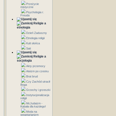
Przeżycie
mistyczne
Psychologia r.
Freuda
Religie a
etnologia
Dzień Zaduszny
Etnologia religii
Kult słońca
Sati
Religie a
socjologia
Akty przemocy
Ateizm po czesku
Brat brud
Czy Zachód utracił
Boga
Grzechy i grzeszki
Instytucjonalizacja
religii
McJudaizm -
Kabała dla każdego!
Moda na
wegetarianizm