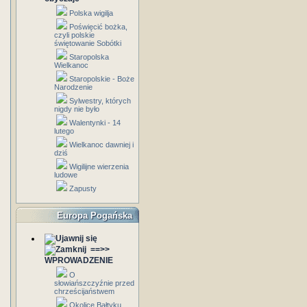
Polska wigilja
Poświęcić bożka,
czyli polskie
świętowanie Sobótki
Staropolska
Wielkanoc
Staropolskie - Boże
Narodzenie
Sylwestry, których
nigdy nie było
Walentynki - 14
lutego
Wielkanoc dawniej i
dziś
Wigilijne wierzenia
ludowe
Zapusty
Europa Pogańska
==>>
WPROWADZENIE
O
słowiańszczyźnie przed
chrześcijaństwem
Okolice Bałtyku