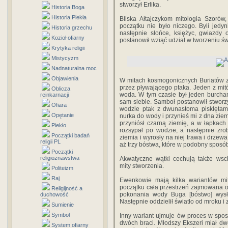
stworzył Erlika.
Historia Boga
Historia Piekła
Bliska Ałtajczykom mitologia Szorów
początku nie było niczego. Byli jedyn
Historia grzechu
następnie słońce, księżyc, gwiazdy o
Kozioł ofiarny
postanowił wziąć udział w tworzeniu św
Krytyka religii
Mistycyzm
Nadnaturalna moc
Objawienia
W mitach kosmogonicznych Buriatów z
przez pływającego ptaka. Jeden z mitó
Oblicza
woda. W tym czasie był jeden burcha
reinkarnacji
sam siebie. Samboł postanowił stworzy
Ofiara
wodzie ptak z dwunastoma pisklętam
Opętanie
nurka do wody i przynieś mi z dna ziem
przyniósł czarną ziemię, a w łapkac
Piekło
rozsypał po wodzie, a następnie zro
Początki badań
ziemia i wyrosły na niej trawa i drzew
religii PL
aż trzy bóstwa, które w podobny sposób
Początki
religioznawstwa
Akwatyczne wątki cechują także wsch
mity stworzenia.
Politeizm
Raj
Ewenkowie mają kilka wariantów mi
początku cała przestrzeń zajmowana o
Religijność a
pokonania wody Buga [bóstwo] wysłał
duchowość
Następnie oddzielił światło od mroku i z
Sumienie
Symbol
Inny wariant ujmuje ów proces w spos
dwóch braci. Młodszy Ekszeri miał d
System ofiarny