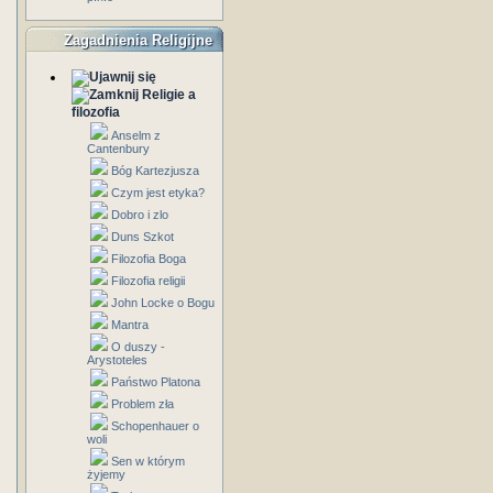
Zagadnienia Religijne
Religie a
filozofia
Anselm z
Cantenbury
Bóg Kartezjusza
Czym jest etyka?
Dobro i zlo
Duns Szkot
Filozofia Boga
Filozofia religii
John Locke o Bogu
Mantra
O duszy -
Arystoteles
Państwo Platona
Problem zła
Schopenhauer o
woli
Sen w którym
żyjemy