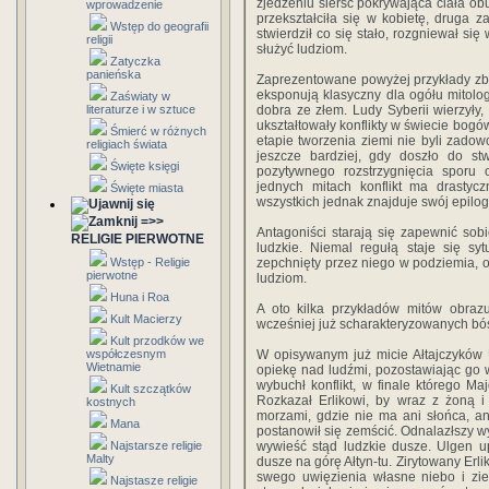
zjedzeniu sierść pokrywająca ciała obu 
wprowadzenie
przekształciła się w kobietę, druga 
Wstęp do geografii
stwierdził co się stało, rozgniewał si
religii
służyć ludziom.
Zatyczka
panieńska
Zaprezentowane powyżej przykłady zb
eksponują klasyczny dla ogółu mitolog
Zaświaty w
literaturze i w sztuce
dobra ze złem. Ludy Syberii wierzyły, 
ukształtowały konflikty w świecie bogów
Śmierć w różnych
etapie tworzenia ziemi nie byli zado
religiach świata
jeszcze bardziej, gdy doszło do st
Święte księgi
pozytywnego rozstrzygnięcia spor
jednych mitach konflikt ma drastyc
Święte miasta
wszystkich jednak znajduje swój epilog
=>>
Antagoniści starają się zapewnić so
RELIGIE PIERWOTNE
ludzkie. Niemal regułą staje się sy
Wstęp - Religie
zepchnięty przez niego w podziemia, 
pierwotne
ludziom.
Huna i Roa
A oto kilka przykładów mitów obraz
Kult Macierzy
wcześniej już scharakteryzowanych bó
Kult przodków we
współczesnym
W opisywanym już micie Ałtajczyków 
Wietnamie
opiekę nad ludźmi, pozostawiając go w
wybuchł konflikt, w finale którego Ma
Kult szczątków
Rozkazał Erlikowi, by wraz z żoną
kostnych
morzami, gdzie nie ma ani słońca, ani
Mana
postanowił się zemścić. Odnalazłszy wy
Najstarsze religie
wywieść stąd ludzkie dusze. Ulgen up
Malty
dusze na górę Ałtyn-tu. Zirytowany Erl
swego uwięzienia własne niebo i zie
Najstasze religie