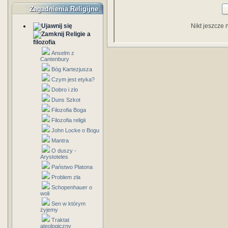
Zagadnienia Religijne
Nikt jeszcze 
Religie a
filozofia
Anselm z
Cantenbury
Bóg Kartezjusza
Czym jest etyka?
Dobro i zlo
Duns Szkot
Filozofia Boga
Filozofia religii
John Locke o Bogu
Mantra
O duszy -
Arystoteles
Państwo Platona
Problem zła
Schopenhauer o
woli
Sen w którym
żyjemy
Traktat
ateologiczny