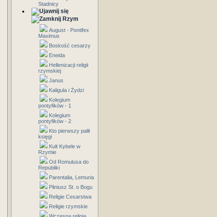
Stadnicy
Rzym
August - Pontifex
Maximus
Boskość cesarzy
Eneida
Hellenizacji religii
rzymskiej
Janus
Kaligula i Żydzi
Kolegium
pontyfików - 1
Kolegium
pontyfików - 2
Kto pierwszy palił
księgi
Kult Kybele w
Rzymie
Od Romulusa do
Republiki
Parentalia, Lemuria
Pliniusz St. o Bogu
Religie Cesarstwa
Religie rzymskie
Wczesna religia