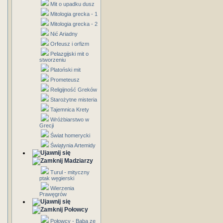
Mit o upadku dusz
Mitologia grecka - 1
Mitologia grecka - 2
Nić Ariadny
Orfeusz i orfizm
Pelazgijski mit o
stworzeniu
Platoński mit
Prometeusz
Religijność Greków
Starożytne misteria
Tajemnica Krety
Wróżbiarstwo w
Grecji
Świat homerycki
Świątynia Artemidy
Madziarzy
Turul - mityczny
ptak węgierski
Wierzenia
Prawęgrów
Połowcy
Połowcy - Baba ze