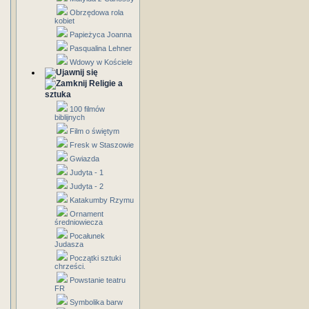
Obrzędowa rola
kobiet
Papieżyca Joanna
Pasqualina Lehner
Wdowy w Kościele
Religie a
sztuka
100 filmów
biblijnych
Film o świętym
Fresk w Staszowie
Gwiazda
Judyta - 1
Judyta - 2
Katakumby Rzymu
Ornament
średniowiecza
Pocałunek
Judasza
Początki sztuki
chrześci.
Powstanie teatru
FR
Symbolika barw