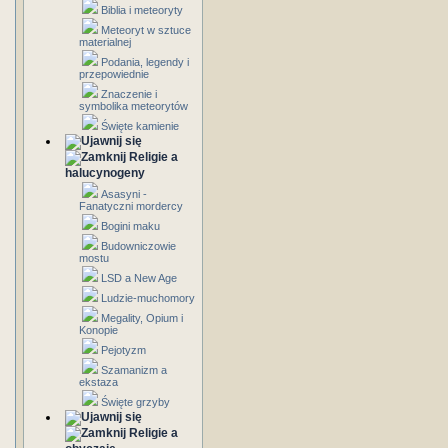
Biblia i meteoryty
Meteoryt w sztuce
materialnej
Podania, legendy i
przepowiednie
Znaczenie i
symbolika meteorytów
Święte kamienie
Religie a
halucynogeny
Asasyni -
Fanatyczni mordercy
Bogini maku
Budowniczowie
mostu
LSD a New Age
Ludzie-muchomory
Megality, Opium i
Konopie
Pejotyzm
Szamanizm a
ekstaza
Święte grzyby
Religie a