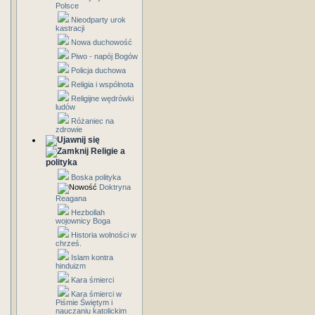
Polsce
Nieodparty urok
kastracji
Nowa duchowość
Piwo - napój Bogów
Policja duchowa
Religia i wspólnota
Religijne wędrówki
ludów
Różaniec na
zdrowie
Religie a
polityka
Boska polityka
Doktryna
Reagana
Hezbollah
wojownicy Boga
Historia wolności w
chrześ.
Islam kontra
hinduizm
Kara śmierci
Kara śmierci w
Piśmie Świętym i
nauczaniu katolickim