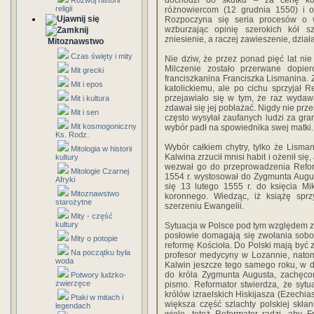
dochodzi do skutku – za cenę kor
Rozwój historii
religii
różnowiercom (12 grudnia 1550) i o
Rozpoczyna się seria procesów o w
wzburzając opinię szerokich kół 
zniesienie, a raczej zawieszenie, dzia
Mitoznawstwo
Czas święty i mity
Nie dziw, że przez ponad pięć lat nie
Milczenie zostało przerwane dopie
Mit grecki
franciszkanina Franciszka Lismanina. 
Mit i epos
katolickiemu, ale po cichu sprzyjał R
przejawiało się w tym, że raz wydaw
Mit i kultura
zdawał się jej pobłażać. Nigdy nie przes
Mit i sen
często wysyłał zaufanych ludzi za gr
Mit kosmogoniczny
wybór padł na spowiednika swej matki.
Ks. Rodz.
Wybór całkiem chytry, tylko że Lism
Mitologia w historii
Kalwina zrzucił mnisi habit i ożenił się
kultury
wezwał go do przeprowadzenia Refor
Mitologie Czarnej
1554 r. wystosował do Zygmunta Augus
Afryki
się 13 lutego 1555 r. do księcia Mi
Mitoznawstwo
koronnego. Wiedząc, iż książę spr
starożytne
szerzeniu Ewangelii.
Mity - część
kultury
Sytuacja w Polsce pod tym względem z
posłowie domagają się zwołania sob
Mity o potopie
reformę Kościoła. Do Polski mają być 
Na początku była
profesor medycyny w Lozannie, natom
woda
Kalwin jeszcze tego samego roku, w d
do króla Zygmunta Augusta, zachęco
Potwory ludzko-
zwierzęce
pismo. Reformator stwierdza, że sytua
królów izraelskich Hiskijasza (Ezechia
Ptaki w mitach i
większa część szlachty polskiej skła
legendach