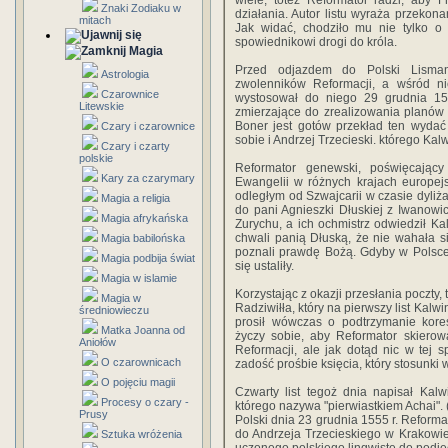
wiele, toteż Reformator radzi, aby 
Znaki Zodiaku w
działania. Autor listu wyraża przekona
mitach
Jak widać, chodziło mu nie tylko o
spowiednikowi drogi do króla.
Magia
Przed odjazdem do Polski Lisman
Astrologia
zwolenników Reformacji, a wśród n
Czarownice
wystosował do niego 29 grudnia 155
Litewskie
zmierzające do zrealizowania planów 
Boner jest gotów przekład ten wyda
Czary i czarownice
sobie i Andrzej Trzecieski. którego Kal
Czary i czarty
polskie
Reformator genewski, poświęcając
Kary za czarymary
Ewangelii w różnych krajach europejs
odległym od Szwajcarii w czasie dyliża
Magia a religia
do pani Agnieszki Dłuskiej z Iwanowi
Magia afrykańska
Zurychu, a ich ochmistrz odwiedził K
chwali panią Dłuską, że nie wahała s
Magia babilońska
poznali prawdę Bożą. Gdyby w Polsce b
Magia podbija świat
się ustaliły.
Magia w islamie
Korzystając z okazji przesłania poczty,
Magia w
Radziwiłła, który na pierwszy list Kal
średniowieczu
prosił wówczas o podtrzymanie kores
Matka Joanna od
życzy sobie, aby Reformator skierował
Aniołów
Reformacji, ale jak dotąd nic w tej s
O czarownicach
zadość prośbie księcia, który stosunki w
O pojęciu magii
Czwarty list tegoż dnia napisał Kal
Procesy o czary -
którego nazywa "pierwiastkiem Achai". 
Prusy
Polski dnia 23 grudnia 1555 r. Reformat
do Andrzeja Trzecieskiego w Krakowie.
Sztuka wróżenia