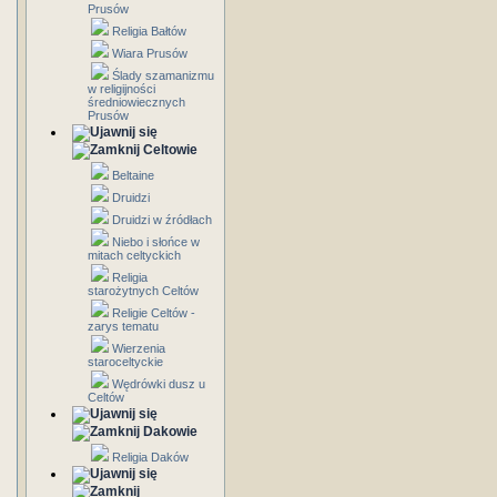
Prusów
Religia Bałtów
Wiara Prusów
Ślady szamanizmu
w religijności
średniowiecznych
Prusów
Celtowie
Beltaine
Druidzi
Druidzi w źródłach
Niebo i słońce w
mitach celtyckich
Religia
starożytnych Celtów
Religie Celtów -
zarys tematu
Wierzenia
staroceltyckie
Wędrówki dusz u
Celtów
Dakowie
Religia Daków