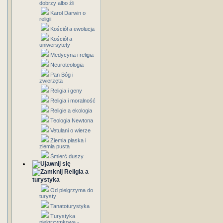
dobrzy albo źli
Karol Darwin o
religii
Kościół a ewolucja
Kościół a
uniwersytety
Medycyna i religia
Neuroteologia
Pan Bóg i
zwierzęta
Religia i geny
Religia i moralność
Religie a ekologia
Teologia Newtona
Vetulani o wierze
Ziemia płaska i
ziemia pusta
Śmierć duszy
Religia a
turystyka
Od pielgrzyma do
turysty
Tanatoturystyka
Turystyka
pielgrzymkowa -