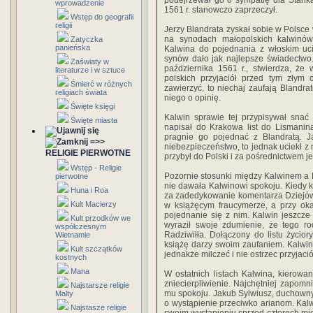
podejrzewał go o sympatię dla Stanka
wprowadzenie
1561 r. stanowczo zaprzeczył.
Wstęp do geografii
religii
Jerzy Blandrata zyskał sobie w Polsce 
na synodach małopolskich kalwinów. 
Zatyczka
panieńska
Kalwina do pojednania z włoskim uci
synów dało jak najlepsze świadectwo
Zaświaty w
października 1561 r., stwierdza, ż
literaturze i w sztuce
polskich przyjaciół przed tym złym 
Śmierć w różnych
zawierzyć, to niechaj zaufają Blandra
religiach świata
niego o opinię.
Święte księgi
Kalwin sprawie tej przypisywał snać
Święte miasta
napisał do Krakowa list do Lismanin
pragnie go pojednać z Blandratą. J
=>>
niebezpieczeństwo, to jednak uciekł z
RELIGIE PIERWOTNE
przybył do Polski i za pośrednictwem j
Wstęp - Religie
Pozornie stosunki między Kalwinem a 
pierwotne
nie dawała Kalwinowi spokoju. Kiedy k
Huna i Roa
za zadedykowanie komentarza Dziejów A
Kult Macierzy
w książęcym fraucymerze, a przy oka
pojednanie się z nim. Kalwin jeszcze t
Kult przodków we
wyraził swoje zdumienie, że tego ro
współczesnym
Radziwiłła. Dołączony do listu życior
Wietnamie
książę darzy swoim zaufaniem. Kalwin
Kult szczątków
jednakże milczeć i nie ostrzec przyjaci
kostnych
Mana
W ostatnich listach Kalwina, kierowa
zniecierpliwienie. Najchętniej zapomni
Najstarsze religie
mu spokoju. Jakub Sylwiusz, duchown
Malty
o wystąpienie przeciwko arianom. Kalw
Najstasze religie