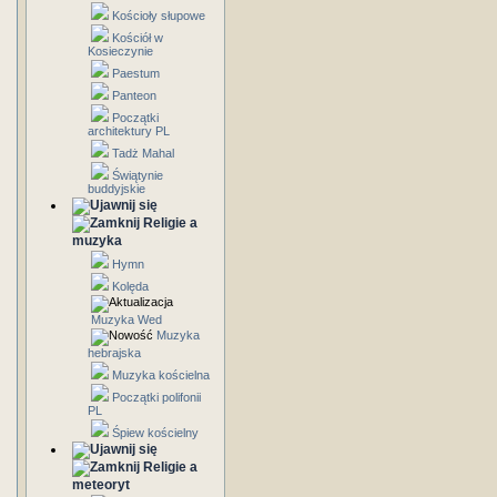
Kościoły słupowe
Kościół w
Kosieczynie
Paestum
Panteon
Początki
architektury PL
Tadż Mahal
Świątynie
buddyjskie
Religie a
muzyka
Hymn
Kolęda
Muzyka Wed
Muzyka
hebrajska
Muzyka kościelna
Początki polifonii
PL
Śpiew kościelny
Religie a
meteoryt