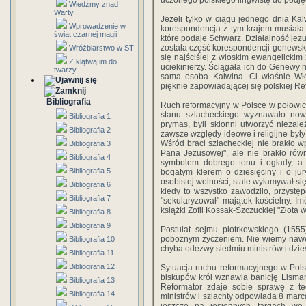
uczonego polskiego lingwistę do podję
Wiedźmy znad
Warty
Jeżeli tylko w ciągu jednego dnia Kal
Wprowadzenie w
korespondencja z tym krajem musiała 
świat czarnej magii
które podaje Schwarz. Działalność jez
została część korespondencji genewski
Wróżbiarstwo w ST
się najściślej z włoskim ewangelickim
Z klątwą im do
uciekinierzy. Ściągała ich do Genewy n
twarzy
sama osoba Kalwina. Ci właśnie Włos
pięknie zapowiadającej się polskiej Re
Bibliografia
Ruch reformacyjny w Polsce w połowic X
stanu szlacheckiego wyznawało now
Bibliografia 1
prymas, byli skłonni utworzyć niezal
Bibliografia 2
zawsze względy ideowe i religijne był
Wśród braci szlacheckiej nie brakło 
Bibliografia 3
Pana Jezusowej", ale nie brakło równie
Bibliografia 4
symbolem dobrego tonu i ogłady, a
Bibliografia 5
bogatym klerem o dziesięciny i o jur
osobistej wolności, stale wyłamywał si
Bibliografia 6
kiedy to wszystko zawodziło, przystęp
Bibliografia 7
"sekularyzował" majątek kościelny. I
książki Zofii Kossak-Szczuckiej "Złota
Bibliografia 8
Bibliografia 9
Postulat sejmu piotrkowskiego (1555
pobożnym życzeniem. Nie wiemy nawet
Bibliografia 10
chyba odezwy siedmiu ministrów i dzie
Bibliografia 11
Bibliografia 12
Sytuacja ruchu reformacyjnego w Pol
biskupów król wznawia banicję Lisman
Bibliografia 13
Reformator zdaje sobie sprawę z te
Bibliografia 14
ministrów i szlachty odpowiada 8 marca