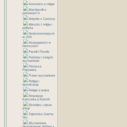
Komunizm a religia
Machiavelli o
państwach k
Matylda z Canossy
Mieszko I religia i
polityka
Neokonserwatyzm
w USA
Neopoganizm w
Niemczech
Pacelli i Pavelic
Państwo i związki
wyznaniowe
Pierwsza
Poprawka
Prawo wyznaniowe
Religia i
demokracja
Religie a wojna
Rewolucja
francuska a Kościół
Richelieu i raison
d'état
Tajemnica Joanny
'Arc
Wyznaniowa
Skandynawia: Religia a