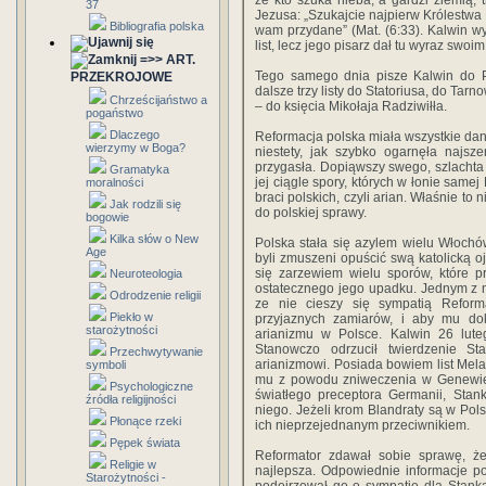
że kto szuka nieba, a gardzi ziemią, 
37
Jezusa: „Szukajcie najpierw Królestwa 
Bibliografia polska
wam przydane” (Mat. (6:33). Kalwin wy
list, lecz jego pisarz dał tu wyraz swo
=>> ART.
Tego samego dnia pisze Kalwin do Pi
PRZEKROJOWE
dalsze trzy listy do Statoriusa, do Tarn
Chrześcijaństwo a
– do księcia Mikołaja Radziwiłła.
pogaństwo
Dlaczego
Reformacja polska miała wszystkie dane
wierzymy w Boga?
niestety, jak szybko ogarnęła najsz
przygasła. Dopiąwszy swego, szlachta 
Gramatyka
jej ciągle spory, których w łonie samej
moralności
braci polskich, czyli arian. Właśnie to 
Jak rodzili się
do polskiej sprawy.
bogowie
Kilka słów o New
Polska stała się azylem wielu Włochó
Age
byli zmuszeni opuścić swą katolicką oj
się zarzewiem wielu sporów, które p
Neuroteologia
ostatecznego jego upadku. Jednym z n
Odrodzenie religii
ze nie cieszy się sympatią Refor
Piekło w
przyjaznych zamiarów, i aby mu do
starożytności
arianizmu w Polsce. Kalwin 26 luteg
Stanowczo odrzucił twierdzenie St
Przechwytywanie
arianizmowi. Posiada bowiem list Mela
symboli
mu z powodu zniweczenia w Genewie 
Psychologiczne
światłego preceptora Germanii, Stan
źródła religijności
niego. Jeżeli krom Blandraty są w Pols
Płonące rzeki
ich nieprzejednanym przeciwnikiem.
Pępek świata
Reformator zdawał sobie sprawę, że
Religie w
najlepsza. Odpowiednie informacje po
Starożytności -