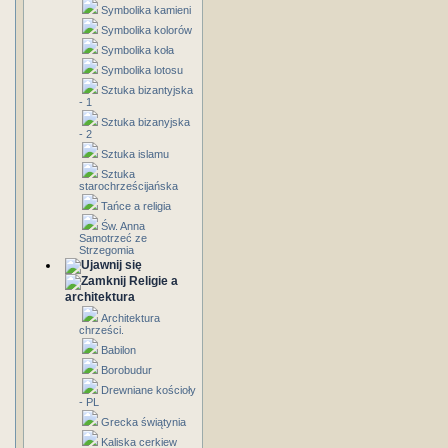
Symbolika kamieni
Symbolika kolorów
Symbolika koła
Symbolika lotosu
Sztuka bizantyjska
- 1
Sztuka bizanyjska
- 2
Sztuka islamu
Sztuka
starochrześcijańska
Tańce a religia
Św. Anna
Samotrzeć ze
Strzegomia
Religie a
architektura
Architektura
chrześci.
Babilon
Borobudur
Drewniane kościoły
- PL
Grecka świątynia
Kaliska cerkiew