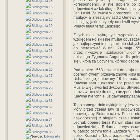
jeszcze na jesiennych targach we 
Bibliografia 15
korespondencji, a nie dopiero po 
Bibliografia 16
odpowiedzi aż tak długo. Szkoda jest t
Jan Łaski. Ze zwłoki w doręczeniu list
Bibliografia 17
naglący, a zresztą wyjazd z Genewy na
Bibliografia 18
miesięcy, jakie upłynęły od chwili wysła
Bibliografia 19
Polacy mają teraz Łaskiego.
Bibliografia 20
Z tych nieco wykrętnych wypowiedzi 
Bibliografia 21
względem Polski i nie myślał opuszcz
jak najlepszymi intencjami, ale słabyc
Bibliografia 22
go interesować. W dniu 24 maja 155
Bibliografia 23
przez Inkwizycję i szukającemu ochro
polskiego Zygmunta Augusta, list pole
Bibliografia 24
się u króla za Socynem, którego osoba
Bibliografia 25
Bibliografia 26
Pod koniec 1558 r. wracał do kraju nie
pośrednictwem przesyła znowu kilka lis
Bibliografia 27
Uchańskiego, datowany 19 listopada 
Bibliografia 28
Kalwina sam Łuszeński. i to przed sa
Musiał więc swój list dyktować. Stwierd
Bibliografia 29
teraz zwraca się do niego bezpośrednio
Bibliografia 30
Kalwina nie tchnie już dawniejszy zapal:
Bibliografia 31
Tego samego dnia dyktuje inny jeszcze
Bibliografia 32
który przed trzema laty (!) odpowie
Bibliografia 33
obawie, aby Reformacja w Polsce nie
najwidoczniej z biegiem czasu osłab
Bibliografia 34
Jednak dopiero teraz Kalwin stara się
Bibliografia 35
odpowiedział, a Reformator wystosował 
w bardzo ostrym tonie. Zarzuca w nim 
Bibliografia 36
polski Kościół z "błota papiestwa". T
Bibliografia