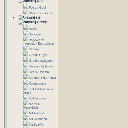
Goci
Polscy Goci
Wierzenia Gotów
Grecja
Apollo
Bogowie
Bogowie w
tragediach Eurypidesa
Dionizje
Grecja i Egipt
Grecka świątynia
Hermes Kylleński
Hestia i Westa
Kadmos i Harmonia
Kosmogonia
Kult Asklepiosa w
Grecji
Kult Kabirów
Misteria
Eleuzyjskie
Mit Adonisa
Mit Orfeusza
Mit Syzyfa