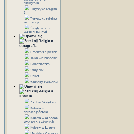
bibliografia
Turystyka religijna
1
Turystyka religijna
we Francji
Świątynie które
warto zobaczyć
Religia a
etnografia
Cmentarze polskie
Jajka wielkanocne
Podłaźniczka
Stary rok
Upiór!
Wampiry i Wilkołaki
Religie a
kobieta
7 kobiet Watykanu
Kobieta w
chrzescijaństwie
Kobieta w czasach
wypraw krzyżowych
Kobiety w Izraelu
Matylda z Canossy