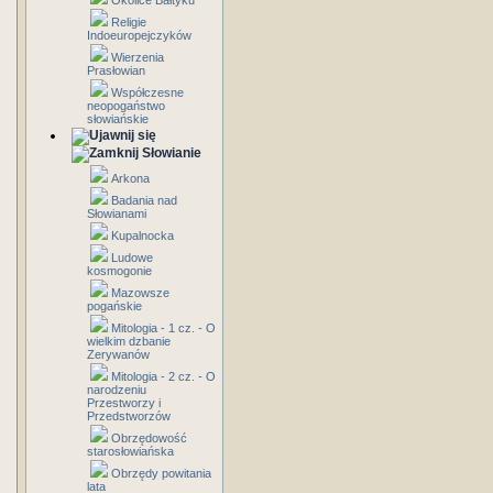
Okolice Bałtyku
Religie
Indoeuropejczyków
Wierzenia
Prasłowian
Współczesne
neopogaństwo
słowiańskie
Słowianie
Arkona
Badania nad
Słowianami
Kupalnocka
Ludowe
kosmogonie
Mazowsze
pogańskie
Mitologia - 1 cz. - O
wielkim dzbanie
Zerywanów
Mitologia - 2 cz. - O
narodzeniu
Przestworzy i
Przedstworzów
Obrzędowość
starosłowiańska
Obrzędy powitania
lata