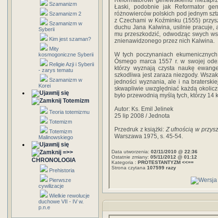
Reformatorowi genewskiemu niezaprze
Szamanizm
Łaski, podobnie jak Reformator gen
różnowierców polskich pod jednym sz
Szamanizm 2
z Czechami w Koźminku (1555) przyszła
Szamanizm w
duchu Jana Kalwina, usilnie pracuje, ac
Syberii
mu przeszkodzić, odwodząc swych wsp
Kim jest szaman?
znienawidzonego przez nich Kalwina.
Mity
W tych poczynaniach ekumenicznych
kosmogoniczne Syberii
Ósmego marca 1557 r. w swojej odez
Religie Azji i Syberii
którzy wyznają czysta naukę ewangel
- zarys tematu
szkodliwa jest zaraza niezgody. Wszak 
Szamanizm w
jedności wyznania, ale i na braterskie
Korei
skwapliwie uwzględniać każdą okolic
było przewodnią myślą tych, którzy 14
Totemizm
Autor: Ks. Emil Jelinek
Teoria totemizmu
25 lip 2008 / Jednota
Totemizm
Przedruk z książki:
Z ufnością w przys
Totemizm
Warszawa 1975, s. 45-54.
Malinowskiego
=>>
Data utworzenia:
02/11/2010 @ 22:36
Ostatnie zmiany:
05/11/2012 @ 01:12
CHRONOLOGIA
Kategoria :
PROTESTANTYZM <<==
Strona czytana
107599 razy
Prehistoria
Pierwsze
cywilizacje
Wielkie rewolucje
duchowe VII - IV w.
p.n.e