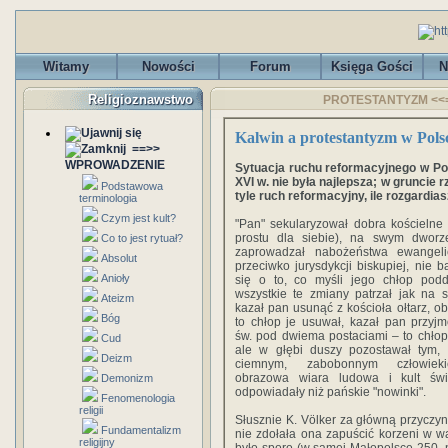
Witamy
Nowości
Forum
Księga Gości
N
Religioznawstwo
PROTESTANTYZM <<== 
Kalwin a protestantyzm w Pols
==>>
WPROWADZENIE
Sytuacja ruchu reformacyjnego w Po
XVI w. nie była najlepsza; w gruncie r
Podstawowa
tyle ruch reformacyjny, ile rozgardias
terminologia
Czym jest kult?
"Pan" sekularyzował dobra kościelne 
prostu dla siebie), na swym dworz
Co to jest rytuał?
zaprowadzał nabożeństwa ewangelic
Absolut
przeciwko jurysdykcji biskupiej, nie b
Anioły
się o to, co myśli jego chłop pod
wszystkie te zmiany patrzał jak na 
Ateizm
kazał pan usunąć z kościoła ołtarz, ob
Bóg
to chłop je usuwał, kazał pan przy
św. pod dwiema postaciami – to chłop
Cud
ale w głębi duszy pozostawał tym, 
Deizm
ciemnym, zabobonnym człowiek
obrazowa wiara ludowa i kult świę
Demonizm
odpowiadały niż pańskie "nowinki".
Fenomenologia
religii
Słusznie K. Völker za główną przyczy
Fundamentalizm
nie zdołała ona zapuścić korzeni w 
religijny