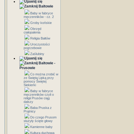
Bałtowie
Baby w fabryce
męczenników - cz. 2
Groby końskie
Obrzęd
ciałopalenia
Religia Bałtów
Uroczystości
pogrzebowe
Zaślubiny
Bałtowie -
Prusowie
Co można zrobić w
ze Świętą Lipką przy
pomocy Świętej
Siekierki
Baby w fabryce
męczenników czyli o
religii Prusów ciąg
dalszy
Baba Pruska z
Prątnicy
Do czego Prusom
służyły ścięte głowy
Kamienne baby
Kultura duchowa