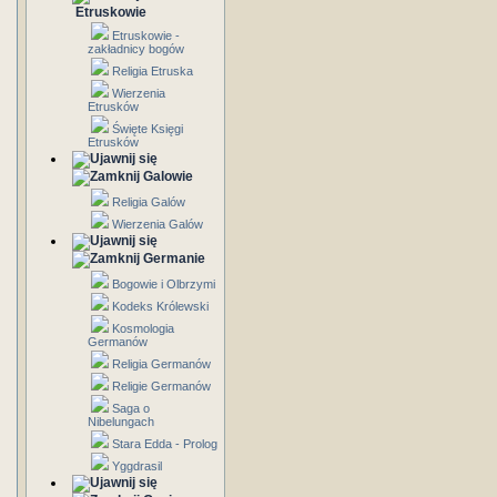
Etruskowie
Etruskowie -
zakładnicy bogów
Religia Etruska
Wierzenia
Etrusków
Święte Księgi
Etrusków
Galowie
Religia Galów
Wierzenia Galów
Germanie
Bogowie i Olbrzymi
Kodeks Królewski
Kosmologia
Germanów
Religia Germanów
Religie Germanów
Saga o
Nibelungach
Stara Edda - Prolog
Yggdrasil