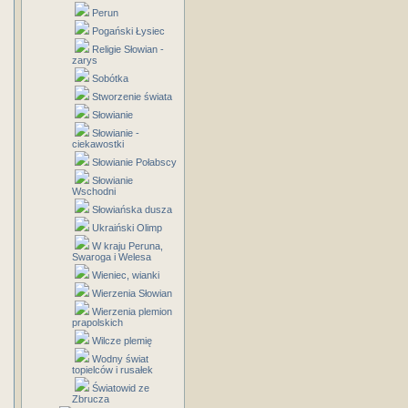
Perun
Pogański Łysiec
Religie Słowian -
zarys
Sobótka
Stworzenie świata
Słowianie
Słowianie -
ciekawostki
Słowianie Połabscy
Słowianie
Wschodni
Słowiańska dusza
Ukraiński Olimp
W kraju Peruna,
Swaroga i Welesa
Wieniec, wianki
Wierzenia Słowian
Wierzenia plemion
prapolskich
Wilcze plemię
Wodny świat
topielców i rusałek
Światowid ze
Zbrucza