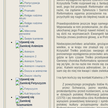
swoim wystąpieniu sprzed czterech mie
Partycypacja
Krzysztofa Tretki rozprawił się z. fant
mistyczna
woli, jego list przepadł. Reformator 
razie, na żądanie Sylwiusza i Sarnick
Pramatki
Reformatora ogarnia przerażenie na
Religie rodzime
przychylili się nagle do błędnej nauki a
Afryki
Religie rodzime
Prawdopodobnie jeszcze tego samego 
Australii
Wypowiada w nim przekonanie, że dla 
ukochanej jego Francji nawet mówić sz
Wierzenia
są dziś na wyznawcach Ewangelii ta
pierwotne
herezja znowu podnosi głowę, a w Pols
Święte kamienie
Niebezpieczeństwo ariańskie, grożące
Animizm
wielkie, a w kraju nie znalazł się cz
Krzysztof Tretko podczas swojego 
Animizm
ponownego wystąpienia przeciwko aria
Animizm 2
gdzie w tym czasie Tretko przebywał
Genewy choroba Reformatora spowodow
Animizm Tylora
się jej tyle, że na razie nie może się
Animizm i manizm
prac. Kalwin wyrzuca adresatowi, że
sam się do niej nie kwapi i stale zwlek
Dusza w animizmie
Dusze i duchy
I na tym kończy się kontakt Kalwina z P
Fetyszyzm
Z powyższego przeglądu listów Ka
przez Schwarza, jasno wynika
Fetyszyzm
protestantyzmu przed rozdarciem, a naw
Kult fetyszów
w dziejach polskiej Reformacji jaś
(1570) i jej nieodrodna córa Konfede
wyrazem prawdziwej tolerancji i symbol
polskiej kultury przypisujemy du
Szamanizm