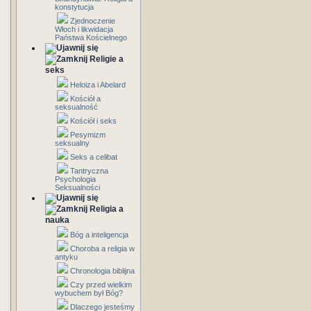
konstytucja
Zjednoczenie
Włoch i likwidacja
Państwa Kościelnego
Religie a
seks
Heloiza i Abelard
Kościół a
seksualność
Kościół i seks
Pesymizm
seksualny
Seks a celibat
Tantryczna
Psychologia
Seksualności
Religia a
nauka
Bóg a inteligencja
Choroba a religia w
antyku
Chronologia biblijna
Czy przed wielkim
wybuchem był Bóg?
Dlaczego jesteśmy