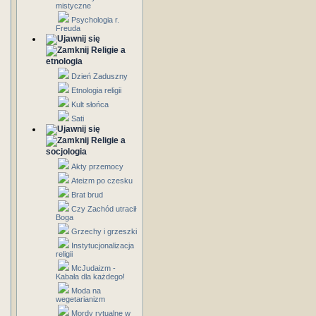
mistyczne
Psychologia r.
Freuda
Religie a
etnologia
Dzień Zaduszny
Etnologia religii
Kult słońca
Sati
Religie a
socjologia
Akty przemocy
Ateizm po czesku
Brat brud
Czy Zachód utracił
Boga
Grzechy i grzeszki
Instytucjonalizacja
religii
McJudaizm -
Kabała dla każdego!
Moda na
wegetarianizm
Mordy rytualne w