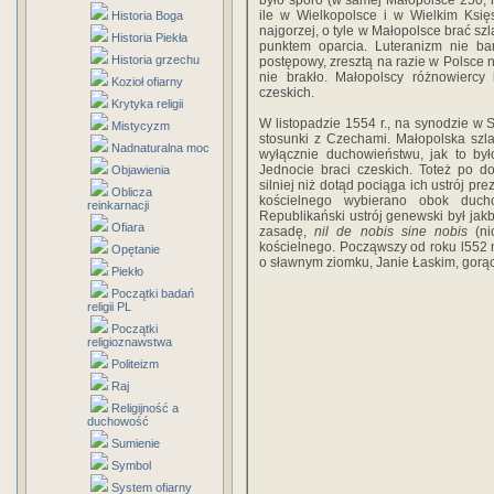
było sporo (w samej Małopolsce 250, n
ile w Wielkopolsce i w Wielkim Księ
Historia Boga
najgorzej, o tyle w Małopolsce brać szl
Historia Piekła
punktem oparcia. Luteranizm nie ba
Historia grzechu
postępowy, zresztą na razie w Polsce 
nie brakło. Małopolscy różnowiercy
Kozioł ofiarny
czeskich.
Krytyka religii
W listopadzie 1554 r., na synodzie w
Mistycyzm
stosunki z Czechami. Małopolska szla
Nadnaturalna moc
wyłącznie duchowieństwu, jak to był
Jednocie braci czeskich. Toteż po d
Objawienia
silniej niż dotąd pociąga ich ustrój p
Oblicza
kościelnego wybierano obok ducho
reinkarnacji
Republikański ustrój genewski był jakb
Ofiara
zasadę,
nil de nobis sine nobis
(ni
kościelnego. Począwszy od roku l552 m
Opętanie
o sławnym ziomku, Janie Łaskim, gorąc
Piekło
Początki badań
religii PL
Początki
religioznawstwa
Politeizm
Raj
Religijność a
duchowość
Sumienie
Symbol
System ofiarny