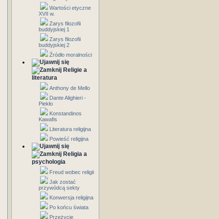
Wartości etyczne
XVII w.
Zarys filozofii
buddyjskiej 1
Zarys filozofii
buddyjskiej 2
Źródło moralności
Religie a
literatura
Anthony de Mello
Dante Alighieri -
Piekło
Konstandinos
Kawafis
Literatura religijna
Powieść religijna
Religia a
psychologia
Freud wobec religii
Jak zostać
przywódcą sekty
Konwersja religijna
Po końcu świata
Przeżycie