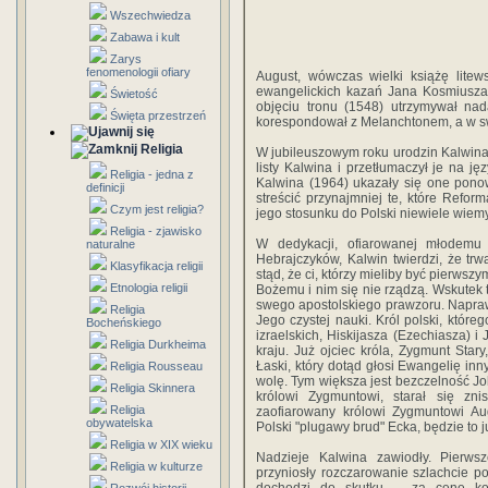
Wszechwiedza
Zabawa i kult
Zarys
fenomenologii ofiary
August, wówczas wielki książę litew
ewangelickich kazań Jana Kosmiusza 
Świetość
objęciu tronu (1548) utrzymywał nad
Święta przestrzeń
korespondował z Melanchtonem, a w swo
Religia
W jubileuszowym roku urodzin Kalwina
listy Kalwina i przetłumaczył je na ję
Religia - jedna z
Kalwina (1964) ukazały się one ponow
definicji
streścić przynajmniej te, które Refor
Czym jest religia?
jego stosunku do Polski niewiele wiemy
Religia - zjawisko
W dedykacji, ofiarowanej młodemu
naturalne
Hebrajczyków, Kalwin twierdzi, że tr
Klasyfikacja religii
stąd, że ci, którzy mieliby być pierws
Etnologia religii
Bożemu i nim się nie rządzą. Wskutek t
swego apostolskiego prawzoru. Napraw
Religia
Jego czystej nauki. Król polski, które
Bocheńskiego
izraelskich, Hiskijasza (Ezechiasza) 
Religia Durkheima
kraju. Już ojciec króla, Zygmunt Stary
Łaski, który dotąd głosi Ewangelię in
Religia Rousseau
wolę. Tym większa jest bezczelność J
Religia Skinnera
królowi Zygmuntowi, starał się zni
Religia
zaofiarowany królowi Zygmuntowi Au
obywatelska
Polski "plugawy brud" Ecka, będzie to j
Religia w XIX wieku
Nadzieje Kalwina zawiodły. Pierw
Religia w kulturze
przyniosły rozczarowanie szlachcie p