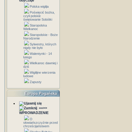
obyczaje
Polska wigilja
Poświęcić bożka,
czyli polskie
świętowanie Sobótki
Staropolska
Wielkanoc
Staropolskie - Boże
Narodzenie
Sylwestry, których
nigdy nie było
Walentynki - 14
lutego
Wielkanoc dawniej i
dziś
Wigilijne wierzenia
ludowe
Zapusty
Europa Pogańska
==>>
WPROWADZENIE
O
słowiańszczyźnie przed
chrześcijaństwem