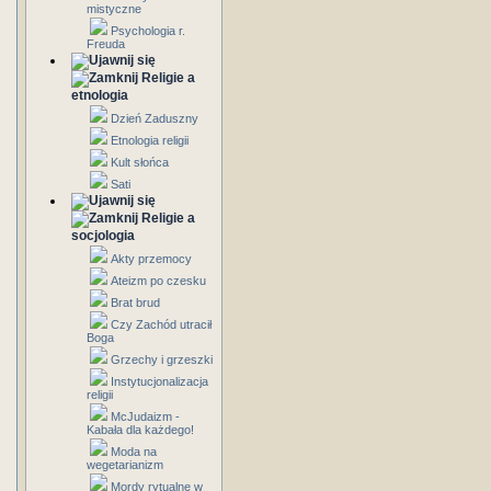
mistyczne
Psychologia r.
Freuda
Religie a
etnologia
Dzień Zaduszny
Etnologia religii
Kult słońca
Sati
Religie a
socjologia
Akty przemocy
Ateizm po czesku
Brat brud
Czy Zachód utracił
Boga
Grzechy i grzeszki
Instytucjonalizacja
religii
McJudaizm -
Kabała dla każdego!
Moda na
wegetarianizm
Mordy rytualne w