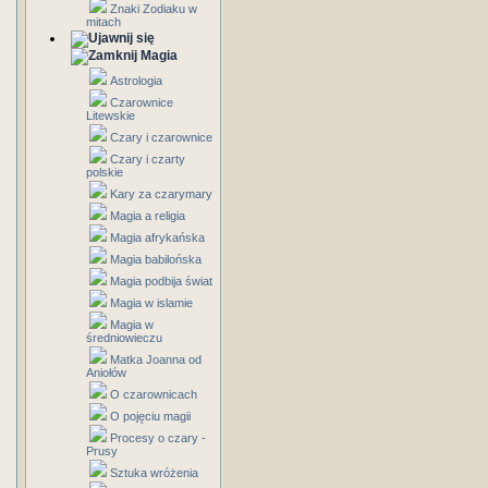
Znaki Zodiaku w
mitach
Magia
Astrologia
Czarownice
Litewskie
Czary i czarownice
Czary i czarty
polskie
Kary za czarymary
Magia a religia
Magia afrykańska
Magia babilońska
Magia podbija świat
Magia w islamie
Magia w
średniowieczu
Matka Joanna od
Aniołów
O czarownicach
O pojęciu magii
Procesy o czary -
Prusy
Sztuka wróżenia