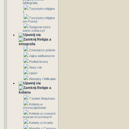
bibliografia
Turystyka religijna
1
Turystyka religijna
we Francji
Świątynie które
warto zobaczyć
Religia a
etnografia
Cmentarze polskie
Jajka wielkanocne
Podłaźniczka
Stary rok
Upiór!
Wampiry i Wilkołaki
Religie a
kobieta
7 kobiet Watykanu
Kobieta w
chrzescijaństwie
Kobieta w czasach
wypraw krzyżowych
Kobiety w Izraelu
Matylda z Canossy