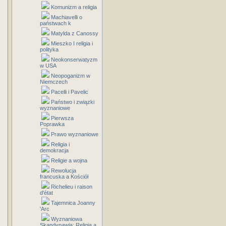
Komunizm a religia
Machiavelli o
państwach k
Matylda z Canossy
Mieszko I religia i
polityka
Neokonserwatyzm
w USA
Neopoganizm w
Niemczech
Pacelli i Pavelic
Państwo i związki
wyznaniowe
Pierwsza
Poprawka
Prawo wyznaniowe
Religia i
demokracja
Religie a wojna
Rewolucja
francuska a Kościół
Richelieu i raison
d'état
Tajemnica Joanny
'Arc
Wyznaniowa
Skandynawia: Religia a