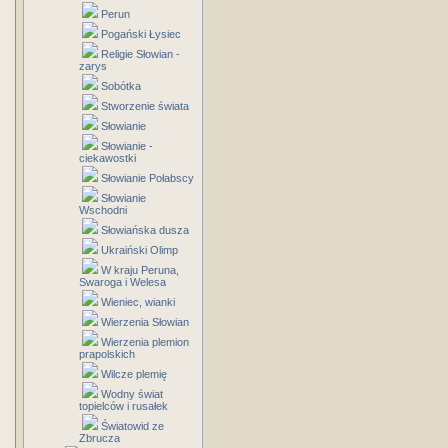
Perun
Pogański Łysiec
Religie Słowian -
zarys
Sobótka
Stworzenie świata
Słowianie
Słowianie -
ciekawostki
Słowianie Połabscy
Słowianie
Wschodni
Słowiańska dusza
Ukraiński Olimp
W kraju Peruna,
Swaroga i Welesa
Wieniec, wianki
Wierzenia Słowian
Wierzenia plemion
prapolskich
Wilcze plemię
Wodny świat
topielców i rusałek
Światowid ze
Zbrucza