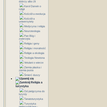
dobrzy albo źli
Karol Darwin o
religii
Kościół a ewolucja
Kościół a
uniwersytety
Medycyna i religia
Neuroteologia
Pan Bóg i
zwierzęta
Religia i geny
Religia i moralność
Religie a ekologia
Teologia Newtona
Vetulani o wierze
Ziemia płaska i
ziemia pusta
Śmierć duszy
Religia a
turystyka
Od pielgrzyma do
turysty
Tanatoturystyka
Turystyka
pielgrzymkowa -