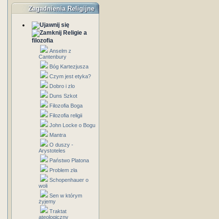
Zagadnienia Religijne
Religie a
filozofia
Anselm z
Cantenbury
Bóg Kartezjusza
Czym jest etyka?
Dobro i zlo
Duns Szkot
Filozofia Boga
Filozofia religii
John Locke o Bogu
Mantra
O duszy -
Arystoteles
Państwo Platona
Problem zła
Schopenhauer o
woli
Sen w którym
żyjemy
Traktat
ateologiczny