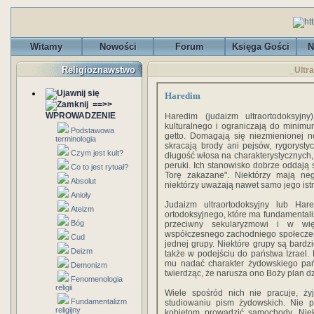
Witamy
Nowości
Forum
Księga Gości
N
Religioznawstwo
_Ultra
Haredim
==>>
WPROWADZENIE
Haredim (judaizm ultraortodoksyj
kulturalnego i ograniczają do minim
Podstawowa
getto. Domagają się niezmienionej n
terminologia
skracają brody ani pejsów, rygorysty
Czym jest kult?
długość włosa na charakterystycznych, 
peruki. Ich stanowisko dobrze oddają 
Co to jest rytuał?
Torę zakazane". Niektórzy mają ne
Absolut
niektórzy uważają nawet samo jego ist
Anioły
Judaizm ultraortodoksyjny lub Ha
Ateizm
ortodoksyjnego, które ma fundamentalist
Bóg
przeciwny sekularyzmowi i w wi
współczesnego zachodniego społeczeńs
Cud
jednej grupy. Niektóre grupy są bardzi
Deizm
także w podejściu do państwa Izrael. 
mu nadać charakter żydowskiego pańs
Demonizm
twierdząc, że narusza ono Boży plan dz
Fenomenologia
religii
Wiele spośród nich nie pracuje, ży
Fundamentalizm
studiowaniu pism żydowskich. Nie po
religijny
kobietom prowadzić samochody. Niekt