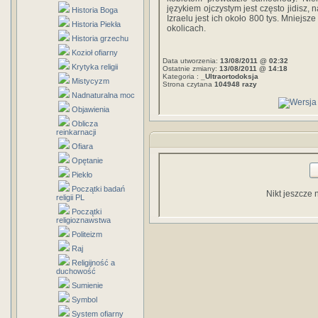
językiem ojczystym jest często jidisz,
Historia Boga
Izraelu jest ich około 800 tys. Mniejs
Historia Piekła
okolicach.
Historia grzechu
Kozioł ofiarny
Data utworzenia:
13/08/2011 @ 02:32
Krytyka religii
Ostatnie zmiany:
13/08/2011 @ 14:18
Kategoria :
_Ultraortodoksja
Mistycyzm
Strona czytana
104948 razy
Nadnaturalna moc
Objawienia
Oblicza
reinkarnacji
Ofiara
Opętanie
Piekło
Początki badań
Nikt jeszcze 
religii PL
Początki
religioznawstwa
Politeizm
Raj
Religijność a
duchowość
Sumienie
Symbol
System ofiarny