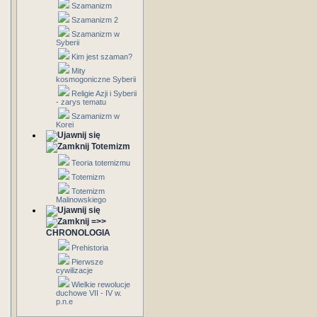
Szamanizm
Szamanizm 2
Szamanizm w
Syberii
Kim jest szaman?
Mity
kosmogoniczne Syberii
Religie Azji i Syberii
- zarys tematu
Szamanizm w
Korei
Totemizm
Teoria totemizmu
Totemizm
Totemizm
Malinowskiego
=>>
CHRONOLOGIA
Prehistoria
Pierwsze
cywilizacje
Wielkie rewolucje
duchowe VII - IV w.
p.n.e