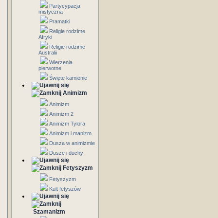
Partycypacja
mistyczna
Pramatki
Religie rodzime
Afryki
Religie rodzime
Australii
Wierzenia
pierwotne
Święte kamienie
Animizm
Animizm
Animizm 2
Animizm Tylora
Animizm i manizm
Dusza w animizmie
Dusze i duchy
Fetyszyzm
Fetyszyzm
Kult fetyszów
Szamanizm