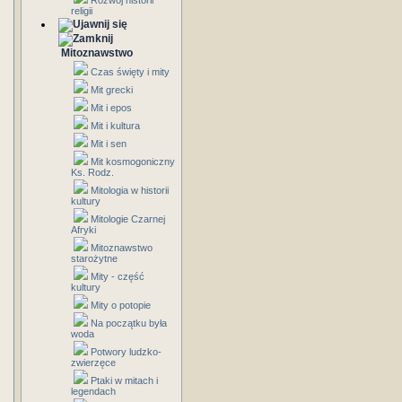
Rozwój historii
religii
Mitoznawstwo
Czas święty i mity
Mit grecki
Mit i epos
Mit i kultura
Mit i sen
Mit kosmogoniczny
Ks. Rodz.
Mitologia w historii
kultury
Mitologie Czarnej
Afryki
Mitoznawstwo
starożytne
Mity - część
kultury
Mity o potopie
Na początku była
woda
Potwory ludzko-
zwierzęce
Ptaki w mitach i
legendach