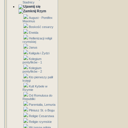
Stadnicy
Rzym
August - Pontifex
Maximus
Boskość cesarzy
Eneida
Hellenizacji religii
rzymskiej
Janus
Kaligula i Żydzi
Kolegium
pontyfików - 1
Kolegium
pontyfików - 2
Kto pierwszy palił
księgi
Kult Kybele w
Rzymie
Od Romulusa do
Republiki
Parentalia, Lemuria
Pliniusz St. o Bogu
Religie Cesarstwa
Religie rzymskie
Wczesna religia