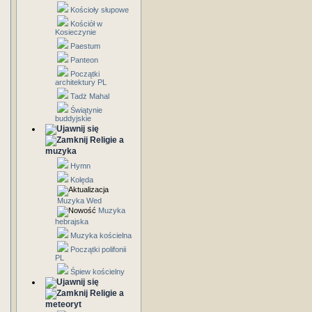
Kościoły słupowe
Kościół w
Kosieczynie
Paestum
Panteon
Początki
architektury PL
Tadż Mahal
Świątynie
buddyjskie
Religie a
muzyka
Hymn
Kolęda
Muzyka Wed
Muzyka
hebrajska
Muzyka kościelna
Początki polifonii
PL
Śpiew kościelny
Religie a
meteoryt