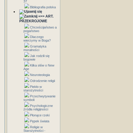
37
Bibliografia polska
=>> ART.
PRZEKROJOWE
Chrześcijaństwo a
pogaństwo
Dlaczego
wierzymy w Boga?
Gramatyka
moralności
Jak rodzili się
bogowie
Kilka słów o New
Age
Neuroteologia
Odrodzenie religii
Piekło w
starożytności
Przechwytywanie
symboli
Psychologiczne
źródła religijności
Płonące rzeki
Pępek świata
Religie w
Starożytności -