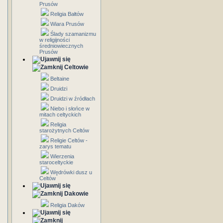
Prusów
Religia Bałtów
Wiara Prusów
Ślady szamanizmu
w religijności
średniowiecznych
Prusów
Celtowie
Beltaine
Druidzi
Druidzi w źródłach
Niebo i słońce w
mitach celtyckich
Religia
starożytnych Celtów
Religie Celtów -
zarys tematu
Wierzenia
staroceltyckie
Wędrówki dusz u
Celtów
Dakowie
Religia Daków