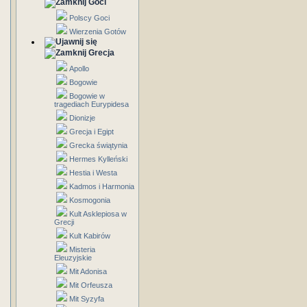
Goci
Polscy Goci
Wierzenia Gotów
Grecja
Apollo
Bogowie
Bogowie w
tragediach Eurypidesa
Dionizje
Grecja i Egipt
Grecka świątynia
Hermes Kylleński
Hestia i Westa
Kadmos i Harmonia
Kosmogonia
Kult Asklepiosa w
Grecji
Kult Kabirów
Misteria
Eleuzyjskie
Mit Adonisa
Mit Orfeusza
Mit Syzyfa