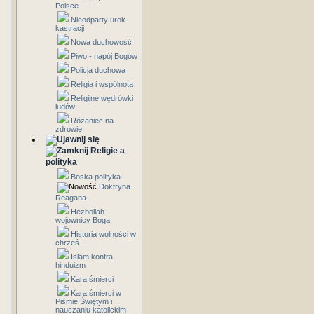
Polsce
Nieodparty urok
kastracji
Nowa duchowość
Piwo - napój Bogów
Policja duchowa
Religia i wspólnota
Religijne wędrówki
ludów
Różaniec na
zdrowie
Religie a
polityka
Boska polityka
Doktryna
Reagana
Hezbollah
wojownicy Boga
Historia wolności w
chrześ.
Islam kontra
hinduizm
Kara śmierci
Kara śmierci w
Piśmie Świętym i
nauczaniu katolickim