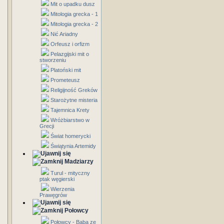
Mit o upadku dusz
Mitologia grecka - 1
Mitologia grecka - 2
Nić Ariadny
Orfeusz i orfizm
Pelazgijski mit o
stworzeniu
Platoński mit
Prometeusz
Religijność Greków
Starożytne misteria
Tajemnica Krety
Wróżbiarstwo w
Grecji
Świat homerycki
Świątynia Artemidy
Madziarzy
Turul - mityczny
ptak węgierski
Wierzenia
Prawęgrów
Połowcy
Połowcy - Baba ze