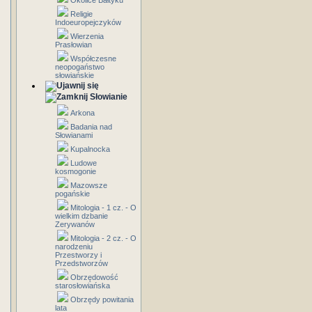
Okolice Bałtyku
Religie
Indoeuropejczyków
Wierzenia
Prasłowian
Współczesne
neopogaństwo
słowiańskie
Słowianie
Arkona
Badania nad
Słowianami
Kupalnocka
Ludowe
kosmogonie
Mazowsze
pogańskie
Mitologia - 1 cz. - O
wielkim dzbanie
Zerywanów
Mitologia - 2 cz. - O
narodzeniu
Przestworzy i
Przedstworzów
Obrzędowość
starosłowiańska
Obrzędy powitania
lata