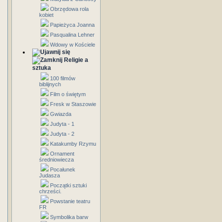
Obrzędowa rola
kobiet
Papieżyca Joanna
Pasqualina Lehner
Wdowy w Kościele
Religie a
sztuka
100 filmów
biblijnych
Film o świętym
Fresk w Staszowie
Gwiazda
Judyta - 1
Judyta - 2
Katakumby Rzymu
Ornament
średniowiecza
Pocałunek
Judasza
Początki sztuki
chrześci.
Powstanie teatru
FR
Symbolika barw