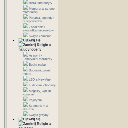
Biblia i meteoryty
Meteoryt w sztuce
materialnej
Podania, legendy i
przepowiednie
Znaczenie i
symbolika meteorytów
Święte kamienie
Religie a
halucynogeny
Asasyni -
Fanatyczni mordercy
Bogini maku
Budowniczowie
mostu
LSD a New Age
Ludzie-muchomory
Megality, Opium i
Konopie
Pejotyzm
Szamanizm a
ekstaza
Święte grzyby
Religie a