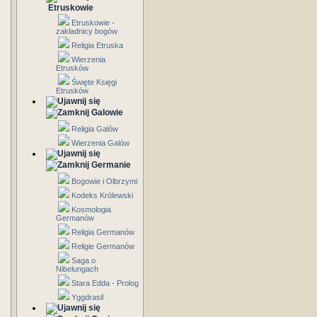
Etruskowie
Etruskowie -
zakładnicy bogów
Religia Etruska
Wierzenia
Etrusków
Święte Księgi
Etrusków
Galowie
Religia Galów
Wierzenia Galów
Germanie
Bogowie i Olbrzymi
Kodeks Królewski
Kosmologia
Germanów
Religia Germanów
Religie Germanów
Saga o
Nibelungach
Stara Edda - Prolog
Yggdrasil