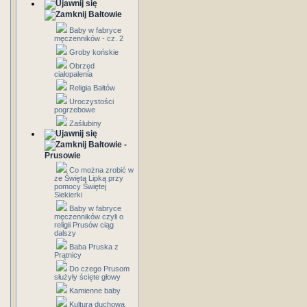
Bałtowie
Baby w fabryce
męczenników - cz. 2
Groby końskie
Obrzęd
ciałopalenia
Religia Bałtów
Uroczystości
pogrzebowe
Zaślubiny
Bałtowie -
Prusowie
Co można zrobić w
ze Świętą Lipką przy
pomocy Świętej
Siekierki
Baby w fabryce
męczenników czyli o
religii Prusów ciąg
dalszy
Baba Pruska z
Prątnicy
Do czego Prusom
służyły ścięte głowy
Kamienne baby
Kultura duchowa