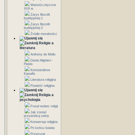
Wartości etyczne
XVII w.
Zarys filozofii
buddyjskiej 1
Zarys filozofii
buddyjskiej 2
Źródło moralności
Religie a
literatura
Anthony de Mello
Dante Alighieri -
Piekło
Konstandinos
Kawafis
Literatura religijna
Powieść religijna
Religia a
psychologia
Freud wobec religii
Jak zostać
przywódcą sekty
Konwersja religijna
Po końcu świata
Przeżycie