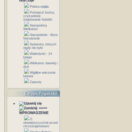
obyczaje
Polska wigilja
Poświęcić bożka,
czyli polskie
świętowanie Sobótki
Staropolska
Wielkanoc
Staropolskie - Boże
Narodzenie
Sylwestry, których
nigdy nie było
Walentynki - 14
lutego
Wielkanoc dawniej i
dziś
Wigilijne wierzenia
ludowe
Zapusty
Europa Pogańska
==>>
WPROWADZENIE
O
słowiańszczyźnie przed
chrześcijaństwem