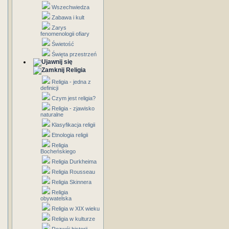
Wszechwiedza
Zabawa i kult
Zarys
fenomenologii ofiary
Świetość
Święta przestrzeń
Religia
Religia - jedna z
definicji
Czym jest religia?
Religia - zjawisko
naturalne
Klasyfikacja religii
Etnologia religii
Religia
Bocheńskiego
Religia Durkheima
Religia Rousseau
Religia Skinnera
Religia
obywatelska
Religia w XIX wieku
Religia w kulturze