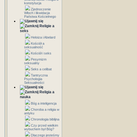
konstytucja
Zjednoczenie
Włoch i likwidacja
Państwa Kościelnego
Religie a
seks
Heloiza i Abelard
Kościół a
seksualność
Kościół i seks
Pesymizm
seksualny
Seks a celibat
Tantryczna
Psychologia
Seksualności
Religia a
nauka
Bóg a inteligencja
Choroba a religia w
antyku
Chronologia biblijna
Czy przed wielkim
wybuchem był Bóg?
Dlaczego jesteśmy