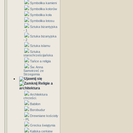
Symbolika kamieni
Symbolika kolorów
Symbolika koła
Symbolika lotosu
Sztuka bizantyjska
- 1
Sztuka bizanyjska
- 2
Sztuka islamu
Sztuka
starochrześcijańska
Tańce a religia
Św. Anna
Samotrzeć ze
Strzegomia
Religie a
architektura
Architektura
chrześci.
Babilon
Borobudur
Drewniane kościoły
- PL
Grecka świątynia
Kaliska cerkiew