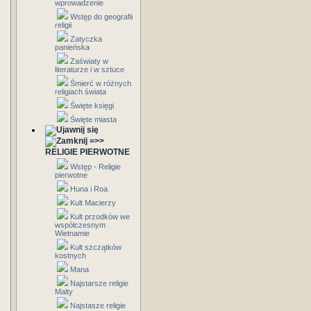
wprowadzenie
Wstęp do geografii
religii
Zatyczka
panieńska
Zaświaty w
literaturze i w sztuce
Śmierć w różnych
religiach świata
Święte księgi
Święte miasta
=>>
RELIGIE PIERWOTNE
Wstęp - Religie
pierwotne
Huna i Roa
Kult Macierzy
Kult przodków we
współczesnym
Wietnamie
Kult szczątków
kostnych
Mana
Najstarsze religie
Malty
Najstasze religie