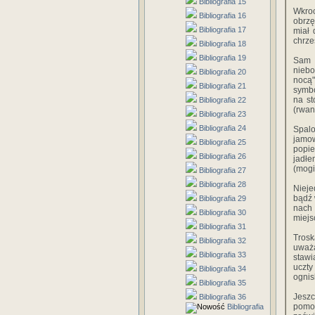
Bibliografia 15
Wkroc
Bibliografia 16
obrzę
Bibliografia 17
miał 
chrze
Bibliografia 18
Bibliografia 19
Sam 
niebo
Bibliografia 20
nocą"
Bibliografia 21
symbo
na st
Bibliografia 22
(rwan
Bibliografia 23
Bibliografia 24
Spalo
jamo­
Bibliografia 25
popie
Bibliografia 26
jadłe
(mogi
Bibliografia 27
Bibliografia 28
Nieje
bądź 
Bibliografia 29
nach
Bibliografia 30
miejs
Bibliografia 31
Trosk
Bibliografia 32
uważa
Bibliografia 33
stawi
uczty
Bibliografia 34
ognis
Bibliografia 35
Jeszc
Bibliografia 36
pomoc
Bibliografia