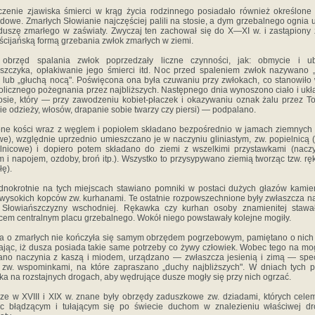
zenie zjawiska śmierci w krąg życia rodzin­nego posiadało również określone
dowe. Zmarłych Słowianie najczęściej palili na stosie, a dym grzebalnego ognia 
duszę zmarłego w zaświaty. Zwyczaj ten zachował się do X—XI w. i zastąpiony 
ścijańską formą grzebania zwłok zmarłych w ziemi.
obrzęd spalania zwłok poprzedzały liczne czynności, jak: obmycie i ubr
szczyka, opłakiwanie jego śmierci itd. Noc przed spaleniem zwłok nazywano 
 lub „głuchą nocą". Poświęcona ona była czuwaniu przy zwłokach, co stanowiło
licznego pożegnania przez najbliższych. Na­stępnego dnia wynoszono ciało i uk
o­sie, który — przy zawodzeniu kobiet-płaczek i oka­zywaniu oznak żalu przez T
ie odzieży, włosów, drapanie sobie twarzy czy piersi) — podpa­lano.
ne kości wraz z węglem i popiołem skła­dano bezpośrednio w jamach ziemnych 
we), względnie uprzednio umieszczano je w naczyniu gliniastym, zw. popielnicą 
lnicowe) i do­piero potem składano do ziemi z wszelkimi przystaw­kami (nacz
m i napojem, ozdoby, broń itp.). Wszystko to przysypywano ziemią tworząc tzw. r
łę).
dnokrotnie na tych miejscach stawiano pomniki w postaci dużych głazów kamie
wysokich kopców zw. kurhanami. Te ostatnie rozpowszechnione były zwłaszcza na
 Słowiańszczyzny wschodniej. Rękawka czy kurhan osoby znamienitej stawał
cem central­nym placu grzebalnego. Wokół niego powstawały ko­lejne mogiły.
a o zmarłych nie kończyła się samym obrzę­dem pogrzebowym, pamiętano o nich 
jąc, iż dusza posiada takie same potrzeby co żywy człowiek. Wobec tego na mo
ano naczynia z kaszą i miodem, urządzano — zwłaszcza jesienią i zimą — spe
 zw. wspominkami, na które zapraszano „duchy najbliższych". W dniach tych p
ka na rozstajnych drogach, aby wędrujące dusze mogły się przy nich ogrzać.
ze w XVIII i XIX w. znane były obrzędy zaduszkowe zw. dzia­dami, których cele
 błądzącym i tuła­jącym się po świecie duchom w znalezieniu właści­wej d