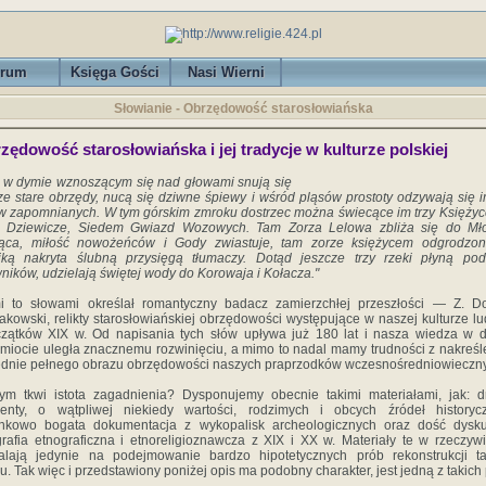
rum
Księga Gości
Nasi Wierni
Słowianie - Obrzędowość starosłowiańska
zędowość starosłowiańska i jej tradycje w kulturze polskiej
 w dymie wznoszącym się nad głowami snu­ją się
ze stare obrzędy, nucą się dziwne śpiewy i wśród pląsów prostoty odzywają się 
 zapomnianych. W tym górskim zmroku dostrzec moż­na świecące im trzy Księżyce
e Dziewicze, Siedem Gwiazd Wozowych. Tam Zorza Lelowa zbli­ża się do Mł
iąca, miłość nowożeńców i Go­dy zwiastuje, tam zorze księżycem odgrodzon
jką nakryta ślubną przysięgą tłumaczy. Dotąd jeszcze trzy rzeki płyną pod
ników, udzie­lają świętej wody do Korowaja i Kołacza."
i to słowami określał romantyczny badacz zamierzch­łej przeszłości — Z. D
kowski, relikty sta­rosłowiańskiej obrzędowości występujące w naszej kulturze l
zątków XIX w. Od napisania tych słów upływa już 180 lat i nasza wiedza w 
miocie uległa znacznemu rozwinięciu, a mimo to nadal mamy trudności z nakreś
dnie pełnego obrazu obrzędowości naszych pra­przodków wczesnośredniowieczn
m tkwi istota zagadnienia? Dysponujemy obecnie takimi materiałami, jak: 
enty, o wątpliwej niekie­dy wartości, rodzimych i obcych źródeł historyc
unkowo bogata dokumentacja z wykopalisk archeologicznych oraz dość dysku
grafia etnograficzna i etnoreligioznawcza z XIX i XX w. Materiały te w rzeczywi
lają jedynie na podejmowanie bardzo hipotetycznych prób rekon­strukcji t
u. Tak więc i przedstawiony poniżej opis ma podobny charakter, jest jedną z takich 