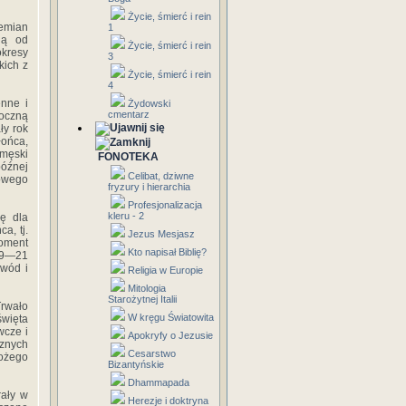
Życie, śmierć i rein
emian
1
ią od
Życie, śmierć i rein
okresy
3
kich z
Życie, śmierć i rein
4
enne i
Żydowski
cmentarz
roczną
ły rok
łońca,
 męski
FONOTEKA
późnej
Celibat, dziwne
mowego
fryzury i hierarchia
Profesjonalizacja
kleru - 2
wę dla
a, tj.
Jezus Mesjasz
oment
Kto napisał Biblię?
 19—21
owód i
Religia w Europie
Mitologia
Starożytnej Italii
Trwało
W kręgu Światowita
święta
wcze i
Apokryfy o Jezusie
znych
Cesarstwo
Bożego
Bizantyńskie
Dhammapada
rały w
Herezje i doktryna