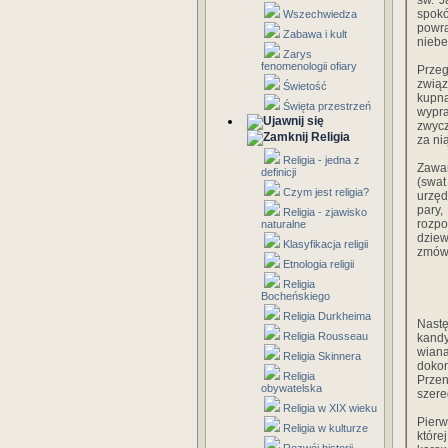
św. J
spok
Wszechwiedza
powra
Zabawa i kult
niebe
Zarys
fenomenologii ofiary
Przeg
związ
Świetość
kupna
Święta przestrzeń
wypr
zwycz
Religia
za ni
Religia - jedna z
Zawar
definicji
(swat
Czym jest religia?
urzęd
pary,
Religia - zjawisko
rozpo
naturalne
dziew
Klasyfikacja religii
zmówi
Etnologia religii
Religia
Bocheńskiego
Religia Durkheima
Nastę
Religia Rousseau
kandy
wiana
Religia Skinnera
dokon
Religia
Przen
obywatelska
szere
Religia w XIX wieku
Pierw
Religia w kulturze
któr