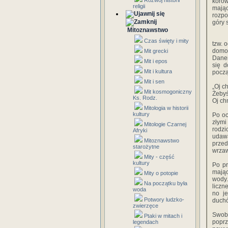
Rozwój historii
korow
religii
mają
rozp
góry 
Mitoznawstwo
Czas święty i mity
tzw. 
domow
Mit grecki
Danem
Mit i epos
się d
Mit i kultura
począ
Mit i sen
„Oj c
Mit kosmogoniczny
Żebyś 
Ks. Rodz.
Oj ch
Mitologia w historii
kultury
Po oc
złymi
Mitologie Czarnej
rodzi
Afryki
udawa
Mitoznawstwo
przed
starożytne
wrza­
Mity - część
kultury
Po pr
mając
Mity o potopie
wody.
Na początku była
liczn
woda
no j
Potwory ludzko-
duch
zwierzęce
Swobo
Ptaki w mitach i
po­pr
legendach