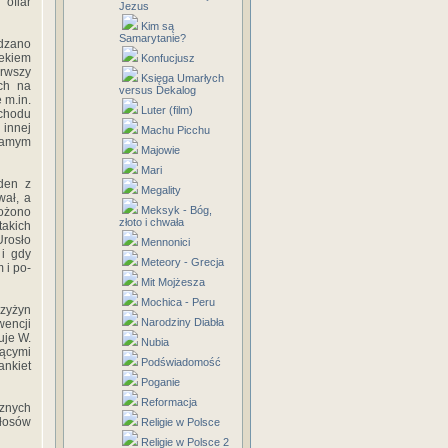
 ofiar
Jezus
Kim są
Samarytanie?
dzano
iekiem
Konfucjusz
erwszy
Księga Umarłych
ch na
versus Dekalog
 m.in.
Luter (film)
chodu
 innej
Machu Picchu
 samym
Majowie
Mari
eden z
Megality
wał, a
Meksyk - Bóg,
ożo­no
złoto i chwała
takich
Urosło
Mennonici
 i gdy
Meteory - Grecja
 i po­
Mit Mojżesza
Mochica - Peru
rzyżyn
Narodziny Diabła
wencji
uje W.
Nubia
ącymi
Podświadomość
ankiet
Poganie
Reformacja
cznych
włosów
Religie w Polsce
Religie w Polsce 2