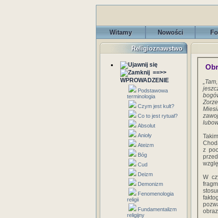
Witamy
Nowości
Fo
Religioznawstwo
Obr
==>>
WPROWADZENIE
„Tam,
jeszc
Podstawowa
bogów
terminologia
Zorz
Czym jest kult?
Mies
zawo
Co to jest rytuał?
lubow
Absolut
Anioły
Takim
Choda
Ateizm
z poc
Bóg
przed
wzglę
Cud
Deizm
W czy
fragm
Demonizm
stos
Fenomenologia
fakto
religii
pozwa
Fundamentalizm
obraz
religijny