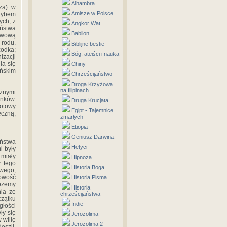
Alhambra
cza) w
Amisze w Polsce
trybem
ych, z
Angkor Wat
ństwa
Babilon
awową
 rodu.
Biblijne bestie
zodka;
Bóg, ateiści i nauka
izacji
ia się
Chiny
ańskim
Chrześcijaństwo
Droga Krzyżowa
na filipinach
ażnymi
onków.
Druga Krucjata
notowy
Egipt - Tajemnice
eczną,
zmarłych
Etiopia
Geniusz Darwina
aństwa
Hetyci
i były
 miały
Hipnoza
y tego
Historia Boga
wego,
dowość
Historia Pisma
możemy
Historia
nia ze
chrześcijaństwa
czątku
Indie
głości
ły się
Jerozolima
 wilię
Jerozolima 2