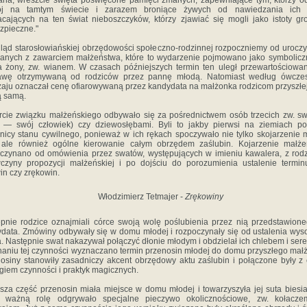
ana, wreszcie święta po­święcone pamięci zmarłych, zapewniające tym, którzy od
ój na tamtym świecie i zara­zem broniące żywych od nawiedzania ich 
cających na ten świat nieboszczyków, któ­rzy zjawiać się mogli jako istoty gr
z­pieczne."
ląd starosłowiańskiej obrzędowości społeczno-rodzinnej rozpoczniemy od uroczy
a­nych z zawarciem małżeństwa, które to wydarzenie pojmowano jako symbolicz
 żony, zw. wianem. W czasach późniejszych termin ten uległ przewartościowa
awę otrzymywaną od rodziców przez pannę młodą. Natomiast według ów­cze
aju oznaczał cenę ofiarowywaną przez kandydata na małżonka rodzicom przyszłe
ą samą.
cie związku małżeńskiego odbywało się za pośrednictwem osób trzecich zw. s
 — swój człowiek) czy dziewosłębami. Byli to jakby pierwsi na ziemiach po
nicy stanu cywilnego, ponieważ w ich rękach spoczywało nie tylko skojarzenie 
 ale również ogólne kierowanie całym obrzędem zaślubin. Kojarzenie małże
czynano od omówienia przez swatów, wy­stępujących w imieniu kawalera, z rod
­czyny propozycji małżeńskiej i po dojściu do porozumienia ustalenie termin
n czy zręko­win.
Włodzimierz Tetmajer -
Zrękowiny
pnie rodzice oznajmiali córce swoją wolę poślubienia przez nią przedstawione
data. Zmówiny odbywały się w domu młodej i rozpoczy­nały się od ustalenia wys
. Następnie swat nakazywał połączyć dłonie młodym i obdzielał ich chlebem i ser
aniu tej czynności wy­znaczano termin przenosin młodej do domu przyszłe­go mał
osiny stanowiły zasadniczy akcent obrzędowy aktu zaślubin i połączone były z
giem czynności i praktyk magicznych.
sza część przenosin miała miejsce w domu młodej i towarzyszyła jej suta biesi
ej ważną rolę odgrywało specjalne pieczywo okolicznościowe, zw. kołacze