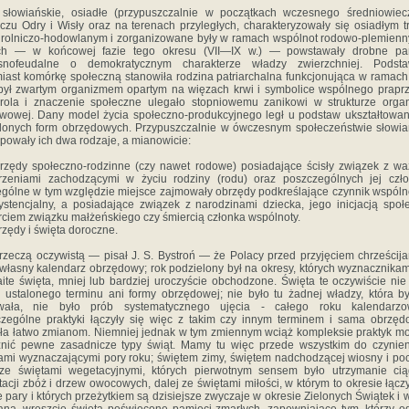
słowiańskie, osiadłe (przypuszczalnie w po­czątkach wczesnego średniowie
czu Odry i Wisły oraz na terenach przyległych, charakteryzo­wały się osiadłym 
 rolniczo-hodowlanym i zorganizowane były w ramach wspólnot rodowo-plemienn
ych — w końcowej fazie tego okresu (VII—IX w.) — powstawały drobne pa
snofeudalne o demokratycznym charakterze władzy zwierzchniej. Podst
iast komór­kę społeczną stanowiła rodzina patriarchalna funk­cjonująca w ramach
ył zwartym organiz­mem opartym na więzach krwi i symbolice wspól­nego prapr
rola i znaczenie społeczne ule­gało stopniowemu zanikowi w strukturze organ
wowej. Dany model życia społeczno-produkcyjnego legł u podstaw ukształtowan
lonych form obrzędowych. Przypuszczalnie w ówczesnym społeczeństwie słowi
powały ich dwa ro­dzaje, a mianowicie:
rzędy społeczno-rodzinne (czy nawet rodowe) posiadające ścisły związek z w
ze­niami zachodzącymi w życiu rodziny (rodu) oraz poszczególnych jej czł
gólne w tym względzie miejsce zajmowały obrzędy podkreśla­jące czynnik wspól
ystencjalny, a posiadające związek z narodzinami dziecka, jego inicjacją społ
ciem związku małżeń­skiego czy śmiercią członka wspólnoty.
rzędy i święta doroczne.
 rzeczą oczywi­stą — pisał J. S. Bystroń — że Polacy przed przyjęciem chrześcij
 własny kalendarz obrzędowy; rok podzielony był na okresy, których wyznacznikam
ite święta, mniej lub bardziej uroczyście obchodzone. Święta te oczywiście nie
e ustalonego terminu ani formy obrzędowej; nie było tu żadnej władzy, która b
owała, nie było prób systema­tycznego ujęcia - całego roku kalendarzo
zególne praktyki łączyły się więc z takim czy innym terminem i sama obrzę
ła łat­wo zmianom. Niemniej jednak w tym zmiennym wciąż kompleksie praktyk 
nić pew­ne zasadnicze typy świąt. Mamy tu więc przede wszystkim do czynie
ami wyznaczają­cymi pory roku; świętem zimy, świętem nadcho­dzącej wiosny i po
 ze świętami wegetacyjnymi, których pierwotnym sensem było utrzymanie cią
acji zbóż i drzew owo­cowych, dalej ze świętami miłości, w którym to okresie łączy
 pary i których przeżyt­kiem są dzisiejsze zwyczaje w okresie Zielonych Świątek i w