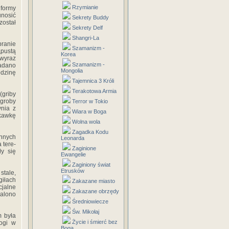
Rzymianie
 formy
unosić
Sekrety Buddy
został
Sekrety Delf
Shangri-La
a­nie
Szamanizm -
„pustą
Korea
 wyraz
Szamanizm -
ładano
Mongolia
odzinę
Tajemnica 3 Króli
Terakotowa Armia
(griby
(groby
Terror w Tokio
ynia z
Wiara w Boga
ękawkę
Wolna wola
Zagadka Kodu
n­nych
Leonarda
 tere­
Zaginione
y się
Ewangelie
Zaginiony świat
Etrusków
stale,
giłach
Zakazane miasto
cjalne
Zakazane obrzędy
a­lono
Średniowiecze
Św. Mikołaj
m była
Życie i śmierć bez
rogi w
Boga