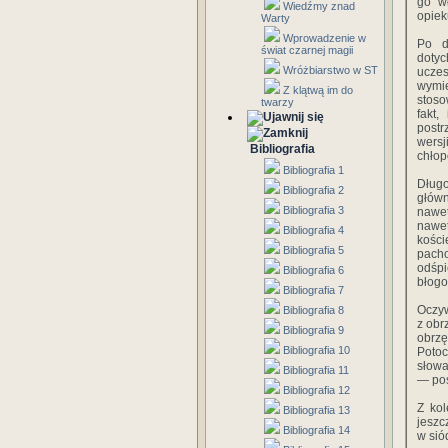
go wł
Wiedźmy znad
opie
Warty
Wprowadzenie w
Po d
świat czarnej magii
dotyc
Wróżbiarstwo w ST
uczes
wymi
Z klątwą im do
stoso
twarzy
fakt
postr
wersj
Bibliografia
chłop
Bibliografia 1
Długo
Bibliografia 2
główn
Bibliografia 3
nawet
nawet
Bibliografia 4
kości
Bibliografia 5
pacho
odśpi
Bibliografia 6
błogos
Bibliografia 7
Oczyw
Bibliografia 8
z obr
Bibliografia 9
obrzę
Bibliografia 10
Poto
słowa
Bibliografia 11
— pos
Bibliografia 12
Z kol
Bibliografia 13
jeszc
Bibliografia 14
w sió