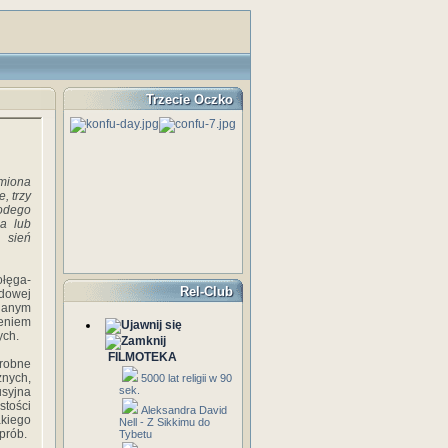
Trzecie Oczko
imiona
, trzy
odego
a lub
 sień
ołęga-
Rel-Club
udowej
da­nym
leniem
ych.
FILMOTEKA
drobne
znych,
5000 lat religii w 90
sek.
syjna
stości
Aleksandra David
akiego
Nell - Z Sikkimu do
prób.
Tybetu