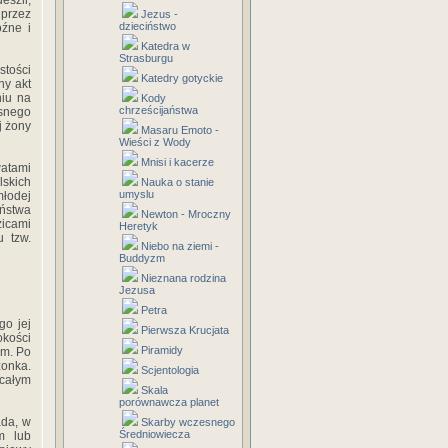
eszli,
przez
Jezus -
dzieciństwo
oźne i
Katedra w
Strasburgu
stości
Katedry gotyckie
ny akt
niu na
Kody
chrześcijaństwa
snego
j żony
Masaru Emoto -
Wieści z Wody
Mnisi i kacerze
watami
lskich
Nauka o stanie
umyslu
młodej
ń­stwa
Newton - Mroczny
zicami
Heretyk
u tzw.
Niebo na ziemi -
Buddyzm
Nieznana rodzina
Jezusa
Petra
go jej
Pierwsza Krucjata
okości
Piramidy
em. Po
żonka.
Scjentologia
 całym
Skala
porównawcza planet
ada, w
Skarby wczesnego
Średniowiecza
m lub