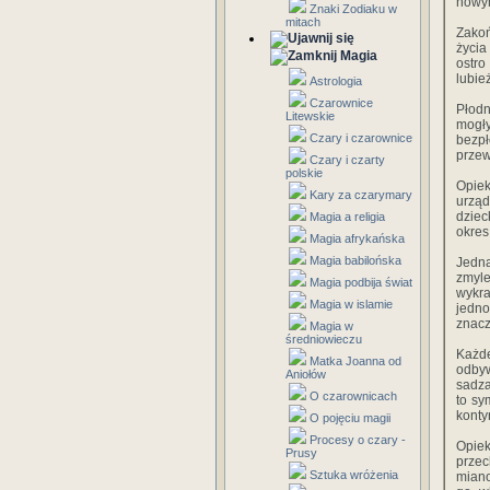
nowym
Znaki Zodiaku w
mitach
Zakoń
życia
Magia
ostro
lubież
Astrologia
Czarownice
Płodn
Litewskie
mogły
Czary i czarownice
bezp
przew
Czary i czarty
polskie
Opiek
Kary za czarymary
urząd
dziec
Magia a religia
okres
Magia afrykańska
Magia babilońska
Jedna
zmyl
Magia podbija świat
wykra
Magia w islamie
jedn
znacz
Magia w
średniowieczu
Każde
Matka Joanna od
od­by
Aniołów
sadza
O czarownicach
to sy
konty
O pojęciu magii
Procesy o czary -
Opiek
Prusy
przec
Sztuka wróżenia
miano