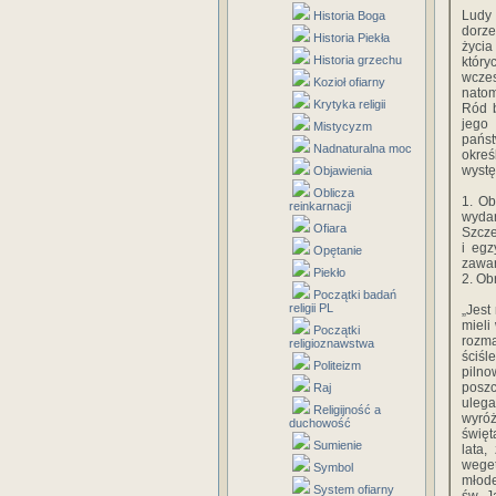
Ludy 
Historia Boga
dorze
Historia Piekła
życia
Historia grzechu
któr
wcze
Kozioł ofiarny
natom
Krytyka religii
Ród b
jego 
Mistycyzm
państ
Nadnaturalna moc
okreś
wystę
Objawienia
Oblicza
1. Ob
reinkarnacji
wydar
Ofiara
Szcze
i egz
Opętanie
zawar
Piekło
2. Ob
Początki badań
religii PL
„Jest
mieli
Początki
rozma
religioznawstwa
ściśl
Politeizm
piln
poszc
Raj
ulega
Religijność a
wyróż
duchowość
święt
Sumienie
lata,
weget
Symbol
młode
System ofiarny