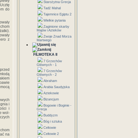
pie­wy
Starożytna Grecja
Ucztę
Tadź Mahal
em do
Tajemnice Egiptu 2
Wielkie pytania
powały
duchom
Zaginione skarby
Majów i Azteków
atki).
howały
Zwoje Znad Morza
iero z
Martwego
FILMOTEKA II
7 Grzechów
Głównych - 1
 przed
7 Grzechów
 młodą
Głównych - 2
zakiem
Abraham
obawie
pomocą
Arabia Saudyjska
Aztekowie
Bizancjum
towych
gnia i
Bogowie i Boginie -
ości i
Grecja
e wol­
Buddyzm
czych
Bóg i sztuka
Celtowie
duchom
Celtowie 2
nać na