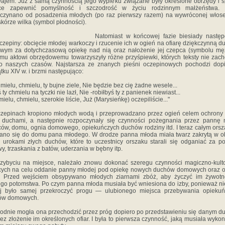
ajem. Już z samą czynnością je­go wypieku związane były określone obrzędy i ś
ce zapewnić pomyślność i szczodrość w ży­ciu rodzinnym małżeństwa. 
oczynano od posadzenia młodych (po raz pierwszy razem) na wywróconej włos
skórze wilka (symbol płod­ności).
Natomiast w końcowej fazie biesiady nastę­
oczepiny: obcięcie młodej warkoczy i rzucenie ich w ogień na ofiarę dziękczynną 
ym za dotychczasową opiekę nad nią oraz na­łożenie jej czepca (symbolu męż
u akto­wi obrzędowemu towarzyszyły różne przyśpiewki, których teksty nie zac
o naszych czasów. Najstarsza ze znanych pieśni oczepinowych pochodzi dop
tku XIV w. i brzmi następująco:
hmielu, chmielu, ty bujne ziele, Nie będzie bez cię żadne wesele...
ty chmielu na tyczki nie lazł, Nie -robiłbyś ty z panienek niewiast...
mielu, chmielu, szerokie liście, Już (Marysieńkę) oczepiliście..."
zepinach kropiono młodych wodą i przepro­wadzano przez ogień celem ochrony
 duchami, a następnie rozpoczynały się czynności pożeg­nania przez pannę
ców, domu, ognia domowego, opiekuńczych duchów rodziny itd. I teraz całym ors
no się do domu pana młode­go. W drodze panna młoda miała twarz zakrytą w 
 urokami złych duchów, które to ucze­stnicy orszaku starali się odganiać za 
wy, trzaskania z batów, uderzania w bębny itp.
zybyciu na miejsce, należało znowu dokonać sze­regu czynności magiczno-kul
ych na ce­lu oddanie panny młodej pod opiekę nowych duchów domowych oraz o
 Przed wejściem obsy­pywano młodych ziarnami zbóż, aby życzyć im ży­wotn
ego potomstwa. Po czym panna mło­da musiała być wniesiona do izby, ponieważ ni
ej było samej przekroczyć progu — ulubionego miejsca przebywania opiekuń
ów domowych.
dnie mogła ona przechodzić przez próg dopiero po przedstawieniu się danym 
zez złożenie im określonych ofiar. I była to pierw­sza czynność, jaką musiała wyko