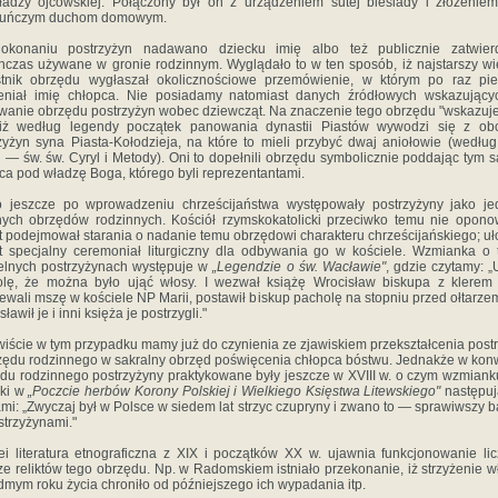
adzy ojcowskiej. Połączo­ny był on z urządzeniem sutej biesiady i złożeniem
kuńczym duchom domowym.
okonaniu postrzyżyn nadawano dziecku imię albo też publicz­nie zatwier
hczas używane w gronie rodzinnym. Wyglądało to w ten sposób, iż najstarszy w
tnik obrzędu wygłaszał okolicznościo­we przemówienie, w którym po raz pi
e­niał imię chłopca. Nie posiadamy natomiast danych źródłowych wskazujący
wanie obrzędu po­strzyżyn wobec dziewcząt. Na znaczenie tego obrzę­du "wskazuje
, iż według legendy początek panowania dynastii Piastów wywodzi się z ob
zyżyn syna Piasta-Kołodzieja, na które to mie­li przybyć dwaj aniołowie (według
i — św. św. Cyryl i Metody). Oni to dopełnili obrzędu symbolicznie poddając tym
ca pod wła­dzę Boga, którego byli reprezentantami.
 jesz­cze po wprowadzeniu chrześcijaństwa występowały postrzyżyny jako j
ych obrzędów rodzin­nych. Kościół rzymskokatolicki przeciwko temu nie opono
 podejmował starania o nadanie temu obrzędowi charakteru chrześcijańskiego; uł
 specjalny ceremoniał liturgiczny dla odbywania go w kościele. Wzmianka o 
elnych postrzyżynach występuje w
„Legendzie o św. Wacła­wie"
, gdzie czytamy: „
lę, że można było ująć włosy. I wezwał książę Wrocisław biskupa z kle­rem
ewali mszę w kościele NP Marii, postawił biskup pacholę na stopniu przed ołtarzem
ławił je i inni księża je postrzygli."
i­ście w tym przypadku mamy już do czynienia ze zja­wiskiem przekształcenia post
zędu ro­dzinnego w sakralny obrzęd poświęcenia chłopca bó­stwu. Jednakże w kon
du rodzinnego po­strzyżyny praktykowane były jeszcze w XVIII w. o czym wzmiank
cki w
„Poczcie herbów Korony Polskiej i Wielkiego Księstwa Litewskiego"
następuj
mi: „Zwyczaj był w Polsce w siedem lat strzyc czupryny i zwano to — sprawiwszy b
trzyżynami."
ei literatura etno­graficzna z XIX i początków XX w. ujawnia funk­cjonowanie li
ze reliktów tego obrzędu. Np. w Radomskiem istniało przekonanie, iż strzyże­nie 
dmym roku życia chroniło od póź­niejszego ich wypadania itp.