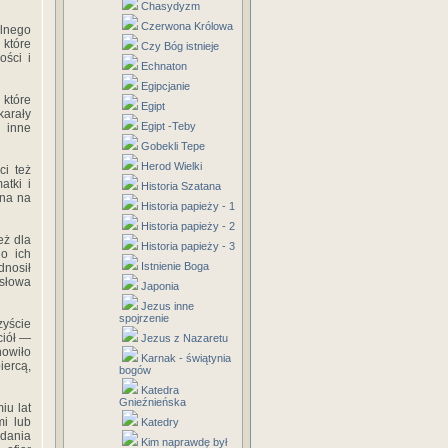
Chasydyzm
Czerwona Królowa
l­nego
 które
Czy Bóg istnieje
ości i
Echnaton
Egipcjanie
 które
Egipt
karały
Egipt -Teby
 inne
Gobekli Tepe
Herod Wielki
ci też
atki i
Historia Szatana
ana na
Historia papieży - 1
Historia papieży - 2
eż dla
Historia papieży - 3
o ich
Istnienie Boga
dnosił
słowa
Japonia
Jezus inne
spojrzenie
zyście
ciół —
Jezus z Nazaretu
nowiło
Karnak - świątynia
iercą,
bogów
Katedra
Gnieźnieńska
iu lat
mi lub
Katedry
ddania
Kim naprawdę był