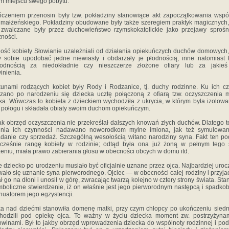
 miej­scu swego pobytu.
czeniem przenosin były tzw. pokładziny stanowiące akt zapoczątkowania wspó
 małżeńskiego. Pokładziny obudowane były także szeregiem praktyk magicznych,
 zwalczane były przez duchowieństwo rzym­skokatolickie jako przejawy sprośn
­ności.
ość kobiety Słowianie uzależniali od działania opiekuńczych duchów domowych,
 sobie upodobać jedne niewiasty i obdarzały je płod­nością, inne natomiast 
łodnością za nie­dokładnie czy nieszczerze złożone ofiary lub za jakieś
inienia.
unami rodzących kobiet by­ły Rody i Rodzanice, tj. duchy rodzinne. Ku ich cz
zano po narodzeniu się dziecka ucztę połą­czoną z ofiarą tzw. oczyszczenia m
ka. Wówczas to kobieta z dzieckiem wychodziła z ukry­cia, w którym była izolow
 połogu i skła­dała obiaty swoim duchom opiekuńczym.
k obrzęd oczyszczenia nie przekreślał dalszych knowań złych duchów. Dlatego t
enia ich czynno­ści nadawano noworodkom mylne imiona, jak też sy­mulowan
danie czy sprzedaż. Szczególną wesołością witano narodziny syna. Fakt ten po
ocześnie rangę kobiety w rodzinie; odtąd była ona już żoną w pełnym tego 
eniu, miała prawo zabierania głosu w obecności obcych w do­mu itd.
 dziecko po urodzeniu musiało być ofi­cjalnie uznane przez ojca. Najbardziej uroc
wało się uznanie syna pierworodnego. Ojciec — w obecności całej rodziny i przyja
ł go na dłoni i unosił w górę, zwracając twarzą kolejno w cztery strony świata. Sta
mboliczne stwierdzenie, iż on właśnie jest jego pierworodnym następcą i spadkob
nuatorem jego egzy­stencji.
a nad dziećmi stanowiła domenę matki, przy czym chłopcy po ukończeniu siedm
hodzi­li pod opiekę ojca. To ważny w życiu dziecka mo­ment zw. postrzyżyna
winami. Był to jakby obrzęd wprowadzenia dziecka do wspólnoty rodzinnej i po