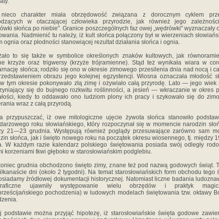
aty.
 nieco charakter miała obrzędowość związana z dorocznym cyklem prz
odzących w ota­czającej człowieka przyrodzie, jak również jego za­leżnośc
ówki słońca po niebie". Granice poszczególnych faz owej „wędrówki" wyznaczały 
owania. Nadmienić tu należy, iż kult słońca połączony był w wierzeniach słowiańs
m ognia oraz płodności stanowiącej rezultat działania słońca i ognia.
ało to się także w symbolice określonych znaków kultowych, jak rów­norami
e krzyże oraz trigwersy (krzyże trójramienne). Stąd też wynikała wiara w co
arnację słońca; rodziło się ono w okresie zimo­wego przesilenia dnia nad nocą i ca
rzed­stawieniem obrazu jego kolejnej egzystencji. Wiosna oznaczała młodość s
 w tym okresie poko­nywało złą zimę i ożywiało całą przyrodę. Lato — je­go wiek
zyniający się do bujnego roz­kwitu roślinności, a jesień — wkraczanie w okres 
ałości, kiedy to oddawało ono ludziom plony ich pracy i szykowało się do zi
­rania wraz z całą przyrodą.
 przypuszczać, iż owe mitologiczne ujęcie żywota słońca stanowiło pod­sta
darzowego roku słowiańskiego, który rozpoczynał się w momencie narodzin słońc
dzy 21—23 grudnia. Występują również poglądy przesuwające zarówno sam m
zin słońca, jak i święto nowego roku na początek okresu wiosen­nego, tj. między
. W każdym ra­zie kalendarz polskiego świętowania posiada swój od­legły rod
i korzeniami tkwi głęboko w starosłowiańskim podglebiu.
oniec grudnia obchodzono święto zimy, znane też pod nazwą godowych świąt. 
ilkana­ście dni (około 2 tygodni). Na temat starosłowiań­skich form obchodu tego 
osiadamy źró­dłowej dokumentacji historycznej. Natomiast liczne badania ludozna
graficzne ujawniły wy­stępowanie wielu obrzędów i praktyk magic
hrześcijańskiego pochodzenia) w ludowych mo­delach świętowania tzw. oktawy 
zenia.
j podstawie można przyjąć hipotezę, iż starosło­wiańskie święta godowe zawie