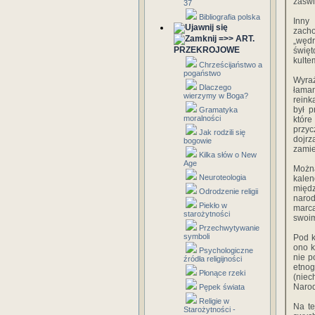
zaświ
37
Bibliografia polska
Inny
zach
=>> ART.
„wędr
PRZEKROJOWE
święt
kulte
Chrześcijaństwo a
pogaństwo
Wyraż
Dlaczego
łaman
wierzymy w Boga?
reink
był p
Gramatyka
moralności
które
przyc
Jak rodzili się
dojrz
bogowie
zamie
Kilka słów o New
Age
Można
Neuroteologia
kalen
mię­
Odrodzenie religii
narod
Piekło w
marca
starożytności
swoim
Przechwytywanie
symboli
Pod k
ono k
Psychologiczne
nie p
źródła religijności
etno
Płonące rzeki
(niec
Narod
Pępek świata
Religie w
Na te
Starożytności -