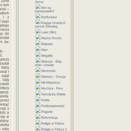
a 1058
Jezus
 o tym
Kim są
ieża –
Samarytanie?
stkich
X i z
Konfucjusz
ć jego
Księga Umarłych
iętego
versus Dekalog
esarza
Luter (film)
jąc do
został
Machu Picchu
am św.
Majowie
Mari
to
ż,
Megality
apieży
Meksyk - Bóg,
zastał
złoto i chwała
który
Mennonici
acji i
 zajął
Meteory - Grecja
. Gdy
Mit Mojżesza
rwali
nifacy
Mochica - Peru
tępcę.
Narodziny Diabła
areta.
 przez
Nubia
iesiąc
Podświadomość
nęli z
Poganie
ili, a
 się w
Reformacja
lipsy.
Religie w Polsce
dnika
6 roku
Religie w Polsce 2