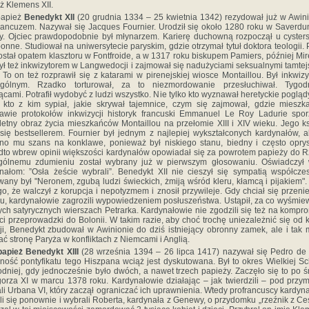
ż Klemens XII.
papież
Benedykt XII
(20 grudnia 1334 – 25 kwietnia 1342) rezydował już w Awini
rancuzem. Nazywał się Jacques Fournier. Urodził się około 1280 roku w Saverdu
y. Ojciec prawdopodobnie był młynarzem. Karierę duchowną rozpoczął u cyste
onne. Studiował na uniwersytecie paryskim, gdzie otrzymał tytuł doktora teologii.
ostał opatem klasztoru w Fontfroide,
a w 1317 roku biskupem Pamiers, później Mir
ył też inkwizytorem w Langwedocji i zajmował się nadużyciami seksualnymi tamte
. To on też rozprawił się z katarami w pirenejskiej wiosce Montaillou. Był inkwiz
ególnym. Rzadko torturował, za to niezmordowanie przesłuchiwał. Tygodn
ącami. Potrafił wydobyć z ludzi wszystko. Nie tylko kto wyznawał heretyckie poglądy
 kto z kim sypiał, jakie skrywał tajemnice, czym się zajmował, gdzie mieszk
awie protokołów inkwizycji historyk francuski Emmanuel Le Roy Ladurie spor
etny obraz życia mieszkańców Montaillou na przełomie XIII i XIV wieku. Jego k
 się bestsellerem. Fournier był jednym z najlepiej wykształconych kardynałów, a
o mu szans na konklawe, ponieważ był niskiego stanu, biedny i często oprys
to wbrew opinii większości kardynałów opowiadał się za powrotem papieży do 
gólnemu zdumieniu został wybrany już w pierwszym głosowaniu. Oświadczył 
nałom: ”Osła żeście wybrali”. Benedykt XII nie cieszył się sympatią współcze
any był "Neronem, zgubą ludzi świeckich, żmiją wśród kleru, kłamcą i pijakiem"
go, że walczył z korupcja i nepotyzmem i znosił przywileje. Gdy chciał się przeni
, kardynałowie zagrozili wypowiedzeniem posłuszeństwa. Ustąpił, za co wyśmie
ch satyrycznych wierszach Petrarka. Kardynałowie nie zgodzili się też na kompr
ci przeprowadzki do Bolonii. W takim razie, aby choć trochę uniezależnić się od 
ji, Benedykt zbudował w Awinionie do dziś istniejący obronny zamek, ale i tak 
ać stronę Paryża w konfliktach z Niemcami i Anglią.
papież Benedykt XIII
(28 września 1394 – 26 lipca 1417) nazywał się Pedro de
ność pontyfikatu tego Hiszpana wciąż jest dyskutowana. Był to okres Wielkiej S
dniej, gdy jednocześnie było dwóch, a nawet trzech papieży. Zaczęło się to po ś
orza XI w marcu 1378 roku. Kardynałowie działając – jak twierdzili – pod prz
li Urbana VI, który zaczął ograniczać ich uprawnienia. Wtedy profrancuscy kardyn
li się ponownie i wybrali Roberta, kardynała z Genewy, o przydomku „rzeźnik z Ce