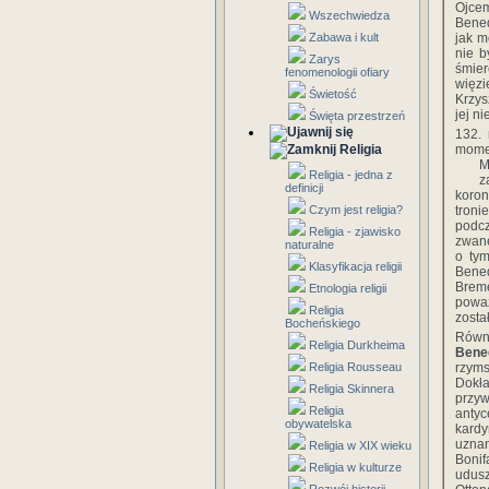
Ojce
Wszechwiedza
Bened
Zabawa i kult
jak m
nie b
Zarys
śmier
fenomenologii ofiary
więzi
Świetość
Krzys
jej n
Święta przestrzeń
132. 
Religia
mome
M
Religia - jedna z
z
definicji
koron
Czym jest religia?
troni
podcz
Religia - zjawisko
zwane
naturalne
o tym
Klasyfikacja religii
Bene
Brem
Etnologia religii
powa
Religia
zosta
Bocheńskiego
Równi
Religia Durkheima
Bene
Religia Rousseau
rzyms
Dokła
Religia Skinnera
przyw
Religia
antyc
obywatelska
kardy
uznan
Religia w XIX wieku
Bonif
Religia w kulturze
udusz