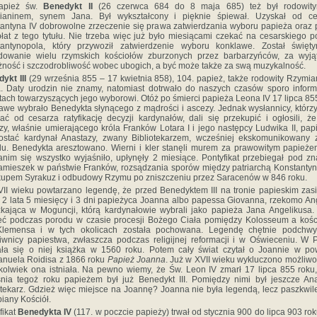
apież św.
Benedykt II
(26 czerwca 684 do 8 maja 685) też był rodowit
ianinem, synem Jana. Był wykształcony i pięknie śpiewał. Uzyskał od ce
antyna IV dobrowolne zrzeczenie się prawa zatwierdzania wyboru papieża oraz
łat z tego tytułu. Nie trzeba więc już było miesiącami czekać na cesarskiego p
tantynopola, który przywoził zatwierdzenie wyboru konklawe. Został święt
dowanie wielu rzymskich kościołów zburzonych przez barbarzyńców, za wyją
ność i szczodrobliwość wobec ubogich, a być może także za swą muzykalność.
ykt III
(29 września 855 – 17 kwietnia 858), 104. papież, także rodowity Rzymia
a. Daty urodzin nie znamy, natomiast dotrwało do naszych czasów sporo inform
tach towarzyszących jego wyborowi. Otóż po śmierci papieża Leona IV 17 lipca 85
awe wybrało Benedykta słynącego z mądrości i ascezy. Jednak wysłannicy, którzy
ać od cesarza ratyfikację decyzji kardynałów, dali się przekupić i ogłosili, ż
zy, właśnie umierającego króla Franków Lotara I i jego następcy Ludwika II, pa
stać kardynał Anastazy, zwany Bibliotekarzem, wcześniej ekskomunikowany 
u. Benedykta aresztowano. Wierni i kler stanęli murem za prawowitym papieże
anim się wszystko
wyjaśniło, upłynęły 2 miesiące. Pontyfikat przebiegał pod z
amieszek w państwie Franków, rozsądzania sporów między patriarchą Konstanty
kupem Syrakuz i odbudowy Rzymu po zniszczeniu przez Saracenów w 846 roku.
II wieku powtarzano legendę, że przed Benedyktem III na tronie papieskim zas
 2 lata 5 miesięcy i 3 dni papieżyca Joanna albo papessa Giovanna, rzekomo An
kająca w Moguncji, którą kardynałowie wybrali jako papieża Jana Angelikusa.
ć podczas porodu w czasie procesji Bożego Ciała pomiędzy Kolosseum a koś
Klemensa i w tych okolicach została pochowana. Legendę chętnie podchwyt
iwnicy papiestwa, zwłaszcza podczas religijnej reformacji i w Oświeceniu. W 
ła się o niej książka w 1560 roku. Potem cały świat czytał o Joannie w po
nuela Roidisa z 1866 roku
Papież Joanna
. Już w XVII wieku wykluczono możliwo
kolwiek ona istniała. Na pewno wiemy, że Św. Leon IV zmarł 17 lipca 855 roku
nia tegoż roku papieżem był już Benedykt III. Pomiędzy nimi był jeszcze An
otekarz. Gdzież więc miejsce na Joannę? Joanna nie była legendą, lecz paszkwi
biany Kościół.
fikat
Benedykta IV
(117. w poczcie papieży) trwał od stycznia 900 do lipca 903 rok