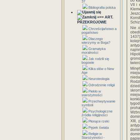
bo ka
37
VII i
Bibliografia polska
Kleme
Jeszc
=>> ART.
Konst
PRZEKROJOWE
Schiz
Nie o
Chrześcijaństwo a
obedi
pogaństwo
1437
Dlaczego
kolej
wierzymy w Boga?
antyp
Gramatyka
najmn
moralności
Hipol
grono
Jak rodzili się
bogowie
twier
Minęł
Kilka słów o New
Age
miejs
nieda
Neuroteologia
Rodzi
Odrodzenie religii
dzied
skro
Piekło w
miejs
starożytności
konkl
Przechwytywanie
tygo
symboli
proha
Psychologiczne
Wzbra
źródła religijności
domin
XIII,
Płonące rzeki
antyp
Pępek świata
domin
Religie w
domi
Starożytności -
papie