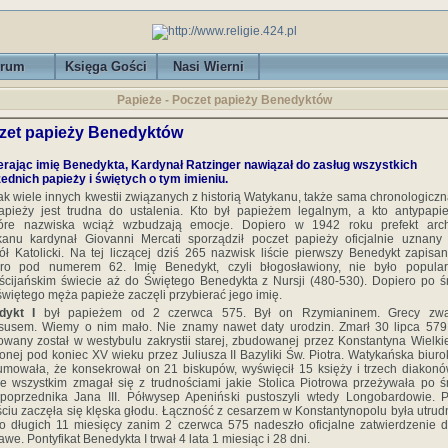
rum
Księga Gości
Nasi Wierni
Papieże - Poczet papieży Benedyktów
zet papieży Benedyktów
rając imię Benedykta, Kardynał Ratzinger nawiązał do zasług wszystkich
ednich papieży i świętych o tym imieniu.
ak wiele innych kwestii związanych z historią Watykanu, także sama chronologiczna
apieży jest trudna do ustalenia. Kto był papieżem legalnym, a kto antypap
tóre nazwiska wciąż wzbudzają emocje. Dopiero w 1942 roku prefekt arc
anu kardynał Giovanni Mercati sporządził poczet papieży oficjalnie uznany
ół Katolicki. Na tej liczącej dziś 265 nazwisk liście pierwszy Benedykt zapisan
ero pod numerem 62. Imię Benedykt, czyli błogosławiony, nie było popula
ścijańskim świecie aż do Świętego Benedykta z Nursji (480-530). Dopiero po ś
świętego męża papieże zaczęli przybierać jego imię.
dykt I
był papieżem od 2 czerwca 575. Był on Rzymianinem. Grecy zwa
usem. Wiemy o nim mało. Nie znamy nawet daty urodzin. Zmarł 30 lipca 579
wany został w westybulu zakrystii starej, zbudowanej przez Konstantyna Wielki
onej pod koniec XV wieku przez Juliusza II Bazyliki Św. Piotra. Watykańska biuro
mowała, że konsekrował on 21 biskupów, wyświęcił 15 księży i trzech diakonó
e wszystkim zmagał się z trudnościami jakie Stolica Piotrowa przeżywała po ś
poprzednika Jana III. Półwysep Apeniński pustoszyli wtedy Longobardowie. 
ściu zaczęła się klęska głodu. Łączność z cesarzem w Konstantynopolu była utrud
o długich 11 miesięcy zanim 2 czerwca 575 nadeszło oficjalne zatwierdzenie d
awe. Pontyfikat Benedykta I trwał 4 lata 1 miesiąc i 28 dni.