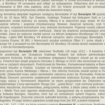
a II. Zamordowany w więzieniu papież Benedykt VI został pochowany w Bazyli
a, a Bonifacy VII uznawany jest odtąd za antypapieża. Oskarżany jest on jes
rdowanie w 984 roku papieża Jana XIV. Do historii przeszedł też ponieważ
szy wprowadził przymusowy celibat dla świeckich księży.
g formalnej statystyki legalnym następcą Benedykta VI był
Benedykt VII
(paźdz
74 do
10 lipca 983). Syn Dawida, hrabiego Toskanii był biskupem Sutri w L
apieżem został wybrany za sprawą Ottona II w obecności jego wojsk. W Koś
adzał reformy i popierał chrystianizację Słowian. Zwalczał symonię, czyli 
ściami, urzędami kościelnymi oraz dobrami duchowymi. Popierał rozwój zakon
ło się z rozprzestrzenianiem cywilizacji. Starał się wspierać podupadające pro
ańskie. Zaraz po wyborze zwołał synod, na którym potępiono Bonifacego VII i w
kraju. Latem 980 Bonifacy VII dokonał zamachu stanu zmuszając Benedykta 
czenia Rzymu. W 981 z Niemczech przybył osobiście Otton II i znów obalił z
acego VII, a posadził na nim Benedykta VII. Bonifacy VII zdołał okraść watykański s
ł z nim do Konstantynopola.
 papieżem był
Benedykt VIII
, właściwie Teofilatto (18 maja 1012 – 9 kwietnia 
cki arystokrata, syn Grzegorza hrabiego Toskanii był dobrym administrato
matorem Kościoła. Krótko po konklawe antypapież Grzegorz zmusił go do ucie
. Powrócił tam dzięki poparciu Henryka II, którego w 1014 roku koronował na ce
 nim w zażyłych stosunkach. Podróżował do Niemiec. Konsekrował katedrę w Ba
iedził klasztor w Fuldzie. Uzyskał od Henryka potwierdzenie przywilejów na
żom przez Karola Wielkiego i Ottona I. Dla reformy Kościoła zwołał synod w P
rdii. Zatwierdził nowy zakon kamedułów założony przez św. Romualda. Podcza
fikatu Saraceni ponownie zaatakowali południowe wybrzeża Europy, ale pokon
erając sojusz z Normanami. Wspólnie ze swym przyjacielem św. Odylonem o
yktyńskiego Cluny wprowadził
Treuga Dei
- „pokój Boży”, czyli ochronę podczas
ołów, klasztorów, duchowieństwa, pielgrzymów, kobiet, a także zakaz walki w nied
a i Wielki Post pod rygorem ekskomuniki. Zaangażował się w popieranie kośc
ry biskupa Bourges, Gauzlina, choć był on nieślubnym synem Hugona, założ
tii Kapetyngów. Znacznie umocnił autorytet kościoła, a jedyną przypisywana m
skąpstwo. Po jego śmierci papieżem został jego brat Jan XIX, a potem bratanek.
je 145., 147. i 150. na liście papieży zajmuje
Benedykt IX
, a właściwie
Teofilatto