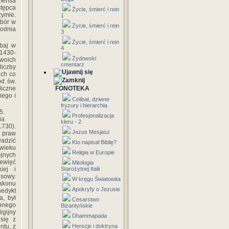
emensa
stępca
Życie, śmierć i rein
zymie.
1
obór w
Życie, śmierć i rein
hodnia
3
Życie, śmierć i rein
Obaj w
4
(1430-
Żydowski
woich
cmentarz
liczby
ich co
od św.
liczne
FONOTEKA
iego i
Celibat, dziwne
fryzury i hierarchia
5.
Profesjonalizacja
ia
kleru - 2
1730).
Jezus Mesjasz
z praw
wadzić
Kto napisał Biblię?
wieku
Religia w Europie
ejnych
iewięć
Mitologia
iej i
Starożytnej Italii
isowy.
W kręgu Światowita
zakonu
Apokryfy o Jezusie
nedykt
a, był
Cesarstwo
innego
Bizantyńskie
igijny
Dhammapada
się z
ntu, z
Herezje i doktryna