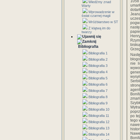
1058 
Wiedźmy znad
umarł
Warty
dotar
Wprowadzenie w
Jeana
świat czarnej magii
ucze
Wróżbiarstwo w ST
pogwa
nastę
Z klątwą im do
papie
twarzy
Henry
Rzymu
bisku
Bibliografia
Grzeg
Bibliografia 1
Nast
błog
Bibliografia 2
nie l
Bibliografia 3
wywod
Bibliografia 4
gene
wysył
Bibliografia 5
Serbi
Bibliografia 6
stro
agen
Bibliografia 7
Bonif
Bibliografia 8
zmarł
Szybk
Bibliografia 9
Wytra
Bibliografia 10
poprz
Bibliografia 11
po te
tego 
Bibliografia 12
nawet
Bibliografia 13
histo
Nawe
Bibliografia 14
Bonif