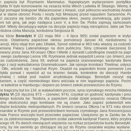
m papieża był Rzymianin Mammalus. Największym wydarzeniem pontyfika
ykta IV było koronowanie na cesarza króla Włoch Ludwika III Ślepego. Wiemy, t
ógł pomagał biskupowi Malacenusowi z Amasii, czyli północno-wschodniej Anatoli
ył w stanie obronić Pontu i reszty Azji Mniejszej przed najazdem Saracenów. P
ci zaczyna się bardzo zły dla papiestwa okres, zwany pornokracją, gdy papi
eni lub giną, jak jego następca Leon V, a tron Św. Piotra zajmują samozwań
ztof. Wtedy decydujący wpływ na decyzje papieży mają nierządnice, takie jak Teo
ieślubna córka Marozja, konkubina Sergiusza III.
na liście
Benedykt V
(22 maja 964 – 4 lipca 965) został papieżem w kryty
ncie. Ostatniemu papieżowi okresu pornokracji Janowi XII, nieślubnemu s
arozji, który objął tron
jako 18latek, Synod odebrał w 963 roku władzę za cudzołó
amianę Pałacu Laterańskiego na dom publiczny. Silny człowiek ówczesnej E
owany przez Jana XII cesarz Otton I Wielki z dynastii Ludolfingów osadził na pap
e swego zaufanego Leona VIII. Rzymianie jednak wypędzili Leona i po śmierci, p
as cudzołożenia, Jana XII, wybrali na papieża szanowanego kardynała Bene
go z racji wykształcenia Grammaticusem. Jak opisuje kronikarz Thietmar, usłys
 Otto, wściekł się i najechał Rzym. Osadził na papieskim tronie ponownie Le
dykta porwał i wywiózł aż na kraniec świata, konkretnie do diecezji Hambu
eńskiej i oddał pod nadzór arcybiskupa Adaldaga. Benedykt cieszył si
żaniem, a część niemieckiego kleru widziała w nim legalnego papieża. Poch
ł w katedrze w Hamburgu i dopiero po śmierci zwłoki przewieziono do Rzymu.
e tragiczny był los 134. w watykańskim poczcie, syna rzymskiego mnicha Hildebr
dykta VI
(19 stycznia 973 – czerwiec 974). Uzyskał on godność kardynała i prez
kiego kościoła św. Teodora, a papieżem został dzięki poparciu cesarza Ottona
dne okoliczności jego konklawe nie są znane. Jako papież potwierdził wie
ilejów kościołów metropolitalnych. Po śmierci cesarza Ottona I w 973 roku stron
esarskie w Rzymie pod przewodnictwem konsula rzymskiego Jana Krescencjusz
nała Franco wszczęło bunt przeciwko papieżowi. Uwięziono go w Zamku św. An
o za zdetronizowanego. Papieżem został zakonnik kardynał Franco, który przybra
acego VII. Po dwóch miesiącach więzienia na rozkaz przywódców buntu Benedykt 
ony, by nie uwolniły go zbliżające się już do Rzymu cesarskie wojska wysłane