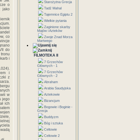
ce Św.
Starożytna Grecja
zcze o
Tadź Mahal
 jako
Tajemnice Egiptu 2
iernik
Wielkie pytania
acjum.
Zaginione skarby
ciele
Majów i Azteków
handel
ów, co
Zwoje Znad Morza
wincje
Martwego
ygnano
VII do
 tronu
FILMOTEKA II
karb i
7 Grzechów
Głównych - 1
1024).
7 Grzechów
rem i
Głównych - 2
czki z
sarza.
Abraham
mbergu
Arabia Saudyjska
danych
awii w
Aztekowie
s jego
Bizancjum
ał ich
Bogowie i Boginie -
patem
Grecja
 wojen
ziele,
Buddyzm
ielnej
Bóg i sztuka
yciela
u wadą
Celtowie
Celtowie 2
 di