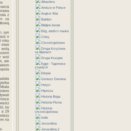
Alhambra
ym
sarza
Amisze w Polsce
 prawa
Angkor Wat
osła z
ym za
Babilon
tkową
Biblijne bestie
Bóg, ateiści i nauka
n, syn
acji o
Chiny
5 roku
Chrześcijaństwo
 mieli
e wolą
Droga Krzyżowa
na filipinach
pieżem
z woli
Druga Krucjata
m, ale
Egipt - Tajemnice
nakiem
zmarłych
nopola
Etiopia
iadała
Geniusz Darwina
gielka
Hetyci
 Miała
ciołem
Hipnoza
ywali
Historia Boga
Polsce
Historia Pisma
wieści
ść, by
Historia
, a 29
chrześcijaństwa
astazy
Indie
lem na
Jerozolima
u.
Jerozolima 2