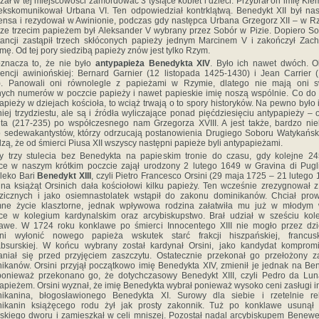
zał w tej miejscowości zamordować 3 tysiące kobiet i dzieci. Przybrał on imię Kl
 ekskomunikował Urbana VI. Ten odpowiedział kontrklątwą. Benedykt XII był na
nsa i rezydował w Awinionie, podczas gdy następca Urbana Grzegorz XII – w R
ze trzecim papieżem był Aleksander V wybrany przez Sobór w Pizie. Dopiero S
ancji zastąpił trzech skłóconych papieży jednym Marcinem V i zakończył Zac
mę. Od tej pory siedzibą papieży znów jest tylko Rzym.
znacza to, że nie było
antypapieża Benedykta XIV
. Było ich nawet dwóch. 
encji awiniońskiej: Bernard Garnier (12 listopada 1425-1430) i Jean Carrier 
). Panowali oni równolegle z papieżami w Rzymie, dlatego nie mają oni s
nych numerów w poczcie papieży i nawet papieskie imię noszą wspólnie. Co do 
apieży w dziejach kościoła, to wciąż trwają o to spory historyków. Na pewno było 
iej trzydziestu, ale są i źródła wyliczające ponad pięćdziesięciu antypapieży – 
ita (217-235) po współczesnego nam Grzegorza XVIII. A jest także, bardzo nie
 sedewakantystów, którzy odrzucają postanowienia Drugiego Soboru Watykańsk
dzą, że od śmierci Piusa XII wszyscy następni papieże byli antypapieżami.
y trzy stulecia bez Benedykta na papieskim tronie do czasu, gdy kolejne 24
ce w naszym krótkim poczcie zajął urodzony 2 lutego 1649 w Gravina di Pugl
leko Bari
Benedykt XIII
, czyli Pietro Francesco Orsini (29 maja 1725 – 21 lutego 
na książąt Orsinich dała kościołowi kilku papieży. Ten wcześnie zrezygnował 
zicznych i jako osiemnastolatek wstąpił do zakonu dominikanów. Chciał pro
mne życie klasztorne, jednak wpływowa rodzina załatwiła mu już w młodym 
ce w kolegium kardynalskim oraz arcybiskupstwo. Brał udział w sześciu kol
awe. W 1724 roku konklawe po śmierci Innocentego XIII nie mogło przez dz
dni wyłonić nowego papieża wskutek starć frakcji hiszpańskiej, francusk
bsurskiej. W końcu wybrany został kardynał Orsini, jako kandydat komprom
niał się przed przyjęciem zaszczytu. Ostatecznie przekonał go przełożony 
ikanów. Orsini przyjął początkowo imię Benedykta XIV, zmienił je jednak na Be
 ponieważ przekonano go, że dotychczasowy Benedykt XIII, czyli Pedro da Lun
apieżem. Orsini wyznał, że imię Benedykta wybrał ponieważ wysoko ceni zasługi 
ikanina, błogosławionego Benedykta XI. Surowy dla siebie i rzetelnie rel
nikanin książęcego rodu żył jak prosty zakonnik. Tuż po konklawe usunął 
skiego dworu i zamieszkał w celi mniszej. Pozostał nadal arcybiskupem Benewe