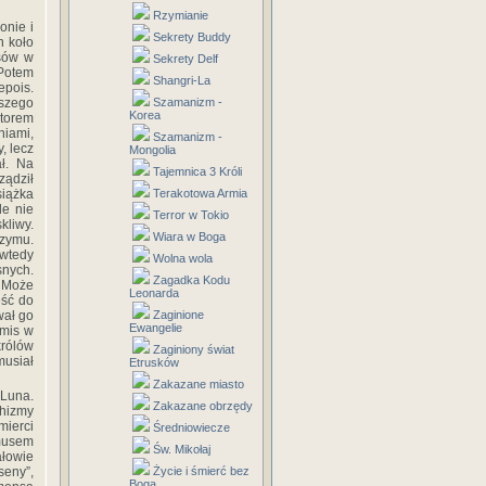
Rzymianie
onie i
Sekrety Buddy
n koło
rsów w
Sekrety Delf
 Potem
Shangri-La
epois.
jszego
Szamanizm -
Korea
ytorem
iami,
Szamanizm -
, lecz
Mongolia
ał. Na
Tajemnica 3 Króli
ządził
siążka
Terakotowa Armia
le nie
Terror w Tokio
kliwy.
Wiara w Boga
Rzymu.
wtedy
Wolna wola
snych.
Zagadka Kodu
. Może
Leonarda
eść do
wał go
Zaginione
Ewangelie
omis w
królów
Zaginiony świat
musiał
Etrusków
Zakazane miasto
 Luna.
Zakazane obrzędy
chizmy
mierci
Średniowiecze
ymusem
Św. Mikołaj
ałowie
seny”,
Życie i śmierć bez
Boga