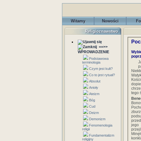
Witamy
Nowości
Fo
Religioznawstwo
Poc
==>>
WPROWADZENIE
Wybie
poprz
Podstawowa
J
terminologia
p
Czym jest kult?
Niek
Co to jest rytuał?
Watyk
Kości
Absolut
dopi
Anioły
chrze
tego 
Ateizm
Bene
Bóg
Bonos
Cud
Pocho
zburz
Deizm
podsu
Demonizm
przed
jego 
Fenomenologia
religii
przej
Minęł
Fundamentalizm
konkl
religijny