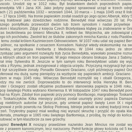
uscolo
.
Urodził się w 1012 roku. Był bratankiem dwóch poprzednich papie
enedykta VIII i Jana XIX. Jako jedyny papież sprawował urząd w trzech odr
ach ( 21 października 1032 – wrzesień 1044, 10 marca – 1 maja 1045 oraz 8 lis
– 17 lipca 1048). Na tronie papieskim został osadził go jego ojciec Alberyk, który S
ową traktował jako dziedzictwo rodzinne. Benedykt miał wówczas 20 lat. P
wszego pontyfikatu przewodził dwóm lub trzem synodom i nadał przywileje 
ołom i klasztorom. Zdjął z księcia Czech Brzetysława klątwę za zrabowanie w Gn
as bezkrólewia po śmierci Mieszka II, relikwii św. Wojciecha, ale zobowiązał
go ich pochówku. Zwolnił też ze ślubów zakonnych mnicha Karola z rodu Piastów,
i temu został królem Kazimierzem Odnowicielem. W 1037 roku udał się papież Be
 północ, na spotkanie z cesarzem Konradem. Nałożył wtedy ekskomunikę na s
ciwnika, arcybiskupa Heriberta z Mediolanu. W 1044 roku jedno ze stronn
zystując jako argument rozwiązły tryb życia Benedykta, wywołało poważne rozru
u których utracił on tron papieski. W jego miejsce obrano biskupa Jana z Sabiny,
rał imię Sylwestra III. Jeszcze w tym samym roku Benedyktowi udało się wy
stra z Rzymu, jednak zrezygnował z objęcia urzędu. Przyczyną rezygnacji był p
 iż był szczęśliwie żonaty. Ponadto Giovanni Graciano, czyli późniejszy papież Gr
oferował mu dużą sumę pieniędzy za wyzbycie się papieskich ambicji. Graciano 
eżem w maju 1045 roku. Wówczas Benedykt rozmyślił się i obalił Grzegorza,
ędzy mu nie zwrócił. Doprowadziło to do interwencji króla Henryka III. Ben
ster i Grzegorz zostali oficjalnie pozbawieni stanowiska papieża w 1046 roku
pcę świętego Piotra wybrano Klemensa II. W listopadzie 1047 roku Benedykt po
hał na Rzym. Zdobył tron papieski przy pomocy Bonifacego, margrabiego Toskanii
h Toskańczyków. Kilka miesięcy później został usunięty przez papieża Damaze
g niektórych autorów żył jeszcze, gdy umierał papież święty Leon IX i nig
gnował z prób powrotu na Stolicę Piotrową. Istnieje jednak w ustnej tradycji inna 
zeń. Trzykrotny papież miał według niej wyrazić skruchę i przyjść do opata kla
aferrata, zmarłego w 1065 roku świętego Bartłomieja, z prośbą, by mógł do końca
utować w tym klasztorze za swe grzechy.
papież
Benedykt X
noszący prawdziwe nazwisko Jean Mincius nie został wy
ie z prawem kanonicznym, lecz narzucony. Pełnił funkcję głowy kościoła od 5 kw