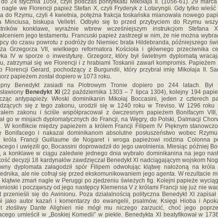
do 24 stycznia 1059, czyli podczas pontyfikatu Mikołaja II. (1056-61). 29 marc
 nagle we Florencji papież Stefan X, czyli Fryderyk z Lotaryngii. Gdy tylko wieść
ła do Rzymu, czyli 4 kwietnia, potężna frakcja toskańska mianowała nowego pap
 Minciusa, biskupa Velletri. Odbyło się to przed przybyciem do Rzymu wszy
stników konklawe, wyraźnie wbrew wcześniejszym instrukcjom Stefana 
łceniem jego testamentu. Francuski papież zastrzegł w nim, że nie można wybra
pcy do czasu powrotu z podróży do Niemiec brata Hildebranda, późniejszego św
ża Grzegorza VII, wielkiego reformatora Kościoła i głównego przeciwnika c
ka IV w sporze o inwestyturę. Grzegorz, który był świetnym dyplomatą wraca
, zatrzymał się we Florencji i z hrabiami Toskanii zawarł kompromis. Papieżem 
p Florencji Gerard, pochodzący z Burgundii, który przybrał imię Mikołaja II. S
orz papieżem został dopiero w 1073 roku.
ępny Benedykt zasiadł na Piotrowym Tronie dopiero po 244 latach. Był 
osławiony
Benedykt XI
(22 października 1303 – 7 lipca 1304), kolejny 194 papie
icząc antypapieży. Włoski dominikanin Mikołaj Boccasini, jeden z czterech p
zących się z tego zakonu, urodził się w 1240 roku w Treviso. W 1296 roku 
rałem zakonu i ściśle współpracował z ówczesnym papieżem Bonifacym VIII, 
ał go w misjach dyplomatycznych do Francji, na Węgry, do Polski, Dalmacji Chorw
i. W konflikcie między papieżem a królem Francji Filipem IV Pięknym stanowczo
nę Bonifacego i nakazał dominikanom absolutne posłuszeństwo wobec Rzymu
t króla Francji Guillaume de Nogaret i wroga papieżowi rodzina Colonna po
acego i uwięzili go, Bocassini doprowadził do jego uwolnienia. Miesiąc później Bo
, a konklawe w ciągu zaledwie jednego dnia wybrało dominikanina na jego nas
ość decyzji 18 kardynałów zawdzięczał Benedykt XI nadciągającym wojskom Nog
wny dyplomata załagodził spór Filipem odwołując klątwę nałożoną na króla
ednika, ale nie cofnął się przed ekskomunikowaniem jego agenta. W rezultacie m
j klątwie zmarł nagle w Peruggi po zjedzeniu świeżych fig. Kolejni papieże wyciąg
wnioski i począwszy od jego następcy Klemensa V z królami Francji się już nie wadz
 przenieśli się do Awinionu. Poza działalnością polityczna Benedykt XI zapisał
rii jako autor kazań i komentarzy do ewangelii, psalmów, Księgi Hioba i Apoka
t złośliwy Dante Alighieri nie mógł mu niczego zarzucić, choć jego poprze
acego umieścił w „Boskiej Komedii” w piekle. Benedykta XI beatyfikował w 173