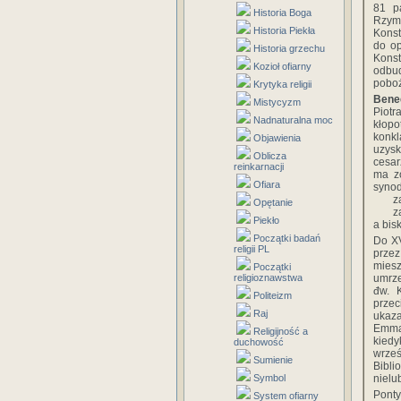
81 p
Historia Boga
Rzym
Historia Piekła
Konst
do op
Historia grzechu
Kons
Kozioł ofiarny
odbu
poboż
Krytyka religii
Bened
Mistycyzm
Piotr
Nadnaturalna moc
kłopo
konkl
Objawienia
uzysk
Oblicza
cesar
reinkarnacji
ma zo
Ofiara
synod
z
Opętanie
z
Piekło
a bis
Początki badań
Do XV
religii PL
przez
miesz
Początki
religioznawstwa
umrze
đw. 
Politeizm
przec
Raj
ukaza
Emma
Religijność a
kiedy
duchowość
wrześ
Sumienie
Bibli
Symbol
nielu
Ponty
System ofiarny