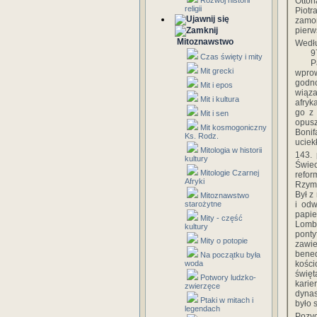
Rozwój historii
Otton
religii
Piotr
zamo
pierw
Mitoznawstwo
Wedłu
9
Czas święty i mity
P
Mit grecki
wprow
godno
Mit i epos
wiąza
Mit i kultura
afryk
go z 
Mit i sen
opusz
Mit kosmogoniczny
Bonif
Ks. Rodz.
uciek
Mitologia w historii
143.
kultury
Świe
Mitologie Czarnej
refor
Afryki
Rzymu
Był z
Mitoznawstwo
starożytne
i odw
papie
Mity - część
Lomba
kultury
ponty
Mity o potopie
zawi
bened
Na początku była
woda
kości
święt
Potwory ludzko-
karie
zwierzęce
dynas
Ptaki w mitach i
było 
legendach
Pozyc