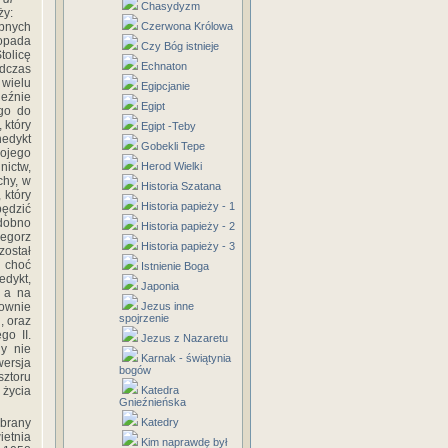
Chasydyzm
ży:
ębnych
Czerwona Królowa
topada
Czy Bóg istnieje
tolicę
Echnaton
odczas
wielu
Egipcjanie
ieźnie
Egipt
 go do
 który
Egipt -Teby
nedykt
Gobekli Tepe
wojego
ictw,
Herod Wielki
chy, w
Historia Szatana
 który
Historia papieży - 1
pędzić
odobno
Historia papieży - 2
zegorz
Historia papieży - 3
został
 choć
Istnienie Boga
edykt,
Japonia
, a na
nownie
Jezus inne
spojrzenie
, oraz
go II.
Jezus z Nazaretu
dy nie
Karnak - świątynia
wersja
bogów
sztoru
 życia
Katedra
Gnieźnieńska
brany
Katedry
ietnia
Kim naprawdę był