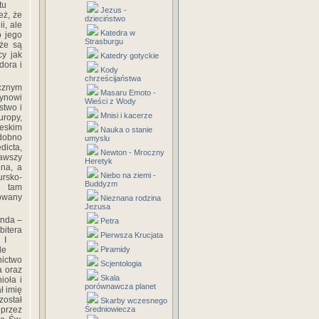
tu
Jezus -
eż, że
dzieciństwo
i, ale
Katedra w
o jego
Strasburgu
eże są
cy jak
Katedry gotyckie
dora i
Kody
chrześcijaństwa
cznym
Masaru Emoto -
ynowi
Wieści z Wody
stwo i
Mnisi i kacerze
uropy,
ieskim
Nauka o stanie
odobno
umyslu
dicta,
Newton - Mroczny
zawszy
Heretyk
ona, a
Niebo na ziemi -
rsko-
Buddyzm
ę tam
owany
Nieznana rodzina
Jezusa
anda –
Petra
bitera
Pierwsza Krucjata
 I
le
Piramidy
nictwo
Scjentologia
a oraz
Skala
ioła i
porównawcza planet
ł imię
został
Skarby wczesnego
 przez
Średniowiecza