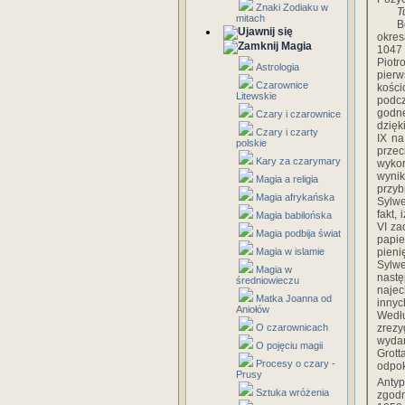
Znaki Zodiaku w
T
mitach
B
okres
Magia
1047 
Piotr
Astrologia
pier
Czarownice
kości
Litewskie
podcz
godne
Czary i czarownice
dzięk
Czary i czarty
IX na
polskie
prze
Kary za czarymary
wykor
wynik
Magia a religia
przyb
Magia afrykańska
Sylwe
fakt,
Magia babilońska
VI za
Magia podbija świat
papi
Magia w islamie
pieni
Sylwe
Magia w
nastę
średniowieczu
najec
Matka Joanna od
innyc
Aniołów
Wedłu
O czarownicach
zrezy
wydar
O pojęciu magii
Grott
Procesy o czary -
odpok
Prusy
Anty
Sztuka wróżenia
zgodn