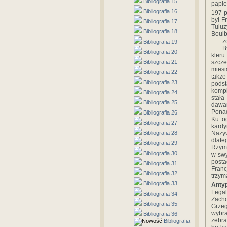
Bibliografia 15
papie
Bibliografia 16
197 
był F
Bibliografia 17
Tuluz
Bibliografia 18
Boulb
z
Bibliografia 19
B
Bibliografia 20
kleru
Bibliografia 21
szcz
miesi
Bibliografia 22
także
Bibliografia 23
podst
kompl
Bibliografia 24
stała
Bibliografia 25
dawan
Ponad
Bibliografia 26
Ku o
Bibliografia 27
kardy
Bibliografia 28
Nazyw
dlate
Bibliografia 29
Rzymu
Bibliografia 30
w swy
posta
Bibliografia 31
Franc
Bibliografia 32
trzym
Bibliografia 33
Anty
Legal
Bibliografia 34
Zacho
Bibliografia 35
Grzeg
wybra
Bibliografia 36
zebra
Bibliografia