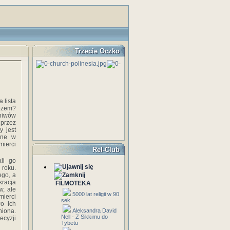
Trzecie Oczko
 lista
ieżem?
hiwów
 przez
y jest
rne w
mierci
Rel-Club
li go
 roku.
ego, a
kracja
FILMOTEKA
w, ale
5000 lat religii w 90
mierci
sek.
Po ich
niona.
Aleksandra David
Nell - Z Sikkimu do
ecyzji
Tybetu