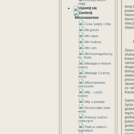
Rozwój historii
religii
Inną 
prawd
Hero
Mitoznawstwo
doroc
miecz
Czas święty i mity
Alano
Mit grecki
Mit i epos
Mit i kultura
Mit i sen
Zwyc
Mit kosmogoniczny
chara
Ks. Rodz.
krepo
zano
Mitologia w historii
drugi
kultury
dolną
Mitologie Czarnej
wieku
Afryki
proce
Mitoznawstwo
stoso
starożytne
co wi
Kazac
Mity - część
kultury
Sarma
Mity o potopie
życi
Na początku była
grobó
woda
mężcz
groba
Potwory ludzko-
zwierzęce
położ
grob
Ptaki w mitach i
rozma
legendach