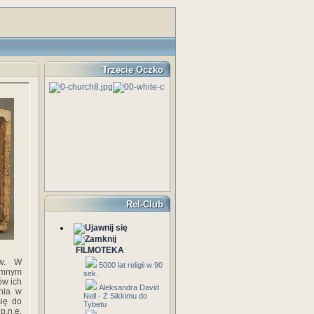
Trzecie Oczko
Rel-Club
FILMOTEKA
ów. W
5000 lat religii w 90
omnym
sek.
ów ich
Aleksandra David
nia w
Nell - Z Sikkimu do
się do
Tybetu
p.n.e.