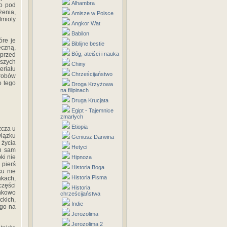
Alhambra
no pod
żenia,
Amisze w Polsce
mioty
Angkor Wat
Babilon
óre je
Biblijne bestie
czną,
Bóg, ateiści i nauka
 przed
jszych
Chiny
riału
Chrześcijaństwo
grobów
o tego
Droga Krzyżowa
na filipinach
Druga Krucjata
Egipt - Tajemnice
zmarłych
Etiopia
zcza u
wiązku
Geniusz Darwina
 życia
Hetyci
en sam
ki nie
Hipnoza
 pierś
Historia Boga
ku nie
Historia Pisma
nkach,
zęści
Historia
nkowo
chrześcijaństwa
kich,
Indie
ego na
Jerozolima
Jerozolima 2