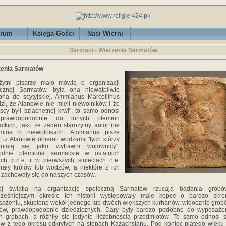
rum
Księga Gości
Nasi Wierni
Sarmaci - Wierzenia Sarmatów
zenia Sarmatów
ożytni pisarze mało mówią o organizacji
ecznej Sarmatów. była ona niewątpliwie
na do scytyjskiej. Ammianus Marcellinus
dzi, że Alanowie nie mieli niewolników i że
scy byli szlachetnej krwi"; to samo odnosi
prawdopodobnie do innych plemion
ckich, jako że żaden starożytny autor nie
mina o niewolnikach. Ammianus pisze
, iż Alanowie obierali wodzami "tych którzy
żniają się jako wytrawni wojownicy".
odnie plemiona sarmackie w ostatnich
ch p.n.e. i w pierwszych stuleciach n.e.
rały królów lub wodzów, a niektóre z ich
 zachowały się do naszych czasów.
ej światła na organizację społeczną Sarmatów rzucają badania grob
cześniejszym okresie ich historii występowały małe kopce o bardzo skr
ażeniu, skupione wokół jednego lub dwóch większych kurhanów, widocznie grob
ów, prawdopodobnie dziedzicznych. Dary były bardzo podobne do wyposaże
h grobach, a różniły się jedynie liczebnością przedmiotów. To samo odnosi 
w z tego okresu odkrytych na stepach Kazachstanu. Pod koniec piątego wieku 