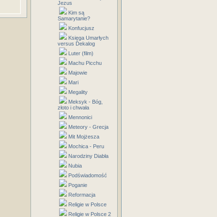
Jezus
Kim są
Samarytanie?
Konfucjusz
Księga Umarłych
versus Dekalog
Luter (film)
Machu Picchu
Majowie
Mari
Megality
Meksyk - Bóg,
złoto i chwała
Mennonici
Meteory - Grecja
Mit Mojżesza
Mochica - Peru
Narodziny Diabła
Nubia
Podświadomość
Poganie
Reformacja
Religie w Polsce
Religie w Polsce 2