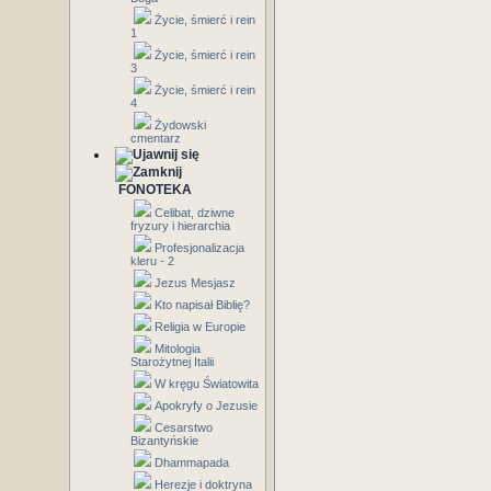
Życie, śmierć i rein
1
Życie, śmierć i rein
3
Życie, śmierć i rein
4
Żydowski
cmentarz
FONOTEKA
Celibat, dziwne
fryzury i hierarchia
Profesjonalizacja
kleru - 2
Jezus Mesjasz
Kto napisał Biblię?
Religia w Europie
Mitologia
Starożytnej Italii
W kręgu Światowita
Apokryfy o Jezusie
Cesarstwo
Bizantyńskie
Dhammapada
Herezje i doktryna