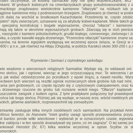
rates utrzymywał, że kobiety sarmackie były nie tylko wojowniczkami, lecz
nkami. W grobach kobiecych na cmentarzyskach grupy południowouralskiej z 
omackiego znajdowano wielokrotnie kamienne "ołtarzyki" na nóżkach lub pł
ąglone kamienne misy z podniesionym brzegiem. Znajdowano je również w pod
ach dalej na wschód w środkowym Kazachstanie. Przedmioty te, często zdobi
yjskim" stylu zwierzęcym, uznawane są za atrybuty kobiet-kapłanek. Wiele takich 
 specjalną konstrukcję i bogate wyposażenie, chociaż "ołtarze" i kamienn
iają się także w skromnie wyposażonych grobach. Zdarzają się w nich pierści
, naszyjniki z kamieni półszlachetnych, grudki białego, czerwonego, zielonego i ż
ika, a często kawałki węgla drzewnego. "Przenośne ołtarzyki" kamienne znane sa
kanów, na terenie egejskim występują we wczesnej epoce żelaza, w Grecji w 
800 r. p.n.e., jak również na Ałtaju (Ongudaj, w pobliżu Karako) około 300-200 r. p.
Rzymianie i Sarmaci z rzymskiego sarkofagu
ele wiadomo o wierzeniach religijnych Sarmatów. Wydaje się, że oddawali oni
no słońcu, jak i ogniowi, wierząc w jego oczyszczającą moc. Te wierzenia i pr
ły jak widać odziedziczone po przodkach z epoki brązu, a nawet neolitu. Wy
ectwem tych wierzeń są resztki ognisk rozniecanych obok grobów lub nad nimi,
ania jam grobowych, co często łączyło się z częściowym ciałopaleniem, oraz k
 drzewnego rzucone do grobu lub rozsiane wokół niego. "Ołtarze" kapłanek
uszczalnie związek z kultem ognia. Z tymi praktykami połączony był prawdopo
słońca lub boga słońca. Później jak się wydaje, w naszej erze, wśród niektórych p
ckich, głównie alańskich, rozpowszechnił się zoroastryzm.
miankę zasługuje kilka innych osobliwych cech sarmackich. Na przykład Am
llinus twierdzi, że Alanowie "mieli godny uwagi sposób przepowiadania przysz
li bardzo proste witki wierzbowe i wybierali je w oznaczonym czasie, wypowi
tne zaklęcia i w ten sposób dowiadywali się jasno, co im zagraża". O tej samej pr
ankowali Herodot (IV, 67) kilka wieków wcześniej w opisie Scytów ze s
omorskich.