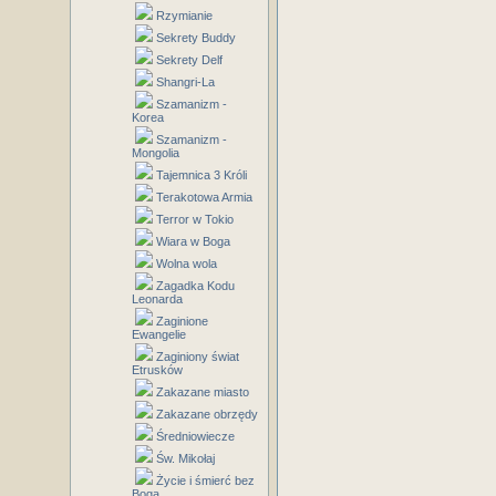
Rzymianie
Sekrety Buddy
Sekrety Delf
Shangri-La
Szamanizm -
Korea
Szamanizm -
Mongolia
Tajemnica 3 Króli
Terakotowa Armia
Terror w Tokio
Wiara w Boga
Wolna wola
Zagadka Kodu
Leonarda
Zaginione
Ewangelie
Zaginiony świat
Etrusków
Zakazane miasto
Zakazane obrzędy
Średniowiecze
Św. Mikołaj
Życie i śmierć bez
Boga