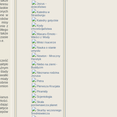
 także
Jezus -
okresu
dzieciństwo
askie
obnych
Katedra w
one w
Strasburgu
grobów
Katedry gotyckie
e misy
Kody
enie z
chrześcijaństwa
ółtego
 także
Masaru Emoto -
czasie
Wieści z Wody
n.e.
Mnisi i kacerze
Nauka o stanie
umyslu
Newton - Mroczny
Heretyk
 cześć
aktyki
Niebo na ziemi -
Buddyzm
raźnym
 ślady
Nieznana rodzina
awałki
Jezusa
 miały
Petra
dobnie
lemion
Pierwsza Krucjata
Piramidy
Scjentologia
mianus
łości.
Skala
adając
porównawcza planet
aktyce
Skarby wczesnego
tepów
Średniowiecza