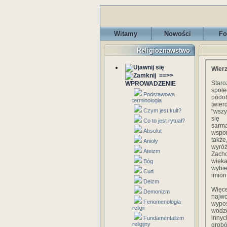
Witamy
Nowości
Fo
Religioznawstwo
Wier
==>>
Star
WPROWADZENIE
społ
Podstawowa
podob
terminologia
twier
Czym jest kult?
"wszy
się 
Co to jest rytuał?
sarma
Absolut
wspo
także
Anioły
wyró
Ateizm
Zach
wieka
Bóg
wybie
Cud
imion
Deizm
Więc
Demonizm
najw
Fenomenologia
wypos
religii
wodz
innyc
Fundamentalizm
religijny
grobó