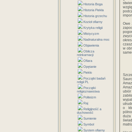
stwie
Historia Boga
wzglę
Historia Piekła
podc
impor
Historia grzechu
Kozioł ofiarny
Owe z
zapo
Krytyka religii
pogor
Mistycyzm
zwyci
Nadnaturalna moc
okre
czasz
Objawienia
w obr
Oblicza
same
reinkarnacji
Ofiara
Opętanie
Piekło
Szcze
Początki badań
Sauro
religii PL
Amazo
Amazo
Początki
ubiór
religioznawstwa
zabił
Politeizm
wypal
Raj
utrud
o kt
Religijność a
półn
duchowość
duża
Sumienie
świad
matri
Symbol
System ofiarny