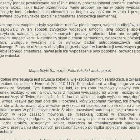
rdzamy jednak powiększanie się różnic między poszczególnymi grobami zarów
dem jakości, jak i liczby przedmiotów; wiele grobów nie ma w ogóle wyposa
zas gdy inne (odmiennie zbudowanie) są bogato wyposażone w złoto i przed
towane; powstały także specjalne cmentarze arystokracji plemiennej.
miany bez wątpienia były wynikiem ruchów plemiennych, wojen i podbojów, kt
czątkowały. W ten sposób zwycięzcy wodzowie umocnili swą pozycję społe
szyła się natomiast sytuacja pokonanych i podbitych plemion, które nie ustąpiły
ęskimi napastnikami. Niejednolity skład plemion sarmackich, zwłaszcza w późnie
sach, występuje wyraźnie na tle wyników badań antropologicznych mate
kowego. Znaczne różnice w obrządku pogrzebowym.I w konstrukcji ówczesnych 
ębie jednego cmentarza, nawet jeśli ich wyposażenie było podobne, prowadzą d
go wniosku.
Mapa Scytii Sarmacji i Patrii (około I wieku p.n.e)
gólnie interesująca jest sytuacja kobiet u większości plemion sarmackich, a zwłas
matów, co opisuje Herodot (VII, 110-117). Pochodzili oni według niego ze z
nek ze Scytami. Tym tłumaczy się fakt, że ich żony "zachowały dawny tryb
nek, jeżdżąc konno na łowy, wraz z mężami wyruszając na wojnę i nosząc t
 co mężczyźni" Twierdzi on także, że żadna dziewica nie mogła wyjść za mąż, dopó
a wroga. Prawie taki sam opis dał Hipokrates, który wspomina również, ich prawą
a się w dzieciństwie, aby w walce przy rzucaniu oszczepem lub strzelaniu z łu
niała ruchów. W późniejszym czasie Strabon pozostawił podobną relację o Amazo
órych w jego czasach mówiono, że mieszkają gdzieś w środkowej c
ocnokaukazkiego podgórza, w sąsiedztwie pewnych plemion sarmackich. Stosu
 liczba grobów uzbrojonych kobiet, zwłaszcza na cmentarzyskach sauromac
czy o przetrwaniu starożytnych presauromackiego porządku społecznego opart
archacie.