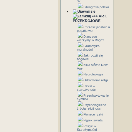
37
Bibliografia polska
=>> ART.
PRZEKROJOWE
Chrześcijaństwo a
pogaństwo
Dlaczego
wierzymy w Boga?
Gramatyka
moralności
Jak rodzili się
bogowie
Kilka słów o New
Age
Neuroteologia
Odrodzenie religii
Piekło w
starożytności
Przechwytywanie
symboli
Psychologiczne
źródła religijności
Płonące rzeki
Pępek świata
Religie w
Starożytności -