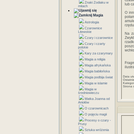
czasi
Znaki Zodiaku w
lub c
mitach
O inn
Magia
połam
amule
Astrologia
rzędu
Czarownice
Litewskie
Na z
Zwykl
Czary i czarownice
rzad
Czary i czarty
posz
polskie
wchło
Kary za czarymary
Magia a religia
Fragm
Magia afrykańska
ilustr
Magia babilońska
Data ut
Magia podbija świat
Ostatni
Magia w islamie
Kategor
Strona 
Magia w
średniowieczu
Matka Joanna od
Aniołów
O czarownicach
O pojęciu magii
Procesy o czary -
Prusy
Sztuka wróżenia