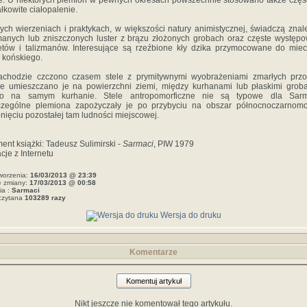
e. U niektórych plemion w pewnych okresach powszechnie stosowano także czę
ałkowite ciałopalenie.
ych wierzeniach i praktykach, w większości natury animistycznej, świadczą znal
anych lub zniszczonych luster z brązu złożonych grobach oraz częste występ
tów i talizmanów. Interesujące są rzeźbione kły dzika przymocowane do mie
 końskiego.
achodzie czczono czasem stele z prymitywnymi wyobrażeniami zmarłych przo
e umieszczano je na powierzchni ziemi, między kurhanami lub płaskimi grob
ko na samym kurhanie. Stele antropomorficzne nie są typowe dla Sarm
czególne plemiona zapożyczały je po przybyciu na obszar północnoczarnomor
nięciu pozostałej tam ludności miejscowej.
ent książki: Tadeusz Sulimirski -
Sarmaci
, PIW 1979
acje z Internetu
worzenia:
16/03/2013 @ 23:39
e zmiany:
17/03/2013 @ 00:58
ia :
Sarmaci
czytana
103289 razy
Wersja do druku
Komentarze
Komentuj artykuł
Nikt jeszcze nie komentował tego artykułu.