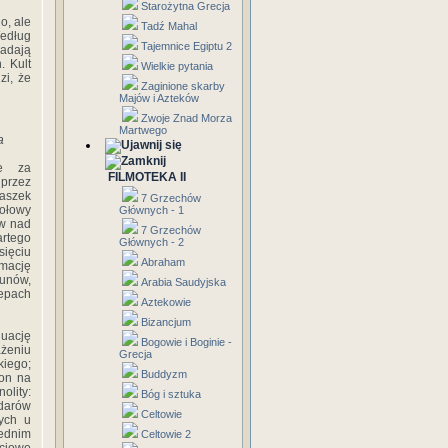
Starożytna Grecja
o, ale
Tadź Mahal
Według
Tajemnice Egiptu 2
adają
. Kult
Wielkie pytania
zi, że
Zaginione skarby
Majów i Azteków
Zwoje Znad Morza
Martwego
a
ie za
FILMOTEKA II
 przez
zaszek
7 Grzechów
ołowy
Głównych - 1
ów nad
7 Grzechów
artego
Głównych - 2
sięciu
Abraham
rmację
Hunów,
Arabia Saudyjska
tepach
Aztekowie
Bizancjum
nuację
Bogowie i Boginie -
żeniu
Grecja
kiego;
Buddyzm
ion na
olity:
Bóg i sztuka
 darów
Celtowie
ych u
iednim
Celtowie 2