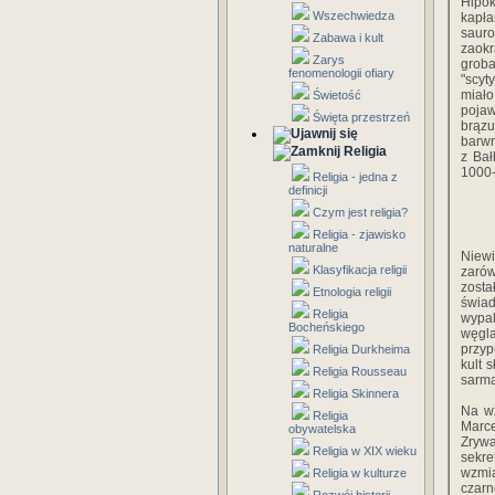
Hipok
Wszechwiedza
kapła
saur
Zabawa i kult
zaokr
Zarys
grob
fenomenologii ofiary
"scyt
miało
Świetość
pojaw
Święta przestrzeń
brązu
barwn
Religia
z Bał
1000-
Religia - jedna z
definicji
Czym jest religia?
Religia - zjawisko
naturalne
Niewi
Klasyfikacja religii
zarów
zosta
Etnologia religii
świad
Religia
wypal
Bocheńskiego
węgla
przyp
Religia Durkheima
kult 
Religia Rousseau
sarma
Religia Skinnera
Na wz
Religia
Marce
obywatelska
Zrywa
Religia w XIX wieku
sekre
wzmi
Religia w kulturze
czarn