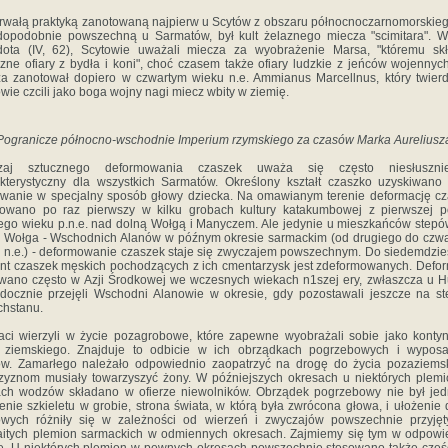
trwałą praktyką zanotowaną najpierw u Scytów z obszaru północnoczarnomorskieg
opodobnie powszechną u Sarmatów, był kult żelaznego miecza "scimitara". 
dota (IV, 62), Scytowie uważali miecza za wyobrażenie Marsa, "któremu skł
zne ofiary z bydła i koni", choć czasem także ofiary ludzkie z jeńców wojennych
a zanotował dopiero w czwartym wieku n.e. Ammianus Marcellnus, który twierd
wie czcili jako boga wojny nagi miecz wbity w ziemię.
Pogranicze północno-wschodnie Imperium rzymskiego za czasów Marka Aureliusz
zaj sztucznego deformowania czaszek uważa się często niesłuszn
kterystyczny dla wszystkich Sarmatów. Określony kształt czaszko uzyskiwano
wanie w specjalny sposób głowy dziecka. Na omawianym terenie deformację c
towano po raz pierwszy w kilku grobach kultury katakumbowej z pierwszej p
ego wieku p.n.e. nad dolną Wołgą i Manyczem. Ale jedynie u mieszkańców step
 Wołga - Wschodnich Alanów w późnym okresie sarmackim (od drugiego do czw
 n.e.) - deformowanie czaszek staje się zwyczajem powszechnym. Do siedemdzie
nt czaszek męskich pochodzących z ich cmentarzysk jest zdeformowanych. Defo
wano często w Azji Środkowej we wczesnych wiekach n1szej ery, zwłaszcza u 
docznie przejęli Wschodni Alanowie w okresie, gdy pozostawali jeszcze na s
hstanu.
ci wierzyli w życie pozagrobowe, które zapewne wyobrażali sobie jako konty
a ziemskiego. Znajduje to odbicie w ich obrządkach pogrzebowych i wyposa
w. Zamarłego należało odpowiednio zaopatrzyć na drogę do życia pozaziems
yznom musiały towarzyszyć żony. W późniejszych okresach u niektórych plem
ch wodzów składano w ofierze niewolników. Obrządek pogrzebowy nie był jedn
enie szkieletu w grobie, strona świata, w którą była zwrócona głowa, i ułożenie
owych różniły się w zależności od wierzeń i zwyczajów powszechnie przyjęt
itych plemion sarmackich w odmiennych okresach. Zajmiemy się tym w odpow