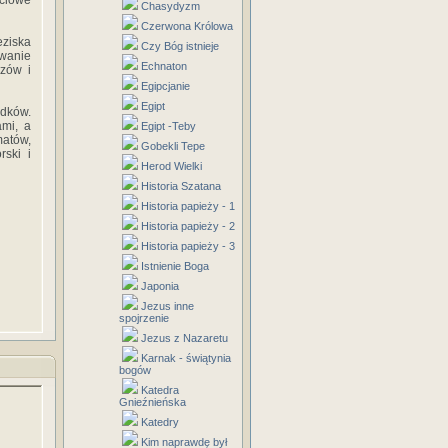
ściowe
Chasydyzm
Czerwona Królowa
eziska
Czy Bóg istnieje
owanie
Echnaton
czów i
Egipcjanie
Egipt
dków.
ami, a
Egipt -Teby
atów,
Gobekli Tepe
ski i
Herod Wielki
Historia Szatana
Historia papieży - 1
Historia papieży - 2
Historia papieży - 3
Istnienie Boga
Japonia
Jezus inne
spojrzenie
Jezus z Nazaretu
Karnak - świątynia
bogów
Katedra
Gnieźnieńska
Katedry
Kim naprawdę był