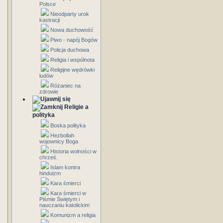
Polsce
Nieodparty urok
kastracji
Nowa duchowość
Piwo - napój Bogów
Policja duchowa
Religia i wspólnota
Religijne wędrówki
ludów
Różaniec na
zdrowie
Religie a
polityka
Boska polityka
Hezbollah
wojownicy Boga
Historia wolności w
chrześ.
Islam kontra
hinduizm
Kara śmierci
Kara śmierci w
Piśmie Świętym i
nauczaniu katolickim
Komunizm a religia