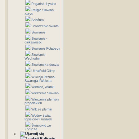
Pogański Łysiec
Religie Słowian -
zarys
Sobótka
Stworzenie świata
Słowianie
Słowianie -
ciekawostki
Słowianie Połabscy
Słowianie
Wschodni
Słowiańska dusza
Ukraiński Olimp
W kraju Peruna,
Swaroga i Welesa
Wieniec, wianki
Wierzenia Słowian
Wierzenia plemion
prapolskich
Wilcze plemię
Wodny świat
topielców i rusałek
Światowid ze
Zbrucza
Bałtowie