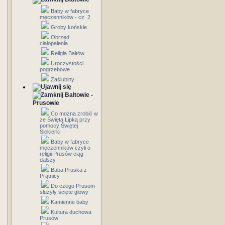
Baby w fabryce
męczenników - cz. 2
Groby końskie
Obrzęd
ciałopalenia
Religia Bałtów
Uroczystości
pogrzebowe
Zaślubiny
Bałtowie -
Prusowie
Co można zrobić w
ze Świętą Lipką przy
pomocy Świętej
Siekierki
Baby w fabryce
męczenników czyli o
religii Prusów ciąg
dalszy
Baba Pruska z
Prątnicy
Do czego Prusom
służyły ścięte głowy
Kamienne baby
Kultura duchowa
Prusów