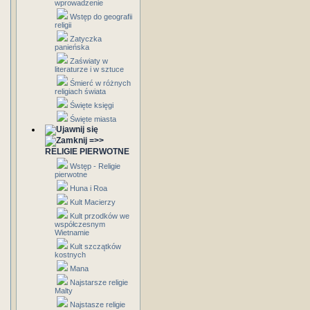
wprowadzenie
Wstęp do geografii
religii
Zatyczka
panieńska
Zaświaty w
literaturze i w sztuce
Śmierć w różnych
religiach świata
Święte księgi
Święte miasta
=>>
RELIGIE PIERWOTNE
Wstęp - Religie
pierwotne
Huna i Roa
Kult Macierzy
Kult przodków we
współczesnym
Wietnamie
Kult szczątków
kostnych
Mana
Najstarsze religie
Malty
Najstasze religie