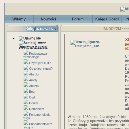
Witamy
Nowości
Forum
Księga Gości
N
Religioznawstwo
BUDDYZM <<<== 
X
==>>
po
WPROWADZENIE
sz
Podstawowa
Ur
terminologia
p
Czym jest kult?
wi
Da
Co to jest rytuał?
19
Absolut
Ro
Anioły
P
za
Ateizm
no
Bóg
pr
wy
Cud
Da
Deizm
uk
od
Demonizm
Fenomenologia
W marcu 1959 roku fala antychińskich d
religii
że Chińczycy uprowadzą ich przywódc
Fundamentalizm
części kraju. Dalajlama ratował się 
religijny