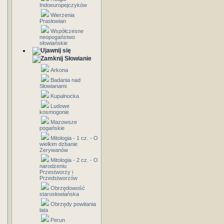
Indoeuropejczyków
Wierzenia
Prasłowian
Współczesne
neopogaństwo
słowiańskie
Słowianie
Arkona
Badania nad
Słowianami
Kupalnocka
Ludowe
kosmogonie
Mazowsze
pogańskie
Mitologia - 1 cz. - O
wielkim dzbanie
Zerywanów
Mitologia - 2 cz. - O
narodzeniu
Przestworzy i
Przedstworzów
Obrzędowość
starosłowiańska
Obrzędy powitania
lata
Perun