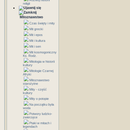
Rozwój historii
religii
Mitoznawstwo
Czas święty i mity
Mit grecki
Mit i epos
Mit i kultura
Mit i sen
Mit kosmogoniczny
Ks. Rodz.
Mitologia w historii
kultury
Mitologie Czarnej
Afryki
Mitoznawstwo
starożytne
Mity - część
kultury
Mity o potopie
Na początku była
woda
Potwory ludzko-
zwierzęce
Ptaki w mitach i
legendach