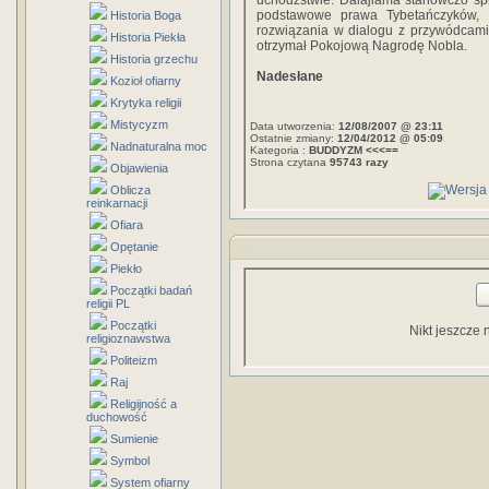
uchodźstwie. Dalajlama stanowczo sp
podstawowe prawa Tybetańczyków, 
Historia Boga
rozwiązania w dialogu z przywódcami
Historia Piekła
otrzymał Pokojową Nagrodę Nobla.
Historia grzechu
Nadesłane
Kozioł ofiarny
Krytyka religii
Mistycyzm
Data utworzenia:
12/08/2007 @ 23:11
Ostatnie zmiany:
12/04/2012 @ 05:09
Nadnaturalna moc
Kategoria :
BUDDYZM <<<==
Strona czytana
95743 razy
Objawienia
Oblicza
reinkarnacji
Ofiara
Opętanie
Piekło
Początki badań
religii PL
Początki
Nikt jeszcze 
religioznawstwa
Politeizm
Raj
Religijność a
duchowość
Sumienie
Symbol
System ofiarny