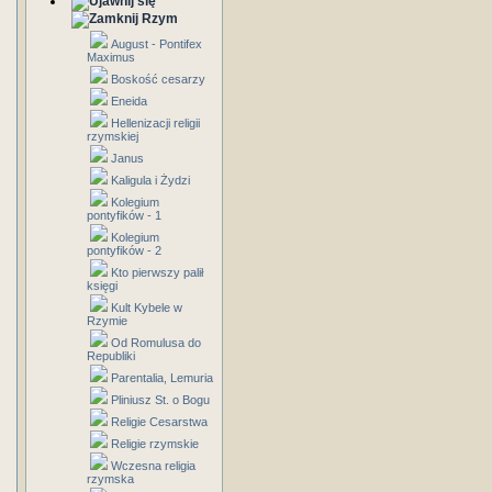
Rzym
August - Pontifex
Maximus
Boskość cesarzy
Eneida
Hellenizacji religii
rzymskiej
Janus
Kaligula i Żydzi
Kolegium
pontyfików - 1
Kolegium
pontyfików - 2
Kto pierwszy palił
księgi
Kult Kybele w
Rzymie
Od Romulusa do
Republiki
Parentalia, Lemuria
Pliniusz St. o Bogu
Religie Cesarstwa
Religie rzymskie
Wczesna religia
rzymska