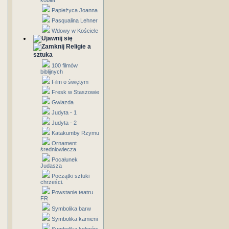
kobiet
Papieżyca Joanna
Pasqualina Lehner
Wdowy w Kościele
Religie a
sztuka
100 filmów
biblijnych
Film o świętym
Fresk w Staszowie
Gwiazda
Judyta - 1
Judyta - 2
Katakumby Rzymu
Ornament
średniowiecza
Pocałunek
Judasza
Początki sztuki
chrześci.
Powstanie teatru
FR
Symbolika barw
Symbolika kamieni