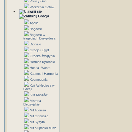
Polscy Goci
Wierzenia Gotów
Grecja
Apollo
Bogowie
Bogowie w
tragediach Eurypidesa
Dionizje
Grecja i Egipt
Grecka świątynia
Hermes Kylleński
Hestia i Westa
Kadmos i Harmonia
Kosmogonia
Kult Asklepiosa w
Grecji
Kult Kabirów
Misteria
Eleuzyjskie
Mit Adonisa
Mit Orfeusza
Mit Syzyfa
Mit o upadku dusz