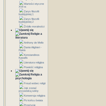
Wartości etyczne
XVII w.
Zarys filozofii
buddyjskiej 1
Zarys filozofii
buddyjskiej 2
Źródło moralności
Religie a
literatura
Anthony de Mello
Dante Alighieri -
Piekło
Konstandinos
Kawafis
Literatura religijna
Powieść religijna
Religia a
psychologia
Freud wobec religii
Jak zostać
przywódcą sekty
Konwersja religijna
Po końcu świata
Przeżycie