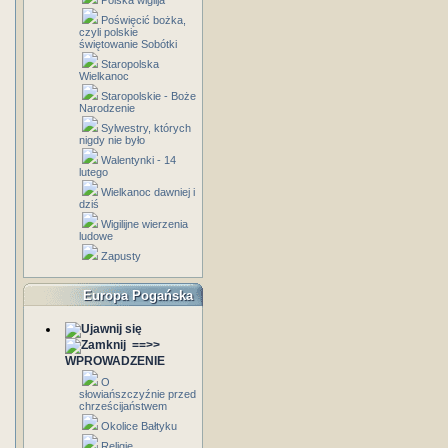
Polska wigilja
Poświęcić bożka,
czyli polskie
świętowanie Sobótki
Staropolska
Wielkanoc
Staropolskie - Boże
Narodzenie
Sylwestry, których
nigdy nie było
Walentynki - 14
lutego
Wielkanoc dawniej i
dziś
Wigilijne wierzenia
ludowe
Zapusty
Europa Pogańska
==>>
WPROWADZENIE
O
słowiańszczyźnie przed
chrześcijaństwem
Okolice Bałtyku
Religie