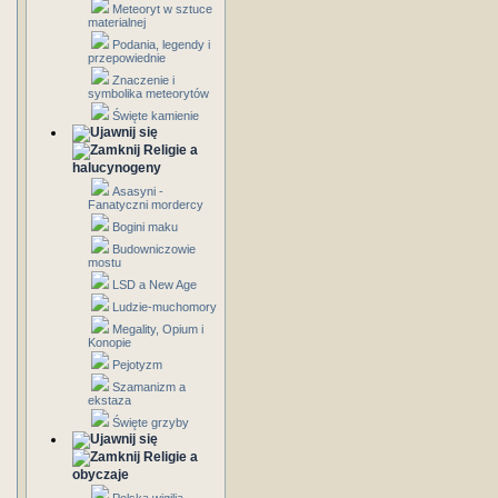
Meteoryt w sztuce
materialnej
Podania, legendy i
przepowiednie
Znaczenie i
symbolika meteorytów
Święte kamienie
Religie a
halucynogeny
Asasyni -
Fanatyczni mordercy
Bogini maku
Budowniczowie
mostu
LSD a New Age
Ludzie-muchomory
Megality, Opium i
Konopie
Pejotyzm
Szamanizm a
ekstaza
Święte grzyby
Religie a
obyczaje