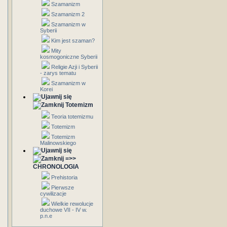
Szamanizm
Szamanizm 2
Szamanizm w
Syberii
Kim jest szaman?
Mity
kosmogoniczne Syberii
Religie Azji i Syberii
- zarys tematu
Szamanizm w
Korei
Totemizm
Teoria totemizmu
Totemizm
Totemizm
Malinowskiego
=>>
CHRONOLOGIA
Prehistoria
Pierwsze
cywilizacje
Wielkie rewolucje
duchowe VII - IV w.
p.n.e