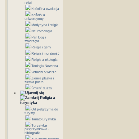
religii
Kościół a ewolucja
Kościół a
uniwersytety
Medycyna i religia
Neuroteologia
Pan Bóg i
zwierzęta
Religia i geny
Religia i moralność
Religie a ekologia
Teologia Newtona
Vetulani o wierze
Ziemia płaska i
ziemia pusta
Śmierć duszy
Religia a
turystyka
Od pielgrzyma do
turysty
Tanatoturystyka
Turystyka
pielgrzymkowa -
bibliografia