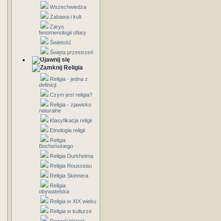
Wszechwiedza
Zabawa i kult
Zarys
fenomenologii ofiary
Świetość
Święta przestrzeń
Religia
Religia - jedna z
definicji
Czym jest religia?
Religia - zjawisko
naturalne
Klasyfikacja religii
Etnologia religii
Religia
Bocheńskiego
Religia Durkheima
Religia Rousseau
Religia Skinnera
Religia
obywatelska
Religia w XIX wieku
Religia w kulturze