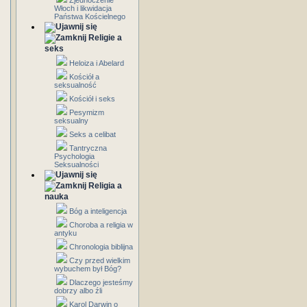
Zjednoczenie
Włoch i likwidacja
Państwa Kościelnego
Religie a
seks
Heloiza i Abelard
Kościół a
seksualność
Kościół i seks
Pesymizm
seksualny
Seks a celibat
Tantryczna
Psychologia
Seksualności
Religia a
nauka
Bóg a inteligencja
Choroba a religia w
antyku
Chronologia biblijna
Czy przed wielkim
wybuchem był Bóg?
Dlaczego jesteśmy
dobrzy albo źli
Karol Darwin o