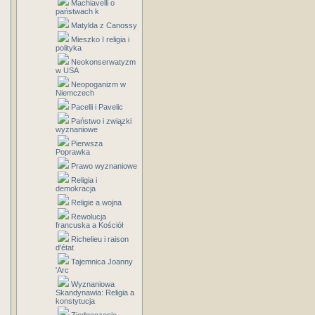
Machiavelli o
państwach k
Matylda z Canossy
Mieszko I religia i
polityka
Neokonserwatyzm
w USA
Neopoganizm w
Niemczech
Pacelli i Pavelic
Państwo i związki
wyznaniowe
Pierwsza
Poprawka
Prawo wyznaniowe
Religia i
demokracja
Religie a wojna
Rewolucja
francuska a Kościół
Richelieu i raison
d'état
Tajemnica Joanny
'Arc
Wyznaniowa
Skandynawia: Religia a
konstytucja