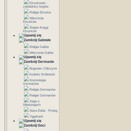
Etruskowie -
zakładnicy bogów
Religia Etruska
Wierzenia
Etrusków
Święte Księgi
Etrusków
Galowie
Religia Galów
Wierzenia Galów
Germanie
Bogowie i Olbrzymi
Kodeks Królewski
Kosmologia
Germanów
Religia Germanów
Religie Germanów
Saga o
Nibelungach
Stara Edda - Prolog
Yggdrasil
Goci