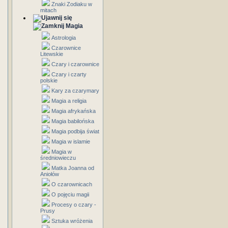
Znaki Zodiaku w
mitach
Magia
Astrologia
Czarownice
Litewskie
Czary i czarownice
Czary i czarty
polskie
Kary za czarymary
Magia a religia
Magia afrykańska
Magia babilońska
Magia podbija świat
Magia w islamie
Magia w
średniowieczu
Matka Joanna od
Aniołów
O czarownicach
O pojęciu magii
Procesy o czary -
Prusy
Sztuka wróżenia