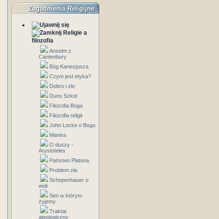
Zagadnienia Religijne
Religie a
filozofia
Anselm z
Cantenbury
Bóg Kartezjusza
Czym jest etyka?
Dobro i zlo
Duns Szkot
Filozofia Boga
Filozofia religii
John Locke o Bogu
Mantra
O duszy -
Arystoteles
Państwo Platona
Problem zła
Schopenhauer o
woli
Sen w którym
żyjemy
Traktat
ateologiczny