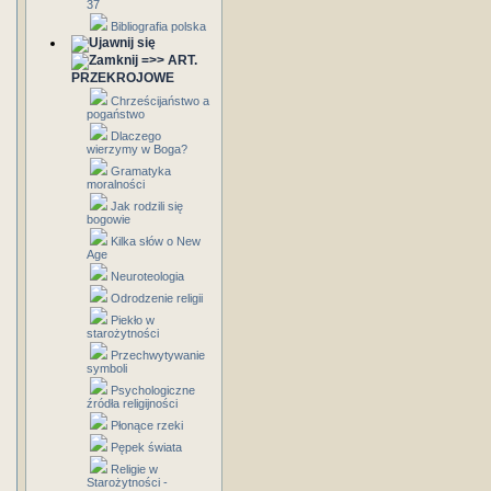
37
Bibliografia polska
=>> ART.
PRZEKROJOWE
Chrześcijaństwo a
pogaństwo
Dlaczego
wierzymy w Boga?
Gramatyka
moralności
Jak rodzili się
bogowie
Kilka słów o New
Age
Neuroteologia
Odrodzenie religii
Piekło w
starożytności
Przechwytywanie
symboli
Psychologiczne
źródła religijności
Płonące rzeki
Pępek świata
Religie w
Starożytności -