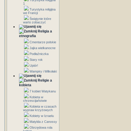
Turystyka religijna
1
Turystyka religijna
we Francji
Świątynie które
warto zobaczyć
Religia a
etnografia
Cmentarze polskie
Jajka wielkanocne
Podłaźniczka
Stary rok
Upiór!
Wampiry i Wilkołaki
Religie a
kobieta
7 kobiet Watykanu
Kobieta w
chrzescijaństwie
Kobieta w czasach
wypraw krzyżowych
Kobiety w Izraelu
Matylda z Canossy
Obrzędowa rola