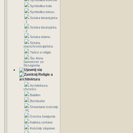
Symbolika kolorów
Symbolika koła
Symbolika lotosu
Sztuka bizantyjska
- 1
Sztuka bizanyjska
- 2
Sztuka islamu
Sztuka
starochrześcijańska
Tańce a religia
Św. Anna
Samotrzeć ze
Strzegomia
Religie a
architektura
Architektura
chrześci.
Babilon
Borobudur
Drewniane kościoły
- PL
Grecka świątynia
Kaliska cerkiew
Kościoły słupowe