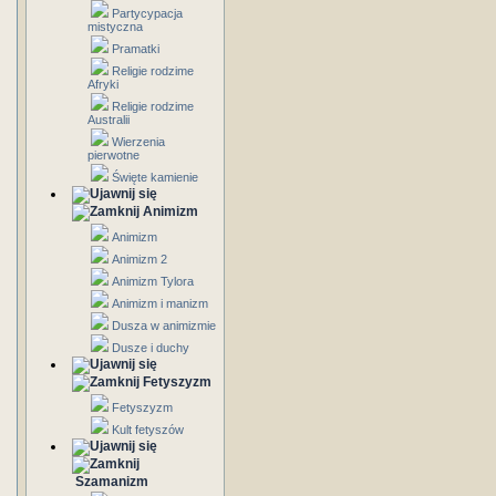
Partycypacja
mistyczna
Pramatki
Religie rodzime
Afryki
Religie rodzime
Australii
Wierzenia
pierwotne
Święte kamienie
Animizm
Animizm
Animizm 2
Animizm Tylora
Animizm i manizm
Dusza w animizmie
Dusze i duchy
Fetyszyzm
Fetyszyzm
Kult fetyszów
Szamanizm