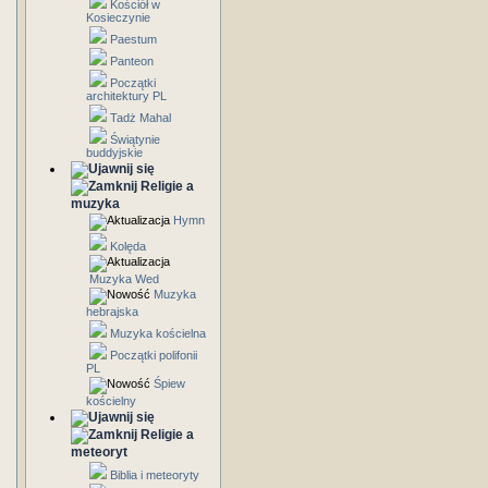
Kościół w
Kosieczynie
Paestum
Panteon
Początki
architektury PL
Tadż Mahal
Świątynie
buddyjskie
Religie a
muzyka
Hymn
Kolęda
Muzyka Wed
Muzyka
hebrajska
Muzyka kościelna
Początki polifonii
PL
Śpiew
kościelny
Religie a
meteoryt
Biblia i meteoryty