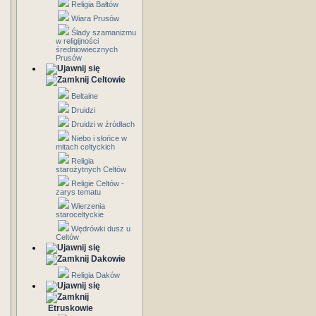
Religia Bałtów
Wiara Prusów
Ślady szamanizmu
w religijności
średniowiecznych
Prusów
Celtowie
Beltaine
Druidzi
Druidzi w źródłach
Niebo i słońce w
mitach celtyckich
Religia
starożytnych Celtów
Religie Celtów -
zarys tematu
Wierzenia
staroceltyckie
Wędrówki dusz u
Celtów
Dakowie
Religia Daków
Etruskowie