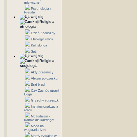
mistyczne
Psychologia r.
Freuda
Religie a
etnologia
Dzień Zaduszny
Etnologia religii
Kult słońca
Sati
Religie a
socjologia
Akty przemocy
Ateizm po czesku
Brat brud
Czy Zachód utracił
Boga
Grzechy i grzeszki
Instytucjonalizacja
religii
McJudaizm -
Kabała dla każdego!
Moda na
wegetarianizm
Mordy rytualne w