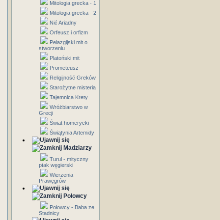
Mitologia grecka - 1
Mitologia grecka - 2
Nić Ariadny
Orfeusz i orfizm
Pelazgijski mit o
stworzeniu
Platoński mit
Prometeusz
Religijność Greków
Starożytne misteria
Tajemnica Krety
Wróżbiarstwo w
Grecji
Świat homerycki
Świątynia Artemidy
Madziarzy
Turul - mityczny
ptak węgierski
Wierzenia
Prawęgrów
Połowcy
Połowcy - Baba ze
Stadnicy