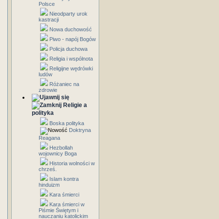
Polsce
Nieodparty urok
kastracji
Nowa duchowość
Piwo - napój Bogów
Policja duchowa
Religia i wspólnota
Religijne wędrówki
ludów
Różaniec na
zdrowie
Religie a
polityka
Boska polityka
Doktryna
Reagana
Hezbollah
wojownicy Boga
Historia wolności w
chrześ.
Islam kontra
hinduizm
Kara śmierci
Kara śmierci w
Piśmie Świętym i
nauczaniu katolickim