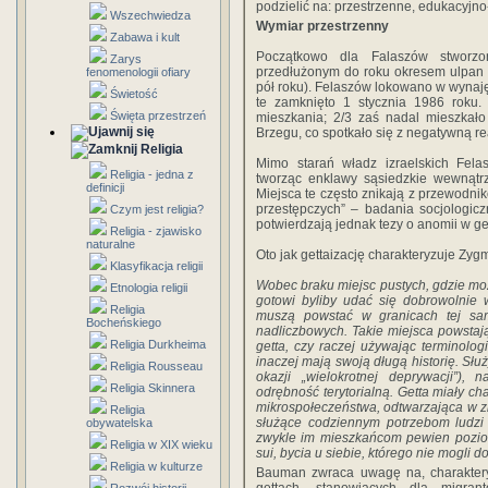
podzielić na: przestrzenne, edukacyjno
Wszechwiedza
Wymiar przestrzenny
Zabawa i kult
Początkowo dla Falaszów stworzo
Zarys
przedłużonym do roku okresem ulpan (
fenomenologii ofiary
pół roku). Felaszów lokowano w wynajęt
Świetość
te zamknięto 1 stycznia 1986 roku.
Święta przestrzeń
mieszkania; 2/3 zaś nadal mieszkał
Brzegu, co spotkało się z negatywną re
Religia
Mimo starań władz izraelskich Felas
Religia - jedna z
tworząc enklawy sąsiedzkie wewnątr
definicji
Miejsca te często znikają z przewodnik
przestępczych” – badania socjologiczn
Czym jest religia?
potwierdzają jednak tezy o anomii w ge
Religia - zjawisko
naturalne
Oto jak gettaizację charakteryzuje Zy
Klasyfikacja religii
Wobec braku miejsc pustych, gdzie moż
Etnologia religii
gotowi byliby udać się dobrowolnie 
Religia
muszą powstać w granicach tej same
Bocheńskiego
nadliczbowych. Takie miejsca powstają
Religia Durkheima
getta, czy raczej używając terminolog
inaczej mają swoją długą historię. Sł
Religia Rousseau
okazji „wielokrotnej deprywacji”),
Religia Skinnera
odrębność terytorialną. Getta miały ch
mikrospołeczeństwa, odtwarzająca w zm
Religia
służące codziennym potrzebom ludzi 
obywatelska
zwykle im mieszkańcom pewien pozio
Religia w XIX wieku
sui, bycia u siebie, którego nie mogli
Religia w kulturze
Bauman zwraca uwagę na, charaktery