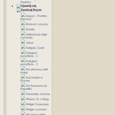
Stadnicy
Rzym
August - Pontifex
Maximus
Boskość cesarzy
Eneida
Hellenizacji religii
rzymskiej
Janus
Kaligula i Żydzi
Kolegium
pontyfików - 1
Kolegium
pontyfików - 2
Kto pierwszy palił
księgi
Kult Kybele w
Rzymie
Od Romulusa do
Republiki
Parentalia, Lemuria
Pliniusz St. o Bogu
Religie Cesarstwa
Religie rzymskie
Wczesna religia