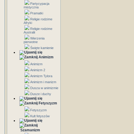
Partycypacja
mistyczna
Pramatki
Religie rodzime
Afryki
Religie rodzime
Australii
Wierzenia
pierwotne
Święte kamienie
Animizm
Animizm
Animizm 2
Animizm Tylora
Animizm i manizm
Dusza w animizmie
Dusze i duchy
Fetyszyzm
Fetyszyzm
Kult fetyszów
Szamanizm