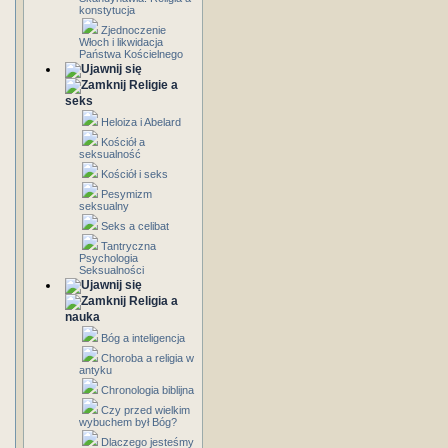
konstytucja
Zjednoczenie
Włoch i likwidacja
Państwa Kościelnego
Religie a
seks
Heloiza i Abelard
Kościół a
seksualność
Kościół i seks
Pesymizm
seksualny
Seks a celibat
Tantryczna
Psychologia
Seksualności
Religia a
nauka
Bóg a inteligencja
Choroba a religia w
antyku
Chronologia biblijna
Czy przed wielkim
wybuchem był Bóg?
Dlaczego jesteśmy