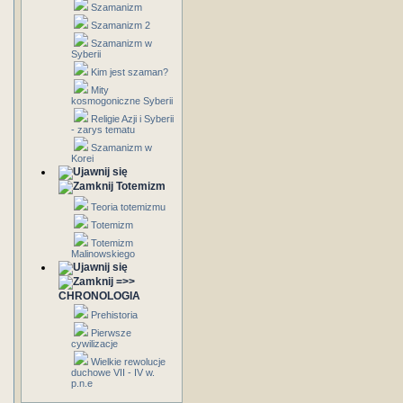
Szamanizm
Szamanizm 2
Szamanizm w
Syberii
Kim jest szaman?
Mity
kosmogoniczne Syberii
Religie Azji i Syberii
- zarys tematu
Szamanizm w
Korei
Totemizm
Teoria totemizmu
Totemizm
Totemizm
Malinowskiego
=>>
CHRONOLOGIA
Prehistoria
Pierwsze
cywilizacje
Wielkie rewolucje
duchowe VII - IV w.
p.n.e