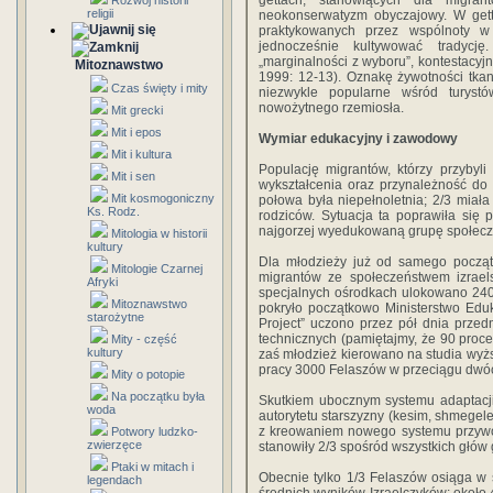
gettach, stanowiących dla migran
Rozwój historii
religii
neokonserwatyzm obyczajowy. W get
praktykowanych przez wspólnoty w
jednocześnie kultywować tradyc
„marginalności z wyboru”, kontestacyj
Mitoznawstwo
1999: 12-13). Oznakę żywotności tkank
Czas święty i mity
niezwykle popularne wśród turystów
nowożytnego rzemiosła.
Mit grecki
Mit i epos
Wymiar edukacyjny i zawodowy
Mit i kultura
Populację migrantów, którzy przybyli
Mit i sen
wykształcenia oraz przynależność do
Mit kosmogoniczny
połowa była niepełnoletnia; 2/3 miała 
Ks. Rodz.
rodziców. Sytuacja ta poprawiła się
najgorzej wyedukowaną grupę społecz
Mitologia w historii
kultury
Dla młodzieży już od samego począt
Mitologie Czarnej
migrantów ze społeczeństwem izrael
Afryki
specjalnych ośrodkach ulokowano 2400
Mitoznawstwo
pokryło początkowo Ministerstwo Edu
starożytne
Project” uczono przez pół dnia przed
technicznych (pamiętajmy, że 90 procen
Mity - część
kultury
zaś młodzież kierowano na studia wyżs
pracy 3000 Felaszów w przeciągu dwóc
Mity o potopie
Na początku była
Skutkiem ubocznym systemu adaptacji
woda
autorytetu starszyzny (kesim, shmegele
z kreowaniem nowego systemu przywód
Potwory ludzko-
zwierzęce
stanowiły 2/3 spośród wszystkich głó
Ptaki w mitach i
Obecnie tylko 1/3 Felaszów osiąga w 
legendach