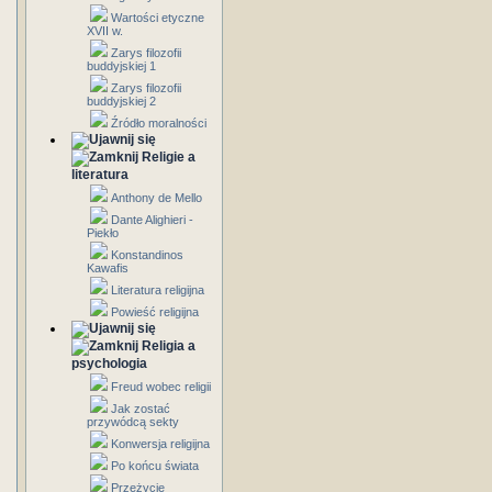
Wartości etyczne
XVII w.
Zarys filozofii
buddyjskiej 1
Zarys filozofii
buddyjskiej 2
Źródło moralności
Religie a
literatura
Anthony de Mello
Dante Alighieri -
Piekło
Konstandinos
Kawafis
Literatura religijna
Powieść religijna
Religia a
psychologia
Freud wobec religii
Jak zostać
przywódcą sekty
Konwersja religijna
Po końcu świata
Przeżycie