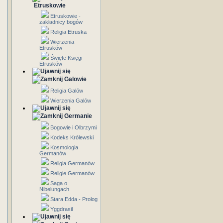
Etruskowie
Etruskowie -
zakładnicy bogów
Religia Etruska
Wierzenia
Etrusków
Święte Księgi
Etrusków
Galowie
Religia Galów
Wierzenia Galów
Germanie
Bogowie i Olbrzymi
Kodeks Królewski
Kosmologia
Germanów
Religia Germanów
Religie Germanów
Saga o
Nibelungach
Stara Edda - Prolog
Yggdrasil