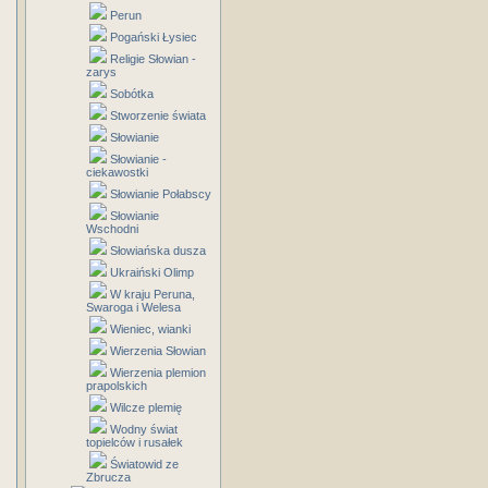
Perun
Pogański Łysiec
Religie Słowian -
zarys
Sobótka
Stworzenie świata
Słowianie
Słowianie -
ciekawostki
Słowianie Połabscy
Słowianie
Wschodni
Słowiańska dusza
Ukraiński Olimp
W kraju Peruna,
Swaroga i Welesa
Wieniec, wianki
Wierzenia Słowian
Wierzenia plemion
prapolskich
Wilcze plemię
Wodny świat
topielców i rusałek
Światowid ze
Zbrucza