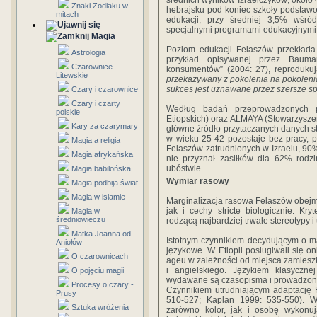
średnich wyników Izraelczyków; około
Znaki Zodiaku w
hebrajsku pod koniec szkoły podstawo
mitach
edukacji, przy średniej 3,5% wśró
specjalnymi programami edukacyjnymi
Magia
Poziom edukacji Felaszów przekłada
Astrologia
przykład opisywanej przez Bauman
Czarownice
konsumentów” (2004: 27), reprodukuj
Litewskie
przekazywany z pokolenia na pokoleni
sukces jest uznawane przez szersze s
Czary i czarownice
Czary i czarty
Według badań przeprowadzonych pr
polskie
Etiopskich) oraz ALMAYA (Stowarzyszeni
Kary za czarymary
główne źródło przytaczanych danych st
w wieku 25-42 pozostaje bez pracy, 
Magia a religia
Felaszów zatrudnionych w Izraelu, 90
Magia afrykańska
nie przyznał zasiłków dla 62% rodzi
ubóstwie.
Magia babilońska
Wymiar rasowy
Magia podbija świat
Magia w islamie
Marginalizacja rasowa Felaszów obejm
jak i cechy stricte biologicznie. Kr
Magia w
średniowieczu
rodzącą najbardziej trwałe stereotypy i
Matka Joanna od
Istotnym czynnikiem decydującym o ma
Aniołów
językowe. W Etiopii posługiwali się on
O czarownicach
ageu w zależności od miejsca zamieszk
i angielskiego. Językiem klasyczne
O pojęciu magii
wydawane są czasopisma i prowadzone 
Procesy o czary -
Czynnikiem utrudniającym adaptację F
Prusy
510-527; Kaplan 1999: 535-550). W 
Sztuka wróżenia
zarówno kolor, jak i osobę wykonu