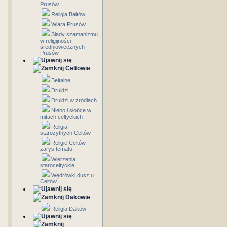
Prusów
Religia Bałtów
Wiara Prusów
Ślady szamanizmu
w religijności
średniowiecznych
Prusów
Celtowie
Beltaine
Druidzi
Druidzi w źródłach
Niebo i słońce w
mitach celtyckich
Religia
starożytnych Celtów
Religie Celtów -
zarys tematu
Wierzenia
staroceltyckie
Wędrówki dusz u
Celtów
Dakowie
Religia Daków