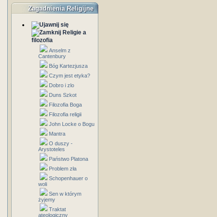
Zagadnienia Religijne
Religie a
filozofia
Anselm z
Cantenbury
Bóg Kartezjusza
Czym jest etyka?
Dobro i zlo
Duns Szkot
Filozofia Boga
Filozofia religii
John Locke o Bogu
Mantra
O duszy -
Arystoteles
Państwo Platona
Problem zła
Schopenhauer o
woli
Sen w którym
żyjemy
Traktat
ateologiczny