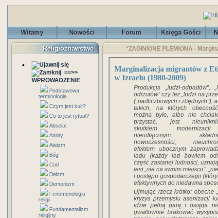
Witamy
Nowości
Forum
Księga Gości
N
Religioznawstwo
*ZAGINIONE PLEMIONA - Marginali
Marginalizacja migrantów z Eti
==>>
w Izraelu (1980-2009)
WPROWADZENIE
Produkcja „ludzi-odpadów”, „l
Podstawowa
odrzutów” czy tez „ludzi na prze
terminologia
(„nadliczbowych i zbędnych”), a
Czym jest kult?
takich, na których obecnoś
można było, albo nie chciał
Co to jest rytuał?
przystać, jest nieunikni
Absolut
skutkiem modernizac
nieodłącznym składni
Anioły
nowoczesności; nieuchro
Ateizm
efektem ubocznym zaprowad
Bóg
ładu (każdy ład bowiem od
część zastanej ludności, uznają
Cud
jest „nie na swoim miejscu”, „n
Deizm
i postępu gospodarczego (który
efektywnych do niedawna spos
Demonizm
Ujmując rzecz krótko: obecne „
Fenomenologia
kryzys przemysłu asenizacji 
religii
idzie pełną parą i osiąga n
Fundamentalizm
gwałtownie brakować wysypisk 
religijny