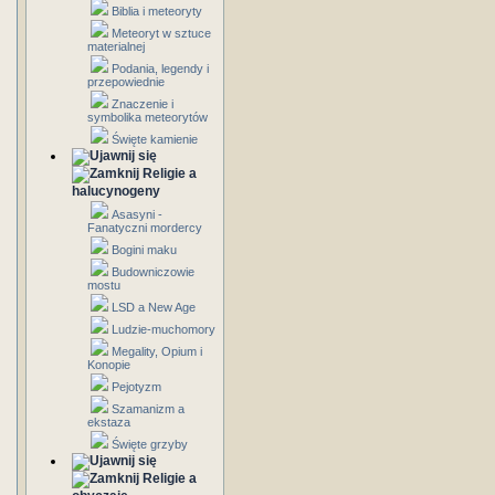
Biblia i meteoryty
Meteoryt w sztuce
materialnej
Podania, legendy i
przepowiednie
Znaczenie i
symbolika meteorytów
Święte kamienie
Religie a
halucynogeny
Asasyni -
Fanatyczni mordercy
Bogini maku
Budowniczowie
mostu
LSD a New Age
Ludzie-muchomory
Megality, Opium i
Konopie
Pejotyzm
Szamanizm a
ekstaza
Święte grzyby
Religie a