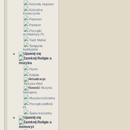
Kościoły słupowe
Kościół w
Kosieczynie
Paestum
Panteon
Początki
architektury PL
Tadż Mahal
Świątynie
buddyjskie
Religie a
muzyka
Hymn
Kolęda
Muzyka Wed
Muzyka
hebrajska
Muzyka kościelna
Początki polifonii
PL
Śpiew kościelny
Religie a
meteoryt