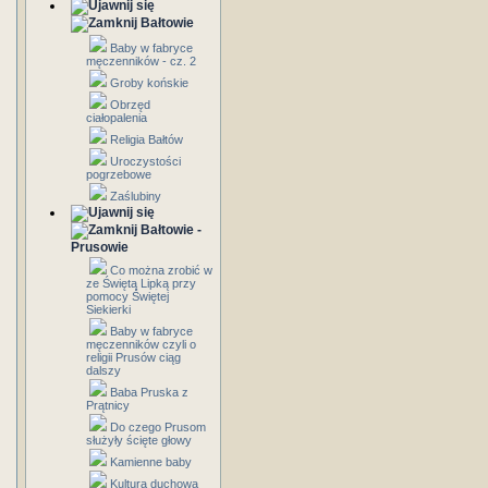
Bałtowie
Baby w fabryce
męczenników - cz. 2
Groby końskie
Obrzęd
ciałopalenia
Religia Bałtów
Uroczystości
pogrzebowe
Zaślubiny
Bałtowie -
Prusowie
Co można zrobić w
ze Świętą Lipką przy
pomocy Świętej
Siekierki
Baby w fabryce
męczenników czyli o
religii Prusów ciąg
dalszy
Baba Pruska z
Prątnicy
Do czego Prusom
służyły ścięte głowy
Kamienne baby
Kultura duchowa