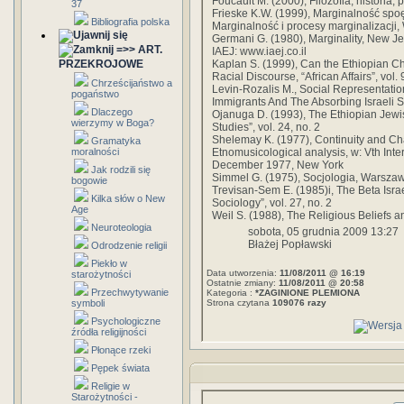
Foucault M. (2000), Filozofia, historia
37
Frieske K.W. (1999), Marginalność spoę
Bibliografia polska
Marginalność i procesy marginalizacji
Germani G. (1980), Marginality, New J
=>> ART.
IAEJ: www.iaej.co.il
PRZEKROJOWE
Kaplan S. (1999), Can the Ethiopian C
Racial Discourse, “African Affairs”, vol.
Chrześcijaństwo a
Levin-Rozalis M., Social Representati
pogaństwo
Immigrants And The Absorbing Israeli So
Dlaczego
Ojanuga D. (1993), The Ethiopian Jewis
wierzymy w Boga?
Studies”, vol. 24, no. 2
Shelemay K. (1977), Continuity and Cha
Gramatyka
moralności
Etnomusicological analysis, w: Vth Int
December 1977, New York
Jak rodzili się
Simmel G. (1975), Socjologia, Warsza
bogowie
Trevisan-Sem E. (1985)i, The Beta Israel
Kilka słów o New
Sociology”, vol. 27, no. 2
Age
Weil S. (1988), The Religious Beliefs a
Neuroteologia
sobota, 05 grudnia 2009 13:27
Błażej Popławski
Odrodzenie religii
Piekło w
Data utworzenia:
11/08/2011 @ 16:19
starożytności
Ostatnie zmiany:
11/08/2011 @ 20:58
Przechwytywanie
Kategoria :
*ZAGINIONE PLEMIONA
symboli
Strona czytana
109076 razy
Psychologiczne
źródła religijności
Płonące rzeki
Pępek świata
Religie w
Starożytności -