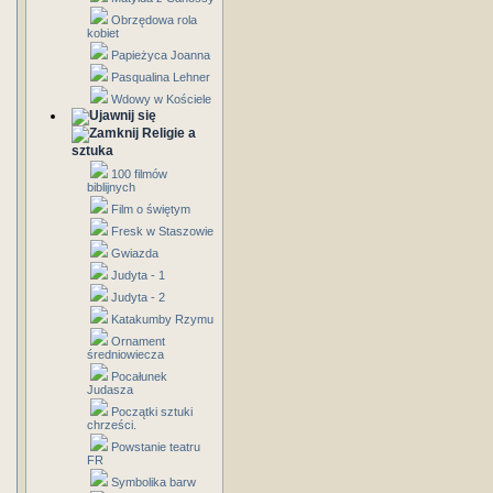
Obrzędowa rola
kobiet
Papieżyca Joanna
Pasqualina Lehner
Wdowy w Kościele
Religie a
sztuka
100 filmów
biblijnych
Film o świętym
Fresk w Staszowie
Gwiazda
Judyta - 1
Judyta - 2
Katakumby Rzymu
Ornament
średniowiecza
Pocałunek
Judasza
Początki sztuki
chrześci.
Powstanie teatru
FR
Symbolika barw