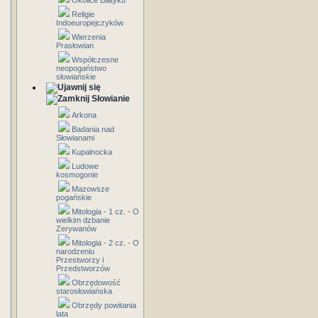
Okolice Bałtyku
Religie
Indoeuropejczyków
Wierzenia
Prasłowian
Współczesne
neopogaństwo
słowiańskie
Słowianie
Arkona
Badania nad
Słowianami
Kupalnocka
Ludowe
kosmogonie
Mazowsze
pogańskie
Mitologia - 1 cz. - O
wielkim dzbanie
Zerywanów
Mitologia - 2 cz. - O
narodzeniu
Przestworzy i
Przedstworzów
Obrzędowość
starosłowiańska
Obrzędy powitania
lata