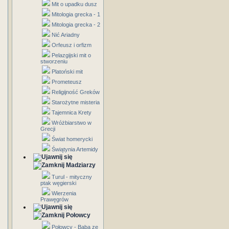
Mit o upadku dusz
Mitologia grecka - 1
Mitologia grecka - 2
Nić Ariadny
Orfeusz i orfizm
Pelazgijski mit o
stworzeniu
Platoński mit
Prometeusz
Religijność Greków
Starożytne misteria
Tajemnica Krety
Wróżbiarstwo w
Grecji
Świat homerycki
Świątynia Artemidy
Madziarzy
Turul - mityczny
ptak węgierski
Wierzenia
Prawęgrów
Połowcy
Połowcy - Baba ze