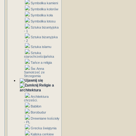
Symbolika kamieni
Symbolika kolorów
Symbolika koła
Symbolika lotosu
Sztuka bizantyjska
- 1
Sztuka bizanyjska
- 2
Sztuka islamu
Sztuka
starochrześcijańska
Tańce a religia
Św. Anna
Samotrzeć ze
Strzegomia
Religie a
architektura
Architektura
chrześci.
Babilon
Borobudur
Drewniane kościoły
- PL
Grecka świątynia
Kaliska cerkiew