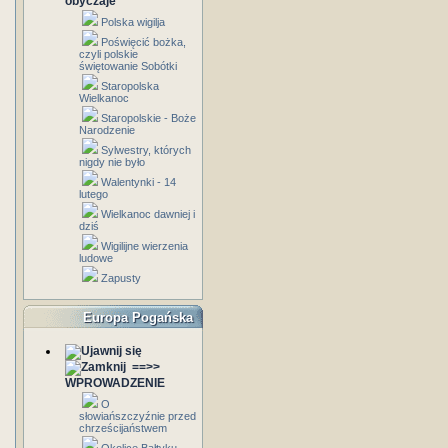
obyczaje
Polska wigilja
Poświęcić bożka,
czyli polskie
świętowanie Sobótki
Staropolska
Wielkanoc
Staropolskie - Boże
Narodzenie
Sylwestry, których
nigdy nie było
Walentynki - 14
lutego
Wielkanoc dawniej i
dziś
Wigilijne wierzenia
ludowe
Zapusty
Europa Pogańska
==>>
WPROWADZENIE
O
słowiańszczyźnie przed
chrześcijaństwem