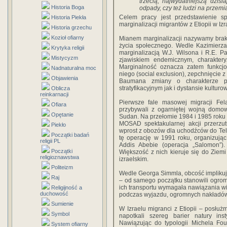
trzecią, najwydatniejszą dzisia
Historia Boga
odpady, czy też ludzi na przemi
Celem pracy jest przedstawienie s
Historia Piekła
marginalizacji migrantów z Etiopii w Izr
Historia grzechu
Kozioł ofiarny
Mianem marginalizacji nazywamy brak
życia społecznego. Wedle Kazimierza
Krytyka religii
marginalizacją W.J. Wilsona i R.E. P
Mistycyzm
zjawiskiem endemicznym, charaktery
Marginalność oznacza zatem funkcj
Nadnaturalna moc
niego (social exclusion), zepchnięcie
Objawienia
Baumana zmiany o charakterze pr
stratyfikacyjnym jak i dystansie kulturo
Oblicza
reinkarnacji
Pierwsze fale masowej migracji Fela
Ofiara
przybywali z ogarniętej wojną domow
Opętanie
Sudan. Na przełomie 1984 i 1985 roku 
MOSAD spektakularnej akcji przerzu
Piekło
wprost z obozów dla uchodźców do Tel A
Początki badań
tę operację w 1991 roku, organizując 
religii PL
Addis Abebie (operacja „Salomon”).
Początki
Większość z nich kieruje się do Ziem
religioznawstwa
izraelskim.
Politeizm
Wedle Georga Simmla, obcość implikuj
Raj
– od samego początku stanowili ogrom
ich transportu wymagała nawiązania wi
Religijność a
duchowość
podczas wyjazdu, ogromnych nakładów
Sumienie
W Izraelu migranci z Etiopii – posłuż
Symbol
napotkali szereg barier natury inst
Nawiązując do typologii Michela Fo
System ofiarny