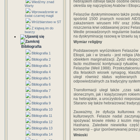
hebrajskim istnieje także osobne okreś
Wiedźmy znad
określa się najczęściej Arabów i Etiop
Warty
Wprowadzenie w
Felaszów dyskryminowano także posłu
świat czarnej magii
spośród 1500 znanych nosicieli AIDS
Wróżbiarstwo w ST
zakażeniem wirusem HIV oraz żółt
niszczenia krwi oddawanej przez Fela
Z klątwą im do
Wedle prowadzonych regularnie badań
twarzy
na dyskryminację rasową w Izraelu są s
Wymiar religijny
Bibliografia
Podstawowym wyróżnikiem Felaszów d
Bibliografia 1
Etiopii, jak i w Izraelu - jest religia
obiektem marginalizacji. Żydzi etiops
Bibliografia 2
facto możliwość kontynuacji rytuałów,
Bibliografia 3
Felaszów (Weil 1988). Przekształceniu 
Bibliografia 4
dla felaskich wiosek synagog, klaszto
uległ również status wybieranych 
Bibliografia 5
odpowiedzialnych za tradycyjny system 
Bibliografia 6
Transformacji uległ także „czas sak
Bibliografia 7
słonecznym, jak i księżycowym rokiem
Bibliografia 8
na hebrajskie, a uroczystości nieposi
Starano się także hebraizować tradycy
Bibliografia 9
Bibliografia 10
Zauważmy, że dyfuzja kulturowa n
Bibliografia 11
kulturowych. Felasze nadal zaczyna
spożywać krowie mleko z kozim mię
Bibliografia 12
Hashana. Zaledwie niewielka część
Bibliografia 13
konwersji – giur (porównywanej przez j
Bibliografia 14
Wnioski