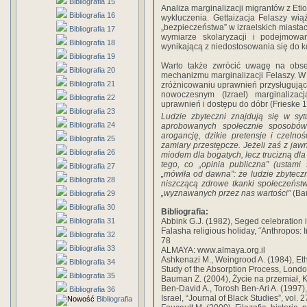
Bibliografia 15
Analiza marginalizacji migrantów z Eti
Bibliografia 16
wykluczenia. Gettaizacja Felaszy wią
„bezpieczeństwa” w izraelskich miastac
Bibliografia 17
wymiarze skolaryzacji i podejmowa
Bibliografia 18
wynikającą z niedostosowania się do k
Bibliografia 19
Warto także zwrócić uwagę na obse
Bibliografia 20
mechanizmu marginalizacji Felaszy. W 
Bibliografia 21
zróżnicowaniu uprawnień przysługują
nowoczesnym (Izrael) marginalizac
Bibliografia 22
uprawnień i dostępu do dóbr (Frieske 1
Bibliografia 23
Ludzie zbyteczni znajdują się w syt
Bibliografia 24
aprobowanych społecznie sposobów
arogancję, dzikie pretensje i czeln
Bibliografia 25
zamiary przestępcze. Jeżeli zaś z jaw
Bibliografia 26
miodem dla bogatych, lecz trucizną dla
tego, co „opinia publiczna” (ustam
Bibliografia 27
„mówiła od dawna”: że ludzie zbyteczn
Bibliografia 28
niszczącą zdrowe tkanki społeczeńst
„wyznawanych przez nas wartości”
(Ba
Bibliografia 29
Bibliografia 30
Bibliografia:
Bibliografia 31
Abbink G.J. (1982), Seged celebration i
Falasha religious holiday, ˝Anthropos: I
Bibliografia 32
78
Bibliografia 33
ALMAYA: www.almaya.org.il
Ashkenazi M., Weingrood A. (1984), Et
Bibliografia 34
Study of the Absorption Process, Lond
Bibliografia 35
Bauman Z. (2004), Życie na przemiał, 
Ben-David A., Torosh Ben-Ari A. (1997),
Bibliografia 36
Israel, “Journal of Black Studies”, vol. 2
Bibliografia