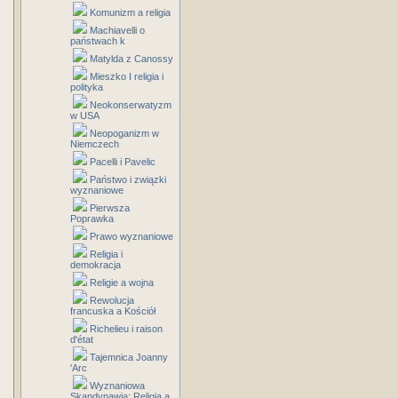
Komunizm a religia
Machiavelli o
państwach k
Matylda z Canossy
Mieszko I religia i
polityka
Neokonserwatyzm
w USA
Neopoganizm w
Niemczech
Pacelli i Pavelic
Państwo i związki
wyznaniowe
Pierwsza
Poprawka
Prawo wyznaniowe
Religia i
demokracja
Religie a wojna
Rewolucja
francuska a Kościół
Richelieu i raison
d'état
Tajemnica Joanny
'Arc
Wyznaniowa
Skandynawia: Religia a