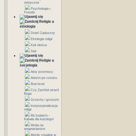
mistyczne
Psychologia r.
Freuda
Religie a
etnologia
Dzień Zaduszny
Etnologia religii
Kult słońca
Sati
Religie a
socjologia
Akty przemocy
Ateizm po czesku
Brat brud
Czy Zachód utracił
Boga
Grzechy i grzeszki
Instytucjonalizacja
religii
McJudaizm -
Kabała dla każdego!
Moda na
wegetarianizm
Mordy rytualne w