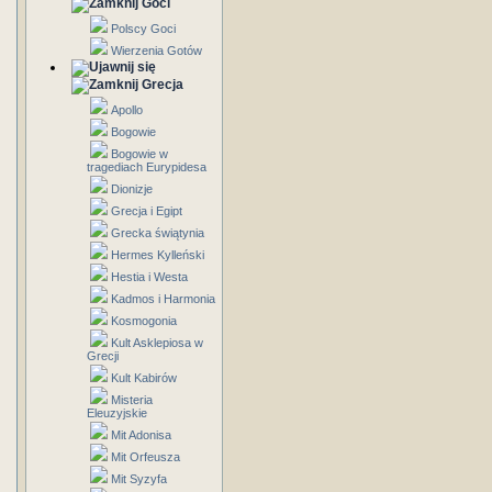
Goci
Polscy Goci
Wierzenia Gotów
Grecja
Apollo
Bogowie
Bogowie w
tragediach Eurypidesa
Dionizje
Grecja i Egipt
Grecka świątynia
Hermes Kylleński
Hestia i Westa
Kadmos i Harmonia
Kosmogonia
Kult Asklepiosa w
Grecji
Kult Kabirów
Misteria
Eleuzyjskie
Mit Adonisa
Mit Orfeusza
Mit Syzyfa