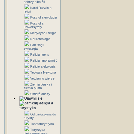
dobrzy albo źli
Karol Darwin o
religii
Kościół a ewolucja
Kościół a
uniwersytety
Medycyna i religia
Neuroteologia
Pan Bóg i
zwierzęta
Religia i geny
Religia i moralność
Religie a ekologia
Teologia Newtona
Vetulani o wierze
Ziemia płaska i
ziemia pusta
Śmierć duszy
Religia a
turystyka
Od pielgrzyma do
turysty
Tanatoturystyka
Turystyka
pielgrzymkowa -