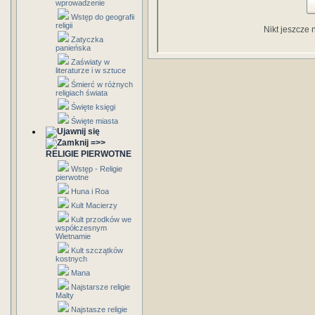
wprowadzenie
Wstęp do geografii
religii
Nikt jeszcze 
Zatyczka
panieńska
Zaświaty w
literaturze i w sztuce
Śmierć w różnych
religiach świata
Święte księgi
Święte miasta
=>>
RELIGIE PIERWOTNE
Wstęp - Religie
pierwotne
Huna i Roa
Kult Macierzy
Kult przodków we
współczesnym
Wietnamie
Kult szczątków
kostnych
Mana
Najstarsze religie
Malty
Najstasze religie