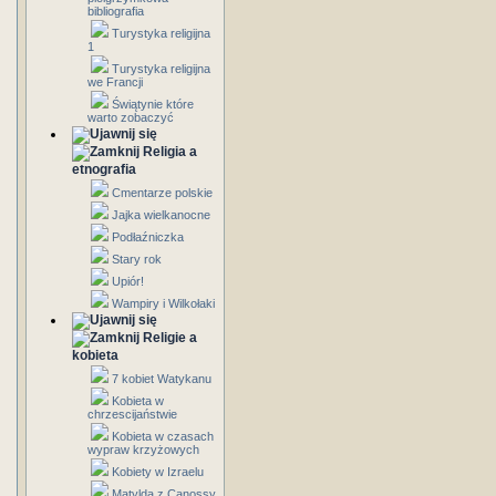
bibliografia
Turystyka religijna
1
Turystyka religijna
we Francji
Świątynie które
warto zobaczyć
Religia a
etnografia
Cmentarze polskie
Jajka wielkanocne
Podłaźniczka
Stary rok
Upiór!
Wampiry i Wilkołaki
Religie a
kobieta
7 kobiet Watykanu
Kobieta w
chrzescijaństwie
Kobieta w czasach
wypraw krzyżowych
Kobiety w Izraelu
Matylda z Canossy