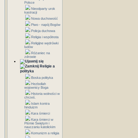
Polsce
Nieodparty urok
kastracji
Nowa duchowość
Piwo - napój Bogów
Policja duchowa
Religia i wspólnota
Religijne wędrówki
ludów
Różaniec na
zdrowie
Religie a
polityka
Boska polityka
Hezbollah
wojownicy Boga
Historia wolności w
chrześ.
Islam kontra
hinduizm
Kara śmierci
Kara śmierci w
Piśmie Świętym i
nauczaniu katolickim
Komunizm a religia