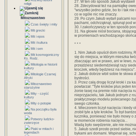
Rozwój historii
27. W ten oto sposób Jakub wystawił
religii
28. Zdecydował też na pamiątkę oweg
"wszystko jedno gdzie, bo to i tak ni
co w ogóle nic nie znaczy.
Mitoznawstwo
29. Po czym Jakub wytarł palcami nos,
pachami, odchrząknął, splunął pod wi
Czas święty i mity
30. I zakończywszy w ten sposób pora
Mit grecki
31. Na głowie niósł bociana, stojąceg
w promieniach wschodzącego słońca w
Mit i epos
Mit i kultura
* * *
Mit i sen
1. Nim Jakub opuścił dom rodzinny, 
Mit kosmogoniczny
się do miejsca, w którym mieszka twój
Ks. Rodz.
zbaczając ani w prawo, ani w lewo, 
Mitologia w historii
przejdziesz siedemdziesiąt razy siede
kultury
kroczek, wtedy będziesz na miejscu".
2. Jakub dobrze wbił sobie te słowa 
Mitologie Czarnej
bystrości.
Afryki
3. Przez całą drogę liczył kroki i za
Mitoznawstwo
powtarzał: "Tyle kroków plus jeden kro
starożytne
żonie łasej na premie robi nacięcia
Mity - część
nieprzyjacielu, tak Jakub jednym z r
kultury
praktycznego modelu polecanego żyj
swego członka.
Mity o potopie
4. Wieczorem liczył nacięcia i kiedy o
Na początku była
zrobił tyle a tyle kroków. To był bar
woda
łucznika, ponieważ nie było mowy o 
Potwory ludzko-
w momencie robienia nacięcia...
zwierzęce
Wadą było swędzenie, ale nie można 
5. Jakub szedł prosto przed siebie, n
Ptaki w mitach i
legendach
bykami ani domami. Wspinał się, schod