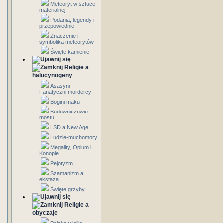
Meteoryt w sztuce
materialnej
Podania, legendy i
przepowiednie
Znaczenie i
symbolika meteorytów
Święte kamienie
Religie a
halucynogeny
Asasyni -
Fanatyczni mordercy
Bogini maku
Budowniczowie
mostu
LSD a New Age
Ludzie-muchomory
Megality, Opium i
Konopie
Pejotyzm
Szamanizm a
ekstaza
Święte grzyby
Religie a
obyczaje