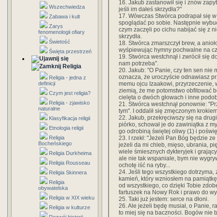
16. Jakub zastanowił się i znów zapyt
Wszechwiedza
jeśli im dałeś skrzydła?"
17. Wówczas Stwórca podrapał się w n
Zabawa i kult
spoglądać po sobie. Następnie wybuc
Zarys
czym zaczęli po cichu nabijać się z 
fenomenologii ofiary
skrzydła.
Świetość
18. Stwórca zmarszczył brew, a anioł
wyśpiewując hymny pochwalne na cz
Święta przestrzeń
19. Stwórca westchnął i zwrócił się do
nam potrzeba".
Religia
20. Jakub: "O Panie, czy ten sen nie
oznacza, że uroczyście odnawiasz p
Religia - jedna z
memu ojcu Izaakowi, przyrzeczenie, 
definicji
ziemią, że me potomstwo obfitować będ
Czym jest religia?
cielęta o dwóch głowach i inne podo
Religia - zjawisko
21. Stwórca westchnął ponownie: "Prz
naturalne
tym". I oddalił się zmęczonym krokiem
22. Jakub, przekręciwszy się na drugi
Klasyfikacja religii
piórko, schował je do zawiniątka z m
Etnologia religii
go odrobiną świętej oliwy (1) i pośw
23. I rzekł: "Jeżeli Pan Bóg będzie z
Religia
Bocheńskiego
jeżeli da mi chleb, mięso, ubrania, p
wiele śmiesznych dykteryjek i grający
Religia Durkheima
ale nie tak wspaniale, bym nie wygr
Religia Rousseau
ochotę iść na ryby...
24. Jeśli tego wszystkiego dotrzyma
Religia Skinnera
kamień, który wzniosłem na pamiątkę
Religia
od wszystkiego, co dzięki Tobie zdo
obywatelska
fartuszek na Nowy Rok i prawo do wy
Religia w XIX wieku
25. Taki już jestem: serce na dłoni.
26. Ale jeżeli będę musiał, o Panie, r
Religia w kulturze
to miej się na baczności. Bogów nie b