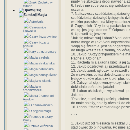
nigdy nie zbaczał z drogi nawet na 
Znaki Zodiaku w
6. I żeby nie sugerować się widokie
mitach
oczyma.
7. Naliczywszy sześćdziesiąt dziewię
Magia
sześćdziesiąt dziewięć tysięcy sto dz
wielkim pastwisku, na którym pasterze 
Astrologia
8. Zapytał ich: "Czy to są pastwiska
Czarownice
widzę, jest jego domem?" Odpowiedz
Litewskie
9. Upewnił się jeszcze:
Czary i czarownice
"Jak się miewa wuj Laban? A oni odrzek
dobra mego wuja?" A oni odpowiadali
Czary i czarty
"Mają się świetnie, jest najbogatszym
polskie
do niego wraz z całą ziemią, po której s
Kary za czarymary
10. Jakub: "A czy przypadkiem nie ma
Magia a religia
Rachela. Oto ona!"
11. Rachela miała ładną kibić, a jej t
Magia afrykańska
12. Jakub pozdrowił ją i przedstawił 
Magia babilońska
13. Jakub zamknął oczy i przeszedł tr
Ze wszystkim, co już dotychczas prze
Magia podbija świat
tysięcy kroków plus trzy kroki, plus j
Magia w islamie
14. Zatrzymał się, otworzył oczy i st
dokładnie pośrodku jadalni.
Magia w
średniowieczu
15. Laban uściskał go, wycałował i p
Jakuba:
Matka Joanna od
"Przecież jesteś moją kością i ciałem
Aniołów
do mnie należy, należy również do ci
O czarownicach
16. I dodał: "Masz zamiar długo pozo
O pojęciu magii
* * *
Procesy o czary -
Prusy
1. Jakub już od miesiąca mieszkał u L
Sztuka wróżenia
stad owiec do pilnowania. Po miesiącu