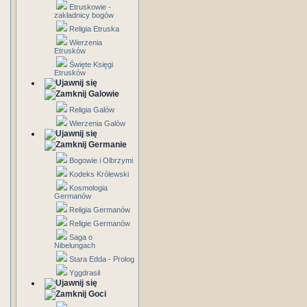
Etruskowie -
zakładnicy bogów
Religia Etruska
Wierzenia
Etrusków
Święte Księgi
Etrusków
Galowie
Religia Galów
Wierzenia Galów
Germanie
Bogowie i Olbrzymi
Kodeks Królewski
Kosmologia
Germanów
Religia Germanów
Religie Germanów
Saga o
Nibelungach
Stara Edda - Prolog
Yggdrasil
Goci