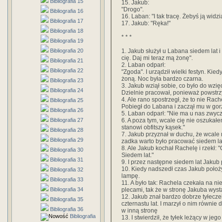
Bibliografia 15
15. Jakub:
"Drogo".
Bibliografia 16
16. Laban: "I tak tracę. Żebyś ją widzia
Bibliografia 17
17. Jakub: "Ręka!"
Bibliografia 18
* * *
Bibliografia 19
1. Jakub służył u Labana siedem lat i
Bibliografia 20
cię. Daj mi teraz mą żonę".
Bibliografia 21
2. Laban odparł:
Bibliografia 22
"Zgoda". I urządził wielki festyn. Kie
żoną. Noc była bardzo czarna.
Bibliografia 23
3. Jakub wziął sobie, co było do wzi
Bibliografia 24
Dzielnie pracował, ponieważ powstrz
4. Ale rano spostrzegł, że to nie Rach
Bibliografia 25
Pobiegł do Labana i zaczął mu w gor
Bibliografia 26
5. Laban odparł: "Nie ma u nas zwyc
6. A poza tym, wcale cię nie oszukałe
Bibliografia 27
stanowi obfitszy kąsek."
Bibliografia 28
7. Jakub przyznał w duchu, że wcale 
Bibliografia 29
zadka warto było pracować siedem la
8. Ale Jakub kochał Rachelę i rzekł:
Bibliografia 30
Siedem lat."
Bibliografia 31
9. I przez następne siedem lat Jakub
10. Kiedy nadszedł czas Jakub położy
Bibliografia 32
lampę.
Bibliografia 33
11. A było tak: Rachela czekała na n
plecami, tak że w stronę Jakuba wyst
Bibliografia 34
12. Jakub znał bardzo dobrze tyłecze
Bibliografia 35
czternastu lat. I marzył o nim równie
Bibliografia 36
w inną stronę
Bibliografia
13. I stwierdził, że tyłek leżący w jego