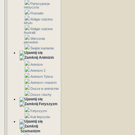
Partycypacja
mistyczna
Pramatki
Religie rodzime
Afryki
Religie rodzime
Australii
Wierzenia
pierwotne
Święte kamienie
Animizm
Animizm
Animizm 2
Animizm Tylora
Animizm i manizm
Dusza w animizmie
Dusze i duchy
Fetyszyzm
Fetyszyzm
Kult fetyszów
Szamanizm