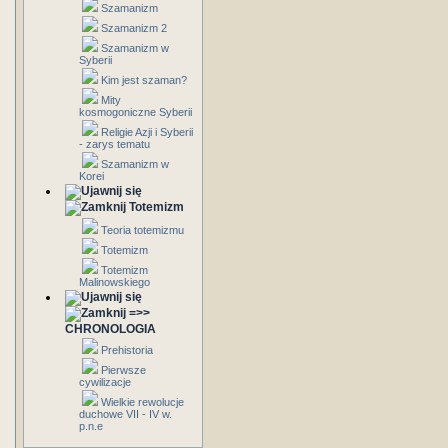
Szamanizm
Szamanizm 2
Szamanizm w
Syberii
Kim jest szaman?
Mity
kosmogoniczne Syberii
Religie Azji i Syberii
- zarys tematu
Szamanizm w
Korei
Totemizm
Teoria totemizmu
Totemizm
Totemizm
Malinowskiego
=>>
CHRONOLOGIA
Prehistoria
Pierwsze
cywilizacje
Wielkie rewolucje
duchowe VII - IV w.
p.n.e