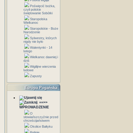
Polska wigilja
Poświęcić bożka,
czyli polskie
świętowanie Sobótki
Staropolska
Wielkanoc
Staropolskie - Boże
Narodzenie
Sylwestry, których
nigdy nie było
Walentynki - 14
lutego
Wielkanoc dawniej i
dziś
Wigilijne wierzenia
ludowe
Zapusty
Europa Pogańska
==>>
WPROWADZENIE
O
słowiańszczyźnie przed
chrześcijaństwem
Okolice Bałtyku
Religie