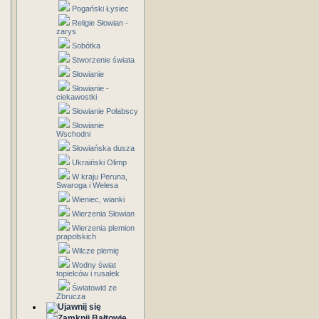
Pogański Łysiec
Religie Słowian -
zarys
Sobótka
Stworzenie świata
Słowianie
Słowianie -
ciekawostki
Słowianie Połabscy
Słowianie
Wschodni
Słowiańska dusza
Ukraiński Olimp
W kraju Peruna,
Swaroga i Welesa
Wieniec, wianki
Wierzenia Słowian
Wierzenia plemion
prapolskich
Wilcze plemię
Wodny świat
topielców i rusałek
Światowid ze
Zbrucza
Bałtowie