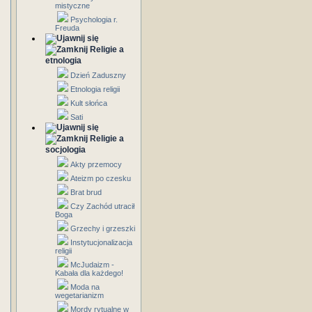
mistyczne
Psychologia r.
Freuda
Religie a
etnologia
Dzień Zaduszny
Etnologia religii
Kult słońca
Sati
Religie a
socjologia
Akty przemocy
Ateizm po czesku
Brat brud
Czy Zachód utracił
Boga
Grzechy i grzeszki
Instytucjonalizacja
religii
McJudaizm -
Kabała dla każdego!
Moda na
wegetarianizm
Mordy rytualne w