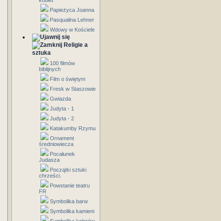
kobiet
Papieżyca Joanna
Pasqualina Lehner
Wdowy w Kościele
Religie a
sztuka
100 filmów
biblijnych
Film o świętym
Fresk w Staszowie
Gwiazda
Judyta - 1
Judyta - 2
Katakumby Rzymu
Ornament
średniowiecza
Pocałunek
Judasza
Początki sztuki
chrześci.
Powstanie teatru
FR
Symbolika barw
Symbolika kamieni