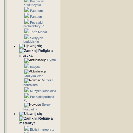
Kościół w
Kosieczynie
Paestum
Panteon
Początki
architektury PL
Tadż Mahal
Świątynie
buddyjskie
Religie a
muzyka
Hymn
Kolęda
Muzyka Wed
Muzyka
hebrajska
Muzyka kościelna
Początki polifonii
PL
Śpiew
kościelny
Religie a
meteoryt
Biblia i meteoryty