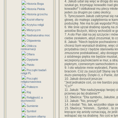
4. Jakub udał się więc w drogę do w
Historia Boga
szukał go, trzymając kowadło nad gło
kowadło!" I obtłukiwał mu plecy młote
Historia Piekła
jeden za drugim po całej okolicy.
Historia grzechu
5. Tymczasem Jakub zatrzymał się na
głowę, do małego zagłębienia w kami
Kozioł ofiarny
poduszkę. Nie ma to jak wygoda! Przy
Krytyka religii
6. We śnie ujrzał drabinę opartą na 
Mistycyzm
aniołów Bożych, którzy wchodzili w gó
7. A oto Pan stał na jej szczycie i mó
Nadnaturalna moc
ciebie zesłałem, abyś zrozumiał, to c
Objawienia
8. Jakub: "Niech będzie pochwalone 
chcesz bym wynalazł drabinę, więc ci 
Oblicza
przydatna rzecz i będzie stanowiła k
reinkarnacji
zmuszone podskakiwać, aby dosięgnąć 
Ofiara
z siódmego piętra nie będzie musiiał
Opętanie
wczepiony paznokciami w mur, a stra
pięknym, czerwonym samochodem o szy
Piekło
9. I oto właśnie mnie wybrałeś, Pani
Początki badań
braciom. Cóż za zaszczyt! Stanę się 
religii PL
dużo pieniędzy. Dzięki ci, o Panie, dzi
10. Jakub dorzucił jeszcze:
Początki
religioznawstwa
"Jest jednakże coś, co nie bardzo poj
"Co?"
Politeizm
11. Jakub: "Nie nadużywając twojej c
Raj
przerwy po tej drabinie?"
12. Stwórca: "Dla symbolu, Jakubie, 
Religijność a
13. Jakub: "No, proszę!"
duchowość
14. I dodał: "No, tak, wszystko staje s
Sumienie
15. Stwórca: "Hmmm... Symbol... to z
Symbol
kręcące się anioły oznaczają, że jeśl
wdrapać się na drabinę. No coś w tym 
System ofiarny