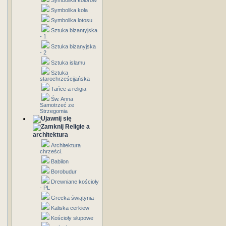
Symbolika kolorów
Symbolika koła
Symbolika lotosu
Sztuka bizantyjska
- 1
Sztuka bizanyjska
- 2
Sztuka islamu
Sztuka
starochrześcijańska
Tańce a religia
Św. Anna
Samotrzeć ze
Strzegomia
Religie a
architektura
Architektura
chrześci.
Babilon
Borobudur
Drewniane kościoły
- PL
Grecka świątynia
Kaliska cerkiew
Kościoły słupowe