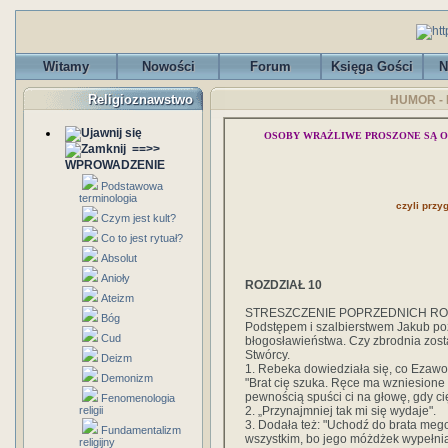
Witamy
Nowości
Forum
Księga Gości
N
Religioznawstwo
HUMOR - P
OSOBY WRAŻLIWE PROSZONE SĄ O
==>>
WPROWADZENIE
Podstawowa
terminologia
czyli prz
Czym jest kult?
Co to jest rytuał?
Absolut
Anioły
ROZDZIAŁ 10
Ateizm
STRESZCZENIE POPRZEDNICH RO
Bóg
Podstępem i szalbierstwem Jakub po
Cud
błogosławieństwa. Czy zbrodnia zost
Stwórcy.
Deizm
1. Rebeka dowiedziała się, co Ezawow
Demonizm
"Brat cię szuka. Ręce ma wzniesione 
pewnością spuści ci na głowę, gdy ci
Fenomenologia
2. „Przynajmniej tak mi się wydaje".
religii
3. Dodała też: "Uchodź do brata me
Fundamentalizm
wszystkim, bo jego móżdżek wypełnia
religijny