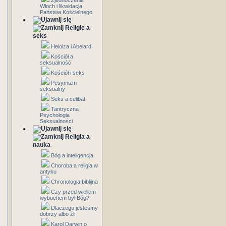
Zjednoczenie
Włoch i likwidacja
Państwa Kościelnego
Religie a
seks
Heloiza i Abelard
Kościół a
seksualność
Kościół i seks
Pesymizm
seksualny
Seks a celibat
Tantryczna
Psychologia
Seksualności
Religia a
nauka
Bóg a inteligencja
Choroba a religia w
antyku
Chronologia biblijna
Czy przed wielkim
wybuchem był Bóg?
Dlaczego jesteśmy
dobrzy albo źli
Karol Darwin o