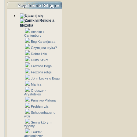
Zagadnienia Religijne
Religie a
filozofia
Anselm z
Cantenbury
Bóg Kartezjusza
Czym jest etyka?
Dobro i zlo
Duns Szkot
Filozofia Boga
Filozofia religii
John Locke o Bogu
Mantra
O duszy -
Arystoteles
Państwo Platona
Problem zła
Schopenhauer o
woli
Sen w którym
żyjemy
Traktat
ateologiczny