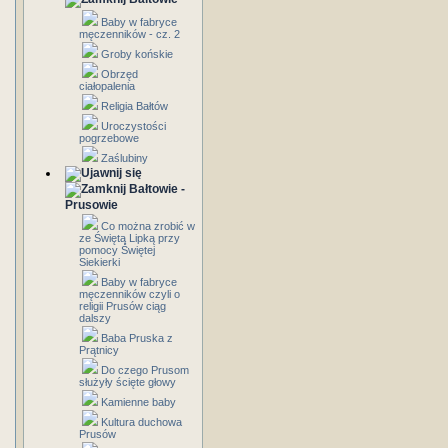
Baby w fabryce
męczenników - cz. 2
Groby końskie
Obrzęd
ciałopalenia
Religia Bałtów
Uroczystości
pogrzebowe
Zaślubiny
Bałtowie -
Prusowie
Co można zrobić w
ze Świętą Lipką przy
pomocy Świętej
Siekierki
Baby w fabryce
męczenników czyli o
religii Prusów ciąg
dalszy
Baba Pruska z
Prątnicy
Do czego Prusom
służyły ścięte głowy
Kamienne baby
Kultura duchowa
Prusów