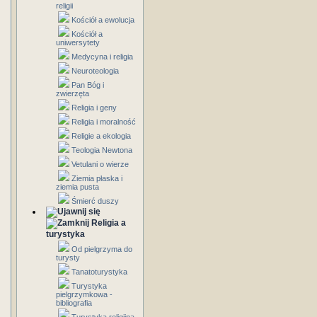
religii
Kościół a ewolucja
Kościół a
uniwersytety
Medycyna i religia
Neuroteologia
Pan Bóg i
zwierzęta
Religia i geny
Religia i moralność
Religie a ekologia
Teologia Newtona
Vetulani o wierze
Ziemia płaska i
ziemia pusta
Śmierć duszy
Religia a
turystyka
Od pielgrzyma do
turysty
Tanatoturystyka
Turystyka
pielgrzymkowa -
bibliografia