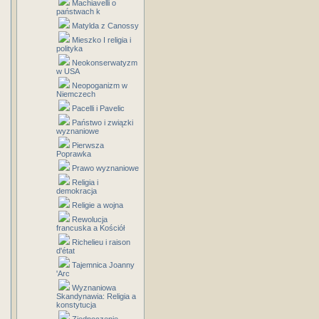
Machiavelli o
państwach k
Matylda z Canossy
Mieszko I religia i
polityka
Neokonserwatyzm
w USA
Neopoganizm w
Niemczech
Pacelli i Pavelic
Państwo i związki
wyznaniowe
Pierwsza
Poprawka
Prawo wyznaniowe
Religia i
demokracja
Religie a wojna
Rewolucja
francuska a Kościół
Richelieu i raison
d'état
Tajemnica Joanny
'Arc
Wyznaniowa
Skandynawia: Religia a
konstytucja