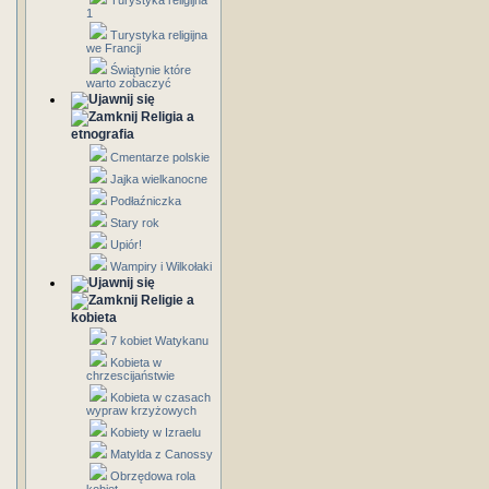
Turystyka religijna
1
Turystyka religijna
we Francji
Świątynie które
warto zobaczyć
Religia a
etnografia
Cmentarze polskie
Jajka wielkanocne
Podłaźniczka
Stary rok
Upiór!
Wampiry i Wilkołaki
Religie a
kobieta
7 kobiet Watykanu
Kobieta w
chrzescijaństwie
Kobieta w czasach
wypraw krzyżowych
Kobiety w Izraelu
Matylda z Canossy
Obrzędowa rola