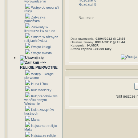
Rozdział 8
wprowadzenie
Rozdział 9
Wstęp do geografii
religii
Zatyczka
Nadesłał:
panieńska
Zaświaty w
literaturze i w sztuce
Śmierć w różnych
Data utworzenia:
03/04/2012 @ 15:35
religiach świata
Ostatnie zmiany:
03/04/2012 @ 15:44
Kategoria :
HUMOR
Święte księgi
Strona czytana
101090 razy
Święte miasta
=>>
RELIGIE PIERWOTNE
Wstęp - Religie
pierwotne
Huna i Roa
Kult Macierzy
Kult przodków we
Nikt jeszcze 
współczesnym
Wietnamie
Kult szczątków
kostnych
Mana
Najstarsze religie
Malty
Najstasze religie