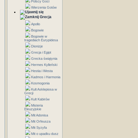
Polscy Goci
Wierzenia Gotów
Grecja
Apollo
Bogowie
Bogowie w
tragediach Eurypidesa
Dionizje
Grecja i Egipt
Grecka świątynia
Hermes Kylleński
Hestia i Westa
Kadmos i Harmonia
Kosmogonia
Kult Asklepiosa w
Grecji
Kult Kabirów
Misteria
Eleuzyjskie
Mit Adonisa
Mit Orfeusza
Mit Syzyfa
Mit o upadku dusz