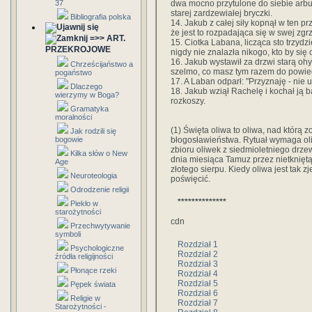
dwa mocno przytulone do siebie arbuz
37
starej zardzewiałej bryczki.
Bibliografia polska
14. Jakub z całej siły kopnął w ten prz
że jest to rozpadająca się w swej zgrz
=>> ART.
15. Ciotka Labana, licząca sto trzydz
PRZEKROJOWE
nigdy nie znalazła nikogo, kto by się 
16. Jakub wystawił za drzwi starą ohyd
Chrześcijaństwo a
szelmo, co masz tym razem do powie
pogaństwo
17. A Laban odparł: "Przyznaję - nie 
Dlaczego
18. Jakub wziął Rachelę i kochał ją ba
wierzymy w Boga?
rozkoszy.
Gramatyka
moralności
(1) Święta oliwa to oliwa, nad którą
Jak rodzili się
błogosławieństwa. Rytuał wymaga ol
bogowie
zbioru oliwek z siedmioletniego drz
Kilka słów o New
dnia miesiąca Tamuz przez nietknięt
Age
złotego sierpu. Kiedy oliwa jest tak z
Neuroteologia
poświęcić.
Odrodzenie religii
**************
Piekło w
starożytności
cdn
Przechwytywanie
symboli
Rozdział 1
Psychologiczne
Rozdział 2
źródła religijności
Rozdział 3
Płonące rzeki
Rozdział 4
Rozdział 5
Pępek świata
Rozdział 6
Religie w
Rozdział 7
Starożytności -