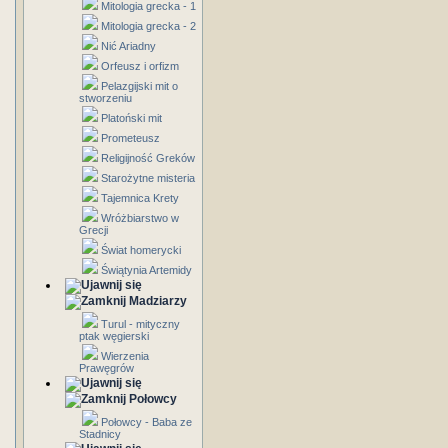
Mitologia grecka - 1
Mitologia grecka - 2
Nić Ariadny
Orfeusz i orfizm
Pelazgijski mit o
stworzeniu
Platoński mit
Prometeusz
Religijność Greków
Starożytne misteria
Tajemnica Krety
Wróżbiarstwo w
Grecji
Świat homerycki
Świątynia Artemidy
Madziarzy
Turul - mityczny
ptak węgierski
Wierzenia
Prawęgrów
Połowcy
Połowcy - Baba ze
Stadnicy