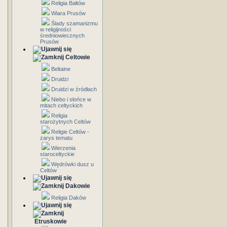
Religia Bałtów
Wiara Prusów
Ślady szamanizmu
w religijności
średniowiecznych
Prusów
Celtowie
Beltaine
Druidzi
Druidzi w źródłach
Niebo i słońce w
mitach celtyckich
Religia
starożytnych Celtów
Religie Celtów -
zarys tematu
Wierzenia
staroceltyckie
Wędrówki dusz u
Celtów
Dakowie
Religia Daków
Etruskowie