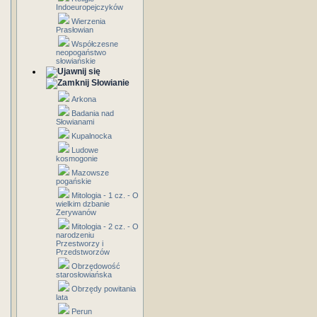
Indoeuropejczyków
Wierzenia
Prasłowian
Współczesne
neopogaństwo
słowiańskie
Słowianie
Arkona
Badania nad
Słowianami
Kupalnocka
Ludowe
kosmogonie
Mazowsze
pogańskie
Mitologia - 1 cz. - O
wielkim dzbanie
Zerywanów
Mitologia - 2 cz. - O
narodzeniu
Przestworzy i
Przedstworzów
Obrzędowość
starosłowiańska
Obrzędy powitania
lata
Perun