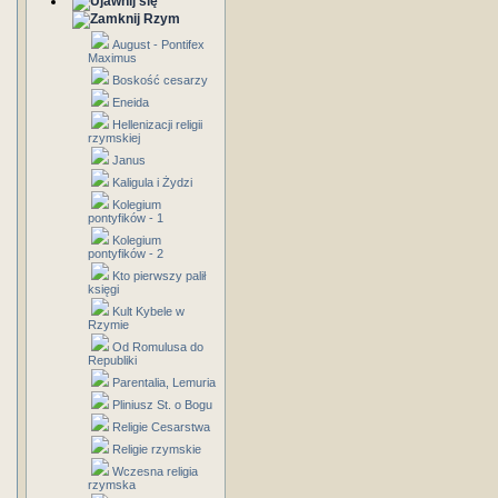
Rzym
August - Pontifex
Maximus
Boskość cesarzy
Eneida
Hellenizacji religii
rzymskiej
Janus
Kaligula i Żydzi
Kolegium
pontyfików - 1
Kolegium
pontyfików - 2
Kto pierwszy palił
księgi
Kult Kybele w
Rzymie
Od Romulusa do
Republiki
Parentalia, Lemuria
Pliniusz St. o Bogu
Religie Cesarstwa
Religie rzymskie
Wczesna religia
rzymska