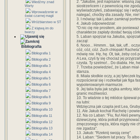
2. "Jakubie, jest napisane: własną 
Wiedźmy znad
siostrzeńcem i z pewnością nie zgodzi
Warty
wyświadczyłeś, zabawiając się i wd
Wprowadzenie w
nalegać, choćby dla zasady. Nie, nie! 
świat czarnej magii
3. I mówiąc tak Laban zamknął portmo
Wróżbiarstwo w ST
4. Jakub odpowiedział:
"O nic cię nie prosiłem, ale poniewa
Z klątwą im do
charakterze zapłaty dostać twoją cór
twarzy
5. Laban spojrzał na Jakuba, spojrzał
zaczął:
6. Nooo... Hmmm... tak, tak, uff... ocz
Bibliografia
cóż, cóż, cóż. Zuch chłopak! Rachela
Bibliografia 1
mówię nie. Hę, hę. Ot, tak, żeby co
A Lea, czyś ty się chociaż jej przyjrza
Bibliografia 2
czysta. Ty szelmo!... Do diabła. He, he.
Bibliografia 3
7. Trzeba powiedzieć, że Laban miał 
starsza.
Bibliografia 4
8. Miała słodkie oczy, a jej tyłeczek
Bibliografia 5
rozpościerał się i rozkwitał jak figa
wypolerowanym marmurze.
Bibliografia 6
9. Jej talia była jak szyjka amfory,
Bibliografia 7
granic możliwości.
Bibliografia 8
10. To właśnie o tej młódce śpiewał 
na lutni:
Bibliografia 9
Wdzięczna jak czapla jest Lea, Gruby 
Bibliografia 10
11. Ale Jakub kochał Rachelę i powie
12. Na co Laban: "Fiu, fiu! Aleś pewn
Bibliografia 11
dziewczynę, która potrafi przyjmować
Bibliografia 12
zmęczonego męża, która nigdy nie cho
nie zgadza".
Bibliografia 13
13. Jakub: "Rzeknij swoją cenę".
Bibliografia 14
14. Laban: "Siedem lat pracy. To albo 