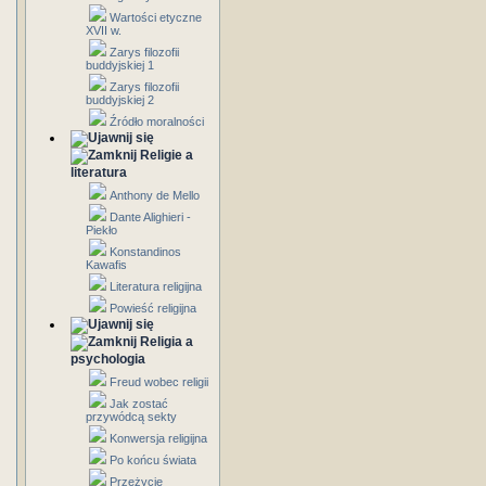
Wartości etyczne
XVII w.
Zarys filozofii
buddyjskiej 1
Zarys filozofii
buddyjskiej 2
Źródło moralności
Religie a
literatura
Anthony de Mello
Dante Alighieri -
Piekło
Konstandinos
Kawafis
Literatura religijna
Powieść religijna
Religia a
psychologia
Freud wobec religii
Jak zostać
przywódcą sekty
Konwersja religijna
Po końcu świata
Przeżycie