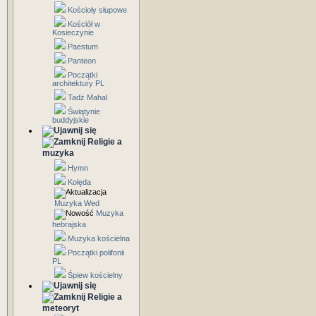
Kościoły słupowe
Kościół w
Kosieczynie
Paestum
Panteon
Początki
architektury PL
Tadż Mahal
Świątynie
buddyjskie
Religie a
muzyka
Hymn
Kolęda
Muzyka Wed
Muzyka
hebrajska
Muzyka kościelna
Początki polifonii
PL
Śpiew kościelny
Religie a
meteoryt