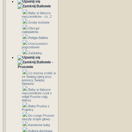
Bałtowie
Baby w fabryce
męczenników - cz. 2
Groby końskie
Obrzęd
ciałopalenia
Religia Bałtów
Uroczystości
pogrzebowe
Zaślubiny
Bałtowie -
Prusowie
Co można zrobić w
ze Świętą Lipką przy
pomocy Świętej
Siekierki
Baby w fabryce
męczenników czyli o
religii Prusów ciąg
dalszy
Baba Pruska z
Prątnicy
Do czego Prusom
służyły ścięte głowy
Kamienne baby
Kultura duchowa