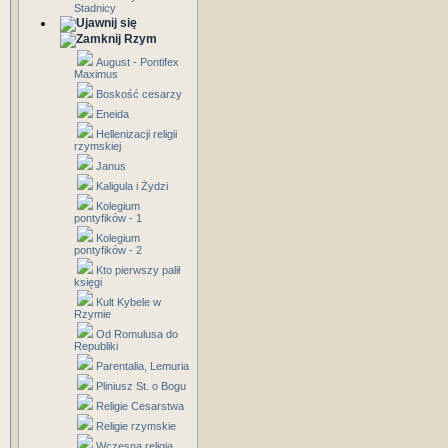
Stadnicy
Rzym
August - Pontifex
Maximus
Boskość cesarzy
Eneida
Hellenizacji religii
rzymskiej
Janus
Kaligula i Żydzi
Kolegium
pontyfików - 1
Kolegium
pontyfików - 2
Kto pierwszy palił
księgi
Kult Kybele w
Rzymie
Od Romulusa do
Republiki
Parentalia, Lemuria
Pliniusz St. o Bogu
Religie Cesarstwa
Religie rzymskie
Wczesna religia