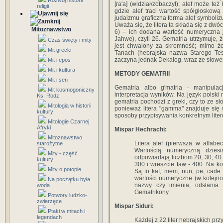
Rozwój historii
[ra'a] (widział/zobaczył); alef może też być niemy, np. w 
religii
gdzie alef traci wartość spółgłoskową
judaizmu graficzna forma alef symboliz
Uważa się, że litera ta składa się z dwóch liter jod (י, w gematrii mającego wa
Mitoznawstwo
6) – ich dodana wartość numeryczna jest taka sama, jak wyrazu Bóg (jod-he-waw-he, יהוה,
Jahwe), czyli 26. Gematria utrzymuje,
Czas święty i mity
jest chwalony za skromność; mimo że 
Mit grecki
Tanach (hebrajska nazwa Starego Testa
zaczyna jednak Dekalog, wraz ze słowe
Mit i epos
Mit i kultura
METODY GEMATRII
Mit i sen
Gematria albo g'matria - manipulac
Mit kosmogoniczny
interpretacja wyników. Na język polski
Ks. Rodz.
gematria pochodzi z greki, czy to ze sł
Mitologia w historii
ponieważ litera "gamma" znajduje się w
kultury
sposoby przypisywania konkretnym lite
Mitologie Czarnej
Afryki
Mispar Hechrachi:
Mitoznawstwo
Litera alef (pierwsza w alfabec
starożytne
Wartością numeryczną dziesią
Mity - część
odpowiadają liczbom 20, 30, 40 it
kultury
300 i wreszcie taw - 400. Na ko
Mity o potopie
Są to kaf, mem, nun, pe, cade 
wartości numeryczne (w kolejn
Na początku była
nazwy czy imienia, odsłania
woda
Gematrikony.
Potwory ludzko-
zwierzęce
Mispar Siduri:
Ptaki w mitach i
legendach
Każdej z 22 liter hebrajskich pr