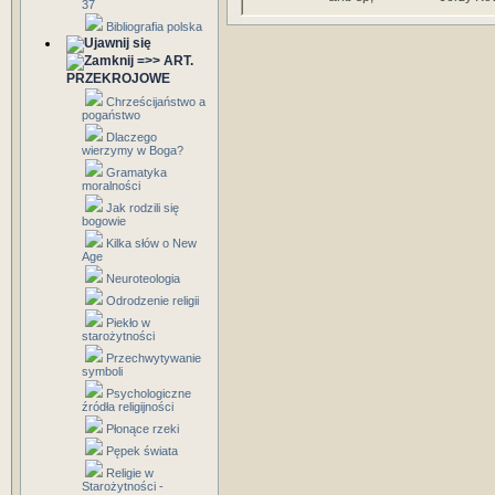
37
Bibliografia polska
=>> ART.
PRZEKROJOWE
Chrześcijaństwo a
pogaństwo
Dlaczego
wierzymy w Boga?
Gramatyka
moralności
Jak rodzili się
bogowie
Kilka słów o New
Age
Neuroteologia
Odrodzenie religii
Piekło w
starożytności
Przechwytywanie
symboli
Psychologiczne
źródła religijności
Płonące rzeki
Pępek świata
Religie w
Starożytności -