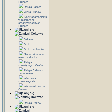
Prusów
Religia Bałtów
Wiara Prusów
Ślady szamanizmu
w religijności
średniowiecznych
Prusów
Celtowie
Beltaine
Druidzi
Druidzi w źródłach
Niebo i słońce w
mitach celtyckich
Religia
starożytnych Celtów
Religie Celtów -
zarys tematu
Wierzenia
staroceltyckie
Wędrówki dusz u
Celtów
Dakowie
Religia Daków