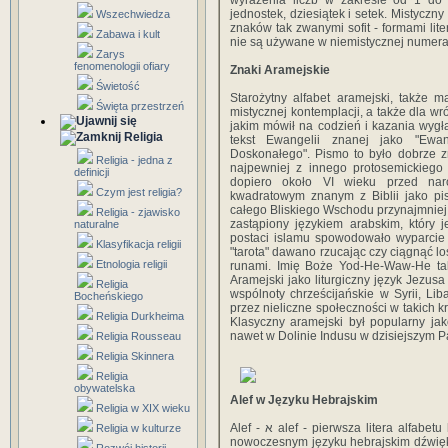
wyrażenia liczb w zakresie od 1 do
jednostek, dziesiątek i setek. Mistyczny
Wszechwiedza
znaków tak zwanymi sofit - formami lit
Zabawa i kult
nie są używane w niemistycznej numerac
Zarys
fenomenologii ofiary
Znaki Aramejskie
Świetość
Starożytny alfabet aramejski, także 
Święta przestrzeń
mistycznej kontemplacji, a także dla wr
jakim mówił na codzień i kazania wygł
Religia
tekst Ewangelii znanej jako "Ewa
Doskonałego". Pismo to było dobrze z
Religia - jedna z
najpewniej z innego protosemickiego 
definicji
dopiero około VI wieku przed naro
Czym jest religia?
kwadratowym znanym z Biblii jako pis
całego Bliskiego Wschodu przynajmniej od
Religia - zjawisko
zastąpiony językiem arabskim, który 
naturalne
postaci islamu spowodowało wyparcie 
Klasyfikacja religii
"tarota" dawano rzucając czy ciągnąć lo
Etnologia religii
runami. Imię Boże Yod-He-Waw-He tak
Aramejski jako liturgiczny język Jezus
Religia
wspólnoty chrześcijańskie w Syrii, Lib
Bocheńskiego
przez nieliczne społeczności w takich kr
Religia Durkheima
Klasyczny aramejski był popularny jako 
nawet w Dolinie Indusu w dzisiejszym Pa
Religia Rousseau
Religia Skinnera
Religia
obywatelska
Alef w Języku Hebrajskim
Religia w XIX wieku
Alef - א alef - pierwsza litera alfabetu hebrajskiego i fenickiego, odpowiadająca liczbie 1. W
Religia w kulturze
nowoczesnym języku hebrajskim dźwiękiem 