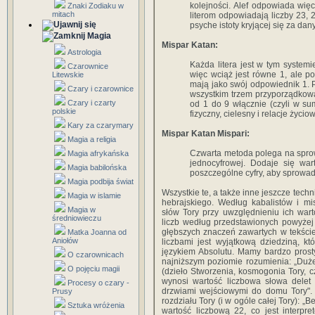
kolejności. Alef odpowiada więc 
Znaki Zodiaku w
mitach
literom odpowiadają liczby 23, 
psyche istoty kryjącej się za da
Magia
Mispar Katan:
Astrologia
Każda litera jest w tym system
Czarownice
więc wciąż jest równe 1, ale p
Litewskie
mają jako swój odpowiednik 1. P
Czary i czarownice
wszystkim trzem przyporządkowan
Czary i czarty
od 1 do 9 włącznie (czyli w su
polskie
fizyczny, cielesny i relacje życ
Kary za czarymary
Mispar Katan Mispari:
Magia a religia
Czwarta metoda polega na sprow
Magia afrykańska
jednocyfrowej. Dodaje się wart
Magia babilońska
poszczególne cyfry, aby sprowadz
Magia podbija świat
Wszystkie te, a także inne jeszcze techn
Magia w islamie
hebrajskiego. Według kabalistów i m
Magia w
słów Tory przy uwzględnieniu ich warto
średniowieczu
liczb według przedstawionych powyżej 
głębszych znaczeń zawartych w tekście
Matka Joanna od
Aniołów
liczbami jest wyjątkową dziedziną, kt
językiem Absolutu. Mamy bardzo prosty
O czarownicach
najniższym poziomie rozumienia: „Duż
O pojęciu magii
(dzieło Stworzenia, kosmogonia Tory, cz
wynosi wartość liczbowa słowa delet 
Procesy o czary -
drzwiami wejściowymi do domu Tory". 
Prusy
rozdziału Tory (i w ogóle całej Tory): „
Sztuka wróżenia
wartość liczbową 22, co jest interpr