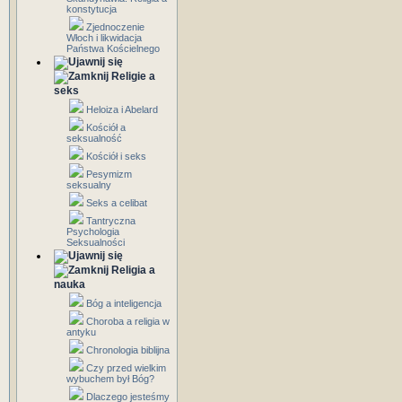
konstytucja
Zjednoczenie
Włoch i likwidacja
Państwa Kościelnego
Religie a
seks
Heloiza i Abelard
Kościół a
seksualność
Kościół i seks
Pesymizm
seksualny
Seks a celibat
Tantryczna
Psychologia
Seksualności
Religia a
nauka
Bóg a inteligencja
Choroba a religia w
antyku
Chronologia biblijna
Czy przed wielkim
wybuchem był Bóg?
Dlaczego jesteśmy