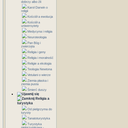
dobrzy albo źli
Karol Darwin o
religii
Kościół a ewolucja
Kościół a
uniwersytety
Medycyna i religia
Neuroteologia
Pan Bóg i
zwierzęta
Religia i geny
Religia i moralność
Religie a ekologia
Teologia Newtona
Vetulani o wierze
Ziemia płaska i
ziemia pusta
Śmierć duszy
Religia a
turystyka
Od pielgrzyma do
turysty
Tanatoturystyka
Turystyka
pielgrzymkowa -