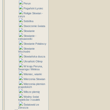
Perun
Pogański Łysiec
Religie Słowian -
zarys
Sobótka
Stworzenie świata
Słowianie
Słowianie -
ciekawostki
Słowianie Połabscy
Słowianie
Wschodni
Słowiańska dusza
Ukraiński Olimp
W kraju Peruna,
Swaroga i Welesa
Wieniec, wianki
Wierzenia Słowian
Wierzenia plemion
prapolskich
Wilcze plemię
Wodny świat
topielców i rusałek
Światowid ze
Zbrucza