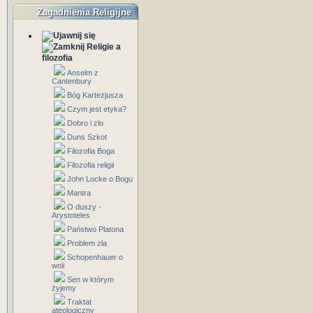
Zagadnienia Religijne
Religie a
filozofia
Anselm z
Cantenbury
Bóg Kartezjusza
Czym jest etyka?
Dobro i zlo
Duns Szkot
Filozofia Boga
Filozofia religii
John Locke o Bogu
Mantra
O duszy -
Arystoteles
Państwo Platona
Problem zła
Schopenhauer o
woli
Sen w którym
żyjemy
Traktat
ateologiczny