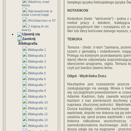
Wiedźmy znad
świętego języka hebrajskiego języka Świ
Warty
NOTARIKON
Wprowadzenie w
świat czarnej magii
Notarikon (hebr. "skrócenie") - jedna 
Wróżbiarstwo w ST
metod pracy z tekstem, traktująca
Z klątwą im do
poszczególnych liter i rozwijaniu ich 
twarzy
liter lub litery końcowe danego wyrazu,
TEMURA
Bibliografia
Temura - (hebr. תמורה "zamiana, przemiana"). Jedna z kabalistycznych metod pracy z tekstem,
Bibliografia 1
razem z gematrią i notarikonem, mają
Polega na kolejnym przestawianiu (perm
Bibliografia 2
danej literze odpowiada poprzedzająca 
Bibliografia 3
stworzenie anagramu, sigila. Temura 
Bibliografia 4
czyli już bardzo dawno temu.
Bibliografia 5
Gilgul - Wędrówka Dusz
Bibliografia 6
Niezbędne jest rozważenie jeszcze
Bibliografia 7
zasługującego na uwagę. Mowa o metem
Bibliografia 8
się szczególnym powodzeniem w czasac
Adamie Kadmon, były zawarte wszystk
Bibliografia 9
każdym z nas pierwowzór duchowy, p
Bibliografia 10
naprawa zburzonej jedności. Wędrówka
Bibliografia 11
Dusza każdego człowieka zachowuje s
wędrówki, dopóki nie dokona się jej od
Bibliografia 12
uwalnia się spod prawa wędrówki i cz
Bibliografia 13
dokona odbudowa wszechrzeczy. Gi
samodoskonalenia duchowego. Jeśli cz
Bibliografia 14
dusza udaje się na wygnanie - przechod