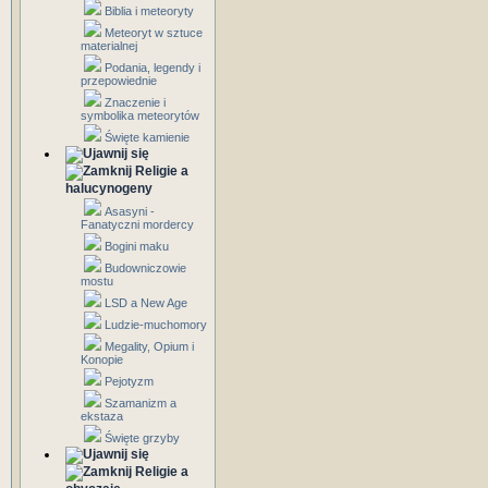
Biblia i meteoryty
Meteoryt w sztuce
materialnej
Podania, legendy i
przepowiednie
Znaczenie i
symbolika meteorytów
Święte kamienie
Religie a
halucynogeny
Asasyni -
Fanatyczni mordercy
Bogini maku
Budowniczowie
mostu
LSD a New Age
Ludzie-muchomory
Megality, Opium i
Konopie
Pejotyzm
Szamanizm a
ekstaza
Święte grzyby
Religie a