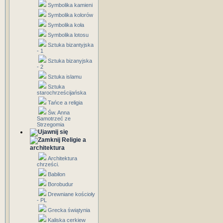
Symbolika kamieni
Symbolika kolorów
Symbolika koła
Symbolika lotosu
Sztuka bizantyjska
- 1
Sztuka bizanyjska
- 2
Sztuka islamu
Sztuka
starochrześcijańska
Tańce a religia
Św. Anna
Samotrzeć ze
Strzegomia
Religie a
architektura
Architektura
chrześci.
Babilon
Borobudur
Drewniane kościoły
- PL
Grecka świątynia
Kaliska cerkiew