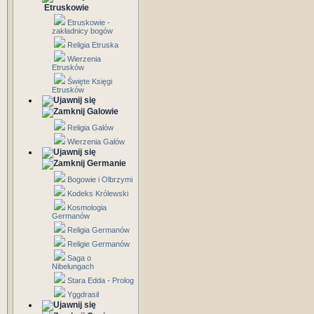
Etruskowie
Etruskowie -
zakładnicy bogów
Religia Etruska
Wierzenia
Etrusków
Święte Księgi
Etrusków
Galowie
Religia Galów
Wierzenia Galów
Germanie
Bogowie i Olbrzymi
Kodeks Królewski
Kosmologia
Germanów
Religia Germanów
Religie Germanów
Saga o
Nibelungach
Stara Edda - Prolog
Yggdrasil