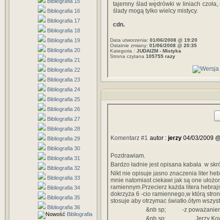
Bibliografia 15
tajemny ślad wędrówki w liniach czoła, 
ślady mogą tylko wielcy mistycy.
Bibliografia 16
Bibliografia 17
cdn.
Bibliografia 18
Bibliografia 19
Data utworzenia:
01/06/2008 @ 19:20
Ostatnie zmiany:
01/06/2008 @ 20:35
Bibliografia 20
Kategoria :
JUDAIZM - Mistyka
Strona czytana
105755 razy
Bibliografia 21
Bibliografia 22
Bibliografia 23
Bibliografia 24
Bibliografia 25
Bibliografia 26
Bibliografia 27
Bibliografia 28
Komentarz #1
autor :
jerzy
04/03/2009 @
Bibliografia 29
Bibliografia 30
Pozdrawiam.
Bibliografia 31
Bardzo ładnie jest opisana kabała w skr
Bibliografia 32
Nikt nie opisuje jasno znaczenia liter h
Bibliografia 33
mnie natomiast ciekawi jak są one ułożo
ramiennym.Przecierz każda litera hebraj
Bibliografia 34
dokrzyża 6 -cio ramiennego,w którą stron
Bibliografia 35
stosuje aby otrzymac światło.ótym wszyst
Bibliografia 36
&nb sp; -z poważanie
Bibliografia
&nb sp; Jerzy Kowal