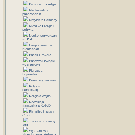
Komunizm a religia
Machiavelli o
państwach k
Matylda z Canossy
Mieszko I religia i
polityka
Neokonserwatyzm
w USA
Neopoganizm w
Niemczech
Pacelli i Pavelic
Państwo i związki
wyznaniowe
Pierwsza
Poprawka
Prawo wyznaniowe
Religia i
demokracja
Religie a wojna
Rewolucja
francuska a Kościół
Richelieu i raison
d'état
Tajemnica Joanny
'Arc
Wyznaniowa
Skandynawia: Religia a