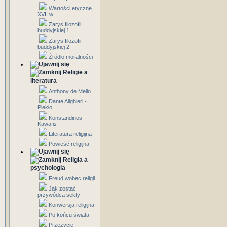
Wartości etyczne
XVII w.
Zarys filozofii
buddyjskiej 1
Zarys filozofii
buddyjskiej 2
Źródło moralności
Religie a
literatura
Anthony de Mello
Dante Alighieri -
Piekło
Konstandinos
Kawafis
Literatura religijna
Powieść religijna
Religia a
psychologia
Freud wobec religii
Jak zostać
przywódcą sekty
Konwersja religijna
Po końcu świata
Przeżycie