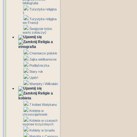
bibliografia
Turystyka religijna
1
Turystyka religijna
we Francji
Świątynie które
warto zobaczyć
Religia a
etnografia
Cmentarze polskie
Jajka wielkanocne
Podłaźniczka
Stary rok
Upiór!
Wampiry i Wilkołaki
Religie a
kobieta
7 kobiet Watykanu
Kobieta w
chrzescijaństwie
Kobieta w czasach
wypraw krzyżowych
Kobiety w Izraelu
Matylda z Canossy