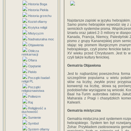
Historia Boga
Historia Piekła
Historia grzechu
Najstarsze zapiski w języku hebrajskim
Kozioł ofiarny
Samo pismo hebrajskie wywodzi się z al
Krytyka religii
semickich systemów pisma. Współczesn
Izraelu oraz jakieś 2-3 miliony w diaspor
Mistycyzm
Kanada, Francja, Niemcy, Palestyński
Nadnaturalna moc
pismo z grupy Kananejskiej pism semic
stając się pismem liturgicznym znany
Objawienia
hebrajskiego, czyli pismo fenickie takż
Oblicza
XV wieku przed Chrystusem. Jest to w 
reinkarnacji
czyli także kultury fenickiej.
Ofiara
Gematria Objawiona
Opętanie
Piekło
Jest to najbardziej powszechna forma
szczególnie popularna u wielu potal
Początki badań
religii PL
słów na liczby, zwykle przez przypisa
konwersji na liczbę, słowa są porówn
Początki
podobieństw wyciągane są wnioski. Ko
religioznawstwa
Baal ha-Turim autorstwa rabina Jaku
Politeizm
Maharala z Pragi i chasydzkich komen
Kalwarii.
Raj
Religijność a
Gematria mistyczna
duchowość
Sumienie
Gematria mistyczna jest systemem rozpo
hebrajskiego. System ten był rozwijan
Symbol
Zohar. Przykładem zastosowania gematrii
System ofiarny