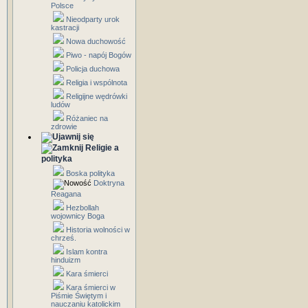
Polsce
Nieodparty urok
kastracji
Nowa duchowość
Piwo - napój Bogów
Policja duchowa
Religia i wspólnota
Religijne wędrówki
ludów
Różaniec na
zdrowie
Religie a
polityka
Boska polityka
Doktryna
Reagana
Hezbollah
wojownicy Boga
Historia wolności w
chrześ.
Islam kontra
hinduizm
Kara śmierci
Kara śmierci w
Piśmie Świętym i
nauczaniu katolickim