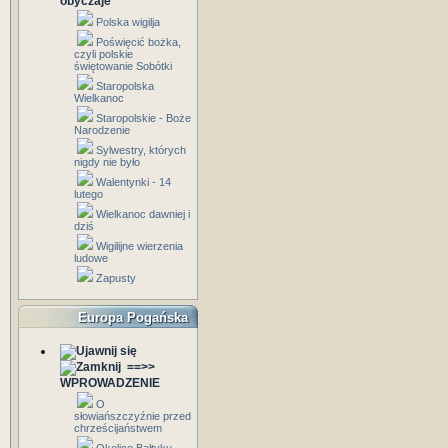
obyczaje
Polska wigilja
Poświęcić bożka,
czyli polskie
świętowanie Sobótki
Staropolska
Wielkanoc
Staropolskie - Boże
Narodzenie
Sylwestry, których
nigdy nie było
Walentynki - 14
lutego
Wielkanoc dawniej i
dziś
Wigilijne wierzenia
ludowe
Zapusty
Europa Pogańska
==>>
WPROWADZENIE
O
słowiańszczyźnie przed
chrześcijaństwem