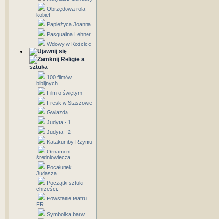
Obrzędowa rola
kobiet
Papieżyca Joanna
Pasqualina Lehner
Wdowy w Kościele
Religie a
sztuka
100 filmów
biblijnych
Film o świętym
Fresk w Staszowie
Gwiazda
Judyta - 1
Judyta - 2
Katakumby Rzymu
Ornament
średniowiecza
Pocałunek
Judasza
Początki sztuki
chrześci.
Powstanie teatru
FR
Symbolika barw