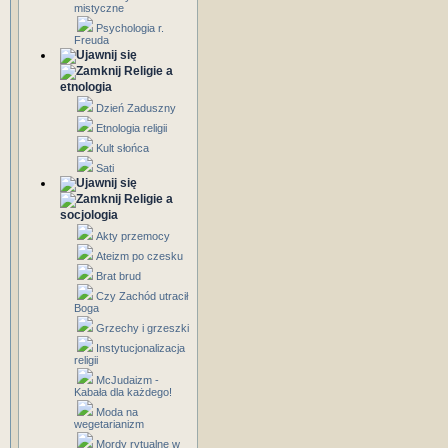
mistyczne
Psychologia r.
Freuda
Religie a
etnologia
Dzień Zaduszny
Etnologia religii
Kult słońca
Sati
Religie a
socjologia
Akty przemocy
Ateizm po czesku
Brat brud
Czy Zachód utracił
Boga
Grzechy i grzeszki
Instytucjonalizacja
religii
McJudaizm -
Kabała dla każdego!
Moda na
wegetarianizm
Mordy rytualne w