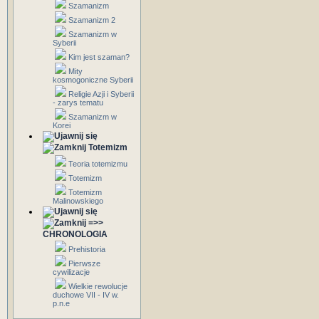
Szamanizm
Szamanizm 2
Szamanizm w
Syberii
Kim jest szaman?
Mity
kosmogoniczne Syberii
Religie Azji i Syberii
- zarys tematu
Szamanizm w
Korei
Totemizm
Teoria totemizmu
Totemizm
Totemizm
Malinowskiego
=>>
CHRONOLOGIA
Prehistoria
Pierwsze
cywilizacje
Wielkie rewolucje
duchowe VII - IV w.
p.n.e