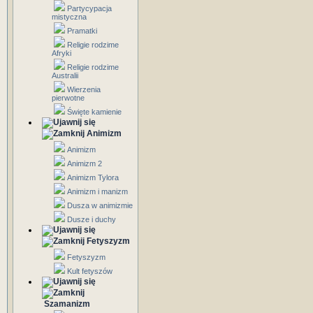
Partycypacja
mistyczna
Pramatki
Religie rodzime
Afryki
Religie rodzime
Australii
Wierzenia
pierwotne
Święte kamienie
Animizm
Animizm
Animizm 2
Animizm Tylora
Animizm i manizm
Dusza w animizmie
Dusze i duchy
Fetyszyzm
Fetyszyzm
Kult fetyszów
Szamanizm