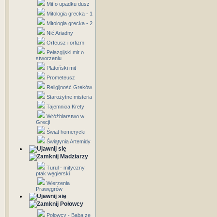
Mit o upadku dusz
Mitologia grecka - 1
Mitologia grecka - 2
Nić Ariadny
Orfeusz i orfizm
Pelazgijski mit o
stworzeniu
Platoński mit
Prometeusz
Religijność Greków
Starożytne misteria
Tajemnica Krety
Wróżbiarstwo w
Grecji
Świat homerycki
Świątynia Artemidy
Madziarzy
Turul - mityczny
ptak węgierski
Wierzenia
Prawęgrów
Połowcy
Połowcy - Baba ze