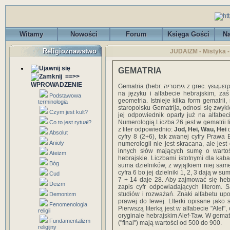
Witamy
Nowości
Forum
Księga Gości
Na
Religioznawstwo
JUDAIZM - Mistyka -
GEMATRIA
==>>
WPROWADZENIE
Gematria (hebr. גימטריה z grec. γεωμετρια) to system numerologii kabalistycznej opierający się
na języku i alfabecie hebrajskim, z
Podstawowa
geometria. Istnieje kilka form gematrii
terminologia
staropolsku Gematrija, odnosi się zwykl
Czym jest kult?
jej odpowiednik oparty już na alfabec
Numerologią.Liczba 26 jest w gematrii 
Co to jest rytuał?
z liter odpowiednio:
Jod, Hei, Wau, Hei
Absolut
cyfry 8 (2+6), tak zwanej cyfry Prawa 
Anioły
numerologii nie jest skracana, ale je
innych słów mających sumę o wartoś
Ateizm
hebrajskie. Liczbami istotnymi dla kaba
Bóg
suma dzielników, z wyjątkiem niej same
cyfra 6 bo jej dzielniki 1, 2, 3 dają w su
Cud
7 + 14 daje 28. Aby zajmować się heb
Deizm
zapis cyfr odpowiadających literom. 
studiów i rozważań. Znaki alfabetu up
Demonizm
prawej do lewej. LIterki opisane jako 
Fenomenologia
Pierwszą literką jest w alfabecie "Alef"
religii
oryginale hebrajskim Alef-Taw. W gematri
Fundamentalizm
("final") mają wartości od 500 do 900.
religijny