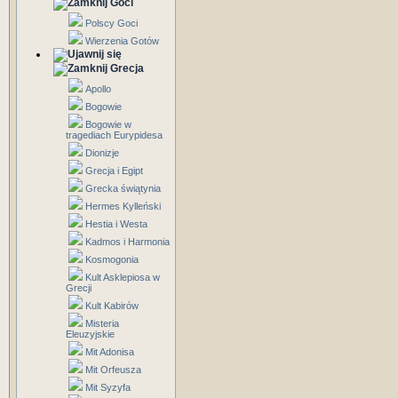
Goci
Polscy Goci
Wierzenia Gotów
Grecja
Apollo
Bogowie
Bogowie w
tragediach Eurypidesa
Dionizje
Grecja i Egipt
Grecka świątynia
Hermes Kylleński
Hestia i Westa
Kadmos i Harmonia
Kosmogonia
Kult Asklepiosa w
Grecji
Kult Kabirów
Misteria
Eleuzyjskie
Mit Adonisa
Mit Orfeusza
Mit Syzyfa