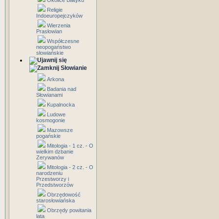
Okolice Bałtyku
Religie
Indoeuropejczyków
Wierzenia
Prasłowian
Współczesne
neopogaństwo
słowiańskie
Słowianie
Arkona
Badania nad
Słowianami
Kupalnocka
Ludowe
kosmogonie
Mazowsze
pogańskie
Mitologia - 1 cz. - O
wielkim dzbanie
Zerywanów
Mitologia - 2 cz. - O
narodzeniu
Przestworzy i
Przedstworzów
Obrzędowość
starosłowiańska
Obrzędy powitania
lata