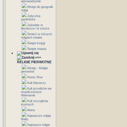
wprowadzenie
Wstęp do geografii
religii
Zatyczka
panieńska
Zaświaty w
literaturze i w sztuce
Śmierć w różnych
religiach świata
Święte księgi
Święte miasta
=>>
RELIGIE PIERWOTNE
Wstęp - Religie
pierwotne
Huna i Roa
Kult Macierzy
Kult przodków we
współczesnym
Wietnamie
Kult szczątków
kostnych
Mana
Najstarsze religie
Malty
Najstasze religie