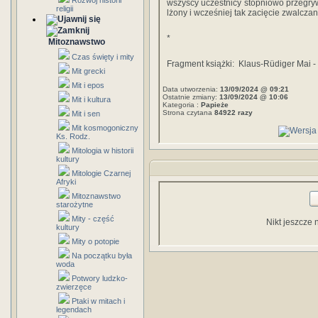
Rozwój historii
wszyscy uczestnicy stopniowo przegryw
religii
lżony i wcześniej tak zacięcie zwalczan
*
Mitoznawstwo
Czas święty i mity
Fragment książki: Klaus-Rüdiger Mai -
Mit grecki
Mit i epos
Data utworzenia:
13/09/2024 @ 09:21
Ostatnie zmiany:
13/09/2024 @ 10:06
Mit i kultura
Kategoria :
Papieże
Strona czytana
84922 razy
Mit i sen
Mit kosmogoniczny
Ks. Rodz.
Mitologia w historii
kultury
Mitologie Czarnej
Afryki
Mitoznawstwo
starożytne
Mity - część
Nikt jeszcze 
kultury
Mity o potopie
Na początku była
woda
Potwory ludzko-
zwierzęce
Ptaki w mitach i
legendach