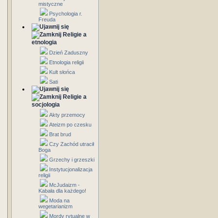
mistyczne
Psychologia r.
Freuda
Religie a
etnologia
Dzień Zaduszny
Etnologia religii
Kult słońca
Sati
Religie a
socjologia
Akty przemocy
Ateizm po czesku
Brat brud
Czy Zachód utracił
Boga
Grzechy i grzeszki
Instytucjonalizacja
religii
McJudaizm -
Kabała dla każdego!
Moda na
wegetarianizm
Mordy rytualne w