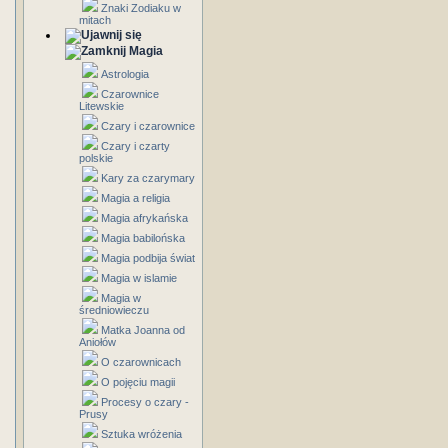
Znaki Zodiaku w
mitach
Magia
Astrologia
Czarownice
Litewskie
Czary i czarownice
Czary i czarty
polskie
Kary za czarymary
Magia a religia
Magia afrykańska
Magia babilońska
Magia podbija świat
Magia w islamie
Magia w
średniowieczu
Matka Joanna od
Aniołów
O czarownicach
O pojęciu magii
Procesy o czary -
Prusy
Sztuka wróżenia