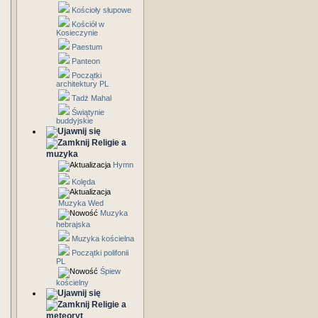
Kościoły słupowe
Kościół w
Kosieczynie
Paestum
Panteon
Początki
architektury PL
Tadż Mahal
Świątynie
buddyjskie
Religie a
muzyka
Hymn
Kolęda
Muzyka Wed
Muzyka
hebrajska
Muzyka kościelna
Początki polifonii
PL
Śpiew
kościelny
Religie a
meteoryt