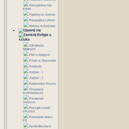
Obrzędowa rola
kobiet
Papieżyca Joanna
Pasqualina Lehner
Wdowy w Kościele
Religie a
sztuka
100 filmów
biblijnych
Film o świętym
Fresk w Staszowie
Gwiazda
Judyta - 1
Judyta - 2
Katakumby Rzymu
Ornament
średniowiecza
Pocałunek
Judasza
Początki sztuki
chrześci.
Powstanie teatru
FR
Symbolika barw