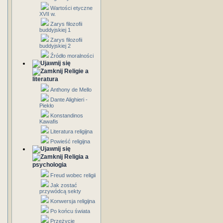
Wartości etyczne
XVII w.
Zarys filozofii
buddyjskiej 1
Zarys filozofii
buddyjskiej 2
Źródło moralności
Religie a
literatura
Anthony de Mello
Dante Alighieri -
Piekło
Konstandinos
Kawafis
Literatura religijna
Powieść religijna
Religia a
psychologia
Freud wobec religii
Jak zostać
przywódcą sekty
Konwersja religijna
Po końcu świata
Przeżycie