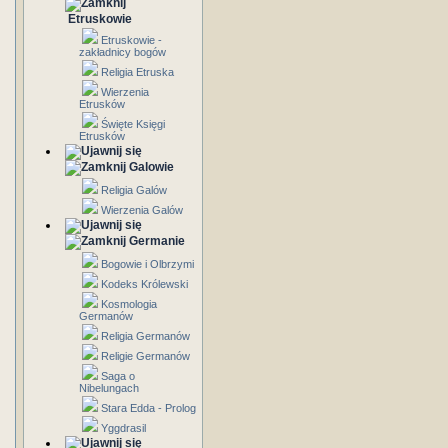
Etruskowie
Etruskowie -
zakładnicy bogów
Religia Etruska
Wierzenia
Etrusków
Święte Księgi
Etrusków
Galowie
Religia Galów
Wierzenia Galów
Germanie
Bogowie i Olbrzymi
Kodeks Królewski
Kosmologia
Germanów
Religia Germanów
Religie Germanów
Saga o
Nibelungach
Stara Edda - Prolog
Yggdrasil