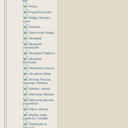
lata
Perun
Pogański Łysiec
Religie Słowian -
zarys
Sobótka
Stworzenie świata
Słowianie
Słowianie -
ciekawostki
Słowianie Połabscy
Słowianie
Wschodni
Słowiańska dusza
Ukraiński Olimp
W kraju Peruna,
Swaroga i Welesa
Wieniec, wianki
Wierzenia Słowian
Wierzenia plemion
prapolskich
Wilcze plemię
Wodny świat
topielców i rusałek
Światowid ze
Zbrucza