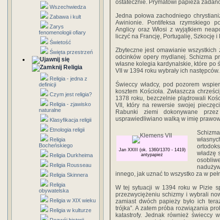
ostatecznie. Prymatowi papieża zadano 
Wszechwiedza
Jedna połowa zachodniego chrystian
Zabawa i kult
Awinionie. Pontifeksa rzymskiego p
Zarys
Anglicy oraz Włosi z wyjątkiem neap
fenomenologii ofiary
liczyć na Francję, Portugalię, Szkocję 
Świetość
Zbyteczne jest omawianie wszystkich z
Święta przestrzeń
odcinków opery mydlanej. Schizma pr
własne kolegia kardynalskie, które po
Religia
VII w 1394 roku wybrały ich następców.
Religia - jedna z
Świeccy władcy, pod pozorem wspiera
definicji
kosztem Kościoła. Zwłaszcza chrześci
Czym jest religia?
1378 roku, bezczelnie plądrowali Koś
Religia - zjawisko
VII, który na rewersie swojej pieczęci
naturalne
Rabunki ziemi dokonywane przez
usprawiedliwiano walką w imię prawow
Klasyfikacja religii
Etnologia religii
Schizm
własny
Religia
Bocheńskiego
ortodoks
Jan XXIII (ok. 1360/1370 - 1419)
władzę s
Religia Durkheima
antypapież
osobliw
Religia Rousseau
nadużywa
innego, jak uznać to wszystko za w pe
Religia Skinnera
Religia
W tej sytuacji w 1394 roku w Pizie sp
obywatelska
przezwyciężeniu schizmy i wybrali no
Religia w XIX wieku
zamiast dwóch papieży było ich teraz
trójka”. A zatem próba rozwiązania p
Religia w kulturze
katastrofy. Jednak również świeccy wł