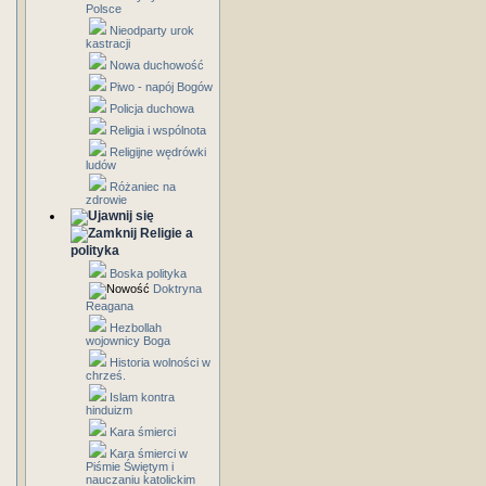
Polsce
Nieodparty urok
kastracji
Nowa duchowość
Piwo - napój Bogów
Policja duchowa
Religia i wspólnota
Religijne wędrówki
ludów
Różaniec na
zdrowie
Religie a
polityka
Boska polityka
Doktryna
Reagana
Hezbollah
wojownicy Boga
Historia wolności w
chrześ.
Islam kontra
hinduizm
Kara śmierci
Kara śmierci w
Piśmie Świętym i
nauczaniu katolickim