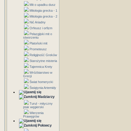
Mit o upadku dusz
Mitologia grecka - 1
Mitologia grecka - 2
Nić Ariadny
Orfeusz i orfizm
Pelazgijski mit o
stworzeniu
Platoński mit
Prometeusz
Religijność Greków
Starożytne misteria
Tajemnica Krety
Wróżbiarstwo w
Grecji
Świat homerycki
Świątynia Artemidy
Madziarzy
Turul - mityczny
ptak węgierski
Wierzenia
Prawęgrów
Połowcy