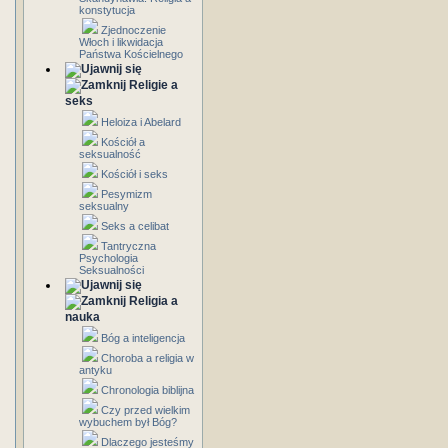
konstytucja
Zjednoczenie
Włoch i likwidacja
Państwa Kościelnego
Religie a
seks
Heloiza i Abelard
Kościół a
seksualność
Kościół i seks
Pesymizm
seksualny
Seks a celibat
Tantryczna
Psychologia
Seksualności
Religia a
nauka
Bóg a inteligencja
Choroba a religia w
antyku
Chronologia biblijna
Czy przed wielkim
wybuchem był Bóg?
Dlaczego jesteśmy