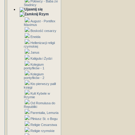
Połowcy - Baba ze
Stadnicy
Rzym
August - Pontifex
Maximus
Boskość cesarzy
Eneida
Hellenizacji religii
rzymskiej
Janus
Kaligula i Żydzi
Kolegium
pontyfików - 1
Kolegium
pontyfików - 2
Kto pierwszy palił
księgi
Kult Kybele w
Rzymie
Od Romulusa do
Republiki
Parentalia, Lemuria
Pliniusz St. o Bogu
Religie Cesarstwa
Religie rzymskie