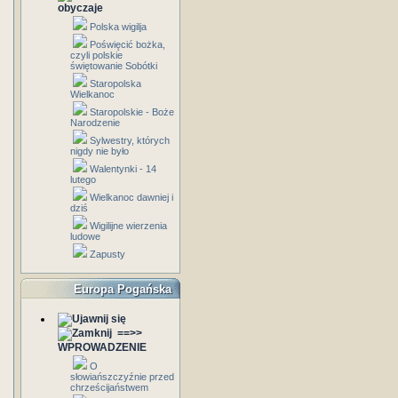
obyczaje
Polska wigilja
Poświęcić bożka,
czyli polskie
świętowanie Sobótki
Staropolska
Wielkanoc
Staropolskie - Boże
Narodzenie
Sylwestry, których
nigdy nie było
Walentynki - 14
lutego
Wielkanoc dawniej i
dziś
Wigilijne wierzenia
ludowe
Zapusty
Europa Pogańska
==>>
WPROWADZENIE
O
słowiańszczyźnie przed
chrześcijaństwem