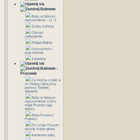
Bałtowie
Baby w fabryce
męczenników - cz. 2
Groby końskie
Obrzęd
ciałopalenia
Religia Bałtów
Uroczystości
pogrzebowe
Zaślubiny
Bałtowie -
Prusowie
Co można zrobić w
ze Świętą Lipką przy
pomocy Świętej
Siekierki
Baby w fabryce
męczenników czyli o
religii Prusów ciąg
dalszy
Baba Pruska z
Prątnicy
Do czego Prusom
służyły ścięte głowy
Kamienne baby