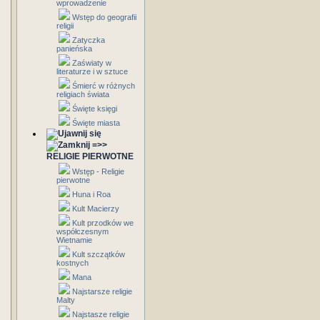
wprowadzenie
Wstęp do geografii
religii
Zatyczka
panieńska
Zaświaty w
literaturze i w sztuce
Śmierć w różnych
religiach świata
Święte księgi
Święte miasta
=>>
RELIGIE PIERWOTNE
Wstęp - Religie
pierwotne
Huna i Roa
Kult Macierzy
Kult przodków we
współczesnym
Wietnamie
Kult szczątków
kostnych
Mana
Najstarsze religie
Malty
Najstasze religie