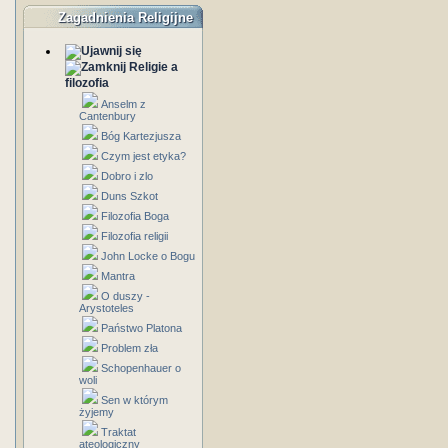
Zagadnienia Religijne
Religie a
filozofia
Anselm z
Cantenbury
Bóg Kartezjusza
Czym jest etyka?
Dobro i zlo
Duns Szkot
Filozofia Boga
Filozofia religii
John Locke o Bogu
Mantra
O duszy -
Arystoteles
Państwo Platona
Problem zła
Schopenhauer o
woli
Sen w którym
żyjemy
Traktat
ateologiczny