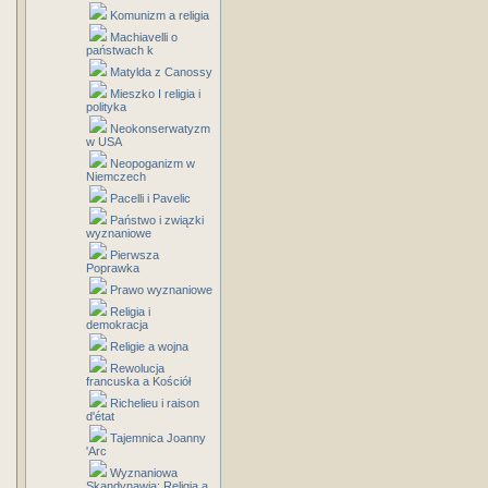
Komunizm a religia
Machiavelli o
państwach k
Matylda z Canossy
Mieszko I religia i
polityka
Neokonserwatyzm
w USA
Neopoganizm w
Niemczech
Pacelli i Pavelic
Państwo i związki
wyznaniowe
Pierwsza
Poprawka
Prawo wyznaniowe
Religia i
demokracja
Religie a wojna
Rewolucja
francuska a Kościół
Richelieu i raison
d'état
Tajemnica Joanny
'Arc
Wyznaniowa
Skandynawia: Religia a