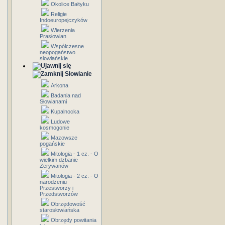
Okolice Bałtyku
Religie
Indoeuropejczyków
Wierzenia
Prasłowian
Współczesne
neopogaństwo
słowiańskie
Słowianie
Arkona
Badania nad
Słowianami
Kupalnocka
Ludowe
kosmogonie
Mazowsze
pogańskie
Mitologia - 1 cz. - O
wielkim dzbanie
Zerywanów
Mitologia - 2 cz. - O
narodzeniu
Przestworzy i
Przedstworzów
Obrzędowość
starosłowiańska
Obrzędy powitania