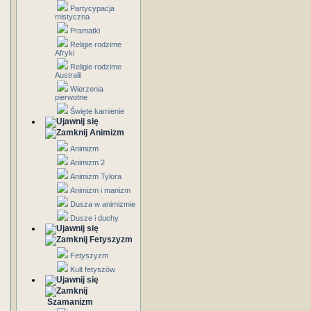
Partycypacja
mistyczna
Pramatki
Religie rodzime
Afryki
Religie rodzime
Australii
Wierzenia
pierwotne
Święte kamienie
Animizm
Animizm
Animizm 2
Animizm Tylora
Animizm i manizm
Dusza w animizmie
Dusze i duchy
Fetyszyzm
Fetyszyzm
Kult fetyszów
Szamanizm