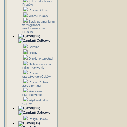
Kultura duchowa
Prusów
Religia Bałtów
Wiara Prusów
Ślady szamanizmu
w religijności
średniowiecznych
Prusów
Celtowie
Beltaine
Druidzi
Druidzi w źródłach
Niebo i słońce w
mitach celtyckich
Religia
starożytnych Celtów
Religie Celtów -
zarys tematu
Wierzenia
staroceltyckie
Wędrówki dusz u
Celtów
Dakowie
Religia Daków