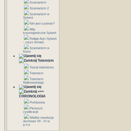
Szamanizm
Szamanizm 2
Szamanizm w
Syberii
Kim jest szaman?
Mity
kosmogoniczne Syberii
Religie Azji i Syberii
- zarys tematu
Szamanizm w
Korei
Totemizm
Teoria totemizmu
Totemizm
Totemizm
Malinowskiego
=>>
CHRONOLOGIA
Prehistoria
Pierwsze
cywilizacje
Wielkie rewolucje
duchowe VII - IV w.
p.n.e