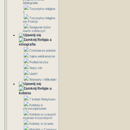
bibliografia
Turystyka religijna
1
Turystyka religijna
we Francji
Świątynie które
warto zobaczyć
Religia a
etnografia
Cmentarze polskie
Jajka wielkanocne
Podłaźniczka
Stary rok
Upiór!
Wampiry i Wilkołaki
Religie a
kobieta
7 kobiet Watykanu
Kobieta w
chrzescijaństwie
Kobieta w czasach
wypraw krzyżowych
Kobiety w Izraelu
Matylda z Canossy