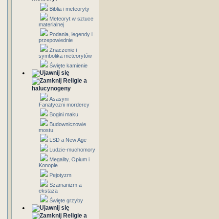
Biblia i meteoryty
Meteoryt w sztuce
materialnej
Podania, legendy i
przepowiednie
Znaczenie i
symbolika meteorytów
Święte kamienie
Religie a
halucynogeny
Asasyni -
Fanatyczni mordercy
Bogini maku
Budowniczowie
mostu
LSD a New Age
Ludzie-muchomory
Megality, Opium i
Konopie
Pejotyzm
Szamanizm a
ekstaza
Święte grzyby
Religie a