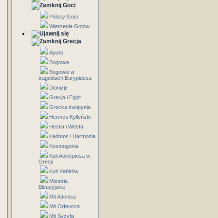
Goci
Polscy Goci
Wierzenia Gotów
Grecja
Apollo
Bogowie
Bogowie w
tragediach Eurypidesa
Dionizje
Grecja i Egipt
Grecka świątynia
Hermes Kylleński
Hestia i Westa
Kadmos i Harmonia
Kosmogonia
Kult Asklepiosa w
Grecji
Kult Kabirów
Misteria
Eleuzyjskie
Mit Adonisa
Mit Orfeusza
Mit Syzyfa