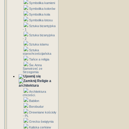
Symbolika kamieni
Symbolika kolorów
Symbolika koła
Symbolika lotosu
Sztuka bizantyjska
- 1
Sztuka bizanyjska
- 2
Sztuka islamu
Sztuka
starochrześcijańska
Tańce a religia
Św. Anna
Samotrzeć ze
Strzegomia
Religie a
architektura
Architektura
chrześci.
Babilon
Borobudur
Drewniane kościoły
- PL
Grecka świątynia
Kaliska cerkiew