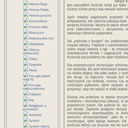
wtrącił 
Historia Boga
tym wszystkim Kościół mógł już tylko
ściany nośne przez lata niewoli awinioń
Historia Piekła
Historia grzechu
Spór między papieżami podzielił c
antypapieże, ale obecna sytuacja był
Kozioł ofiarny
wnętrza Kościoła. Można to także sfor
Krytyka religii
przy zabezpieczaniu i utrzymaniu wł
Mistycyzm
dalszego istnienia papiestwa.
Nadnaturalna moc
Od „policzka z Anagni” do „babilońsk
Objawienia
rozpad władzy. Papieże z namiestników
sobie wyjąć władzę z rąk – to znalazł
Oblicza
dramatycznej formie i ciągnących si
reinkarnacji
Kościoła był podobny do oper mydlany
Ofiara
Opętanie
Dla pojedynczych chrześcijan schizma
nie wiedział, kto jest właściwym papi
Piekło
na siebie klątwy. Ale tylko jeden z 
Początki badań
ten drugi, co logiczne, musiał być A
religii PL
mężczyzna czy kobieta, uczony czy a
osobistym pytaniem, które wiązało s
Początki
religioznawstwa
przyznać, aby nie wpaść w sidła diabła
Politeizm
Dzisiaj nie jesteśmy w stanie zrozumi
Raj
sumienia i dramatycznej sytuacji, w j
pojedynczy ludzie. Ale pytanie to, ra
Religijność a
już świata. Żądanie podjęcia decyzj
duchowość
chrześcijanina doprowadziło w koń
Sumienie
wolności chrześcijańskiej”, jako że 
Symbol
rozstrzygać, tylko będąc wolnym. Od
podczas której raz jeszcze nie do koń
System ofiarny