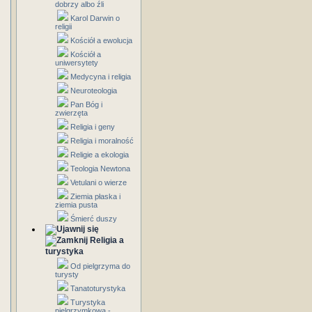
dobrzy albo źli
Karol Darwin o
religii
Kościół a ewolucja
Kościół a
uniwersytety
Medycyna i religia
Neuroteologia
Pan Bóg i
zwierzęta
Religia i geny
Religia i moralność
Religie a ekologia
Teologia Newtona
Vetulani o wierze
Ziemia płaska i
ziemia pusta
Śmierć duszy
Religia a
turystyka
Od pielgrzyma do
turysty
Tanatoturystyka
Turystyka
pielgrzymkowa -