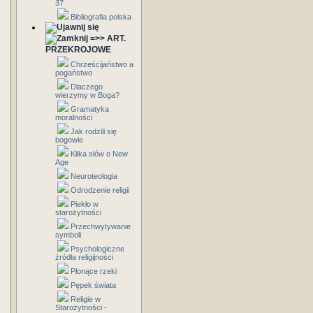
37
Bibliografia polska
=>> ART.
PRZEKROJOWE
Chrześcijaństwo a
pogaństwo
Dlaczego
wierzymy w Boga?
Gramatyka
moralności
Jak rodzili się
bogowie
Kilka słów o New
Age
Neuroteologia
Odrodzenie religii
Piekło w
starożytności
Przechwytywanie
symboli
Psychologiczne
źródła religijności
Płonące rzeki
Pępek świata
Religie w
Starożytności -