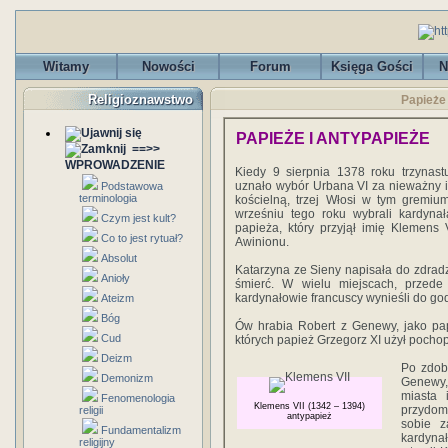
Witamy
Nowości
Forum
Księga Gości
N
Religioznawstwo
Papieże 
PAPIEŻE I ANTYPAPIEŻE
==>>
WPROWADZENIE
Kiedy 9 sierpnia 1378 roku trzynast
uznało wybór Urbana VI za nieważny i
Podstawowa
terminologia
kościelną, trzej Włosi w tym gremi
wrześniu tego roku wybrali kardyn
Czym jest kult?
papieża, który przyjął imię Klemens
Co to jest rytuał?
Awinionu.
Absolut
Katarzyna ze Sieny napisała do zdradzi
Anioły
śmierć. W wielu miejscach, przede
kardynałowie francuscy wynieśli do go
Ateizm
Bóg
Ów hrabia Robert z Genewy, jako pap
Cud
których papież Grzegorz XI użył pocho
Deizm
Po zdoby
Demonizm
Genewy,
miasta 
Fenomenologia
Klemens VII (1342 – 1394)
przydome
religii
antypapież
sobie z
Fundamentalizm
kardyna
religijny