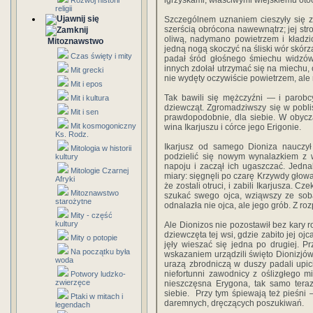
igrzyskami, właściwymi wiejskiemu otoc
Rozwój historii
religii
Szczególnem uznaniem cieszyły się z
szerścią obrócona nawewnątrz; jej st
oliwą, nadymano powietrzem i kładzi
Mitoznawstwo
jedną nogą skoczyć na śliski wór skórz
Czas święty i mity
padał śród głośnego śmiechu widzów.
innych zdołał utrzymać się na miechu,
Mit grecki
nie wydęty oczywiście powietrzem, al
Mit i epos
Tak bawili się mężczyźni — i parobc
Mit i kultura
dziewcząt. Zgromadziwszy się w poblis
Mit i sen
prawdopodobnie, dla siebie. W obyc
Mit kosmogoniczny
wina Ikarjuszu i córce jego Erigonie.
Ks. Rodz.
Ikarjusz od samego Dioniza nauczył
Mitologia w historii
podzielić się nowym wynalazkiem z w
kultury
napoju i zaczął ich ugaszczać. Jedn
Mitologie Czarnej
miary: sięgnęli po czarę Krzywdy głowa 
Afryki
że zostali otruci, i zabili Ikarjusza. 
Mitoznawstwo
szukać swego ojca, wziąwszy ze sobą
starożytne
odnalazła nie ojca, ale jego grób. Z ro
Mity - część
kultury
Ale Dionizos nie pozostawił bez kary
dziewczęta tej wsi, gdzie zabito jej o
Mity o potopie
jęły wieszać się jedna po drugiej. Prz
Na początku była
wskazaniem urządzili święto Dionizjów 
woda
urazą zbrodniczą w duszy padali upici
niefortunni zawodnicy z oślizgłego mi
Potwory ludzko-
zwierzęce
nieszczęsna Erygona, tak samo teraz,
siebie. Przy tym śpiewają też pieśni 
Ptaki w mitach i
daremnych, dręczących poszukiwań.
legendach