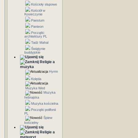
Kościoły słupowe
Kościół w
Kosieczynie
Paestum
Panteon
Początki
architektury PL
Tadż Mahal
Świątynie
buddyjskie
Religie a
muzyka
Hymn
Kolęda
Muzyka Wed
Muzyka
hebrajska
Muzyka kościelna
Początki polifonii
PL
Śpiew
kościelny
Religie a
meteoryt