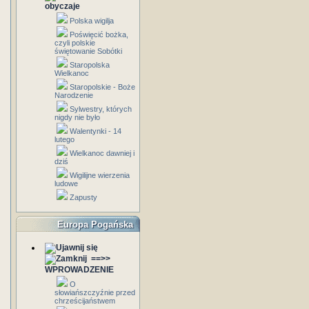
obyczaje
Polska wigilja
Poświęcić bożka,
czyli polskie
świętowanie Sobótki
Staropolska
Wielkanoc
Staropolskie - Boże
Narodzenie
Sylwestry, których
nigdy nie było
Walentynki - 14
lutego
Wielkanoc dawniej i
dziś
Wigilijne wierzenia
ludowe
Zapusty
Europa Pogańska
==>>
WPROWADZENIE
O
słowiańszczyźnie przed
chrześcijaństwem