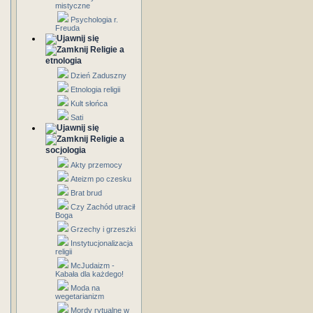
mistyczne
Psychologia r.
Freuda
Religie a
etnologia
Dzień Zaduszny
Etnologia religii
Kult słońca
Sati
Religie a
socjologia
Akty przemocy
Ateizm po czesku
Brat brud
Czy Zachód utracił
Boga
Grzechy i grzeszki
Instytucjonalizacja
religii
McJudaizm -
Kabała dla każdego!
Moda na
wegetarianizm
Mordy rytualne w