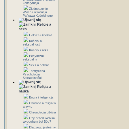
konstytucja
Zjednoczenie
Włoch i likwidacja
Państwa Kościelnego
Religie a
seks
Heloiza i Abelard
Kościół a
seksualność
Kościół i seks
Pesymizm
seksualny
Seks a celibat
Tantryczna
Psychologia
Seksualności
Religia a
nauka
Bóg a inteligencja
Choroba a religia w
antyku
Chronologia biblijna
Czy przed wielkim
wybuchem był Bóg?
Dlaczego jesteśmy