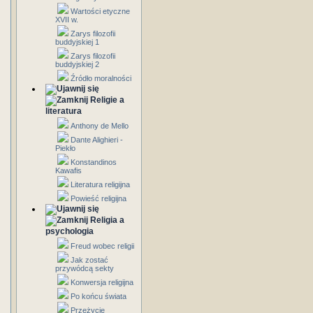
Wartości etyczne
XVII w.
Zarys filozofii
buddyjskiej 1
Zarys filozofii
buddyjskiej 2
Źródło moralności
Religie a
literatura
Anthony de Mello
Dante Alighieri -
Piekło
Konstandinos
Kawafis
Literatura religijna
Powieść religijna
Religia a
psychologia
Freud wobec religii
Jak zostać
przywódcą sekty
Konwersja religijna
Po końcu świata
Przeżycie