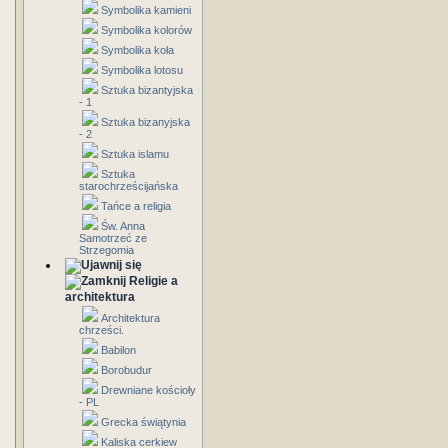
Symbolika kamieni
Symbolika kolorów
Symbolika koła
Symbolika lotosu
Sztuka bizantyjska
- 1
Sztuka bizanyjska
- 2
Sztuka islamu
Sztuka
starochrześcijańska
Tańce a religia
Św. Anna
Samotrzeć ze
Strzegomia
Religie a
architektura
Architektura
chrześci.
Babilon
Borobudur
Drewniane kościoły
- PL
Grecka świątynia
Kaliska cerkiew