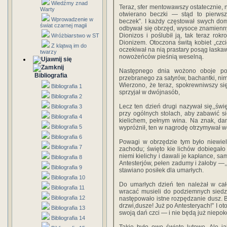
Wiedźmy znad
Teraz, sfer mentowawszy ostatecznie,
Warty
otwierano beczki — stąd to pierws
Wprowadzenie w
beczek”. I każdy częstował swych do
świat czarnej magii
odbywał się obrzęd, wysoce znamienny.
Dionizos i poślubił ją, tak teraz ro
Wróżbiarstwo w ST
Dionizem. Otoczona świtą kobiet „cz
Z klątwą im do
oczekiwał na nią prastary posąg łaska
twarzy
nowożeńców pieśnią weselną.
Następnego dnia wożono oboje po 
Bibliografia
przebranego za satyrów, bachantki, nim
Wierzono, że teraz, spokrewniwszy s
Bibliografia 1
sprzyjał w dwójnasób,
Bibliografia 2
Lecz ten dzień drugi nazywał się,,świę
Bibliografia 3
przy ogólnych stolach, aby zabawić s
Bibliografia 4
kielichem, pełnym wina. Na znak, dan
Bibliografia 5
wypróżnił, ten w nagrodę otrzymywał w
Bibliografia 6
Powagi w obrzędzie tym było niewiele
Bibliografia 7
zachodu; święto kie lichów dobiegało
niemi kielichy i dawali je kapłance, sa
Bibliografia 8
Antesterjów, pełen zadumy i żałoby —
Bibliografia 9
stawiano posiłek dla umarłych.
Bibliografia 10
Do umarłych dzień ten należał w ca
Bibliografia 11
wracać musieli do podziemnych siedzi
Bibliografia 12
następowało istne rozpędzanie dusz. B
drzwi,dusze! Już po Antesteryach!” I o
Bibliografia 13
swoją dań czci — i nie będą już niepoko
Bibliografia 14