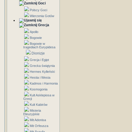
Goci
Polscy Goci
Wierzenia Gotów
Grecja
Apollo
Bogowie
Bogowie w
tragediach Eurypidesa
Dionizje
Grecja i Egipt
Grecka świątynia
Hermes Kylleński
Hestia i Westa
Kadmos i Harmonia
Kosmogonia
Kult Asklepiosa w
Grecji
Kult Kabirów
Misteria
Eleuzyjskie
Mit Adonisa
Mit Orfeusza
Mit Syzyfa