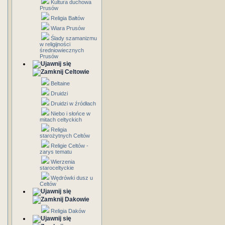
Kultura duchowa
Prusów
Religia Bałtów
Wiara Prusów
Ślady szamanizmu
w religijności
średniowiecznych
Prusów
Celtowie
Beltaine
Druidzi
Druidzi w źródłach
Niebo i słońce w
mitach celtyckich
Religia
starożytnych Celtów
Religie Celtów -
zarys tematu
Wierzenia
staroceltyckie
Wędrówki dusz u
Celtów
Dakowie
Religia Daków