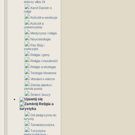
dobrzy albo źli
Karol Darwin o
religii
Kościół a ewolucja
Kościół a
uniwersytety
Medycyna i religia
Neuroteologia
Pan Bóg i
zwierzęta
Religia i geny
Religia i moralność
Religie a ekologia
Teologia Newtona
Vetulani o wierze
Ziemia płaska i
ziemia pusta
Śmierć duszy
Religia a
turystyka
Od pielgrzyma do
turysty
Tanatoturystyka
Turystyka
pielgrzymkowa -