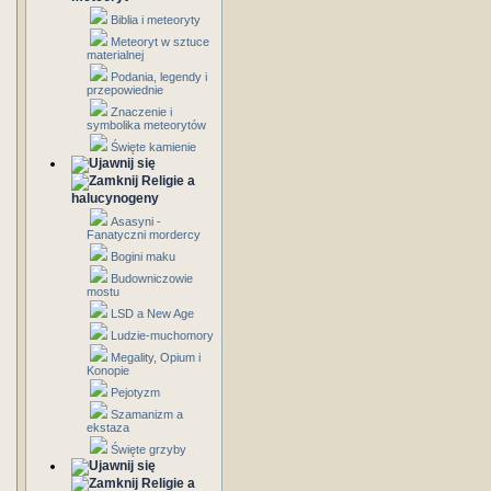
Biblia i meteoryty
Meteoryt w sztuce
materialnej
Podania, legendy i
przepowiednie
Znaczenie i
symbolika meteorytów
Święte kamienie
Religie a
halucynogeny
Asasyni -
Fanatyczni mordercy
Bogini maku
Budowniczowie
mostu
LSD a New Age
Ludzie-muchomory
Megality, Opium i
Konopie
Pejotyzm
Szamanizm a
ekstaza
Święte grzyby
Religie a