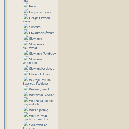
lata
Perun
Pogański Łysiec
Religie Słowian -
zarys
Sobótka
Stworzenie świata
Słowianie
Słowianie -
ciekawostki
Słowianie Połabscy
Słowianie
Wschodni
Słowiańska dusza
Ukraiński Olimp
W kraju Peruna,
Swaroga i Welesa
Wieniec, wianki
Wierzenia Słowian
Wierzenia plemion
prapolskich
Wilcze plemię
Wodny świat
topielców i rusałek
Światowid ze
Zbrucza