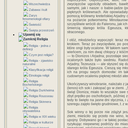
odpoczynek. Odpoczynek, atoli, nie 
zwycięzców ugościły obiadem, bawiły
Wszechwiedza
samymi, jak i nasze: o babie-jadze (p
Zabawa i kult
pięknych królewnach. Ale opowiadały
Zarys
pomocą królewny kreteńskiej Arjadny o
fenomenologii ofiary
na pożarcie potwornemu Minotaurowi;
szczęśliwie wrócili do Faleronu, jak i
Świetość
śmiercią starego króla Egeusza, 
Święta przestrzeń
straconego.
Religia
I otóż, młodzieńcy wypoczęli: teraz 
krokiem. Teraz po zwycięstwie, po pos
Religia - jedna z
które ongi były ocalone. W takiem sam
definicji
wieńcem, za nim dwaj chłopcy z kiść
Czym jest religia?
— to Dionizos i Arjadna; pozostaje s
ocalonych także było siedmiu. Radoś
Religia - zjawisko
Arjadny, Tezeusza — ale słyszeć się da
naturalne
starego króla Egeusza. Cieszą się młod
Klasyfikacja religii
ich na progu swych domostw: im tak
Etnologia religii
cudownym ocaleniu pięknej młodzi ateń
Religia
Ukończywszy winobranie, należało z ja
Bocheńskiego
(lenos) ich sok i zakopać go w ziemi. 
Religia Durkheima
świąt Dioniza; miało to wszakże swe
zbyt prędko po oschoforjach, później z
Religia Rousseau
tedy to święto na jasne dni stycznia, i
Religia Skinnera
szeregu zajęło święto grudniowe, t. z w.
Religia
obywatelska
Sok winny o tej porze nie zdążył je
ziemi, mieściło się przeto nie wino, 
Religia w XIX wieku
upojny. Dobywano go i w takiej postaci
Religia w kulturze
ryzykując niepewnej podróży do mias