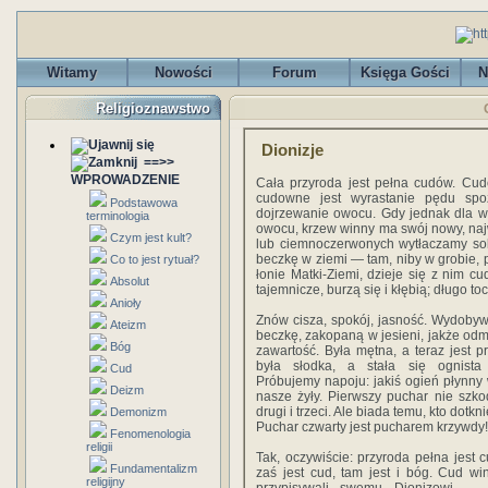
Witamy
Nowości
Forum
Księga Gości
N
Religioznawstwo
Dionizje
==>>
WPROWADZENIE
Cała przyroda jest pełna cudów. Cud
cudowne jest wyrastanie pędu spoza
Podstawowa
dojrzewanie owocu. Gdy jednak dla ws
terminologia
owocu, krzew winny ma swój nowy, naj
Czym jest kult?
lub ciemnoczerwonych wytłaczamy sok
beczkę w ziemi — tam, niby w grobie, p
Co to jest rytuał?
łonie Matki-Ziemi, dzieje się z nim c
Absolut
tajemnicze, burzą się i kłębią; długo toc
Anioły
Znów cisza, spokój, jasność. Wydoby
Ateizm
beczkę, zakopaną w jesieni, jakże odmi
Bóg
zawartość. Była mętna, a teraz jest pr
była słodka, a stała się ognista 
Cud
Próbujemy napoju: jakiś ogień płynny
Deizm
nasze żyły. Pierwszy puchar nie szko
drugi i trzeci. Ale biada temu, kto dotkn
Demonizm
Puchar czwarty jest pucharem krzywdy!
Fenomenologia
religii
Tak, oczywiście: przyroda pełna jest 
Fundamentalizm
zaś jest cud, tam jest i bóg. Cud win
religijny