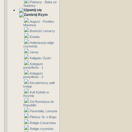
Połowcy - Baba ze
Stadnicy
Rzym
August - Pontifex
Maximus
Boskość cesarzy
Eneida
Hellenizacji religii
rzymskiej
Janus
Kaligula i Żydzi
Kolegium
pontyfików - 1
Kolegium
pontyfików - 2
Kto pierwszy palił
księgi
Kult Kybele w
Rzymie
Od Romulusa do
Republiki
Parentalia, Lemuria
Pliniusz St. o Bogu
Religie Cesarstwa
Religie rzymskie