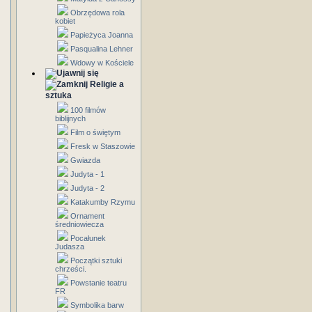
Obrzędowa rola
kobiet
Papieżyca Joanna
Pasqualina Lehner
Wdowy w Kościele
Religie a
sztuka
100 filmów
biblijnych
Film o świętym
Fresk w Staszowie
Gwiazda
Judyta - 1
Judyta - 2
Katakumby Rzymu
Ornament
średniowiecza
Pocałunek
Judasza
Początki sztuki
chrześci.
Powstanie teatru
FR
Symbolika barw