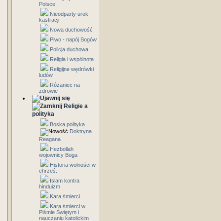
Polsce
Nieodparty urok
kastracji
Nowa duchowość
Piwo - napój Bogów
Policja duchowa
Religia i wspólnota
Religijne wędrówki
ludów
Różaniec na
zdrowie
Religie a
polityka
Boska polityka
Doktryna
Reagana
Hezbollah
wojownicy Boga
Historia wolności w
chrześ.
Islam kontra
hinduizm
Kara śmierci
Kara śmierci w
Piśmie Świętym i
nauczaniu katolickim