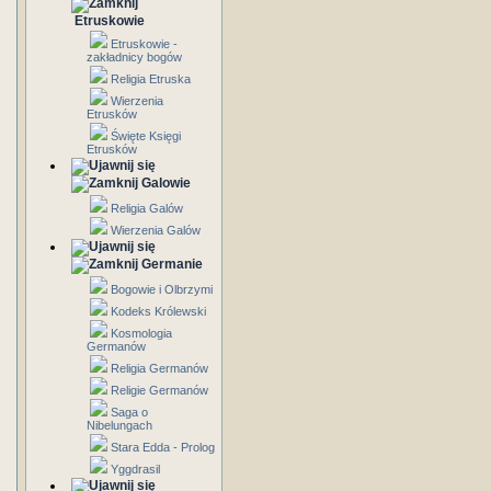
Etruskowie
Etruskowie -
zakładnicy bogów
Religia Etruska
Wierzenia
Etrusków
Święte Księgi
Etrusków
Galowie
Religia Galów
Wierzenia Galów
Germanie
Bogowie i Olbrzymi
Kodeks Królewski
Kosmologia
Germanów
Religia Germanów
Religie Germanów
Saga o
Nibelungach
Stara Edda - Prolog
Yggdrasil