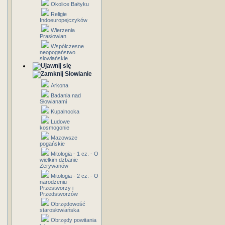
Okolice Bałtyku
Religie
Indoeuropejczyków
Wierzenia
Prasłowian
Współczesne
neopogaństwo
słowiańskie
Słowianie
Arkona
Badania nad
Słowianami
Kupalnocka
Ludowe
kosmogonie
Mazowsze
pogańskie
Mitologia - 1 cz. - O
wielkim dzbanie
Zerywanów
Mitologia - 2 cz. - O
narodzeniu
Przestworzy i
Przedstworzów
Obrzędowość
starosłowiańska
Obrzędy powitania