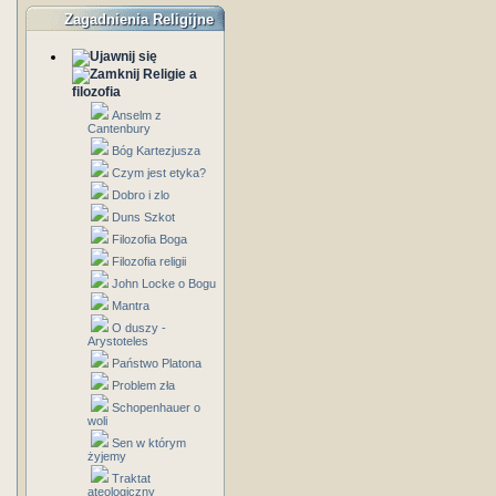
Zagadnienia Religijne
Religie a
filozofia
Anselm z
Cantenbury
Bóg Kartezjusza
Czym jest etyka?
Dobro i zlo
Duns Szkot
Filozofia Boga
Filozofia religii
John Locke o Bogu
Mantra
O duszy -
Arystoteles
Państwo Platona
Problem zła
Schopenhauer o
woli
Sen w którym
żyjemy
Traktat
ateologiczny