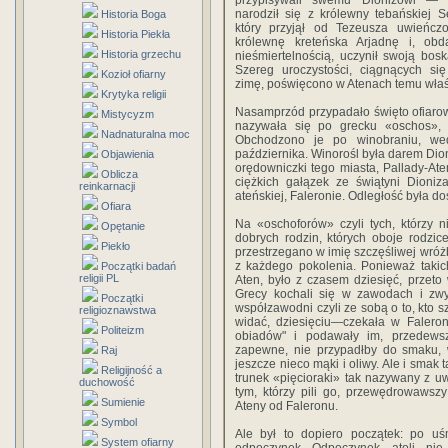
przypisywali swemu Dionizowi — 
narodził się z królewny tebańskiej S
Historia Boga
który przyjął od Tezeusza uwieńcz
Historia Piekła
królewnę kreteńska Arjadnę i, obd
Historia grzechu
nieśmiertelnością, uczynił swoją bos
Szereg uroczystości, ciągnących si
Kozioł ofiarny
zimę, poświęcono w Atenach temu właś
Krytyka religii
Nasamprzód przypadało święto ofiaro
Mistycyzm
nazywała się po grecku «oschos», 
Nadnaturalna moc
Obchodzono je po winobraniu, we
października. Winorośl była darem Dion
Objawienia
orędowniczki tego miasta, Pallady-Ate
Oblicza
ciężkich gałązek ze świątyni Dioniz
reinkarnacji
ateńskiej, Faleronie. Odległość była 
Ofiara
Na «oschoforów» czyli tych, którzy n
Opętanie
dobrych rodzin, których oboje rodzic
Piekło
przestrzegano w imię szczęśliwej wróżb
z każdego pokolenia. Ponieważ takich
Początki badań
religii PL
Aten, było z czasem dziesięć, przet
Grecy kochali się w zawodach i zwyc
Początki
współzawodni czyli ze sobą o to, kto s
religioznawstwa
widać, dziesięciu—czekała w Faleroni
Politeizm
obiadów" i podawały im, przedewszy
zapewne, nie przypadłby do smaku, w
Raj
jeszcze nieco mąki i oliwy. Ale i smak 
Religijność a
trunek «pięcioraki» tak nazywany z u
duchowość
tym, którzy pili go, przewędrowawszy
Sumienie
Ateny od Faleronu.
Symbol
Ale był to dopiero początek: po uś
System ofiarny