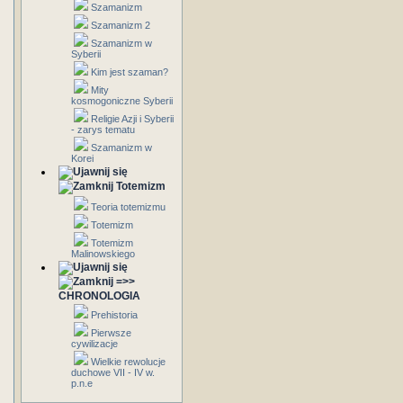
Szamanizm
Szamanizm 2
Szamanizm w
Syberii
Kim jest szaman?
Mity
kosmogoniczne Syberii
Religie Azji i Syberii
- zarys tematu
Szamanizm w
Korei
Totemizm
Teoria totemizmu
Totemizm
Totemizm
Malinowskiego
=>>
CHRONOLOGIA
Prehistoria
Pierwsze
cywilizacje
Wielkie rewolucje
duchowe VII - IV w.
p.n.e