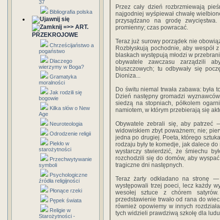
37
Przez cały dzień rozbrzmiewają pieś
Bibliografia polska
najgodniej wyśpiewał chwałę wielbio
przysądzano na grodę zwycięstwa. 
=>> ART.
promienny; czas powracać.
PRZEKROJOWE
Teraz już surowy porządek nie obowiązu
Chrześcijaństwo a
Rozbłyskują pochodnie, aby wespół z
pogaństwo
blaskach występują młodzi w przebrania
Dlaczego
obywatele zawczasu zarządzili a
wierzymy w Boga?
bluszczowych; tu odbywały się poczę
Dioniza...
Gramatyka
moralności
Do świtu niemal trwała zabawa: była t
Jak rodzili się
Dzień następny gromadzi wyznawców D
bogowie
siedzą na stopniach, półkolem ogarni
Kilka słów o New
namiotem, w którym przebierają się akt
Age
Obywatele zebrali się, aby patrzeć 
Neuroteologia
widowiskiem zbyt poważnem; nie; pier
Odrodzenie religii
jedna po drugiej. Poeta, którego sztuk
Piekło w
rodzaju były te komedje, jak dalece 
starożytności
wystarczy stwierdzić, że śmiechu b
rozchodzili się do domów, aby wyspać 
Przechwytywanie
tragiczne dni następnych.
symboli
Psychologiczne
Teraz żarty odkładano na stronę —
źródła religijności
występowali trzej poeci, lecz każdy w
Płonące rzeki
wesołej sztuce z chórem satyró
przedstawienie trwało od rana do wiecz
Pępek świata
również opowiemy w innych rozdziała
Religie w
tych widzieli prawdziwą szkołę dla ludu
Starożytności -