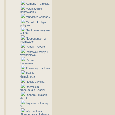
Komunizm a religia
Machiavelli o
państwach k
Matylda z Canossy
Mieszko I religia i
polityka
Neokonserwatyzm
w USA
Neopoganizm w
Niemczech
Pacelli i Pavelic
Państwo i związki
wyznaniowe
Pierwsza
Poprawka
Prawo wyznaniowe
Religia i
demokracja
Religie a wojna
Rewolucja
francuska a Kościół
Richelieu i raison
d'état
Tajemnica Joanny
'Arc
Wyznaniowa
Skandynawia: Religia a