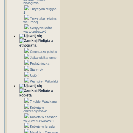
bibliografia
Turystyka religijna
1
Turystyka religijna
we Francji
Świątynie które
warto zobaczyć
Religia a
etnografia
Cmentarze polskie
Jajka wielkanocne
Podłaźniczka
Stary rok
Upiór!
Wampiry i Wilkołaki
Religie a
kobieta
7 kobiet Watykanu
Kobieta w
chrzescijaństwie
Kobieta w czasach
wypraw krzyżowych
Kobiety w Izraelu
Matylda z Canossy