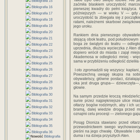
Takie było owo święto lutowe. Ale ja
Bibliografia 15
zaćmiła blaskiem uroczystość marco
Bibliografia 16
pierwszej kwadry do pełni książyca.
późniejszych — w wieku V — gdy A
Bibliografia 17
uroczystość ta zbiegała się z początki
Bibliografia 18
ratami, należnemi skarbowi związkow
Bibliografia 19
jego uroku.
Bibliografia 20
Rankiem dnia pierwszego obywatele g
Bibliografia 21
stojącą obok teatru, pod południowym
boga ze świątyni do teatru — odległ
Bibliografia 22
uprzednia, dłuższa wycieczka z Aten d
Bibliografia 23
dopiero wrócił do miasta i zajął mie
Akademosa w odległości mniej - więcej
Bibliografia 24
sama w przybliżeniu odległość dzieliła o
Bibliografia 25
Bibliografia 26
I oto zgromadzili się wszyscy: kapłani
Powszechną uwagę skupia na sobie 
Bibliografia 27
obywatelscy, główne postaci, działając
Bibliografia 28
oka jest druga grupa— dziewczęta—,,
głowie.
Bibliografia 29
Bibliografia 30
Na samym przedzie kroczą młodzieńcy
sunie przez najpiękniejsze ulice mia
Bibliografia 31
ołtarzy bogów rodzimych, aby i ich ucz
Bibliografia 32
bramą, dalej wiedzie droga przed mi
Bibliografia 33
oznajmi celu procesji — zielonego gaj
Bibliografia 34
Posąg Dioniza stawiano przed ołtar
Bibliografia 35
przewodnictwem swego wychowawcy,
pieśni na jego chwałę. Obywatele i ob
Bibliografia 36
duma i na dzieja przyszłych Aten.
Bibliografia