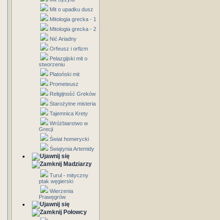
Mit o upadku dusz
Mitologia grecka - 1
Mitologia grecka - 2
Nić Ariadny
Orfeusz i orfizm
Pelazgijski mit o
stworzeniu
Platoński mit
Prometeusz
Religijność Greków
Starożytne misteria
Tajemnica Krety
Wróżbiarstwo w
Grecji
Świat homerycki
Świątynia Artemidy
Madziarzy
Turul - mityczny
ptak węgierski
Wierzenia
Prawęgrów
Połowcy