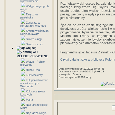
wprowadzenie
Późniejsze wieki jeszcze bardziej donio
Wstęp do geografii
naszego, który zrodził się i wyrósł, m
religii
ostatni odgłos dionizyjskich igrzysk;
posąg, wielbiony niegdyś pieśniami pac
Zatyczka
panieńska
jest nieśmiertelny.
Zaświaty w
Żyje on po dzień dzisiejszy; żyje nie
literaturze i w sztuce
dwudziestu z górą wiekach; żyje i w na
Śmierć w różnych
przyjemnością bywacie w teatrze, a
religiach świata
Moliera lub Fredry, w tragedjach
Święte księgi
zapominajcie, że nie byłoby skarbó
pierwowzory tych dramatów podczas r
Święte miasta
=>>
Fragment książki: Tadeusz Zieliński -
G
RELIGIE PIERWOTNE
Czytaj całą książkę w bibliotece Polon
Wstęp - Religie
pierwotne
Data utworzenia:
09/12/2019 @ 06:49
Huna i Roa
Ostatnie zmiany:
24/05/2020 @ 03:12
Kategoria :
Grecja
Kult Macierzy
Strona czytana
97037 razy
Kult przodków we
współczesnym
Wietnamie
Kult szczątków
kostnych
Mana
Najstarsze religie
Malty
Najstasze religie