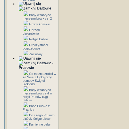
Bałtowie
Baby w fabryce
męczenników - cz. 2
Groby końskie
Obrzęd
ciałopalenia
Religia Bałtów
Uroczystości
pogrzebowe
Zaślubiny
Bałtowie -
Prusowie
Co można zrobić w
ze Świętą Lipką przy
pomocy Świętej
Siekierki
Baby w fabryce
męczenników czyli o
religii Prusów ciąg
dalszy
Baba Pruska z
Prątnicy
Do czego Prusom
służyły ścięte głowy
Kamienne baby