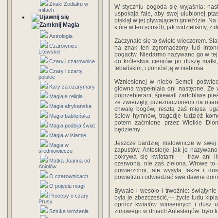
Znaki Zodiaku w
W styczniu pogoda się wyjaśnia; nas
mitach
uspokaja fale, aby swej ulubionej pt
piskląt w jej plywającem gnieździe. Na
Magia
które w ten sposób, jak widzieliśmy, z d
Astrologia
Zaczynało się to święto wieczorem. St
Czarownice
na znak ten zgromadzony lud inton
Litewskie
bogactw. Niedarmo nazywano go w tej 
do królestwa cieniów po duszę matk
Czary i czarownice
tebańskim, i poniósł ją w niebiosa.
Czary i czarty
polskie
Wzniesionej w niebo Semeli poświęc
Kary za czarymary
główna wypełniała dni następne. Ze w
poprzebierani, śpiewali żartobliwe pie
Magia a religia
ze zwierzęty, przeznaczonemi na ofiar
Magia afrykańska
chwalę bogów, resztą zaś mięsa uga
śpiew hymnów, tragedje tudzież kome
Magia babilońska
potem zaćmione przez Wielkie Dioni
Magia podbija świat
będziemy.
Magia w islamie
Jeszcze bardziej malownicze w swej 
Magia w
zapustów, Antesterje, jak je nazywano,
średniowieczu
pokrywa się kwiatami — traw ani li
Matka Joanna od
czerwona, nie zaś zielona. Wrowe to 
Aniołów
powierzchni, ale wysyła także i du
O czarownicach
powietrzu i odwiedzać swe dawne dom
O pojęciu magii
Bywało i wesoło i trwożnie: świątyn
Procesy o czary -
była je zbezcześcić,— życie ludu kip
Prusy
oprócz kwiatów wiosennych i dusz u
zimowego w dniach Antesterjów: było t
Sztuka wróżenia