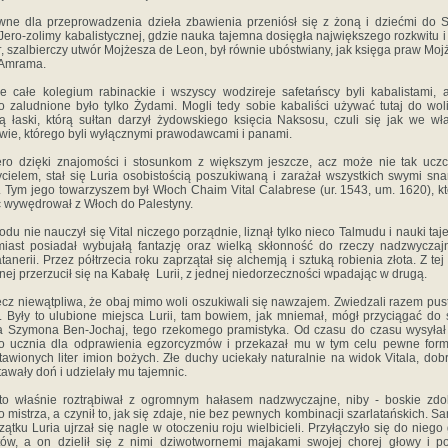
e‎ ‎dla‎ ‎przeprowadzenia‎ ‎dzieła‎ ‎zbawienia‎ ‎przeniósł się‎ ‎z‎ ‎żoną‎ ‎i‎ ‎dziećmi‎ ‎do‎ ‎S
 ‎Jero-zolimy‎ ‎kabalistycznej, gdzie‎ ‎nauka‎ ‎tajemna‎ ‎dosięgła‎ ‎największego‎ ‎rozkwitu‎ ‎i‎
r
,‎ ‎szalbierczy‎ ‎utwór‎ ‎Mojżesza‎ ‎de‎ ‎Leon,‎ ‎był‎ ‎równie‎ ‎ubóstwiany,‎ ‎jak‎ ‎księga‎ ‎praw‎ ‎Mo
 ‎Amrama.‎ ‎
‎ ‎całe‎ ‎kolegium‎ ‎rabinackie‎ ‎i‎ ‎wszyscy‎ ‎wodzireje‎ ‎safetańscy‎ ‎byli‎ ‎kabalistami, a‎
o‎ ‎zaludnione‎ ‎było‎ ‎tylko‎ ‎Żydami.‎ ‎Mogli‎ ‎tedy‎ ‎sobie kabaliści‎ ‎używać‎ ‎tutaj‎ ‎do‎ ‎woli.
ą‎ ‎łaski,‎ ‎którą‎ ‎sułtan darzył‎ ‎żydowskiego‎ ‎księcia‎ ‎Naksosu,‎ ‎czuli‎ ‎się‎ ‎jak‎ ‎we‎ ‎
ie,‎ ‎którego‎ ‎byli‎ ‎wyłącznymi‎ ‎prawodawcami‎ ‎i‎ ‎panami.
o‎ ‎dzięki‎ ‎znajomości‎ ‎i‎ ‎stosunkom‎ ‎z‎ ‎większym‎ ‎jeszcze,‎ ‎acz może‎ ‎nie‎ ‎tak‎ ‎ucz
cielem,‎ ‎stał‎ ‎się‎ ‎Luria‎ ‎osobistością poszukiwaną‎ ‎i‎ ‎zarażał‎ ‎wszystkich‎ ‎swymi‎ ‎snam
.‎ ‎Tym jego‎ ‎towarzyszem‎ ‎był‎ ‎Włoch‎ ‎Chaim‎ ‎Vital‎ ‎Calabrese‎ ‎(ur.‎ ‎1543, um.‎ ‎1620),‎ ‎k
c‎ ‎wywędrował‎ ‎z‎ ‎Włoch‎ ‎do‎ ‎Palestyny.
odu‎ ‎nie‎ ‎nauczył‎ ‎się‎ ‎Vital‎ ‎niczego‎ ‎porządnie,‎ ‎liznął‎ ‎tylko nieco‎ ‎Talmudu‎ ‎i‎ ‎nauki‎ ‎ta
iast‎ ‎posiadał‎ ‎wybujałą fantazję‎ ‎oraz‎ ‎wielką‎ ‎skłonność‎ ‎do‎ ‎rzeczy‎ ‎nadzwyczajny
tanerii.‎ ‎Przez‎ ‎półtrzecia‎ ‎roku‎ ‎zaprzątał‎ ‎się‎ ‎alchemją‎ ‎i‎ ‎sztuką‎ ‎robienia‎ ‎złota.‎ ‎Z‎ ‎tej‎ 
ej‎ ‎przerzucił‎ ‎się‎ ‎na‎ ‎Kabałę‎ ‎ Lurii,‎ ‎z‎ ‎jednej‎ ‎niedorzeczności‎ ‎wpadając‎ ‎w‎ ‎drugą.‎ ‎
ecz‎ ‎niewątpliwa,‎ ‎że‎ ‎obaj‎ ‎mimo woli‎ ‎oszukiwali‎ ‎się‎ ‎nawzajem.‎ ‎Zwiedzali‎ ‎razem‎ ‎pusty
.‎ ‎Były‎ ‎to‎ ‎ulubione‎ ‎miejsca‎ ‎Lurii,‎ ‎tam bowiem,‎ ‎jak‎ ‎mniemał,‎ ‎mógł‎ ‎przyciągać‎ ‎do‎ ‎
‎ ‎Szymona‎ ‎Ben-Jochaj,‎ ‎tego‎ ‎rzekomego‎ ‎pramistyka.‎ ‎Od‎ ‎czasu‎ ‎do czasu‎ ‎wysyłał‎ 
‎ ‎ucznia‎ ‎dla‎ ‎odprawienia‎ ‎egzorcyzmów i‎ ‎przekazał‎ ‎mu‎ ‎w‎ ‎tym‎ ‎celu‎ ‎pewne‎ ‎formuł
tawionych liter‎ ‎imion‎ ‎bożych.‎ ‎Złe‎ ‎duchy‎ ‎uciekały‎ ‎naturalnie‎ ‎na‎ ‎widok Vitala,‎ ‎dobre
awały‎ ‎doń‎ ‎i‎ ‎udzielały‎ ‎mu‎ ‎tajemnic.
 ‎to‎ ‎właśnie‎ ‎roztrąbiwał‎ ‎z‎ ‎ogromnym‎ ‎hałasem‎ ‎nadzwyczajne,‎ ‎niby‎ ‎-‎ ‎boskie‎ ‎zdo
 ‎mistrza,‎ ‎a‎ ‎czynił‎ ‎to, jak‎ ‎się‎ ‎zdaje,‎ ‎nie‎ ‎bez‎ ‎pewnych‎ ‎kombinacji‎ ‎szarlatańskich.‎ ‎
czątku‎ ‎Luria‎ ‎ujrzał‎ ‎się‎ ‎nagle‎ ‎w‎ ‎otoczeniu‎ ‎roju‎ ‎wielbicieli.‎ ‎Przyłączyło‎ ‎się‎ ‎do‎ ‎niego‎
ów,‎ ‎a‎ ‎on‎ ‎dzielił‎ ‎się z‎ ‎nimi‎ ‎dziwotwornemi‎ ‎majakami‎ ‎swojej‎ ‎chorej‎ ‎głowy‎ ‎i‎ ‎