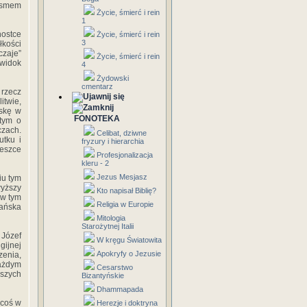
Pismem‎
Życie, śmierć i rein
1
hostce‎
Życie, śmierć i rein
3
łkości‎
czaje”‎
Życie, śmierć i rein
‎widok‎
4
Żydowski
cmentarz
‎rzecz‎
litwie,
skę‎ ‎w‎
FONOTEKA
ym‎ ‎o‎
czach.‎
Celibat, dziwne
ku‎ ‎i‎
fryzury i hierarchia
ieszce‎
Profesjonalizacja
kleru - 2
Jezus Mesjasz
‎ ‎tym‎
wyższy‎
Kto napisał Biblię?
w‎ ‎tym‎
Religia w Europie
ańska‎
Mitologia
Starożytnej Italii
‎Józef‎
W kręgu Światowita
gijnej‎
Apokryfy o Jezusie
zenia,‎
każdym‎
Cesarstwo
ższych‎
Bizantyńskie
Dhammapada
‎coś w‎
Herezje i doktryna