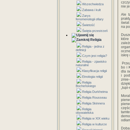
‎czczym
Wszechwiedza
‎nie‎ ‎
Zabawa i kult
Ale‎ ‎
Zarys
‎prakt
fenomenologii ofiary
‎świat
Świetość
‎na‎ ‎
Święta przestrzeń
Dusze‎
‎które
Religia
‎zależn
Religia - jedna z
‎organó
definicji
‎oczne,
‎iskrę‎ ‎
Czym jest religia?
Religia - zjawisko
‎ Prze
naturalne
‎bo‎ ‎
Klasyfikacja religii
‎dla‎ ‎
‎i‎ ‎po
Etnologia religii
‎zmie-
Religia
dzięki
Bocheńskiego
‎‎„łupi-
Religia Durkheima
Moral
Religia Rousseau
‎pierw
Religia Skinnera
‎pierw
‎częśc
Religia
‎tamten
obywatelska
‎demon
Religia w XIX wieku
‎odłam
Religia w kulturze
Doba‎ 