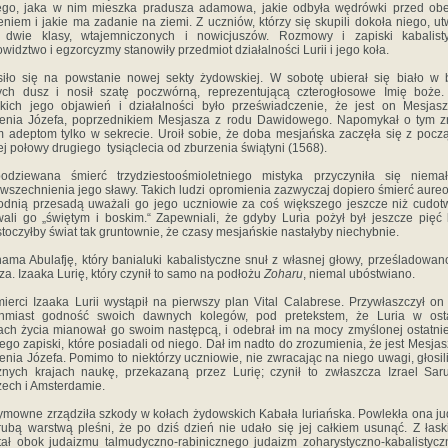
o,‎ ‎jaka‎ ‎w‎ ‎nim‎ ‎mieszka‎ ‎pradusza‎ ‎adamowa,‎ ‎jakie‎ ‎odbyła wędrówki‎ ‎przed‎ ‎o
niem‎ ‎i‎ ‎jakie‎ ‎ma‎ ‎zadanie‎ ‎na‎ ‎ziemi.‎ ‎Z‎ ‎uczniów,‎ ‎którzy‎ ‎się‎ ‎skupili‎ ‎dokoła‎ ‎niego,‎ ‎u
a dwie‎ ‎klasy,‎ ‎wtajemniczonych‎ ‎i‎ ‎nowicjuszów.‎ ‎Rozmowy‎ ‎i‎ ‎zapiski kabalisty
widztwo‎ ‎i‎ ‎egzorcyzmy‎ ‎stanowiły‎ ‎przedmiot działalności‎ ‎Lurii‎ ‎i‎ ‎jego‎ ‎koła.
ło‎ ‎się‎ ‎na‎ ‎powstanie‎ ‎nowej‎ ‎sekty‎ ‎żydowskiej.‎ ‎W‎ ‎sobotę‎ ‎ubierał‎ ‎się‎ ‎biało‎ ‎w‎ 
ych‎ ‎dusz‎ ‎i‎ ‎nosił‎ ‎szatę‎ ‎poczwórną,‎ ‎reprezentującą‎ ‎czterogłosowe‎ ‎Imię‎ ‎boże.‎
kich‎ ‎jego‎ ‎objawień‎ ‎i‎ ‎działalności‎ ‎było‎ ‎przeświadczenie,‎ ‎że jest‎ ‎on‎ ‎Mesjasz
enia‎ ‎Józefa,‎ ‎poprzednikiem‎ ‎Mesjasza z‎ ‎rodu‎ ‎Dawidowego.‎ ‎Napomykał‎ ‎o‎ ‎tym‎ ‎z
‎ ‎adeptom tylko‎ ‎w‎ ‎sekrecie.‎ ‎Uroił‎ ‎sobie,‎ ‎że‎ ‎doba‎ ‎mesjańska‎ ‎zaczęła‎ ‎się‎ ‎z pocz
ej‎ ‎połow‎y‎ ‎drugiego‎ ‎ tysiąclecia‎ ‎od‎ ‎zburzenia świątyni‎ ‎(1568).
odziewana‎ ‎śmierć‎ ‎trzydziestoośmioletniego‎ ‎mistyka przyczyniła‎ ‎się‎ ‎niemało
wszechnienia‎ ‎jego‎ ‎sławy.‎ ‎Takich‎ ‎ludzi‎ ‎opromienia‎ ‎zazwyczaj‎ ‎dopiero‎ ‎śmierć‎ ‎aureol
nią‎ ‎przesadą‎ ‎uważali‎ ‎go‎ ‎jego‎ ‎uczniowie‎ ‎za‎ ‎coś‎ ‎większego jeszcze‎ ‎niż‎ ‎cudot
‎ali‎ ‎go‎ ‎„świętym‎ ‎i‎ ‎boskim.“‎ ‎Zapewniali,‎ ‎że‎ ‎gdyby‎ ‎Luria‎ ‎pożył‎ ‎był‎ ‎jeszcze‎ ‎pięć‎ ‎la
stoczyłby świat‎ ‎tak‎ ‎gruntownie,‎ ‎że‎ ‎czasy‎ ‎mesjańskie‎ ‎nastałyby‎ ‎niechybnie.
ma‎ ‎Abulafję,‎ ‎który‎ ‎banialuki‎ ‎kabalistyczne‎ ‎snuł‎ ‎z‎ ‎własnej‎ ‎głowy,‎ ‎prześladowano‎
a.‎ ‎Izaaka‎ ‎Lurię,‎ ‎który czynił‎ ‎to‎ ‎samo‎ ‎na‎ ‎podłożu‎ ‎
Zoharu
,‎ ‎niemal‎ ‎ubóstwiano.
mierci‎ ‎Izaaka‎ ‎Lurii‎ ‎wystąpił‎ ‎na‎ ‎pierwszy‎ ‎plan‎ ‎Vital Calabrese.‎ ‎Przywłaszczył‎ ‎on‎ 
hmiast‎ ‎godność‎ ‎swoich dawnych‎ ‎kolegów,‎ ‎pod‎ ‎pretekstem,‎ ‎że‎ ‎Luria‎ ‎w‎ ‎ost
ach‎ ‎życia‎ ‎mianował‎ ‎go‎ ‎swoim‎ ‎następcą,‎ ‎i‎ ‎odebrał‎ ‎im‎ ‎na‎ ‎mocy zmyślonej‎ ‎ostatniej‎
go‎ ‎zapiski,‎ ‎które‎ ‎posiadali‎ ‎od niego.‎ ‎Dał‎ ‎im‎ ‎nadto‎ ‎do‎ ‎zrozumienia,‎ ‎że‎ ‎jest‎ ‎Mesjas
enia‎ ‎Józefa.‎ ‎Pomimo‎ ‎to‎ ‎niektórzy‎ ‎uczniowie,‎ ‎nie‎ ‎zwracając‎ ‎na niego‎ ‎uwagi,‎ ‎głosili‎
óżnych‎ ‎krajach‎ ‎naukę,‎ ‎przekazaną przez‎ ‎Lurię;‎ ‎czynił‎ ‎to‎ ‎zwłaszcza‎ ‎Izrael‎ ‎Saru
zech‎ ‎i Amsterdamie.
owne‎ ‎zrządziła‎ ‎szkody‎ ‎w‎ ‎kołach‎ ‎żydowskich‎ ‎Kabała‎ ‎luriańska.‎ ‎Powlekła‎ ‎ona‎ ‎j
grubą‎ ‎warstwą‎ ‎pleśni, że‎ ‎po‎ ‎dziś‎ ‎dzień‎ ‎nie‎ ‎udało‎ ‎się‎ ‎jej‎ ‎całkiem‎ ‎usunąć.‎ ‎Z‎ ‎łaski
ł‎ ‎obok‎ ‎judaizmu‎ ‎talmudyczno-rabinicznego‎ ‎judaizm‎ ‎zoharystyczno-kabalistyczny