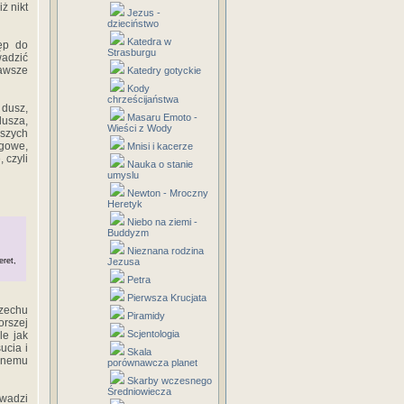
‎ ‎nikt‎
Jezus -
dzieciństwo
Katedra w
p‎ ‎do‎
Strasburgu
wadzić‎
zawsze‎
Katedry gotyckie
Kody
chrześcijaństwa
‎dusz,‎
Masaru Emoto -
dusza,‎
Wieści z Wody
iższych‎
ózgowe,‎
Mnisi i kacerze
 ‎czyli‎
Nauka o stanie
umyslu
Newton - Mroczny
Heretyk
Niebo na ziemi -
Buddyzm
Nieznana rodzina
eret,
Jezusa
Petra
Pierwsza Krucjata
rzechu‎
Piramidy
orszej‎
Scjentologia
‎ ‎jak‎
cia‎ ‎i‎
Skala
ranemu‎
porównawcza planet
Skarby wczesnego
Średniowiecza
rowadzi