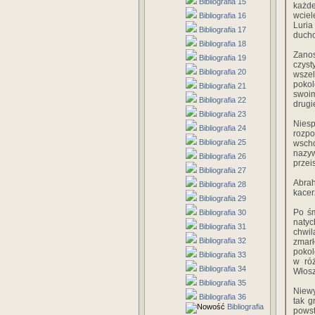
Bibliografia 15
każdeg
‎wciele
Bibliografia 16
‎Luri
Bibliografia 17
‎ducho
Bibliografia 18
Zanosi
Bibliografia 19
‎czyst
Bibliografia 20
‎wszel
‎pokol
Bibliografia 21
‎swoim
Bibliografia 22
‎drugi
Bibliografia 23
Niesp
Bibliografia 24
‎rozpo
Bibliografia 25
wschod
‎nazyw‎
Bibliografia 26
‎przei
Bibliografia 27
Abraha
Bibliografia 28
‎kacerz
Bibliografia 29
Po‎ ‎ś
Bibliografia 30
‎natyc
Bibliografia 31
‎chwil
Bibliografia 32
‎zmarłe
‎pokol
Bibliografia 33
‎w‎ ‎r
Bibliografia 34
‎Włos
Bibliografia 35
Niewym
Bibliografia 36
‎tak‎ ‎
Bibliografia
powsta