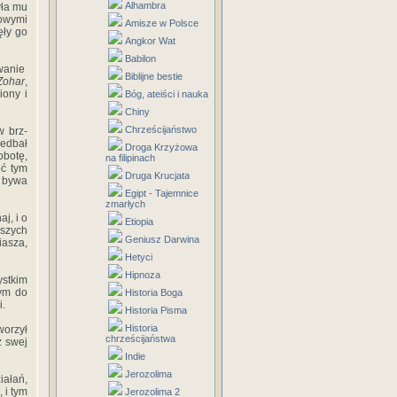
Alhambra
ła‎ ‎mu‎
owymi‎
Amisze w Polsce
ły‎ ‎go‎
Angkor Wat
Babilon
anie‎ ‎
Biblijne bestie
ohar
,‎
ny‎ ‎i‎
Bóg, ateiści i nauka
Chiny
Chrześcijaństwo
w‎ ‎brz-
niedbał‎
Droga Krzyżowa
obotę,‎
na filipinach
ć‎ ‎tym‎
Druga Krucjata
‎ ‎bywa‎
Egipt - Tajemnice
zmarłych
 ‎i‎ ‎o‎
Etiopia
bszych‎
Geniusz Darwina
iasza,‎
Hetyci
Hipnoza
ystkim‎
ym‎ ‎do
Historia Boga
 ‎
Historia Pisma
Historia
tworzył‎
chrześcijaństwa
‎ ‎swej‎
Indie
Jerozolima
iałań,‎
i‎ ‎tym‎
Jerozolima 2