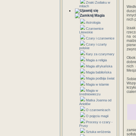
Znaki Zodiaku w
mitach
Wedłu
‎duszo
‎innyc
Magia
‎nich 
Astrologia
Izaak‎
Czarownice
‎rzecz
Litewskie
‎na‎ ‎
Czary i czarownice
‎małżeń
Czary i czarty
pierws
polskie
‎zwyrod
Kary za czarymary
Obok‎ ‎
Magia a religia
‎dobre‎
‎nich‎
Magia afrykańska
‎Mesja
Magia babilońska
Magia podbija świat
Sobie‎
‎Wszędz
Magia w islamie
‎krzyk
Magia w
‎ciałem
średniowieczu
Matka Joanna od
Aniołów
O czarownicach
O pojęciu magii
Procesy o czary -
Prusy
‎zamie
Sztuka wróżenia
‎sofis