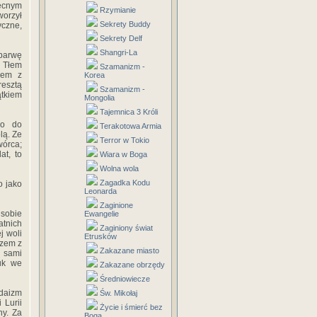
becnym‎
Rzymianie
tworzył‎
Sekrety Buddy
czne,‎
Sekrety Delf
Shangri-La
‎barwę‎
 ‎Tłem‎
Szamanizm -
em‎ ‎z‎
Korea
resztą‎
Szamanizm -
ątkiem‎
Mongolia
Tajemnica 3 Króli
‎ ‎do‎
Terakotowa Armia
ą.‎ ‎Ze
Terror w Tokio
wórca;‎
t,‎ ‎to‎
Wiara w Boga
Wolna wola
Zagadka Kodu
 ‎jako‎
Leonarda
Zaginione
‎sobie‎
Ewangelie
atnich‎
Zaginiony świat
 ‎woli‎
Etrusków
zem‎ ‎z‎
Zakazane miasto
 ‎sami‎
k‎ ‎we‎
Zakazane obrzędy
Średniowiecze
udaizm‎
Św. Mikołaj
‎ ‎Lurii
Życie i śmierć bez
.‎ ‎Za‎
Boga