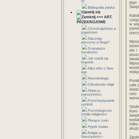
37
‎jego‎
‎Święte
Bibliografia polska
Kabała
=>> ART.
‎czego
PRZEKROJOWE
‎w‎ ‎w
‎(
minh
Chrześcijaństwo a
pogaństwo
‎rzeczy
Dlaczego
Wprawd
wierzymy w Boga?
‎dziwn
Gramatyka
ale‎ ‎i
moralności
‎poszc
Jak rodzili się
‎świat
bogowie
‎Wpraw
‎wszel
Kilka słów o New
‎mistyc
Age
Neuroteologia
Punkte
Odrodzenie religii
‎całe‎
‎świat.
Piekło w
‎celu
starożytności
‎wprow
Przechwytywanie
symboli
Siódmy
Psychologiczne
‎Karo‎
źródła religijności
‎święt
‎wydał
Płonące rzeki
‎listk
Pępek świata
‎aluzj
Religie w
Starożytności -
‎Zgubn