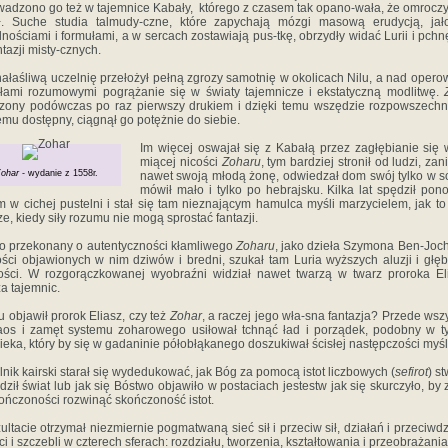
dzono‎ ‎go‎ ‎też‎ ‎w‎ ‎tajemnice‎ ‎Kabały, ‎ ‎którego‎ ‎z‎ ‎czasem‎ ‎tak‎ ‎opano-wała,‎ ‎że‎ ‎omroczy
ł. ‎Suche studia‎ ‎talmudy-czne,‎ ‎które‎ ‎zapychają‎ ‎mózgi‎ ‎masową‎ ‎erudycją, jał
nościami‎ ‎i‎ ‎formułami,‎ ‎a‎ ‎w‎ ‎sercach‎ ‎zostawiają pus-tkę,‎ ‎obrzydły‎ ‎widać‎ ‎Lurii‎ ‎i‎ ‎pchnę
antazji‎ ‎misty-cznych.‎ ‎
hałaśliwą‎ ‎uczelnię‎ ‎przełożył‎ ‎pełną‎ ‎zgrozy‎ ‎samotnię w‎ ‎okolicach‎ ‎Nilu,‎ ‎a‎ ‎nad‎ ‎operow
ami‎ ‎rozumowymi pogrążanie‎ ‎się‎ ‎w‎ ‎światy‎ ‎tajemnicze‎ ‎i‎ ‎ekstatyczną‎ ‎modlitwę.‎
Z
zony‎ podówczas‎ ‎po‎ ‎raz‎ ‎pierwszy‎ ‎drukiem‎ ‎i‎ ‎dzięki‎ ‎temu‎ ‎wszędzie‎ ‎rozpowszechnio
u‎ ‎dostępny,‎ ‎ciągnął go‎ ‎potężnie‎ ‎do‎ ‎siebie.‎ ‎
Im‎ ‎więcej‎ ‎oswajał‎ ‎się‎ ‎z‎ ‎Kabałą‎ ‎przez‎ ‎zagłębianie‎ ‎się‎ ‎
miącej‎ ‎nicości‎
‎Zoharu
,‎ ‎tym bardziej‎ ‎stronił‎ ‎od ludzi,‎ ‎za
ohar
- wydanie z 1558r.
‎nawet‎ ‎swoją‎ ‎młodą‎ ‎żonę,‎ ‎odwiedzał‎ ‎dom‎ ‎swój tylko‎ ‎w‎ ‎s
‎mówił‎ ‎mało‎ ‎i‎ ‎tylko‎ ‎po‎ ‎hebrajsku.‎ ‎Kilka‎ ‎lat‎ ‎spędził‎ ‎pono
‎ ‎w‎ ‎cichej‎ ‎pustelni‎ ‎i‎ ‎stał‎ ‎się tam‎ ‎nieznającym‎ ‎hamulca‎ ‎myśli‎ ‎marzycielem,‎ ‎jak‎ ‎to
,‎ ‎kiedy‎ ‎siły‎ ‎rozumu‎ ‎nie‎ ‎mogą‎ ‎sprostać‎ ‎fantazji.‎ ‎
 ‎przekonany‎ ‎o‎ ‎autentyczności‎ ‎kłamliwego‎ ‎
Zoharu
,‎ ‎jako‎ ‎dzieła‎ ‎Szymona‎ ‎Ben-Jochaj,‎
ści‎ ‎objawionych‎ ‎w‎ ‎nim‎ ‎dziwów‎ ‎i bredni,‎ ‎szukał‎ ‎tam‎ ‎Luria‎ ‎wyższych‎ ‎aluzji‎ ‎i‎ ‎głę
ści.‎ ‎W‎ ‎rozgorączkowanej‎ ‎wyobraźni‎ ‎widział‎ ‎nawet‎ ‎twarzą‎ ‎w twarz‎ ‎proroka‎ ‎El
za‎ ‎tajemnic.
‎ ‎objawił‎ ‎prorok‎ ‎Eliasz,‎ ‎czy‎ ‎też‎ ‎
Zohar
,‎ ‎a‎ ‎raczej‎ ‎jego wła-sna‎ ‎fantazja?‎ ‎Przede wsz
haos‎ ‎i‎ ‎zamęt‎ ‎systemu zoharow‎‎ego‎ ‎usiłował‎ ‎tchnąć‎ ‎ład‎ ‎i‎ ‎porządek,‎ ‎podobny‎ ‎w‎ ‎t
eka,‎ ‎który by‎ ‎się‎ ‎w‎ ‎gadaninie‎ ‎półobłąkanego‎ ‎doszukiwał ścisłej‎ ‎następczości‎ ‎myśli.‎
ik‎ ‎kairski‎ ‎starał‎ ‎się‎ ‎wydedukować,‎ ‎jak‎ ‎Bóg‎ ‎za pomocą‎ ‎istot‎ ‎liczbowych‎ ‎(
sefirot
)‎ ‎s
dził‎ ‎świat‎ ‎lub‎ ‎jak‎ ‎się‎ ‎Bóstwo‎ ‎objawiło‎ ‎w‎ ‎postaciach‎ ‎jestestw jak‎ ‎się‎ ‎skurczyło,‎ ‎by‎ ‎z
ończoności‎ ‎rozwinąć‎ ‎skończ‎oność‎ ‎istot.‎ ‎
zultacie‎ ‎otrzymał‎ ‎niezmiernie‎ ‎pogmatwaną‎ ‎sieć sił‎ ‎i‎ ‎przeciw sił,‎ ‎działań‎ ‎i‎ ‎przeciwdz
i‎ ‎i‎ ‎szczebli‎ ‎w‎ ‎czterech‎ ‎sferach:‎ ‎rozdziału,‎ ‎tworzenia,‎ ‎kształtowania‎ ‎i‎ ‎przeobrażania,‎ ‎