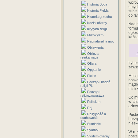
‎wprowa
Historia Boga
‎umys
Historia Piekła
‎subtel
‎do‎ ‎f
Historia grzechu
Kozioł ofiarny
Nad‎ ‎
formuł
Krytyka religii
‎ogłos
Mistycyzm
‎każdem
Nadnaturalna moc
Objawienia
Oblicza
Z
reinkarnacji
‎trybem
Ofiara
‎zawsze
Opętanie
Mocno‎
Piekło
‎bosko
Początki badań
‎mądro
religii PL
‎mistr
Początki
religioznawstwa
Co‎ ‎mu
‎w‎ ‎c
Politeizm
człowi
Raj
Religijność a
Pusteln
duchowość
‎i urzą
‎niesk
Sumienie
Symbol
W‎ ‎re
‎postac
System ofiarny