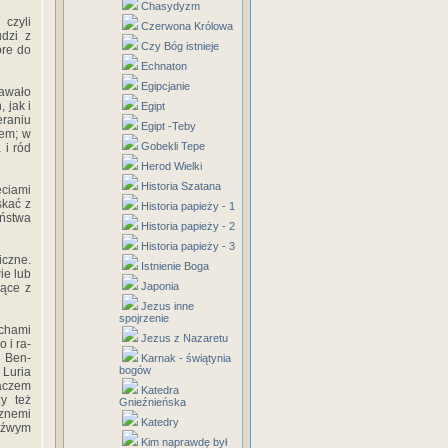
Chasydyzm
czyli‎
Czerwona Królowa
zi‎ ‎z‎
Czy Bóg istnieje
e‎ ‎do‎
Echnaton
Egipcjanie
dawało‎
‎jak i‎
Egipt
eraniu‎
Egipt -Teby
iem;‎ ‎w
Gobekli Tepe
‎ ‎ród‎
Herod Wielki
Historia Szatana
lęciami‎
kać‎ ‎z‎
Historia papieży - 1
aństwa‎
Historia papieży - 2
Historia papieży - 3
iczne.‎
Istnienie Boga
e‎ ‎lub‎
Japonia
ce‎ ‎z‎
Jezus inne
spojrzenie
uchami‎
Jezus z Nazaretu
i‎ ‎ra-
 ‎Ben-
Karnak - świątynia
bogów
 ‎Luria‎
aczem‎
Katedra
 ‎też‎
Gnieźnieńska
cznemi‎
Katedry
zeźwym‎
Kim naprawdę był