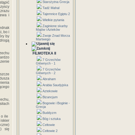
Starożytna Grecja
stąpić‎
wszyscy‎
Tadź Mahal
(zrazu‎
Tajemnice Egiptu 2
wa‎ ‎i‎
Wielkie pytania
Zaginione skarby
jednak‎
Majów i Azteków
‎bo‎ ‎i‎
Zwoje Znad Morza
óry by‎
Martwego
 ‎drogą‎
grzechu‎
FILMOTEKA II
bardzo
7 Grzechów
szenie‎
Głównych - 1
7 Grzechów
Głównych - 2
eszcze‎
‎dusza‎
Abraham
nienia‎
Arabia Saudyjska
jącego‎
Aztekowie
Bizancjum
rzechu,
Bogowie i Boginie -
‎siłach‎
Grecja
Buddyzm
 ‎ile‎ ‎
Bóg i sztuka
‎iskier‎
iczne)‎
Celtowie
 ‎się‎
Celtowie 2