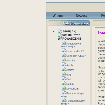
Witamy
Nowości
Fo
Religioznawstwo
Izaak
==>>
WPROWADZENIE
W‎ ‎os
Podstawowa
‎niepo
terminologia
‎Turcj
‎głuszy
Czym jest kult?
‎pierw
Co to jest rytuał?
‎duchó
Absolut
wiadom
Anioły
Nastał
Ateizm
‎rę-kę
‎ważył
Bóg
trzeźw
Cud
‎tej‎ 
‎podcz
Deizm
zapocz
Demonizm
‎szersz
Fenomenologia
religii
Izaak‎
‎Wcześ
Fundamentalizm
‎Franc
religijny