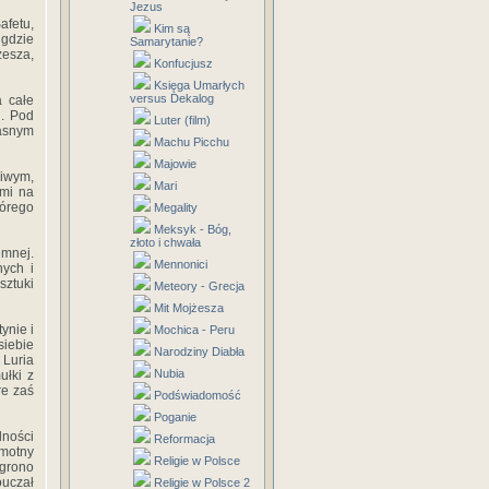
Jezus
afetu,‎
Kim są
 ‎gdzie
Samarytanie?
jżesza,‎
Konfucjusz
Księga Umarłych
versus Dekalog
 ‎całe‎
‎ ‎Pod‎
Luter (film)
własnym
Machu Picchu
Majowie
ciwym,‎
Mari
i‎ ‎na‎
tórego‎
Megality
Meksyk - Bóg,
złoto i chwała
jemnej.‎
Mennonici
ch‎ ‎i‎
‎sztuki‎
Meteory - Grecja
Mit Mojżesza
nie‎ ‎i‎
Mochica - Peru
siebie‎
Narodziny Diabła
‎Luria‎
Nubia
ki‎ ‎z‎
‎ ‎zaś‎
Podświadomość
Poganie
lności‎
Reformacja
Samotny‎
Religie w Polsce
 ‎grono‎
pouczał
Religie w Polsce 2