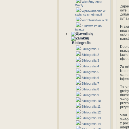
Wiedźmy znad
Warty
Zapewn
‎owej‎
Wprowadzenie w
Zoha
świat czarnej magii
‎syna‎
Wróżbiarstwo w ST
Z klątwą im do
Prawie
twarzy
‎miast
‎osłon
państw
Bibliografia
Dopier
Bibliografia 1
‎marzy
‎jawie
Bibliografia 2
‎ojcie
Bibliografia 3
Bibliografia 4
Za‎ ‎mł
‎Natom
Bibliografia 5
‎szarla
Bibliografia 6
‎tajemn
Bibliografia 7
To‎ ‎rz
Bibliografia 8
‎groby
‎ducha
Bibliografia 9
‎swego
Bibliografia 10
‎przes
Bibliografia 11
‎przyst
Bibliografia 12
Vital‎
Bibliografia 13
‎swego‎
‎z‎ ‎po
Bibliografia 14
‎adept