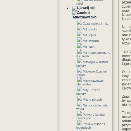
Rozwój historii
przebó
religii
‎zupełn
‎jego‎
‎Izrae
Mitoznawstwo
‎kamien
Czas święty i mity
Nauka‎
Mit grecki
‎swoiśc
‎one‎ 
Mit i epos
‎tylko‎
Mit i kultura
‎rozwią
Mit i sen
Ten‎ ‎r
Mit kosmogoniczny
‎pier
Ks. Rodz.
długie
Mitologia w historii
‎tego‎ 
kultury
Mitologie Czarnej
Obok‎ 
Afryki
‎inny‎
‎zanie
Mitoznawstwo
‎jakie
starożytne
‎człowi
Mity - część
kultury
Zjawia
Mity o potopie
by‎ ‎we
‎nie‎ 
Na początku była
woda
Te‎ ‎cz
Potwory ludzko-
oczywiś
zwierzęce
‎adamo
Ptaki w mitach i
‎przy
legendach
‎odpyc