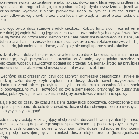
-stwienie‎ ‎świata‎ ‎lub‎ ‎zastanie‎ ‎je‎ ‎jako‎ ‎fakt‎ ‎już‎ ‎do-konany. Musi‎ ‎więc‎ ‎przedtem‎ ‎na
y‎ ‎rozdział‎ ‎dobrego‎ ‎od‎ ‎złego, co‎ ‎się‎ ‎stać‎ ‎może‎ ‎je-dynie‎ ‎przez‎ ‎Izraela,‎ ‎jeżeli‎ ‎
 ‎człon-kowie‎ ‎wydzielą‎ ‎z‎ ‎siebie‎ ‎pierwiastki‎ ‎złego.‎ ‎W‎ ‎tym‎ ‎celu‎ ‎muszą dusze‎ ‎
litów)‎ ‎odbywać‎ ‎wę-drówki‎ ‎przez‎ ‎ciała‎ ‎ludzi‎ ‎i zwierząt,‎ ‎a‎ ‎nawet‎ ‎przez‎ ‎rzeki,‎ ‎drze
ie.‎ ‎
 ‎o wędrówce‎ ‎dusz‎ ‎stanowi‎ ‎środek‎ ‎ciężkości‎ ‎Kabały‎ ‎luriańskiej;‎ ‎rozsnuł‎ ‎on‎ ‎
ie‎ ‎dalej‎ ‎jej‎ ‎wątek.‎ ‎Według‎ ‎jego‎ ‎teorii muszą‎ ‎i‎ ‎dusze‎ ‎pobożnych‎ ‎odbywać‎ ‎wędrówki,‎ 
‎nie‎ ‎są wolne‎ ‎od‎ ‎przymieszki‎ ‎demonicznej:‎ ‎nie masz‎ ‎sprawiedliwego‎ ‎na ziemi,‎ ‎kt
 ‎dobrze‎ ‎czynił‎ ‎a‎ ‎nie‎ ‎grzeszył,‎ ‎którego‎ ‎dusza byłaby‎ ‎próżna‎ ‎szlaków‎ ‎nieczystych.‎ ‎Tą‎
zał‎ ‎Luria, jak‎ ‎mniemał,‎ ‎trudność,‎ ‎z‎ ‎którą‎ ‎się‎ ‎nie‎ ‎mogli‎ ‎uporać‎ ‎starsi‎ ‎kabaliści.
ozdział‎ ‎złych‎ ‎i‎ ‎dobrych‎ ‎pierwiastków‎ ‎w‎ ‎komplecie dusz,‎ ‎ta‎ ‎ekspiacja‎ ‎i‎ ‎zmazanie‎ ‎
worodnego,‎ ‎czyli przywrócenie‎ ‎porządku‎ ‎w‎ ‎Adamie,‎ ‎wymagałyby‎ ‎przecież‎ ‎
go‎ ‎czasu‎ ‎wobec‎ ‎ustawicznych‎ ‎podniet‎ ‎do‎ ‎grzechu.‎ ‎Są‎ ‎jednak‎ ‎środki‎ ‎na‎ ‎przyśpie
‎procesu‎ ‎i‎ ‎one‎ ‎to‎ ‎właściwie stanowią‎ ‎oryginalny‎ ‎wynalazek‎ ‎Lurii.‎ ‎
‎wędrówki‎ ‎dusz grzesznych,‎ ‎czyli‎ ‎obciążonych‎ ‎domieszką‎ ‎demoniczną,‎ ‎istnieje j
 ‎rodzaj,‎ ‎wzlot‎ ‎duszy,‎ ‎czyli‎ ‎zapłodnienie‎ ‎duszy.‎ ‎Jeżeli‎ ‎nawet‎ ‎oczyszczona‎ 
dbała‎ ‎na‎ ‎ziemi‎ ‎jakich‎ ‎praktyk‎ ‎religijnych‎ ‎lub‎ ‎nie‎ ‎miała‎ ‎sposobności‎ ‎do‎ ‎speł
go obowiązku,‎ ‎to‎ ‎musi ‎ ‎powrócić‎ ‎do‎ ‎życia‎ ‎ziemskiego,‎ ‎przylgnąć‎ ‎do duszy‎ ‎ży
eka,‎ ‎połączyć‎ ‎się‎ ‎i‎ ‎zewrzeć‎ ‎z‎ ‎nią‎ ‎ściśle, by‎ ‎powetować‎ ‎zaniedbane‎ ‎sprawy.‎ ‎
ją‎ ‎się‎ ‎też‎ ‎od‎ ‎czasu‎ ‎do czasu‎ ‎na‎ ‎ziemi‎ ‎duchy‎ ‎ludzi‎ ‎pobożnych,‎ ‎oczyszczone‎ ‎z‎ ‎g
sprzeć,‎ ‎pokrzepić‎ ‎i‎ ‎do‎ ‎celu‎ ‎doprowadzić‎ ‎dusze‎ ‎słabe‎ ‎i chwiejne,‎ ‎które‎ ‎o‎ ‎własnych‎ 
‎zdołałyby‎ ‎cnoty‎ ‎osiągnąć.
yste‎ ‎duchy‎ ‎zrastają‎ ‎ze‎ ‎zmagającymi‎ ‎się‎ ‎z‎ ‎sobą‎ ‎duszami‎ ‎i tworzą‎ ‎z‎ ‎niemi‎ ‎jedność,‎ ‎o‎
cie‎ ‎ są‎ ‎ z‎ ‎ sobą‎ ‎do‎ ‎pewnego stopnia‎ ‎spokrewnione,‎ ‎t.‎ ‎j.‎ ‎pochodzą‎ ‎z‎ ‎tych‎ ‎samych‎ 
wych,‎ ‎czyli‎ ‎organów,‎ ‎jak‎ ‎też‎ ‎w‎ ‎ogólności‎ ‎tylko‎ ‎dusze‎ ‎jednorodne‎ ‎(homogen
ciągają‎ ‎się‎ ‎nawzajem,‎ ‎gdy‎ ‎natomiast dusze‎ ‎niejednorodne‎ ‎(heterogeniczne)‎
hają.‎ ‎