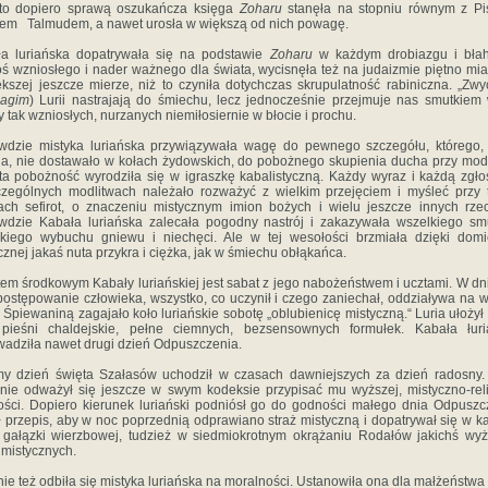
 ‎to‎ ‎dopiero‎ ‎sprawą‎ ‎oszukańcza‎ ‎księga‎ ‎
Zoharu
‎ ‎stanęła‎ ‎na‎ ‎stopniu‎ ‎równym‎ ‎z‎ ‎
m ‎ ‎Talmudem,‎ ‎a‎ ‎nawet‎ ‎urosła‎ ‎w‎ ‎większą‎ ‎od‎ ‎nich‎ ‎powagę.‎ ‎
 luriańska‎ ‎dopatrywała‎ ‎się‎ ‎na‎ ‎podstawie‎ ‎
Zoharu
‎ ‎w‎ ‎każdym‎ ‎drobiazgu‎ ‎i‎ ‎bła
ś‎ ‎wzniosłego‎ ‎i‎ ‎nader‎ ‎ważnego‎ ‎dla‎ ‎świata, wycisnęła‎ ‎też‎ ‎na‎ ‎judaizmie‎ ‎piętno‎ ‎mia
iększej‎ ‎jeszcze mierze,‎ ‎niż‎ ‎to‎ ‎czyniła‎ ‎dotychczas‎ ‎skrupulatność‎ ‎rabiniczna. „Zwy
agim
)‎ ‎Lurii‎ ‎nastrajają‎ ‎do‎ ‎śmiechu,‎ ‎lecz jednocześnie‎ ‎przejmuje‎ ‎nas‎ ‎smutkiem‎ 
‎ ‎tak‎ ‎wzniosłych,‎ ‎nurzanych‎ ‎niemiłosiernie‎ ‎w‎ ‎błocie‎ ‎i‎ ‎prochu.
zie‎ ‎mistyka‎ ‎luriańska‎ ‎przywiązywała‎ ‎wagę‎ ‎do pewnego‎ ‎szczegółu,‎ ‎którego,‎ 
a,‎ ‎nie dostawało‎ ‎w‎ ‎kołach‎ ‎żydowskich,‎ ‎do‎ ‎pobożnego‎ ‎skupienia‎ ‎ducha‎ ‎przy‎ ‎mod
‎ ‎ta‎ ‎pobożność‎ ‎wyrodziła‎ ‎się‎ ‎w‎ ‎igraszkę‎ ‎kabalistyczną.‎ ‎Każdy‎ ‎wyraz‎ ‎i‎ ‎każdą‎ ‎zgło
zególnych‎ ‎modlitwach‎ ‎należało‎ ‎rozważyć‎ ‎z‎ ‎wielkim‎ ‎przejęciem‎ ‎i‎ ‎myśleć‎ ‎przy‎ ‎t
ach‎ ‎sefirot,‎ ‎o‎ ‎znaczeniu‎ ‎mistycznym‎ ‎imion‎ ‎bożych‎ ‎i‎ ‎wielu‎ ‎jeszcze innych‎ ‎rze
dzie‎ ‎Kabała‎ ‎luriańska‎ ‎zalecała‎ ‎pogodny nastrój‎ ‎i‎ ‎zakazywała‎ ‎wszelkiego‎ ‎smut
kiego wybuchu‎ ‎gniewu‎ ‎i‎ ‎niechęci.‎ ‎Ale‎ ‎w‎ ‎tej‎ ‎wesołości‎ ‎brzmiała‎ ‎dzięki dom
znej‎ ‎jakaś‎ ‎nuta‎ ‎przykra‎ ‎i‎ ‎ciężka,‎ ‎jak‎ ‎w‎ ‎śmiechu‎ ‎obłąkańca.‎ ‎
m‎ ‎środkowym‎ ‎Kabały‎ ‎luriańskiej‎ ‎jest sabat‎ ‎z‎ ‎jego‎ ‎nabożeństwem‎ ‎i‎ ‎ucztami.‎ ‎W‎ ‎dniu
 ‎postępowanie‎ ‎człowieka,‎ ‎wszystko,‎ ‎co‎ ‎uczynił‎ ‎i‎ ‎czego‎ ‎zaniechał, oddziaływa‎ ‎na‎ ‎
‎ ‎Śpiewaniną‎ ‎zagajało‎ ‎koło‎ ‎luriańskie‎ ‎sobotę‎ ‎„oblubienicę‎ ‎mistyczną.“‎ ‎Luria‎ ‎ułożył‎ ‎
 pieśni‎ ‎chaldejskie,‎ ‎pełne‎ ‎ciemnych,‎ ‎bezsensownych‎ ‎formułek.‎ ‎Kabała‎ ‎łuri
adziła‎ ‎nawet‎ ‎drugi‎ ‎dzień‎ ‎Odpuszczenia.
‎ ‎dzień‎ ‎święta‎ ‎Szałasów‎ ‎uchodził‎ ‎w‎ ‎czasach‎ ‎dawniejszych za‎ ‎dzień‎ ‎radosny.‎ 
 ‎nie‎ ‎odważył‎ ‎się‎ ‎jeszcze‎ ‎w‎ ‎swym kodeksie‎ ‎przypisać‎ ‎mu‎ ‎wyższej,‎ ‎mistyczno-reli
ości. Dopiero‎ ‎kierunek‎ ‎luriański‎ ‎podniósł‎ ‎go‎ ‎do‎ ‎godności‎ ‎małego‎ ‎dnia Odpuszc
‎ ‎przepis,‎ ‎aby‎ ‎w‎ ‎noc‎ ‎poprzednią‎ ‎odprawiano straż‎ ‎mistyczną‎ ‎i‎ ‎dopatrywał‎ ‎się‎ ‎w‎ ‎
u‎ ‎gałązki‎ ‎wierzbowej,‎ ‎tudzież‎ ‎w‎ ‎siedmiokrotnym‎ ‎okrążaniu‎ ‎Rodałów‎ ‎jakichś wy
i‎ ‎mistycznych.‎
ie‎ ‎też‎ ‎odbiła‎ ‎się‎ ‎mistyka luriańska‎ ‎na‎ ‎moralności.‎ ‎Ustanowiła‎ ‎ona‎ ‎dla‎ ‎małżeństwa‎ 