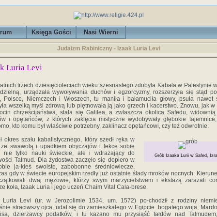
rum
Księga Gości
Nasi Wierni
Judaizm Rabiniczny - Izaak‎ ‎Luria‎ ‎Levi‎
‎ ‎Luria‎ ‎Levi‎
tatnich‎ ‎trzech‎ ‎dziesięcioleciach‎ ‎wieku‎ ‎szesnastego‎ ‎zdobyła‎ ‎Kabała‎ ‎w‎ ‎Palestynie‎ ‎
dzielną,‎ ‎urządzała‎ ‎wywoływania‎ ‎duchów‎ ‎i‎ ‎egzorcyzmy,‎ ‎rozszerzyła się‎ ‎stąd‎ ‎po‎ 
i,‎ ‎Polsce,‎ ‎Niemczech‎ ‎i‎ ‎Włoszech,‎ ‎tu maniła‎ ‎i‎ ‎bałamuciła‎ ‎głowy,‎ ‎psuła‎ ‎nawet‎ ‎
ła‎ ‎wszelką myśl‎ ‎zdrową‎ ‎lub‎ ‎piętnowała‎ ‎ją‎ ‎jako‎ ‎grzech‎ ‎i‎ ‎kacerstwo.‎ ‎Znowu, jak‎ ‎w‎
ocin‎ ‎chrześcijaństwa,‎ ‎stała‎ ‎się‎ ‎Galilea,‎ ‎a zwłaszcza‎ ‎okolica‎ ‎Safedu,‎ ‎widownią‎ 
w‎ ‎i‎ ‎opętańców, z‎ ‎których‎ ‎zaklęcia‎ ‎mistyczne‎ ‎wydobywały‎ ‎głębokie‎ ‎tajemnice, 
o,‎ ‎kto‎ ‎komu‎ ‎był‎ ‎właściwie‎ ‎potrzebny,‎ ‎zaklinacz opętańcowi,‎ ‎czy‎ ‎też‎ ‎odwrotnie.‎ ‎
‎ ‎okres‎ ‎szału‎ ‎kabalistycznego,‎ ‎który‎ ‎szedł‎ ‎ręka‎ ‎w‎
‎ ‎ze‎ ‎swawolą‎ ‎i‎ ‎upadkiem‎ ‎obyczajów‎ ‎i lekce‎ ‎sobie‎
‎ ‎nie tylko‎ ‎nauki‎ ‎świeckie,‎ ‎ale‎ ‎i‎ ‎wdrażający‎ ‎do
Grób Izaaka Lurii w Safed, Izra
ości‎ ‎Talmud.‎ ‎Dla‎ ‎żydostwa‎ ‎zaczęło‎ ‎się‎ ‎dopiero‎ ‎w‎
‎dobie ja-kieś‎ ‎swoiste,‎ ‎zabobonne‎ ‎średniowiecze,‎
as‎ ‎gdy‎ ‎w‎ ‎świecie europejskim‎ ‎rzedły‎ ‎już‎ ‎ostatnie‎ ‎ślady‎ ‎mroków‎ ‎nocnych.‎ ‎Kierunek‎ 
ątkowali‎ ‎dwaj‎ ‎mężowie,‎ ‎którzy‎ ‎swym‎ ‎marzyciel‎stwem‎ ‎i‎ ‎ekstazą‎ ‎zarażali‎ ‎cora
e‎ ‎koła,‎ ‎Izaak‎ ‎Luria‎ ‎i‎ ‎jego uczeń‎ ‎Chaim‎ ‎Vital‎ ‎Cala-brese.
 ‎Luria‎ ‎Levi‎ ‎(ur.‎ ‎w‎ ‎Jerozolimie‎ ‎1534,‎ ‎um.‎ ‎1572)‎ ‎po-chodził‎ ‎z‎ ‎rodziny‎ ‎niemie
nie‎ ‎straciwszy‎ ‎ojca,‎ ‎udał‎ ‎się‎ ‎do zamieszkałego‎ ‎w‎ ‎Egipcie ‎ ‎bogatego‎ ‎wuja,‎ ‎Mard
isa, dzierżawcy‎ ‎podatków,‎ ‎i‎ ‎tu‎ ‎kazano‎ ‎mu‎ ‎przysiąść‎ ‎fałdów‎ ‎nad Talmudem,‎