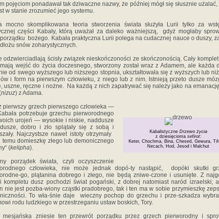
‎ ‎pojęciom‎ ‎ponadawał‎ ‎tak‎ ‎dziwaczne‎ ‎nazwy, że‎ ‎później‎ ‎mógł‎ ‎się‎ ‎słusznie‎ ‎użalać,‎ ‎iż
jest‎ ‎w‎ ‎stanie‎ ‎zrozumieć‎ ‎jego‎ ‎systemu.‎ ‎
ta‎ ‎mocno‎ ‎skomplikowana‎ ‎teoria‎ ‎stworzenia‎ ‎świata‎ ‎służyła‎ ‎Lurii‎ ‎tylko‎ ‎za‎ ‎wstę
ycznej‎ ‎części Kabały,‎ ‎którą‎ ‎uważał‎ ‎za‎ ‎daleko‎ ‎ważniejszą,‎ ‎ gdyż‎ ‎mogłaby‎ ‎spro
‎ ‎porządku‎ ‎bożego.‎ ‎Kabała‎ ‎praktyczna‎ ‎Lurii‎ ‎polega na‎ ‎cudacznej‎ ‎nauce‎ ‎o‎ ‎duszy,‎ ‎
podłożu‎ ‎snów‎ ‎zoharystycznych.
 ‎odzwierciadlają‎ ‎ścisły‎ ‎związek‎ ‎nieskończoności‎ ‎ze skończonością.‎ ‎Cały‎ ‎komplet‎ 
‎ ‎mają‎ ‎wejść‎ ‎do‎ ‎życia doczesnego,‎ ‎stworzony‎ ‎został‎ ‎wraz‎ ‎z‎ ‎Adamem,‎ ‎ale‎ ‎każda‎ ‎
ie‎ ‎od‎ ‎swego‎ ‎wyższego‎ ‎lub‎ ‎niższego‎ ‎stopnia,‎ ‎ukształtowała‎ ‎się‎ ‎z‎ ‎wyższych‎ ‎lub‎ ‎n
w‎ ‎i‎ ‎form‎ ‎na‎ ‎pierwszym‎ ‎człowieku,‎ ‎z‎ ‎niego‎ ‎lub‎ ‎z‎ ‎nim.‎ ‎Istnieją‎ ‎przeto‎ ‎dusze‎ ‎m
‎ ‎uszne,‎ ‎ręczne‎ ‎i‎ ‎nożne. ‎ ‎Na‎ ‎każdą‎ ‎z‎ ‎nich‎ ‎zapatrywać się‎ ‎należy‎ ‎jako‎ ‎na‎ ‎emanację,‎
(
nizuz
)‎ ‎z‎ ‎Adama.‎
z pierwszy‎ ‎grzech‎ ‎pierwszego‎ ‎człowieka‎ ‎—‎
i‎ ‎Kabała‎ ‎potrzebuje grzechu‎ ‎pierworodnego‎
swoich‎ ‎urojeń‎ ‎—‎ ‎wysokie‎ ‎i‎ ‎niskie, naddusze‎
ddusze,‎ ‎dobro‎ ‎i‎ ‎zło‎ ‎splątały‎ ‎się‎ ‎z‎ ‎sobą‎ ‎i‎
Kabalistyczne
Drzewo życia
szały. Najczystsze‎ ‎nawet‎ ‎istoty‎ ‎otrzymały‎ ‎
z dziesięcioma
sefirot
:
‎ ‎temu‎ ‎domieszkę‎ ‎złego lub‎ ‎demonicznego‎
Keter, Chochma, Bina, Chesed, Gewura, Tif
Necach, Hod, Jesod i Malchut
ny“‎ ‎(
kelipha
).‎ ‎
ny‎ ‎porządek‎ ‎świata, czyli‎ ‎oczyszczenie‎
orodnego‎ ‎człowieka,‎ ‎nie‎ ‎może‎ ‎jednak dopó-ty‎ ‎nastąpić, ‎ ‎dopóki‎ ‎skutki‎ ‎g
orodne-go,‎ ‎plątanina‎ ‎dobrego‎ ‎i‎ ‎złego,‎ ‎nie‎ ‎będą‎ ‎zniwe-czone‎ ‎i‎ ‎usunięte.‎ ‎Z‎ ‎najg
i‎ ‎kompletu‎ ‎dusz‎ ‎pochodzi‎ ‎świat‎ ‎pogański,‎ ‎z‎ ‎dobrej natomiast‎ ‎naród‎ ‎izraelski;‎ ‎ale
‎ ‎nie‎ ‎jest‎ ‎pozba-wiony‎ ‎cząstki‎ ‎pradobrego,‎ ‎tak‎ ‎i‎ ‎ten‎ ‎ma‎ ‎w‎ ‎sobie‎ ‎przymieszkę‎ ‎zepsu
iczności.‎ ‎To‎ ‎wła-śnie‎ ‎daje‎ ‎ wieczny‎ ‎pochop‎ ‎do grzechu‎ ‎i‎ ‎prze-szkadza‎ ‎wyb
owi‎ ‎rodu‎ ‎ludzkiego‎ ‎w przestrzeganiu‎ ‎ustaw‎ ‎boskich,‎ ‎Tory.‎ ‎
‎mesjańska‎ ‎zniesie‎ ‎ten przewrót‎ ‎porządku‎ ‎przez‎ ‎grzech‎ ‎pierworodny‎ ‎i‎ ‎sp