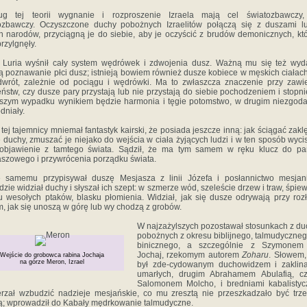
g‎ ‎tej teorii‎ ‎wygnanie‎ ‎i‎ ‎rozproszenie‎ ‎Izraela‎ ‎mają‎ ‎cel‎ ‎światozbawczy, 
zbawczy.‎ ‎Oczyszczone‎ ‎duchy‎ ‎pobożnych‎ ‎Izraelitów połączą‎ ‎się‎ ‎z‎ ‎duszami‎ ‎lud
h‎ ‎narodów,‎ ‎przyciągną‎ ‎je‎ ‎do siebie,‎ ‎aby‎ ‎je‎ ‎oczyścić‎ ‎z‎ ‎brudów‎ ‎demonicznych,‎ ‎któr
przylgnęły.
 ‎Lur‎ia‎ ‎wyśnił‎ ‎cały‎ ‎system‎ ‎wędrówek‎ ‎i‎ ‎zdwojenia‎ ‎dusz. Ważną‎ ‎mu‎ ‎się‎ ‎też‎ ‎wy
ą‎ ‎poznawanie‎ ‎płci‎ ‎dusz; istnieją‎ ‎bowiem‎ ‎również‎ ‎dusze‎ ‎kobiece‎ ‎w‎ ‎męskich‎ ‎ciałach,‎ 
odwrót,‎ ‎zależnie‎ ‎od‎ ‎pociągu‎ ‎i‎ ‎wędrówki.‎ ‎Ma‎ ‎to‎ ‎zwłaszcza znaczenie‎ ‎przy‎ ‎zawi
stw,‎ ‎czy‎ ‎dusze‎ ‎pary‎ ‎przystają‎ ‎lub‎ ‎nie‎ ‎przystają‎ ‎do‎ ‎siebie‎ ‎pochodzeniem‎ ‎i‎ ‎stopn
zym‎ ‎wypadku‎ ‎wynikiem‎ ‎będzie‎ ‎harm‎on‎‎ia‎ ‎i‎ ‎tęgie‎ ‎potomstwo,‎ ‎w‎ ‎drugim‎ ‎niezgoda‎ ‎i
niały.‎ ‎
tej‎ ‎tajemnicy‎ ‎mniemał‎ ‎fantastyk‎ ‎kairski,‎ ‎że‎ ‎posiada‎ ‎jeszcze‎ ‎inną:‎ ‎jak ściągać‎ ‎zak
 ‎duchy,‎ ‎zmuszać‎ ‎je‎ ‎niejako‎ ‎do‎ ‎wejścia w‎ ‎ciała‎ ‎żyjących‎ ‎ludzi‎ ‎i‎ ‎w‎ ‎ten‎ ‎sposób‎ ‎wycis
 ‎objawienie‎ ‎z‎ ‎tamtego‎ ‎świata.‎ ‎Sądził,‎ ‎że‎ ‎ma‎ ‎tym‎ ‎samem‎ ‎w‎ ‎ręku‎ ‎klucz do‎ ‎p
szowego‎ ‎i‎ ‎przywrócenia‎ ‎porządku‎ ‎świata.‎ ‎
 ‎samemu‎ ‎przypisywał‎ ‎duszę‎ ‎Mesjasza‎ ‎z‎ ‎linii‎ ‎Józefa‎ ‎i‎ ‎posłannictwo‎ ‎mesjan
ie‎ ‎widział‎ ‎duchy‎ ‎i‎ ‎słyszał‎ ‎ich szept:‎ ‎w‎ ‎szmerze‎ ‎wód,‎ ‎szeleście‎ ‎drzew‎ ‎i‎ ‎traw,‎ ‎śpiewi
u‎ ‎wesołych‎ ‎ptaków,‎ ‎blasku‎ ‎płomienia.‎ ‎Widział,‎ ‎jak‎ ‎się‎ ‎dusze odrywają‎ ‎przy‎ ‎rozłą
,‎ ‎jak‎ ‎się‎ ‎unoszą‎ ‎w‎ ‎górę‎ ‎lub‎ ‎wy chodzą‎ ‎z‎ ‎grobów.‎ ‎
W‎ ‎najzażylszych‎ ‎pozostawał‎ ‎stosunkach‎ ‎z d
‎pobożnych‎ ‎z‎ ‎okresu‎ ‎biblijnego,‎ ‎talmudycznego‎ ‎
binicznego,‎ ‎a‎ ‎szczególnie‎ ‎z‎ ‎Szymonem‎
Jochaj,‎ ‎rzekomym autorem‎ ‎
Zoharu
.‎ ‎Słowem,‎
Wejście do grobowca rabina Jochaja
na górze Meron, Izrael
‎był‎ ‎zde-cydowanym‎ ‎duchowidzem‎ ‎i‎ ‎zaklin
‎umarłych,‎ ‎drugim‎ ‎Abrahamem‎ ‎Abulafią, czy‎
‎Salomonem‎ ‎Molcho,‎ ‎i‎ ‎bredniami‎ ‎kabalisty
rzał‎ ‎wzbudzić‎ ‎nadzieje‎ ‎mesjańskie,‎ ‎co‎ ‎mu‎ ‎zresztą‎ ‎nie‎ ‎przeszkadzało‎ ‎być‎ ‎tr
tą;‎ ‎wprowadził‎ ‎do‎ ‎Kabały‎ ‎mędrkowanie talmudyczne.