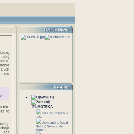
Trzecie Oczko
władzę‎
‎całej‎
serca,‎
 ‎dobie‎
‎złych‎
i‎ ‎nie
Rel-Club
el
FILMOTEKA
‎ten‎ ‎
z‎ ‎to‎
5000 lat religii w 90
sek.
Aleksandra David
ckiej.‎
Nell - Z Sikkimu do
ochaja‎
Tybetu
 ‎lecz‎