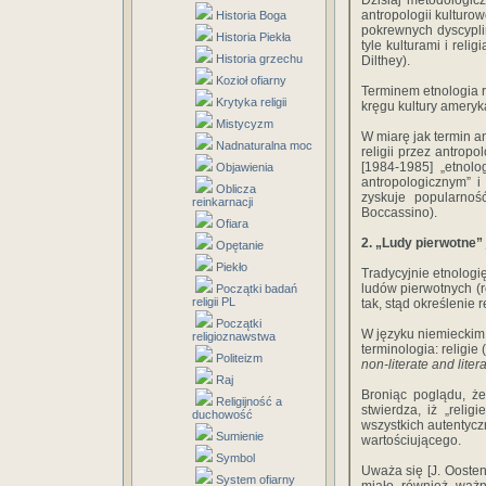
Dzisiaj metodologicz
antropologii kulturo
Historia Boga
pokrewnych dyscyplin
Historia Piekła
tyle kulturami i rel
Historia grzechu
Dilthey).
Kozioł ofiarny
Terminem etnologia r
Krytyka religii
kręgu kultury ameryka
Mistycyzm
W miarę jak termin a
Nadnaturalna moc
religii przez antrop
[1984-1985] „etnolo
Objawienia
antropologicznym” i
Oblicza
zyskuje popularność
reinkarnacji
Boccassino).
Ofiara
2. „Ludy pierwotne”
Opętanie
Piekło
Tradycyjnie etnologię
ludów pierwotnych (r
Początki badań
religii PL
tak, stąd określenie
Początki
W języku niemieckim 
religioznawstwa
terminologia: religie 
Politeizm
non-literate and liter
Raj
Broniąc poglądu, że 
Religijność a
stwierdza, iż „reli
duchowość
wszystkich autentycz
Sumienie
wartościującego.
Symbol
Uważa się [J. Oosten 
System ofiarny