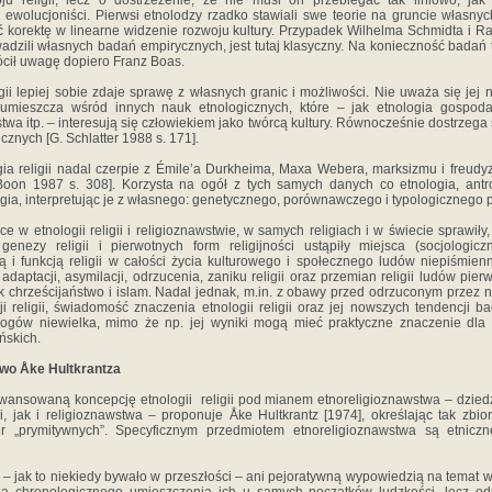
u religii, lecz o dostrzeżenie, że nie musi on przebiegać tak liniowo, jak
 ewolucjoniści. Pierwsi etnolodzy rzadko stawiali swe teorie na gruncie własn
 korektę w linearne widzenie rozwoju kultury. Przypadek Wilhelma Schmidta i Ra
wadzili własnych badań empirycznych, jest tutaj klasyczny. Na konieczność badań
rócił uwagę dopiero Franz Boas.
ligii lepiej sobie zdaje sprawę z własnych granic i możliwości. Nie uważa się jej 
umieszcza wśród innych nauk etnologicznych, które – jak etnologia gospodark
twa itp. – interesują się człowiekiem jako twórcą kultury. Równocześnie dostrzega 
cznych [G. Schlatter 1988 s. 171].
ia religii nadal czerpie z Émile’a Durkheima, Maxa Webera, marksizmu i freudyz
. Boon 1987 s. 308]. Korzysta na ogół z tych samych danych co etnologia, antr
ogia, interpretując je z własnego: genetycznego, porównawczego i typologicznego 
 w etnologii religii i religioznawstwie, w samych religiach i w świecie sprawiły
genezy religii i pierwotnych form religijności ustąpiły miejsca (socjologi
ą i funkcją religii w całości życia kulturowego i społecznego ludów niepiśmie
ji, adaptacji, asymilacji, odrzucenia, zaniku religii oraz przemian religii ludów p
jak chrześcijaństwo i islam. Nadal jednak, m.in. z obawy przed odrzuconym prze
 religii, świadomość znaczenia etnologii religii oraz jej nowszych tendencji 
eologów niewielka, mimo że np. jej wyniki mogą mieć praktyczne znaczenie dla m
ńskich.
two Åke Hultkrantza
wansowaną koncepcję etnologii religii pod mianem etnoreligioznawstwa – dzied
i, jak i religioznawstwa – proponuje Åke Hultkrantz [1974], określając tak zbi
tur „prymitywnych”. Specyficznym przedmiotem etnoreligioznawstwa są etniczn
t – jak to niekiedy bywało w przeszłości – ani pejoratywną wypowiedzią na temat wart