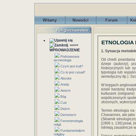
Witamy
Nowości
Forum
Ks
Religioznawstwo
ETNOLOGIA R
==>>
WPROWADZENIE
1. Sytuacja metodol
Podstawowa
Od chwili powstania 
terminologia
dzieje (autorzy), 
Czym jest kult?
historycznych lub sy
typologia lub wyjaśn
Co to jest rytuał?
semiotyczny itp.). Szc
Absolut
Anioły
W kręgach anglosaskic
dzieli bardziej trad
Ateizm
kulturami (religiami
Bóg
współczesnych społec
złożonych, wykorzyst
Cud
Deizm
Termin etnologia na
Chavannes, ale jako
Demonizm
(
Słownik etnologiczn
Fenomenologia
[1906 s. 136] pisał, 
religii
istnieją zasadnicze wą
Fundamentalizm
religijny