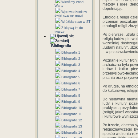
i społeczeństwo (i o
Wiedźmy znad
metody i idee (feno
Warty
dopełniając.
Wprowadzenie w
świat czarnej magii
Etnologia religii dzi
przemian poszukuje 
Wróżbiarstwo w ST
etnologii religii złoż
Z klątwą im do
twarzy
Po pierwsze, utrata
religią ludów pierwot
wcześniej dostrzega
Bibliografia
„ludami natury”, „dzi
– w przeciwstawieniu 
Bibliografia 1
Bibliografia 2
Poznanie kultur tych 
archaiczna była pewn
Bibliografia 3
ludów i kultur pie
Bibliografia 4
przemysłowo-technicz
Bibliografia 5
pisania oraz przyswo
Bibliografia 6
Po drugie, na etnolog
Bibliografia 7
do kulturowej, religi
Bibliografia 8
Do niedawna niemal 
Bibliografia 9
ludy i kultury poza
praktyczną przydatno
Bibliografia 10
(religii) jakoś wspó
Bibliografia 11
i kulturowe wyniszcze
Bibliografia 12
Po trzecie, obecna s
Bibliografia 13
religioznawczego by
Bibliografia 14
sposób widzenia rozw