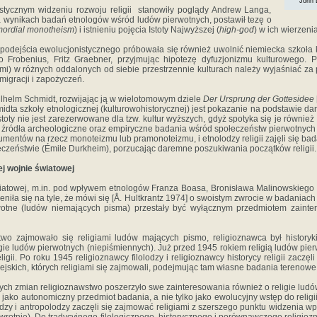
John 
tycznym widzeniu rozwoju religii stanowiły poglądy Andrew Langa,
na wynikach badań etnologów wśród ludów pierwotnych, postawił tezę o
mordial monotheism
) i istnieniu pojęcia Istoty Najwyższej (
high-god
) w ich wierzeni
odejścia ewolucjonistycznego próbowała się również uwolnić niemiecka szkoła k
eo Frobenius, Fritz Graebner, przyjmując hipotezę dyfuzjonizmu kulturowego.
ami) w różnych oddalonych od siebie przestrzennie kulturach należy wyjaśniać za
migracji i zapożyczeń.
lhelm Schmidt, rozwijając ją w wielotomowym dziele
Der Ursprung der Gottesidee
idta szkoły etnologicznej (kulturowohistorycznej) jest pokazanie na podstawie da
stoty nie jest zarezerwowane dla tzw. kultur wyższych, gdyż spotyka się je również
 źródła archeologiczne oraz empiryczne badania wśród społeczeństw pierwotnych 
umentów na rzecz monoteizmu lub pramonoteizmu, i etnolodzy religii zajęli się bada
ołeczeństwie (Émile Durkheim), porzucając daremne poszukiwania początków religii.
ej wojnie światowej
iatowej, m.in. pod wpływem etnologów Franza Boasa, Bronisława Malinowskiego i 
niła się na tyle, że mówi się [Å. Hultkrantz 1974] o swoistym zwrocie w badaniach
rwotne (ludów niemających pisma) przestały być wyłącznym przedmiotem zaint
two zajmowało się religiami ludów mających pismo, religioznawca był historykie
igie ludów pierwotnych (niepiśmiennych). Już przed 1945 rokiem religią ludów pie
igii. Po roku 1945 religioznawcy filolodzy i religioznawcy historycy religii zaczę
jskich, których religiami się zajmowali, podejmując tam własne badania terenowe
h zmian religioznawstwo poszerzyło swe zainteresowania również o religie ludów
je jako autonomiczny przedmiot badania, a nie tylko jako ewolucyjny wstęp do religi
zy i antropolodzy zaczęli się zajmować religiami z szerszego punktu widzenia wpły