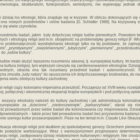
dwrotnie). Do tradycyjnego filologicznego, historycznego i porównawczego religi
menologia, strukturalizm, funkcjonalizm, semiotyzm), nie wypierając jednak s
eli dzisiaj los etnologii, która znajduje się w kryzysie. W obliczu dokonujących si
ona nowych przedmiotów i celów badania [G. Schlatter 1988]. Na kryzysową s
yło się wiele czynników.
 przedmiotu badań, jakim były dotychczas religie ludów pierwotnych. Powodem b
nych i etnologią religii jest m.in. obojętność na problematykę genezy religii [F. Wh
no problematyczność wyodrębniania etnologii tylko na tej podstawie, że zajmuj
kimi”, „prymitywnymi”, „niepiśmiennymi”, „tubylczymi”, „plemiennymi”, „przedindustr
do „ludów kultury”.
ludów miało służyć lepszemu rozumieniu własnej, tj. europejskiej kultury. Im bard
a kultura (religia), tym większym cieszyła się zainteresowaniem etnologów. Dzisiaj
rwotnych, utraciła ona tak rozumiany przedmiot badań i autonomiczność.
na zmusiła „ludy natury” do opuszczenia ich dotychczasowego środowiska, do nau
jenia wielu zdobyczy kultury zachodniej.
ii religii ciąży kolonialno-imperialna przeszłość. Począwszy od XVIII wieku rozwij
jnej, politycznej i ekonomicznej ekspansji krajów europejskich i pod polityczną opie
wszyscy etnolodzy należeli do kultury zachodniej i jak administracja kolonialn
europejskie za „dziecinne”, „niedorozwinięte”, „barbarzyńskie”, starali się 
ść prowadzonych przez siebie badań dla kolonizowania czy misjonowania. Dzisia
łodpowiedzialnych – także przez fakt prowadzenia badań bez przyzwolenia badanyc
nie szeregu kultur pozaeuropejskich. Pisze na ten temat m.in. Claude Lévi-Strauss
ytuacja etnologii religii jest skutkiem jej spekulatywnej genezy. Grzechem pierw
ło podejście wartościujące. Wraz z ewolucjonizmem przyjmowano deterministy
oju religii, zastępowany dzisiaj relatywizmem kulturowym i religijnym. Nie chodzi