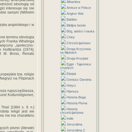
modnej) amerykańskiej
Alhambra
odróżnić etnologię od
Amisze w Polsce
i) interesuje się nie
 sobie samym (Wilhelm
Angkor Wat
Babilon
zyka angielskiego i w
Biblijne bestie
Bóg, ateiści i nauka
nie terminu etnologia
Chiny
znych Franka Whalinga
Chrześcijaństwo
święcony „społeczno-
Droga Krzyżowa
 Hultkrantza [1974],
na filipinach
ert M. Bross, Renato
Druga Krucjata
Egipt - Tajemnice
zmarłych
Etiopia
ropejskie tzw. religie
Negryci na Filipinach
Geniusz Darwina
Hetyci
wsze najszczęśliwsza,
Hipnoza
 und Kulturreligionen,
Historia Boga
Historia Pisma
 Thiel [1984 s. 9 n.]
Historia
tota religii jest we
chrześcijaństwa
sma nie ma charakteru
Indie
Jerozolima
jących pismo (
literate
)
Jerozolima 2