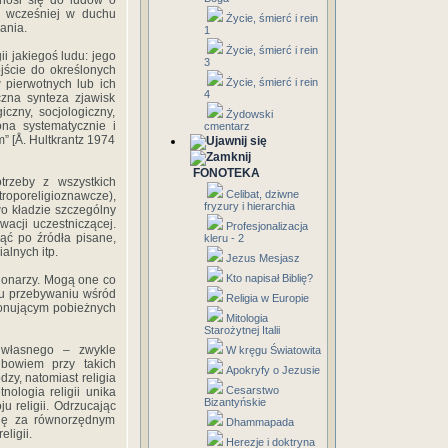
dnosi się do ludów o
ak wcześniej w duchu
Życie, śmierć i rein
ania.
1
Życie, śmierć i rein
i jakiegoś ludu: jego
3
ojście do określonych
Życie, śmierć i rein
 pierwotnych lub ich
4
czna synteza zjawisk
giczny, socjologiczny,
Żydowski
ona systematycznie i
cmentarz
m” [Å. Hultkrantz 1974
FONOTEKA
trzeby z wszystkich
Celibat, dziwne
roporeligioznawcze),
fryzury i hierarchia
wo kładzie szczególny
wacji uczestniczącej.
Profesjonalizacja
nąć po źródła pisane,
kleru - 2
alnych itp.
Jezus Mesjasz
Kto napisał Biblię?
sjonarzy. Mogą one co
emu przebywaniu wśród
Religia w Europie
konującym pobieżnych
Mitologia
Starożytnej Italii
 własnego – zwykle
W kręgu Światowita
 bowiem przy takich
Apokryfy o Jezusie
zy, natomiast religia
Cesarstwo
nologia religii unika
Bizantyńskie
 religii. Odrzucając
 się za równorzędnym
Dhammapada
ligii.
Herezje i doktryna