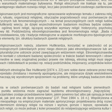
bą chronologicznego umieszczenia ich u samych początków ludzkości, lecz o
 warunkach materialnego bytowania. Religii etnicznych nie traktuje się tu, j
wstępnego stadium rozwoju religii, lecz jako przedmiot wart osobnego zainteresow
gioznawczych jest monograficzne opracowanie wybranego tematu z zakresu religi
ur, rytuału, organizacji religijnej, obyczajów pogrzebowych oraz porównawcze d
torycznych lub fenomenologicznych – na temat poszczególnych cech religii ludów
Hultkrantz wierzy, że dzięki wszechstronnym badaniom możliwa będzie ostate
 ogólnej teorii religii, łączącej wszystkie wymiary religii: historyczny, psycholo
owy itd. Poddziedziną etnoreligioznawstwa jest fenomenologia religii. „Bada 
 przedstawienia, ryty i tradycje mitologiczne w aspekcie morfologiczno-typologiczny
łe elementy, tzn. struktury badanych zjawisk religijnych.
ligioznawczych należy, zdaniem Hultkrantza, korzystać w zależności od po
nologicznych (określanych przez niego zbiorczo jako etnoreligioznawcze lub ant
 pluralistyczne ustrzeże przed zawężającym widzeniem religii. Etnoreligioznawst
i kontakt z członkami badanej społeczności w trakcie badań terenowych i obser
rwotne w swej oryginalnej postaci prawie nie istnieją, etnolog religii musi sięg
h i bibliotekach w postaci np. relacji podróżników, misjonarzy, urzędników koloni
których etnologów Åke Hultkrantz [1974 s. 22] ceni sobie dane zebrane przez mi
rpretatio christiana i momenty apologetyczne, ale misjonarze dzięki wieloletni
aczają się wyostrzonym spojrzeniem na problemy, które umykają badaczom do
ia w celach porównawczych do badań nad religiami ludów pierwotnych
– punktu widzenia może zagrażać każdemu etnoreligioznawcy. „Najczęściej
ijaństwo zostaje przedstawione takim, jakim powinno być albo jak opisują je teolod
ak, jak jest ona
de facto
przeżywana” [J.F. Thiel 1984 s. 16 n.]. Współczesna et
 nieopartego na empirycznym materiale apriorycznego projektowania dróg rozwoju
eterminizm dzielący religie na niższe i wyższe, gorsze i lepsze, opowiada
ch religii, co może jednak z kolei prowadzić do relatywizującego widzenia kultur i re