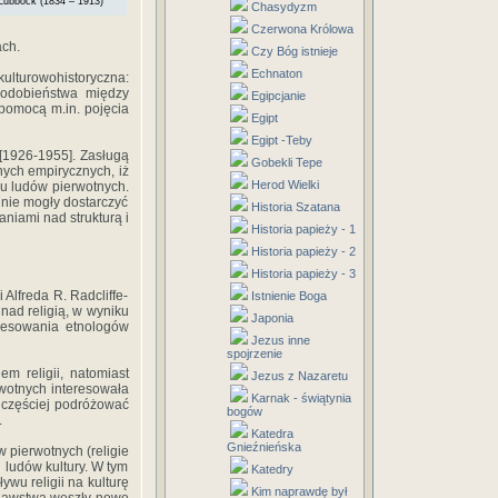
Lubbock (1834 – 1913)
Chasydyzm
Czerwona Królowa
ach.
Czy Bóg istnieje
Echnaton
ulturowohistoryczna:
 Podobieństwa między
Egipcjanie
 pomocą m.in. pojęcia
Egipt
Egipt -Teby
[1926-1955]. Zasługą
Gobekli Tepe
nych empirycznych, iż
Herod Wielki
 u ludów pierwotnych.
nie mogły dostarczyć
Historia Szatana
niami nad strukturą i
Historia papieży - 1
Historia papieży - 2
Historia papieży - 3
Alfreda R. Radcliffe-
Istnienie Boga
 nad religią, w wyniku
Japonia
eresowania etnologów
Jezus inne
spojrzenie
m religii, natomiast
Jezus z Nazaretu
rwotnych interesowała
Karnak - świątynia
li częściej podróżować
bogów
.
Katedra
Gnieźnieńska
 pierwotnych (religie
i ludów kultury. W tym
Katedry
wu religii na kulturę
Kim naprawdę był