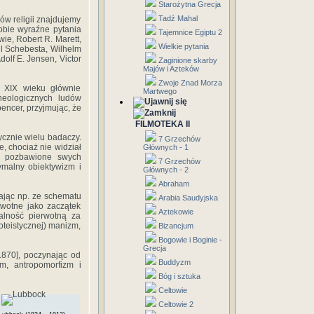
Starożytna Grecja
Tadź Mahal
ów religii znajdujemy
obie wyraźne pytania
Tajemnice Egiptu 2
ie, Robert R. Marett,
Wielkie pytania
ul Schebesta, Wilhelm
olf E. Jensen, Victor
Zaginione skarby
Majów i Azteków
Zwoje Znad Morza
 XIX wieku głównie
Martwego
heologicznych ludów
encer, przyjmując, że
FILMOTEKA II
ycznie wielu badaczy.
7 Grzechów
e, chociaż nie widział
Głównych - 1
iaż pozbawione swych
7 Grzechów
ymalny obiektywizm i
Głównych - 2
Abraham
ączając np. ze schematu
Arabia Saudyjska
erwotne jako zaczątek
Aztekowie
talność pierwotną za
oteistycznej) manizm,
Bizancjum
Bogowie i Boginie -
Grecja
1870], poczynając od
Buddyzm
zm, antropomorfizm i
Bóg i sztuka
Celtowie
Celtowie 2