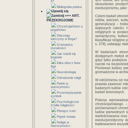
tych ludów, ani pró
37
stosunkowo prostych
Bibliografia polska
ewolucjonizmu, jako 
=>> ART.
Celem badań etnoreli
mitów, wierzeń, kult
PRZEKROJOWE
generalizacji – his
Chrześcijaństwo a
większych całości. 
pogaństwo
religijnych w postaci
Dlaczego
semantyczny, kultur
wierzymy w Boga?
klasyfikuje religijne
s. 378], ustalając sta
Gramatyka
moralności
W badaniach etnore
Jak rodzili się
dostępnych metod et
bogowie
gdyż tylko podejście
Kilka słów o New
nacisk na bezpośredn
Age
Ponieważ kultury pie
gromadzone w archiwac
Neuroteologia
Odrodzenie religii
W odróżnieniu od nie
Piekło w
prawda zawierać inte
starożytności
badanych ludów odzn
badań terenowych.
Przechwytywanie
symboli
Pokusa wprowadzan
Psychologiczne
chrześcijańskiego 
źródła religijności
porównaniach chrześc
Płonące rzeki
ludów pierwotnych t
wartościowania oraz
Pępek świata
ewolucjonistyczny d
Religie w
traktowaniem wszystki
Starożytności -