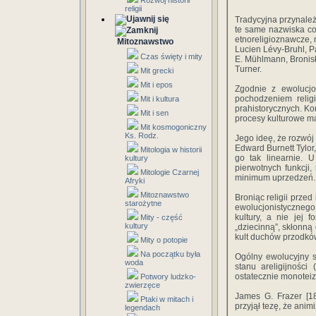
Rozwój historii
religii
Tradycyjna przynależ
te same nazwiska co
etnoreligioznawcze, 
Mitoznawstwo
Lucien Lévy-Bruhl, P
Czas święty i mity
E. Mühlmann, Bronisł
Turner.
Mit grecki
Mit i epos
Zgodnie z ewolucj
pochodzeniem relig
Mit i kultura
prahistorycznych. Ko
Mit i sen
procesy kulturowe ma
Mit kosmogoniczny
Ks. Rodz.
Jego ideę, że rozwój
Edward Burnett Tylor,
Mitologia w historii
go tak linearnie. U
kultury
pierwotnych funkcji
Mitologie Czarnej
minimum uprzedzeń.
Afryki
Mitoznawstwo
Broniąc religii przed 
starożytne
ewolucjonistycznego 
kultury, a nie jej 
Mity - część
kultury
„dziecinną”, skłonną
kult duchów przodków
Mity o potopie
Na początku była
Ogólny ewolucyjny s
woda
stanu areligijności
ostatecznie monotei
Potwory ludzko-
zwierzęce
James G. Frazer [1
Ptaki w mitach i
przyjął tezę, że anim
legendach