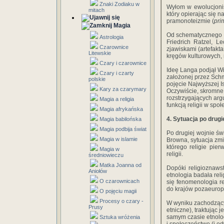
Znaki Zodiaku w
Wyłom w ewolucjonis
mitach
który opierając się 
pramonoteizmie (
pri
Magia
Od schematycznego p
Astrologia
Friedrich Ratzel, L
Czarownice
zjawiskami (artefakt
Litewskie
kręgów kulturowych, 
Czary i czarownice
Ideę Langa podjął Wi
Czary i czarty
założonej przez Schm
polskie
pojęcie Najwyższej I
Kary za czarymary
Oczywiście, skromne
rozstrzygających arg
Magia a religia
funkcją religii w sp
Magia afrykańska
4. Sytuacja po drugi
Magia babilońska
Magia podbija świat
Po drugiej wojnie św
Magia w islamie
Browna, sytuacja zmie
którego religie pie
Magia w
religii.
średniowieczu
Matka Joanna od
Dopóki religioznaws
Aniołów
etnologia badała rel
O czarownicach
się fenomenologia rel
do krajów pozaeurope
O pojęciu magii
Procesy o czary -
W wyniku zachodzącyc
Prusy
etniczne), traktując 
samym czasie etnolod
Sztuka wróżenia