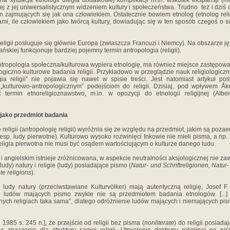
na sytuacja etnologii uległa dodatkowej komplikacji m.in. wskutek ekspansji (
wej z jej uniwersalistycznym widzeniem kultury i społeczeństwa. Trudno też i dziś 
 zajmujących się jak ona człowiekiem. Ostatecznie bowiem etnolog (etnolog religi
igiami, ile człowiekiem jako twórcą kultury, dowiadując się w ten sposób czegoś o
eligii posługuje się głównie Europa (zwłaszcza Francuzi i Niemcy). Na obszarze ję
ńskiej funkcjonuje bardziej pojemny termin antropologia (religii).
ntropologia społeczna/kulturowa wypiera etnologię, ma również miejsce zastępowa
ologiczno-kulturowe badania religii. Przykładowo w przeglądzie nauk religiologic
gia religii” nie pojawia się nawet w spisie treści. Jest natomiast artykuł po
 „kulturowo-antropologicznym” podejściom do religii. Dzisiaj, pod wpływem Åke
 termin etnoreligioznawstwo, m.in. w opozycji do etnologii religijnej (Alb
 jako przedmiot badania
 religii (antropologię religii) wyróżnia się ze względu na przedmiot, jakim są pozaeu
esp. ludy pierwotne). Kulturowo wysoko rozwinięci Inkowie nie mieli pisma, a np. 
 religia pierwotna nie musi być osądem wartościującym o kulturze danego ludu.
i angielskim istnieje zróżnicowana, w aspekcie neutralności aksjologicznej nie za
(ludy) natury i religie (ludy) posiadające pismo (
Natur- und Schriftreligionen, Natur-
ate religions
).
ludy natury (przeciwstawiane Kulturvölker) mają autentyczną religię, Josef F.
gie ludów mających pismo zwykle nie są przedmiotem badania etnologów. [...] is
nych religiach taka sama”, dlatego odróżnienie ludów mających i niemających pi
1985 s. 245 n.], że przejście od religii bez pisma (
nonliterate
) do religii posiada