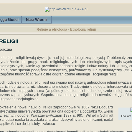
ięga Gości
Nasi Wierni
Religie a etnologia - Etnologia religii
ELIGII
ogiczna
etnologii religii trwają dyskusje nad jej metodologiczną pozycją. Problematyczne 
przynależność do grupy nauk religiologicznych lub etnologicznych, opisowyc
stematycznych, właściwy przedmiot badania: religie ludów natury lub kultury, c
ianie, oraz sposób podejścia: historyczny, porównawczy lub systematyczny (strukt
zególnie trudność sprawia ostre odgraniczenie etnologii i socjologii religii.
h (gdzie etnologia religii jest uprawiana pod nazwą antropologii religii) uważa s
ycja ich uprawiania niż stosowane metody. Tradycyjnie etnologia interesowała 
) ludów nie mających pisma (wspólnoty plemienne) i technologicznie mniej rozwi
zeństw przemysłowych. Współczesna etnologia religii bada również religijność 
ując dane socjologiczne.
 określenie nowej nauki o religii zaproponował w 1887 roku Edouard
 dyscyplina uniwersytecka powstała ona dopiero na początku XX wieku
y. Terminy ogólne
, Warszawa–Poznań 1987 s. 98). Wilhelm Schmidt
Edouard 
że chociaż nauka ta uzyskała charakter dyscypliny autonomicznej, nadal
tpliwości co do jej istoty i zakresu.