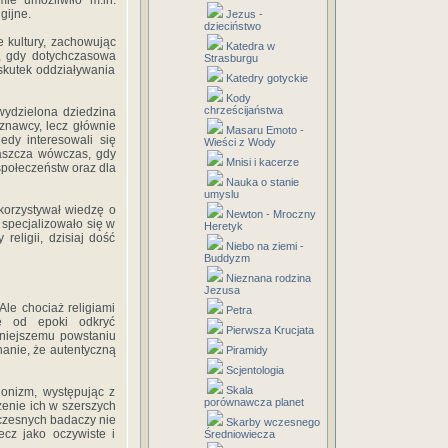
mie umożliwiło m.in.
igijne.
Jezus -
dzieciństwo
e kultury, zachowując
Katedra w
a, gdy dotychczasowa
Strasburgu
wskutek oddziaływania
Katedry gotyckie
Kody
chrześcijaństwa
o wydzielona dziedzina
oznawcy, lecz głównie
Masaru Emoto -
iedy interesowali się
Wieści z Wody
łaszcza wówczas, gdy
Mnisi i kacerze
społeczeństw oraz dla
Nauka o stanie
umyslu
korzystywał wiedzę o
Newton - Mroczny
 specjalizowało się w
Heretyk
religii, dzisiaj dość
Niebo na ziemi -
Buddyzm
Nieznana rodzina
Jezusa
Ale chociaż religiami
Petra
się od epoki odkryć
Pierwsza Krucjata
śniejszemu powstaniu
nanie, że autentyczną
Piramidy
Scjentologia
Skala
cjonizm, występując z
porównawcza planet
czenie ich w szerszych
wczesnych badaczy nie
Skarby wczesnego
ecz jako oczywiste i
Średniowiecza