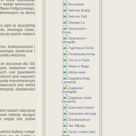
 to sobie wyobrażali
ych badań terenowych,
Rzymianie
ffaele Pettazzoniego,
Sekrety Buddy
 terenowych ze strony
Sekrety Delf
Shangri-La
na ogół za dyscyplinę
Szamanizm -
i, etnologia sztuki,
Korea
się jej ważne miejsce
Szamanizm -
Mongolia
mu, funkcjonalizmu i
Tajemnica 3 Króli
opologia społeczna i
Terakotowa Armia
punktu widzenia.
Terror w Tokio
, że kluczowe dla XIX
Wiara w Boga
cznym) badaniom nad
nnych, nad zjawiskiem
Wolna wola
ierwotnych pod naporem
Zagadka Kodu
z naukę monolinearnym
Leonarda
badawczych jest wśród
Zaginione
isyjnej działalności
Ewangelie
Zaginiony świat
Etrusków
Zakazane miasto
ziny badań należącej
Zakazane obrzędy
orowo metody służące
e religie tzw. ludów
Średniowiecze
Św. Mikołaj
ości kultury i religii
Życie i śmierć bez
Boga