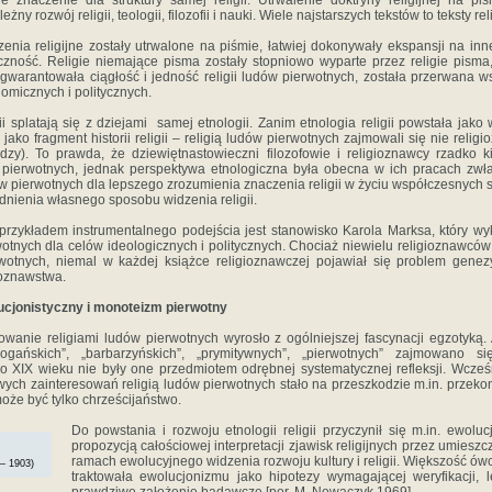
 znaczenie dla struktury samej religii. Utrwalenie doktryny religijnej na piś
żny rozwój religii, teologii, filozofii i nauki. Wiele najstarszych tekstów to teksty rel
rzenia religijne zostały utrwalone na piśmie, łatwiej dokonywały ekspansji na inn
czność. Religie niemające pisma zostały stopniowo wyparte przez religie pism
a gwarantowała ciągłość i jedność religii ludów pierwotnych, została przerwana 
omicznych i politycznych.
gii splatają się z dziejami samej etnologii. Zanim etnologia religii powstała jak
ako fragment historii religii – religią ludów pierwotnych zajmowali się nie religi
dzy). To prawda, że dziewiętnastowieczni filozofowie i religioznawcy rzadko k
w pierwotnych, jednak perspektywa etnologiczna była obecna w ich pracach zw
udów pierwotnych dla lepszego zrozumienia znaczenia religii w życiu współczesnych 
adnienia własnego sposobu widzenia religii.
przykładem instrumentalnego podejścia jest stanowisko Karola Marksa, który wy
wotnych dla celów ideologicznych i politycznych. Chociaż niewielu religioznawców
wotnych, niemal w każdej książce religioznawczej pojawiał się problem genezy 
ioznawstwa.
cjonistyczny i monoteizm pierwotny
wanie religiami ludów pierwotnych wyrosło z ogólniejszej fascynacji egzotyką. 
pogańskich”, „barbarzyńskich”, „prymitywnych”, „pierwotnych” zajmowano 
do XIX wieku nie były one przedmiotem odrębnej systematycznej refleksji. Wcze
ch zainteresowań religią ludów pierwotnych stało na przeszkodzie m.in. przeko
oże być tylko chrześcijaństwo.
Do powstania i rozwoju etnologii religii przyczynił się m.in. ewolu
propozycją całościowej interpretacji zjawisk religijnych przez umiesz
ramach ewolucyjnego widzenia rozwoju kultury i religii. Większość ó
– 1903)
traktowała ewolucjonizmu jako hipotezy wymagającej weryfikacji, l