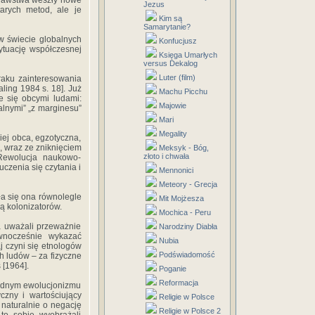
oznawstwa weszły nowe
Jezus
tarych metod, ale je
Kim są
Samarytanie?
ę w świecie globalnych
Konfucjusz
ytuację współczesnej
Księga Umarłych
versus Dekalog
Luter (film)
raku zainteresowania
aling 1984 s. 18]. Już
Machu Picchu
e się obcymi ludami:
Majowie
ialnymi” „z marginesu”
Mari
Megality
ziej obca, egzotyczna,
, wraz ze zniknięciem
Meksyk - Bóg,
złoto i chwała
 Rewolucja naukowo-
czenia się czytania i
Mennonici
Meteory - Grecja
ała się ona równolegle
Mit Mojżesza
ką kolonizatorów.
Mochica - Peru
a uważali przeważnie
Narodziny Diabła
równocześnie wykazać
Nubia
j czyni się etnologów
Podświadomość
h ludów – za fizyczne
 [1964].
Poganie
Reformacja
orodnym ewolucjonizmu
czny i wartościujący
Religie w Polsce
 naturalnie o negację
Religie w Polsce 2