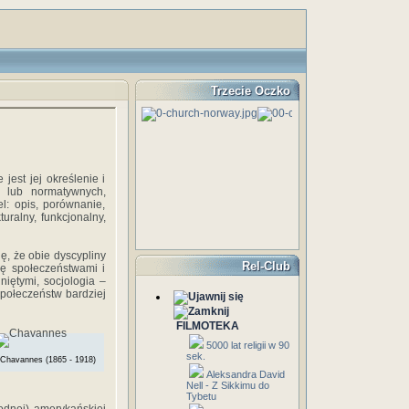
Trzecie Oczko
jest jej określenie i
h lub normatywnych,
el: opis, porównanie,
uralny, funkcjonalny,
ię, że obie dyscypliny
Rel-Club
się społeczeństwami i
niętymi, socjologia –
społeczeństw bardziej
FILMOTEKA
5000 lat religii w 90
sek.
Chavannes (1865 - 1918)
Aleksandra David
Nell - Z Sikkimu do
Tybetu