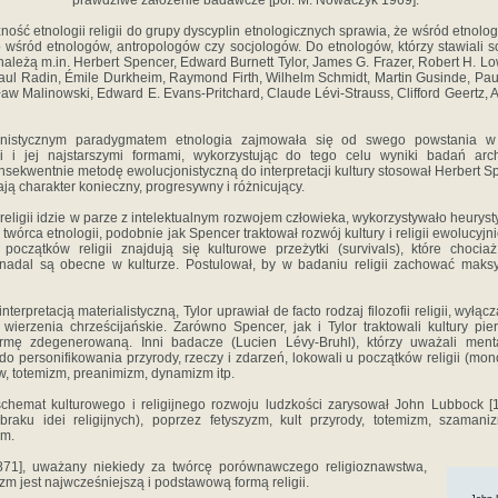
prawdziwe założenie badawcze [por. M. Nowaczyk 1969].
ność etnologii religii do grupy dyscyplin etnologicznych sprawia, że wśród etnolog
 wśród etnologów, antropologów czy socjologów. Do etnologów, którzy stawiali s
należą m.in. Herbert Spencer, Edward Burnett Tylor, James G. Frazer, Robert H. Low
aul Radin, Émile Durkheim, Raymond Firth, Wilhelm Schmidt, Martin Gusinde, Pa
aw Malinowski, Edward E. Evans-Pritchard, Claude Lévi-Strauss, Clifford Geertz, Ad
onistycznym paradygmatem etnologia zajmowała się od swego powstania w
ii i jej najstarszymi formami, wykorzystując do tego celu wyniki badań arc
nsekwentnie metodę ewolucjonistyczną do interpretacji kultury stosował Herbert Sp
ją charakter konieczny, progresywny i różnicujący.
 religii idzie w parze z intelektualnym rozwojem człowieka, wykorzystywało heuryst
 twórca etnologii, podobnie jak Spencer traktował rozwój kultury i religii ewolucyjni
 początków religii znajdują się kulturowe przeżytki (survivals), które choc
, nadal są obecne w kulturze. Postulował, by w badaniu religii zachować maks
interpretacją materialistyczną, Tylor uprawiał de facto rodzaj filozofii religii, wył
wierzenia chrześcijańskie. Zarówno Spencer, jak i Tylor traktowali kultury pi
formę zdegenerowaną. Inni badacze (Lucien Lévy-Bruhl), którzy uważali men
 do personifikowania przyrody, rzeczy i zdarzeń, lokowali u początków religii (mon
, totemizm, preanimizm, dynamizm itp.
chemat kulturowego i religijnego rozwoju ludzkości zarysował John Lubbock [
 (braku idei religijnych), poprzez fetyszyzm, kult przyrody, totemizm, szamani
zm.
871], uważany niekiedy za twórcę porównawczego religioznawstwa,
izm jest najwcześniejszą i podstawową formą religii.