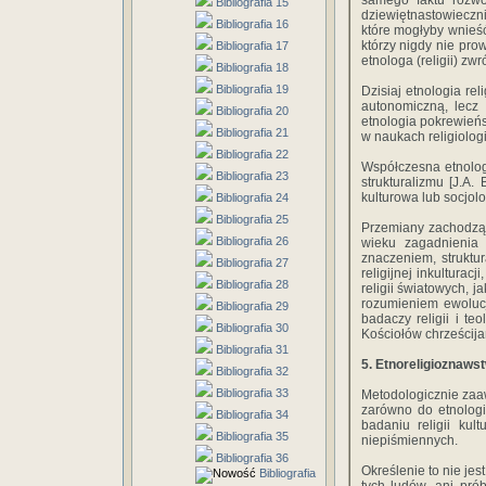
samego faktu rozwoj
Bibliografia 15
dziewiętnastowieczni
Bibliografia 16
które mogłyby wnieść
którzy nigdy nie pro
Bibliografia 17
etnologa (religii) zw
Bibliografia 18
Bibliografia 19
Dzisiaj etnologia re
autonomiczną, lecz 
Bibliografia 20
etnologia pokrewieńs
Bibliografia 21
w naukach religiologi
Bibliografia 22
Współczesna etnolog
Bibliografia 23
strukturalizmu [J.A
kulturowa lub socjol
Bibliografia 24
Bibliografia 25
Przemiany zachodzące
Bibliografia 26
wieku zagadnienia 
znaczeniem, struktur
Bibliografia 27
religijnej inkulturac
Bibliografia 28
religii światowych, 
rozumieniem ewolucji
Bibliografia 29
badaczy religii i t
Bibliografia 30
Kościołów chrześcija
Bibliografia 31
5. Etnoreligioznaws
Bibliografia 32
Bibliografia 33
Metodologicznie zaa
zarówno do etnologi
Bibliografia 34
badaniu religii kul
Bibliografia 35
niepiśmiennych.
Bibliografia 36
Określenie to nie jes
Bibliografia