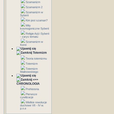
Szamanizm
Szamanizm 2
Szamanizm w
Syberii
Kim jest szaman?
Mity
kosmogoniczne Syberii
Religie Azji i Syberii
- zarys tematu
Szamanizm w
Korei
Totemizm
Teoria totemizmu
Totemizm
Totemizm
Malinowskiego
=>>
CHRONOLOGIA
Prehistoria
Pierwsze
cywilizacje
Wielkie rewolucje
duchowe VII - IV w.
p.n.e