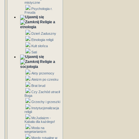
mistyczne
Psychologia r.
Freuda
Religie a
etnologia
Dzień Zaduszny
Etnologia religii
Kult słońca
Sati
Religie a
socjologia
Akty przemocy
Ateizm po czesku
Brat brud
Czy Zachód utracił
Boga
Grzechy i grzeszki
Instytucjonalizacja
religii
McJudaizm -
Kabała dla każdego!
Moda na
wegetarianizm
Mordy rytualne w