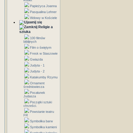
kobiet
Papieżyca Joanna
Pasqualina Lehner
Wdowy w Kościele
Religie a
sztuka
100 filmów
biblijnych
Film o świętym
Fresk w Staszowie
Gwiazda
Judyta - 1
Judyta - 2
Katakumby Rzymu
Ornament
średniowiecza
Pocałunek
Judasza
Początki sztuki
chrześci.
Powstanie teatru
FR
Symbolika barw
Symbolika kamieni