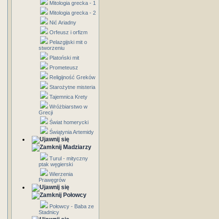
Mitologia grecka - 1
Mitologia grecka - 2
Nić Ariadny
Orfeusz i orfizm
Pelazgijski mit o
stworzeniu
Platoński mit
Prometeusz
Religijność Greków
Starożytne misteria
Tajemnica Krety
Wróżbiarstwo w
Grecji
Świat homerycki
Świątynia Artemidy
Madziarzy
Turul - mityczny
ptak węgierski
Wierzenia
Prawęgrów
Połowcy
Połowcy - Baba ze
Stadnicy