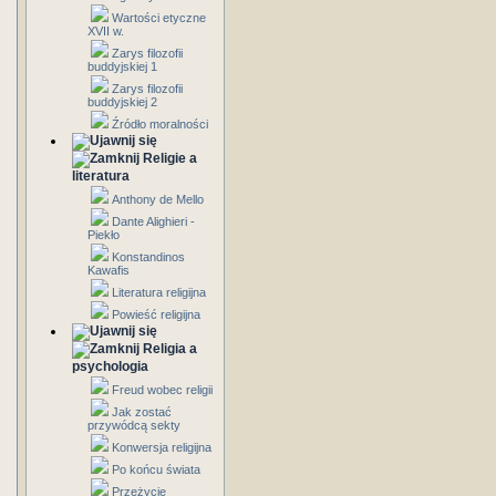
Wartości etyczne
XVII w.
Zarys filozofii
buddyjskiej 1
Zarys filozofii
buddyjskiej 2
Źródło moralności
Religie a
literatura
Anthony de Mello
Dante Alighieri -
Piekło
Konstandinos
Kawafis
Literatura religijna
Powieść religijna
Religia a
psychologia
Freud wobec religii
Jak zostać
przywódcą sekty
Konwersja religijna
Po końcu świata
Przeżycie