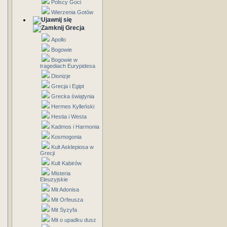
Polscy Goci
Wierzenia Gotów
Grecja
Apollo
Bogowie
Bogowie w
tragediach Eurypidesa
Dionizje
Grecja i Egipt
Grecka świątynia
Hermes Kylleński
Hestia i Westa
Kadmos i Harmonia
Kosmogonia
Kult Asklepiosa w
Grecji
Kult Kabirów
Misteria
Eleuzyjskie
Mit Adonisa
Mit Orfeusza
Mit Syzyfa
Mit o upadku dusz