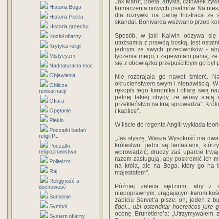
Jak Marot, poeta, artysta, człowiek ży
Historia Boga
tłumaczenia nowych psalmów. Na niesz
dla rozrywki na partię tric-traca ze
Historia Piekła
skandal. Bonivarda wezwano przed kons
Historia grzechu
Sposób, w jaki Kalwin odzywa się o
Kozioł ofiarny
utożsamia z prawdą boską, jest osta
Krytyka religii
jednym ze swych przeciwników - aby
Mistycyzm
tyczenia mego, i zapewniam panią, że 
się z obowiązku przepuściłbym go był p
Nadnaturalna moc
Objawienia
Nie rozbrajała go nawet śmierć. N
okrucieństwem swym i nienawiścią. W t
Oblicza
rękopis tego kanonika i ofiarę swą na
reinkarnacji
pełnej takiej ohydy, że włosy staj
Ofiara
przekleństwo na kraj sprowadza". Król
Opętanie
i kaplice".
Piekło
W liście do regenta Anglii wykłada teori
Początki badań
religii PL
„Jak słyszę, Wasza Wysokość ma dwa 
królestwu: jedni są fantastami, któ
Początki
religioznawstwa
wprowadzić; drudzy zaś uparcie trwa
razem zasługują, aby poskromić ich m
Politeizm
na króla, ale na Boga, który go na t
Raj
majestatem".
Religijność a
Później zaleca sędziom, aby z c
duchowość
niepoprawnym, urągającym karom kośc
Sumienie
zabiciu Servet’a pisze: on, jeden z b
Symbol
fidei... ubi ostenditar hoereticos jure
ocenę Brunetiere’a: „Utrzymywałem z
System ofiarny