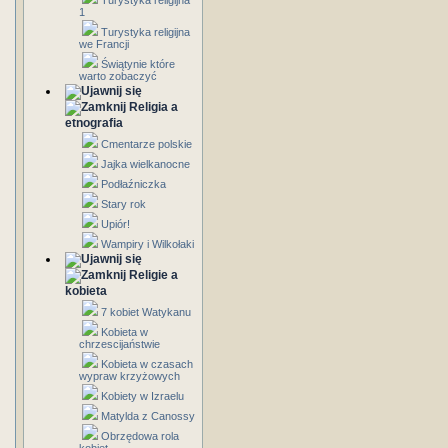
Turystyka religijna
1
Turystyka religijna
we Francji
Świątynie które
warto zobaczyć
Religia a
etnografia
Cmentarze polskie
Jajka wielkanocne
Podłaźniczka
Stary rok
Upiór!
Wampiry i Wilkołaki
Religie a
kobieta
7 kobiet Watykanu
Kobieta w
chrzescijaństwie
Kobieta w czasach
wypraw krzyżowych
Kobiety w Izraelu
Matylda z Canossy
Obrzędowa rola