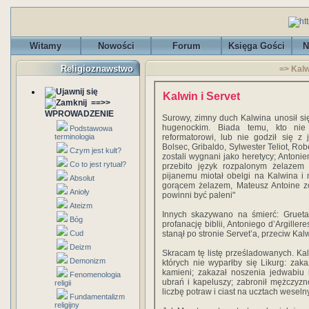
Witamy
Nowości
Forum
Księga Gości
N
Religioznawstwo
=> Kalw
Kalwin i Servet
==>>
WPROWADZENIE
Surowy, zimny duch Kalwina unosił s
hugenockim. Biada temu, kto nie
Podstawowa
terminologia
reformatorowi, lub nie godził się z
Bolsec, Gribaldo, Sylwester Teliot, Rob
Czym jest kult?
zostali wygnani jako heretycy; Antoni
Co to jest rytuał?
przebito język rozpalonym żelazem
pijanemu miotał obelgi na Kalwina i 
Absolut
gorącem żelazem, Mateusz Antoine zo
Anioły
powinni być paleni"
Ateizm
Innych skazywano na śmierć: Grueta 
Bóg
profanację biblii, Antoniego d’Argiller
Cud
stanął po stronie Servet’a, przeciw Kal
Deizm
Skracam tę listę prześladowanych. Kal
Demonizm
których nie wyparłby się Likurg: zak
kamieni; zakazał noszenia jedwabiu 
Fenomenologia
ubrań i kapeluszy; zabronił mężczyzno
religii
liczbę potraw i ciast na ucztach weselny
Fundamentalizm
religijny