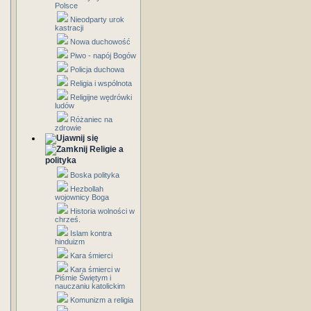
Polsce
Nieodparty urok
kastracji
Nowa duchowość
Piwo - napój Bogów
Policja duchowa
Religia i wspólnota
Religijne wędrówki
ludów
Różaniec na
zdrowie
Religie a
polityka
Boska polityka
Hezbollah
wojownicy Boga
Historia wolności w
chrześ.
Islam kontra
hinduizm
Kara śmierci
Kara śmierci w
Piśmie Świętym i
nauczaniu katolickim
Komunizm a religia