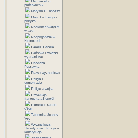
Machiavelli o
państwach k
Matylda z Canossy
Mieszko I religia i
polityka
Neokonserwatyzm
w USA
Neopoganizm w
Niemczech
Pacelli i Pavelic
Państwo i związki
wyznaniowe
Pierwsza
Poprawka
Prawo wyznaniowe
Religia i
demokracja
Religie a wojna
Rewolucja
francuska a Kościół
Richelieu i raison
d'état
Tajemnica Joanny
'Arc
Wyznaniowa
Skandynawia: Religia a
konstytucja