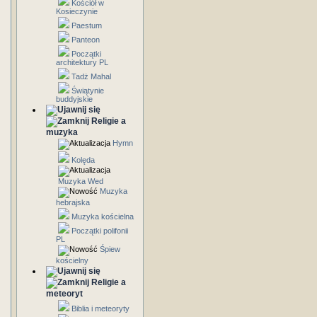
Kościół w
Kosieczynie
Paestum
Panteon
Początki
architektury PL
Tadż Mahal
Świątynie
buddyjskie
Religie a
muzyka
Hymn
Kolęda
Muzyka Wed
Muzyka
hebrajska
Muzyka kościelna
Początki polifonii
PL
Śpiew
kościelny
Religie a
meteoryt
Biblia i meteoryty