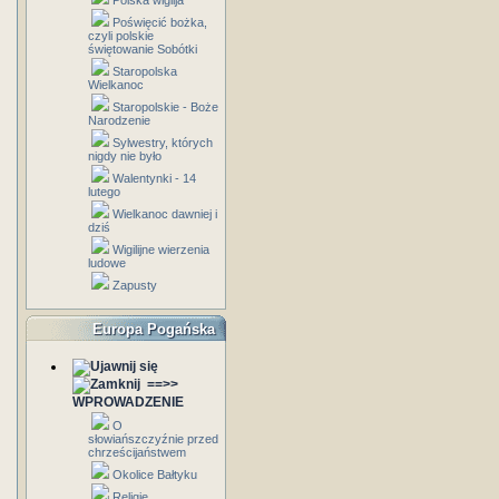
Polska wigilja
Poświęcić bożka,
czyli polskie
świętowanie Sobótki
Staropolska
Wielkanoc
Staropolskie - Boże
Narodzenie
Sylwestry, których
nigdy nie było
Walentynki - 14
lutego
Wielkanoc dawniej i
dziś
Wigilijne wierzenia
ludowe
Zapusty
Europa Pogańska
==>>
WPROWADZENIE
O
słowiańszczyźnie przed
chrześcijaństwem
Okolice Bałtyku
Religie