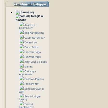
Zagadnienia Religijne
Religie a
filozofia
Anselm z
Cantenbury
Bóg Kartezjusza
Czym jest etyka?
Dobro i zlo
Duns Szkot
Filozofia Boga
Filozofia religii
John Locke o Bogu
Mantra
O duszy -
Arystoteles
Państwo Platona
Problem zła
Schopenhauer o
woli
Sen w którym
żyjemy
Traktat
ateologiczny