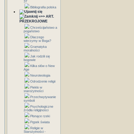
37
Bibliografia polska
=>> ART.
PRZEKROJOWE
Chrześcijaństwo a
pogaństwo
Dlaczego
wierzymy w Boga?
Gramatyka
moralności
Jak rodzili się
bogowie
Kilka słów o New
Age
Neuroteologia
Odrodzenie religii
Piekło w
starożytności
Przechwytywanie
symboli
Psychologiczne
źródła religijności
Płonące rzeki
Pępek świata
Religie w
Starożytności -