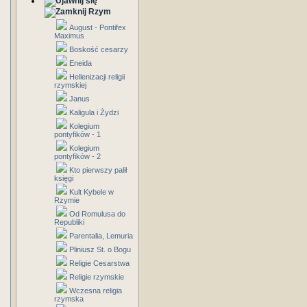
Rzym
August - Pontifex
Maximus
Boskość cesarzy
Eneida
Hellenizacji religii
rzymskiej
Janus
Kaligula i Żydzi
Kolegium
pontyfików - 1
Kolegium
pontyfików - 2
Kto pierwszy palił
księgi
Kult Kybele w
Rzymie
Od Romulusa do
Republiki
Parentalia, Lemuria
Pliniusz St. o Bogu
Religie Cesarstwa
Religie rzymskie
Wczesna religia
rzymska