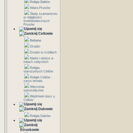
Religia Bałtów
Wiara Prusów
Ślady szamanizmu
w religijności
średniowiecznych
Prusów
Celtowie
Beltaine
Druidzi
Druidzi w źródłach
Niebo i słońce w
mitach celtyckich
Religia
starożytnych Celtów
Religie Celtów -
zarys tematu
Wierzenia
staroceltyckie
Wędrówki dusz u
Celtów
Dakowie
Religia Daków
Etruskowie