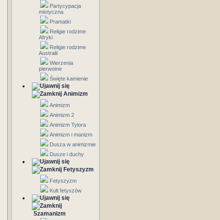
Partycypacja
mistyczna
Pramatki
Religie rodzime
Afryki
Religie rodzime
Australii
Wierzenia
pierwotne
Święte kamienie
Animizm
Animizm
Animizm 2
Animizm Tylora
Animizm i manizm
Dusza w animizmie
Dusze i duchy
Fetyszyzm
Fetyszyzm
Kult fetyszów
Szamanizm