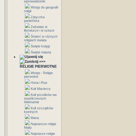
wprowadzenie
Wstęp do geografii
religii
Zatyczka
panieńska
Zaświaty w
literaturze i w sztuce
Śmierć w różnych
religiach świata
Święte księgi
Święte miasta
=>>
RELIGIE PIERWOTNE
Wstęp - Religie
pierwotne
Huna i Roa
Kult Macierzy
Kult przodków we
współczesnym
Wietnamie
Kult szczątków
kostnych
Mana
Najstarsze religie
Malty
Najstasze religie