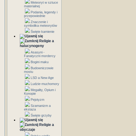
Meteoryt w sztuce
materialnej
Podania, legendy i
przepowiednie
Znaczenie i
symbolika meteorytów
Święte kamienie
Religie a
halucynogeny
Asasyni -
Fanatyczni mordercy
Bogini maku
Budowniczowie
mostu
LSD a New Age
Ludzie-muchomory
Megality, Opium i
Konopie
Pejotyzm
Szamanizm a
ekstaza
Święte grzyby
Religie a
obyczaje