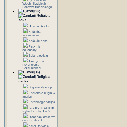
Zjednoczenie
Włoch i likwidacja
Państwa Kościelnego
Religie a
seks
Heloiza i Abelard
Kościół a
seksualność
Kościół i seks
Pesymizm
seksualny
Seks a celibat
Tantryczna
Psychologia
Seksualności
Religia a
nauka
Bóg a inteligencja
Choroba a religia w
antyku
Chronologia biblijna
Czy przed wielkim
wybuchem był Bóg?
Dlaczego jesteśmy
dobrzy albo źli
Karol Darwin o