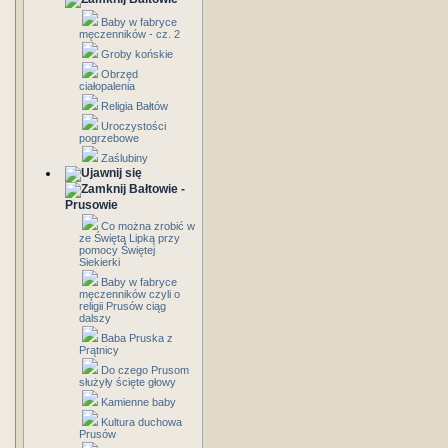
Baby w fabryce
męczenników - cz. 2
Groby końskie
Obrzęd
ciałopalenia
Religia Bałtów
Uroczystości
pogrzebowe
Zaślubiny
Bałtowie -
Prusowie
Co można zrobić w
ze Świętą Lipką przy
pomocy Świętej
Siekierki
Baby w fabryce
męczenników czyli o
religii Prusów ciąg
dalszy
Baba Pruska z
Prątnicy
Do czego Prusom
służyły ścięte głowy
Kamienne baby
Kultura duchowa
Prusów