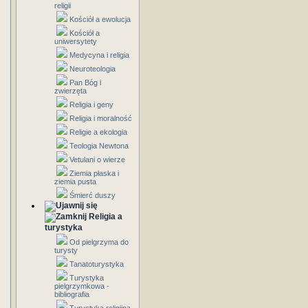
religii
Kościół a ewolucja
Kościół a
uniwersytety
Medycyna i religia
Neuroteologia
Pan Bóg i
zwierzęta
Religia i geny
Religia i moralność
Religie a ekologia
Teologia Newtona
Vetulani o wierze
Ziemia płaska i
ziemia pusta
Śmierć duszy
Religia a
turystyka
Od pielgrzyma do
turysty
Tanatoturystyka
Turystyka
pielgrzymkowa -
bibliografia