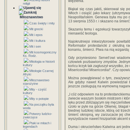
Rozwój historii
więzienia.
religii
Błąkał się czas jakiś, skierował się 
Włoch i osiąść jako lekarz (utrzymywa
Mitoznawstwo
Neapolitańskim. Genewa była mu po d
13 sierpnia 1553 r. i skazano na śmier
Czas święty i mity
Mit grecki
Skazaniu temu i egzekucji towarzyszył
nienawiść teologa.
Mit i epos
Mit i kultura
Najokrutniejsi inkwizytorowie powit
Reformator protestancki z okrutną rad
Mit i sen
konaniu, śmierci. Plwa na nią wzgardą 
Mit kosmogoniczny
Ks. Rodz.
Gdy przyniesiono Servet’owi wiado
Mitologia w historii
człowiek pozbawiony zmysłów. Jednym
kultury
końcu krzyk tak zagłuszył wszystko, że 
Misericordia! Misericordia!“. Czy opowi
Mitologie Czarnej
Afryki
Można powątpiewać o tym, zważywszy
Mitoznawstwo
Ale gdyby nawet Kalwin powiedział b
starożytne
jeszcze zasługują na wymowną naganę
Mity - część
kultury
„I cóż odpowiem na to protestanckiemu 
zwiecie waszym boskim mistrzem i któr
Mity o potopie
lęku przed zbliżającym się męczeństwem
Na początku była
czoło w pyle na górze Oliwnej, błagał 
woda
biednej ludzkiej istocie, którą od trze
Potwory ludzko-
śmierć okropną, wy zarzucacie jej chwi
zwierzęce
wyszydzacie nawet hiszpański akcent sw
Ptaki w mitach i
legendach
Duma i okrucieństwo Kalwina ani jedne