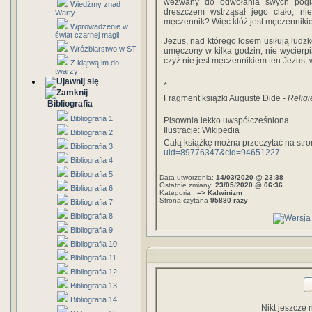
wezwany do odwołania swych pogląd
Wiedźmy znad
dreszczem wstrząsał jego ciało, nie
Warty
męczennik? Więc któż jest męczennik
Wprowadzenie w
świat czarnej magii
Jezus, nad którego losem usiłują ludzk
Wróżbiarstwo w ST
umęczony w kilka godzin, nie wycierpiał
czyż nie jest męczennikiem ten Jezus, w
Z klątwą im do
twarzy
*
Fragment książki Auguste Dide -
Religi
Bibliografia
Bibliografia 1
Pisownia lekko uwspółcześniona.
Ilustracje: Wikipedia
Bibliografia 2
Całą książkę można przeczytać na stron
Bibliografia 3
uid=89776347&cid=94651227
Bibliografia 4
Bibliografia 5
Data utworzenia:
14/03/2020 @ 23:38
Ostatnie zmiany:
23/05/2020 @ 06:36
Bibliografia 6
Kategoria :
=> Kalwinizm
Strona czytana
95880 razy
Bibliografia 7
Bibliografia 8
Bibliografia 9
Bibliografia 10
Bibliografia 11
Bibliografia 12
Bibliografia 13
Bibliografia 14
Nikt jeszcze 