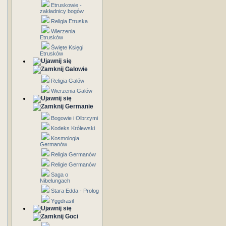
Etruskowie -
zakładnicy bogów
Religia Etruska
Wierzenia
Etrusków
Święte Księgi
Etrusków
Galowie
Religia Galów
Wierzenia Galów
Germanie
Bogowie i Olbrzymi
Kodeks Królewski
Kosmologia
Germanów
Religia Germanów
Religie Germanów
Saga o
Nibelungach
Stara Edda - Prolog
Yggdrasil
Goci