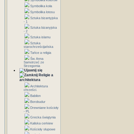
Symbolika kolorów
Symbolika koła
Symbolika lotosu
Sztuka bizantyjska
- 1
Sztuka bizanyjska
- 2
Sztuka islamu
Sztuka
starochrześcijańska
Tańce a religia
Św. Anna
Samotrzeć ze
Strzegomia
Religie a
architektura
Architektura
chrześci.
Babilon
Borobudur
Drewniane kościoły
- PL
Grecka świątynia
Kaliska cerkiew
Kościoły słupowe