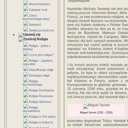
Torquemadzie".
Wszechwiedza
Nazwisko Michała Serweta nie jest je
Zabawa i kult
należą jeszcze: Hieronim Bolsec, któ
Zarys
Francji, za swe przekonania religijne, 
fenomenologii ofiary
długiej niewoli skazany na dożywotnie 
Świetość
inne niż Kalwin doktryny o Piśmie Św
Gentilis skazany na stos za to, że ina
Święta przestrzeń
Jerzy de Blandrete, Mateusz Grib
teologiczne; Hipolit de Carignan, Mik
Religia
również dla tych samych powodów; Wilh
zmuszony był czynić pokutę w koszul
Religia - jedna z
napadać na Kalwina; Antoni d’Argiller
definicji
herezje anti-kalwinistyczne; Dyonizyu
Czym jest religia?
odpokutowania bluźnierstw przeciwko
Religia - zjawisko
naturalne
I ilu innych jeszcze znieść musiało gr
myśl niezależną! Jeżeli potomność z
Klasyfikacja religii
jedynie, że była to ofiara szczególni
Etnologia religii
najstraszniejszego okrucieństwa użyt
był Kalwina w Paryżu, potem z ref
Religia
Bocheńskiego
Korespondencja ta głęboko gniewała K
15 czerwca 1546 roku, przysłał mi to
Religia Durkheima
zechcę. Ale nie chcę wyjść ze słowem, b
Religia Rousseau
coś znaczy jeszcze, aby wyszedł stąd ż
Religia Skinnera
Religia
obywatelska
Miguel Servet (1511 - 1553)
Religia w XIX wieku
przeciwko dogmatowi Trójcy. Heretyk Ka
Religia w kulturze
za widok! Servet’owi, zaaresztowane