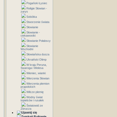
Pogański Łysiec
Religie Słowian -
zarys
Sobótka
Stworzenie świata
Słowianie
Słowianie -
ciekawostki
Słowianie Połabscy
Słowianie
Wschodni
Słowiańska dusza
Ukraiński Olimp
W kraju Peruna,
Swaroga i Welesa
Wieniec, wianki
Wierzenia Słowian
Wierzenia plemion
prapolskich
Wilcze plemię
Wodny świat
topielców i rusałek
Światowid ze
Zbrucza
Bałtowie