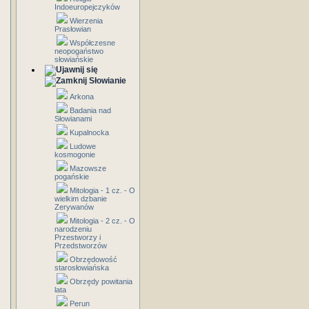
Indoeuropejczyków
Wierzenia
Prasłowian
Współczesne
neopogaństwo
słowiańskie
Słowianie
Arkona
Badania nad
Słowianami
Kupalnocka
Ludowe
kosmogonie
Mazowsze
pogańskie
Mitologia - 1 cz. - O
wielkim dzbanie
Zerywanów
Mitologia - 2 cz. - O
narodzeniu
Przestworzy i
Przedstworzów
Obrzędowość
starosłowiańska
Obrzędy powitania
lata
Perun