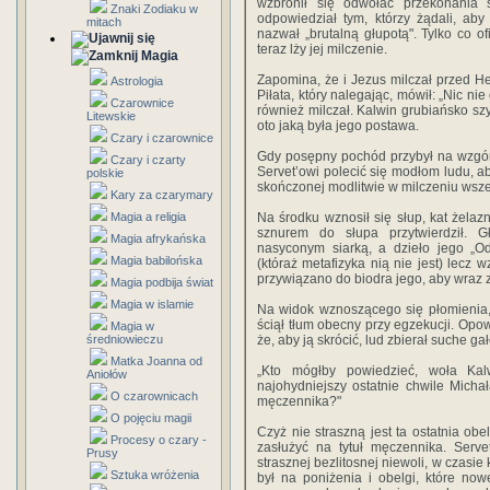
wzbronił się odwołać przekonania 
Znaki Zodiaku w
odpowiedział tym, którzy żądali, ab
mitach
nazwał „brutalną głupotą". Tylko co of
teraz lży jej milczenie.
Magia
Zapomina, że i Jezus milczał przed H
Astrologia
Piłata, który nalegając, mówił: „Nic ni
Czarownice
również milczał. Kalwin grubiańsko sz
Litewskie
oto jaką była jego postawa.
Czary i czarownice
Gdy posępny pochód przybył na wzgór
Czary i czarty
Servet’owi polecić się modłom ludu, ab
polskie
skończonej modlitwie w milczeniu wsze
Kary za czarymary
Magia a religia
Na środku wznosił się słup, kat żela
sznurem do słupa przytwierdził. 
Magia afrykańska
nasyconym siarką, a dzieło jego „Od
Magia babilońska
(któraż metafizyka nią nie jest) lecz w
przywiązano do biodra jego, aby wraz 
Magia podbija świat
Magia w islamie
Na widok wznoszącego się płomienia, r
ściął tłum obecny przy egzekucji. Opo
Magia w
średniowieczu
że, aby ją skrócić, lud zbierał suche gał
Matka Joanna od
„Kto mógłby powiedzieć, woła Kal
Aniołów
najohydniejszy ostatnie chwile Michał
O czarownicach
męczennika?"
O pojęciu magii
Czyż nie straszną jest ta ostatnia o
Procesy o czary -
zasłużyć na tytuł męczennika. Serve
Prusy
strasznej bezlitosnej niewoli, w czasie
Sztuka wróżenia
był na poniżenia i obelgi, które now