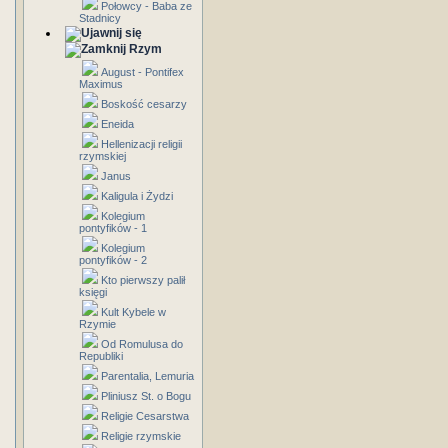
Połowcy - Baba ze
Stadnicy
Rzym
August - Pontifex
Maximus
Boskość cesarzy
Eneida
Hellenizacji religii
rzymskiej
Janus
Kaligula i Żydzi
Kolegium
pontyfików - 1
Kolegium
pontyfików - 2
Kto pierwszy palił
księgi
Kult Kybele w
Rzymie
Od Romulusa do
Republiki
Parentalia, Lemuria
Pliniusz St. o Bogu
Religie Cesarstwa
Religie rzymskie