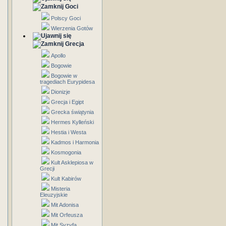
Goci
Polscy Goci
Wierzenia Gotów
Grecja
Apollo
Bogowie
Bogowie w
tragediach Eurypidesa
Dionizje
Grecja i Egipt
Grecka świątynia
Hermes Kylleński
Hestia i Westa
Kadmos i Harmonia
Kosmogonia
Kult Asklepiosa w
Grecji
Kult Kabirów
Misteria
Eleuzyjskie
Mit Adonisa
Mit Orfeusza
Mit Syzyfa