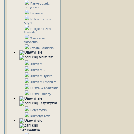
Partycypacja
mistyczna
Pramatki
Religie rodzime
Afryki
Religie rodzime
Australii
Wierzenia
pierwotne
Święte kamienie
Animizm
Animizm
Animizm 2
Animizm Tylora
Animizm i manizm
Dusza w animizmie
Dusze i duchy
Fetyszyzm
Fetyszyzm
Kult fetyszów
Szamanizm