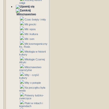
Rozwój historii
religii
Mitoznawstwo
Czas święty i mity
Mit grecki
Mit i epos
Mit i kultura
Mit i sen
Mit kosmogoniczny
Ks. Rodz.
Mitologia w historii
kultury
Mitologie Czarnej
Afryki
Mitoznawstwo
starożytne
Mity - część
kultury
Mity o potopie
Na początku była
woda
Potwory ludzko-
zwierzęce
Ptaki w mitach i
legendach