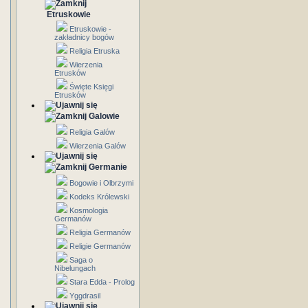
Etruskowie
Etruskowie -
zakładnicy bogów
Religia Etruska
Wierzenia
Etrusków
Święte Księgi
Etrusków
Galowie
Religia Galów
Wierzenia Galów
Germanie
Bogowie i Olbrzymi
Kodeks Królewski
Kosmologia
Germanów
Religia Germanów
Religie Germanów
Saga o
Nibelungach
Stara Edda - Prolog
Yggdrasil