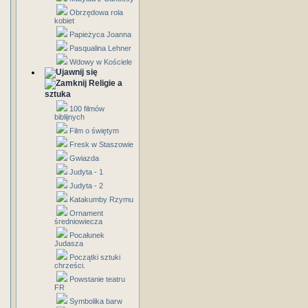
Obrzędowa rola
kobiet
Papieżyca Joanna
Pasqualina Lehner
Wdowy w Kościele
Religie a
sztuka
100 filmów
biblijnych
Film o świętym
Fresk w Staszowie
Gwiazda
Judyta - 1
Judyta - 2
Katakumby Rzymu
Ornament
średniowiecza
Pocałunek
Judasza
Początki sztuki
chrześci.
Powstanie teatru
FR
Symbolika barw