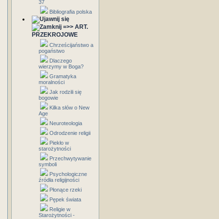
37
Bibliografia polska
=>> ART.
PRZEKROJOWE
Chrześcijaństwo a
pogaństwo
Dlaczego
wierzymy w Boga?
Gramatyka
moralności
Jak rodzili się
bogowie
Kilka słów o New
Age
Neuroteologia
Odrodzenie religii
Piekło w
starożytności
Przechwytywanie
symboli
Psychologiczne
źródła religijności
Płonące rzeki
Pępek świata
Religie w
Starożytności -