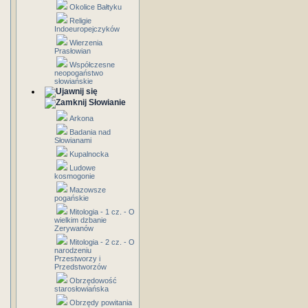
Okolice Bałtyku
Religie
Indoeuropejczyków
Wierzenia
Prasłowian
Współczesne
neopogaństwo
słowiańskie
Słowianie
Arkona
Badania nad
Słowianami
Kupalnocka
Ludowe
kosmogonie
Mazowsze
pogańskie
Mitologia - 1 cz. - O
wielkim dzbanie
Zerywanów
Mitologia - 2 cz. - O
narodzeniu
Przestworzy i
Przedstworzów
Obrzędowość
starosłowiańska
Obrzędy powitania