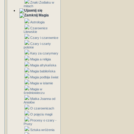
Znaki Zodiaku w
mitach
Magia
Astrologia
Czarownice
Litewskie
Czary i czarownice
Czary i czarty
polskie
Kary za czarymary
Magia a religia
Magia afrykańska
Magia babilońska
Magia podbija świat
Magia w islamie
Magia w
średniowieczu
Matka Joanna od
Aniołów
O czarownicach
O pojęciu magii
Procesy o czary -
Prusy
Sztuka wróżenia