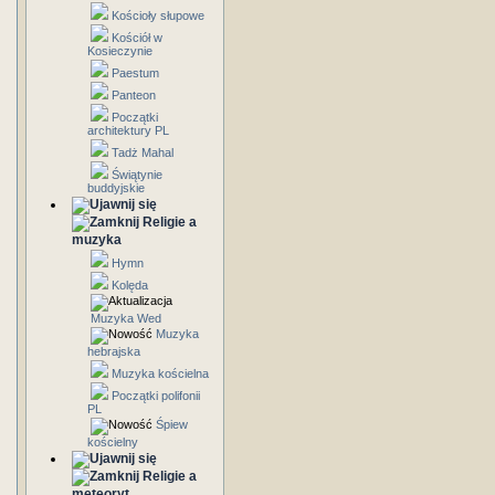
Kościoły słupowe
Kościół w
Kosieczynie
Paestum
Panteon
Początki
architektury PL
Tadż Mahal
Świątynie
buddyjskie
Religie a
muzyka
Hymn
Kolęda
Muzyka Wed
Muzyka
hebrajska
Muzyka kościelna
Początki polifonii
PL
Śpiew
kościelny
Religie a
meteoryt