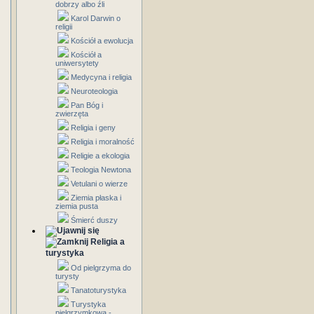
dobrzy albo źli
Karol Darwin o
religii
Kościół a ewolucja
Kościół a
uniwersytety
Medycyna i religia
Neuroteologia
Pan Bóg i
zwierzęta
Religia i geny
Religia i moralność
Religie a ekologia
Teologia Newtona
Vetulani o wierze
Ziemia płaska i
ziemia pusta
Śmierć duszy
Religia a
turystyka
Od pielgrzyma do
turysty
Tanatoturystyka
Turystyka
pielgrzymkowa -