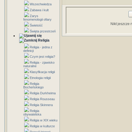
Wszechwiedza
Zabawa i kult
Zarys
fenomenologii ofiary
Nikt jeszcze 
Świetość
Święta przestrzeń
Religia
Religia - jedna z
definicji
Czym jest religia?
Religia - zjawisko
naturalne
Klasyfikacja religii
Etnologia religii
Religia
Bocheńskiego
Religia Durkheima
Religia Rousseau
Religia Skinnera
Religia
obywatelska
Religia w XIX wieku
Religia w kulturze