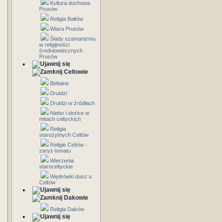
Kultura duchowa
Prusów
Religia Bałtów
Wiara Prusów
Ślady szamanizmu
w religijności
średniowiecznych
Prusów
Celtowie
Beltaine
Druidzi
Druidzi w źródłach
Niebo i słońce w
mitach celtyckich
Religia
starożytnych Celtów
Religie Celtów -
zarys tematu
Wierzenia
staroceltyckie
Wędrówki dusz u
Celtów
Dakowie
Religia Daków