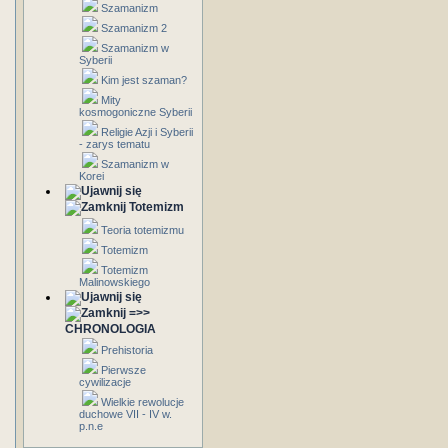
Szamanizm
Szamanizm 2
Szamanizm w
Syberii
Kim jest szaman?
Mity
kosmogoniczne Syberii
Religie Azji i Syberii
- zarys tematu
Szamanizm w
Korei
Totemizm
Teoria totemizmu
Totemizm
Totemizm
Malinowskiego
=>>
CHRONOLOGIA
Prehistoria
Pierwsze
cywilizacje
Wielkie rewolucje
duchowe VII - IV w.
p.n.e