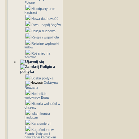
Polsce
Nieodparty urok
kastracji
Nowa duchowość
Piwo - napój Bogów
Policja duchowa
Religia i wspólnota
Religijne wędrówki
ludów
Różaniec na
zdrowie
Religie a
polityka
Boska polityka
Doktryna
Reagana
Hezbollah
wojownicy Boga
Historia wolności w
chrześ.
Islam kontra
hinduizm
Kara śmierci
Kara śmierci w
Piśmie Świętym i
nauczaniu katolickim