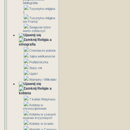
bibliografia
Turystyka religijna
1
Turystyka religijna
we Francji
Świątynie które
warto zobaczyć
Religia a
etnografia
Cmentarze polskie
Jajka wielkanocne
Podłaźniczka
Stary rok
Upiór!
Wampiry i Wilkołaki
Religie a
kobieta
7 kobiet Watykanu
Kobieta w
chrzescijaństwie
Kobieta w czasach
wypraw krzyżowych
Kobiety w Izraelu
Matylda z Canossy