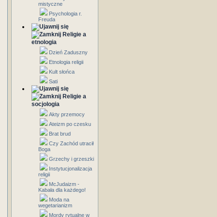
mistyczne
Psychologia r.
Freuda
Religie a
etnologia
Dzień Zaduszny
Etnologia religii
Kult słońca
Sati
Religie a
socjologia
Akty przemocy
Ateizm po czesku
Brat brud
Czy Zachód utracił
Boga
Grzechy i grzeszki
Instytucjonalizacja
religii
McJudaizm -
Kabała dla każdego!
Moda na
wegetarianizm
Mordy rytualne w