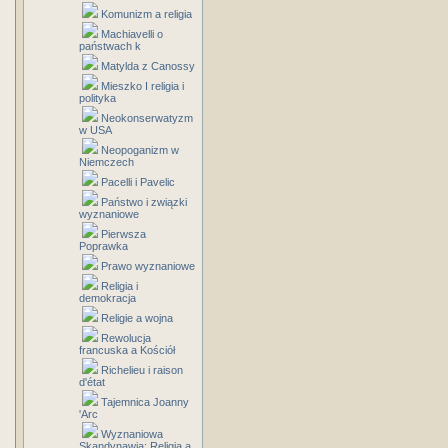
Komunizm a religia
Machiavelli o
państwach k
Matylda z Canossy
Mieszko I religia i
polityka
Neokonserwatyzm
w USA
Neopoganizm w
Niemczech
Pacelli i Pavelic
Państwo i związki
wyznaniowe
Pierwsza
Poprawka
Prawo wyznaniowe
Religia i
demokracja
Religie a wojna
Rewolucja
francuska a Kościół
Richelieu i raison
d'état
Tajemnica Joanny
'Arc
Wyznaniowa
Skandynawia: Religia a