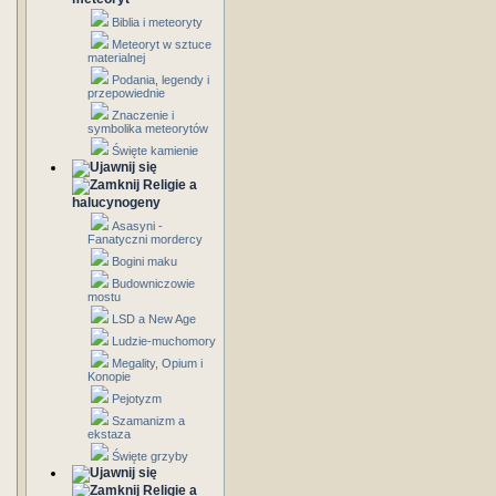
Biblia i meteoryty
Meteoryt w sztuce
materialnej
Podania, legendy i
przepowiednie
Znaczenie i
symbolika meteorytów
Święte kamienie
Religie a
halucynogeny
Asasyni -
Fanatyczni mordercy
Bogini maku
Budowniczowie
mostu
LSD a New Age
Ludzie-muchomory
Megality, Opium i
Konopie
Pejotyzm
Szamanizm a
ekstaza
Święte grzyby
Religie a