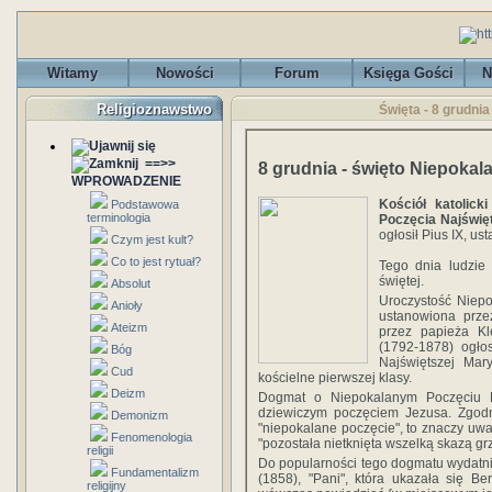
Witamy
Nowości
Forum
Księga Gości
N
Religioznawstwo
Święta - 8 grudni
==>>
8 grudnia - święto Niepoka
WPROWADZENIE
Kościół katolick
Podstawowa
terminologia
Poczęcia Najświę
ogłosił Pius IX, u
Czym jest kult?
Co to jest rytuał?
Tego dnia ludzie
świętej.
Absolut
Uroczystość Niepo
Anioły
ustanowiona prze
Ateizm
przez papieża Kl
(1792-1878) ogł
Bóg
Najświętszej Mar
Cud
kościelne pierwszej klasy.
Deizm
Dogmat o Niepokalanym Poczęciu Na
dziewiczym poczęciem Jezusa. Zgod
Demonizm
"niepokalane poczęcie", to znaczy uwa
Fenomenologia
"pozostała nietknięta wszelką skazą g
religii
Do popularności tego dogmatu wydatnie
Fundamentalizm
(1858), "Pani", która ukazała się Be
religijny