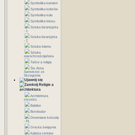
Symbolika kamieni
Symbolika kolorów
Symbolika koła
Symbolika lotosu
Sztuka bizantyjska
- 1
Sztuka bizanyjska
- 2
Sztuka islamu
Sztuka
starochrześcijańska
Tańce a religia
Św. Anna
Samotrzeć ze
Strzegomia
Religie a
architektura
Architektura
chrześci.
Babilon
Borobudur
Drewniane kościoły
- PL
Grecka świątynia
Kaliska cerkiew