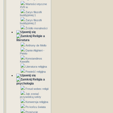
Wartości etyczne
XVII w.
Zarys filozofii
buddyjskiej 1
Zarys filozofii
buddyjskiej 2
Źródło moralności
Religie a
literatura
Anthony de Mello
Dante Alighieri -
Piekło
Konstandinos
Kawafis
Literatura religijna
Powieść religijna
Religia a
psychologia
Freud wobec religii
Jak zostać
przywódcą sekty
Konwersja religijna
Po końcu świata
Przeżycie