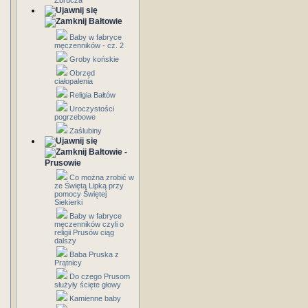
Zbrucza
Bałtowie
Baby w fabryce
męczenników - cz. 2
Groby końskie
Obrzęd
ciałopalenia
Religia Bałtów
Uroczystości
pogrzebowe
Zaślubiny
Bałtowie -
Prusowie
Co można zrobić w
ze Świętą Lipką przy
pomocy Świętej
Siekierki
Baby w fabryce
męczenników czyli o
religii Prusów ciąg
dalszy
Baba Pruska z
Prątnicy
Do czego Prusom
służyły ścięte głowy
Kamienne baby