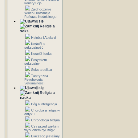
konstytucja
Zjednoczenie
Włoch i likwidacja
Państwa Kościelnego
Religie a
seks
Heloiza i Abelard
Kościół a
seksualność
Kościół i seks
Pesymizm
seksualny
Seks a celibat
Tantryczna
Psychologia
Seksualności
Religia a
nauka
Bóg a inteligencja
Choroba a religia w
antyku
Chronologia biblijna
Czy przed wielkim
wybuchem był Bóg?
Dlaczego jesteśmy