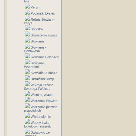
lata
Perun
Pogański Łysiec
Religie Słowian -
zarys
Sobótka
Stworzenie świata
Słowianie
Słowianie -
ciekawostki
Słowianie Połabscy
Słowianie
Wschodni
Słowiańska dusza
Ukraiński Olimp
W kraju Peruna,
Swaroga i Welesa
Wieniec, wianki
Wierzenia Słowian
Wierzenia plemion
prapolskich
Wilcze plemię
Wodny świat
topielców i rusałek
Światowid ze