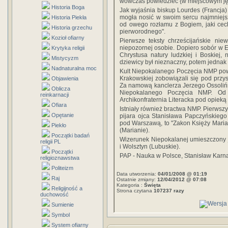
wówczas powiedzieć {w miejscowym jęz
Historia Boga
Jak wyjaśnia biskup Lourdes (Francja) 
mogła nosić w swoim sercu najmniejs
Historia Piekła
od owego rozłamu z Bogiem, jaki cechu
Historia grzechu
pierworodnego".
Kozioł ofiarny
Pierwsze teksty chrześcijańskie nie
niepozornej osobie. Dopiero sobór w Ef
Krytyka religii
Chrystusa natury ludzkiej i Boskiej,
Mistycyzm
dziewicy był nieznaczny, potem jednak 
Nadnaturalna moc
Kult Niepokalanego Poczęcia NMP pow
Krakowskiej zobowiązali się pod przy
Objawienia
Za namową kanclerza Jerzego Ossolińs
Oblicza
Niepokalanego Poczęcia NMP. Od 
reinkarnacji
Archikonfraternia Literacka pod opie
Ofiara
Istniały również bractwa NMP. Pierwszy
Opętanie
pijara ojca Stanisława Papczyńskieg
pod Warszawą, to "Zakon Księży Maria
Piekło
(Marianie).
Początki badań
Wizerunek Niepokalanej umieszczony je
religii PL
i Wolsztyn (Lubuskie).
Początki
PAP - Nauka w Polsce, Stanisław Karn
religioznawstwa
Politeizm
Data utworzenia:
04/01/2008 @ 01:19
Raj
Ostatnie zmiany:
12/04/2012 @ 07:08
Kategoria :
Święta
Religijność a
Strona czytana
107237 razy
duchowość
Sumienie
Symbol
System ofiarny