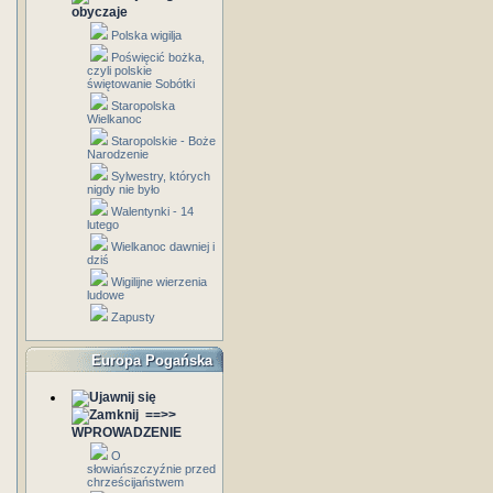
obyczaje
Polska wigilja
Poświęcić bożka,
czyli polskie
świętowanie Sobótki
Staropolska
Wielkanoc
Staropolskie - Boże
Narodzenie
Sylwestry, których
nigdy nie było
Walentynki - 14
lutego
Wielkanoc dawniej i
dziś
Wigilijne wierzenia
ludowe
Zapusty
Europa Pogańska
==>>
WPROWADZENIE
O
słowiańszczyźnie przed
chrześcijaństwem