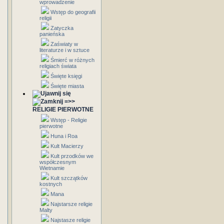
wprowadzenie
Wstęp do geografii
religii
Zatyczka
panieńska
Zaświaty w
literaturze i w sztuce
Śmierć w różnych
religiach świata
Święte księgi
Święte miasta
=>>
RELIGIE PIERWOTNE
Wstęp - Religie
pierwotne
Huna i Roa
Kult Macierzy
Kult przodków we
współczesnym
Wietnamie
Kult szczątków
kostnych
Mana
Najstarsze religie
Malty
Najstasze religie