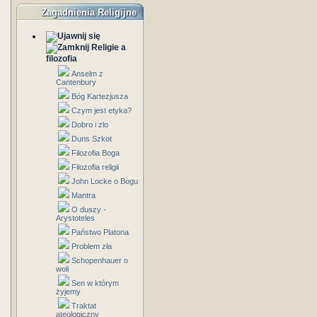
Zagadnienia Religijne
Religie a
filozofia
Anselm z
Cantenbury
Bóg Kartezjusza
Czym jest etyka?
Dobro i zlo
Duns Szkot
Filozofia Boga
Filozofia religii
John Locke o Bogu
Mantra
O duszy -
Arystoteles
Państwo Platona
Problem zła
Schopenhauer o
woli
Sen w którym
żyjemy
Traktat
ateologiczny