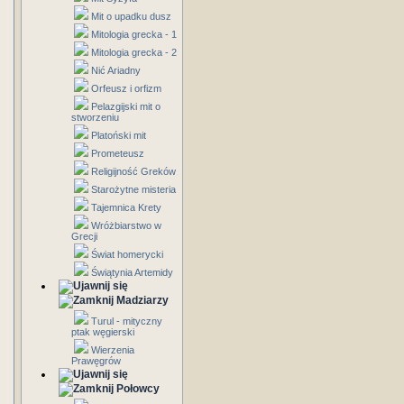
Mit o upadku dusz
Mitologia grecka - 1
Mitologia grecka - 2
Nić Ariadny
Orfeusz i orfizm
Pelazgijski mit o
stworzeniu
Platoński mit
Prometeusz
Religijność Greków
Starożytne misteria
Tajemnica Krety
Wróżbiarstwo w
Grecji
Świat homerycki
Świątynia Artemidy
Madziarzy
Turul - mityczny
ptak węgierski
Wierzenia
Prawęgrów
Połowcy