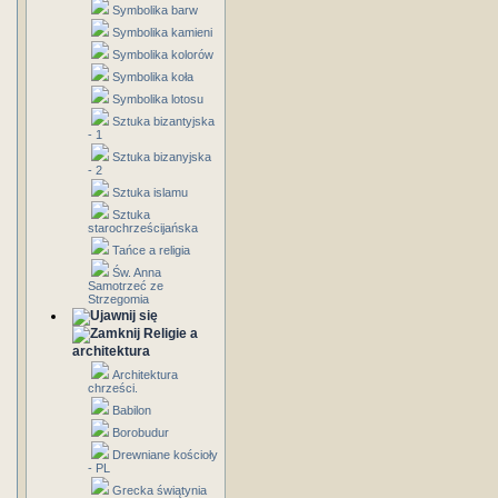
Symbolika barw
Symbolika kamieni
Symbolika kolorów
Symbolika koła
Symbolika lotosu
Sztuka bizantyjska
- 1
Sztuka bizanyjska
- 2
Sztuka islamu
Sztuka
starochrześcijańska
Tańce a religia
Św. Anna
Samotrzeć ze
Strzegomia
Religie a
architektura
Architektura
chrześci.
Babilon
Borobudur
Drewniane kościoły
- PL
Grecka świątynia