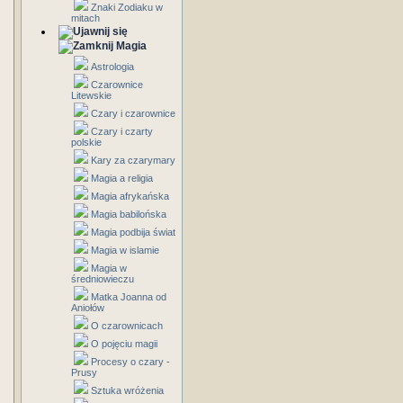
Znaki Zodiaku w
mitach
Magia
Astrologia
Czarownice
Litewskie
Czary i czarownice
Czary i czarty
polskie
Kary za czarymary
Magia a religia
Magia afrykańska
Magia babilońska
Magia podbija świat
Magia w islamie
Magia w
średniowieczu
Matka Joanna od
Aniołów
O czarownicach
O pojęciu magii
Procesy o czary -
Prusy
Sztuka wróżenia