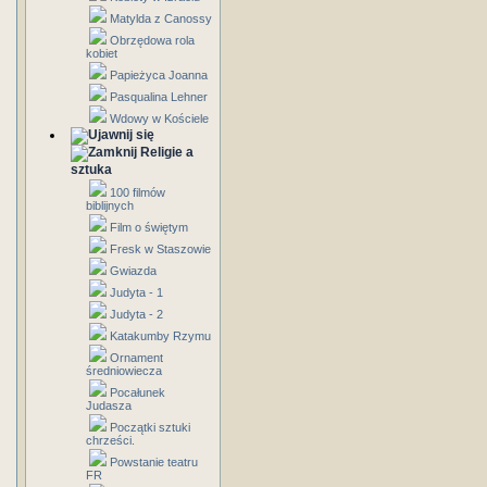
Matylda z Canossy
Obrzędowa rola
kobiet
Papieżyca Joanna
Pasqualina Lehner
Wdowy w Kościele
Religie a
sztuka
100 filmów
biblijnych
Film o świętym
Fresk w Staszowie
Gwiazda
Judyta - 1
Judyta - 2
Katakumby Rzymu
Ornament
średniowiecza
Pocałunek
Judasza
Początki sztuki
chrześci.
Powstanie teatru
FR