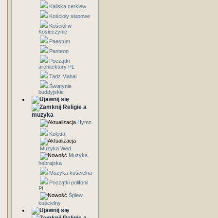
Kaliska cerkiew
Kościoły słupowe
Kościół w
Kosieczynie
Paestum
Panteon
Początki
architektury PL
Tadż Mahal
Świątynie
buddyjskie
Religie a
muzyka
Hymn
Kolęda
Muzyka Wed
Muzyka
hebrajska
Muzyka kościelna
Początki polifonii
PL
Śpiew
kościelny