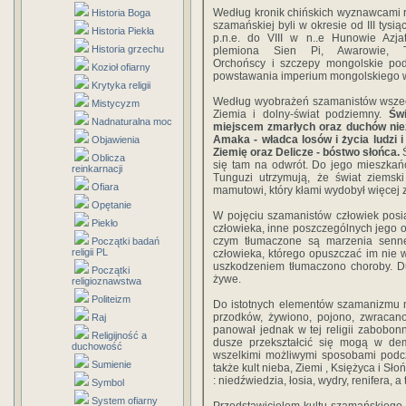
Według kronik chińskich wyznawcami re
Historia Boga
szamańskiej byli w okresie od III tysią
Historia Piekła
p.n.e. do VIII w n..e Hunowie Azjat
Historia grzechu
plemiona Sien Pi, Awarowie, T
Orchońscy i szczepy mongolskie po
Kozioł ofiarny
powstawania imperium mongolskiego w 
Krytyka religii
Według wyobrażeń szamanistów wszechśw
Mistycyzm
Ziemia i dolny-świat podziemny.
Św
Nadnaturalna moc
miejscem zmarłych oraz duchów nież
Amaka - władca losów i życia ludzi 
Objawienia
Ziemię oraz Delicze - bóstwo słońca.
Oblicza
się tam na odwrót. Do jego mieszkań
reinkarnacji
Tunguzi utrzymują, że świat ziemski
Ofiara
mamutowi, który kłami wydobył więcej 
Opętanie
W pojęciu szamanistów człowiek posia
Piekło
człowieka, inne poszczególnych jego 
czym tłumaczone są marzenia senn
Początki badań
religii PL
człowieka, którego opuszczać im nie w
uszkodzeniem tłumaczono choroby. Dus
Początki
żywe.
religioznawstwa
Politeizm
Do istotnych elementów szamanizmu na
przodków, żywiono, pojono, zwraca
Raj
panował jednak w tej religii zabobon
Religijność a
dusze przekształcić się mogą w de
duchowość
wszelkimi możliwymi sposobami podc
Sumienie
także kult nieba, Ziemi , Księżyca i S
: niedźwiedzia, łosia, wydry, renifera, a
Symbol
System ofiarny