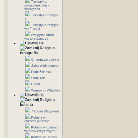
Turystyka
pielgrzymkowa -
bibliografia
Turystyka religijna
1
Turystyka religijna
we Francji
Świątynie które
warto zobaczyć
Religia a
etnografia
Cmentarze polskie
Jajka wielkanocne
Podłaźniczka
Stary rok
Upiór!
Wampiry i Wilkołaki
Religie a
kobieta
7 kobiet Watykanu
Kobieta w
chrzescijaństwie
Kobieta w czasach
wypraw krzyżowych
Kobiety w Izraelu