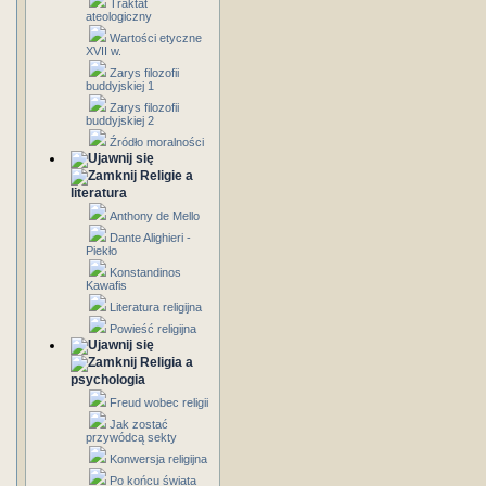
Traktat
ateologiczny
Wartości etyczne
XVII w.
Zarys filozofii
buddyjskiej 1
Zarys filozofii
buddyjskiej 2
Źródło moralności
Religie a
literatura
Anthony de Mello
Dante Alighieri -
Piekło
Konstandinos
Kawafis
Literatura religijna
Powieść religijna
Religia a
psychologia
Freud wobec religii
Jak zostać
przywódcą sekty
Konwersja religijna
Po końcu świata