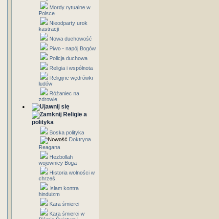
Mordy rytualne w
Polsce
Nieodparty urok
kastracji
Nowa duchowość
Piwo - napój Bogów
Policja duchowa
Religia i wspólnota
Religijne wędrówki
ludów
Różaniec na
zdrowie
Religie a
polityka
Boska polityka
Doktryna
Reagana
Hezbollah
wojownicy Boga
Historia wolności w
chrześ.
Islam kontra
hinduizm
Kara śmierci
Kara śmierci w