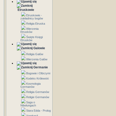
Etruskowie
Etruskowie -
zakładnicy bogów
Religia Etruska
Wierzenia
Etrusków
Święte Księgi
Etrusków
Galowie
Religia Galów
Wierzenia Galów
Germanie
Bogowie i Olbrzymi
Kodeks Królewski
Kosmologia
Germanów
Religia Germanów
Religie Germanów
Saga o
Nibelungach
Stara Edda - Prolog
Yggdrasil