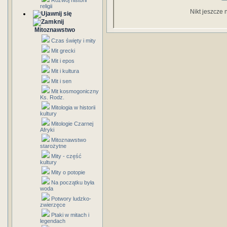
Rozwój historii
religii
Nikt jeszcze 
Mitoznawstwo
Czas święty i mity
Mit grecki
Mit i epos
Mit i kultura
Mit i sen
Mit kosmogoniczny
Ks. Rodz.
Mitologia w historii
kultury
Mitologie Czarnej
Afryki
Mitoznawstwo
starożytne
Mity - część
kultury
Mity o potopie
Na początku była
woda
Potwory ludzko-
zwierzęce
Ptaki w mitach i
legendach