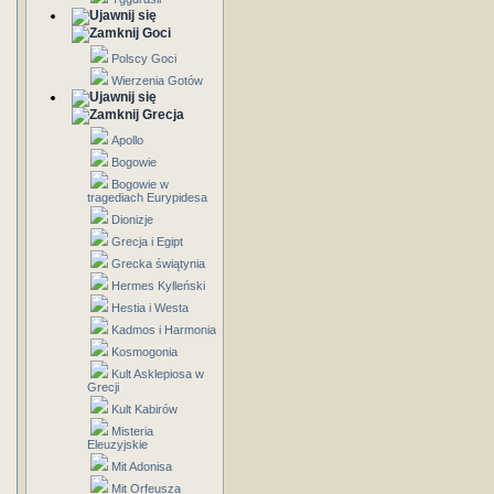
Goci
Polscy Goci
Wierzenia Gotów
Grecja
Apollo
Bogowie
Bogowie w
tragediach Eurypidesa
Dionizje
Grecja i Egipt
Grecka świątynia
Hermes Kylleński
Hestia i Westa
Kadmos i Harmonia
Kosmogonia
Kult Asklepiosa w
Grecji
Kult Kabirów
Misteria
Eleuzyjskie
Mit Adonisa
Mit Orfeusza