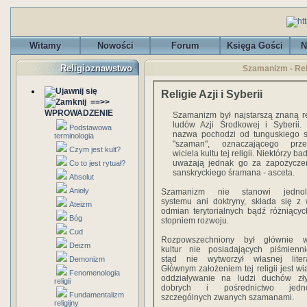
Witamy
Nowości
Forum
Księga Gości
N
Religioznawstwo
Szamanizm - Reli
Religie Azji i Syberii
==>>
WPROWADZENIE
Szamanizm był najstarszą znaną re
ludów Azji Środkowej i Syberii.
Podstawowa
nazwa pochodzi od tunguskiego 
terminologia
"szaman", oznaczającego przed
Czym jest kult?
wiciela kultu tej religii. Niektórzy b
uważają jednak go za zapożycze
Co to jest rytuał?
sanskryckiego śramana - asceta.
Absolut
Anioły
Szamanizm nie stanowi jednoli
systemu ani doktryny, składa się z 
Ateizm
odmian terytorialnych bądź różniącyc
Bóg
stopniem rozwoju.
Cud
Rozpowszechniony był głównie w
Deizm
kultur nie posiadających piśmienni
stąd nie wytworzył własnej litera
Demonizm
Głównym założeniem tej religii jest wi
Fenomenologia
oddziaływanie na ludzi duchów zł
religii
dobrych i pośrednictwo jedno
Fundamentalizm
szczególnych zwanych szamanami.
religijny