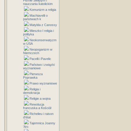
Piśmie Świętym i
nauczaniu katolickim
Komunizm a religia
Machiavelli o
państwach k
Matylda z Canossy
Mieszko I religia i
polityka
Neokonserwatyzm
w USA
Neopoganizm w
Niemczech
Pacelli i Pavelic
Państwo i związki
wyznaniowe
Pierwsza
Poprawka
Prawo wyznaniowe
Religia i
demokracja
Religie a wojna
Rewolucja
francuska a Kościół
Richelieu i raison
d'état
Tajemnica Joanny
'Arc