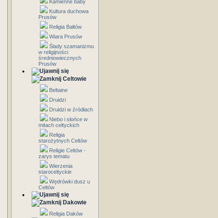
Kamienne baby
Kultura duchowa
Prusów
Religia Bałtów
Wiara Prusów
Ślady szamanizmu
w religijności
średniowiecznych
Prusów
Celtowie
Beltaine
Druidzi
Druidzi w źródłach
Niebo i słońce w
mitach celtyckich
Religia
starożytnych Celtów
Religie Celtów -
zarys tematu
Wierzenia
staroceltyckie
Wędrówki dusz u
Celtów
Dakowie
Religia Daków