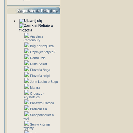
Zagadnienia Religijne
Religie a
filozofia
Anselm z
Cantenbury
Bóg Kartezjusza
Czym jest etyka?
Dobro i zlo
Duns Szkot
Filozofia Boga
Filozofia religii
John Locke o Bogu
Mantra
O duszy -
Arystoteles
Państwo Platona
Problem zła
Schopenhauer o
woli
Sen w którym
żyjemy