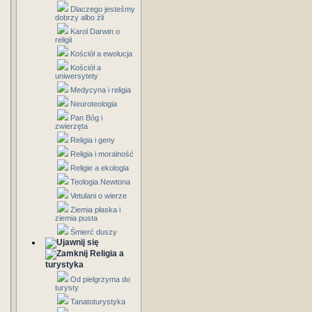
Dlaczego jesteśmy
dobrzy albo źli
Karol Darwin o
religii
Kościół a ewolucja
Kościół a
uniwersytety
Medycyna i religia
Neuroteologia
Pan Bóg i
zwierzęta
Religia i geny
Religia i moralność
Religie a ekologia
Teologia Newtona
Vetulani o wierze
Ziemia płaska i
ziemia pusta
Śmierć duszy
Religia a
turystyka
Od pielgrzyma do
turysty
Tanatoturystyka