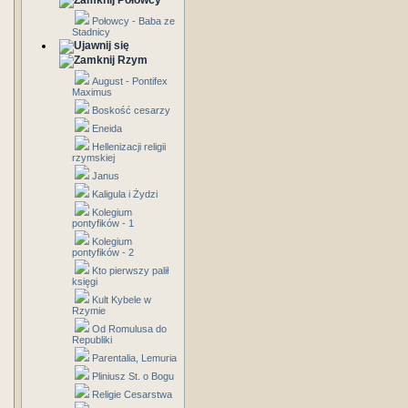
Połowcy
Połowcy - Baba ze
Stadnicy
Rzym
August - Pontifex
Maximus
Boskość cesarzy
Eneida
Hellenizacji religii
rzymskiej
Janus
Kaligula i Żydzi
Kolegium
pontyfików - 1
Kolegium
pontyfików - 2
Kto pierwszy palił
księgi
Kult Kybele w
Rzymie
Od Romulusa do
Republiki
Parentalia, Lemuria
Pliniusz St. o Bogu
Religie Cesarstwa