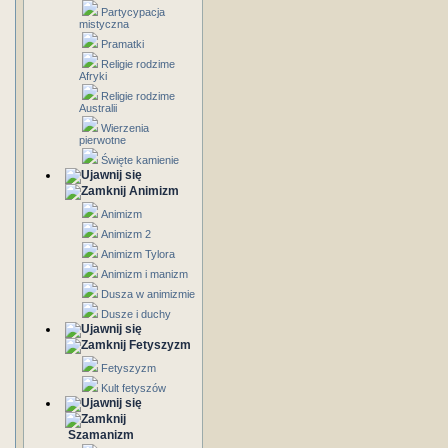
Partycypacja
mistyczna
Pramatki
Religie rodzime
Afryki
Religie rodzime
Australii
Wierzenia
pierwotne
Święte kamienie
Animizm
Animizm
Animizm 2
Animizm Tylora
Animizm i manizm
Dusza w animizmie
Dusze i duchy
Fetyszyzm
Fetyszyzm
Kult fetyszów
Szamanizm