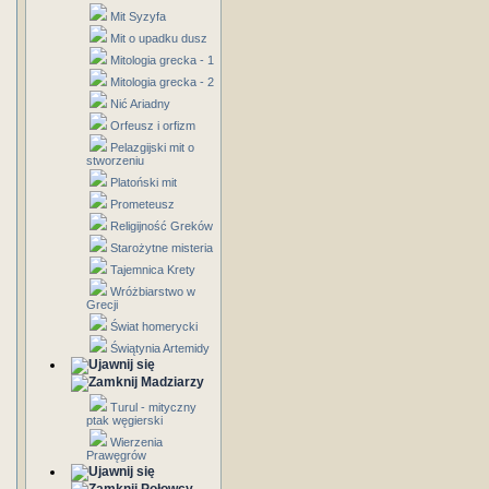
Mit Syzyfa
Mit o upadku dusz
Mitologia grecka - 1
Mitologia grecka - 2
Nić Ariadny
Orfeusz i orfizm
Pelazgijski mit o
stworzeniu
Platoński mit
Prometeusz
Religijność Greków
Starożytne misteria
Tajemnica Krety
Wróżbiarstwo w
Grecji
Świat homerycki
Świątynia Artemidy
Madziarzy
Turul - mityczny
ptak węgierski
Wierzenia
Prawęgrów