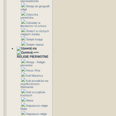
wprowadzenie
Wstęp do geografii
religii
Zatyczka
panieńska
Zaświaty w
literaturze i w sztuce
Śmierć w różnych
religiach świata
Święte księgi
Święte miasta
=>>
RELIGIE PIERWOTNE
Wstęp - Religie
pierwotne
Huna i Roa
Kult Macierzy
Kult przodków we
współczesnym
Wietnamie
Kult szczątków
kostnych
Mana
Najstarsze religie
Malty
Najstasze religie