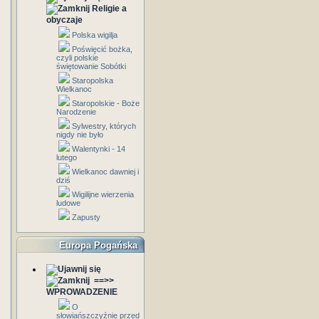
Religie a
obyczaje
Polska wigilja
Poświęcić bożka,
czyli polskie
świętowanie Sobótki
Staropolska
Wielkanoc
Staropolskie - Boże
Narodzenie
Sylwestry, których
nigdy nie było
Walentynki - 14
lutego
Wielkanoc dawniej i
dziś
Wigilijne wierzenia
ludowe
Zapusty
Europa Pogańska
==>>
WPROWADZENIE
O
słowiańszczyźnie przed