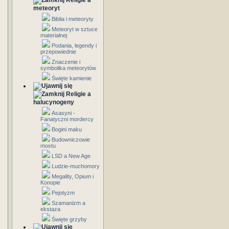
Religie a
meteoryt
Biblia i meteoryty
Meteoryt w sztuce
materialnej
Podania, legendy i
przepowiednie
Znaczenie i
symbolika meteorytów
Święte kamienie
Religie a
halucynogeny
Asasyni -
Fanatyczni mordercy
Bogini maku
Budowniczowie
mostu
LSD a New Age
Ludzie-muchomory
Megality, Opium i
Konopie
Pejotyzm
Szamanizm a
ekstaza
Święte grzyby