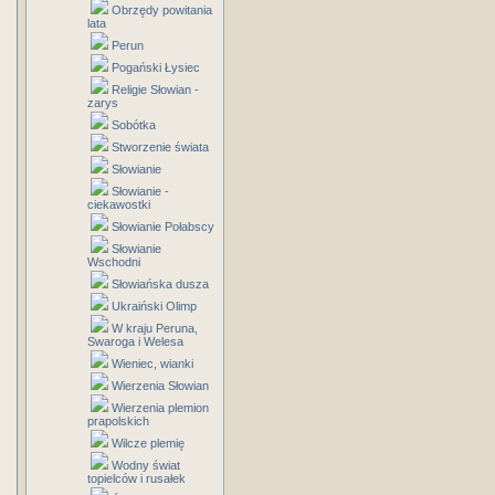
Obrzędy powitania
lata
Perun
Pogański Łysiec
Religie Słowian -
zarys
Sobótka
Stworzenie świata
Słowianie
Słowianie -
ciekawostki
Słowianie Połabscy
Słowianie
Wschodni
Słowiańska dusza
Ukraiński Olimp
W kraju Peruna,
Swaroga i Welesa
Wieniec, wianki
Wierzenia Słowian
Wierzenia plemion
prapolskich
Wilcze plemię
Wodny świat
topielców i rusałek