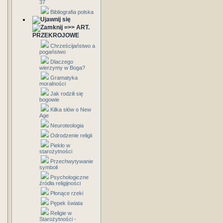
37
Bibliografia polska
=>> ART.
PRZEKROJOWE
Chrześcijaństwo a
pogaństwo
Dlaczego
wierzymy w Boga?
Gramatyka
moralności
Jak rodzili się
bogowie
Kilka słów o New
Age
Neuroteologia
Odrodzenie religii
Piekło w
starożytności
Przechwytywanie
symboli
Psychologiczne
źródła religijności
Płonące rzeki
Pępek świata
Religie w
Starożytności -