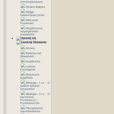
chrześcijaństwem
Okolice Bałtyku
Religie
Indoeuropejczyków
Wierzenia
Prasłowian
Współczesne
neopogaństwo
słowiańskie
Słowianie
Arkona
Badania nad
Słowianami
Kupalnocka
Ludowe
kosmogonie
Mazowsze
pogańskie
Mitologia - 1 cz. - O
wielkim dzbanie
Zerywanów
Mitologia - 2 cz. - O
narodzeniu
Przestworzy i
Przedstworzów
Obrzędowość
starosłowiańska