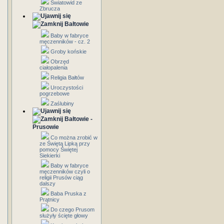
Światowid ze
Zbrucza
Bałtowie
Baby w fabryce
męczenników - cz. 2
Groby końskie
Obrzęd
ciałopalenia
Religia Bałtów
Uroczystości
pogrzebowe
Zaślubiny
Bałtowie -
Prusowie
Co można zrobić w
ze Świętą Lipką przy
pomocy Świętej
Siekierki
Baby w fabryce
męczenników czyli o
religii Prusów ciąg
dalszy
Baba Pruska z
Prątnicy
Do czego Prusom
służyły ścięte głowy