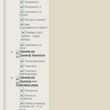
Szamanizm
Szamanizm 2
Szamanizm w
Syberii
Kim jest szaman?
Mity
kosmogoniczne Syberii
Religie Azji i
Syberii - zarys
tematu
Szamanizm w
Korei
Totemizm
Teoria totemizmu
Totemizm
Totemizm
Malinowskiego
=>>
CHRONOLOGIA
Prehistoria
Pierwsze
cywilizacje
Wielkie rewolucje
duchowe VII - IV w.
p.n.e