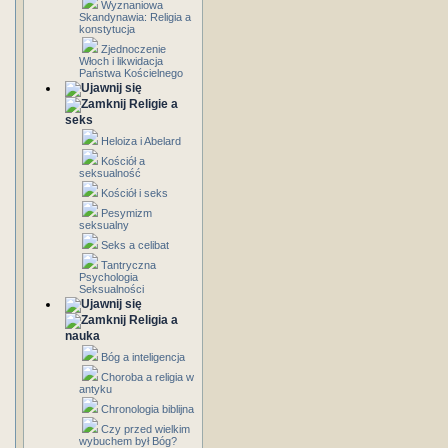
Wyznaniowa
Skandynawia: Religia a
konstytucja
Zjednoczenie
Włoch i likwidacja
Państwa Kościelnego
Religie a
seks
Heloiza i Abelard
Kościół a
seksualność
Kościół i seks
Pesymizm
seksualny
Seks a celibat
Tantryczna
Psychologia
Seksualności
Religia a
nauka
Bóg a inteligencja
Choroba a religia w
antyku
Chronologia biblijna
Czy przed wielkim
wybuchem był Bóg?