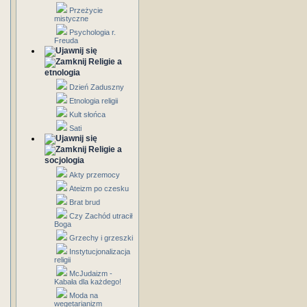
Przeżycie
mistyczne
Psychologia r.
Freuda
Religie a
etnologia
Dzień Zaduszny
Etnologia religii
Kult słońca
Sati
Religie a
socjologia
Akty przemocy
Ateizm po czesku
Brat brud
Czy Zachód utracił
Boga
Grzechy i grzeszki
Instytucjonalizacja
religii
McJudaizm -
Kabała dla każdego!
Moda na
wegetarianizm