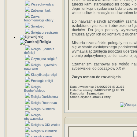
Przedstawicielem kultu szamańskiego
turecki kam, staromongolski boge) - p
Wszechwiedza
Jego funkcja uzyskiwana była przez os
Zabawa i kult
wiele ludów tłumaczyło oddawaniem k
Zarys
fenomenologii ofiary
Do najważniejszych atrybutów szamana
ozdobione rysunkami i obwieszone figu
Świetość
duchów. Do jego pomocy wyznawcy 
Święta przestrzeń
zmuszających ich do kontaktu z ducham
Religia
Misteria szamańskie polegały na naw
się w stanie ekstatycznego podniecenia
Religia - jedna z
wymawiając zaklęcia podczas uderze
definicji
ziemię półprzytomny, co tłumaczono je
Czym jest religia?
Szamanizm zachował się wśród najb
Religia - zjawisko
syberyjskiej do początków XX w.
naturalne
Klasyfikacja religii
Zarys tematu do rozwinięcia
Etnologia religii
Religia
Data utworzenia:
04/06/2009 @ 21:36
Ostatnie zmiany:
04/03/2012 @ 00:19
Bocheńskiego
Kategoria :
Szamanizm
Religia Durkheima
Strona czytana
104981 razy
Religia Rousseau
Religia Skinnera
Religia
obywatelska
Religia w XIX wieku
Religia w kulturze