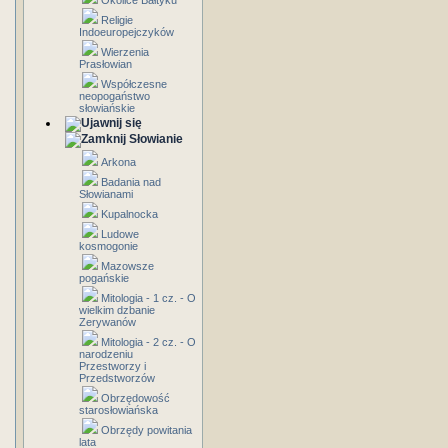
Okolice Bałtyku
Religie
Indoeuropejczyków
Wierzenia
Prasłowian
Współczesne
neopogaństwo
słowiańskie
Słowianie
Arkona
Badania nad
Słowianami
Kupalnocka
Ludowe
kosmogonie
Mazowsze
pogańskie
Mitologia - 1 cz. - O
wielkim dzbanie
Zerywanów
Mitologia - 2 cz. - O
narodzeniu
Przestworzy i
Przedstworzów
Obrzędowość
starosłowiańska
Obrzędy powitania
lata