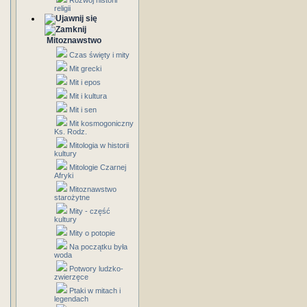
Rozwój historii
religii
Mitoznawstwo
Czas święty i mity
Mit grecki
Mit i epos
Mit i kultura
Mit i sen
Mit kosmogoniczny
Ks. Rodz.
Mitologia w historii
kultury
Mitologie Czarnej
Afryki
Mitoznawstwo
starożytne
Mity - część
kultury
Mity o potopie
Na początku była
woda
Potwory ludzko-
zwierzęce
Ptaki w mitach i
legendach