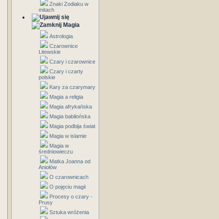
Znaki Zodiaku w
mitach
Magia
Astrologia
Czarownice
Litewskie
Czary i czarownice
Czary i czarty
polskie
Kary za czarymary
Magia a religia
Magia afrykańska
Magia babilońska
Magia podbija świat
Magia w islamie
Magia w
średniowieczu
Matka Joanna od
Aniołów
O czarownicach
O pojęciu magii
Procesy o czary -
Prusy
Sztuka wróżenia