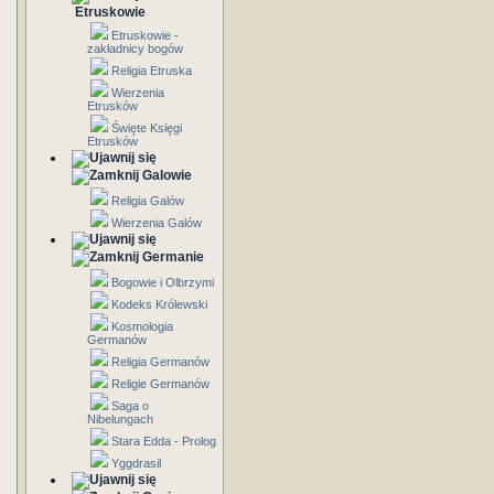
Etruskowie
Etruskowie -
zakładnicy bogów
Religia Etruska
Wierzenia
Etrusków
Święte Księgi
Etrusków
Galowie
Religia Galów
Wierzenia Galów
Germanie
Bogowie i Olbrzymi
Kodeks Królewski
Kosmologia
Germanów
Religia Germanów
Religie Germanów
Saga o
Nibelungach
Stara Edda - Prolog
Yggdrasil