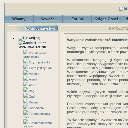
Witamy
Nowości
Forum
Księga Gości
N
Religioznawstwo
KATOLICYZM
Watykan o zadaniach szkół katolickic
==>>
WPROWADZENIE
Watykan wyraził zaniepokojenie domi
moralnego i utylitaryzmu", a także po
Podstawowa
terminologia
W dokumencie Kongregacji Wychowani
Czym jest kult?
katolickie, powinny przygotować się ta
zdolne do oparcia się osłabiającemu r
Co to jest rytuał?
W dokumencie zatytułowanym "Edukowa
Absolut
konieczność współpracy świeckich
Anioły
przypomina ponadto, że trzeba pomóc
doznań", ale "dzieło do zrealizowania".
Ateizm
Bóg
Wśród najważniejszych zadań eduka
etycznych i "odejście od wizji człowie
Cud
Deizm
Dokument zaprezentował prefekt Ko
Grocholewski, który z niepokojem mó
Demonizm
poważne problemy", przede wszystkim 
Fenomenologia
religii
"W świecie szkolnym, zwłaszcza na Za
Fundamentalizm
wśród nauczycieli, którzy nie czują 
religijny