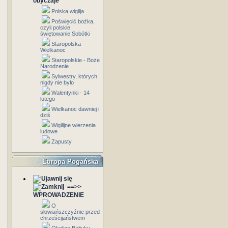
obyczaje
Polska wigilja
Poświęcić bożka,
czyli polskie
świętowanie Sobótki
Staropolska
Wielkanoc
Staropolskie - Boże
Narodzenie
Sylwestry, których
nigdy nie było
Walentynki - 14
lutego
Wielkanoc dawniej i
dziś
Wigilijne wierzenia
ludowe
Zapusty
Europa Pogańska
==>>
WPROWADZENIE
O
słowiańszczyźnie przed
chrześcijaństwem