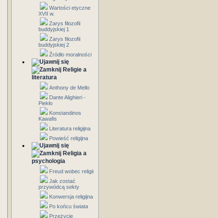
Wartości etyczne
XVII w.
Zarys filozofii
buddyjskiej 1
Zarys filozofii
buddyjskiej 2
Źródło moralności
Religie a
literatura
Anthony de Mello
Dante Alighieri -
Piekło
Konstandinos
Kawafis
Literatura religijna
Powieść religijna
Religia a
psychologia
Freud wobec religii
Jak zostać
przywódcą sekty
Konwersja religijna
Po końcu świata
Przeżycie