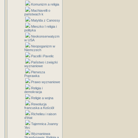
Komunizm a religia
Machiavelli o
państwach k
Matylda z Canossy
Mieszko I religia i
polityka
Neokonserwatyzm
w USA
Neopoganizm w
Niemczech
Pacelli i Pavelic
Państwo i związki
wyznaniowe
Pierwsza
Poprawka
Prawo wyznaniowe
Religia i
demokracja
Religie a wojna
Rewolucja
francuska a Kościół
Richelieu i raison
d'état
Tajemnica Joanny
'Arc
Wyznaniowa
Skandynawia: Religia a