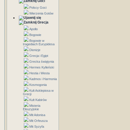
Goci
Polscy Goci
Wierzenia Gotów
Grecja
Apollo
Bogowie
Bogowie w
tragediach Eurypidesa
Dionizje
Grecja i Egipt
Grecka świątynia
Hermes Kylleński
Hestia i Westa
Kadmos i Harmonia
Kosmogonia
Kult Asklepiosa w
Grecji
Kult Kabirów
Misteria
Eleuzyjskie
Mit Adonisa
Mit Orfeusza
Mit Syzyfa