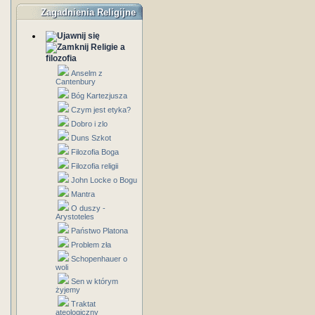
Zagadnienia Religijne
Religie a
filozofia
Anselm z
Cantenbury
Bóg Kartezjusza
Czym jest etyka?
Dobro i zlo
Duns Szkot
Filozofia Boga
Filozofia religii
John Locke o Bogu
Mantra
O duszy -
Arystoteles
Państwo Platona
Problem zła
Schopenhauer o
woli
Sen w którym
żyjemy
Traktat
ateologiczny