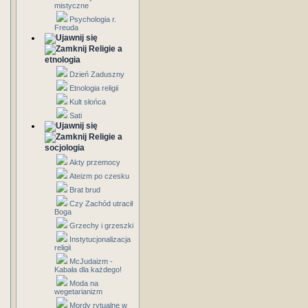
mistyczne
Psychologia r.
Freuda
Religie a
etnologia
Dzień Zaduszny
Etnologia religii
Kult słońca
Sati
Religie a
socjologia
Akty przemocy
Ateizm po czesku
Brat brud
Czy Zachód utracił
Boga
Grzechy i grzeszki
Instytucjonalizacja
religii
McJudaizm -
Kabała dla każdego!
Moda na
wegetarianizm
Mordy rytualne w