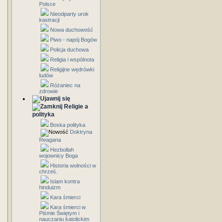
Polsce
Nieodparty urok
kastracji
Nowa duchowość
Piwo - napój Bogów
Policja duchowa
Religia i wspólnota
Religijne wędrówki
ludów
Różaniec na
zdrowie
Religie a
polityka
Boska polityka
Doktryna
Reagana
Hezbollah
wojownicy Boga
Historia wolności w
chrześ.
Islam kontra
hinduizm
Kara śmierci
Kara śmierci w
Piśmie Świętym i
nauczaniu katolickim