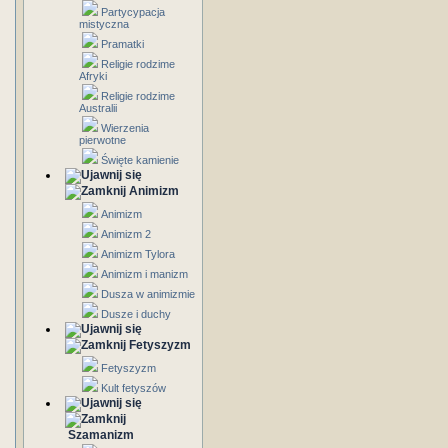
Partycypacja
mistyczna
Pramatki
Religie rodzime
Afryki
Religie rodzime
Australii
Wierzenia
pierwotne
Święte kamienie
Animizm
Animizm
Animizm 2
Animizm Tylora
Animizm i manizm
Dusza w animizmie
Dusze i duchy
Fetyszyzm
Fetyszyzm
Kult fetyszów
Szamanizm