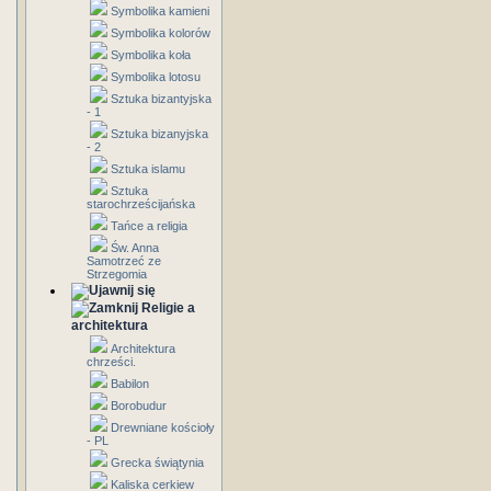
Symbolika kamieni
Symbolika kolorów
Symbolika koła
Symbolika lotosu
Sztuka bizantyjska
- 1
Sztuka bizanyjska
- 2
Sztuka islamu
Sztuka
starochrześcijańska
Tańce a religia
Św. Anna
Samotrzeć ze
Strzegomia
Religie a
architektura
Architektura
chrześci.
Babilon
Borobudur
Drewniane kościoły
- PL
Grecka świątynia
Kaliska cerkiew