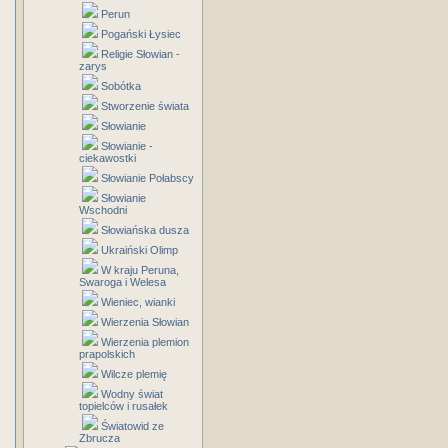
Perun
Pogański Łysiec
Religie Słowian -
zarys
Sobótka
Stworzenie świata
Słowianie
Słowianie -
ciekawostki
Słowianie Połabscy
Słowianie
Wschodni
Słowiańska dusza
Ukraiński Olimp
W kraju Peruna,
Swaroga i Welesa
Wieniec, wianki
Wierzenia Słowian
Wierzenia plemion
prapolskich
Wilcze plemię
Wodny świat
topielców i rusałek
Światowid ze
Zbrucza