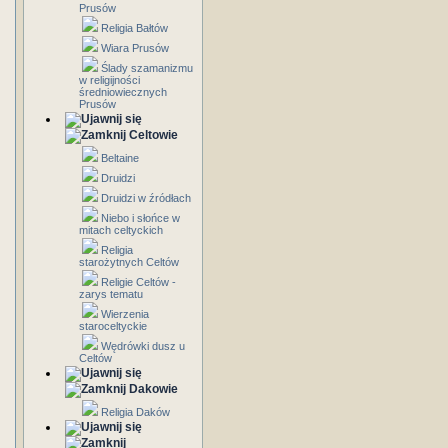
Prusów
Religia Bałtów
Wiara Prusów
Ślady szamanizmu
w religijności
średniowiecznych
Prusów
Celtowie
Beltaine
Druidzi
Druidzi w źródłach
Niebo i słońce w
mitach celtyckich
Religia
starożytnych Celtów
Religie Celtów -
zarys tematu
Wierzenia
staroceltyckie
Wędrówki dusz u
Celtów
Dakowie
Religia Daków