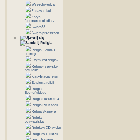
Wszechwiedza
Zabawa i kult
Zarys
fenomenologii ofiary
Świetość
Święta przestrzeń
Religia
Religia - jedna z
definicji
Czym jest religia?
Religia - zjawisko
naturalne
Klasyfikacja religii
Etnologia religii
Religia
Bocheńskiego
Religia Durkheima
Religia Rousseau
Religia Skinnera
Religia
obywatelska
Religia w XIX wieku
Religia w kulturze