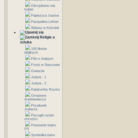
Obrzędowa rola
kobiet
Papieżyca Joanna
Pasqualina Lehner
Wdowy w Kościele
Religie a
sztuka
100 filmów
biblijnych
Film o świętym
Fresk w Staszowie
Gwiazda
Judyta - 1
Judyta - 2
Katakumby Rzymu
Ornament
średniowiecza
Pocałunek
Judasza
Początki sztuki
chrześci.
Powstanie teatru
FR
Symbolika barw