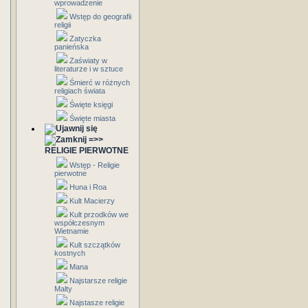
wprowadzenie
Wstęp do geografii
religii
Zatyczka
panieńska
Zaświaty w
literaturze i w sztuce
Śmierć w różnych
religiach świata
Święte księgi
Święte miasta
=>>
RELIGIE PIERWOTNE
Wstęp - Religie
pierwotne
Huna i Roa
Kult Macierzy
Kult przodków we
współczesnym
Wietnamie
Kult szczątków
kostnych
Mana
Najstarsze religie
Malty
Najstasze religie