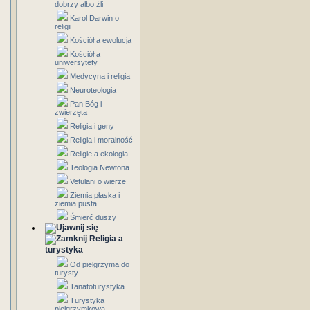
dobrzy albo źli
Karol Darwin o
religii
Kościół a ewolucja
Kościół a
uniwersytety
Medycyna i religia
Neuroteologia
Pan Bóg i
zwierzęta
Religia i geny
Religia i moralność
Religie a ekologia
Teologia Newtona
Vetulani o wierze
Ziemia płaska i
ziemia pusta
Śmierć duszy
Religia a
turystyka
Od pielgrzyma do
turysty
Tanatoturystyka
Turystyka
pielgrzymkowa -