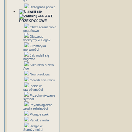
37
Bibliografia polska
=>> ART.
PRZEKROJOWE
Chrześcijaństwo a
pogaństwo
Dlaczego
wierzymy w Boga?
Gramatyka
moralności
Jak rodzili się
bogowie
Kilka słów o New
Age
Neuroteologia
Odrodzenie religii
Piekło w
starożytności
Przechwytywanie
symboli
Psychologiczne
źródła religijności
Płonące rzeki
Pępek świata
Religie w
Starożytności -