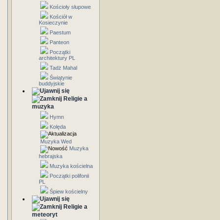
Kościoły słupowe
Kościół w
Kosieczynie
Paestum
Panteon
Początki
architektury PL
Tadż Mahal
Świątynie
buddyjskie
Religie a
muzyka
Hymn
Kolęda
Muzyka Wed
Muzyka
hebrajska
Muzyka kościelna
Początki polifonii
PL
Śpiew kościelny
Religie a
meteoryt