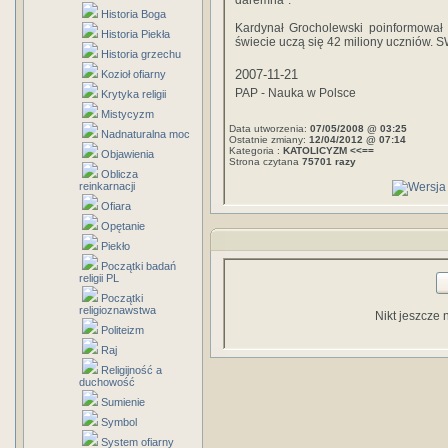
daremna".
Historia Boga
Kardynał Grocholewski poinformował 
Historia Piekła
świecie uczą się 42 miliony uczniów. 
Historia grzechu
2007-11-21
Kozioł ofiarny
PAP - Nauka w Polsce
Krytyka religii
Mistycyzm
Data utworzenia:
07/05/2008 @ 03:25
Nadnaturalna moc
Ostatnie zmiany:
12/04/2012 @ 07:14
Kategoria :
KATOLICYZM <<==
Objawienia
Strona czytana
75701 razy
Oblicza
reinkarnacji
Ofiara
Opętanie
Piekło
Początki badań
religii PL
Początki
religioznawstwa
Nikt jeszcze 
Politeizm
Raj
Religijność a
duchowość
Sumienie
Symbol
System ofiarny