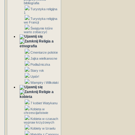
bibliografia
Turystyka religijna
1
Turystyka religijna
we Francji
Świątynie które
warto zobaczyć
Religia a
etnografia
Cmentarze polskie
Jajka wielkanocne
Podłaźniczka
Stary rok
Upiór!
Wampiry i Wilkołaki
Religie a
kobieta
7 kobiet Watykanu
Kobieta w
chrzescijaństwie
Kobieta w czasach
wypraw krzyżowych
Kobiety w Izraelu
Matylda z Canossy