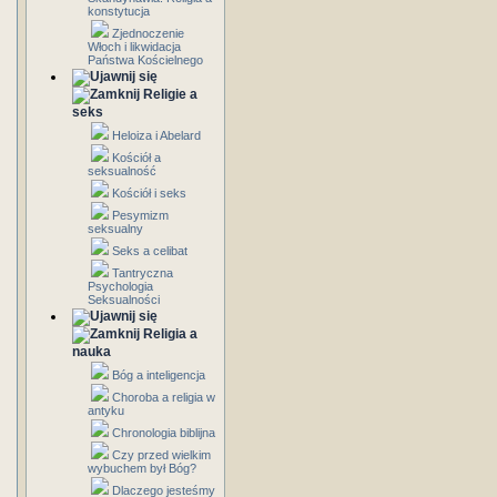
konstytucja
Zjednoczenie
Włoch i likwidacja
Państwa Kościelnego
Religie a
seks
Heloiza i Abelard
Kościół a
seksualność
Kościół i seks
Pesymizm
seksualny
Seks a celibat
Tantryczna
Psychologia
Seksualności
Religia a
nauka
Bóg a inteligencja
Choroba a religia w
antyku
Chronologia biblijna
Czy przed wielkim
wybuchem był Bóg?
Dlaczego jesteśmy