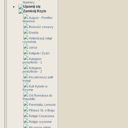
Stadnicy
Rzym
August - Pontifex
Maximus
Boskość cesarzy
Eneida
Hellenizacji religii
rzymskiej
Janus
Kaligula i Żydzi
Kolegium
pontyfików - 1
Kolegium
pontyfików - 2
Kto pierwszy palił
księgi
Kult Kybele w
Rzymie
Od Romulusa do
Republiki
Parentalia, Lemuria
Pliniusz St. o Bogu
Religie Cesarstwa
Religie rzymskie
Wczesna religia