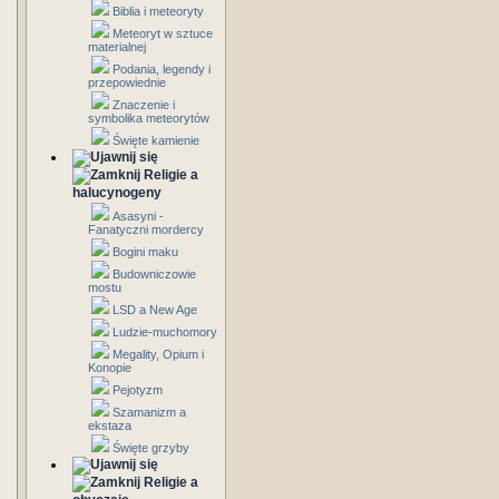
Biblia i meteoryty
Meteoryt w sztuce
materialnej
Podania, legendy i
przepowiednie
Znaczenie i
symbolika meteorytów
Święte kamienie
Religie a
halucynogeny
Asasyni -
Fanatyczni mordercy
Bogini maku
Budowniczowie
mostu
LSD a New Age
Ludzie-muchomory
Megality, Opium i
Konopie
Pejotyzm
Szamanizm a
ekstaza
Święte grzyby
Religie a