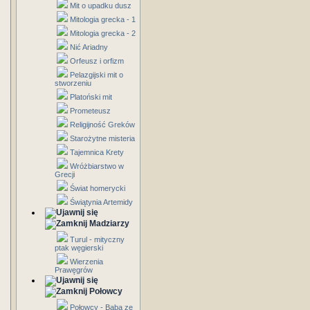
Mit o upadku dusz
Mitologia grecka - 1
Mitologia grecka - 2
Nić Ariadny
Orfeusz i orfizm
Pelazgijski mit o
stworzeniu
Platoński mit
Prometeusz
Religijność Greków
Starożytne misteria
Tajemnica Krety
Wróżbiarstwo w
Grecji
Świat homerycki
Świątynia Artemidy
Madziarzy
Turul - mityczny
ptak węgierski
Wierzenia
Prawęgrów
Połowcy
Połowcy - Baba ze