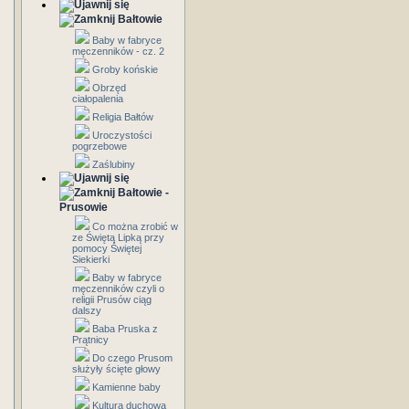
Bałtowie
Baby w fabryce
męczenników - cz. 2
Groby końskie
Obrzęd
ciałopalenia
Religia Bałtów
Uroczystości
pogrzebowe
Zaślubiny
Bałtowie -
Prusowie
Co można zrobić w
ze Świętą Lipką przy
pomocy Świętej
Siekierki
Baby w fabryce
męczenników czyli o
religii Prusów ciąg
dalszy
Baba Pruska z
Prątnicy
Do czego Prusom
służyły ścięte głowy
Kamienne baby
Kultura duchowa