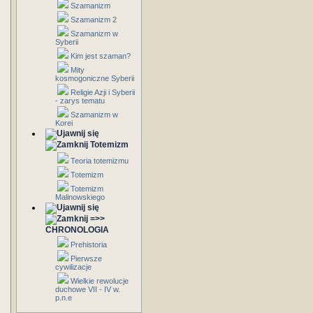
Szamanizm
Szamanizm 2
Szamanizm w
Syberii
Kim jest szaman?
Mity
kosmogoniczne Syberii
Religie Azji i Syberii
- zarys tematu
Szamanizm w
Korei
Totemizm
Teoria totemizmu
Totemizm
Totemizm
Malinowskiego
=>>
CHRONOLOGIA
Prehistoria
Pierwsze
cywilizacje
Wielkie rewolucje
duchowe VII - IV w.
p.n.e