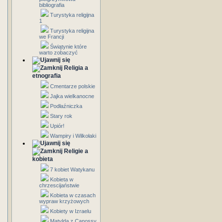
bibliografia
Turystyka religijna
1
Turystyka religijna
we Francji
Świątynie które
warto zobaczyć
Religia a
etnografia
Cmentarze polskie
Jajka wielkanocne
Podłaźniczka
Stary rok
Upiór!
Wampiry i Wilkołaki
Religie a
kobieta
7 kobiet Watykanu
Kobieta w
chrzescijaństwie
Kobieta w czasach
wypraw krzyżowych
Kobiety w Izraelu
Matylda z Canossy