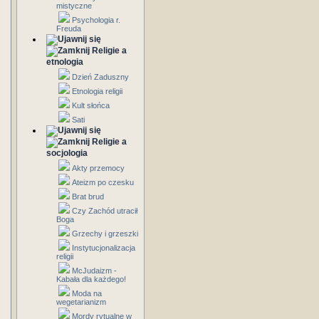
mistyczne
Psychologia r.
Freuda
Religie a
etnologia
Dzień Zaduszny
Etnologia religii
Kult słońca
Sati
Religie a
socjologia
Akty przemocy
Ateizm po czesku
Brat brud
Czy Zachód utracił
Boga
Grzechy i grzeszki
Instytucjonalizacja
religii
McJudaizm -
Kabała dla każdego!
Moda na
wegetarianizm
Mordy rytualne w