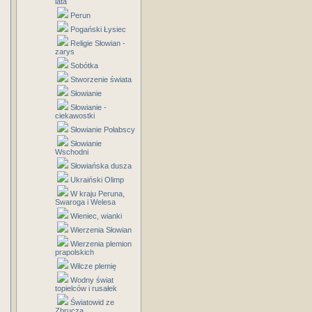
lata
Perun
Pogański Łysiec
Religie Słowian -
zarys
Sobótka
Stworzenie świata
Słowianie
Słowianie -
ciekawostki
Słowianie Połabscy
Słowianie
Wschodni
Słowiańska dusza
Ukraiński Olimp
W kraju Peruna,
Swaroga i Welesa
Wieniec, wianki
Wierzenia Słowian
Wierzenia plemion
prapolskich
Wilcze plemię
Wodny świat
topielców i rusałek
Światowid ze
Zbrucza