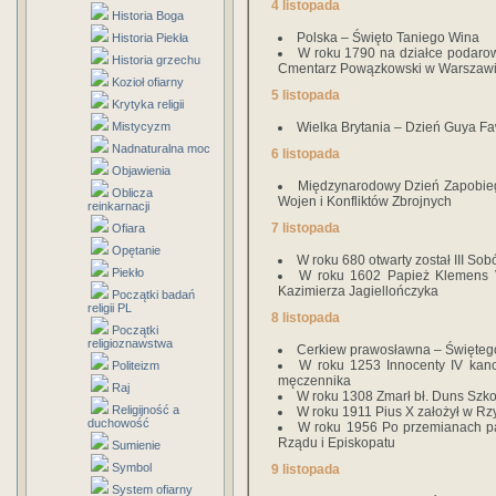
4 listopada
Historia Boga
Polska – Święto Taniego Wina
Historia Piekła
W roku 1790 na działce podaro
Historia grzechu
Cmentarz Powązkowski w Warszaw
Kozioł ofiarny
5 listopada
Krytyka religii
Mistycyzm
Wielka Brytania – Dzień Guya Fa
Nadnaturalna moc
6 listopada
Objawienia
Międzynarodowy Dzień Zapobieg
Oblicza
Wojen i Konfliktów Zbrojnych
reinkarnacji
7 listopada
Ofiara
Opętanie
W roku 680 otwarty został III So
Piekło
W roku 1602 Papież Klemens VI
Kazimierza Jagiellończyka
Początki badań
religii PL
8 listopada
Początki
religioznawstwa
Cerkiew prawosławna – Święteg
W roku 1253 Innocenty IV kan
Politeizm
męczennika
Raj
W roku 1308 Zmarł bł. Duns Szkot,
Religijność a
W roku 1911 Pius X założył w R
duchowość
W roku 1956 Po przemianach pa
Rządu i Episkopatu
Sumienie
Symbol
9 listopada
System ofiarny