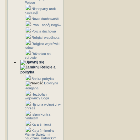
Polsce
Nieodparty urok
kastracji
Nowa duchowość
Piwo - napój Bogów
Policja duchowa
Religia i wspólnota
Religijne wędrówki
ludów
Różaniec na
zdrowie
Religie a
polityka
Boska polityka
Doktryna
Reagana
Hezbollah
wojownicy Boga
Historia wolności w
chrześ.
Islam kontra
hinduizm
Kara śmierci
Kara śmierci w
Piśmie Świętym i
nauczaniu katolickim