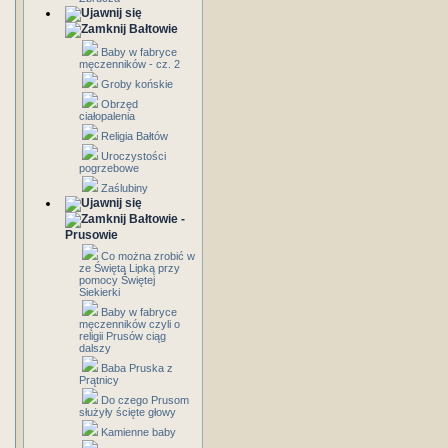
Bałtowie
Baby w fabryce
męczenników - cz. 2
Groby końskie
Obrzęd
ciałopalenia
Religia Bałtów
Uroczystości
pogrzebowe
Zaślubiny
Bałtowie -
Prusowie
Co można zrobić w
ze Świętą Lipką przy
pomocy Świętej
Siekierki
Baby w fabryce
męczenników czyli o
religii Prusów ciąg
dalszy
Baba Pruska z
Prątnicy
Do czego Prusom
służyły ścięte głowy
Kamienne baby