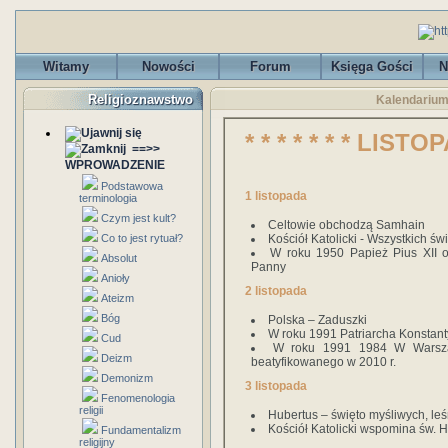
Witamy
Nowości
Forum
Księga Gości
N
Religioznawstwo
Kalendarium
* * * * * * * LISTOPA
==>>
WPROWADZENIE
Podstawowa
1 listopada
terminologia
Czym jest kult?
Celtowie obchodzą Samhain
Co to jest rytuał?
Kościół Katolicki - Wszystkich ś
W roku 1950 Papież Pius XII o
Absolut
Panny
Anioły
2 listopada
Ateizm
Bóg
Polska – Zaduszki
W roku 1991 Patriarcha Konstanty
Cud
W roku 1991 1984 W Warszaw
Deizm
beatyfikowanego w 2010 r.
Demonizm
3 listopada
Fenomenologia
religii
Hubertus – święto myśliwych, le
Kościół Katolicki wspomina św. H
Fundamentalizm
religijny