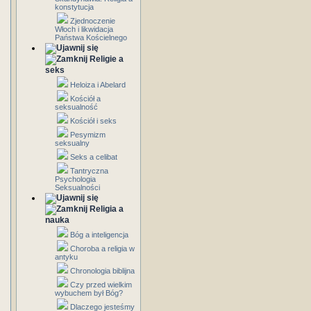
konstytucja
Zjednoczenie
Włoch i likwidacja
Państwa Kościelnego
Religie a
seks
Heloiza i Abelard
Kościół a
seksualność
Kościół i seks
Pesymizm
seksualny
Seks a celibat
Tantryczna
Psychologia
Seksualności
Religia a
nauka
Bóg a inteligencja
Choroba a religia w
antyku
Chronologia biblijna
Czy przed wielkim
wybuchem był Bóg?
Dlaczego jesteśmy