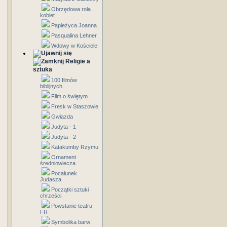
Obrzędowa rola
kobiet
Papieżyca Joanna
Pasqualina Lehner
Wdowy w Kościele
Religie a
sztuka
100 filmów
biblijnych
Film o świętym
Fresk w Staszowie
Gwiazda
Judyta - 1
Judyta - 2
Katakumby Rzymu
Ornament
średniowiecza
Pocałunek
Judasza
Początki sztuki
chrześci.
Powstanie teatru
FR
Symbolika barw