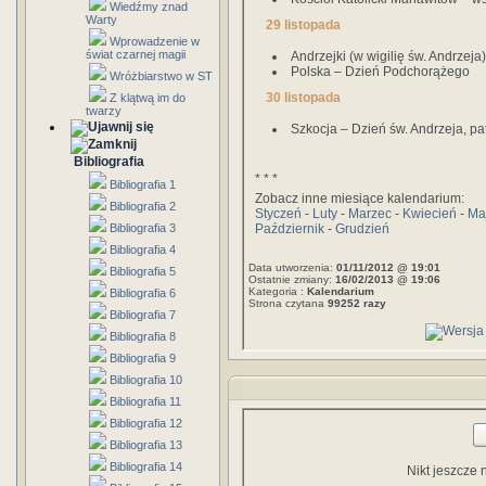
Wiedźmy znad
Warty
29 listopada
Wprowadzenie w
świat czarnej magii
Andrzejki (w wigilię św. Andrzeja)
Polska – Dzień Podchorążego
Wróżbiarstwo w ST
30 listopada
Z klątwą im do
twarzy
Szkocja – Dzień św. Andrzeja, pa
Bibliografia
* * *
Bibliografia 1
Zobacz inne miesiące kalendarium:
Bibliografia 2
Styczeń
-
Luty
-
Marzec
-
Kwiecień
-
Ma
Bibliografia 3
Październik
-
Grudzień
Bibliografia 4
Data utworzenia:
01/11/2012 @ 19:01
Bibliografia 5
Ostatnie zmiany:
16/02/2013 @ 19:06
Kategoria :
Kalendarium
Bibliografia 6
Strona czytana
99252 razy
Bibliografia 7
Bibliografia 8
Bibliografia 9
Bibliografia 10
Bibliografia 11
Bibliografia 12
Bibliografia 13
Bibliografia 14
Nikt jeszcze 