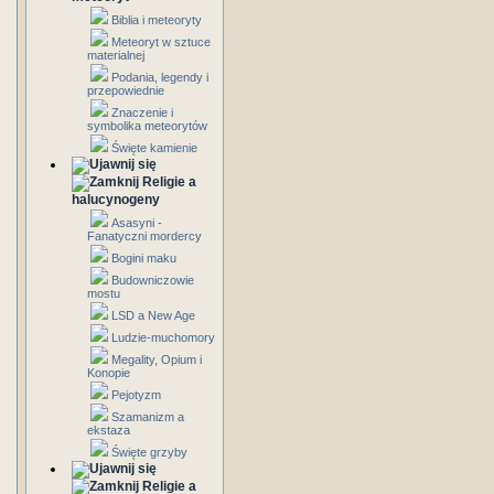
Biblia i meteoryty
Meteoryt w sztuce
materialnej
Podania, legendy i
przepowiednie
Znaczenie i
symbolika meteorytów
Święte kamienie
Religie a
halucynogeny
Asasyni -
Fanatyczni mordercy
Bogini maku
Budowniczowie
mostu
LSD a New Age
Ludzie-muchomory
Megality, Opium i
Konopie
Pejotyzm
Szamanizm a
ekstaza
Święte grzyby
Religie a