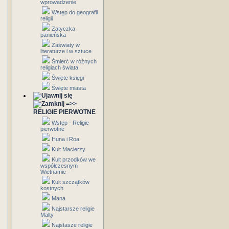
wprowadzenie
Wstęp do geografii
religii
Zatyczka
panieńska
Zaświaty w
literaturze i w sztuce
Śmierć w różnych
religiach świata
Święte księgi
Święte miasta
=>>
RELIGIE PIERWOTNE
Wstęp - Religie
pierwotne
Huna i Roa
Kult Macierzy
Kult przodków we
współczesnym
Wietnamie
Kult szczątków
kostnych
Mana
Najstarsze religie
Malty
Najstasze religie