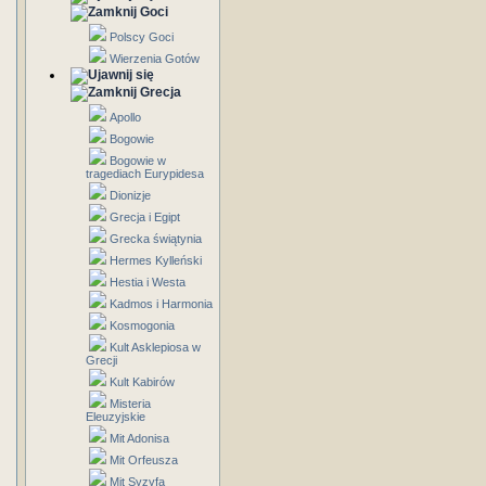
Goci
Polscy Goci
Wierzenia Gotów
Grecja
Apollo
Bogowie
Bogowie w
tragediach Eurypidesa
Dionizje
Grecja i Egipt
Grecka świątynia
Hermes Kylleński
Hestia i Westa
Kadmos i Harmonia
Kosmogonia
Kult Asklepiosa w
Grecji
Kult Kabirów
Misteria
Eleuzyjskie
Mit Adonisa
Mit Orfeusza
Mit Syzyfa