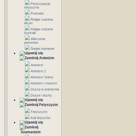
Partycypacja
mistyczna
Pramatki
Religie rodzime
Afryki
Religie rodzime
Australii
Wierzenia
pierwotne
Święte kamienie
Animizm
Animizm
Animizm 2
Animizm Tylora
Animizm i manizm
Dusza w animizmie
Dusze i duchy
Fetyszyzm
Fetyszyzm
Kult fetyszów
Szamanizm