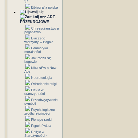
37
Bibliografia polska
=>> ART.
PRZEKROJOWE
Chrześcijaństwo a
pogaństwo
Dlaczego
wierzymy w Boga?
Gramatyka
moralności
Jak rodzili się
bogowie
Kilka słów o New
Age
Neuroteologia
Odrodzenie religii
Piekło w
starożytności
Przechwytywanie
symboli
Psychologiczne
źródła religijności
Płonące rzeki
Pępek świata
Religie w
Starożytności -