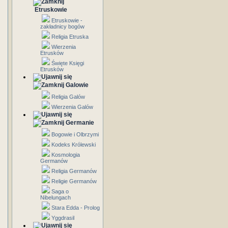
Etruskowie
Etruskowie -
zakładnicy bogów
Religia Etruska
Wierzenia
Etrusków
Święte Księgi
Etrusków
Galowie
Religia Galów
Wierzenia Galów
Germanie
Bogowie i Olbrzymi
Kodeks Królewski
Kosmologia
Germanów
Religia Germanów
Religie Germanów
Saga o
Nibelungach
Stara Edda - Prolog
Yggdrasil