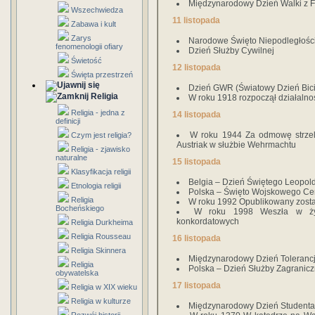
Międzynarodowy Dzień Walki z 
Wszechwiedza
11 listopada
Zabawa i kult
Zarys
Narodowe Święto Niepodległości
fenomenologii ofiary
Dzień Służby Cywilnej
Świetość
12 listopada
Święta przestrzeń
Dzień GWR (Światowy Dzień Bic
Religia
W roku 1918 rozpoczął działalnoś
Religia - jedna z
14 listopada
definicji
W roku 1944 Za odmowę strzela
Czym jest religia?
Austriak w służbie Wehrmachtu
Religia - zjawisko
naturalne
15 listopada
Klasyfikacja religii
Belgia – Dzień Świętego Leopold
Etnologia religii
Polska – Święto Wojskowego Ce
Religia
W roku 1992 Opublikowany został
Bocheńskiego
W roku 1998 Weszła w życ
konkordatowych
Religia Durkheima
Religia Rousseau
16 listopada
Religia Skinnera
Międzynarodowy Dzień Tolerancj
Religia
Polska – Dzień Służby Zagranicz
obywatelska
17 listopada
Religia w XIX wieku
Religia w kulturze
Międzynarodowy Dzień Studenta