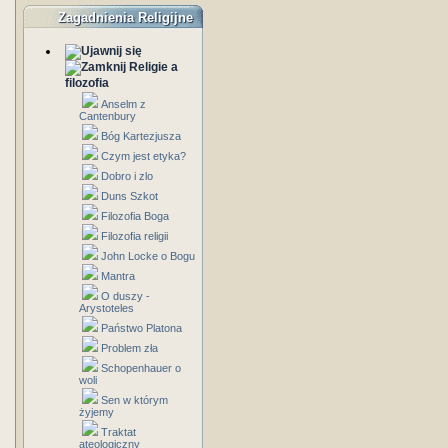
Zagadnienia Religijne
Religie a
filozofia
Anselm z
Cantenbury
Bóg Kartezjusza
Czym jest etyka?
Dobro i zlo
Duns Szkot
Filozofia Boga
Filozofia religii
John Locke o Bogu
Mantra
O duszy -
Arystoteles
Państwo Platona
Problem zła
Schopenhauer o
woli
Sen w którym
żyjemy
Traktat
ateologiczny