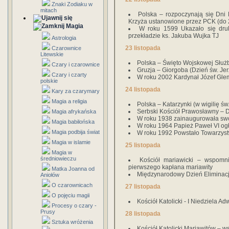
Znaki Zodiaku w
mitach
Polska – rozpoczynają się Dn
Krzyża ustanowione przez PCK (do 2
Magia
W roku 1599 Ukazało się druk
przekładzie ks. Jakuba Wujka TJ
Astrologia
23 listopada
Czarownice
Litewskie
Polska – Święto Wojskowej Służ
Czary i czarownice
Gruzja – Giorgoba (Dzień św. Jer
Czary i czarty
W roku 2002 Kardynał Józef Gle
polskie
24 listopada
Kary za czarymary
Magia a religia
Polska – Katarzynki (w wigilię ś
Serbski Kościół Prawosławny – Dz
Magia afrykańska
W roku 1938 zainaugurowała swo
Magia babilońska
W roku 1964 Papież Paweł VI og
Magia podbija świat
W roku 1992 Powstało Towarzyst
Magia w islamie
25 listopada
Magia w
średniowieczu
Kościół mariawicki – wspomnie
pierwszego kapłana mariawity
Matka Joanna od
Międzynarodowy Dzień Eliminacj
Aniołów
O czarownicach
27 listopada
O pojęciu magii
Kościół Katolicki - I Niedziela A
Procesy o czary -
Prusy
28 listopada
Sztuka wróżenia
Kościół Katolicki Mariawitów – w