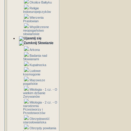
Okolice Bałtyku
Religie
Indoeuropejczyków
Wierzenia
Prasłowian
Współczesne
neopogaństwo
słowiańskie
Słowianie
Arkona
Badania nad
Słowianami
Kupalnocka
Ludowe
kosmogonie
Mazowsze
pogańskie
Mitologia - 1 cz. - O
wielkim dzbanie
Zerywanów
Mitologia - 2 cz. - O
narodzeniu
Przestworzy i
Przedstworzów
Obrzędowość
starosłowiańska
Obrzędy powitania