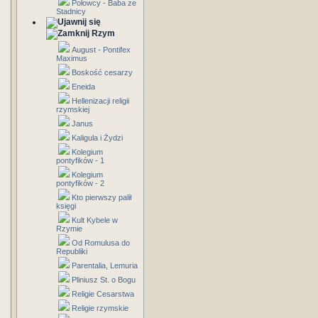
Połowcy - Baba ze
Stadnicy
Rzym
August - Pontifex
Maximus
Boskość cesarzy
Eneida
Hellenizacji religii
rzymskiej
Janus
Kaligula i Żydzi
Kolegium
pontyfików - 1
Kolegium
pontyfików - 2
Kto pierwszy palił
księgi
Kult Kybele w
Rzymie
Od Romulusa do
Republiki
Parentalia, Lemuria
Pliniusz St. o Bogu
Religie Cesarstwa
Religie rzymskie