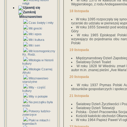
Rozwój historii
W roku 1370 W katedrze na Waw
religii
Węgierskiego, z rodu Andegawenó
18 listopada
Mitoznawstwo
W roku 1095 rozpoczęły się syno
Czas święty i mity
rycerski do udziału w pierwszej wyp
W roku 1655 Szwedzi pod wodzą 
Mit grecki
Góry
Mit i epos
W roku 1965 Episkopat Polski 
wzywający do pojednania obu naro
Mit i kultura
Polski
Mit i sen
19 listopada
Mit kosmogoniczny
Ks. Rodz.
Międzynarodowy Dzień Zapobie
Mitologia w historii
Światowy Dzień Toalet
kultury
W roku 1828 W Wiedniu zmarł Fr
Mitologie Czarnej
autor m.in. znanej pieśni „Ave Maria
Afryki
20 listopada
Mitoznawstwo
starożytne
W roku 1937 Prymas Polski A
Mity - część
stosunków gospodarczych i społecz
kultury
21 listopada
Mity o potopie
Na początku była
Światowy Dzień Życzliwości i Po
woda
Światowy Dzień Telewizji
Potwory ludzko-
Polska - Dzień Pracownika Socj
zwierzęce
Kościół katolicki obchodzi Ofiar
W roku 1964 Papież Paweł VI ogł
Ptaki w mitach i
legendach
22 listopada