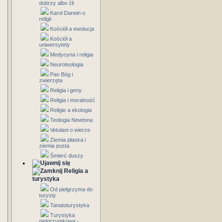
dobrzy albo źli
Karol Darwin o
religii
Kościół a ewolucja
Kościół a
uniwersytety
Medycyna i religia
Neuroteologia
Pan Bóg i
zwierzęta
Religia i geny
Religia i moralność
Religie a ekologia
Teologia Newtona
Vetulani o wierze
Ziemia płaska i
ziemia pusta
Śmierć duszy
Religia a
turystyka
Od pielgrzyma do
turysty
Tanatoturystyka
Turystyka
pielgrzymkowa -