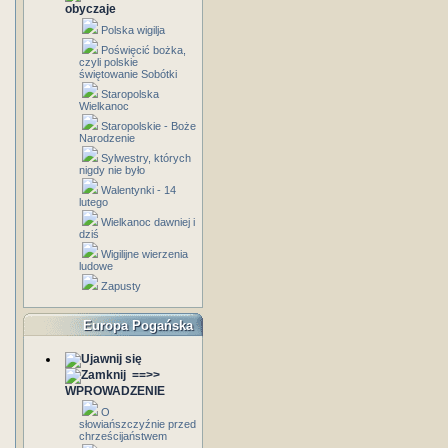
obyczaje
Polska wigilja
Poświęcić bożka,
czyli polskie
świętowanie Sobótki
Staropolska
Wielkanoc
Staropolskie - Boże
Narodzenie
Sylwestry, których
nigdy nie było
Walentynki - 14
lutego
Wielkanoc dawniej i
dziś
Wigilijne wierzenia
ludowe
Zapusty
Europa Pogańska
==>>
WPROWADZENIE
O
słowiańszczyźnie przed
chrześcijaństwem