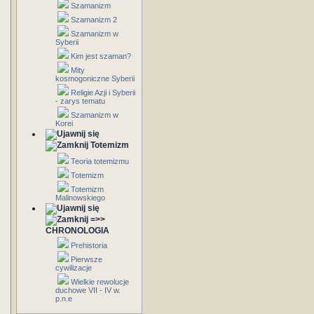
Szamanizm
Szamanizm 2
Szamanizm w
Syberii
Kim jest szaman?
Mity
kosmogoniczne Syberii
Religie Azji i Syberii
- zarys tematu
Szamanizm w
Korei
Totemizm
Teoria totemizmu
Totemizm
Totemizm
Malinowskiego
=>>
CHRONOLOGIA
Prehistoria
Pierwsze
cywilizacje
Wielkie rewolucje
duchowe VII - IV w.
p.n.e