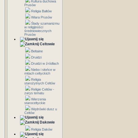
Kultura duchowa
Prusów
Religia Bałtów
Wiara Prusów
Ślady szamanizmu
w religijności
średniowiecznych
Prusów
Celtowie
Beltaine
Druidzi
Druidzi w źródłach
Niebo i słońce w
mitach celtyckich
Religia
starożytnych Celtów
Religie Celtów -
zarys tematu
Wierzenia
staroceltyckie
Wędrówki dusz u
Celtów
Dakowie
Religia Daków