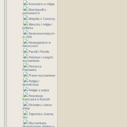
Komunizm a religia
Machiavelli o
państwach k
Matylda z Canossy
Mieszko I religia i
polityka
Neokonserwatyzm
w USA
Neopoganizm w
Niemczech
Pacelli i Pavelic
Państwo i związki
wyznaniowe
Pierwsza
Poprawka
Prawo wyznaniowe
Religia i
demokracja
Religie a wojna
Rewolucja
francuska a Kościół
Richelieu i raison
d'état
Tajemnica Joanny
'Arc
Wyznaniowa
Skandynawia: Religia a