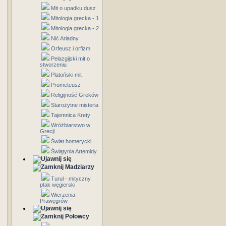
Mit o upadku dusz
Mitologia grecka - 1
Mitologia grecka - 2
Nić Ariadny
Orfeusz i orfizm
Pelazgijski mit o
stworzeniu
Platoński mit
Prometeusz
Religijność Greków
Starożytne misteria
Tajemnica Krety
Wróżbiarstwo w
Grecji
Świat homerycki
Świątynia Artemidy
Madziarzy
Turul - mityczny
ptak węgierski
Wierzenia
Prawęgrów
Połowcy