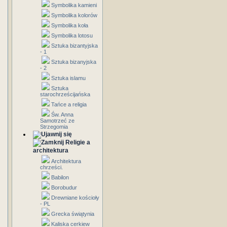
Symbolika kamieni
Symbolika kolorów
Symbolika koła
Symbolika lotosu
Sztuka bizantyjska
- 1
Sztuka bizanyjska
- 2
Sztuka islamu
Sztuka
starochrześcijańska
Tańce a religia
Św. Anna
Samotrzeć ze
Strzegomia
Religie a
architektura
Architektura
chrześci.
Babilon
Borobudur
Drewniane kościoły
- PL
Grecka świątynia
Kaliska cerkiew