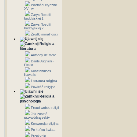
Wartości etyczne
XVII w.
Zarys filozofii
buddyjskiej 1
Zarys filozofii
buddyjskiej 2
Źródło moralności
Religie a
literatura
Anthony de Mello
Dante Alighieri -
Piekło
Konstandinos
Kawafis
Literatura religijna
Powieść religijna
Religia a
psychologia
Freud wobec religii
Jak zostać
przywódcą sekty
Konwersja religijna
Po końcu świata
Przeżycie