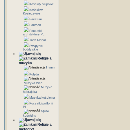
Kościoły słupowe
Kościół w
Kosieczynie
Paestum
Panteon
Początki
architektury PL
Tadż Mahal
Świątynie
buddyjskie
Religie a
muzyka
Hymn
Kolęda
Muzyka Wed
Muzyka
hebrajska
Muzyka kościelna
Początki polifonii
PL
Śpiew
kościelny
Religie a
meteoryt