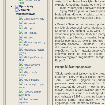
Rozwój historii
złożył król w Jerozolimie tyle, ile k
religii
okresie Jerozolima liczyła jedynie 2 
mało znaczącym państwem-miast
Syrią. Wskazują na to również prow
Mitoznawstwo
Mutesellim), które od X wieku p.n.e.
początki sięgają IV tysiąclecia p.n.e.
Czas święty i mity
Mit grecki
- Dawid i Salomon to najprawdopodobni
ma jednak pewności, czy znajdujące si
Mit i epos
Salomona, czy później, w IX wieku p
Mit i kultura
świadomie przeinaczyli fakty lub pomyl
(jedynie część badaczy uważa, że głów
Mit i sen
bibliści oceniają, że było to 500-600 l
Mit kosmogoniczny
greckich filozofów Sokratesa i Plat
Ks. Rodz.
dokumentów, odzwierciedlająca równ
Mitologia w historii
określonych kultur" - uważa amerykańsk
kultury
królowie: Biblia od mitu do historii"
kontrowersyjnych fragmentów Starego
Mitologie Czarnej
Afryki
Egiptu?
Mitoznawstwo
Przepaść światopoglądowa
starożytne
Mity - część
"Około sześciuset tysięcy mężów pies
kultury
faraonem, który zmuszał ich do niewol
Mity o potopie
Tora. - Starożytni Egicjanie nic jedn
państwa o exodusie Hebrajczyków z Eg
Na początku była
się przyznać do porażki - mówi ks. pr
woda
mówią jedynie o wędrówkach grup wł
Potwory ludzko-
sugerować, że chodzi o Hebrajczykó
zwierzęce
pochodzącą z 1207 r. p.n.e., na której
Ptaki w mitach i
podczas karnej ekspedycji! Tym wi
legendach
egiptologa prof. Manfreda Bietaka. 