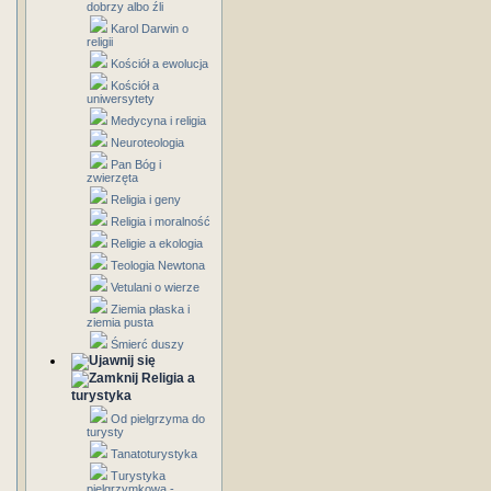
dobrzy albo źli
Karol Darwin o
religii
Kościół a ewolucja
Kościół a
uniwersytety
Medycyna i religia
Neuroteologia
Pan Bóg i
zwierzęta
Religia i geny
Religia i moralność
Religie a ekologia
Teologia Newtona
Vetulani o wierze
Ziemia płaska i
ziemia pusta
Śmierć duszy
Religia a
turystyka
Od pielgrzyma do
turysty
Tanatoturystyka
Turystyka
pielgrzymkowa -