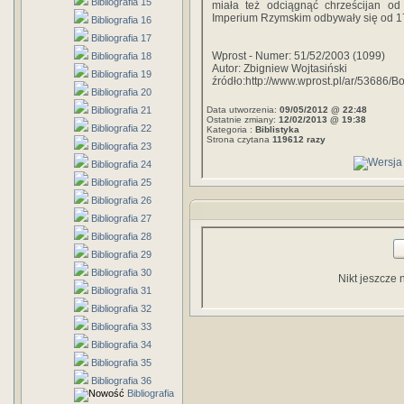
Bibliografia 15
miała też odciągnąć chrześcijan od 
Imperium Rzymskim odbywały się od 17
Bibliografia 16
Bibliografia 17
Wprost - Numer: 51/52/2003 (1099)
Bibliografia 18
Autor: Zbigniew Wojtasiński
Bibliografia 19
źródło:http://www.wprost.pl/ar/53686/B
Bibliografia 20
Bibliografia 21
Data utworzenia:
09/05/2012 @ 22:48
Ostatnie zmiany:
12/02/2013 @ 19:38
Bibliografia 22
Kategoria :
Biblistyka
Strona czytana
119612 razy
Bibliografia 23
Bibliografia 24
Bibliografia 25
Bibliografia 26
Bibliografia 27
Bibliografia 28
Bibliografia 29
Bibliografia 30
Nikt jeszcze 
Bibliografia 31
Bibliografia 32
Bibliografia 33
Bibliografia 34
Bibliografia 35
Bibliografia 36
Bibliografia