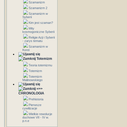
Szamanizm
Szamanizm 2
Szamanizm w
Syberii
Kim jest szaman?
Mity
kosmogoniczne Syberii
Religie Azji i Syberii
- zarys tematu
Szamanizm w
Korei
Totemizm
Teoria totemizmu
Totemizm
Totemizm
Malinowskiego
=>>
CHRONOLOGIA
Prehistoria
Pierwsze
cywilizacje
Wielkie rewolucje
duchowe VII - IV w.
p.n.e