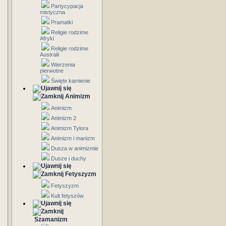
Partycypacja
mistyczna
Pramatki
Religie rodzime
Afryki
Religie rodzime
Australii
Wierzenia
pierwotne
Święte kamienie
Animizm
Animizm
Animizm 2
Animizm Tylora
Animizm i manizm
Dusza w animizmie
Dusze i duchy
Fetyszyzm
Fetyszyzm
Kult fetyszów
Szamanizm