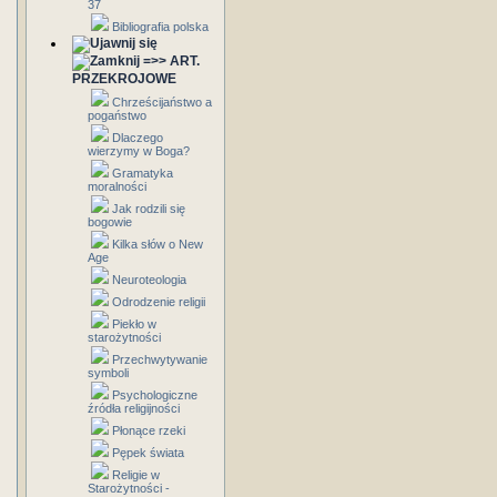
37
Bibliografia polska
=>> ART.
PRZEKROJOWE
Chrześcijaństwo a
pogaństwo
Dlaczego
wierzymy w Boga?
Gramatyka
moralności
Jak rodzili się
bogowie
Kilka słów o New
Age
Neuroteologia
Odrodzenie religii
Piekło w
starożytności
Przechwytywanie
symboli
Psychologiczne
źródła religijności
Płonące rzeki
Pępek świata
Religie w
Starożytności -