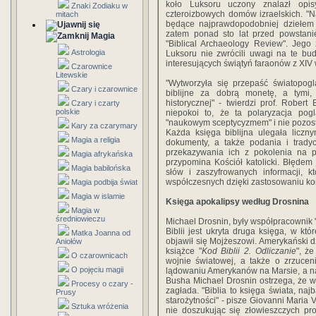
koło Luksoru uczony znalazł opisy
Znaki Zodiaku w
czteroizbowych domów izraelskich. "
mitach
będące najprawdopodobniej dziełem 
zatem ponad sto lat przed powstani
Magia
"Biblical Archaeology Review". Jego
Astrologia
Luksoru nie zwrócili uwagi na te bud
interesujących świątyń faraonów z XIV 
Czarownice
Litewskie
"Wytworzyła się przepaść światopogl
Czary i czarownice
biblijne za dobrą monetę, a tymi,
historycznej" - twierdzi prof. Rober
Czary i czarty
polskie
niepokoi to, że ta polaryzacja pogl
"naukowym sceptycyzmem" i nie pozost
Kary za czarymary
Każda księga biblijna ulegała liczn
Magia a religia
dokumenty, a także podania i tradyc
przekazywania ich z pokolenia na po
Magia afrykańska
przypomina Kościół katolicki. Błędem
Magia babilońska
słów i zaszyfrowanych informacji, 
współczesnych dzięki zastosowaniu k
Magia podbija świat
Magia w islamie
Księga apokalipsy według Drosnina
Magia w
średniowieczu
Michael Drosnin, były współpracownik "W
Biblii jest ukryta druga księga, w kt
Matka Joanna od
objawił się Mojżeszowi. Amerykański 
Aniołów
książce "
Kod Biblii 2. Odliczanie
", ż
O czarownicach
wojnie światowej, a także o zrzucen
O pojęciu magii
lądowaniu Amerykanów na Marsie, a na
Busha Michael Drosnin ostrzega, że 
Procesy o czary -
zagłada. "Biblia to księga świata, n
Prusy
starożytności" - pisze Giovanni Maria 
Sztuka wróżenia
nie doszukując się złowieszczych pr