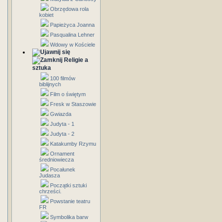
Obrzędowa rola
kobiet
Papieżyca Joanna
Pasqualina Lehner
Wdowy w Kościele
Religie a
sztuka
100 filmów
biblijnych
Film o świętym
Fresk w Staszowie
Gwiazda
Judyta - 1
Judyta - 2
Katakumby Rzymu
Ornament
średniowiecza
Pocałunek
Judasza
Początki sztuki
chrześci.
Powstanie teatru
FR
Symbolika barw