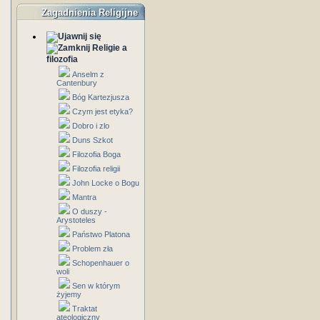
Zagadnienia Religijne
Religie a
filozofia
Anselm z
Cantenbury
Bóg Kartezjusza
Czym jest etyka?
Dobro i zlo
Duns Szkot
Filozofia Boga
Filozofia religii
John Locke o Bogu
Mantra
O duszy -
Arystoteles
Państwo Platona
Problem zła
Schopenhauer o
woli
Sen w którym
żyjemy
Traktat
ateologiczny