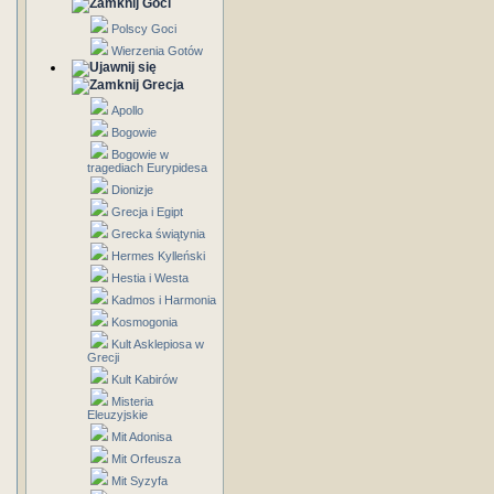
Goci
Polscy Goci
Wierzenia Gotów
Grecja
Apollo
Bogowie
Bogowie w
tragediach Eurypidesa
Dionizje
Grecja i Egipt
Grecka świątynia
Hermes Kylleński
Hestia i Westa
Kadmos i Harmonia
Kosmogonia
Kult Asklepiosa w
Grecji
Kult Kabirów
Misteria
Eleuzyjskie
Mit Adonisa
Mit Orfeusza
Mit Syzyfa