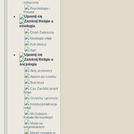
mistyczne
Psychologia r.
Freuda
Religie a
etnologia
Dzień Zaduszny
Etnologia religii
Kult słońca
Sati
Religie a
socjologia
Akty przemocy
Ateizm po czesku
Brat brud
Czy Zachód utracił
Boga
Grzechy i grzeszki
Instytucjonalizacja
religii
McJudaizm -
Kabała dla każdego!
Moda na
wegetarianizm
Mordy rytualne w