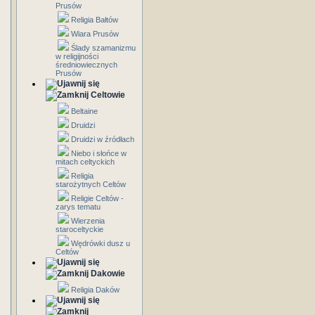
Prusów
Religia Bałtów
Wiara Prusów
Ślady szamanizmu
w religijności
średniowiecznych
Prusów
Celtowie
Beltaine
Druidzi
Druidzi w źródłach
Niebo i słońce w
mitach celtyckich
Religia
starożytnych Celtów
Religie Celtów -
zarys tematu
Wierzenia
staroceltyckie
Wędrówki dusz u
Celtów
Dakowie
Religia Daków