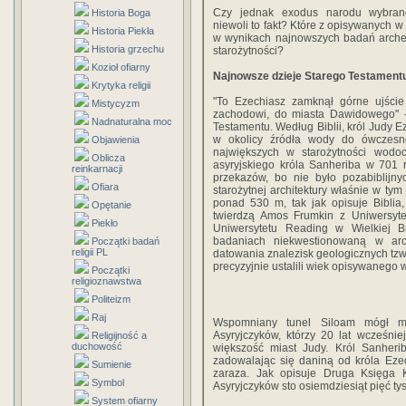
Czy jednak exodus narodu wybra
Historia Boga
niewoli to fakt? Które z opisywanych 
Historia Piekła
w wynikach najnowszych badań arche
Historia grzechu
starożytności?
Kozioł ofiarny
Najnowsze dzieje Starego Testament
Krytyka religii
"To Ezechiasz zamknął górne ujści
Mistycyzm
zachodowi, do miasta Dawidowego" -
Nadnaturalna moc
Testamentu. Według Biblii, król Judy E
w okolicy źródła wody do ówczesne
Objawienia
największych w starożytności wodo
Oblicza
asyryjskiego króla Sanheriba w 701 r
reinkarnacji
przekazów, bo nie było pozabiblijn
Ofiara
starożytnej architektury właśnie w tym
ponad 530 m, tak jak opisuje Biblia,
Opętanie
twierdzą Amos Frumkin z Uniwersyte
Piekło
Uniwersytetu Reading w Wielkiej Br
badaniach niekwestionowaną w ar
Początki badań
religii PL
datowania znalezisk geologicznych tz
precyzyjnie ustalili wiek opisywanego w 
Początki
religioznawstwa
Politeizm
Raj
Wspomniany tunel Siloam mógł mi
Asyryjczyków, którzy 20 lat wcześniej
Religijność a
duchowość
większość miast Judy. Król Sanherib
zadowalając się daniną od króla Eze
Sumienie
zaraza. Jak opisuje Druga Księga K
Symbol
Asyryjczyków sto osiemdziesiąt pięć tys
System ofiarny