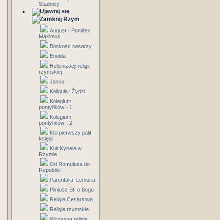
Stadnicy
Rzym
August - Pontifex
Maximus
Boskość cesarzy
Eneida
Hellenizacji religii
rzymskiej
Janus
Kaligula i Żydzi
Kolegium
pontyfików - 1
Kolegium
pontyfików - 2
Kto pierwszy palił
księgi
Kult Kybele w
Rzymie
Od Romulusa do
Republiki
Parentalia, Lemuria
Pliniusz St. o Bogu
Religie Cesarstwa
Religie rzymskie
Wczesna religia