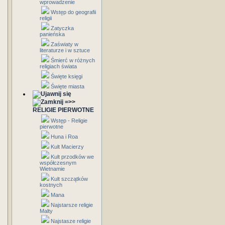
wprowadzenie
Wstęp do geografii
religii
Zatyczka
panieńska
Zaświaty w
literaturze i w sztuce
Śmierć w różnych
religiach świata
Święte księgi
Święte miasta
=>>
RELIGIE PIERWOTNE
Wstęp - Religie
pierwotne
Huna i Roa
Kult Macierzy
Kult przodków we
współczesnym
Wietnamie
Kult szczątków
kostnych
Mana
Najstarsze religie
Malty
Najstasze religie