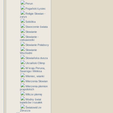
Perun
Pogański Łysiec
Religie Słowian -
zarys
Sobótka
Stworzenie świata
Słowianie
Słowianie -
ciekawostki
Słowianie Połabscy
Słowianie
Wschodni
Słowiańska dusza
Ukraiński Olimp
W kraju Peruna,
Swaroga i Welesa
Wieniec, wianki
Wierzenia Słowian
Wierzenia plemion
prapolskich
Wilcze plemię
Wodny świat
topielców i rusałek
Światowid ze
Zbrucza