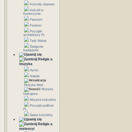
Kościoły słupowe
Kościół w
Kosieczynie
Paestum
Panteon
Początki
architektury PL
Tadż Mahal
Świątynie
buddyjskie
Religie a
muzyka
Hymn
Kolęda
Muzyka Wed
Muzyka
hebrajska
Muzyka kościelna
Początki polifonii
PL
Śpiew kościelny
Religie a
meteoryt