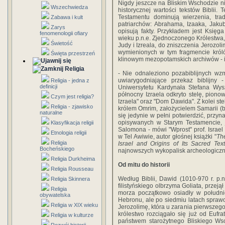
Nigdy jeszcze na Bliskim Wschodzie n
Wszechwiedza
historycznej wartości tekstów Biblii.
Testamentu dominują wierzenia, trad
Zabawa i kult
patriarchów: Abrahama, Izaaka, Jakub
Zarys
opisują fakty. Przykładem jest Księ
fenomenologii ofiary
wieku p.n.e. Zjednoczonego Królestwa
Świetość
Judy i Izreala, do zniszczenia Jerozo
wymienionych w tym fragmencie król
Święta przestrzeń
klinowym mezopotamskich archiwów - i
Religia
- Nie odnaleziono pozabiblijnych wz
uwiarygodniające przekaz biblijny 
Religia - jedna z
definicji
Uniwersytetu Kardynała Stefana Wy
północny Izraela odkryto stelę, piono
Czym jest religia?
Izraela" oraz "Dom Dawida". Z kolei 
Religia - zjawisko
królem Omrim, założycielem Samarii (b
naturalne
się jedynie w pełni potwierdzić, przy
opisywanych w Starym Testamencie, 
Klasyfikacja religii
Salomona - mówi "Wprost" prof. Israel F
Etnologia religii
w Tel Awiwie, autor głośnej książki "
The
Religia
Israel and Origins of Its Sacred Tex
Bocheńskiego
najnowszych wykopalisk archeologiczn
Religia Durkheima
Od mitu do historii
Religia Rousseau
Według Biblii, Dawid (1010-970 r. p.n
Religia Skinnera
filistyńskiego olbrzyma Goliata, przejął
Religia
morza początkowo osiadły w południ
obywatelska
Hebronu, ale po siedmiu latach spraw
Religia w XIX wieku
Jerozolimę, która u zarania pierwszego t
królestwo rozciągało się już od Eufr
Religia w kulturze
państwem starożytnego Bliskiego Wsc