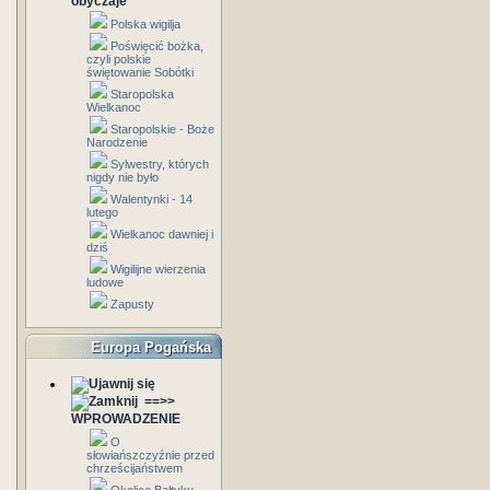
obyczaje
Polska wigilja
Poświęcić bożka,
czyli polskie
świętowanie Sobótki
Staropolska
Wielkanoc
Staropolskie - Boże
Narodzenie
Sylwestry, których
nigdy nie było
Walentynki - 14
lutego
Wielkanoc dawniej i
dziś
Wigilijne wierzenia
ludowe
Zapusty
Europa Pogańska
==>>
WPROWADZENIE
O
słowiańszczyźnie przed
chrześcijaństwem