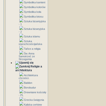
Symbolika kamieni
Symbolika kolorów
Symbolika koła
Symbolika lotosu
Sztuka bizantyjska
- 1
Sztuka bizanyjska
- 2
Sztuka islamu
Sztuka
starochrześcijańska
Tańce a religia
Św. Anna
Samotrzeć ze
Strzegomia
Religie a
architektura
Architektura
chrześci.
Babilon
Borobudur
Drewniane kościoły
- PL
Grecka świątynia
Kaliska cerkiew