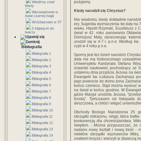
pożyjemy.
Wiedźmy znad
Warty
Kiedy narodził się Chrystus?
Wprowadzenie w
świat czarnej magii
Nie wiadomo, kiedy dokładnie narodził 
Wróżbiarstwo w ST
ery. Sugestia wyznaczenia tej daty na 
wieku. Hipolit Rzymski, Euzebiusz z Ce
Z klątwą im do
twarzy
świat w 42. roku panowania Oktawia
Dionizjusz Mały, opracowując kalend
urodził się w 4-7 r. p.n.e. Według św.
czyli w 4 roku p.n.e.
Bibliografia
Bibliografia 1
Sporny jest też dzień narodzin Chrystus
data nie ma historycznego uzasadnien
Bibliografia 2
Uniwersytetu Kardynała Stefana Wys
Bibliografia 3
izraelski naukowiec pochodzący ze S
ustaleniu dnia przyjścia Jezusa na świ
Bibliografia 4
Ewangelii św. Łukasza Zachariasz po
Bibliografia 5
jego powrocie do domu żona Zachariasza
Bibliografia 6
końcu czerwca. Stąd można wysnuć wn
na świat w końcu grudnia. W Ewangeli
Bibliografia 7
gdzie Maryja urodziła Jezusa, "przeby
Bibliografia 8
trzodą". Tymczasem od listopada 
deszczowa, a chłód i wilgoć uniemożli
Bibliografia 9
Bibliografia 10
Obchody Bożego Narodzenia 25 gru
obrządki mitraizmu, religii, która trafi
Bibliografia 11
konkurencją dla chrześcijaństwa. Mitr
Bibliografia 12
świętem. - Można przypuszczać, że
Bibliografia 13
nadano nowy kształt i nową treść - mó
niektóre obrządki wyznawców Mitry, 
Bibliografia 14
znakiem krzyża i wierzyli w zbawczą