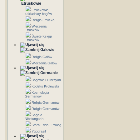
Etruskowie
Etruskowie -
zakładnicy bogów
Religia Etruska
Wierzenia
Etrusków
Święte Księgi
Etrusków
Galowie
Religia Galów
Wierzenia Galów
Germanie
Bogowie i Olbrzymi
Kodeks Królewski
Kosmologia
Germanów
Religia Germanów
Religie Germanów
Saga o
Nibelungach
Stara Edda - Prolog
Yggdrasil