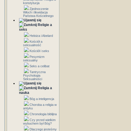
konstytucja
Zjednoczenie
Włoch i likwidacja
Państwa Kościelnego
Religie a
seks
Heloiza i Abelard
Kościół a
seksualność
Kościół i seks
Pesymizm
seksualny
Seks a celibat
Tantryczna
Psychologia
Seksualności
Religia a
nauka
Bóg a inteligencja
Choroba a religia w
antyku
Chronologia biblijna
Czy przed wielkim
wybuchem był Bóg?
Dlaczego jesteśmy