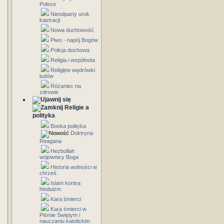
Polsce
Nieodparty urok
kastracji
Nowa duchowość
Piwo - napój Bogów
Policja duchowa
Religia i wspólnota
Religijne wędrówki
ludów
Różaniec na
zdrowie
Religie a
polityka
Boska polityka
Doktryna
Reagana
Hezbollah
wojownicy Boga
Historia wolności w
chrześ.
Islam kontra
hinduizm
Kara śmierci
Kara śmierci w
Piśmie Świętym i
nauczaniu katolickim