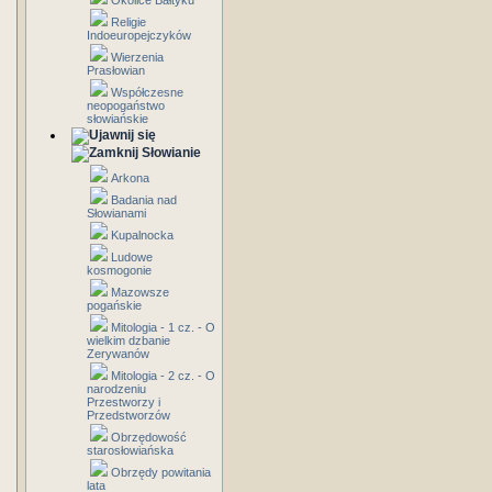
Okolice Bałtyku
Religie
Indoeuropejczyków
Wierzenia
Prasłowian
Współczesne
neopogaństwo
słowiańskie
Słowianie
Arkona
Badania nad
Słowianami
Kupalnocka
Ludowe
kosmogonie
Mazowsze
pogańskie
Mitologia - 1 cz. - O
wielkim dzbanie
Zerywanów
Mitologia - 2 cz. - O
narodzeniu
Przestworzy i
Przedstworzów
Obrzędowość
starosłowiańska
Obrzędy powitania
lata