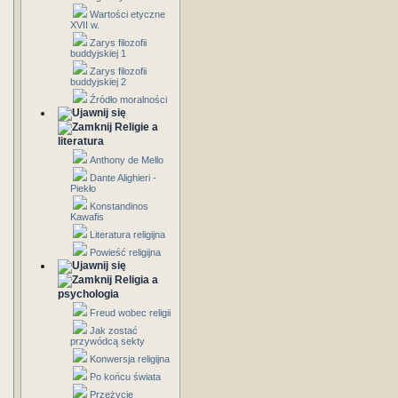
Wartości etyczne
XVII w.
Zarys filozofii
buddyjskiej 1
Zarys filozofii
buddyjskiej 2
Źródło moralności
Religie a
literatura
Anthony de Mello
Dante Alighieri -
Piekło
Konstandinos
Kawafis
Literatura religijna
Powieść religijna
Religia a
psychologia
Freud wobec religii
Jak zostać
przywódcą sekty
Konwersja religijna
Po końcu świata
Przeżycie