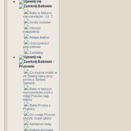
Bałtowie
Baby w fabryce
męczenników - cz. 2
Groby końskie
Obrzęd
ciałopalenia
Religia Bałtów
Uroczystości
pogrzebowe
Zaślubiny
Bałtowie -
Prusowie
Co można zrobić w
ze Świętą Lipką przy
pomocy Świętej
Siekierki
Baby w fabryce
męczenników czyli o
religii Prusów ciąg
dalszy
Baba Pruska z
Prątnicy
Do czego Prusom
służyły ścięte głowy
Kamienne baby
Kultura duchowa