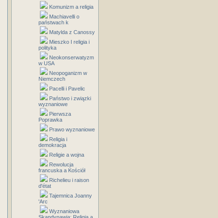
Komunizm a religia
Machiavelli o
państwach k
Matylda z Canossy
Mieszko I religia i
polityka
Neokonserwatyzm
w USA
Neopoganizm w
Niemczech
Pacelli i Pavelic
Państwo i związki
wyznaniowe
Pierwsza
Poprawka
Prawo wyznaniowe
Religia i
demokracja
Religie a wojna
Rewolucja
francuska a Kościół
Richelieu i raison
d'état
Tajemnica Joanny
'Arc
Wyznaniowa
Skandynawia: Religia a