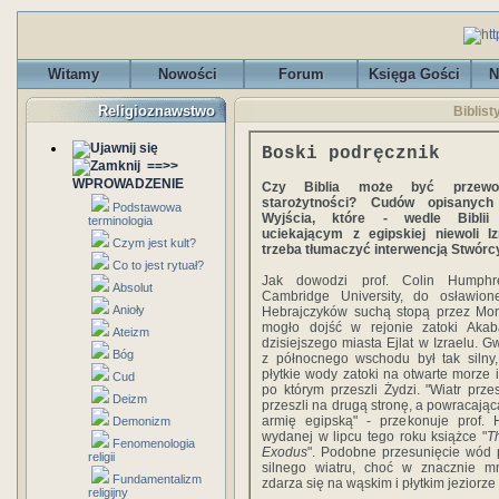
Witamy
Nowości
Forum
Księga Gości
N
Religioznawstwo
Biblist
Boski podręcznik
==>>
WPROWADZENIE
Czy Biblia może być przewo
starożytności? Cudów opisanyc
Podstawowa
Wyjścia, które - wedle Bibli
terminologia
uciekającym z egipskiej niewoli Iz
Czym jest kult?
trzeba tłumaczyć interwencją Stwórc
Co to jest rytuał?
Jak dowodzi prof. Colin Humphre
Absolut
Cambridge University, do osławione
Anioły
Hebrajczyków suchą stopą przez Mo
mogło dojść w rejonie zatoki Akab
Ateizm
dzisiejszego miasta Ejlat w Izraelu. G
Bóg
z północnego wschodu był tak silny
płytkie wody zatoki na otwarte morze i
Cud
po którym przeszli Żydzi. "Wiatr prze
Deizm
przeszli na drugą stronę, a powracająca
armię egipską" - przekonuje prof.
Demonizm
wydanej w lipcu tego roku książce "
T
Fenomenologia
Exodus
". Podobne przesunięcie wód
religii
silnego wiatru, choć w znacznie mni
Fundamentalizm
zdarza się na wąskim i płytkim jeziorze
religijny