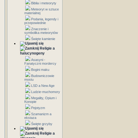
Biblia i meteoryty
Meteoryt w sztuce
materialnej
Podania, legendy i
przepowiednie
Znaczenie i
symbolika meteorytów
Święte kamienie
Religie a
halucynogeny
Asasyni -
Fanatyczni mordercy
Bogini maku
Budowniczowie
mostu
LSD a New Age
Ludzie-muchomory
Megality, Opium i
Konopie
Pejotyzm
Szamanizm a
ekstaza
Święte grzyby
Religie a