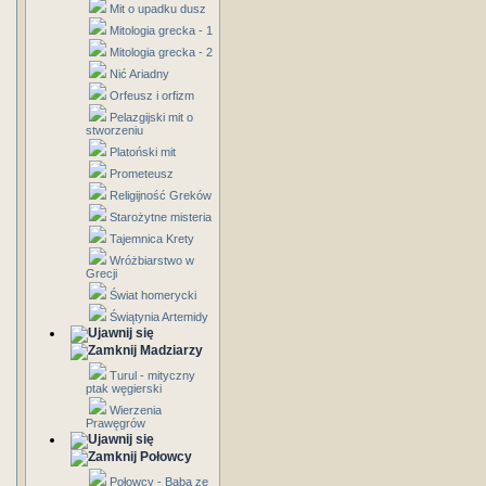
Mit o upadku dusz
Mitologia grecka - 1
Mitologia grecka - 2
Nić Ariadny
Orfeusz i orfizm
Pelazgijski mit o
stworzeniu
Platoński mit
Prometeusz
Religijność Greków
Starożytne misteria
Tajemnica Krety
Wróżbiarstwo w
Grecji
Świat homerycki
Świątynia Artemidy
Madziarzy
Turul - mityczny
ptak węgierski
Wierzenia
Prawęgrów
Połowcy
Połowcy - Baba ze