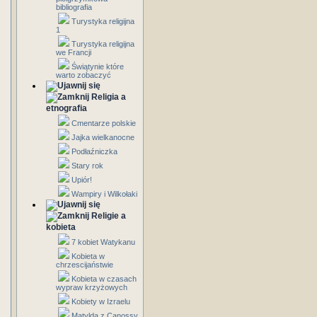
bibliografia
Turystyka religijna
1
Turystyka religijna
we Francji
Świątynie które
warto zobaczyć
Religia a
etnografia
Cmentarze polskie
Jajka wielkanocne
Podłaźniczka
Stary rok
Upiór!
Wampiry i Wilkołaki
Religie a
kobieta
7 kobiet Watykanu
Kobieta w
chrzescijaństwie
Kobieta w czasach
wypraw krzyżowych
Kobiety w Izraelu
Matylda z Canossy