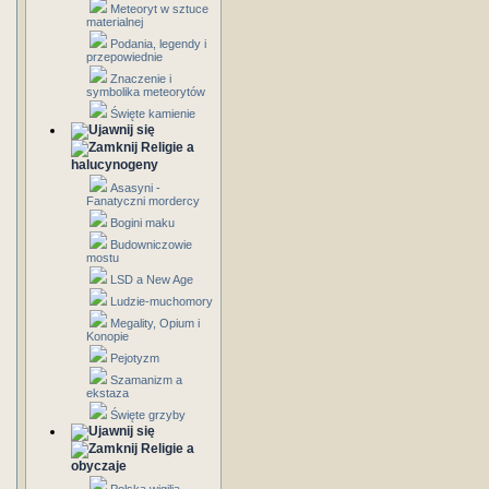
Meteoryt w sztuce
materialnej
Podania, legendy i
przepowiednie
Znaczenie i
symbolika meteorytów
Święte kamienie
Religie a
halucynogeny
Asasyni -
Fanatyczni mordercy
Bogini maku
Budowniczowie
mostu
LSD a New Age
Ludzie-muchomory
Megality, Opium i
Konopie
Pejotyzm
Szamanizm a
ekstaza
Święte grzyby
Religie a
obyczaje