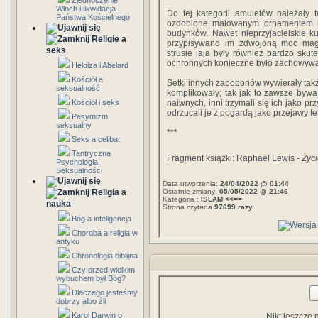
Zjednoczenie
Włoch i likwidacja
Do tej kategorii amuletów należały 
Państwa Kościelnego
ozdobione malowanym ornamentem k
budynków. Nawet nieprzyjacielskie k
Religie a
przypisywano im zdwojoną moc magi
seks
strusie jaja były również bardzo sku
ochronnych konieczne było zachowywan
Heloiza i Abelard
Kościół a
Setki innych zabobonów wywierały takż
seksualność
komplikowały; tak jak to zawsze bywa,
Kościół i seks
naiwnych, inni trzymali się ich jako p
odrzucali je z pogardą jako przejawy f
Pesymizm
seksualny
***
Seks a celibat
Tantryczna
Fragment książki: Raphael Lewis -
Życi
Psychologia
Seksualności
Data utworzenia:
24/04/2022 @ 01:44
Religia a
Ostatnie zmiany:
05/05/2022 @ 21:46
Kategoria :
ISLAM <<==
nauka
Strona czytana
97699 razy
Bóg a inteligencja
Choroba a religia w
antyku
Chronologia biblijna
Czy przed wielkim
wybuchem był Bóg?
Dlaczego jesteśmy
dobrzy albo źli
Karol Darwin o
Nikt jeszcze 