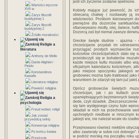
jeśli ich życzenie zostanie spełnione.
Wartości etyczne
XVII w.
Kobiety mające już pewność, że ich
obiecaną chałwę i rozdawały ją i
Zarys filozofii
buddyjskiej 1
właściwości. Prośbom kierowanym do 
pieniężne dla dozorców sanktuariów
Zarys filozofii
ofiarowywano miotły, olej, świece, ha
buddyjskiej 2
Dozorcą zaś był niemal zawsze derwis
Źródło moralności
Greckie święte studnie - ajazma - 
Religie a
chrześcijanie przydali im odniesien
literatura
przyciągać prostych wyznawców rozm
kościołów chrześcijańskich stało się 
Anthony de Mello
przeistoczyli się w bohaterów muzuł
Dante Alighieri -
każde miejsce kultu musiało albo wią
Piekło
oficjalnym kalendarzu kościelnym, al
jako miejsce spoczynku jakiegoś w
Konstandinos
grobowiec można było traktować jako 
Kawafis
warunkiem że zdarzył się tam już jakiś
Literatura religijna
Powieść religijna
Oprócz grobowców świętych muzuł
chrześcijan, jak i po kultach prze
upamiętniających bezimiennych święty
Religia a
dede, czyli dziadek. Zbezczeszczenie
psychologia
się tam występnego czynu było wprost
Freud wobec religii
składali w nich na przechowanie swó
upchniętych niedbale w mrocznym ką
Jak zostać
jakiejś wsi, nie należał wcale do rzadko
przywódcą sekty
Konwersja religijna
Przejmowano również niektóre obyczaje 
Po końcu świata
albo zawierały w sobie coś dobrego". 
w podróż morską ma początku roku upe
Przeżycie