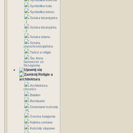
Symbolika kolorów
Symbolika koła
Symbolika lotosu
Sztuka bizantyjska
- 1
Sztuka bizanyjska
- 2
Sztuka islamu
Sztuka
starochrześcijańska
Tańce a religia
Św. Anna
Samotrzeć ze
Strzegomia
Religie a
architektura
Architektura
chrześci.
Babilon
Borobudur
Drewniane kościoły
- PL
Grecka świątynia
Kaliska cerkiew
Kościoły słupowe