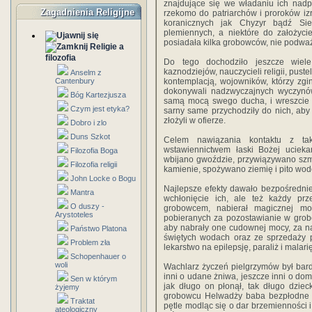
znajdujące się we władaniu ich nadp
Zagadnienia Religijne
rzekomo do patriarchów i proroków izr
koranicznych jak Chyzyr bądź Si
plemiennych, a niektóre do założycie
posiadała kilka grobowców, nie podważ
Religie a
filozofia
Do tego dochodziło jeszcze wiel
kaznodziejów, nauczycieli religii, pus
Anselm z
Cantenbury
kontemplacją, wojowników, którzy zgin
dokonywali nadzwyczajnych wyczynó
Bóg Kartezjusza
samą mocą swego ducha, i wreszcie tyc
Czym jest etyka?
sarny same przychodziły do nich, aby 
złożyli w ofierze.
Dobro i zlo
Duns Szkot
Celem nawiązania kontaktu z ta
wstawiennictwem łaski Bożej uciek
Filozofia Boga
wbijano gwoździe, przywiązywano szma
Filozofia religii
kamienie, spożywano ziemię i pito wod
John Locke o Bogu
Najlepsze efekty dawało bezpośrednie 
Mantra
wchłonięcie ich, ale też każdy prz
O duszy -
grobowcem, nabierał magicznej moc
Arystoteles
pobieranych za pozostawianie w grob
aby nabrały one cudownej mocy, za nad
Państwo Platona
świętych wodach oraz ze sprzedaży p
Problem zła
lekarstwo na epilepsję, paraliż i malarię
Schopenhauer o
woli
Wachlarz życzeń pielgrzymów był bardz
inni o udane żniwa, jeszcze inni o do
Sen w którym
jak długo on płonął, tak długo dzie
żyjemy
grobowcu Helwadży baba bezpłodne ko
Traktat
pętle modląc się o dar brzemienności i 
ateologiczny