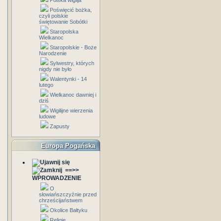
Polska wigilja
Poświęcić bożka,
czyli polskie
świętowanie Sobótki
Staropolska
Wielkanoc
Staropolskie - Boże
Narodzenie
Sylwestry, których
nigdy nie było
Walentynki - 14
lutego
Wielkanoc dawniej i
dziś
Wigilijne wierzenia
ludowe
Zapusty
Europa Pogańska
==>>
WPROWADZENIE
O
słowiańszczyźnie przed
chrześcijaństwem
Okolice Bałtyku
Religie