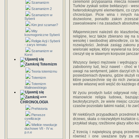
ceremonii przypasania miecza nowem
Szamanizm
Turków zyskali sobie bektaszyci - wes
Szamanizm 2
heterodoksyjnymi elementami, co czyn
chrześcijan. Picie wina i innych n
Szamanizm w
Syberii
dozwolone, ponadto zakon zrzeszał 
zawoalowane i na zasadach absolutnej
Kim jest szaman?
Mity
Wtajemniczeni należeli do klasztorów
kosmogoniczne Syberii
religijne, lecz także zbierano się na
wesołej i swobodnej atmosferze, co t
Religie Azji i Syberii
- zarys tematu
rozwiązłości. Jednak zasiąg zakonu 
wieloraki wpływ, który wywierał na śro
Szamanizm w
cieszył się w sławnym korpusie jancza
Korei
Wszyscy święci mężowie i wędrujący d
Totemizm
zabobonny lud, lecz nawet - choć w 
uwagi na sentyment, jakim darzył ich 
Teoria totemizmu
posiedzeniach dywanu, gdzie służyli rad
Totemizm
które powszechnie się do nich zwrac
Totemizm
wedle własnej woli wejść do każdego d
Malinowskiego
W życiu prostych ludzi odgrywał rolę 
=>>
mianowicie religia ludowa, bazuj
bezkrytycznych, że wiele miejsc czcz
CHRONOLOGIA
czasów pozostało takimi nadal, i to za
Prehistoria
W niektórych przypadkach przedmiot kul
Pierwsze
cywilizacje
drzewo, skała o niezwykłym kształcie cz
przykład słupy, rzeźbione głazy albo k
Wielkie rewolucje
duchowe VII - IV w.
Z trzecią i największą grupą przedmio
p.n.e
również i one uważane były za mie