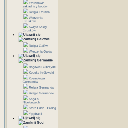
Etruskowie -
zakładnicy bogów
Religia Etruska
Wierzenia
Etrusków
Święte Księgi
Etrusków
Galowie
Religia Galów
Wierzenia Galów
Germanie
Bogowie i Olbrzymi
Kodeks Królewski
Kosmologia
Germanów
Religia Germanów
Religie Germanów
Saga o
Nibelungach
Stara Edda - Prolog
Yggdrasil
Goci