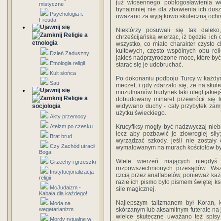
już wiosennego pobłogosławienia wód
mistyczne
bynajmniej nie dla zbawienia ich dusz
Psychologia r.
uważano za wyjątkowo skuteczną ochr
Freuda
Niektórzy posuwali się tak daleko
Religie a
chrześcijańską wierząc, iż będzie ich 
etnologia
wszystko, co miało charakter czysto c
kultowych, często wspólnych obu rel
Dzień Zaduszny
jakieś nadprzyrodzone moce, które być
Etnologia religii
starać się je udobruchać.
Kult słońca
Po dokonaniu podboju Turcy w każdym
Sati
meczet, i gdy zdarzało się, że na skut
muzułmanów budynek taki uległ jakiejś 
Religie a
dobudowany minaret przewrócił się l
socjologia
widywano duchy - cały przybytek zam
użytku świeckiego.
Akty przemocy
Ateizm po czesku
Krucyfiksy mogły być nadzwyczaj niebez
lecz aby pozbawić je złowrogiej sił
Brat brud
wyrządzać szkody, jeśli nie został
Czy Zachód utracił
wymalowanym na murach kościołów był
Boga
Wiele wierzeń mających niegdyś 
Grzechy i grzeszki
rozpowszechnionych przesądów. Wsze
Instytucjonalizacja
czcią przez analfabetów, ponieważ każ
religii
razie ich pismo było pismem świętej ks
McJudaizm -
sile magicznej.
Kabała dla każdego!
Najlepszym talizmanem był Koran,
Moda na
wegetarianizm
skórzanym lub aksamitnym futerale na
wielce skuteczne uważano też spisy 
Mordy rytualne w