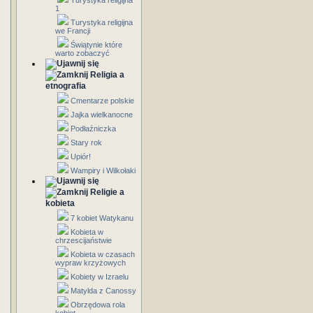
Turystyka religijna
1
Turystyka religijna
we Francji
Świątynie które
warto zobaczyć
Religia a
etnografia
Cmentarze polskie
Jajka wielkanocne
Podłaźniczka
Stary rok
Upiór!
Wampiry i Wilkołaki
Religie a
kobieta
7 kobiet Watykanu
Kobieta w
chrzescijaństwie
Kobieta w czasach
wypraw krzyżowych
Kobiety w Izraelu
Matylda z Canossy
Obrzędowa rola