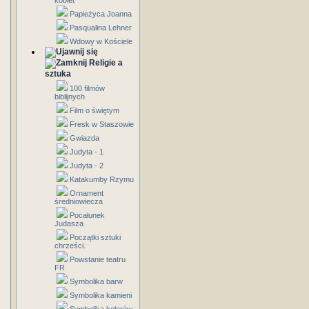
kobiet
Papieżyca Joanna
Pasqualina Lehner
Wdowy w Kościele
Religie a
sztuka
100 filmów
biblijnych
Film o świętym
Fresk w Staszowie
Gwiazda
Judyta - 1
Judyta - 2
Katakumby Rzymu
Ornament
średniowiecza
Pocałunek
Judasza
Początki sztuki
chrześci.
Powstanie teatru
FR
Symbolika barw
Symbolika kamieni