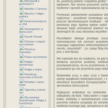
Machiavelli o
że „pustoszy pałace i napełnia groby"
państwach k
wpływem. Nie można przecenić zarówn
myślenie i sposób wypowiadania się lu
Matylda z Canossy
Mieszko I religia i
Ponieważ jakiekolwiek posiadane dob
polityka
najlichszy - przedmiot osobistego 
Neokonserwatyzm
jeszcze skromniejszymi środkami - ni
w USA
ponieważ jego zgubny wpływ rodził 
ukrywać bądź umniejszać wartość ws
Neopoganizm w
złowrogich sił, oraz stosować wszelkie
Niemczech
Pacelli i Pavelic
Rezultatem takiego prostego roz
Państwo i związki
niemowlęciem lub cennym przedmi
wyznaniowe
używając najbardziej wstrzemięźliwyc
zwrotu „maszallah" - „to, czego Bóg chc
Pierwsza
jest, z woli Bożej.
Poprawka
Prawo wyznaniowe
Nie należało też do rzadkości, że gdy 
Religia i
tamtemu wyraźnie podobał, wielkod
demokracja
przeświadczenia, że na przedmiocie, kt
posiadanie go nie przyniesie jego dot
Religie a wojna
Rewolucja
Niebieskie oczy, a więc oczy o barw
francuska a Kościół
opinię wyjątkowo niebezpiecznych, i 
Richelieu i raison
określano wszystkich Europejczyków -
d'état
sprowadza nieszczęście.
Tajemnica Joanny
Najlepsze antidotum na niebieskie 
'Arc
odbijałoby zły fluid. Toteż jeden z na
Wyznaniowa
kulka, niekiedy z namalowanym czarn
Skandynawia: Religia a
paciorek szklany przypięty do ubrank
konstytucja
wielkości kurzego jaja, oprawiony w zło