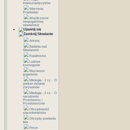
Indoeuropejczyków
Wierzenia
Prasłowian
Współczesne
neopogaństwo
słowiańskie
Słowianie
Arkona
Badania nad
Słowianami
Kupalnocka
Ludowe
kosmogonie
Mazowsze
pogańskie
Mitologia - 1 cz. - O
wielkim dzbanie
Zerywanów
Mitologia - 2 cz. - O
narodzeniu
Przestworzy i
Przedstworzów
Obrzędowość
starosłowiańska
Obrzędy powitania
lata
Perun