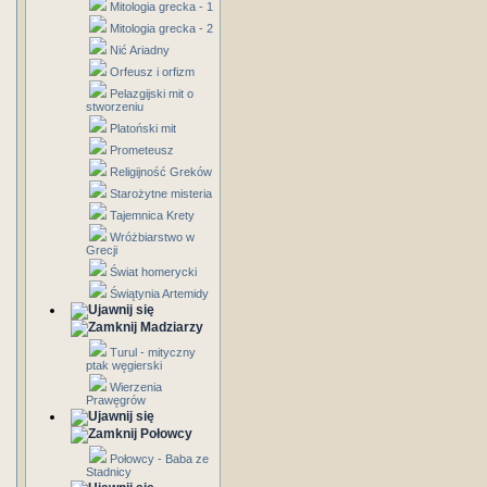
Mitologia grecka - 1
Mitologia grecka - 2
Nić Ariadny
Orfeusz i orfizm
Pelazgijski mit o
stworzeniu
Platoński mit
Prometeusz
Religijność Greków
Starożytne misteria
Tajemnica Krety
Wróżbiarstwo w
Grecji
Świat homerycki
Świątynia Artemidy
Madziarzy
Turul - mityczny
ptak węgierski
Wierzenia
Prawęgrów
Połowcy
Połowcy - Baba ze
Stadnicy