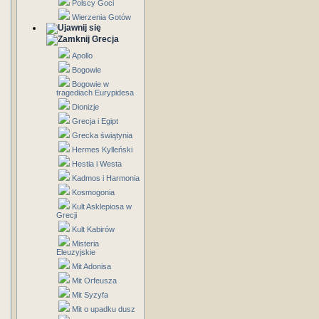
Polscy Goci
Wierzenia Gotów
Grecja
Apollo
Bogowie
Bogowie w
tragediach Eurypidesa
Dionizje
Grecja i Egipt
Grecka świątynia
Hermes Kylleński
Hestia i Westa
Kadmos i Harmonia
Kosmogonia
Kult Asklepiosa w
Grecji
Kult Kabirów
Misteria
Eleuzyjskie
Mit Adonisa
Mit Orfeusza
Mit Syzyfa
Mit o upadku dusz