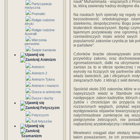
nauk" Muhammada - wiązanych z Proroki
Partycypacja
ta, którą zawierały hadisy dostępne d
mistyczna
Pramatki
Na naukach tych opierały się reguły o
bezosobowość ortodoksyjnego isla
Religie rodzime
dalekiemu, despotycznemu Bogu powod
Afryki
braterskich stowarzyszeń. Będąc czy
Religie rodzime
tajemnym pozyskiwały one ogromną li
Australii
rzemieślniczych miało wśród swych 
Wierzenia
popularność zakonów czyniła je tak potę
pierwotne
w państwie".
Święte kamienie
Członków bractw obowiązywało prze
przywódcy zakonu, oraz dochowywanie
Animizm
zgromadzeniach, datki na utrzymanie
Animizm
zamian za to w sferze społecznej i re
wyrosły na liczących się partnerów al
Animizm 2
władz świeckich, jak i oficjalnych in
Animizm Tylora
związanych było z którąś z sekt derwis
Animizm i manizm
Spośród około 200 zakonów, które w o
Dusza w animizmie
najwyższych władz w Stambule ora
następujące: zakon kadirytów, których d
Dusze i duchy
żydów i chrześcijan do przyjęcia isl
rozżarzonych węglach, połykać węże
Fetyszyzm
występowania objawów towarzyszących
Fetyszyzm
natychmiastowe zamknięcie się wszy
pielgrzymów żebrzących, nie posia
Kult fetyszów
najbardziej arystokratyczny i intelektua
Mewlewici osiągali stan ekstazy wiru
Szamanizm
takim poważaniem, że ich przedstawi