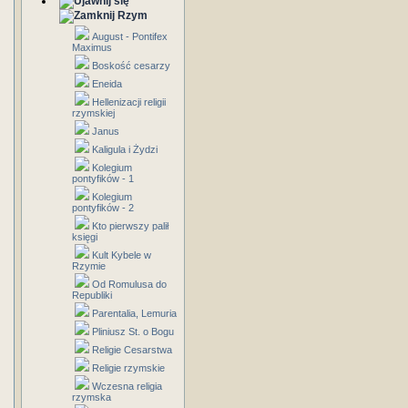
Rzym
August - Pontifex
Maximus
Boskość cesarzy
Eneida
Hellenizacji religii
rzymskiej
Janus
Kaligula i Żydzi
Kolegium
pontyfików - 1
Kolegium
pontyfików - 2
Kto pierwszy palił
księgi
Kult Kybele w
Rzymie
Od Romulusa do
Republiki
Parentalia, Lemuria
Pliniusz St. o Bogu
Religie Cesarstwa
Religie rzymskie
Wczesna religia
rzymska