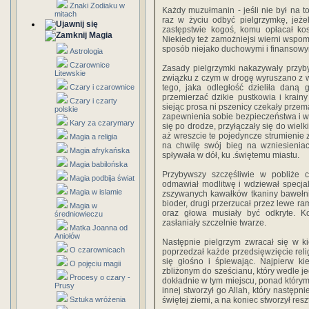
Znaki Zodiaku w
Każdy muzułmanin - jeśli nie był na t
mitach
raz w życiu odbyć pielgrzymkę, jeż
zastępstwie kogoś, komu opłacał kos
Magia
Niekiedy też zamożniejsi wierni wspom
sposób niejako duchowymi i finansowy
Astrologia
Czarownice
Zasady pielgrzymki nakazywały przyb
Litewskie
związku z czym w drogę wyruszano z 
Czary i czarownice
tego, jaka odległość dzieliła daną 
przemierzać dzikie pustkowia i krain
Czary i czarty
siejąc prosa ni pszenicy czekały przem
polskie
zapewnienia sobie bezpieczeństwa i wy
Kary za czarymary
się po drodze, przyłączały się do wielk
aż wreszcie te pojedyncze strumienie 
Magia a religia
na chwilę swój bieg na wzniesienia
Magia afrykańska
spływała w dół, ku .świętemu miastu.
Magia babilońska
Przybywszy szczęśliwie w pobliże c
Magia podbija świat
odmawiał modlitwę i wdziewał specjaln
Magia w islamie
zszywanych kawałków tkaniny bawełnian
bioder, drugi przerzucał przez lewe ra
Magia w
oraz głowa musiały być odkryte. Ko
średniowieczu
zasłaniały szczelnie twarze.
Matka Joanna od
Aniołów
Następnie pielgrzym zwracał się w kie
O czarownicach
poprzedzał każde przedsięwzięcie relig
się głośno i śpiewając. Najpierw k
O pojęciu magii
zbliżonym do sześcianu, który wedle je
Procesy o czary -
dokładnie w tym miejscu, ponad którym
Prusy
innej stworzył go Allah, który następ
Sztuka wróżenia
świętej ziemi, a na koniec stworzył resz