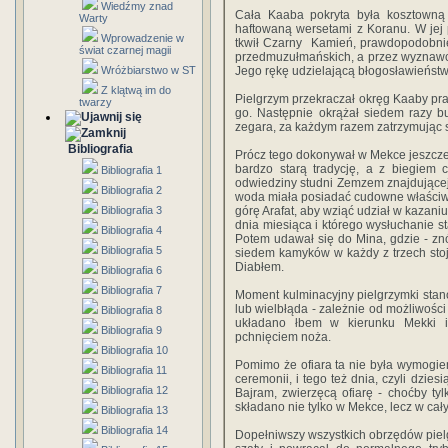
Wiedźmy znad
Cała Kaaba pokryta była kosztowną 
Warty
haftowaną wersetami z Koranu. W jej
Wprowadzenie w
tkwił Czarny Kamień, prawdopodobnie
świat czarnej magii
przedmuzułmańskich, a przez wyznawc
Wróżbiarstwo w ST
Jego rękę udzielającą błogosławieństw
Z klątwą im do
Pielgrzym przekraczał okręg Kaaby pr
twarzy
go. Następnie okrążał siedem razy 
zegara, za każdym razem zatrzymując 
Bibliografia
Prócz tego dokonywał w Mekce jeszcze
bardzo starą tradycję, a z biegiem 
Bibliografia 1
odwiedziny studni Zemzem znajdującej 
Bibliografia 2
woda miała posiadać cudowne właściw
Bibliografia 3
górę Arafat, aby wziąć udział w kazani
dnia miesiąca i którego wysłuchanie 
Bibliografia 4
Potem udawał się do Mina, gdzie - znó
Bibliografia 5
siedem kamyków w każdy z trzech stoj
Diabłem.
Bibliografia 6
Bibliografia 7
Moment kulminacyjny pielgrzymki stanow
lub wielbłąda - zależnie od możliwośc
Bibliografia 8
układano łbem w kierunku Mekki i
Bibliografia 9
pchnięciem noża.
Bibliografia 10
Pomimo że ofiara ta nie była wymogiem
Bibliografia 11
ceremonii, i tego też dnia, czyli dzie
Bibliografia 12
Bajram, zwierzęcą ofiarę - choćby tylk
składano nie tylko w Mekce, lecz w ca
Bibliografia 13
Bibliografia 14
Dopełniwszy wszystkich obrzędów pielgr