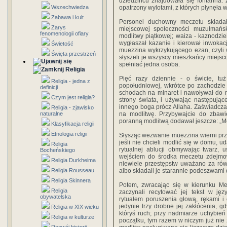
dziedzińcu znajdowała się fontanna:
Wszechwiedza
opatrzony wylotami, z których płynęła 
Zabawa i kult
Personel duchowny meczetu składa
Zarys
miejscowej społeczności muzułmańs
fenomenologii ofiary
modlitwy piątkowej; waiza - kaznodziei
wygłaszał kazanie i kierował inwokac
Świetość
muezzina wykrzykującego ezan, czyli w
Święta przestrzeń
słyszeli je wszyscy mieszkańcy miejs
spełniać jedna osoba.
Religia
Pięć razy dziennie - o świcie, tu
Religia - jedna z
popołudniowej, wkrótce po zachodzie
definicji
schodach na minaret i nawoływał do mo
Czym jest religia?
strony świata, i używając następując
innego boga prócz Allaha. Zaświadcz
Religia - zjawisko
naturalne
na modlitwę. Przybywajcie do zbawi
poranną modlitwą dodawał jeszcze: „Mo
Klasyfikacja religii
Etnologia religii
Słysząc wezwanie muezzina wierni prz
jeśli nie chcieli modlić się w domu, 
Religia
rytualnej ablucji obmywając twarz, u
Bocheńskiego
wejściem do środka meczetu zdejmowa
Religia Durkheima
niewiele przestępstw uważano za rów
Religia Rousseau
albo składali je starannie podeszwami 
Religia Skinnera
Potem, zwracając się w kierunku Mek
Religia
zaczynali recytować jej tekst w jęz
obywatelska
rytuałem poruszenia głową, rękami i
jedynie trzy drobne jej zakłócenia, g
Religia w XIX wieku
któryś ruch; przy nadmiarze uchybień
Religia w kulturze
początku, tym razem w niczym już nie 