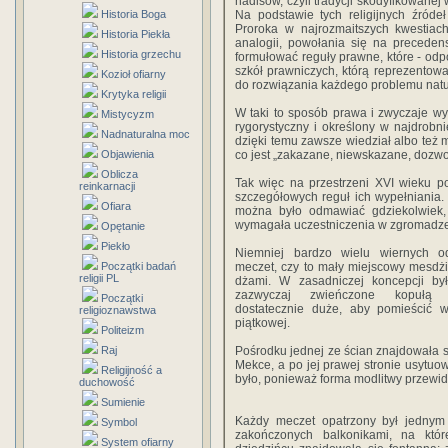
hadisów, czyli tradycji skodyfikowane
Historia Boga
Na podstawie tych religijnych źród
Proroka w najrozmaitszych kwestiach
Historia Piekła
analogii, powołania się na preceden
Historia grzechu
formułować reguły prawne, które - odpo
szkół prawniczych, którą reprezentow
Kozioł ofiarny
do rozwiązania każdego problemu natury
Krytyka religii
W taki to sposób prawa i zwyczaje wy
Mistycyzm
rygorystyczny i określony w najdrobn
Nadnaturalna moc
dzięki temu zawsze wiedział albo też 
Objawienia
co jest „zakazane, niewskazane, dozw
Oblicza
Tak więc na przestrzeni XVI wieku p
reinkarnacji
szczegółowych reguł ich wypełniania
Ofiara
można było odmawiać gdziekolwiek, 
wymagała uczestniczenia w zgromadzeni
Opętanie
Piekło
Niemniej bardzo wielu wiernych od
Początki badań
meczet, czy to mały miejscowy mesdżid
religii PL
dżami. W zasadniczej koncepcji by
zazwyczaj zwieńczone kopułą p
Początki
dostatecznie duże, aby pomieścić w
religioznawstwa
piątkowej.
Politeizm
Raj
Pośrodku jednej ze ścian znajdowała s
Mekce, a po jej prawej stronie usytuow
Religijność a
było, ponieważ forma modlitwy przewid
duchowość
Sumienie
Każdy meczet opatrzony był jednym 
Symbol
zakończonych balkonikami, na któ
System ofiarny