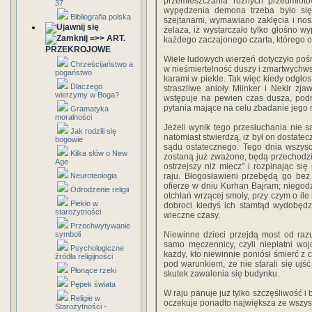
przemieszczania różnych przedmiotó
37
wypędzenia demona trzeba było się
Bibliografia polska
szejtanami, wymawiano zaklęcia i nosz
żelaza, iż wystarczało tylko głośno 
=>> ART.
każdego zaczajonego czarta, którego
PRZEKROJOWE
Wiele ludowych wierzeń dotyczyło poś
Chrześcijaństwo a
w nieśmiertelność duszy i zmartwychwst
pogaństwo
karami w piekle. Tak więc kiedy odgło
Dlaczego
straszliwe anioły Miinker i Nekir zj
wierzymy w Boga?
wstępuje na pewien czas dusza, podn
pytania mające na celu zbadanie jego re
Gramatyka
moralności
Jeżeli wynik tego przesłuchania nie sa
Jak rodzili się
natomiast stwierdzą, iż był on dostate
bogowie
sądu ostatecznego. Tego dnia wszyscy
Kilka słów o New
zostaną już zważone, będą przechodzić 
Age
ostrzejszy niż miecz" i rozpinając s
Neuroteologia
raju. Błogosławieni przebędą go bez 
ofierze w dniu Kurhan Bajram; niego
Odrodzenie religii
otchłań wrzącej smoły, przy czym o il
Piekło w
dobroci kiedyś ich stamtąd wydobędz
starożytności
wieczne czasy.
Przechwytywanie
symboli
Niewinne dzieci przejdą most od raz
samo męczennicy, czyli niepłatni woj
Psychologiczne
każdy, kto niewinnie poniósł śmierć z cz
źródła religijności
pod warunkiem, że nie starali się ujść
Płonące rzeki
skutek zawalenia się budynku.
Pępek świata
W raju panuje już tylko szczęśliwość i
Religie w
oczekuje ponadto największa ze wszys
Starożytności -