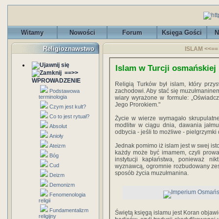
Witamy
Nowości
Forum
Księga Gości
N
Religioznawstwo
ISLAM <<== 
Islam w Turcji osmańskiej
==>>
WPROWADZENIE
Religią Turków był islam, który przy
zachodowi. Aby stać się muzułmaninem
Podstawowa
terminologia
wiary wyrażone w formule: „Oświadc
Jego Prorokiem."
Czym jest kult?
Co to jest rytuał?
Życie w wierze wymagało skrupulatne
modlitw w ciągu dnia, dawania jałmu
Absolut
odbycia - jeśli to możliwe - pielgrzymk
Anioły
Jednak pomimo iż islam jest w swej istoc
Ateizm
każdy może być imamem, czyli prowa
Bóg
instytucji kapłaństwa, ponieważ 
Cud
wyznawcą, ogromnie rozbudowany zespó
sposób życia muzułmanina.
Deizm
Demonizm
Fenomenologia
religii
Fundamentalizm
Świętą księgą islamu jest Koran objaw
religijny