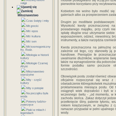
Rozwój historii
modlitw posługiwano się liczącym dzi
religii
pierwotnie korzystano przy recytowani
Kobietom nie wolno było modlić się
galeriach albo za przepierzeniem zasł
Mitoznawstwo
Czas święty i mity
Drugim po modlitwie podstawowym 
Wysokość kwoty przeznaczonej na 
Mit grecki
posiadanego majątku, przy czym nie
Mit i epos
spłatę długów oraz utrzymanie siebie 
Mit i kultura
wyposażeniem, odzież, niewolnicy, bro
instrumenty, a także narzędzia rzemieśl
Mit i sen
Mit kosmogoniczny
Kwota przeznaczona na jałmużnę od
Ks. Rodz.
zależnie od tego, czy stanowiły ją pr
handlowe. Pieniądze te przeznacz
Mitologia w historii
kultury
uwalnianie dłużników, wspieranie św
także na wynagrodzenie dla poborców 
Mitologie Czarnej
formie podatku samo poczucie o
Afryki
szczodrości.
Mitoznawstwo
starożytne
Obowiązek postu został również obwa
Mity - część
oficjalnie rozpoczynał się wraz 
kultury
oświadczenie któregokolwiek muzułmani
proklamowania miesiąca postu. Od t
Mity o potopie
osiągnęli wiek dojrzałości i byli w
Na początku była
wczesnego świtu - „od momentu, w kt
woda
zachodu słońca. Zakaz dotyczył jedzen
Potwory ludzko-
przełknięcie śliny, palenie tytoniu, 
zwierzęce
rokiem księżycowym, w związku z c
ramazan przypadał w pełni upalnego la
Ptaki w mitach i
wody.
legendach