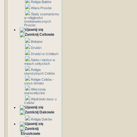
Religia Bałtów
Wiara Prusów
Ślady szamanizmu
w religijności
średniowiecznych
Prusów
Celtowie
Beltaine
Druidzi
Druidzi w źródłach
Niebo i słońce w
mitach celtyckich
Religia
starożytnych Celtów
Religie Celtów -
zarys tematu
Wierzenia
staroceltyckie
Wędrówki dusz u
Celtów
Dakowie
Religia Daków
Etruskowie