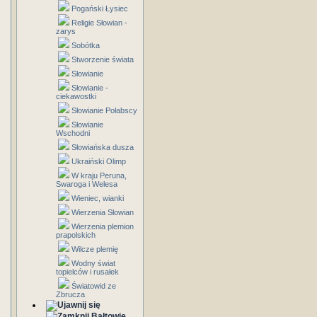
Pogański Łysiec
Religie Słowian -
zarys
Sobótka
Stworzenie świata
Słowianie
Słowianie -
ciekawostki
Słowianie Połabscy
Słowianie
Wschodni
Słowiańska dusza
Ukraiński Olimp
W kraju Peruna,
Swaroga i Welesa
Wieniec, wianki
Wierzenia Słowian
Wierzenia plemion
prapolskich
Wilcze plemię
Wodny świat
topielców i rusałek
Światowid ze
Zbrucza
Bałtowie