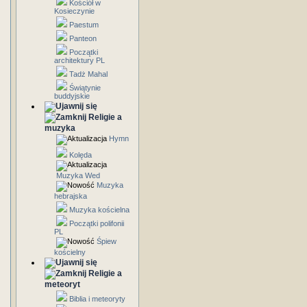
Kościół w
Kosieczynie
Paestum
Panteon
Początki
architektury PL
Tadż Mahal
Świątynie
buddyjskie
Religie a
muzyka
Hymn
Kolęda
Muzyka Wed
Muzyka
hebrajska
Muzyka kościelna
Początki polifonii
PL
Śpiew
kościelny
Religie a
meteoryt
Biblia i meteoryty