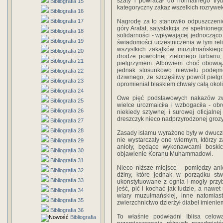
szaty i powracał do normalnego tryb
Bibliografia 15
kategoryczny zakaz wszelkich rozrywek
Bibliografia 16
Bibliografia 17
Nagrodę za to stanowiło odpuszczeni
góry Arafat, satysfakcja ze spełnioneg
Bibliografia 18
solidarności - wpływającej jednocząco 
Bibliografia 19
świadomości uczestniczenia w tym re
wszystkich zakątków muzułmańskieg
Bibliografia 20
drodze powrotnej zielonego turbanu,
Bibliografia 21
pielgrzymem. Albowiem choć obowiąz
jednak stosunkowo niewielu podejm
Bibliografia 22
dziwnego, że szczęśliwy powrót piel
Bibliografia 23
opromieniał blaskiem chwały całą okoli
Bibliografia 24
Owe pięć podstawowych nakazów zw
Bibliografia 25
wielce urozmaiciła i wzbogaciła - obr
Bibliografia 26
niekiedy sztywnej i surowej oficjalnej
dreszczyk nieco nadprzyrodzonej grozy
Bibliografia 27
Bibliografia 28
Zasady islamu wyrażone były w dwucz
nie wystarczały one wiernym, którzy 
Bibliografia 29
anioły, będące wykonawcami boskic
Bibliografia 30
objawienie Koranu Muhammadowi.
Bibliografia 31
Nieco niższe miejsce - pomiędzy ani
Bibliografia 32
dżiny, które jednak w porządku stw
Bibliografia 33
ukonstytuowane z ognia i mogły przyb
jeść, pić i kochać jak ludzie, a nawe
Bibliografia 34
wiary muzułmańskiej, inne natomiast
Bibliografia 35
zwierzchnictwo dzierżył diabeł imienie
Bibliografia 36
To właśnie podwładni Iblisa celow
Bibliografia