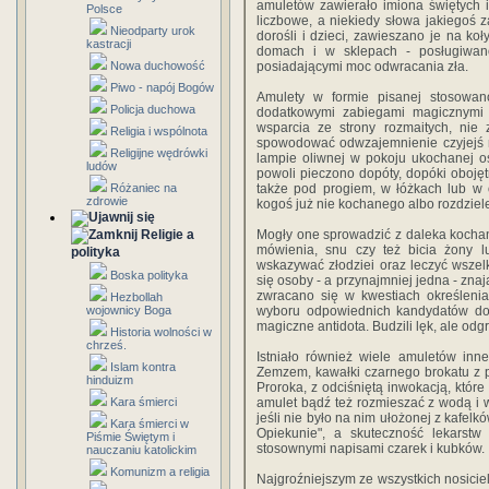
amuletów zawierało imiona świętych 
Polsce
liczbowe, a niekiedy słowa jakiegoś z
Nieodparty urok
dorośli i dzieci, zawieszano je na ko
kastracji
domach i w sklepach - posługiwan
Nowa duchowość
posiadającymi moc odwracania zła.
Piwo - napój Bogów
Amulety w formie pisanej stosowan
Policja duchowa
dodatkowymi zabiegami magicznymi 
wsparcia ze strony rozmaitych, nie 
Religia i wspólnota
spowodować odwzajemnienie czyjejś m
Religijne wędrówki
lampie oliwnej w pokoju ukochanej os
ludów
powoli pieczono dopóty, dopóki oboję
Różaniec na
także pod progiem, w łóżkach lub w 
zdrowie
kogoś już nie kochanego albo rozdzie
Religie a
Mogły one sprowadzić z daleka kocha
mówienia, snu czy też bicia żony l
polityka
wskazywać złodziei oraz leczyć wszel
Boska polityka
się osoby - a przynajmniej jedna - zna
zwracano się w kwestiach określeni
Hezbollah
wojownicy Boga
wyboru odpowiednich kandydatów do m
magiczne antidota. Budzili lęk, ale odgr
Historia wolności w
chrześ.
Istniało również wiele amuletów inn
Islam kontra
Zemzem, kawałki czarnego brokatu z p
hinduizm
Proroka, z odciśniętą inwokacją, które
Kara śmierci
amulet bądź też rozmieszać z wodą i 
jeśli nie było na nim ułożonej z kafelków
Kara śmierci w
Opiekunie", a skuteczność lekarst
Piśmie Świętym i
stosownymi napisami czarek i kubków.
nauczaniu katolickim
Komunizm a religia
Najgroźniejszym ze wszystkich nosiciel