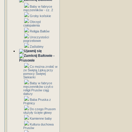
Baby w fabryce
męczenników - cz. 2
Groby końskie
Obrzęd
ciałopalenia
Religia Bałtów
Uroczystości
pogrzebowe
Zaślubiny
Bałtowie -
Prusowie
Co można zrobić w
ze Świętą Lipką przy
pomocy Świętej
Siekierki
Baby w fabryce
męczenników czyli o
religii Prusów ciąg
dalszy
Baba Pruska z
Prątnicy
Do czego Prusom
służyły ścięte głowy
Kamienne baby
Kultura duchowa
Prusów