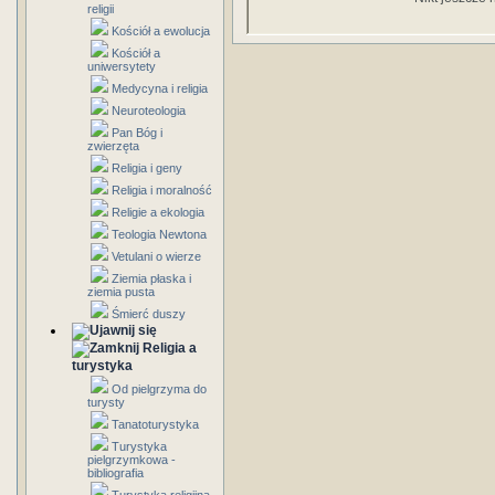
religii
Kościół a ewolucja
Kościół a
uniwersytety
Medycyna i religia
Neuroteologia
Pan Bóg i
zwierzęta
Religia i geny
Religia i moralność
Religie a ekologia
Teologia Newtona
Vetulani o wierze
Ziemia płaska i
ziemia pusta
Śmierć duszy
Religia a
turystyka
Od pielgrzyma do
turysty
Tanatoturystyka
Turystyka
pielgrzymkowa -
bibliografia