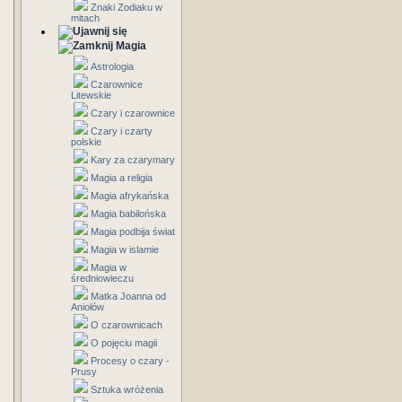
Znaki Zodiaku w
mitach
Magia
Astrologia
Czarownice
Litewskie
Czary i czarownice
Czary i czarty
polskie
Kary za czarymary
Magia a religia
Magia afrykańska
Magia babilońska
Magia podbija świat
Magia w islamie
Magia w
średniowieczu
Matka Joanna od
Aniołów
O czarownicach
O pojęciu magii
Procesy o czary -
Prusy
Sztuka wróżenia