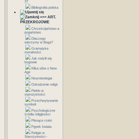
37
Bibliografia polska
=>> ART.
PRZEKROJOWE
Chrześcijaństwo a
pogaństwo
Dlaczego
wierzymy w Boga?
Gramatyka
moralności
Jak rodzili się
bogowie
Kilka słów o New
Age
Neuroteologia
Odrodzenie religii
Piekło w
starożytności
Przechwytywanie
symboli
Psychologiczne
źródła religijności
Płonące rzeki
Pępek świata
Religie w
Starożytności -