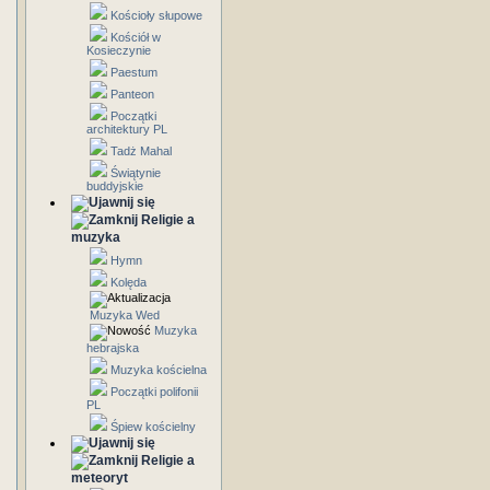
Kościoły słupowe
Kościół w
Kosieczynie
Paestum
Panteon
Początki
architektury PL
Tadż Mahal
Świątynie
buddyjskie
Religie a
muzyka
Hymn
Kolęda
Muzyka Wed
Muzyka
hebrajska
Muzyka kościelna
Początki polifonii
PL
Śpiew kościelny
Religie a
meteoryt