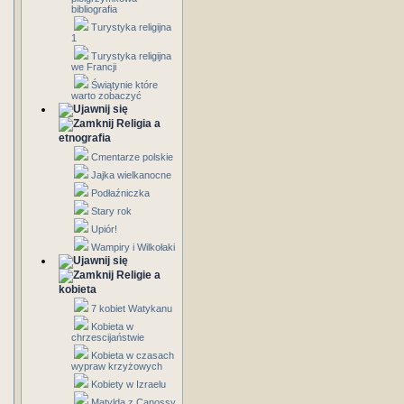
bibliografia
Turystyka religijna
1
Turystyka religijna
we Francji
Świątynie które
warto zobaczyć
Religia a
etnografia
Cmentarze polskie
Jajka wielkanocne
Podłaźniczka
Stary rok
Upiór!
Wampiry i Wilkołaki
Religie a
kobieta
7 kobiet Watykanu
Kobieta w
chrzescijaństwie
Kobieta w czasach
wypraw krzyżowych
Kobiety w Izraelu
Matylda z Canossy