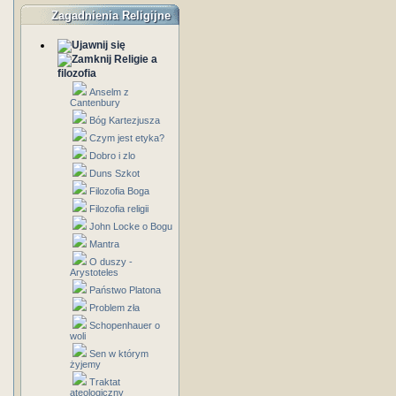
Zagadnienia Religijne
Religie a
filozofia
Anselm z
Cantenbury
Bóg Kartezjusza
Czym jest etyka?
Dobro i zlo
Duns Szkot
Filozofia Boga
Filozofia religii
John Locke o Bogu
Mantra
O duszy -
Arystoteles
Państwo Platona
Problem zła
Schopenhauer o
woli
Sen w którym
żyjemy
Traktat
ateologiczny