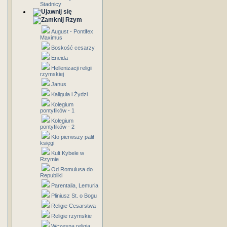
Stadnicy
Rzym
August - Pontifex
Maximus
Boskość cesarzy
Eneida
Hellenizacji religii
rzymskiej
Janus
Kaligula i Żydzi
Kolegium
pontyfików - 1
Kolegium
pontyfików - 2
Kto pierwszy palił
księgi
Kult Kybele w
Rzymie
Od Romulusa do
Republiki
Parentalia, Lemuria
Pliniusz St. o Bogu
Religie Cesarstwa
Religie rzymskie
Wczesna religia