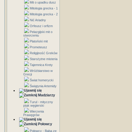
Mit o upadku dusz
Mitologia grecka - 1
Mitologia grecka - 2
Nić Ariadny
Orfeusz i orfizm
Pelazgijski mit o
stworzeniu
Platoński mit
Prometeusz
Religijność Greków
Starożytne misteria
Tajemnica Krety
Wróżbiarstwo w
Grecji
Świat homerycki
Świątynia Artemidy
Madziarzy
Turul - mityczny
ptak węgierski
Wierzenia
Prawęgrów
Połowcy
Połowcy - Baba ze