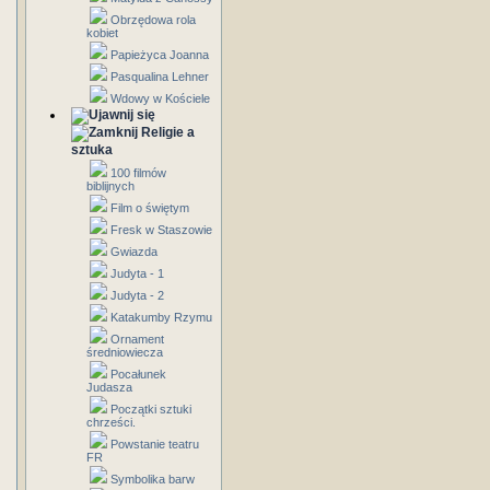
Obrzędowa rola
kobiet
Papieżyca Joanna
Pasqualina Lehner
Wdowy w Kościele
Religie a
sztuka
100 filmów
biblijnych
Film o świętym
Fresk w Staszowie
Gwiazda
Judyta - 1
Judyta - 2
Katakumby Rzymu
Ornament
średniowiecza
Pocałunek
Judasza
Początki sztuki
chrześci.
Powstanie teatru
FR
Symbolika barw