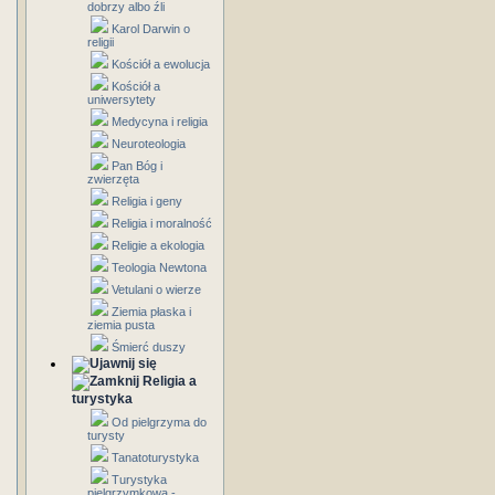
dobrzy albo źli
Karol Darwin o
religii
Kościół a ewolucja
Kościół a
uniwersytety
Medycyna i religia
Neuroteologia
Pan Bóg i
zwierzęta
Religia i geny
Religia i moralność
Religie a ekologia
Teologia Newtona
Vetulani o wierze
Ziemia płaska i
ziemia pusta
Śmierć duszy
Religia a
turystyka
Od pielgrzyma do
turysty
Tanatoturystyka
Turystyka
pielgrzymkowa -