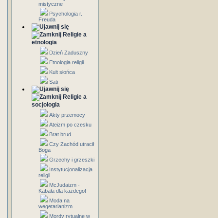
mistyczne
Psychologia r.
Freuda
Religie a
etnologia
Dzień Zaduszny
Etnologia religii
Kult słońca
Sati
Religie a
socjologia
Akty przemocy
Ateizm po czesku
Brat brud
Czy Zachód utracił
Boga
Grzechy i grzeszki
Instytucjonalizacja
religii
McJudaizm -
Kabała dla każdego!
Moda na
wegetarianizm
Mordy rytualne w