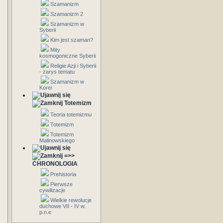
Szamanizm
Szamanizm 2
Szamanizm w
Syberii
Kim jest szaman?
Mity
kosmogoniczne Syberii
Religie Azji i Syberii
- zarys tematu
Szamanizm w
Korei
Totemizm
Teoria totemizmu
Totemizm
Totemizm
Malinowskiego
=>>
CHRONOLOGIA
Prehistoria
Pierwsze
cywilizacje
Wielkie rewolucje
duchowe VII - IV w.
p.n.e