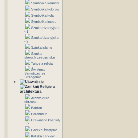
Symbolika kamieni
Symbolika kolorów
Symbolika koła
Symbolika lotosu
Sztuka bizantyjska
- 1
Sztuka bizanyjska
- 2
Sztuka islamu
Sztuka
starochrześcijańska
Tańce a religia
Św. Anna
Samotrzeć ze
Strzegomia
Religie a
architektura
Architektura
chrześci.
Babilon
Borobudur
Drewniane kościoły
- PL
Grecka świątynia
Kaliska cerkiew