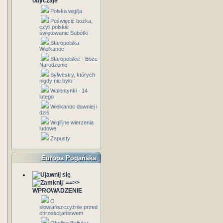
obyczaje
Polska wigilja
Poświęcić bożka,
czyli polskie
świętowanie Sobótki
Staropolska
Wielkanoc
Staropolskie - Boże
Narodzenie
Sylwestry, których
nigdy nie było
Walentynki - 14
lutego
Wielkanoc dawniej i
dziś
Wigilijne wierzenia
ludowe
Zapusty
Europa Pogańska
==>>
WPROWADZENIE
O
słowiańszczyźnie przed
chrześcijaństwem