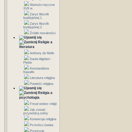
Wartości etyczne
XVII w.
Zarys filozofii
buddyjskiej 1
Zarys filozofii
buddyjskiej 2
Źródło moralności
Religie a
literatura
Anthony de Mello
Dante Alighieri -
Piekło
Konstandinos
Kawafis
Literatura religijna
Powieść religijna
Religia a
psychologia
Freud wobec religii
Jak zostać
przywódcą sekty
Konwersja religijna
Po końcu świata
Przeżycie