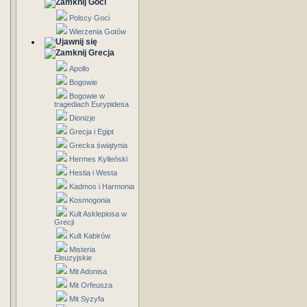
Goci
Polscy Goci
Wierzenia Gotów
Grecja
Apollo
Bogowie
Bogowie w
tragediach Eurypidesa
Dionizje
Grecja i Egipt
Grecka świątynia
Hermes Kylleński
Hestia i Westa
Kadmos i Harmonia
Kosmogonia
Kult Asklepiosa w
Grecji
Kult Kabirów
Misteria
Eleuzyjskie
Mit Adonisa
Mit Orfeusza
Mit Syzyfa