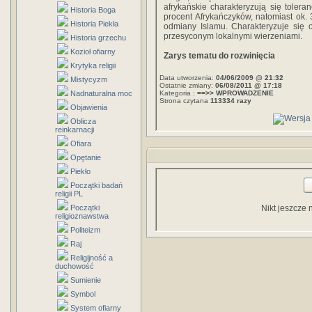
afrykańskie charakteryzują się toleran
Historia Boga
procent Afrykańczyków, natomiast ok. 
Historia Piekła
odmiany Islamu. Charakteryzuje się 
przesyconym lokalnymi wierzeniami.
Historia grzechu
Kozioł ofiarny
Zarys tematu do rozwinięcia
Krytyka religii
Data utworzenia:
04/06/2009 @ 21:32
Mistycyzm
Ostatnie zmiany:
06/08/2011 @ 17:18
Nadnaturalna moc
Kategoria :
==>> WPROWADZENIE
Strona czytana
113334 razy
Objawienia
Oblicza
reinkarnacji
Ofiara
Opętanie
Piekło
Początki badań
religii PL
Początki
Nikt jeszcze 
religioznawstwa
Politeizm
Raj
Religijność a
duchowość
Sumienie
Symbol
System ofiarny