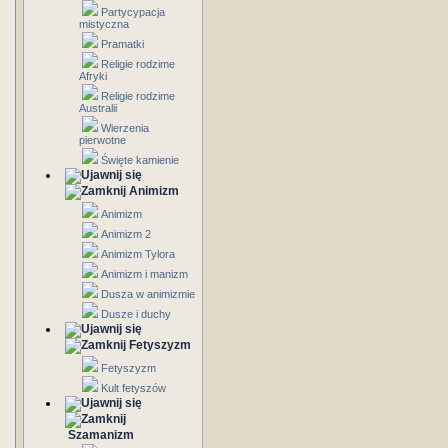
Partycypacja
mistyczna
Pramatki
Religie rodzime
Afryki
Religie rodzime
Australii
Wierzenia
pierwotne
Święte kamienie
Animizm
Animizm
Animizm 2
Animizm Tylora
Animizm i manizm
Dusza w animizmie
Dusze i duchy
Fetyszyzm
Fetyszyzm
Kult fetyszów
Szamanizm