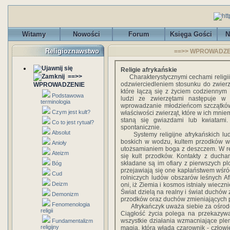
Witamy
Nowości
Forum
Księga Gości
N
Religioznawstwo
==>> WPROWADZENIE
Religie afrykańskie
==>>
Charakterystycznymi cechami religii 
odzwierciedleniem stosunku do zwierzą
WPROWADZENIE
które łączą się z życiem codziennym
Podstawowa
ludzi ze zwierzętami następuje w 
terminologia
wprowadzanie młodzieńcom szczątków 
Czym jest kult?
właściwości zwierząt, które w ich mniem
staną się gwiazdami lub kwiatami
Co to jest rytuał?
spontanicznie.
Absolut
Systemy religijne afrykańskich lud
boskich w wodzu, kultem przodków w 
Anioły
utożsamianiem boga z deszczem. W re
Ateizm
się kult przodków. Kontakty z ducha
składane są im ofiary z pierwszych 
Bóg
przejawiają się one kapłaństwem wśród
Cud
rolniczych ludów obszarów leśnych Af
Deizm
oni, iż Ziemia i kosmos istniały wiecz
Świat dzielą na realny i świat duchów zł
Demonizm
przodków oraz duchów zmieniających
Fenomenologia
Afrykańczyk uważa siebie za ośrodek
religii
Ciągłość życia polega na przekazywa
wszystkie działania wzmacniające plemi
Fundamentalizm
religijny
magia, którą włada czarownik - człowi