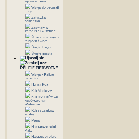
wprowadzenie
Wstęp do geografii
religii
Zatyczka
panieńska
Zaświaty w
literaturze i w sztuce
Śmierć w różnych
religiach świata
Święte księgi
Święte miasta
=>>
RELIGIE PIERWOTNE
Wstęp - Religie
pierwotne
Huna i Roa
Kult Macierzy
Kult przodków we
współczesnym
Wietnamie
Kult szczątków
kostnych
Mana
Najstarsze religie
Malty
Najstasze religie