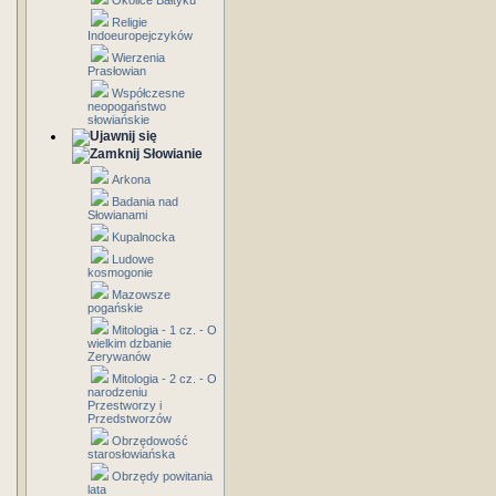
Okolice Bałtyku
Religie
Indoeuropejczyków
Wierzenia
Prasłowian
Współczesne
neopogaństwo
słowiańskie
Słowianie
Arkona
Badania nad
Słowianami
Kupalnocka
Ludowe
kosmogonie
Mazowsze
pogańskie
Mitologia - 1 cz. - O
wielkim dzbanie
Zerywanów
Mitologia - 2 cz. - O
narodzeniu
Przestworzy i
Przedstworzów
Obrzędowość
starosłowiańska
Obrzędy powitania
lata