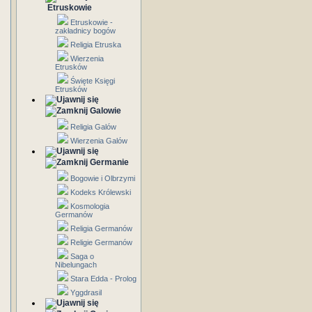
Etruskowie
Etruskowie -
zakładnicy bogów
Religia Etruska
Wierzenia
Etrusków
Święte Księgi
Etrusków
Galowie
Religia Galów
Wierzenia Galów
Germanie
Bogowie i Olbrzymi
Kodeks Królewski
Kosmologia
Germanów
Religia Germanów
Religie Germanów
Saga o
Nibelungach
Stara Edda - Prolog
Yggdrasil