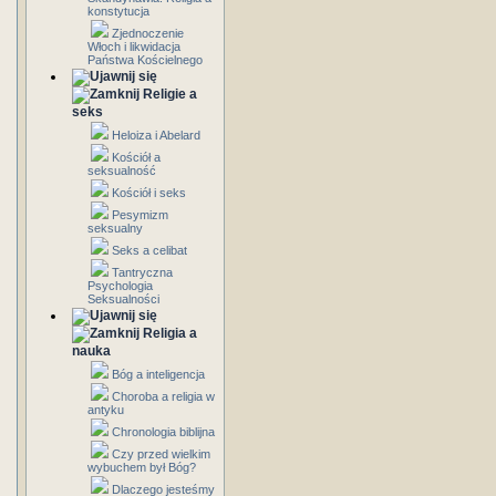
konstytucja
Zjednoczenie
Włoch i likwidacja
Państwa Kościelnego
Religie a
seks
Heloiza i Abelard
Kościół a
seksualność
Kościół i seks
Pesymizm
seksualny
Seks a celibat
Tantryczna
Psychologia
Seksualności
Religia a
nauka
Bóg a inteligencja
Choroba a religia w
antyku
Chronologia biblijna
Czy przed wielkim
wybuchem był Bóg?
Dlaczego jesteśmy