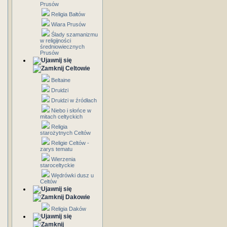
Prusów
Religia Bałtów
Wiara Prusów
Ślady szamanizmu
w religijności
średniowiecznych
Prusów
Celtowie
Beltaine
Druidzi
Druidzi w źródłach
Niebo i słońce w
mitach celtyckich
Religia
starożytnych Celtów
Religie Celtów -
zarys tematu
Wierzenia
staroceltyckie
Wędrówki dusz u
Celtów
Dakowie
Religia Daków