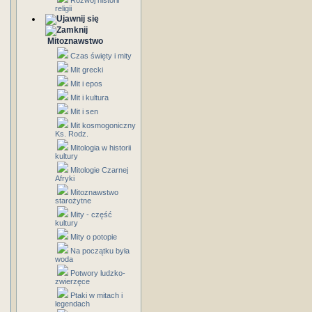
Rozwój historii
religii
Mitoznawstwo
Czas święty i mity
Mit grecki
Mit i epos
Mit i kultura
Mit i sen
Mit kosmogoniczny
Ks. Rodz.
Mitologia w historii
kultury
Mitologie Czarnej
Afryki
Mitoznawstwo
starożytne
Mity - część
kultury
Mity o potopie
Na początku była
woda
Potwory ludzko-
zwierzęce
Ptaki w mitach i
legendach