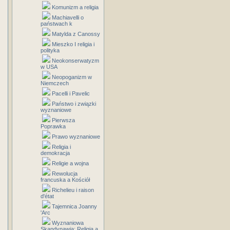
Komunizm a religia
Machiavelli o
państwach k
Matylda z Canossy
Mieszko I religia i
polityka
Neokonserwatyzm
w USA
Neopoganizm w
Niemczech
Pacelli i Pavelic
Państwo i związki
wyznaniowe
Pierwsza
Poprawka
Prawo wyznaniowe
Religia i
demokracja
Religie a wojna
Rewolucja
francuska a Kościół
Richelieu i raison
d'état
Tajemnica Joanny
'Arc
Wyznaniowa
Skandynawia: Religia a