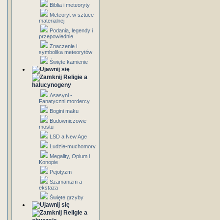
Biblia i meteoryty
Meteoryt w sztuce
materialnej
Podania, legendy i
przepowiednie
Znaczenie i
symbolika meteorytów
Święte kamienie
Religie a
halucynogeny
Asasyni -
Fanatyczni mordercy
Bogini maku
Budowniczowie
mostu
LSD a New Age
Ludzie-muchomory
Megality, Opium i
Konopie
Pejotyzm
Szamanizm a
ekstaza
Święte grzyby
Religie a