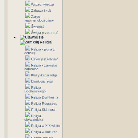
Wszechwiedza
Zabawa i kult
Zarys
fenomenologii ofiary
Świetość
Święta przestrzeń
Religia
Religia - jedna z
definicji
Czym jest religia?
Religia - zjawisko
naturalne
Klasyfikacja religii
Etnologia religii
Religia
Bocheńskiego
Religia Durkheima
Religia Rousseau
Religia Skinnera
Religia
obywatelska
Religia w XIX wieku
Religia w kulturze