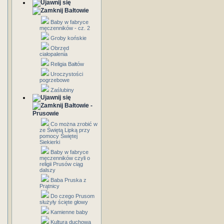
Bałtowie
Baby w fabryce
męczenników - cz. 2
Groby końskie
Obrzęd
ciałopalenia
Religia Bałtów
Uroczystości
pogrzebowe
Zaślubiny
Bałtowie -
Prusowie
Co można zrobić w
ze Świętą Lipką przy
pomocy Świętej
Siekierki
Baby w fabryce
męczenników czyli o
religii Prusów ciąg
dalszy
Baba Pruska z
Prątnicy
Do czego Prusom
służyły ścięte głowy
Kamienne baby
Kultura duchowa