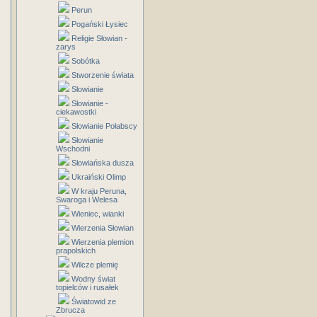
Perun
Pogański Łysiec
Religie Słowian -
zarys
Sobótka
Stworzenie świata
Słowianie
Słowianie -
ciekawostki
Słowianie Połabscy
Słowianie
Wschodni
Słowiańska dusza
Ukraiński Olimp
W kraju Peruna,
Swaroga i Welesa
Wieniec, wianki
Wierzenia Słowian
Wierzenia plemion
prapolskich
Wilcze plemię
Wodny świat
topielców i rusałek
Światowid ze
Zbrucza