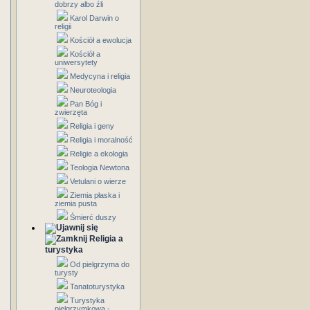
dobrzy albo źli
Karol Darwin o
religii
Kościół a ewolucja
Kościół a
uniwersytety
Medycyna i religia
Neuroteologia
Pan Bóg i
zwierzęta
Religia i geny
Religia i moralność
Religie a ekologia
Teologia Newtona
Vetulani o wierze
Ziemia płaska i
ziemia pusta
Śmierć duszy
Religia a
turystyka
Od pielgrzyma do
turysty
Tanatoturystyka
Turystyka
pielgrzymkowa -