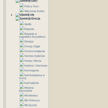
Goci
Polscy Goci
Wierzenia Gotów
Grecja
Apollo
Bogowie
Bogowie w
tragediach Eurypidesa
Dionizje
Grecja i Egipt
Grecka świątynia
Hermes Kylleński
Hestia i Westa
Kadmos i Harmonia
Kosmogonia
Kult Asklepiosa w
Grecji
Kult Kabirów
Misteria
Eleuzyjskie
Mit Adonisa
Mit Orfeusza
Mit Syzyfa