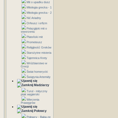
Mit o upadku dusz
Mitologia grecka - 1
Mitologia grecka - 2
Nić Ariadny
Orfeusz i orfizm
Pelazgijski mit o
stworzeniu
Platoński mit
Prometeusz
Religijność Greków
Starożytne misteria
Tajemnica Krety
Wróżbiarstwo w
Grecji
Świat homerycki
Świątynia Artemidy
Madziarzy
Turul - mityczny
ptak węgierski
Wierzenia
Prawęgrów
Połowcy
Połowcy - Baba ze