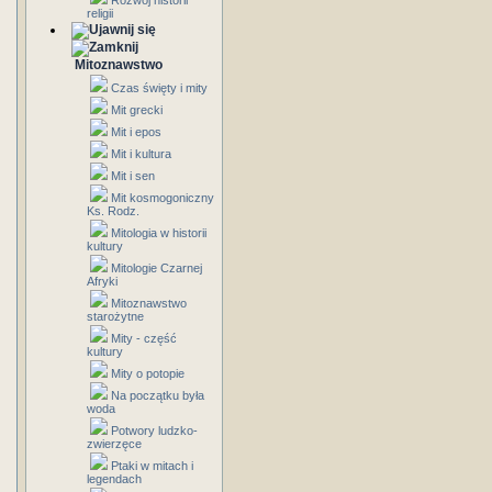
Rozwój historii
religii
Mitoznawstwo
Czas święty i mity
Mit grecki
Mit i epos
Mit i kultura
Mit i sen
Mit kosmogoniczny
Ks. Rodz.
Mitologia w historii
kultury
Mitologie Czarnej
Afryki
Mitoznawstwo
starożytne
Mity - część
kultury
Mity o potopie
Na początku była
woda
Potwory ludzko-
zwierzęce
Ptaki w mitach i
legendach