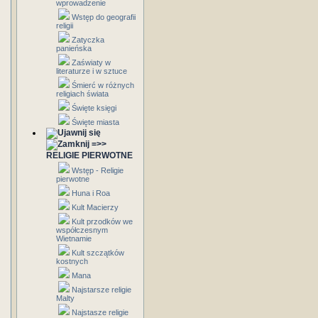
wprowadzenie
Wstęp do geografii
religii
Zatyczka
panieńska
Zaświaty w
literaturze i w sztuce
Śmierć w różnych
religiach świata
Święte księgi
Święte miasta
=>>
RELIGIE PIERWOTNE
Wstęp - Religie
pierwotne
Huna i Roa
Kult Macierzy
Kult przodków we
współczesnym
Wietnamie
Kult szczątków
kostnych
Mana
Najstarsze religie
Malty
Najstasze religie