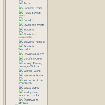
Perun
Pogański Łysiec
Religie Słowian -
zarys
Sobótka
Stworzenie świata
Słowianie
Słowianie -
ciekawostki
Słowianie Połabscy
Słowianie
Wschodni
Słowiańska dusza
Ukraiński Olimp
W kraju Peruna,
Swaroga i Welesa
Wieniec, wianki
Wierzenia Słowian
Wierzenia plemion
prapolskich
Wilcze plemię
Wodny świat
topielców i rusałek
Światowid ze
Zbrucza