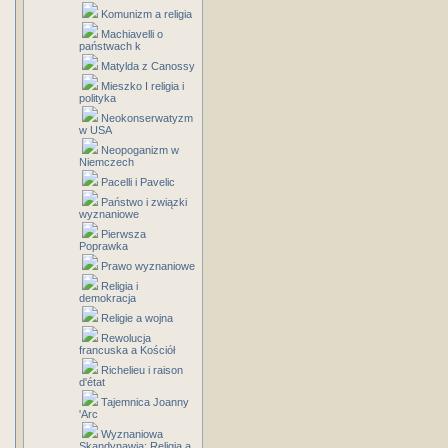
Komunizm a religia
Machiavelli o
państwach k
Matylda z Canossy
Mieszko I religia i
polityka
Neokonserwatyzm
w USA
Neopoganizm w
Niemczech
Pacelli i Pavelic
Państwo i związki
wyznaniowe
Pierwsza
Poprawka
Prawo wyznaniowe
Religia i
demokracja
Religie a wojna
Rewolucja
francuska a Kościół
Richelieu i raison
d'état
Tajemnica Joanny
'Arc
Wyznaniowa
Skandynawia: Religia a