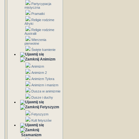
Partycypacja
mistyczna
Pramatki
Religie rodzime
Afryki
Religie rodzime
Australii
Wierzenia
pierwotne
Święte kamienie
Animizm
Animizm
Animizm 2
Animizm Tylora
Animizm i manizm
Dusza w animizmie
Dusze i duchy
Fetyszyzm
Fetyszyzm
Kult fetyszów
Szamanizm