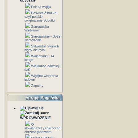
obyczaje
Polska wigilja
Poświęcić bożka,
czyli polskie
świętowanie Sobótki
Staropolska
Wielkanoc
Staropolskie - Boże
Narodzenie
Sylwestry, których
nigdy nie było
Walentynki - 14
lutego
Wielkanoc dawniej i
dziś
Wigilijne wierzenia
ludowe
Zapusty
Europa Pogańska
==>>
WPROWADZENIE
O
słowiańszczyźnie przed
chrześcijaństwem