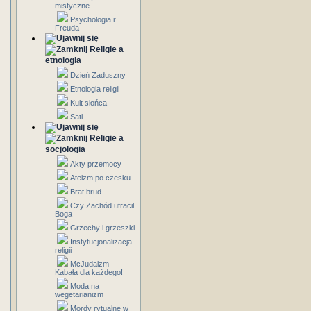
mistyczne
Psychologia r.
Freuda
Religie a
etnologia
Dzień Zaduszny
Etnologia religii
Kult słońca
Sati
Religie a
socjologia
Akty przemocy
Ateizm po czesku
Brat brud
Czy Zachód utracił
Boga
Grzechy i grzeszki
Instytucjonalizacja
religii
McJudaizm -
Kabała dla każdego!
Moda na
wegetarianizm
Mordy rytualne w