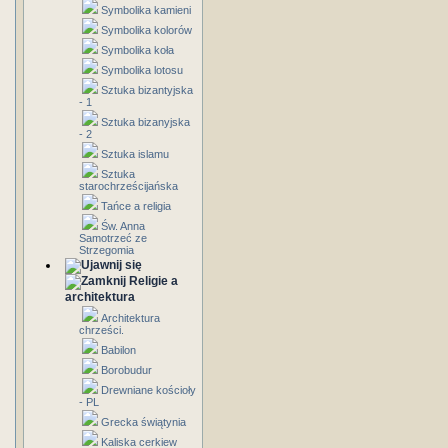
Symbolika kamieni
Symbolika kolorów
Symbolika koła
Symbolika lotosu
Sztuka bizantyjska
- 1
Sztuka bizanyjska
- 2
Sztuka islamu
Sztuka
starochrześcijańska
Tańce a religia
Św. Anna
Samotrzeć ze
Strzegomia
Religie a
architektura
Architektura
chrześci.
Babilon
Borobudur
Drewniane kościoły
- PL
Grecka świątynia
Kaliska cerkiew