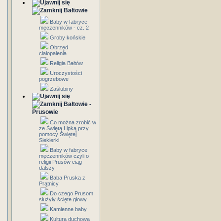
Bałtowie
Baby w fabryce
męczenników - cz. 2
Groby końskie
Obrzęd
ciałopalenia
Religia Bałtów
Uroczystości
pogrzebowe
Zaślubiny
Bałtowie -
Prusowie
Co można zrobić w
ze Świętą Lipką przy
pomocy Świętej
Siekierki
Baby w fabryce
męczenników czyli o
religii Prusów ciąg
dalszy
Baba Pruska z
Prątnicy
Do czego Prusom
służyły ścięte głowy
Kamienne baby
Kultura duchowa