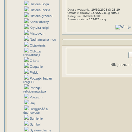
Historia Boga
Data utworzenia:
19/10/2008 @ 23:19
Historia Piekła
Ostatnie zmiany:
15/06/2011 @ 00:32
Historia grzechu
Kategoria :
INSPIRACJE
Strona czytana
107420 razy
Kozioł ofiarny
Krytyka religii
Mistycyzm
Nadnaturalna moc
Objawienia
Oblicza
reinkarnacji
Ofiara
Nikt jeszcze 
Opętanie
Piekło
Początki badań
religii PL
Początki
religioznawstwa
Politeizm
Raj
Religijność a
duchowość
Sumienie
Symbol
System ofiarny