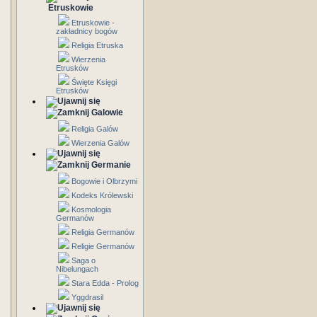
Etruskowie
Etruskowie -
zakładnicy bogów
Religia Etruska
Wierzenia
Etrusków
Święte Księgi
Etrusków
Galowie
Religia Galów
Wierzenia Galów
Germanie
Bogowie i Olbrzymi
Kodeks Królewski
Kosmologia
Germanów
Religia Germanów
Religie Germanów
Saga o
Nibelungach
Stara Edda - Prolog
Yggdrasil