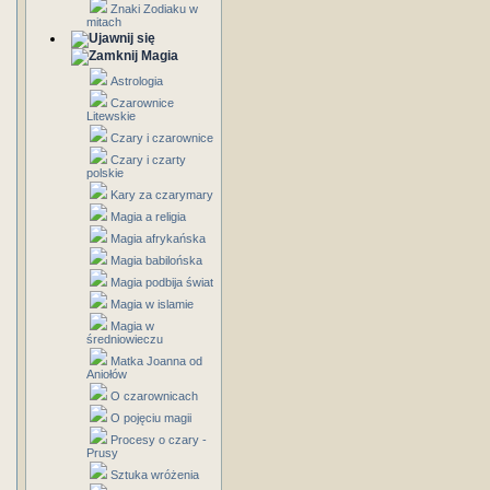
Znaki Zodiaku w
mitach
Magia
Astrologia
Czarownice
Litewskie
Czary i czarownice
Czary i czarty
polskie
Kary za czarymary
Magia a religia
Magia afrykańska
Magia babilońska
Magia podbija świat
Magia w islamie
Magia w
średniowieczu
Matka Joanna od
Aniołów
O czarownicach
O pojęciu magii
Procesy o czary -
Prusy
Sztuka wróżenia