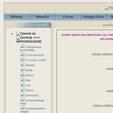
Witamy
Nowości
Forum
Księga Gości
N
Religioznawstwo
INSPIR
OSOBY WRAŻLIWE PROSZONE SĄ O NI
==>>
(nie przygl
WPROWADZENIE
Podstawowa
terminologia
sztuka użytkow
Czym jest kult?
Co to jest rytuał?
Absolut
sztu
Anioły
Ateizm
Bóg
Cud
Deizm
sztu
Demonizm
Fenomenologia
religii
sztuka użytko
Fundamentalizm
religijny