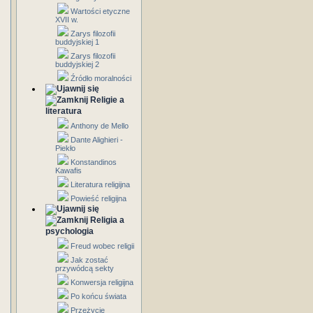
Wartości etyczne
XVII w.
Zarys filozofii
buddyjskiej 1
Zarys filozofii
buddyjskiej 2
Źródło moralności
Religie a
literatura
Anthony de Mello
Dante Alighieri -
Piekło
Konstandinos
Kawafis
Literatura religijna
Powieść religijna
Religia a
psychologia
Freud wobec religii
Jak zostać
przywódcą sekty
Konwersja religijna
Po końcu świata
Przeżycie