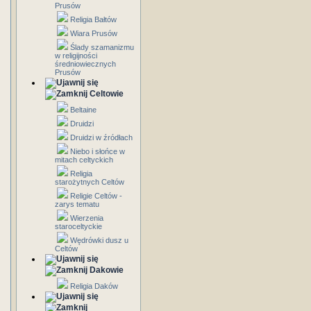
Prusów
Religia Bałtów
Wiara Prusów
Ślady szamanizmu
w religijności
średniowiecznych
Prusów
Celtowie
Beltaine
Druidzi
Druidzi w źródłach
Niebo i słońce w
mitach celtyckich
Religia
starożytnych Celtów
Religie Celtów -
zarys tematu
Wierzenia
staroceltyckie
Wędrówki dusz u
Celtów
Dakowie
Religia Daków