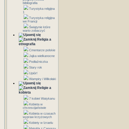
bibliografia
Turystyka religijna
1
Turystyka religijna
we Francji
Świątynie które
warto zobaczyć
Religia a
etnografia
Cmentarze polskie
Jajka wielkanocne
Podłaźniczka
Stary rok
Upiór!
Wampiry i Wilkołaki
Religie a
kobieta
7 kobiet Watykanu
Kobieta w
chrzescijaństwie
Kobieta w czasach
wypraw krzyżowych
Kobiety w Izraelu
Matylda z Canossy