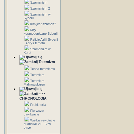
Szamanizm
Szamanizm 2
Szamanizm w
Syberii
Kim jest szaman?
Mity
kosmogoniczne Syberii
Religie Azji i Syberii
- zarys tematu
Szamanizm w
Korei
Totemizm
Teoria totemizmu
Totemizm
Totemizm
Malinowskiego
=>>
CHRONOLOGIA
Prehistoria
Pierwsze
cywilizacje
Wielkie rewolucje
duchowe VII - IV w.
p.n.e