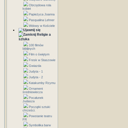
Obrzędowa rola
kobiet
Papieżyca Joanna
Pasqualina Lehner
Wdowy w Kościele
Religie a
sztuka
100 filmów
biblijnych
Film o świętym
Fresk w Staszowie
Gwiazda
Judyta - 1
Judyta - 2
Katakumby Rzymu
Ornament
średniowiecza
Pocałunek
Judasza
Początki sztuki
chrześci.
Powstanie teatru
FR
Symbolika barw