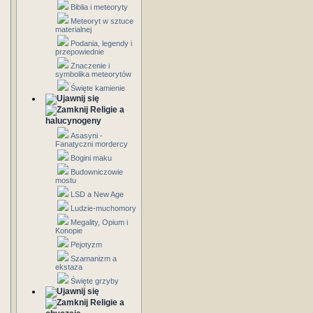
Biblia i meteoryty
Meteoryt w sztuce
materialnej
Podania, legendy i
przepowiednie
Znaczenie i
symbolika meteorytów
Święte kamienie
Religie a
halucynogeny
Asasyni -
Fanatyczni mordercy
Bogini maku
Budowniczowie
mostu
LSD a New Age
Ludzie-muchomory
Megality, Opium i
Konopie
Pejotyzm
Szamanizm a
ekstaza
Święte grzyby
Religie a