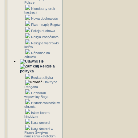
Polsce
Nieodparty urok
kastracji
Nowa duchowość
Piwo - napój Bogów
Policja duchowa
Religia i wspólnota
Religijne wędrówki
ludów
Różaniec na
zdrowie
Religie a
polityka
Boska polityka
Doktryna
Reagana
Hezbollah
wojownicy Boga
Historia wolności w
chrześ.
Islam kontra
hinduizm
Kara śmierci
Kara śmierci w
Piśmie Świętym i
nauczaniu katolickim