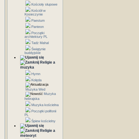
Kościoły słupowe
Kościół w
Kosieczynie
Paestum
Panteon
Początki
architektury PL
Tadż Mahal
Świątynie
buddyjskie
Religie a
muzyka
Hymn
Kolęda
Muzyka Wed
Muzyka
hebrajska
Muzyka kościelna
Początki polifonii
PL
Śpiew kościelny
Religie a
meteoryt