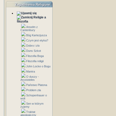
Zagadnienia Religijne
Religie a
filozofia
Anselm z
Cantenbury
Bóg Kartezjusza
Czym jest etyka?
Dobro i zlo
Duns Szkot
Filozofia Boga
Filozofia religii
John Locke o Bogu
Mantra
O duszy -
Arystoteles
Państwo Platona
Problem zła
Schopenhauer o
woli
Sen w którym
żyjemy
Traktat
ateologiczny