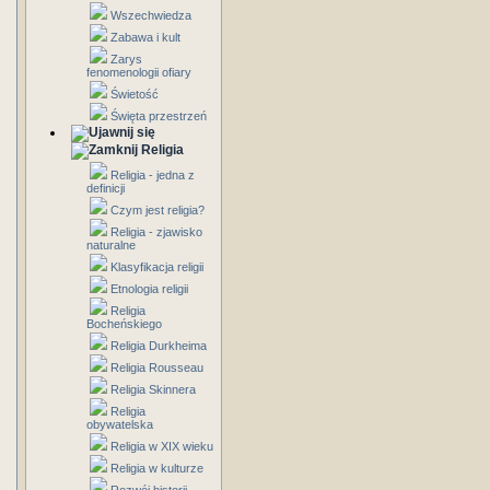
Wszechwiedza
Zabawa i kult
Zarys
fenomenologii ofiary
Świetość
Święta przestrzeń
Religia
Religia - jedna z
definicji
Czym jest religia?
Religia - zjawisko
naturalne
Klasyfikacja religii
Etnologia religii
Religia
Bocheńskiego
Religia Durkheima
Religia Rousseau
Religia Skinnera
Religia
obywatelska
Religia w XIX wieku
Religia w kulturze