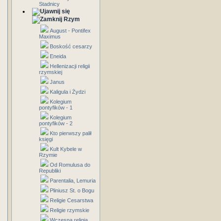
Stadnicy
Rzym
August - Pontifex
Maximus
Boskość cesarzy
Eneida
Hellenizacji religii
rzymskiej
Janus
Kaligula i Żydzi
Kolegium
pontyfików - 1
Kolegium
pontyfików - 2
Kto pierwszy palił
księgi
Kult Kybele w
Rzymie
Od Romulusa do
Republiki
Parentalia, Lemuria
Pliniusz St. o Bogu
Religie Cesarstwa
Religie rzymskie
Wczesna religia