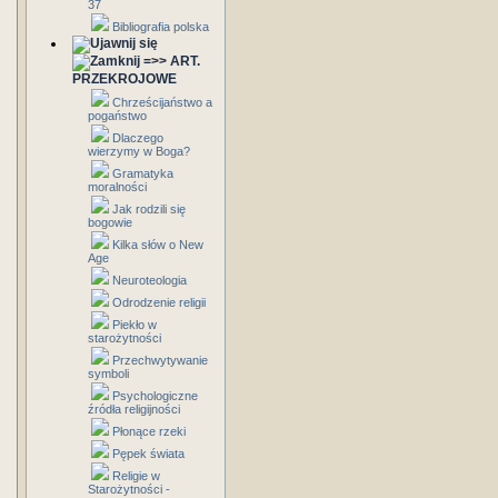
37
Bibliografia polska
=>> ART.
PRZEKROJOWE
Chrześcijaństwo a
pogaństwo
Dlaczego
wierzymy w Boga?
Gramatyka
moralności
Jak rodzili się
bogowie
Kilka słów o New
Age
Neuroteologia
Odrodzenie religii
Piekło w
starożytności
Przechwytywanie
symboli
Psychologiczne
źródła religijności
Płonące rzeki
Pępek świata
Religie w
Starożytności -