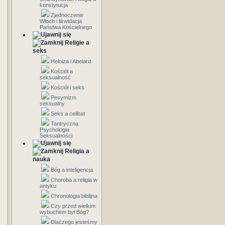
konstytucja
Zjednoczenie
Włoch i likwidacja
Państwa Kościelnego
Religie a
seks
Heloiza i Abelard
Kościół a
seksualność
Kościół i seks
Pesymizm
seksualny
Seks a celibat
Tantryczna
Psychologia
Seksualności
Religia a
nauka
Bóg a inteligencja
Choroba a religia w
antyku
Chronologia biblijna
Czy przed wielkim
wybuchem był Bóg?
Dlaczego jesteśmy