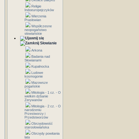
Okolice Bałtyku
Religie
Indoeuropejczyków
Wierzenia
Prasłowian
Współczesne
neopogaństwo
słowiańskie
Słowianie
Arkona
Badania nad
Słowianami
Kupalnocka
Ludowe
kosmogonie
Mazowsze
pogańskie
Mitologia - 1 cz. - O
wielkim dzbanie
Zerywanów
Mitologia - 2 cz. - O
narodzeniu
Przestworzy i
Przedstworzów
Obrzędowość
starosłowiańska
Obrzędy powitania
lata