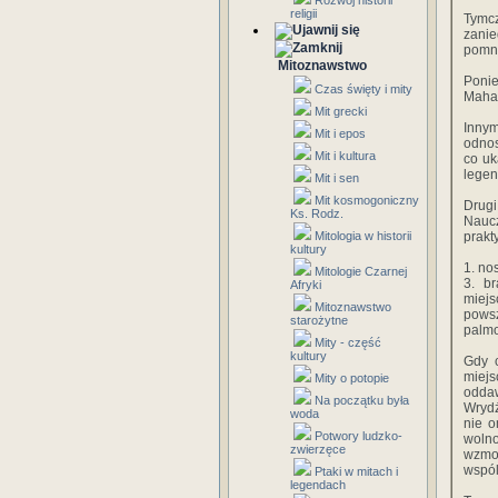
Rozwój historii
religii
Tymc
zanie
pomni
Mitoznawstwo
Ponie
Czas święty i mity
Mahak
Mit grecki
Innym
Mit i epos
odnos
Mit i kultura
co uk
legen
Mit i sen
Mit kosmogoniczny
Drugi
Ks. Rodz.
Naucz
Mitologia w historii
prakt
kultury
1. no
Mitologie Czarnej
3. b
Afryki
miejs
Mitoznawstwo
powsz
starożytne
palmo
Mity - część
kultury
Gdy c
miej
Mity o potopie
oddaw
Na początku była
Wrydż
woda
nie o
Potwory ludzko-
wolno
zwierzęce
wzmog
wspól
Ptaki w mitach i
legendach