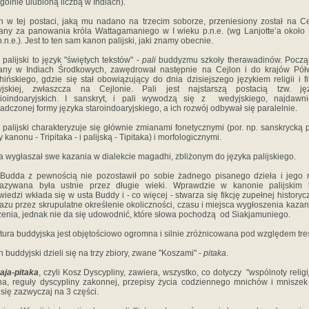
gólnie ulubioną liczbą w Indiach).
 w tej postaci, jaką mu nadano na trzecim soborze, przeniesiony został na Ce
any za panowania króla Wattagamaniego w I wieku p.n.e. (wg Lanjotte’a około
p.n.e.). Jest to ten sam kanon palijski, jaki znamy obecnie.
 palijski to język "świętych tekstów" -
pali
buddyzmu szkoły therawadinów. Począ
any w Indiach Środkowych, zawędrował następnie na Cejlon i do krajów Pół
hińskiego, gdzie się stał obowiązujący do dnia dzisiejszego językiem religii i fil
yjskiej, zwłaszcza na Cejlonie. Pali jest najstarszą postacią tzw. ję
nioindoaryjskich. I sanskryt, i pali wywodzą się z wedyjskiego, najdawnie
adczonej formy języka staroindoaryjskiego, a ich rozwój odbywał się paralelnie.
 palijski charakteryzuje się głównie zmianami fonetycznymi (por. np. sanskrycką 
 kanonu - Tripitaka - i palijską - Tipitaka) i morfologicznymi.
 wygłaszał swe kazania w dialekcie magadhi, zbliżonym do języka palijskiego.
Budda z pewnością nie pozostawił po sobie żadnego pisanego dzieła i jego 
kazywana była ustnie przez długie wieki. Wprawdzie w kanonie palijskim l
iedzi wkłada się w usta Buddy i - co więcej - stwarza się fikcję zupełnej historyc
azu przez skrupulatne określenie okoliczności, czasu i miejsca wygłoszenia kazan
enia, jednak nie da się udowodnić, które słowa pochodzą od Siakjamuniego.
atura buddyjska jest objętościowo ogromna i silnie zróżnicowana pod względem treś
 buddyjski dzieli się na trzy zbiory, zwane "Koszami" -
pitaka
.
aja-pitaka
, czyli Kosz Dyscypliny, zawiera, wszystko, co dotyczy "wspólnoty religij
a, reguły dyscypliny zakonnej, przepisy życia codziennego mnichów i mniszek i
i się zazwyczaj na 3 części.