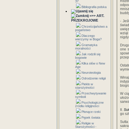
Rdzen
37
odpow
Bibliografia polska
mnis
buddy
=>> ART.
PRZEKROJOWE
- Jeś
świad
Chrześcijaństwo a
uwięz
pogaństwo
wziął
Dlaczego
nigdy 
wierzymy w Boga?
Gramatyka
Drugą
moralności
one s
spowi
Jak rodzili się
przep
bogowie
Kilka słów o New
Ostat
Age
wymie
Neuroteologia
Winaj
Odrodzenie religii
indyj
Piekło w
biogr
starożytności
Przechwytywanie
W cią
symboli
ułoż
sarwa
Psychologiczne
źródła religijności
II.
Sut
Płonące rzeki
go sz
Pępek świata
Sutta
Religie w
sakra
Starożytności -