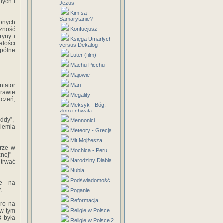
nych i
Jezus
Kim są
Samarytanie?
zonych
zność
Konfucjusz
ryny i
Księga Umarłych
ałości
versus Dekalog
pólne
Luter (film)
Machu Picchu
Majowie
tator
Mari
Prawie
Megality
uczeń,
Meksyk - Bóg,
złoto i chwała
ddy”,
Mennonici
ziemia
Meteory - Grecja
Mit Mojżesza
orze w
Mochica - Peru
nej" -
Narodziny Diabła
 trwać
Nubia
Podświadomość
e - na
.
Poganie
Reformacja
ero na
 w tym
Religie w Polsce
8 była
Religie w Polsce 2