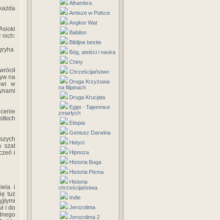
Alhambra
 każda
Amisze w Polsce
Angkor Wat
Asioki
Babilon
 nich:
Biblijne bestie
agryha
Bóg, ateiści i nauka
Chiny
wrócił
Chrześcijaństwo
ływ na
Droga Krzyżowa
owi w
na filipinach
rynami
Druga Krucjata
Egipt - Tajemnice
ecenie
zmarłych
stkich
Etiopia
Geniusz Darwina
wszych
Hetyci
m szat
czeń i
Hipnoza
Historia Boga
Historia Pisma
Historia
iela i
chrześcijaństwa
ię tuż
Indie
ągłymi
ł i do
Jerozolima
odnego
Jerozolima 2