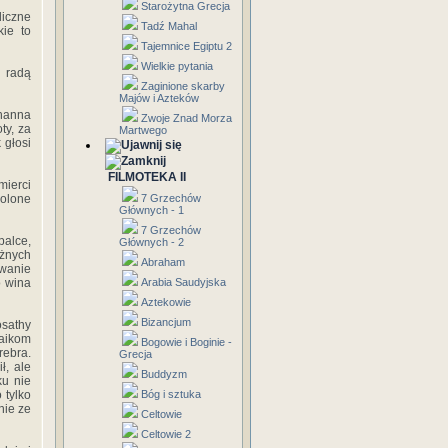
Starożytna Grecja
iczne
Tadź Mahal
kie to
Tajemnice Egiptu 2
Wielkie pytania
a radą
Zaginione skarby
Majów i Azteków
zhanna
Zwoje Znad Morza
ty, za
Martwego
 głosi
FILMOTEKA II
mierci
wolone
7 Grzechów
Głównych - 1
7 Grzechów
palce,
Głównych - 2
żnych
Abraham
awanie
o wina
Arabia Saudyjska
Aztekowie
Bizancjum
osathy
aikom
Bogowie i Boginie -
rebra.
Grecja
ł, ale
Buddyzm
ku nie
 tylko
Bóg i sztuka
nie ze
Celtowie
Celtowie 2