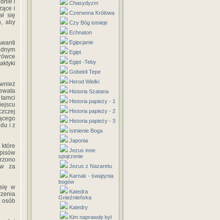
dnie i
Chasydyzm
zące i
Czerwona Królowa
ł się
, aby
Czy Bóg istnieje
Echnaton
Awanti
Egipcjanie
godnym
Egipt
drówce
Egipt -Teby
aktyki
Gobekli Tepe
Herod Wielki
ównież
Rewata
Historia Szatana
tamci
Historia papieży - 1
iejscu
czczej
Historia papieży - 2
ącego
Historia papieży - 3
du i z
Istnienie Boga
Japonia
które
Jezus inne
pisów
spojrzenie
órzono
ów za
Jezus z Nazaretu
Karnak - świątynia
bogów
 się w
Katedra
rzenia
Gnieźnieńska
, osób
Katedry
Kim naprawdę był