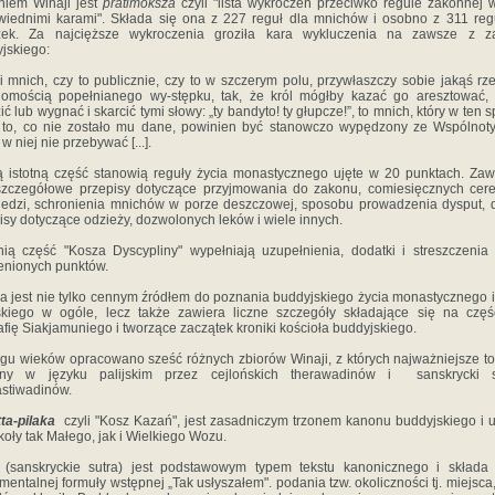
iem Winaji jest
pratimoksza
czyli "lista wykroczeń przeciwko regule zakonnej 
iednimi karami". Składa się ona z 227 reguł dla mnichów i osobno z 311 reg
zek. Za najcięższe wykroczenia groziła kara wykluczenia na zawsze z z
jskiego:
li mnich, czy to publicznie, czy to w szczerym polu, przywłaszczy sobie jakąś rz
omością popełnianego wy-stępku, tak, że król mógłby kazać go aresztować, 
ić lub wygnać i skarcić tymi słowy: „ty bandyto! ty głupcze!”, to mnich, który w ten 
 to, co nie zostało mu dane, powinien być stanowczo wypędzony ze Wspólnoty
w niej nie przebywać [...].
 istotną część stanowią reguły życia monastycznego ujęte w 20 punktach. Zaw
zczegółowe przepisy dotyczące przyjmowania do zakonu, comiesięcznych cer
edzi, schronienia mnichów w porze deszczowej, sposobu prowadzenia dysput, d
isy dotyczące odzieży, dozwolonych leków i wiele innych.
nią część "Kosza Dyscypliny" wypełniają uzupełnienia, dodatki i streszczenia
nionych punktów.
a jest nie tylko cennym źródłem do poznania buddyjskiego życia monastycznego i
skiego w ogóle, lecz także zawiera liczne szczegóły składające się na czę
afię Siakjamuniego i tworzące zaczątek kroniki kościoła buddyjskiego.
gu wieków opracowano sześć różnych zbiorów Winaji, z których najważniejsze to
ony w języku palijskim przez cejlońskich therawadinów i sanskrycki s
stiwadinów.
ta-pilaka
czyli "Kosz Kazań", jest zasadniczym trzonem kanonu buddyjskiego i 
koły tak Małego, jak i Wielkiego Wozu.
 (sanskryckie sutra) jest podstawowym typem tekstu kanonicznego i składa
mentalnej formuły wstępnej „Tak usłyszałem". podania tzw. okoliczności tj. miejsca