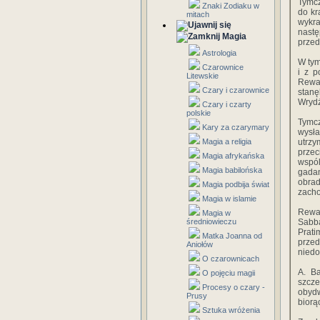
Tymcz
Znaki Zodiaku w
do kr
mitach
wykr
nast
Magia
przed
Astrologia
W tym
Czarownice
i z p
Litewskie
Rewac
Czary i czarownice
stanę
Wrydż
Czary i czarty
polskie
Tymcz
Kary za czarymary
wysła
Magia a religia
utrz
przec
Magia afrykańska
wspól
Magia babilońska
gada
obrad
Magia podbija świat
zacho
Magia w islamie
Rewa
Magia w
średniowieczu
Sabb
Prati
Matka Joanna od
prze
Aniołów
niedo
O czarownicach
A. Ba
O pojęciu magii
szcze
Procesy o czary -
obydw
Prusy
biorą
Sztuka wróżenia