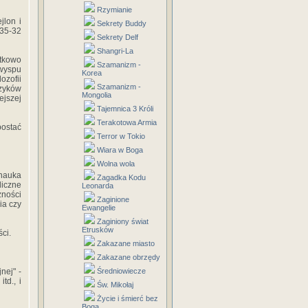
Rzymianie
jlon i
Sekrety Buddy
 35-32
Sekrety Delf
Shangri-La
tkowo
Szamanizm -
wyspu
Korea
ozofii
Szamanizm -
zyków
Mongolia
jszej
Tajemnica 3 Króli
Terakotowa Armia
postać
Terror w Tokio
Wiara w Boga
Wolna wola
nauka
Zagadka Kodu
iczne
Leonarda
zności
Zaginione
ia czy
Ewangelie
Zaginiony świat
Etrusków
ci.
Zakazane miasto
Zakazane obrzędy
nej" -
Średniowiecze
td., i
Św. Mikołaj
Życie i śmierć bez
Boga