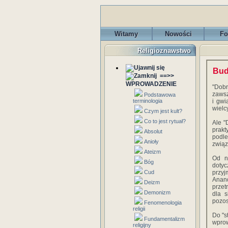
Witamy
Nowości
Fo
Religioznawstwo
Bud
==>>
WPROWADZENIE
"Dob
zawsz
Podstawowa
terminologia
i gwi
wielc
Czym jest kult?
Co to jest rytuał?
Ale "
prakt
Absolut
podle
Anioły
związ
Ateizm
Od n
Bóg
dotyc
Cud
przyj
Anan
Deizm
przet
Demonizm
dla s
pozos
Fenomenologia
religii
Do "s
Fundamentalizm
wprow
religijny