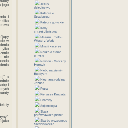
 Buddy
Jezus -
a jego
dzieciństwo
Katedra w
enia i
Strasburgu
 kilka
Katedry gotyckie
lestwa
Kody
chrześcijaństwa
śjapy
Masaru Emoto -
ocie w
Wieści z Wody
ieniu
Mnisi i kacerze
tylko
Nauka o stanie
zenie
umyslu
ze nie
Ananda
Newton - Mroczny
pienia
Heretyk
Niebo na ziemi -
Buddyzm
ej", a
Nieznana rodzina
iednie
Jezusa
sobę i
lonych
Petra
nandy
Pierwsza Krucjata
Piramidy
teksty
Scjentologia
Skala
porównawcza planet
ryny"-
ć jako
Skarby wczesnego
Średniowiecza