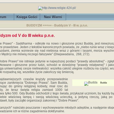
rum
Księga Gości
Nasi Wierni
BUDDYZM <<<== - Buddyzm V - III w. p.n.e.
dyzm od V do III wieku p.n.e.
re Prawo" -
Saddharma
- odkryte na nowo i głoszone przez Buddę, jest niewzrus
e prawdziwe. Jeden z tekstów kanonicznych powiada, że „niebo runie wraz z ksi
azdami, ziemia wzniesie się nad niebiosa wraz z górami i lasami, morza wyschn
y Mędrcy nie mówią niczego fałszywie” (Diwjawadana, 268, 272).
Dobre Prawo" nie istnieje jedynie w najwyższej postaci "prawdy absolutnej" - zgłę
ykowane i głoszone przez ludzi, schodzi w dziedzinę "prawdy relatywnej" i jako
ga uniwersalnej cesze nietrwałości: wszelka całość ulegnie rozbiciu na części, ws
ki rozpadną się, wszelkie życie zakończy się śmiercią.
ajdawniejszych czasów krążyły przepowiednie
zące zaniknięcia "Dobrego Prawa". Sam Budda,
Budda
mując do gminy religijnej kobiety, miał rzec do
dy, że teraz święta religia zamiast 1000 lat
rwa tylko 500. Gdy Budda odchodził z tego świata, przykazał uczniom, by każdy b
iebie właściwą lampą i swoją właściwą ucieczką, a jedyną rzeczą, jaką po
tawił, były zaczątki organizacji zakonnej i "Dobre Prawo".
tarszych" należało pouczanie i wychowywanie młodych adeptów, a następnie sto
adzanie ich w różne zagadnienia doktrynalne.