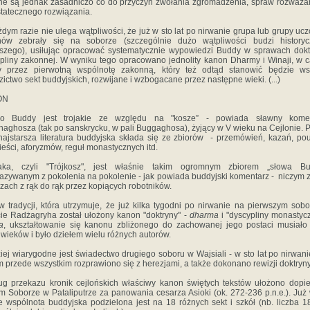
e są jednak zasadniczo co do przyczyn zwołania zgromadzenia, spraw rozważa
statecznego rozwiązania.
dym razie nie ulega wątpliwości, że już w sto lat po nirwanie grupa lub grupy uc
hów zebrały się na soborze (szczególnie dużo wątpliwości budzi historyc
szego), usiłując opracować systematycznie wypowiedzi Buddy w sprawach dokt
pliny zakonnej. W wyniku tego opracowano jednolity kanon Dharmy i Winaji, w c
y przez pierwotną wspólnotę zakonną, który też odtąd stanowić będzie ws
zictwo sekt buddyjskich, rozwijane i wzbogacane przez następne wieki. (...)
ON
wo Buddy jest trojakie ze względu na "kosze” - powiada sławny komen
aghosza (tak po sanskrycku, w pali Buggaghosa), żyjący w V wieku na Cejlonie. 
najstarsza literatura buddyjska składa się ze zbiorów - przemówień, kazań, po
eści, aforyzmów, reguł monastycznych itd.
itaka, czyli "Trójkosz", jest właśnie takim ogromnym zbiorem „słowa Bu
azywanym z pokolenia na pokolenie - jak powiada buddyjski komentarz - niczym 
zach z rąk do rąk przez kopiących robotników.
 tradycji, która utrzymuje, że już kilka tygodni po nirwanie na pierwszym sob
ie Radżagryha został ułożony kanon "doktryny" -
dharma
i "dyscypliny monastycz
a
, ukształtowanie się kanonu zbliżonego do zachowanej jego postaci musiało
 wieków i było dziełem wielu różnych autorów.
iej wiarygodne jest świadectwo drugiego soboru w Wajsiali - w sto lat po nirwani
m przede wszystkim rozprawiono się z herezjami, a także dokonano rewizji doktryny
g przekazu kronik cejlońskich właściwy kanon świętych tekstów ułożono dopi
im Soborze w Pataliputrze za panowania cesarza Asioki (ok. 272-236 p.n.e.). Już
e wspólnota buddyjska podzielona jest na 18 różnych sekt i szkół (nb. liczba 1