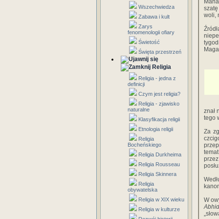
Mahak
Wszechwiedza
szatę
woli,
Zabawa i kult
Zarys
Źródł
fenomenologii ofiary
niepe
Świetość
tygod
Maga
Święta przestrzeń
Religia
Religia - jedna z
definicji
Czym jest religia?
Religia - zjawisko
naturalne
znał 
tego 
Klasyfikacja religii
Etnologia religii
Za z
czcig
Religia
Bocheńskiego
przep
tema
Religia Durkheima
prze
Religia Rousseau
posłu
Religia Skinnera
Wedłu
Religia
kanon
obywatelska
Religia w XIX wieku
W owy
Abhi
Religia w kulturze
„słow