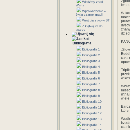
Zgodn
Wiedźmy znad
ich o
Warty
Wprowadzenie w
W każ
świat czarnej magii
mnic
Wróżbiarstwo w ST
pierw
dyscy
Z klątwą im do
znan
twarzy
dzied
KAN
Bibliografia
Bibliografia 1
„Sło
Buddh
Bibliografia 2
cała 
Bibliografia 3
opowi
Bibliografia 4
Trip
Bibliografia 5
przek
w kos
Bibliografia 6
Bibliografia 7
Wbrew
Bibliografia 8
mieśc
winaj
Bibliografia 9
wiele
Bibliografia 10
Bardz
Bibliografia 11
który
Bibliografia 12
Wedłu
Bibliografia 13
trzec
Bibliografia 14
czasi