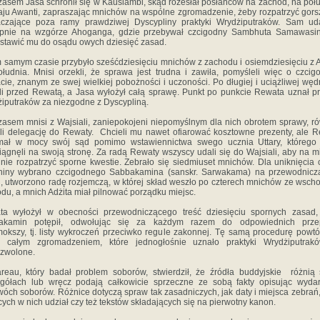
asem Jasa schronił się w Kausiambi, skąd rozesłał posłańców na zachód, na połu
aju Awanti, zapraszając mnichów na wspólne zgromadzenie, żeby rozpatrzyć gors
aczające poza ramy prawdziwej Dyscypliny praktyki Wrydżiputraków. Sam uda
ępnie na wzgórze Ahoganga, gdzie przebywał czcigodny Sambhuta Samawasin
stawić mu do osądu owych dziesięć zasad.
 samym czasie przybyło sześćdziesięciu mnichów z zachodu i osiemdziesięciu z 
ołudnia. Mnisi orzekli, że sprawa jest trudna i zawiła, pomyśleli więc o czci
ie, znanym ze swej wielkiej pobożności i uczoności. Po długiej i uciążliwej wę
li przed Rewatą, a Jasa wyłożył całą sprawę. Punkt po punkcie Rewata uznał pr
iputraków za niezgodne z Dyscypliną.
asem mnisi z Wajsiali, zaniepokojeni niepomyślnym dla nich obrotem sprawy, r
li delegację do Rewaty. Chcieli mu nawet ofiarować kosztowne prezenty, ale 
ymał w mocy swój sąd pomimo wstawiennictwa swego ucznia Uttary, którego 
iągnęli na swoją stronę. Za radą Rewaty wszyscy udali się do Wajsiali, aby na m
nie rozpatrzyć sporne kwestie. Zebrało się siedmiuset mnichów. Dla uniknięcia 
niny wybrano czcigodnego Sabbakamina (sanskr. Sarwakama) na przewodnicz
, utworzono radę rozjemczą, w której skład weszło po czterech mnichów ze wscho
du, a mnich Adżita miał pilnować porządku miejsc.
ta wyłożył w obecności przewodniczącego treść dziesięciu spornych zasad, 
akamin potępił, odwołując się za każdym razem do odpowiednich prze
mokszy, tj. listy wykroczeń przeciwko regule zakonnej. Tę samą procedurę powt
d całym zgromadzeniem, które jednogłośnie uznało praktyki Wrydżiputrak
zwolone.
reau, który badał problem soborów, stwierdził, że źródła buddyjskie różnią
gółach lub wręcz podają całkowicie sprzeczne ze sobą fakty opisując wyda
óch soborów. Różnice dotyczą spraw tak zasadniczych, jak daty i miejsca zebrań
cych w nich udział czy też tekstów składających się na pierwotny kanon.