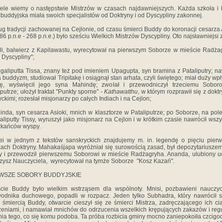
ele wiemy o następstwie Mistrzów w czasach najdawniejszych. Każda szkoła i
 buddyjska miała swoich specjalistów od Doktryny i od Dyscypliny zakonnej.
g tradycji zachowanej na Cejlonie, od czasu śmierci Buddy do koronacji cesarza 
486 p.n.e - 268 p.n.e.) było sześciu Wielkich Mistrzów Dyscypliny. Oto najsławniejsi z
li, balwierz z Kapilawastu, wyrecytował na pierwszym Soborze w mieście Radż
 Dyscypliny";
galiputta Tissa, znany też pod imieniem Upagupta, syn bramina z Pataliputry; na
a buddyzm, studiował Tripitakę i osiągnął stan arhata, czyli świętego; miał duży wp
kę, wyświęcił jego syna Mahindę; zwołał i przewodniczył trzeciemu Sobor
iputrze; ułożył traktat "Punkty sporne" -
Kathawatthu
, w którym rozprawił się z dokt
yckimi; rozesłał misjonarzy po całych Indiach i na Cejlon;
inda, syn cesarza Asioki, mnich w klasztorze w Pataliputrze; po Soborze, na pol
liputty Tissy, wyruszył jako misjonarz na Cejlon i w krótkim czasie nawrócił wszy
zkańców wyspy.
ei w jednym z tekstów sanskryckich znajdujemy m. in. legendę o pięciu pier
zach Doktryny. Mahakaśjapa wyróżniał się surowością zasad, był depozytariusze
 i przewodził pierwszemu Soborowi w mieście Radżagryha. Ananda, ulubiony u
zysz Nauczyciela, wyrecytował na tymże Soborze "Kosz Kazań".
WSZE SOBORY BUDDYJSKIE
cie Buddy było wielkim wstrząsem dla wspólnoty. Mnisi, pozbawieni nauczyc
odnika duchowego, popadli w rozpacz. Jeden tylko Subhadra, który nawrócił s
 śmiercią Buddy, otwarcie cieszył się ze śmierci Mistrza, zadręczającego ich ci
eniami, i namawiał mnichów do odrzucenia wszelkich krępujących zakazów i regu
nia tego, co się komu podoba. Ta próba rozbicia gminy mocno zaniepokoiła czcig