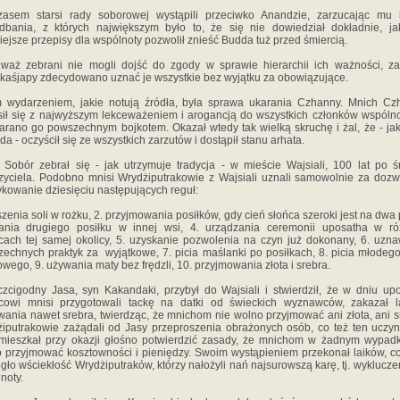
zasem starsi rady soborowej wystąpili przeciwko Anandzie, zarzucając mu l
dbania, z których największym było to, że się nie dowiedział dokładnie, ja
ejsze przepisy dla wspólnoty pozwolił znieść Budda tuż przed śmiercią.
waż zebrani nie mogli dojść do zgody w sprawie hierarchii ich ważności, z
aśjapy zdecydowano uznać je wszystkie bez wyjątku za obowiązujące.
 wydarzeniem, jakie notują źródła, była sprawa ukarania Czhanny. Mnich C
ił się z najwyższym lekceważeniem i arogancją do wszystkich członków wspólno
arano go powszechnym bojkotem. Okazał wtedy tak wielką skruchę i żal, że - jak
da - oczyścił się ze wszystkich zarzutów i dostąpił stanu arhata.
 Sobór zebrał się - jak utrzymuje tradycja - w mieście Wajsiali, 100 lat po ś
yciela. Podobno mnisi Wrydżiputrakowie z Wajsiali uznali samowolnie za doz
ykowanie dziesięciu następujących reguł:
szenia soli w rożku, 2. przyjmowania posiłków, gdy cień słońca szeroki jest na dwa 
rania drugiego posiłku w innej wsi, 4. urządzania ceremonii uposatha w ró
cach tej samej okolicy, 5. uzyskanie pozwolenia na czyn już dokonany, 6. uzn
echnych praktyk za wyjątkowe, 7. picia maślanki po posiłkach, 8. picia młodeg
wego, 9. używania maty bez frędzli, 10. przyjmowania złota i srebra.
zcigodny Jasa, syn Kakandaki, przybył do Wajsiali i stwierdził, że w dniu up
scowi mnisi przygotowali tackę na datki od świeckich wyznawców, zakazał l
ania nawet srebra, twierdząc, że mnichom nie wolno przyjmować ani złota, ani s
iputrakowie zażądali od Jasy przeproszenia obrażonych osób, co też ten uczyni
mieszkał przy okazji głośno potwierdzić zasady, że mnichom w żadnym wypad
 przyjmować kosztowności i pieniędzy. Swoim wystąpieniem przekonał laików, co
ło wściekłość Wrydżiputraków, którzy nałożyli nań najsurowszą karę, tj. wyklucze
noty.