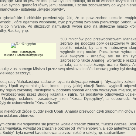
aśjapę. Miał on jeszcze inne powody do niepokoju, bo to on właśnie otrzymał od
 jako symbol godności równy jemu samemu, i został zobowiązany do wypełnieni
 mianowicie - ustalenia „świętej prawdy”.
a tybetańskie i chińskie potwierdzają fakt, że to powszechne uczucie zwątpi
wności, które ogarnęło wspólnotę, było przyczyną zwołania pierwszego Soboru w
ni po nirwanie. Po dłuższych namysłach wybór padł na stołeczne miasto kró
dhy, Radżagryhę.
500 mnichów pod przewodnictwem Mahaka
zebrało się podczas pory deszczowej w gr
pobliżu miasta, by tam w nabożnym skup
wygłosić całą naukę. Początkowo wybrano 
Indie - Radżagryha
miejsce I Soboru buddyjskiego
499 świętych - arhatów, ale na ich życ
zaproszono także Anandę, wprawdzie jeszc
arhata, za to najbliższego ucznia Buddy. 
naukę z ust samego Mistrza i przez swą nieskazitelność duchową godny był dostą
wielkiego zaszczytu.
godą rady Mahakaśjapa zadawał pytania dotyczące
winaji
tj. "dyscypliny zakonn
odny Upali wymieniał gdzie, komu i przy jakiej okazji Budda wygłosił odpow
isy reguły zakonnej. Następnie w podobny sposób Ananda wskazywał miejsce, o
t wygłoszonego przez Buddę kazania -
sutra
. Na podstawie odpowiedzi udzie
z Upalego ustalono zasadniczy trzon "Kosza Dyscypliny", a odpowiedzi A
żyły do ustanowienia "Kosza Kazań".
g niektórych źródeł buddyjskich Upali i Ananda przewodniczyli grupom mnichów i 
u ustalano zbiorowo.
m czasie nie wspomina się jeszcze wcale o trzecim zbiorze, "Koszu Wyższej Dokt
dharmapitaka
. Powstał on znacznie później od wymienionych, a jego autentycznoś
a Buddy” była nawet kwestionowana przez niektóre szkoły, np. sautrantików.