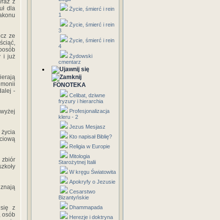
wraz z
uł dla
Życie, śmierć i rein
akonu
1
Życie, śmierć i rein
3
ecz ze
Życie, śmierć i rein
ściąć,
4
sposób
 i już
Żydowski
cmentarz
ierają
emonii
FONOTEKA
alej -
Celibat, dziwne
fryzury i hierarchia
 wyżej
Profesjonalizacja
kleru - 2
Jezus Mesjasz
 życia
Kto napisał Biblię?
ściową
Religia w Europie
Mitologia
 zbiór
Starożytnej Italii
zkoły
W kręgu Światowita
Apokryfy o Jezusie
uznają
Cesarstwo
Bizantyńskie
 się z
Dhammapada
, osób
Herezje i doktryna