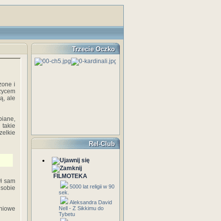
Trzecie Oczko
zone i
ężycem
ą, ale
biane,
 takie
zelkie
Rel-Club
FILMOTEKA
ył sam
5000 lat religii w 90
 sobie
sek.
Aleksandra David
pniowe
Nell - Z Sikkimu do
Tybetu