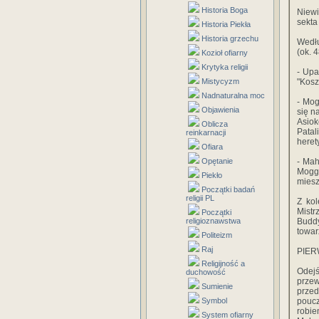
Historia Boga
Niewi
sekta
Historia Piekła
Historia grzechu
Wedłu
(ok. 
Kozioł ofiarny
Krytyka religii
- Upa
Mistycyzm
"Kosz
Nadnaturalna moc
- Mog
Objawienia
się n
Asio
Oblicza
Patal
reinkarnacji
heret
Ofiara
Opętanie
- Mah
Mogga
Piekło
mies
Początki badań
religii PL
Z kol
Mistr
Początki
religioznawstwa
Buddy
towar
Politeizm
Raj
PIER
Religijność a
Odejś
duchowość
przew
Sumienie
przed
Symbol
poucz
robie
System ofiarny