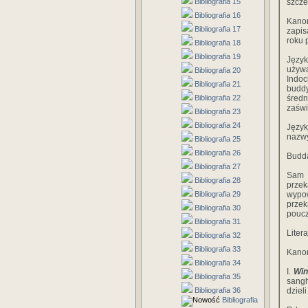
Bibliografia 15
szcze
Bibliografia 16
Kanon
Bibliografia 17
zapis
roku 
Bibliografia 18
Bibliografia 19
Język
używ
Bibliografia 20
Indoc
Bibliografia 21
budd
Bibliografia 22
śred
zaświ
Bibliografia 23
Bibliografia 24
Język
nazwy
Bibliografia 25
Bibliografia 26
Budda
Bibliografia 27
Sam 
Bibliografia 28
prze
Bibliografia 29
wypow
przek
Bibliografia 30
poucz
Bibliografia 31
Liter
Bibliografia 32
Bibliografia 33
Kanon
Bibliografia 34
I.
Win
Bibliografia 35
sangh
Bibliografia 36
dziel
Bibliografia