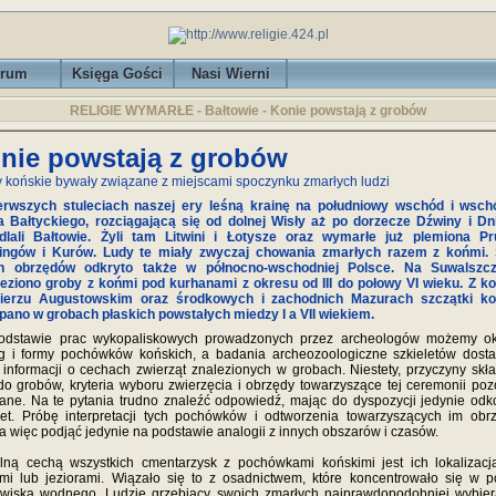
rum
Księga Gości
Nasi Wierni
RELIGIE WYMARŁE - Bałtowie - Konie powstają z grobów
nie powstają z grobów
 końskie bywały związane z miejscami spoczynku zmarłych ludzi
erwszych stuleciach naszej ery leśną krainę na południowy wschód i wsch
 Bałtyckiego, rozciągającą się od dolnej Wisły aż po dorzecze Dźwiny i Dn
edlali Bałtowie. Żyli tam Litwini i Łotysze oraz wymarłe już plemiona Pr
ingów i Kurów. Ludy te miały zwyczaj chowania zmarłych razem z końmi. 
ch obrzędów odkryto także w północno-wschodniej Polsce. Na Suwalszcz
eziono groby z końmi pod kurhanami z okresu od III do połowy VI wieku. Z ko
zierzu Augustowskim oraz środkowych i zachodnich Mazurach szczątki ko
ano w grobach płaskich powstałych miedzy I a VII wiekiem.
odstawie prac wykopaliskowych prowadzonych przez archeologów możemy okr
g i formy pochówków końskich, a badania archeozoologiczne szkieletów dosta
 informacji o cechach zwierząt znalezionych w grobach. Niestety, przyczyny skł
do grobów, kryteria wyboru zwierzęcia i obrzędy towarzyszące tej ceremonii poz
ane. Na te pytania trudno znaleźć odpowiedź, mając do dyspozycji jedynie od
let. Próbę interpretacji tych pochówków i odtworzenia towarzyszących im ob
 więc podjąć jedynie na podstawie analogii z innych obszarów i czasów.
ną cechą wszystkich cmentarzysk z pochówkami końskimi jest ich lokalizac
mi lub jeziorami. Wiązało się to z osadnictwem, które koncentrowało się w p
wiska wodnego. Ludzie grzebiący swoich zmarłych najprawdopodobniej wybier