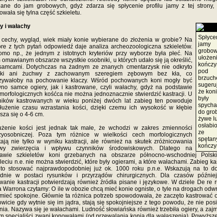
ane do jam grobowych, gdyż zdarza się spłycenie profilu jamy z tej strony,
owała się tylna część szkieletu.
y i wałachy
Spłyce
 cechy, wygląd, wiek miały konie wybierane do złożenia w grobie? Na
jamy
óre z tych pytań odpowiedź daje analiza archeozoologiczna szkieletów.
grobow
mo np., że jednym z istotnych kryteriów przy wyborze była płeć. Na
ułożen
 omawianym obszarze wszystkie osobniki, u których udało się ją określić,
kończy
 samcami. Dotychczas na żadnym ze znanych cmentarzysk nie odkryto
pod
ęki ani żuchwy z zachowanym szeregiem zębowym bez kła, co
brzuc
zywałoby na pochowanie klaczy. Wśród pochowanych koni mogły być
sugeru
no samce ogiery, jak i kastrowane, czyli wałachy, gdyż na podstawie
że kon
morfologicznych kośćca nie można jednoznacznie stwierdzić kastracji. U
były
ników kastrowanych w wieku poniżej dwóch lat zabieg ten powoduje
spych
łużenie czasu wzrastania kości, dzięki czemu ich wysokość w kłębie
do gro
sza się o 4-6 cm.
żywe l
osłabi
użenie kości jest jednak tak małe, że wchodzi w zakres zmienności
ze
zyosobniczej. Poza tym różnice w wielkości cech morfologicznych
spętan
ają nie tylko w wyniku kastracji, ale również na skutek zróżnicowania
kończy
wy zwierzęcia i wpływu czynników środowiskowych. Dlatego na
tawie szkieletów koni grzebanych na obszarze północno-wschodniej Polsk
cleciu n.e. nie można stwierdzić, które były ogierami, a które wałachami. Zabieg kas
ęto stosować najprawdopodobniej już ok. 1000 roku p.n.e. Wskazują na to d
ednie w postaci rysunków i przyrządów chirurgicznych. Dla czasów później
wanie kastracji potwierdzają również źródła pisane i językowe. W dziele De re r
 Warrona czytamy: O ile w obozie chcą mieć konie ogniste, o tyle na drogach odwr
mieć spokojne. Głównie ta różnica potrzeb spowodowała, że zaczęto kastrować o
wicie gdy wytnie się im jądra, stają się spokojniejsze z tego powodu, że nie pos
nia. Nazywa się je wałachami. Ludność słowiańska również trzebiła ogiery, a zaj
ym specjaliści zwani konowałami (od przewalania konia dla wałaszenia). Powyższe