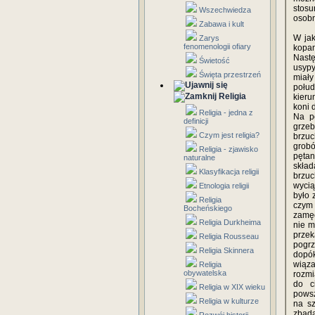
stosu
Wszechwiedza
osobn
Zabawa i kult
W ja
Zarys
fenomenologii ofiary
kopan
Nastę
Świetość
usypy
Święta przestrzeń
miały
połud
Religia
kieru
koni 
Religia - jedna z
Na p
definicji
grzeb
Czym jest religia?
brzuc
grob
Religia - zjawisko
pętan
naturalne
skła
Klasyfikacja religii
brzu
wycią
Etnologia religii
było 
Religia
czym 
Bocheńskiego
zamęc
Religia Durkheima
nie m
prze
Religia Rousseau
pogrz
Religia Skinnera
dopók
wiąza
Religia
obywatelska
rozmi
do c
Religia w XIX wieku
powsz
Religia w kulturze
na s
zbada