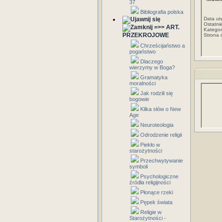
37
Bibliografia polska
Data ut
Ostatni
=>> ART.
Kategor
PRZEKROJOWE
Strona 
Chrześcijaństwo a
pogaństwo
Dlaczego
wierzymy w Boga?
Gramatyka
moralności
Jak rodzili się
bogowie
Kilka słów o New
Age
Neuroteologia
Odrodzenie religii
Piekło w
starożytności
Przechwytywanie
symboli
Psychologiczne
źródła religijności
Płonące rzeki
Pępek świata
Religie w
Starożytności -