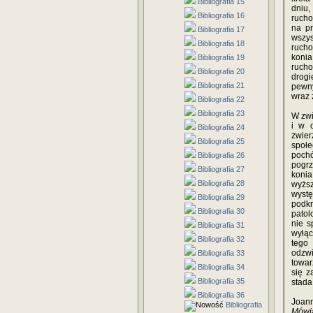
Bibliografia 15
dniu,
Bibliografia 16
rucho
na pr
Bibliografia 17
wszys
Bibliografia 18
rucho
konia
Bibliografia 19
rucho
Bibliografia 20
drogi
Bibliografia 21
pewny
wraz 
Bibliografia 22
Bibliografia 23
W zwi
i w 
Bibliografia 24
zwier
Bibliografia 25
społ
pochó
Bibliografia 26
pogrz
Bibliografia 27
konia
Bibliografia 28
wyżs
wyst
Bibliografia 29
podkr
Bibliografia 30
patol
nie s
Bibliografia 31
wyłąc
Bibliografia 32
tego 
odzw
Bibliografia 33
towar
Bibliografia 34
się z
Bibliografia 35
stada
Bibliografia 36
Joan
Bibliografia
Mówią