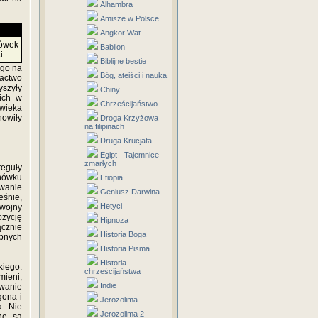
Alhambra
Amisze w Polsce
Angkor Wat
ówek
Babilon
i
Biblijne bestie
ego na
Bóg, ateiści i nauka
gactwo
szyły
Chiny
ich w
Chrześcijaństwo
owieka
nowiły
Droga Krzyżowa
na filipinach
Druga Krucjata
Egipt - Tajemnice
zmarłych
reguły
hówku
Etiopia
wanie
Geniusz Darwina
eśnie,
Hetyci
 wojny
ozycję
Hipnoza
ącznie
Historia Boga
obnych
Historia Pisma
Historia
kiego.
chrześcijaństwa
ieni,
Indie
owanie
gona i
Jerozolima
. Nie
Jerozolima 2
ne są