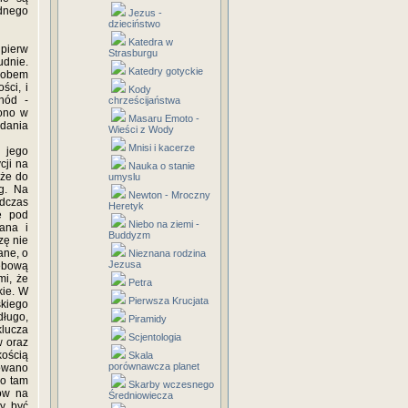
ednego
Jezus -
dzieciństwo
Katedra w
pierw
Strasburgu
udnie.
Katedry gotyckie
grobem
ści, i
Kody
chód -
chrześcijaństwa
żono w
Masaru Emoto -
adania
Wieści z Wody
Mnisi i kacerze
 jego
cji na
Nauka o stanie
 że do
umyslu
g. Na
Newton - Mroczny
odczas
Heretyk
e pod
Niebo na ziemi -
ana i
Buddyzm
zę nie
ane, o
Nieznana rodzina
Jezusa
zebową
mi, że
Petra
kie. W
Pierwsza Krucjata
kiego
długo,
Piramidy
klucza
Scjentologia
w oraz
kością
Skala
porównawcza planet
owano
no tam
Skarby wczesnego
ów na
Średniowiecza
ły być