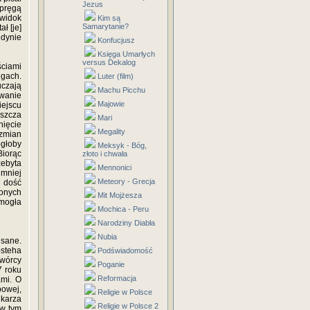
Jezus
pręgą
 widok
Kim są
Samarytanie?
ł [je]
edynie
Konfucjusz
Księga Umarłych
versus Dekalog
ściami
ęgach.
Luter (film)
uczają
Machu Picchu
owanie
Majowie
ejscu
aszcza
Mari
nięcie
Megality
zmian
głoby
Meksyk - Bóg,
Biorąc
złoto i chwała
ebyta
Mennonici
mniej
Meteory - Grecja
y dość
zonych
Mit Mojżesza
 mogła
Mochica - Peru
Narodziny Diabła
Nubia
isane.
steha
Podświadomość
twórcy
Poganie
7 roku
Reformacja
ami. O
owej,
Religie w Polsce
ikarza
Religie w Polsce 2
 w tym