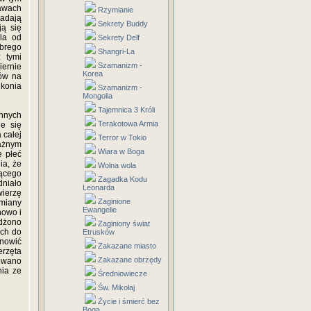
bawach
Rzymianie
ładają
Sekrety Buddy
ją się
ala od
Sekrety Delf
obrego
Shangri-La
z tymi
Szamanizm -
iernie
Korea
żów na
 konia
Szamanizm -
Mongolia
Tajemnica 3 Króli
ennych
Terakotowa Armia
e się
 całej
Terror w Tokio
ażnym
Wiara w Boga
e płeć
ia, że
Wolna wola
jącego
Zagadka Kodu
niało
Leonarda
ierzę
Zaginione
zmiany
Ewangelie
howo i
żdżono
Zaginiony świat
ich do
Etrusków
anowić
Zakazane miasto
rzęta
Zakazane obrzędy
rowano
nia ze
Średniowiecze
Św. Mikołaj
Życie i śmierć bez
Boga