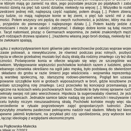
 w którym mają go zanieść na stos, jego pozostałe jeszcze po pijatykach i za
mości dzielą na pięć lub sześć działów, niekiedy na więcej [...]. Wszystko to rozk
zestrzeni jednej mili, najlepszą część najdalej, potem drugą [...]. Potem zbiera
cy ludzie, co mają najlepsze konie w tej ziemi, o pięć lub sześć mil z d
mości. Potem wszyscy oni pędzą do owych ruchomości, a jeździec, który ma d
, przyjedzie do pierwszego i najlepszego działu [...]. Potem każdy jedzie 
mościami i może je w całości zatrzymać. I dlatego dobre konie są tutaj niezm
e. Tacyt natomiast, pisząc o Germanach wspomina, że zwłoki znakomitych mę
ch rodzajach drzewa spalano [...] każdemu własną jego broń dodają, niekiedy też
ze zwłokami spalają.
ązku z wykorzystywaniem koni głównie jako wierzchowców podczas wypraw woj
czasie polowań, a niewykluczone, że również podczas prac rolnych, pozbyci
zęcia w ofierze grzebalnej musiało być dużą stratą dla rodziny zmarłego czy też dla
eczności. Poświęcenie konia w ofierze wiązało się więc ze szczególnie w
wkiem. Występowanie większości pochówków końskich razem z ludzkimi, gdzi
ebanego człowieka określano na ogół jako męską, było podstawą do stwierdzen
 składano do grobu w razie śmierci jego właściciela - wojownika reprezentu
zą warstwę społeczną, np. starszyznę rodowo-plemienną. Pogląd ten uzasad
ępowanie szczątków koni w grobach wyposażonych w broń, gdzie kosztowne zw
eślało szczególną rolę zmarłego. Lecz przeciwko tej koncepcji przemawiają 
ogiczne na kościach wielu pochowanych koni. Osobniki te były mniej sprawne ruc
pełniały swojej roli jako wierzchowce. Hipoteza ta sugerowałaby również, że je
znie na samcach. Jednakże samice także nadają się pod wierzch i nieużywanie 
celu byłoby niczym nieuzasadnioną stratą. Pochówki końskie mogły więc st
ierciedlenie w rytuale pogrzebowym zajęć gospodarczych ludności. Zwie
zyszyłyby zmarłemu pasterzowi pełniącemu nadzór nad stadem. Wtedy też kie
apewne jakimiś kryteriami, na przykład płci czy upośledzenia, przy wyborze ko
, łącząc ideologię z względami ekonomicznymi.
na Piątkowska-Małecka
 Wieki nr 7/2003