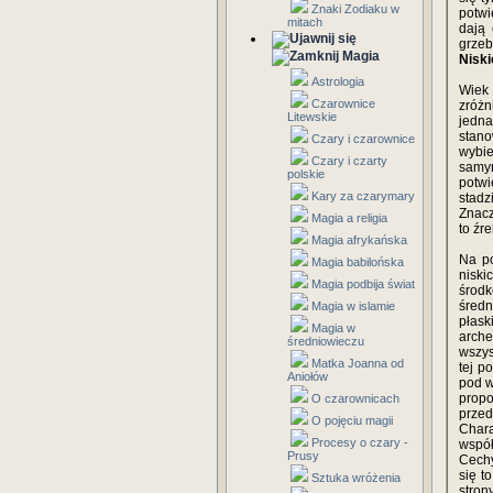
Znaki Zodiaku w
potwi
mitach
dają 
grzeb
Magia
Niski
Astrologia
Wiek
Czarownice
zróżn
Litewskie
jedna
stano
Czary i czarownice
wybie
Czary i czarty
samy
polskie
potwi
Kary za czarymary
stadz
Znacz
Magia a religia
to źre
Magia afrykańska
Na po
Magia babilońska
nisk
Magia podbija świat
środk
śred
Magia w islamie
płas
Magia w
arche
średniowieczu
wszys
Matka Joanna od
tej p
Aniołów
pod w
prop
O czarownicach
przed
O pojęciu magii
Chara
Procesy o czary -
współ
Prusy
Cechy
się t
Sztuka wróżenia
stron