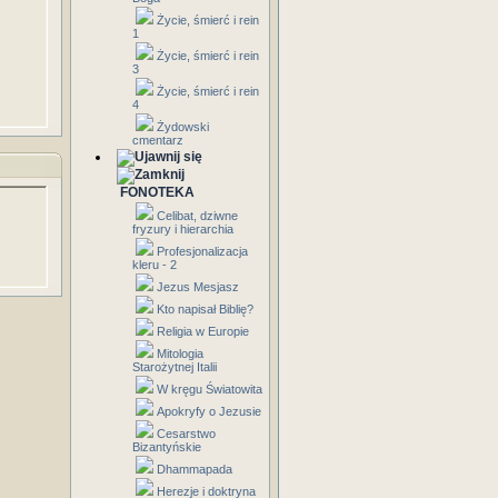
Życie, śmierć i rein
1
Życie, śmierć i rein
3
Życie, śmierć i rein
4
Żydowski
cmentarz
FONOTEKA
Celibat, dziwne
fryzury i hierarchia
Profesjonalizacja
kleru - 2
Jezus Mesjasz
Kto napisał Biblię?
Religia w Europie
Mitologia
Starożytnej Italii
W kręgu Światowita
Apokryfy o Jezusie
Cesarstwo
Bizantyńskie
Dhammapada
Herezje i doktryna