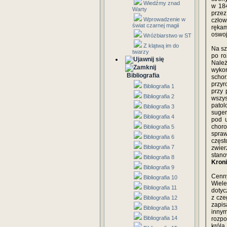
Wiedźmy znad
w 18
Warty
przez
Wprowadzenie w
człow
świat czarnej magii
rękam
oswoj
Wróżbiarstwo w ST
Z klątwą im do
Na sz
twarzy
po ro
Należ
wykor
Bibliografia
scho
przyr
Bibliografia 1
przy 
Bibliografia 2
wszy
pato
Bibliografia 3
suger
Bibliografia 4
pod 
chor
Bibliografia 5
spraw
Bibliografia 6
częst
Bibliografia 7
zwier
stano
Bibliografia 8
Kron
Bibliografia 9
Cenny
Bibliografia 10
Wiel
Bibliografia 11
dotyc
z cze
Bibliografia 12
zapis
Bibliografia 13
inny
Bibliografia 14
rozpo
króla