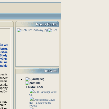
Trzecie Oczko
ód od
iepru,
usów,
Ślady
yźnie
lei na
ńskie
Rel-Club
eślić
rczyły
adania
ostają
FILMOTEKA
kopany
rzędów
5000 lat religii w 90
sek.
Aleksandra David
ja nad
Nell - Z Sikkimu do
obliżu
Tybetu
ali na