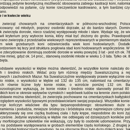
erdzają jedynie teoretyczną możliwość stosowania zabiegu kastracji koni, natomia
odpowiedzi na pytanie, czy konie rzeczywiście kastrowano, a tym bardziej czy
ano.
e i w kwiecie wieku
 zwierząt chowanych na cmentarzyskach w północno-wschodniej Polsc
icowany: od młodych, poprzez osobniki dojrzałe, aż do bardzo starych. Domi
k zwierzęta dorosłe, nieco rzadziej występowały młode i stare. Wydaje się, że wi
wił kryterium przy wyborze konia, który miał być złożony do grobu. Prawdopo
rano zwierzęta z przedziałów wiekowych reprezentowanych w plemiennym stadzi
m wiek grzebanych koni odzwierciedla wiek koni hodowlanych. Dodat
erdzeniem tej tezy jest struktura pogłowia stad koni hodowanych współcześnie. W
ie zdecydowanie dominują osobniki dorosłe w wieku powyżej 3 lat - jest ich ok. 78
nie mniej, gdyż ok. 14 proc., stanowią osobniki młode w wieku 1-3 lata. Tylko ok. 8
bięta.
dstawie wysokości w kłębie można stwierdzić, że wszystkie konie należały do
ich i średnio niskich. Widać przy tym różnicę między Suwalszczyzną a re
owych i zachodnich Mazur. Na Suwalszczyźnie występowały prawie wyłącznie os
nio niskie, o wysokości w kłębie od 132 do 135 cm, natomiast na cmentarzy
kich równie liczne były konie niskie, o wzroście poniżej 132 cm. Ba
ozoologiczne wykazują, że konie niskie i średnio niskie stanowiły ponad 80
tkich koni w okresie wpływów rzymskich i wędrówek ludów na terenie ziem polski
odstawie można stwierdzić, że zwierzęta pochowane na cmentarzyskach bałtyjskic
zględem wysokości typowymi przedstawicielami swojej populacji. Wszystkie konie
orcje kończyn właściwe dla typu tarpanopodobnego: stosunkowo duże od
ramienia i podudzia, mniejsze śródręcza i śródstopia oraz najmniejsze człony pa
kteryzowały się one ciężką budową ciała i były krępe, niepodobne do koni ży
cześnie. Jedynie wysokością w kłębie nie odbiegały od dzisiejszych koników pol
 morfologiczne szkieletów nie wskazują, czy były to osobniki udomowione. Prz
o na podstawie występowania w grobach elementów rzędu końskiego. Z drugiej 
y ze źródeł historycznych wiadomo, że na obszarze Prus żyło dużo dzikich koni. Jak