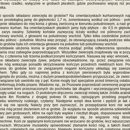
nkowo rzadko, wyłącznie w grobach płaskich, gdzie pochowano więcej niż j
ika.
ki sposób składano zwierzęta do grobów? Na cmentarzyskach kurhanowych naj
o prostokątną jamę do głębokości 1,7 m, zorientowaną wzdłuż osi północ - poł
pnie składano do niej konia z głową zwróconą w kierunku południowym, a nad 
wano kurhan. Na cmentarzyskach płaskich jamy były płytsze - do 0,5 m głęboko
 zarys owalny. Szkielety końskie zazwyczaj leżały wzdłuż osi północny za
niowy wschód, z głowami na południowy wschód. Tylko kilka osobników poło
nku północ - południe. Można więc przyjąć, że obowiązującą zasadą podczas skł
do grobów była ich orientacja głowami na południe lub południowy wschód.
odstawie ułożenia konia w grobie można podjąć próbę odtworzenia sposobu
ania oraz zabiegów poprzedzających. Wszystkie zwierzęta znajdowały się w pozy
hu z czterema lub trzema podkurczonymi kończynami. Nasuwa się więc wniosek,
ów składano zwierzęta żywe, jedynie obezwładnione, np. przez związanie nó
ie nóg wskazuje ponadto skrzyżowanie kończyn przednich niektórych koni. P
dania do grobów koni ze związanymi nogami kończyny układają się zawsz
chem. Tylko gdy co najmniej jedna z kończyn piersiowych była wyprostow
gnięta do przodu, można z dużym prawdopodobieństwem przypuszczać, że zwier
związane lub uwolniło się z pęt. Konie mogły być specjalnie przed śmiercią osłabi
informują źródła pisane. Wiadomo np., że Prusowie poprzedzali ceremonię pogr
zaniem koni przeznaczonych do pochówku tak długimi i wyczerpującymi biega
ogły ustać na nogach. O podobnym dręczeniu zwierząt mówią także źródła arabs
kazie Ibn Rosteha z drugiej połowy IX wieku, opisującym przebieg pogańs
ebu wielmoży ruskiego, czytamy: Następnie wzięli dwa konie i pędzili je tak 
i się nie spociły. Należy przy tym zaznaczyć, że przepędzanie koni nie wy
nia nóg przed złożeniem ich w grobie. Ze względu na sposób ułożenia szkieletó
ary jam grobowych, które na ogół były wąskie i niezbyt długie, dopasowane wiel
iał zwierząt, wielce prawdopodobne wydaje się, że wiązanie nóg stos
echnie. Koni ze spętanymi kończynami nie wrzucano do grobów, lecz wpuszcza
znurach. Wrzucanie musiałoby spowodować złamanie kości nóg, a takich ślad
nych szkieletach nie odnaleziono. Niekiedy konie spętane lub osłabione mog