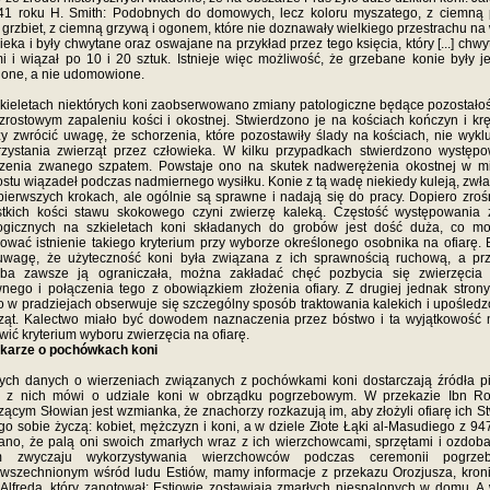
41 roku H. Smith: Podobnych do domowych, lecz koloru myszatego, z ciemną 
 grzbiet, z ciemną grzywą i ogonem, które nie doznawały wielkiego przestrachu na
ieka i były chwytane oraz oswajane na przykład przez tego księcia, który [...] chwyta
i i wiązał po 10 i 20 sztuk. Istnieje więc możliwość, że grzebane konie były j
one, a nie udomowione.
kieletach niektórych koni zaobserwowano zmiany patologiczne będące pozostało
zrostowym zapaleniu kości i okostnej. Stwierdzono je na kościach kończyn i kr
y zwrócić uwagę, że schorzenia, które pozostawiły ślady na kościach, nie wykl
zystania zwierząt przez człowieka. W kilku przypadkach stwierdzono występ
rzenia zwanego szpatem. Powstaje ono na skutek nadwerężenia okostnej w mi
ostu wiązadeł podczas nadmiernego wysiłku. Konie z tą wadę niekiedy kuleją, zwł
pierwszych krokach, ale ogólnie są sprawne i nadają się do pracy. Dopiero zroś
stkich kości stawu skokowego czyni zwierzę kaleką. Częstość występowania 
logicznych na szkieletach koni składanych do grobów jest dość duża, co mo
ować istnienie takiego kryterium przy wyborze określonego osobnika na ofiarę. 
uwagę, że użyteczność koni była związana z ich sprawnością ruchową, a prz
oba zawsze ją ograniczała, można zakładać chęć pozbycia się zwierzęcia 
nego i połączenia tego z obowiązkiem złożenia ofiary. Z drugiej jednak stron
o w pradziejach obserwuje się szczególny sposób traktowania kalekich i upośled
ząt. Kalectwo miało być dowodem naznaczenia przez bóstwo i ta wyjątkowość
wić kryterium wyboru zwierzęcia na ofiarę.
ikarze o pochówkach koni
ch danych o wierzeniach związanych z pochówkami koni dostarczają źródła p
e z nich mówi o udziale koni w obrządku pogrzebowym. W przekazie Ibn Ro
zącym Słowian jest wzmianka, że znachorzy rozkazują im, aby złożyli ofiarę ich S
go sobie życzą: kobiet, mężczyzn i koni, a w dziele Złote Łąki al-Masudiego z 94
ano, że palą oni swoich zmarłych wraz z ich wierzchowcami, sprzętami i ozdob
m zwyczaju wykorzystywania wierzchowców podczas ceremonii pogrzeb
wszechnionym wśród ludu Estiów, mamy informacje z przekazu Orozjusza, kron
 Alfreda, który zanotował: Estiowie zostawiają zmarłych niespalonych w domu. A