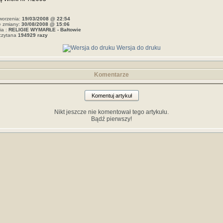
worzenia:
19/03/2008 @ 22:54
e zmiany:
30/08/2008 @ 15:06
ia :
RELIGIE WYMARŁE - Bałtowie
czytana
194929 razy
Wersja do druku
Komentarze
Komentuj artykuł
Nikt jeszcze nie komentował tego artykułu.
Bądź pierwszy!