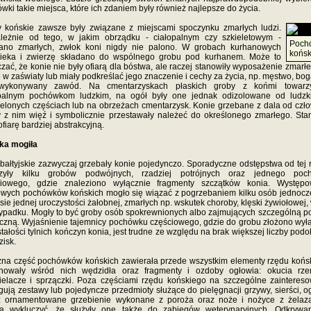
wki takie miejsca, które ich zdaniem były również najlepsze do życia.
 końskie zawsze były związane z miejscami spoczynku zmarłych ludzi.
ależnie od tego, w jakim obrządku - ciałopalnym czy szkieletowym -
Poch
ano zmarłych, zwłok koni nigdy nie palono. W grobach kurhanowych
końsk
wieka i zwierzę składano do wspólnego grobu pod kurhanem. Może to
zać, że konie nie były ofiarą dla bóstwa, ale raczej stanowiły wyposażenie zmarł
 w zaświaty lub miały podkreślać jego znaczenie i cechy za życia, np. męstwo, bo
wykonywany zawód. Na cmentarzyskach płaskich groby z końmi towarzy
opalnym pochówkom ludzkim, na ogół były one jednak odizolowane od ludzk
elonych częściach lub na obrzeżach cmentarzysk. Konie grzebane z dala od czł
ły z nim więź i symbolicznie przestawały należeć do określonego zmarłego. Sta
ofiarę bardziej abstrakcyjną.
ka mogiła
bałtyjskie zazwyczaj grzebały konie pojedynczo. Sporadyczne odstępstwa od tej 
czyły kilku grobów podwójnych, rzadziej potrójnych oraz jednego poc
ciowego, gdzie znaleziono wyłącznie fragmenty szczątków konia. Występo
wych pochówków końskich mogło się wiązać z pogrzebaniem kilku osób jednocz
sie jednej uroczystości żałobnej, zmarłych np. wskutek choroby, klęski żywiołowej,
ypadku. Mogły to być groby osób spokrewnionych albo zajmujących szczególną p
czną. Wyjaśnienie tajemnicy pochówku częściowego, gdzie do grobu złożono wył
tałości tylnich kończyn konia, jest trudne ze względu na brak większej liczby pod
zisk.
na część pochówków końskich zawierała przede wszystkim elementy rzędu końs
nowały wśród nich wędzidła oraz fragmenty i ozdoby ogłowia: okucia rzem
ielacze i sprzączki. Poza częściami rzędu końskiego na szczególne zainteres
gują zestawy lub pojedyncze przedmioty służące do pielęgnacji grzywy, sierści, o
t: ornamentowane grzebienie wykonane z poroża oraz noże i nożyce z żelaza
a wykluczyć, że służyły one także do zabiegów weterynaryjnych. Odkrywa