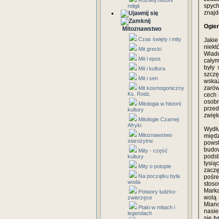
Rozwój historii
spych
religii
znajd
Ogier
Mitoznawstwo
Czas święty i mity
Jakie
niekt
Mit grecki
Wiado
Mit i epos
całym
były
Mit i kultura
szcz
Mit i sen
wska
zarów
Mit kosmogoniczny
Ks. Rodz.
cech 
osob
Mitologia w historii
przed
kultury
zwięk
Mitologie Czarnej
Afryki
Wydł
Mitoznawstwo
międ
starożytne
powst
budo
Mity - część
pods
kultury
tysią
Mity o potopie
zacz
Na początku była
pośr
woda
stoso
Marka
Potwory ludzko-
wolą 
zwierzęce
Miano
Ptaki w mitach i
nasie
legendach
się t