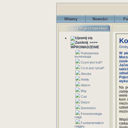
Witamy
Nowości
Fo
Religioznawstwo
Ko
==>>
Groby
WPROWADZENIE
W pi
Podstawowa
terminologia
Morza
zasi
Czym jest kult?
Jaćw
Co to jest rytuał?
taki
odnal
Absolut
Poje
Anioły
wykop
Ateizm
Na p
Bóg
zasię
wiele
Cud
koni 
Deizm
niezn
szkie
Demonizm
można
Fenomenologia
religii
Wspól
Fundamentalizm
rzeka
religijny
środo