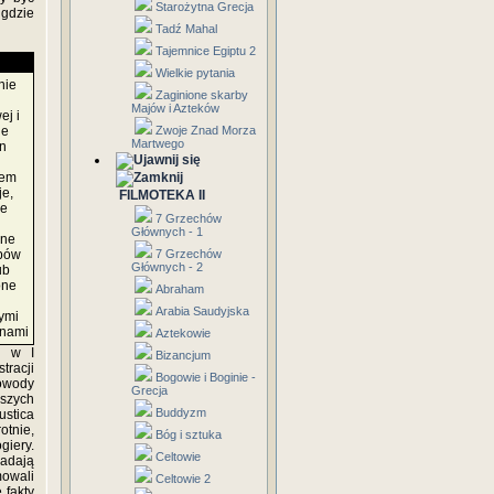
Starożytna Grecja
 gdzie
Tadź Mahal
Tajemnice Egiptu 2
Wielkie pytania
nie
Zaginione skarby
Majów i Azteków
ej i
ie
Zwoje Znad Morza
Martwego
n
hem
je,
FILMOTEKA II
ie
7 Grzechów
Głównych - 1
ane
bów
7 Grzechów
Głównych - 2
ub
one
Abraham
Arabia Saudyjska
ymi
nami
Aztekowie
i w I
Bizancjum
tracji
Bogowie i Boginie -
owody
Grecja
szych
Buddyzm
ustica
otnie,
Bóg i sztuka
giery.
Celtowie
iadają
mowali
Celtowie 2
 fakty