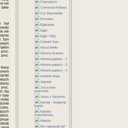
Chasydyzm
st nie
 takie
Czerwona Królowa
Czy Bóg istnieje
Echnaton
e był
Egipcjanie
nowały
Egipt
ek nie
dobnie
Egipt -Teby
e. Tym
Gobekli Tepe
kowym
 takim
Herod Wielki
 proc.
Historia Szatana
 proc.
Historia papieży - 1
Historia papieży - 2
 klasy
Historia papieży - 3
jonem
obniki
Istnienie Boga
skach
Japonia
dania
 proc.
Jezus inne
spojrzenie
ch. Na
h były
Jezus z Nazaretu
 miały
Karnak - świątynia
cinki
bogów
lcowe.
jących
Katedra
Gnieźnieńska
skich.
yjmuje
Katedry
jednak
Kim naprawdę był
 pisał