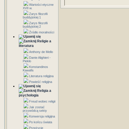
Wartości etyczne
XVII w.
Zarys filozofii
buddyjskiej 1
Zarys filozofii
buddyjskiej 2
Źródło moralności
Religie a
literatura
Anthony de Mello
Dante Alighieri -
Piekło
Konstandinos
Kawafis
Literatura religijna
Powieść religijna
Religia a
psychologia
Freud wobec religii
Jak zostać
przywódcą sekty
Konwersja religijna
Po końcu świata
Przeżycie