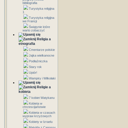
bibliografia
Turystyka religijna
1
Turystyka religijna
we Francji
Świątynie które
warto zobaczyć
Religia a
etnografia
Cmentarze polskie
Jajka wielkanocne
Podłaźniczka
Stary rok
Upiór!
Wampiry i Wilkołaki
Religie a
kobieta
7 kobiet Watykanu
Kobieta w
chrzescijaństwie
Kobieta w czasach
wypraw krzyżowych
Kobiety w Izraelu
Matylda z Canossy