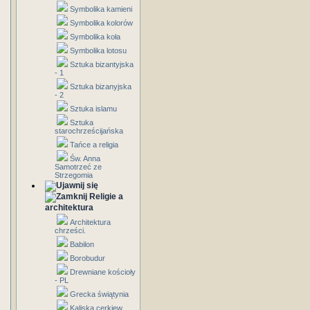
Symbolika kamieni
Symbolika kolorów
Symbolika koła
Symbolika lotosu
Sztuka bizantyjska
- 1
Sztuka bizanyjska
- 2
Sztuka islamu
Sztuka
starochrześcijańska
Tańce a religia
Św. Anna
Samotrzeć ze
Strzegomia
Religie a
architektura
Architektura
chrześci.
Babilon
Borobudur
Drewniane kościoły
- PL
Grecka świątynia
Kaliska cerkiew