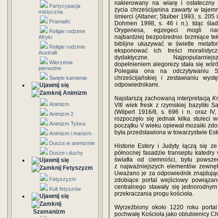
nakierowany na wiarę i ostateczny 
Partycypacja
życia chrześcijanina zawarty w tajemn
mistyczna
śmierci (Altaner; Stuiber 1993, s. 205 i
Pramatki
Dohmen 1998, s. 46 i n.). Idąc śla
Orygenesa, egzegeci mogli na
Religie rodzime
najbardziej bezpośrednio brzmiące tek
Afryki
biblijne ukazywać w świetle metafor
Religie rodzime
eksponować ich treści moralistycz
Australii
dydaktyczne. Najpopularniejs
Wierzenia
dopełnieniem alegorezy stała się wśró
pierwotne
Polegała ona na odczytywaniu S
chrześcijańskiej i zestawianiu wy
Święte kamienie
odpowiednikami.
Animizm
Najstarszą zachowaną interpretacją
Ks
Animizm
VIII wiek fresk z rzymskiej bazyliki
(Wilpert 1916/II, s. 696 i n. oraz I
Animizm 2
rozpoczęło się jednak kilka stuleci 
Animizm Tylora
początku V wieku opiewał mozaiki zdob
była przedstawiona w towarzystwie Ester
Animizm i manizm
Dusza w animizmie
Historie Estery i Judyty łączą się 
północnej fasadzie transeptu katedry 
Dusze i duchy
światła od ciemności, bytu powsze
z najważniejszych elementów zewnętr
Fetyszyzm
Uważano je za odpowiednik znajdując
Fetyszyzm
zdobiące portal wejściowy powiąza
centralnego stawały się jednorodnym
Kult fetyszów
przekraczania progu kościoła.
Wyrzeźbiony około 1220 roku portal
Szamanizm
pochwałę Kościoła jako oblubienicy Ch