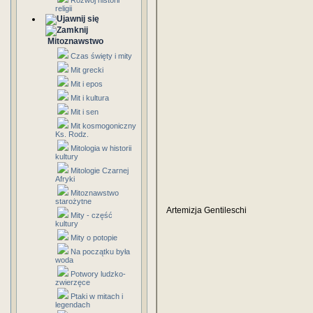
Rozwój historii
religii
Mitoznawstwo
Czas święty i mity
Mit grecki
Mit i epos
Mit i kultura
Mit i sen
Mit kosmogoniczny
Ks. Rodz.
Mitologia w historii
kultury
Mitologie Czarnej
Afryki
Mitoznawstwo
starożytne
Artemizja Gentileschi
Mity - część
kultury
Mity o potopie
Na początku była
woda
Potwory ludzko-
zwierzęce
Ptaki w mitach i
legendach