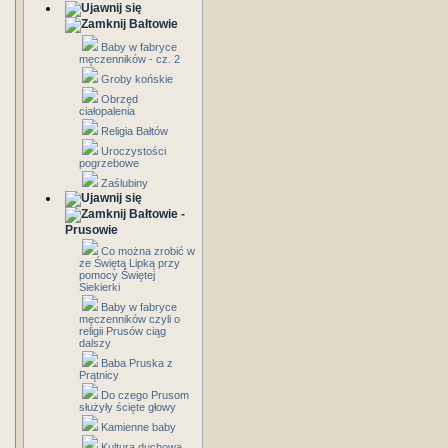
Bałtowie
Baby w fabryce
męczenników - cz. 2
Groby końskie
Obrzęd
ciałopalenia
Religia Bałtów
Uroczystości
pogrzebowe
Zaślubiny
Bałtowie -
Prusowie
Co można zrobić w
ze Świętą Lipką przy
pomocy Świętej
Siekierki
Baby w fabryce
męczenników czyli o
religii Prusów ciąg
dalszy
Baba Pruska z
Prątnicy
Do czego Prusom
służyły ścięte głowy
Kamienne baby
Kultura duchowa