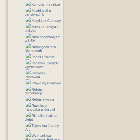
Komunizm a religia
Machiavelli o
państwach k
Matylda z Canossy
Mieszko I religia i
polityka
Neokonserwatyzm
w USA
Neopoganizm w
Niemczech
Pacelli i Pavelic
Państwo i związki
wyznaniowe
Pierwsza
Poprawka
Prawo wyznaniowe
Religia i
demokracja
Religie a wojna
Rewolucja
francuska a Kościół
Richelieu i raison
d'état
Tajemnica Joanny
'Arc
Wyznaniowa
Skandynawia: Religia a