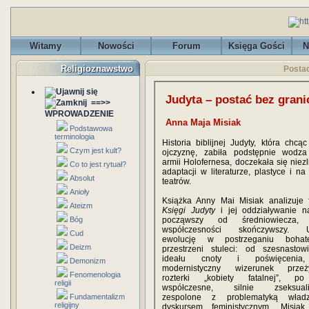
Witamy
Nowości
Forum
Księga Gości
N
Religioznawstwo
Postaci
Judyta – postać bez granic
==>>
WPROWADZENIE
Anna Maja Misiak
Podstawowa
terminologia
Historia biblijnej Judyty, która chcą
Czym jest kult?
ojczyznę, zabiła podstępnie wodza
armii Holofernesa, doczekała się niez
Co to jest rytuał?
adaptacji w literaturze, plastyce i n
Absolut
teatrów.
Anioły
Książka Anny Mai Misiak analizuje
Ateizm
Księgi Judyty
i jej oddziaływanie n
Bóg
począwszy od średniowiecza
współczesności skończywszy. U
Cud
ewolucję w postrzeganiu bohat
Deizm
przestrzeni stuleci: od szesnastow
ideału cnoty i poświęcenia,
Demonizm
modernistyczny wizerunek przeży
Fenomenologia
rozterki „kobiety fatalnej”, po
religii
współczesne, silnie zseksuali
Fundamentalizm
zespolone z problematyką wład
religijny
dyskursem feministycznym, Misiak 