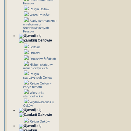
Prusów
Religia Bałtów
Wiara Prusów
Ślady szamanizmu
w religijności
średniowiecznych
Prusów
Celtowie
Beltaine
Druidzi
Druidzi w źródłach
Niebo i słońce w
mitach celtyckich
Religia
starożytnych Celtów
Religie Celtów -
zarys tematu
Wierzenia
staroceltyckie
Wędrówki dusz u
Celtów
Dakowie
Religia Daków