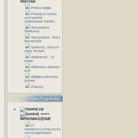
obyczaje
Polska wigilja
Poświęcić bożka,
czyli polskie
świętowanie Sobótki
Staropolska
Wielkanoc
Staropolskie - Boże
Narodzenie
Sylwestry, których
nigdy nie było
Walentynki - 14
lutego
Wielkanoc dawniej i
dziś
Wigilijne wierzenia
ludowe
Zapusty
Europa Pogańska
==>>
WPROWADZENIE
O
słowiańszczyźnie przed
chrześcijaństwem