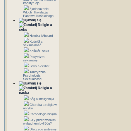
konstytucja
Zjednoczenie
Włoch i likwidacja
Państwa Kościelnego
Religie a
seks
Heloiza i Abelard
Kościół a
seksualność
Kościół i seks
Pesymizm
seksualny
Seks a celibat
Tantryczna
Psychologia
Seksualności
Religia a
nauka
Bóg a inteligencja
Choroba a religia w
antyku
Chronologia biblijna
Czy przed wielkim
wybuchem był Bóg?
Dlaczego jesteśmy