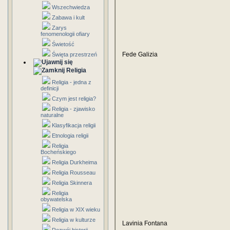
Wszechwiedza
Zabawa i kult
Zarys
fenomenologii ofiary
Świetość
Fede Galizia
Święta przestrzeń
Religia
Religia - jedna z
definicji
Czym jest religia?
Religia - zjawisko
naturalne
Klasyfikacja religii
Etnologia religii
Religia
Bocheńskiego
Religia Durkheima
Religia Rousseau
Religia Skinnera
Religia
obywatelska
Religia w XIX wieku
Religia w kulturze
Lavinia Fontana