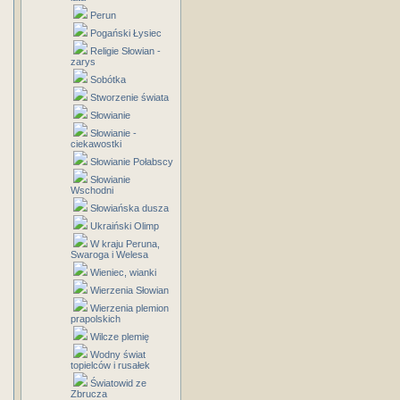
Perun
Pogański Łysiec
Religie Słowian -
zarys
Sobótka
Stworzenie świata
Słowianie
Słowianie -
ciekawostki
Słowianie Połabscy
Słowianie
Wschodni
Słowiańska dusza
Ukraiński Olimp
W kraju Peruna,
Swaroga i Welesa
Wieniec, wianki
Wierzenia Słowian
Wierzenia plemion
prapolskich
Wilcze plemię
Wodny świat
topielców i rusałek
Światowid ze
Zbrucza