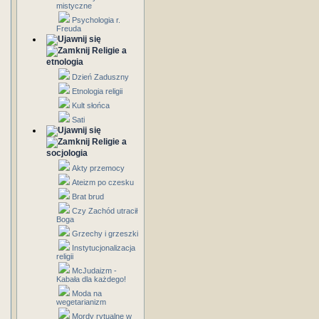
mistyczne
Psychologia r.
Freuda
Religie a
etnologia
Dzień Zaduszny
Etnologia religii
Kult słońca
Sati
Religie a
socjologia
Akty przemocy
Ateizm po czesku
Brat brud
Czy Zachód utracił
Boga
Grzechy i grzeszki
Instytucjonalizacja
religii
McJudaizm -
Kabała dla każdego!
Moda na
wegetarianizm
Mordy rytualne w