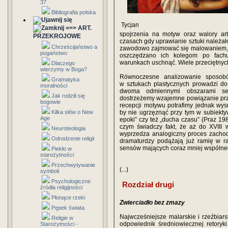
37
Bibliografia polska
Tycjan
=>> ART.
spojrzenia na motyw oraz walory art
PRZEKROJOWE
czasach gdy uprawianie sztuki należał
Chrześcijaństwo a
zawodowo zajmować się malowaniem, rz
pogaństwo
oszczędzano ich kolegom po fachu
warunkach uschnąć. Wiele przeciętny
Dlaczego
wierzymy w Boga?
Równoczesne analizowanie sposobó
Gramatyka
w sztukach plastycznych prowadzi d
moralności
dwoma odmiennymi obszarami sem
Jak rodzili się
dostrzeżemy wzajemne powiązanie prze
bogowie
recepcji motywu potrafimy jednak wys
Kilka słów o New
by nie ugrzęznąć przy tym w subiekty
Age
epoki” czy też „ducha czasu” (Praz 198
czym świadczy fakt, że aż do XVIII
Neuroteologia
wyprzedza analogiczny proces zachodz
Odrodzenie religii
dramaturdzy podążają już ramię w r
sensów mających coraz mniej wspólnego
Piekło w
starożytności
Przechwytywanie
(...)
symboli
Psychologiczne
Rozdział drugi
źródła religijności
Płonące rzeki
Zwierciadło bez zmazy
Pępek świata
Najwcześniejsze malarskie i rzeźbiarsk
Religie w
odpowiednik średniowiecznej retoryk
Starożytności -