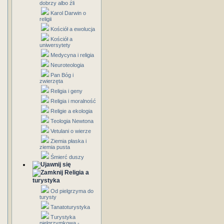
dobrzy albo źli
Karol Darwin o
religii
Kościół a ewolucja
Kościół a
uniwersytety
Medycyna i religia
Neuroteologia
Pan Bóg i
zwierzęta
Religia i geny
Religia i moralność
Religie a ekologia
Teologia Newtona
Vetulani o wierze
Ziemia płaska i
ziemia pusta
Śmierć duszy
Religia a
turystyka
Od pielgrzyma do
turysty
Tanatoturystyka
Turystyka
pielgrzymkowa -