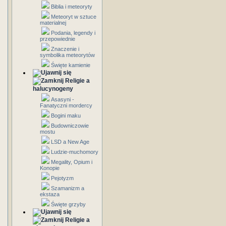
Biblia i meteoryty
Meteoryt w sztuce
materialnej
Podania, legendy i
przepowiednie
Znaczenie i
symbolika meteorytów
Święte kamienie
Religie a
halucynogeny
Asasyni -
Fanatyczni mordercy
Bogini maku
Budowniczowie
mostu
LSD a New Age
Ludzie-muchomory
Megality, Opium i
Konopie
Pejotyzm
Szamanizm a
ekstaza
Święte grzyby
Religie a