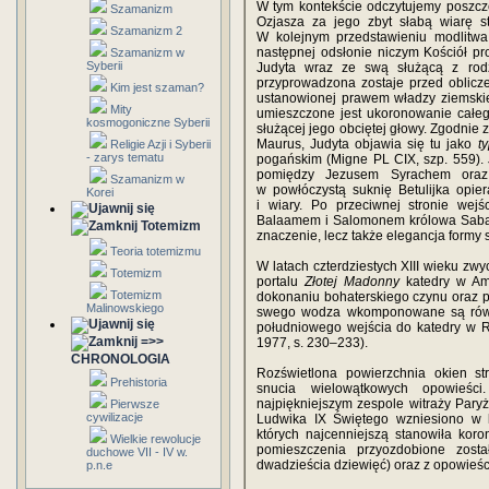
W tym kontekście odczytujemy poszczeg
Szamanizm
Ozjasza za jego zbyt słabą wiarę s
Szamanizm 2
W kolejnym przedstawieniu modlitwa
następnej odsłonie niczym Kościół p
Szamanizm w
Syberii
Judyta wraz ze swą służącą z rod
przyprowadzona zostaje przed oblicz
Kim jest szaman?
ustanowionej prawem władzy ziemskie
Mity
umieszczone jest ukoronowanie całeg
kosmogoniczne Syberii
służącej jego obciętej głowy. Zgodnie 
Maurus, Judyta objawia się tu jako
t
Religie Azji i Syberii
- zarys tematu
pogańskim (Migne PL CIX, szp. 559). 
pomiędzy Jezusem Syrachem oraz
Szamanizm w
w powłóczystą suknię Betulijka opie
Korei
i wiary. Po przeciwnej stronie wej
Balaamem i Salomonem królowa Saba. P
Totemizm
znaczenie, lecz także elegancja formy 
Teoria totemizmu
W latach czterdziestych XIII wieku zw
Totemizm
portalu
Złotej Madonny
katedry w Ami
Totemizm
dokonaniu bohaterskiego czynu oraz p
Malinowskiego
swego wodza wkomponowane są równi
południowego wejścia do katedry w
=>>
1977, s. 230–233).
CHRONOLOGIA
Rozświetlona powierzchnia okien str
Prehistoria
snucia wielowątkowych opowieśc
najpiękniejszym zespole witraży Par
Pierwsze
cywilizacje
Ludwika IX Świętego wzniesiono w l
których najcenniejszą stanowiła kor
Wielkie rewolucje
pomieszczenia przyozdobione zosta
duchowe VII - IV w.
dwadzieścia dziewięć) oraz z opowieści
p.n.e