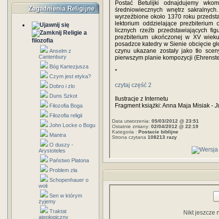
Postać Betulijki odnajdujemy wkom
Zagadnienia Religijne
średniowiecznych wnętrz sakralnych
wyrzeźbione około 1370 roku przedst
lektorium oddzielające prezbiterium
licznych rzeźb przedstawiających fi
Religie a
prezbiterium ukończonej w XV wieku
filozofia
posadzce katedry w Sienie obcięcie g
czynu ukazane zostały jako tło sceny
Anselm z
Cantenbury
pierwszym planie kompozycji (Ehrenstei
Bóg Kartezjusza
*
Czym jest etyka?
czytaj część 2
Dobro i zlo
Duns Szkot
Ilustracje z Internetu
Fragment książki: Anna Maja Misiak -
J
Filozofia Boga
Filozofia religii
Data utworzenia:
05/03/2012 @ 23:51
John Locke o Bogu
Ostatnie zmiany:
02/04/2012 @ 22:19
Kategoria :
Postacie biblijne
Mantra
Strona czytana
108213 razy
O duszy -
Arystoteles
Państwo Platona
Problem zła
Schopenhauer o
woli
Sen w którym
żyjemy
Traktat
Nikt jeszcze 
ateologiczny