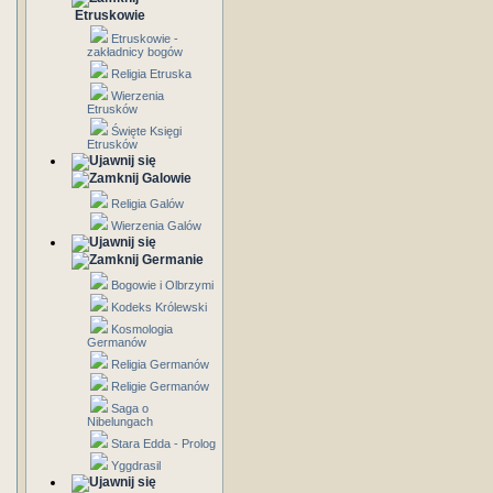
Etruskowie
Etruskowie -
zakładnicy bogów
Religia Etruska
Wierzenia
Etrusków
Święte Księgi
Etrusków
Galowie
Religia Galów
Wierzenia Galów
Germanie
Bogowie i Olbrzymi
Kodeks Królewski
Kosmologia
Germanów
Religia Germanów
Religie Germanów
Saga o
Nibelungach
Stara Edda - Prolog
Yggdrasil