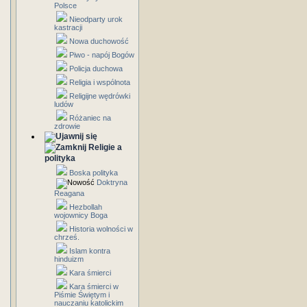
Polsce
Nieodparty urok
kastracji
Nowa duchowość
Piwo - napój Bogów
Policja duchowa
Religia i wspólnota
Religijne wędrówki
ludów
Różaniec na
zdrowie
Religie a
polityka
Boska polityka
Doktryna
Reagana
Hezbollah
wojownicy Boga
Historia wolności w
chrześ.
Islam kontra
hinduizm
Kara śmierci
Kara śmierci w
Piśmie Świętym i
nauczaniu katolickim