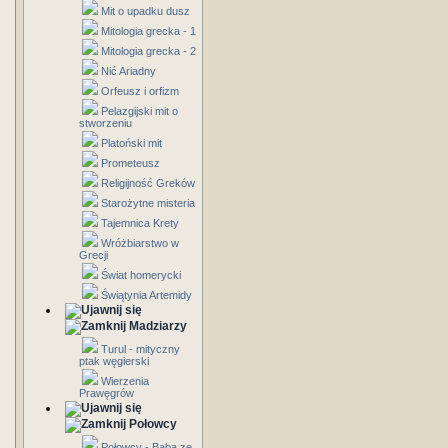
Mit o upadku dusz
Mitologia grecka - 1
Mitologia grecka - 2
Nić Ariadny
Orfeusz i orfizm
Pelazgijski mit o
stworzeniu
Platoński mit
Prometeusz
Religijność Greków
Starożytne misteria
Tajemnica Krety
Wróżbiarstwo w
Grecji
Świat homerycki
Świątynia Artemidy
Madziarzy
Turul - mityczny
ptak węgierski
Wierzenia
Prawęgrów
Połowcy
Połowcy - Baba ze