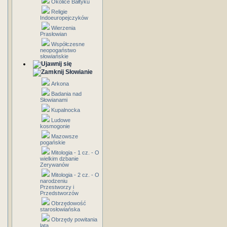
Okolice Bałtyku
Religie
Indoeuropejczyków
Wierzenia
Prasłowian
Współczesne
neopogaństwo
słowiańskie
Słowianie
Arkona
Badania nad
Słowianami
Kupalnocka
Ludowe
kosmogonie
Mazowsze
pogańskie
Mitologia - 1 cz. - O
wielkim dzbanie
Zerywanów
Mitologia - 2 cz. - O
narodzeniu
Przestworzy i
Przedstworzów
Obrzędowość
starosłowiańska
Obrzędy powitania
lata