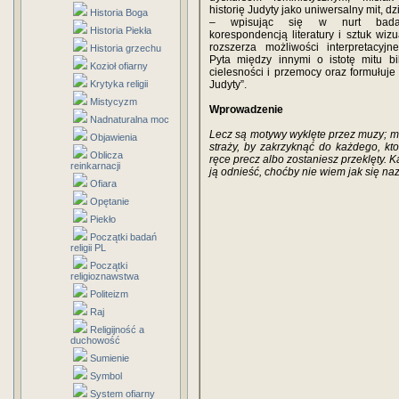
historię Judyty jako uniwersalny mit, dz
Historia Boga
– wpisując się w nurt bad
Historia Piekła
korespondencją literatury i sztuk wiz
rozszerza możliwości interpretacyj
Historia grzechu
Pyta między innymi o istotę mitu bi
Kozioł ofiarny
cielesności i przemocy oraz formułuj
Krytyka religii
Judyty”.
Mistycyzm
Wprowadzenie
Nadnaturalna moc
Lecz są motywy wyklęte przez muzy; mo
Objawienia
straży, by zakrzyknąć do każdego, kto
Oblicza
ręce precz albo zostaniesz przeklęty. 
reinkarnacji
ją odnieść, choćby nie wiem jak się na
Ofiara
Opętanie
Piekło
Początki badań
religii PL
Początki
religioznawstwa
Politeizm
Raj
Religijność a
duchowość
Sumienie
Symbol
System ofiarny