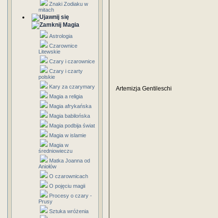
Znaki Zodiaku w
mitach
Magia
Astrologia
Czarownice
Litewskie
Czary i czarownice
Czary i czarty
polskie
Kary za czarymary
Artemizja Gentileschi
Magia a religia
Magia afrykańska
Magia babilońska
Magia podbija świat
Magia w islamie
Magia w
średniowieczu
Matka Joanna od
Aniołów
O czarownicach
O pojęciu magii
Procesy o czary -
Prusy
Sztuka wróżenia