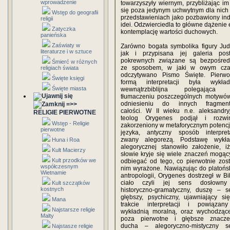
wprowadzenie
towarzyszyły wiernym, przybliżając im
się poza jedynym uchwytnym dla nich 
Wstęp do geografii
przedstawieniach jako pozbawiony ind
religii
idei. Odzwierciedla to główne dążenie 
Zatyczka
kontemplację wartości duchowych.
panieńska
Zaświaty w
Zarówno bogata symbolika figury Judy
literaturze i w sztuce
jak i przypisana jej galeria post
pokrewnych związane są bezpośred
Śmierć w różnych
ze sposobem, w jaki w owym cza
religiach świata
odczytywano Pismo Święte. Pierwo
Święte księgi
formą interpretacji była wykład
Święte miasta
wewnątrzbiblijna polegająca
tłumaczeniu poszczególnych motywó
odniesieniu do innych fragmen
=>>
całości. W II wieku n.e. aleksandryj
RELIGIE PIERWOTNE
teolog Orygenes podjął i rozwin
Wstęp - Religie
zakorzeniony w metaforycznym potencj
pierwotne
języka, antyczny sposób interpreta
zwany alegorezą. Podstawę wykła
Huna i Roa
alegorycznej stanowiło założenie, i
Kult Macierzy
słowie kryje się wiele znaczeń mogąc
Kult przodków we
odbiegać od tego, co pierwotnie zost
współczesnym
nim wyrażone. Nawiązując do platońsk
Wietnamie
antropologii, Orygenes dostrzegł w Bib
ciało czyli jej sens dosłown
Kult szczątków
kostnych
historyczno-gramatyczny, duszę – s
głębszy, psychiczny, ujawniający si
Mana
trakcie interpretacji i powiązan
Najstarsze religie
wykładnią moralną, oraz wychodząc
Malty
poza pierwotne i głębsze znacze
ducha – alegoryczno-mistyczny s
Najstasze religie