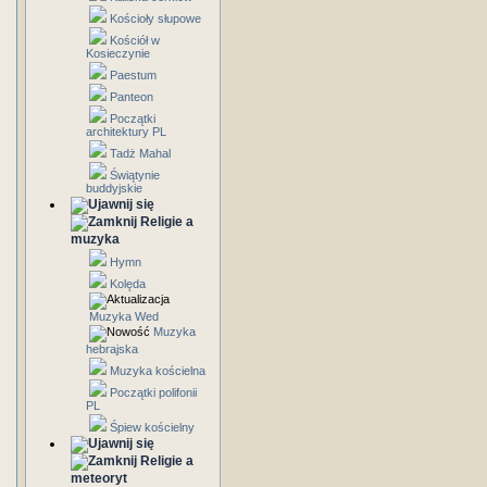
Kościoły słupowe
Kościół w
Kosieczynie
Paestum
Panteon
Początki
architektury PL
Tadż Mahal
Świątynie
buddyjskie
Religie a
muzyka
Hymn
Kolęda
Muzyka Wed
Muzyka
hebrajska
Muzyka kościelna
Początki polifonii
PL
Śpiew kościelny
Religie a
meteoryt