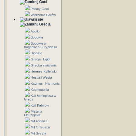
Goci
Polscy Goci
Wierzenia Gotów
Grecja
Apollo
Bogowie
Bogowie w
tragediach Eurypidesa
Dionizje
Grecja i Egipt
Grecka świątynia
Hermes Kylleński
Hestia i Westa
Kadmos i Harmonia
Kosmogonia
Kult Asklepiosa w
Grecji
Kult Kabirów
Misteria
Eleuzyjskie
Mit Adonisa
Mit Orfeusza
Mit Syzyfa