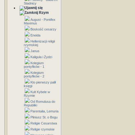
Stadnicy
Rzym
August - Pontifex
Maximus
Boskość cesarzy
Eneida
Hellenizacji religii
rzymskiej
Janus
Kaligula i Żydzi
Kolegium
pontyfików - 1
Kolegium
pontyfików - 2
Kto pierwszy palił
księgi
Kult Kybele w
Rzymie
Od Romulusa do
Republiki
Parentalia, Lemuria
Pliniusz St. o Bogu
Religie Cesarstwa
Religie rzymskie