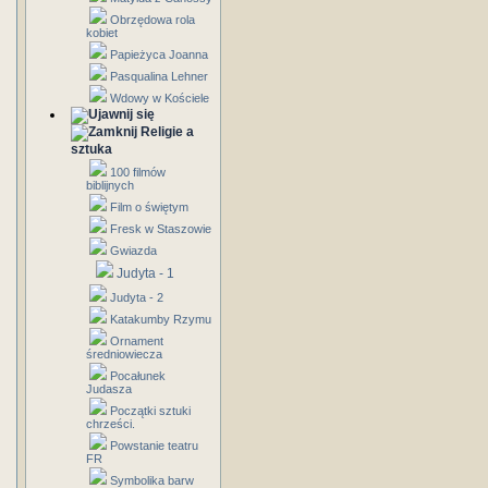
Obrzędowa rola
kobiet
Papieżyca Joanna
Pasqualina Lehner
Wdowy w Kościele
Religie a
sztuka
100 filmów
biblijnych
Film o świętym
Fresk w Staszowie
Gwiazda
Judyta - 1
Judyta - 2
Katakumby Rzymu
Ornament
średniowiecza
Pocałunek
Judasza
Początki sztuki
chrześci.
Powstanie teatru
FR
Symbolika barw