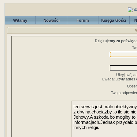
Witamy
Nowości
Forum
Księga Gości
N
W
Dziękujemy za poświęcen
Two
Ukryj twój 
Uwaga: Użyty adres 
Obser
Twoja odpowie
ten serwis jest malo obiektywny
z drwina.chociażby ,o ile sie 
Jehowy.A szkoda bo moglby to 
informacjach.Jednak przydało b
innych religii.