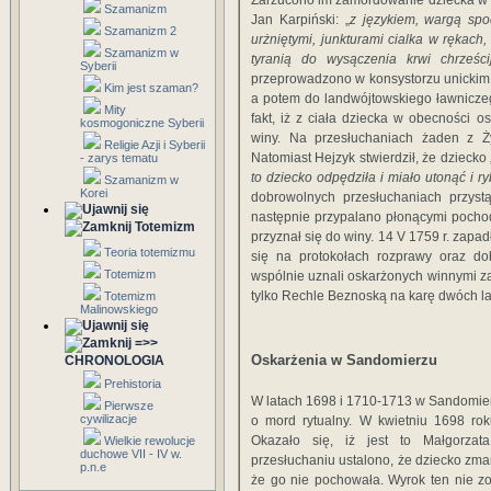
Zarzucono im zamordowanie dziecka w k
Szamanizm
Jan Karpiński: „
z językiem, wargą spo
Szamanizm 2
urżniętymi, junkturami cialka w rękac
Szamanizm w
tyranią do wysączenia krwi chrześci
Syberii
przeprowadzono w konsystorzu unickim w
Kim jest szaman?
a potem do landwójtowskiego ławnicze
Mity
fakt, iż z ciała dziecka w obecności 
kosmogoniczne Syberii
winy. Na przesłuchaniach żaden z Ż
Religie Azji i Syberii
Natomiast Hejzyk stwierdził, że dziecko 
- zarys tematu
to dziecko odpędziła i miało utonąć i r
Szamanizm w
Korei
dobrowolnych przesłuchaniach przystą
następnie przypalano płonącymi pochod
Totemizm
przyznał się do winy. 14 V 1759 r. zapad
Teoria totemizmu
się na protokołach rozprawy oraz do
Totemizm
wspólnie uznali oskarżonych winnymi za
tylko Rechle Beznoską na karę dwóch la
Totemizm
Malinowskiego
=>>
Oskarżenia w Sandomierzu
CHRONOLOGIA
Prehistoria
W latach 1698 i 1710-1713 w Sandomier
Pierwsze
cywilizacje
o mord rytualny. W kwietniu 1698 rok
Okazało się, iż jest to Małgorzat
Wielkie rewolucje
duchowe VII - IV w.
przesłuchaniu ustalono, że dziecko zmar
p.n.e
że go nie pochowała. Wyrok ten nie zo