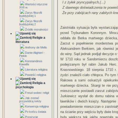
I z żyłek pryncypalnych,(…)
Wartości etyczne
Z dawnego doświadczenia te powieś
XVII w.
Że przy zabójcach rany zabitych krw
Zarys filozofii
buddyjskiej 1
Zarys filozofii
buddyjskiej 2
Zaistniała sytuacja była wystarcz
Źródło moralności
przed Trybunałem Koronnym. Mroczk
Religie a
oddała do Berka martwego dziecka, 
literatura
Zarzut o popełnienie morderstwa 
Anthony de Mello
Aleksandrem Berkiem, jak również je
Dante Alighieri -
do winy. Sąd jednak podjął decyzje o 
Piekło
W 1710 roku w Sandomierzu doszło
Konstandinos
podejrzanym był rabin Jakub Herc
Kawafis
Krasnowskiego. 18 sierpnia 1710 r
Literatura religijna
żydzi znaleźli ciało chłopca. Po tym f
Powieść religijna
Rakowa a sami oskarżyli opiekunk
Religia a
martwego dziecka. Skargi te nie prz
psychologia
mieszczanie postawili zarzut zabójst
Freud wobec religii
Jurkiewicz wysłał do domu rabina w
Jak zostać
ławników i dwóch księży. Następni
przywódcą sekty
powiadomienie mieszczan o zaistnia
Konwersja religijna
na ścianie przy wejściu były dwie krop
Po końcu świata
była większa tek jakby powstała w
Przeżycie