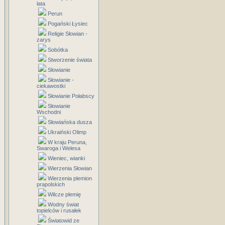
lata
Perun
Pogański Łysiec
Religie Słowian -
zarys
Sobótka
Stworzenie świata
Słowianie
Słowianie -
ciekawostki
Słowianie Połabscy
Słowianie
Wschodni
Słowiańska dusza
Ukraiński Olimp
W kraju Peruna,
Swaroga i Welesa
Wieniec, wianki
Wierzenia Słowian
Wierzenia plemion
prapolskich
Wilcze plemię
Wodny świat
topielców i rusałek
Światowid ze