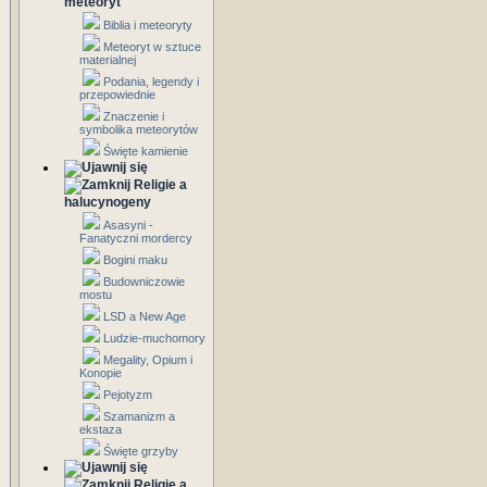
meteoryt
Biblia i meteoryty
Meteoryt w sztuce
materialnej
Podania, legendy i
przepowiednie
Znaczenie i
symbolika meteorytów
Święte kamienie
Religie a
halucynogeny
Asasyni -
Fanatyczni mordercy
Bogini maku
Budowniczowie
mostu
LSD a New Age
Ludzie-muchomory
Megality, Opium i
Konopie
Pejotyzm
Szamanizm a
ekstaza
Święte grzyby
Religie a