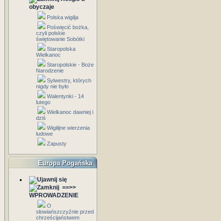
obyczaje
Polska wigilja
Poświęcić bożka,
czyli polskie
świętowanie Sobótki
Staropolska
Wielkanoc
Staropolskie - Boże
Narodzenie
Sylwestry, których
nigdy nie było
Walentynki - 14
lutego
Wielkanoc dawniej i
dziś
Wigilijne wierzenia
ludowe
Zapusty
Europa Pogańska
==>>
WPROWADZENIE
O
słowiańszczyźnie przed
chrześcijaństwem