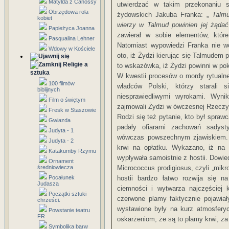
Matylda z Canossy
utwierdzać w takim przekonaniu 
Obrzędowa rola
żydowskich Jakuba Franka: „
Talmud
kobiet
wierzy w Talmud powinien jej żąda
Papieżyca Joanna
zawierał w sobie elementów, któr
Pasqualina Lehner
Natomiast wypowiedzi Franka nie w
Wdowy w Kościele
oto, iż Żydzi kierując się Talmudem 
Religie a
to wskazówka, iż Żydzi powinni w po
sztuka
W kwestii procesów o mordy rytualne
100 filmów
władców Polski, którzy starali 
biblijnych
niesprawiedliwymi wyrokami. Wyni
Film o świętym
zajmowali Żydzi w ówczesnej Rzeczyp
Fresk w Staszowie
Rodzi się też pytanie, kto był spraw
Gwiazda
padały ofiarami zachowań sadyst
Judyta - 1
wówczas powszechnym zjawiskiem.
Judyta - 2
krwi na opłatku. Wykazano, iż na 
Katakumby Rzymu
wypływała samoistnie z hostii. Dowie
Ornament
średniowiecza
Micrococcus prodigiosus, czyli „m
Pocałunek
hostii bardzo łatwo rozwija się n
Judasza
ciemności i wytwarza najczęściej 
Początki sztuki
czerwone plamy faktycznie pojawiał
chrześci.
wystawione były na kurz atmosferyc
Powstanie teatru
FR
oskarżeniom, że są to plamy krwi, za 
Symbolika barw