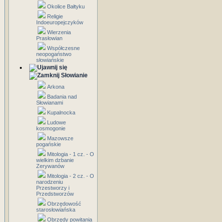
Okolice Bałtyku
Religie
Indoeuropejczyków
Wierzenia
Prasłowian
Współczesne
neopogaństwo
słowiańskie
Słowianie
Arkona
Badania nad
Słowianami
Kupalnocka
Ludowe
kosmogonie
Mazowsze
pogańskie
Mitologia - 1 cz. - O
wielkim dzbanie
Zerywanów
Mitologia - 2 cz. - O
narodzeniu
Przestworzy i
Przedstworzów
Obrzędowość
starosłowiańska
Obrzędy powitania