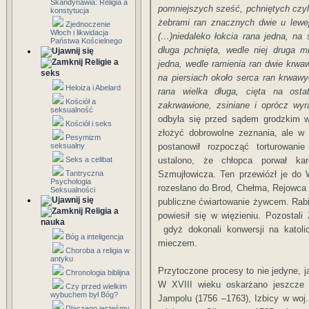
Skandynawia: Religia a
pomniejszych sześć, pchniętych czyl
konstytucja
żebrami ran znacznych dwie u lewej 
Zjednoczenie
Włoch i likwidacja
(…)niedaleko łokcia rana jedna, na 
Państwa Kościelnego
długa pchnięta, wedle niej druga 
Religie a
jedna, wedle ramienia ran dwie krwa
seks
na piersiach około serca ran krwawy
Heloiza i Abelard
rana wielka długa, cięta na ost
Kościół a
zakrwawione, zsiniane i oprócz wyr
seksualność
odbyła się przed sądem grodzkim w
Kościół i seks
złożyć dobrowolne zeznania, ale w 
Pesymizm
seksualny
postanowił rozpocząć torturowan
Seks a celibat
ustalono, że chłopca porwał ka
Tantryczna
Szmujłowicza. Ten przewiózł je do 
Psychologia
rozesłano do Brod, Chełma, Rejowca 
Seksualności
publiczne ćwiartowanie żywcem. Rab
Religia a
powiesił się w więzieniu. Pozostali 
nauka
gdyż dokonali konwersji na katol
Bóg a inteligencja
mieczem.
Choroba a religia w
antyku
Przytoczone procesy to nie jedyne, j
Chronologia biblijna
W XVIII wieku oskarżano jeszcze 
Czy przed wielkim
wybuchem był Bóg?
Jampolu (1756 –1763), Izbicy w woj.
Dlaczego jesteśmy