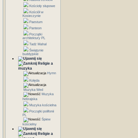
Kościoły słupowe
Kościół w
Kosieczynie
Paestum
Panteon
Początki
architektury PL
Tadż Mahal
Świątynie
buddyjskie
Religie a
muzyka
Hymn
Kolęda
Muzyka Wed
Muzyka
hebrajska
Muzyka kościelna
Początki polifonii
PL
Śpiew
kościelny
Religie a