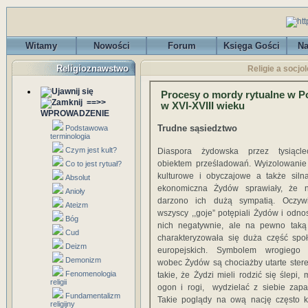
Witamy
Nowości
Forum
Księga Gości
Na
Religioznawstwo
Religie a socjo
Procesy o mordy rytualne w P
==>>
w XVI-XVIII wieku
WPROWADZENIE
Trudne sąsiedztwo
Podstawowa
terminologia
Czym jest kult?
Diaspora żydowska przez tysiącle
obiektem prześladowań. Wyizolowanie r
Co to jest rytuał?
kulturowe i obyczajowe a także siln
Absolut
ekonomiczna Żydów sprawiały, że n
Anioły
darzono ich dużą sympatią. Oczywi
Ateizm
wszyscy ,,goje” potępiali Żydów i odnos
Bóg
nich negatywnie, ale na pewno taką
Cud
charakteryzowała się duża część spo
Deizm
europejskich. Symbolem wrogiego 
Demonizm
wobec Żydów są chociażby utarte stere
Fenomenologia
takie, że Żydzi mieli rodzić się ślepi, 
religii
ogon i rogi, wydzielać z siebie zapac
Fundamentalizm
Takie poglądy na ową nację często kr
religijny