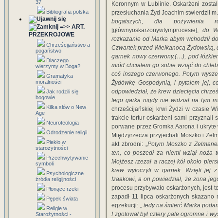
37
Koronnym w Lublinie. Oskarżeni zostal
Bibliografia polska
przesłuchania Żyd Joachim stwierdził m.i
bogatszych, dla pożywienia 
=>> ART.
[głównyoskarżonywtymprocesie],
do Woź
PRZEKROJOWE
rozkazanie od Marka abym wchodził do 
Chrześcijaństwo a
Czwartek przed Wielkanocą Żydowską, d
pogaństwo
garnek nowy czerwony,(…), pod łóżkiem
Dlaczego
miód chciałem go sobie wziąć do chleb
wierzymy w Boga?
coś inszego czerwonego. Potym wyszed
Gramatyka
moralności
Żydówkę Gospodynią, i pytałem jej, 
odpowiedział, że krew dziecięcia chrześ
Jak rodzili się
bogowie
tego garka nigdy nie widział na tym mie
Kilka słów o New
chrześcijańskiej krwi Żydzi w czasie W
Age
trakcie tortur oskarżeni sami przyznali
Neuroteologia
porwane przez Gromka Aarona i ukryte 
Odrodzenie religii
Międzyrzecza przyjechali Moszko i Zel
Piekło w
akt zbrodni: „
Potym Moszko z Zelmanem,
starożytności
ten, co poszedł za niemi wziął noża t
Przechwytywanie
Mojżesz rzezał a raczej kół około piersi
symboli
krew wytoczyli w garnek. Wzięli jej 
Psychologiczne
Izaakowi, a on powiedział, że żona jeg
źródła religijności
procesu przybywało oskarżonych, jest to
Płonące rzeki
zapadł 11 lipca oskarżonych skazano 
Pępek świata
egzekucji: „
tedy na śmierć Marka podan
Religie w
I zgotował był cztery pale ogromne i 
Starożytności -