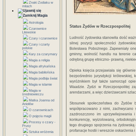
Znaki Zodiaku w
mitach
Magia
Astrologia
Status Żydów w Rzeczpospolitej
Czarownice
Litewskie
Ludność żydowska stanowiła dość ważn
Czary i czarownice
silnej pozycji społeczności żydowski
Czary i czarty
polskie
Bolesława Pobożnego. Zapewniały one
gminny, wolność handlu na terenie ca
Kary za czarymary
odrębną grupę etniczno- prawną, niek
Magia a religia
Magia afrykańska
Opieka księcia przejawiała się głównie 
Magia babilońska
bezpośrednio jurysdykcji królewskiej
Magia podbija świat
wyróżnikiem był także samorząd opie
Magia w islamie
Waadzie. Żydzi w Rzeczpospolitej za
Magia w
arendarzami, a więc dzierżawcami szla
średniowieczu
Matka Joanna od
Stosunek społeczeństwa do Żydów by
Aniołów
współpracowano z nimi, zachwycano si
O czarownicach
zazdroszczono im uprzywilejowania i
O pojęciu magii
konkurencję, wyizolowaną, ortodoksyjną
Procesy o czary -
tego drugiego spojrzenia na żydowską d
Prusy
profanacje hostii i wreszcie oskarżenia
Sztuka wróżenia