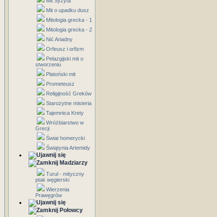
Mit Syzyfa
Mit o upadku dusz
Mitologia grecka - 1
Mitologia grecka - 2
Nić Ariadny
Orfeusz i orfizm
Pelazgijski mit o
stworzeniu
Platoński mit
Prometeusz
Religijność Greków
Starożytne misteria
Tajemnica Krety
Wróżbiarstwo w
Grecji
Świat homerycki
Świątynia Artemidy
Madziarzy
Turul - mityczny
ptak węgierski
Wierzenia
Prawęgrów
Połowcy