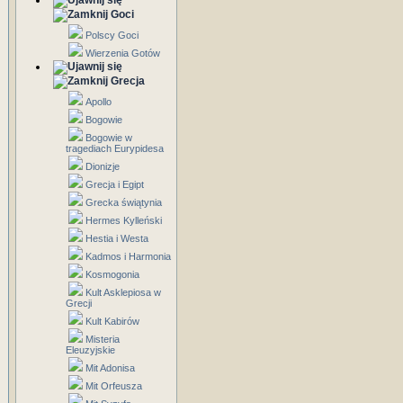
Goci
Polscy Goci
Wierzenia Gotów
Grecja
Apollo
Bogowie
Bogowie w
tragediach Eurypidesa
Dionizje
Grecja i Egipt
Grecka świątynia
Hermes Kylleński
Hestia i Westa
Kadmos i Harmonia
Kosmogonia
Kult Asklepiosa w
Grecji
Kult Kabirów
Misteria
Eleuzyjskie
Mit Adonisa
Mit Orfeusza