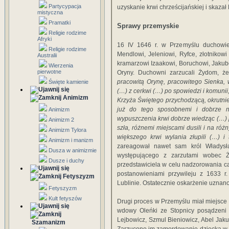
Partycypacja
uzyskanie krwi chrześcijańskiej i skaza
mistyczna
Pramatki
Sprawy przemyskie
Religie rodzime
Afryki
16 IV 1646 r. w Przemyślu duchowień
Religie rodzime
Mendlowi, Jeleniowi, Ryfce, złotnikowi
Australii
kramarzowi Izaakowi, Boruchowi, Jakub
Wierzenia
pierwotne
Oryny. Duchowni zarzucali Żydom, ż
pracowitą Orynę, pracowitego Sienka, 
Święte kamienie
(…) z cerkwi (…) po spowiedzi i komunii
Animizm
Krzyża Świętego przychodzącą, okrutnie
już do tego sposobnemi i dobrze n
Animizm
wypuszczenia krwi dobrze wiedząc (…) p
Animizm 2
szła, różnemi miejscami dusili i na róż
Animizm Tylora
większego krwi wylania złupili (…) i
Animizm i manizm
zareagował nawet sam król Władysław
Dusza w animizmie
występującego z zarzutami wobec Ż
Dusze i duchy
przedstawiciela w celu nadzorowania ca
postanowieniami przywileju z 1633 
Fetyszyzm
Lublinie. Ostatecznie oskarżenie uznano
Fetyszyzm
Kult fetyszów
Drugi proces w Przemyślu miał miejsce
wdowy Oleńki ze Stopnicy posądzeni z
Lejbowicz, Szmul Bieniowicz, Abel Ja
Szamanizm