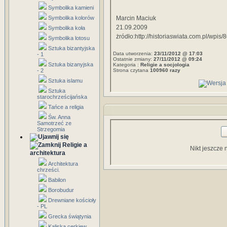
Symbolika kamieni
Symbolika kolorów
Marcin Maciuk
21.09.2009
Symbolika koła
żródło:http://historiaswiata.com.pl/wpis/8
Symbolika lotosu
Sztuka bizantyjska
Data utworzenia:
23/11/2012 @ 17:03
- 1
Ostatnie zmiany:
27/11/2012 @ 09:24
Sztuka bizanyjska
Kategoria :
Religie a socjologia
- 2
Strona czytana
100960 razy
Sztuka islamu
Sztuka
starochrześcijańska
Tańce a religia
Św. Anna
Samotrzeć ze
Strzegomia
Religie a
Nikt jeszcze 
architektura
Architektura
chrześci.
Babilon
Borobudur
Drewniane kościoły
- PL
Grecka świątynia
Kaliska cerkiew