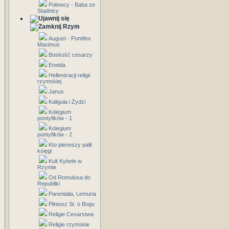
Połowcy - Baba ze
Stadnicy
Rzym
August - Pontifex
Maximus
Boskość cesarzy
Eneida
Hellenizacji religii
rzymskiej
Janus
Kaligula i Żydzi
Kolegium
pontyfików - 1
Kolegium
pontyfików - 2
Kto pierwszy palił
księgi
Kult Kybele w
Rzymie
Od Romulusa do
Republiki
Parentalia, Lemuria
Pliniusz St. o Bogu
Religie Cesarstwa
Religie rzymskie