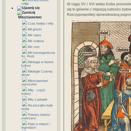
Rozwój historii
religii
W ciągu XV i XVI wieku liczba procesó
się to głównie z migracją ludności żydo
Rzeczypospolitej) spowodowaną pogro
Mitoznawstwo
Czas święty i mity
Mit grecki
Mit i epos
Mit i kultura
Mit i sen
Mit kosmogoniczny
Ks. Rodz.
Mitologia w historii
kultury
Mitologie Czarnej
Afryki
Mitoznawstwo
starożytne
Mity - część
kultury
Mity o potopie
Na początku była
woda
Potwory ludzko-
zwierzęce
Ptaki w mitach i
legendach