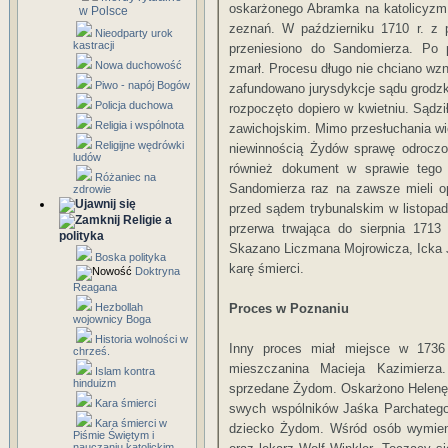
oskarżonego Abramka na katolicyzm 
w Polsce
zeznań. W październiku 1710 r. z 
Nieodparty urok
kastracji
przeniesiono do Sandomierza. Po 
Nowa duchowość
zmarł. Procesu długo nie chciano wz
Piwo - napój Bogów
zafundowano jurysdykcje sądu grodzk
Policja duchowa
rozpoczęto dopiero w kwietniu. Sądz
Religia i wspólnota
zawichojskim. Mimo przesłuchania wie
Religijne wędrówki
niewinnością Żydów sprawę odroczo
ludów
również dokument w sprawie tego
Różaniec na
Sandomierza raz na zawsze mieli o
zdrowie
przed sądem trybunalskim w listopad
Religie a
przerwa trwająca do sierpnia 1713
polityka
Skazano Liczmana Mojrowicza, Icka J
Boska polityka
karę śmierci.
Doktryna
Reagana
Hezbollah
Proces w Poznaniu
wojownicy Boga
Historia wolności w
Inny proces miał miejsce w 1736
chrześ.
mieszczanina Macieja Kazimierza
Islam kontra
hinduizm
sprzedane Żydom. Oskarżono Helenę 
Kara śmierci
swych wspólników Jaśka Parchatego 
Kara śmierci w
dziecko Żydom. Wśród osób wymieni
Piśmie Świętym i
nauczaniu katolickim