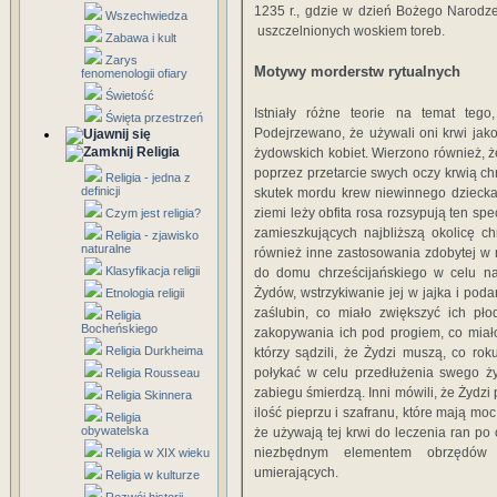
1235 r., gdzie w dzień Bożego Narodze
Wszechwiedza
uszczelnionych woskiem toreb.
Zabawa i kult
Zarys
Motywy morderstw rytualnych
fenomenologii ofiary
Świetość
Istniały różne teorie na temat te
Święta przestrzeń
Podejrzewano, że używali oni krwi jak
Religia
żydowskich kobiet. Wierzono również, ż
poprzez przetarcie swych oczy krwią ch
Religia - jedna z
definicji
skutek mordu krew niewinnego dziecka
ziemi leży obfita rosa rozsypują ten spe
Czym jest religia?
zamieszkujących najbliższą okolicę c
Religia - zjawisko
naturalne
również inne zastosowania zdobytej w m
Klasyfikacja religii
do domu chrześcijańskiego w celu na
Żydów, wstrzykiwanie jej w jajka i pod
Etnologia religii
zaślubin, co miało zwiększyć ich pło
Religia
Bocheńskiego
zakopywania ich pod progiem, co miał
Religia Durkheima
którzy sądzili, że Żydzi muszą, co rok
połykać w celu przedłużenia swego ży
Religia Rousseau
zabiegu śmierdzą. Inni mówili, że Żydzi
Religia Skinnera
ilość pieprzu i szafranu, które mają mo
Religia
obywatelska
że używają tej krwi do leczenia ran po
niezbędnym elementem obrzędów s
Religia w XIX wieku
umierających.
Religia w kulturze