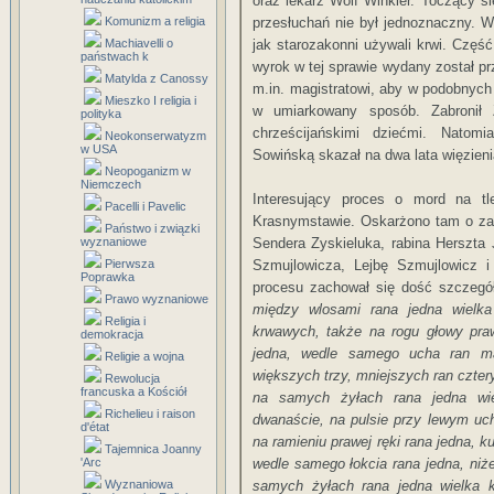
oraz lekarz Wolf Winkler. Toczący si
Komunizm a religia
przesłuchań nie był jednoznaczny. W
Machiavelli o
jak starozakonni używali krwi. Część 
państwach k
wyrok w tej sprawie wydany został pr
Matylda z Canossy
m.in. magistratowi, aby w podobnych 
Mieszko I religia i
w umiarkowany sposób. Zabronił 
polityka
chrześcijańskimi dziećmi. Natom
Neokonserwatyzm
w USA
Sowińską skazał na dwa lata więzieni
Neopoganizm w
Niemczech
Interesujący proces o mord na t
Pacelli i Pavelic
Krasnymstawie. Oskarżono tam o za
Państwo i związki
wyznaniowe
Sendera Zyskieluka, rabina Herszta 
Pierwsza
Szmujlowicza, Lejbę Szmujlowicz 
Poprawka
procesu zachował się dość szczegół
Prawo wyznaniowe
między wlosami rana jedna wielk
Religia i
krwawych, także na rogu głowy pra
demokracja
jedna, wedle samego ucha ran m
Religie a wojna
większych trzy, mniejszych ran cztery
Rewolucja
francuska a Kościół
na samych żyłach rana jedna wie
Richelieu i raison
dwanaście, na pulsie przy lewym uch
d'état
na ramieniu prawej ręki rana jedna, k
Tajemnica Joanny
'Arc
wedle samego łokcia rana jedna, niże
Wyznaniowa
samych żyłach rana jedna wielka 