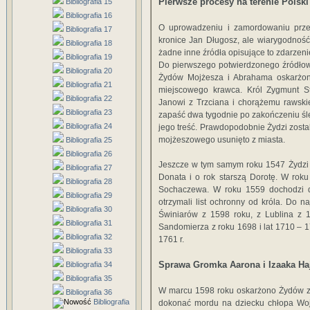
Pierwsze procesy na terenie Polski
Bibliografia 15
Bibliografia 16
O uprowadzeniu i zamordowaniu przez
Bibliografia 17
kronice Jan Długosz, ale wiarygodność
Bibliografia 18
żadne inne źródła opisujące to zdarzeni
Bibliografia 19
Do pierwszego potwierdzonego źródłow
Bibliografia 20
Żydów Mojżesza i Abrahama oskarżono
Bibliografia 21
miejscowego krawca. Król Zygmunt St
Bibliografia 22
Janowi z Trzciana i chorążemu rawski
Bibliografia 23
zapaść dwa tygodnie po zakończeniu śl
Bibliografia 24
jego treść. Prawdopodobnie Żydzi zostal
mojżeszowego usunięto z miasta.
Bibliografia 25
Bibliografia 26
Jeszcze w tym samym roku 1547 Żydzi 
Bibliografia 27
Donata i o rok starszą Dorotę. W rok
Bibliografia 28
Sochaczewa. W roku 1559 dochodzi d
Bibliografia 29
otrzymali list ochronny od króla. Do 
Bibliografia 30
Świniarów z 1598 roku, z Lublina z 1
Bibliografia 31
Sandomierza z roku 1698 i lat 1710 – 1
Bibliografia 32
1761 r.
Bibliografia 33
Sprawa Gromka Aarona i Izaaka Ha
Bibliografia 34
Bibliografia 35
W marcu 1598 roku oskarżono Żydów ze w
Bibliografia 36
Bibliografia
dokonać mordu na dziecku chłopa Wojc