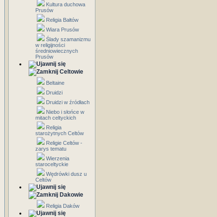
Kultura duchowa
Prusów
Religia Bałtów
Wiara Prusów
Ślady szamanizmu
w religijności
średniowiecznych
Prusów
Celtowie
Beltaine
Druidzi
Druidzi w źródłach
Niebo i słońce w
mitach celtyckich
Religia
starożytnych Celtów
Religie Celtów -
zarys tematu
Wierzenia
staroceltyckie
Wędrówki dusz u
Celtów
Dakowie
Religia Daków