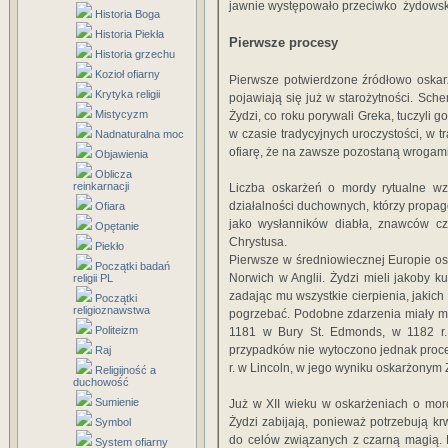
jawnie występowało przeciwko żydowsk
Historia Boga
Historia Piekła
Pierwsze procesy
Historia grzechu
Kozioł ofiarny
Pierwsze potwierdzone źródłowo oskar
Krytyka religii
pojawiają się już w starożytności. Sc
Mistycyzm
Żydzi, co roku porywali Greka, tuczyli go
w czasie tradycyjnych uroczystości, w tr
Nadnaturalna moc
ofiarę, że na zawsze pozostaną wrogam
Objawienia
Oblicza
reinkarnacji
Liczba oskarżeń o mordy rytualne wz
działalności duchownych, którzy propag
Ofiara
jako wysłanników diabła, znawców cz
Opętanie
Chrystusa.
Piekło
Pierwsze w średniowiecznej Europie osk
Początki badań
Norwich w Anglii. Żydzi mieli jakoby 
religii PL
zadając mu wszystkie cierpienia, jakich
Początki
religioznawstwa
pogrzebać. Podobne zdarzenia miały mie
Politeizm
1181 w Bury St. Edmonds, w 1182 r.
przypadków nie wytoczono jednak proce
Raj
r. w Lincoln, w jego wyniku oskarżony
Religijność a
duchowość
Sumienie
Już w XII wieku w oskarżeniach o mord
Żydzi zabijają, ponieważ potrzebują kr
Symbol
do celów związanych z czarną magią. 
System ofiarny