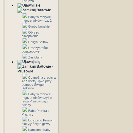
Zbrucza
Bałtowie
Baby w fabryce
męczenników - cz. 2
Groby końskie
Obrzęd
ciałopalenia
Religia Bałtów
Uroczystości
pogrzebowe
Zaślubiny
Bałtowie -
Prusowie
Co można zrobić w
ze Świętą Lipką przy
pomocy Świętej
Siekierki
Baby w fabryce
męczenników czyli o
religii Prusów ciąg
dalszy
Baba Pruska z
Prątnicy
Do czego Prusom
służyły ścięte głowy
Kamienne baby