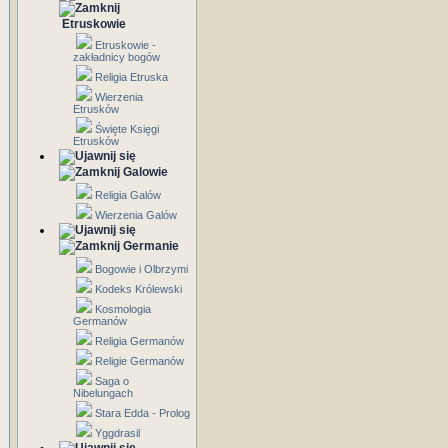
Etruskowie
Etruskowie -
zakładnicy bogów
Religia Etruska
Wierzenia
Etrusków
Święte Księgi
Etrusków
Galowie
Religia Galów
Wierzenia Galów
Germanie
Bogowie i Olbrzymi
Kodeks Królewski
Kosmologia
Germanów
Religia Germanów
Religie Germanów
Saga o
Nibelungach
Stara Edda - Prolog
Yggdrasil