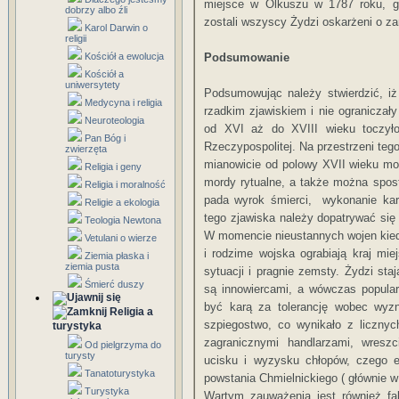
miejsce w Olkuszu w 1787 roku, gdz
dobrzy albo źli
zostali wszyscy Żydzi oskarżeni o z
Karol Darwin o
religii
Kościół a ewolucja
Podsumowanie
Kościół a
uniwersytety
Podsumowując należy stwierdzić, i
Medycyna i religia
rzadkim zjawiskiem i nie ograniczał
Neuroteologia
od XVI aż do XVIII wieku toczył
Pan Bóg i
Rzeczypospolitej. Na przestrzeni teg
zwierzęta
mianowicie od polowy XVII wieku mo
Religia i geny
mordy rytualne, a także można spostr
Religia i moralność
pada wyrok śmierci, wykonanie kary
Religie a ekologia
tego zjawiska należy dopatrywać się
Teologia Newtona
W momencie nieustannych wojen kied
Vetulani o wierze
i rodzime wojska ograbiają kraj m
Ziemia płaska i
ziemia pusta
sytuacji i pragnie zemsty. Żydzi sta
Śmierć duszy
są innowiercami, a wówczas popula
być karą za tolerancję wobec wyzn
Religia a
szpiegostwo, co wynikało z liczny
turystyka
zagranicznymi handlarzami, wres
Od pielgrzyma do
turysty
ucisku i wyzysku chłopów, czego 
Tanatoturystyka
powstania Chmielnickiego ( głównie w
Turystyka
Wartym zauważenia jest również fa