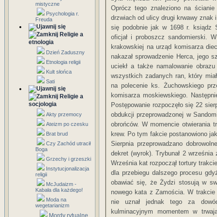
mistyczne
Oprócz tego znaleziono na ścianie
Psychologia r.
drzwiach od ulicy drugi krwawy znak
Freuda
się podobnie jak w 1698 r. ksiądz 
Religie a
oficjał i proboszcz sandomierski. 
etnologia
krakowskiej na urząd komisarza die
Dzień Zaduszny
nakazał sprowadzenie Herca, jego s
Etnologia religii
uciekł a także namalowanie obrazu
Kult słońca
wszystkich zadanych ran, który mi
Sati
na polecenie ks. Żuchowskiego pr
komisarza moskiewskiego. Następnie 
Religie a
socjologia
Postępowanie rozpoczęło się 22 sierp
obdukcji przeprowadzonej w Sandomi
Akty przemocy
obrońców. W momencie otwierania t
Ateizm po czesku
krew. Po tym fakcie postanowiono jak
Brat brud
Sierpnia przeprowadzano dobrowoln
Czy Zachód utracił
Boga
dekret (wyrok). Trybunał 2 września 
Grzechy i grzeszki
Września kat rozpoczął tortury trakc
Instytucjonalizacja
dla przebiegu dalszego procesu gdy
religii
obawiać się, że Żydzi stosują w sw
McJudaizm -
Kabała dla każdego!
nowego kata z Zamościa. W trakcie t
Moda na
nie uznał jednak tego za dowód
wegetarianizm
kulminacyjnym momentem w trwając
Mordy rytualne