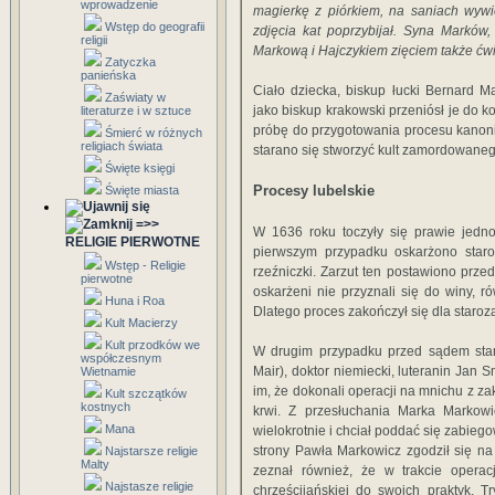
wprowadzenie
magierkę z piórkiem, na saniach wywi
Wstęp do geografii
zdjęcia kat poprzybijał. Syna Marków
religii
Markową i Hajczykiem zięciem także ćw
Zatyczka
panieńska
Ciało dziecka, biskup łucki Bernard M
Zaświaty w
jako biskup krakowski przeniósł je do k
literaturze i w sztuce
próbę do przygotowania procesu kanoniz
Śmierć w różnych
religiach świata
starano się stworzyć kult zamordowane
Święte księgi
Procesy lubelskie
Święte miasta
=>>
W 1636 roku toczyły się prawie jedn
RELIGIE PIERWOTNE
pierwszym przypadku oskarżono staro
Wstęp - Religie
rzeźniczki. Zarzut ten postawiono prz
pierwotne
oskarżeni nie przyznali się do winy, 
Huna i Roa
Dlatego proces zakończył się dla staroz
Kult Macierzy
Kult przodków we
W drugim przypadku przed sądem stanę
współczesnym
Mair), doktor niemiecki, luteranin Jan
Wietnamie
im, że dokonali operacji na mnichu z z
Kult szczątków
kostnych
krwi. Z przesłuchania Marka Markowi
Mana
wielokrotnie i chciał poddać się zabiego
strony Pawła Markowicz zgodził się na
Najstarsze religie
Malty
zeznał również, że w trakcie operac
Najstasze religie
chrześcijańskiej do swoich praktyk. T