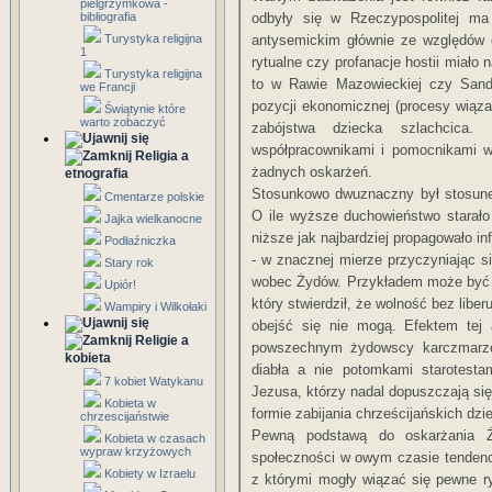
pielgrzymkowa -
bibliografia
odbyły się w Rzeczypospolitej ma
Turystyka religijna
antysemickim głównie ze względów
1
rytualne czy profanacje hostii miało 
Turystyka religijna
to w Rawie Mazowieckiej czy Sando
we Francji
pozycji ekonomicznej (procesy wiąza
Świątynie które
warto zobaczyć
zabójstwa dziecka szlachcica.
współpracownikami i pomocnikami w
Religia a
żadnych oskarżeń.
etnografia
Stosunkowo dwuznaczny był stosune
Cmentarze polskie
O ile wyższe duchowieństwo starało s
Jajka wielkanocne
niższe jak najbardziej propagowało 
Podłaźniczka
- w znacznej mierze przyczyniając s
Stary rok
wobec Żydów. Przykładem może być c
Upiór!
który stwierdził, że wolność bez lib
Wampiry i Wilkołaki
obejść się nie mogą. Efektem tej 
Religie a
powszechnym żydowscy karczmarze, 
kobieta
diabła a nie potomkami starotest
7 kobiet Watykanu
Jezusa, którzy nadal dopuszczają się
Kobieta w
formie zabijania chrześcijańskich dzie
chrzescijaństwie
Pewną podstawą do oskarżania Ż
Kobieta w czasach
wypraw krzyżowych
społeczności w owym czasie tendenc
Kobiety w Izraelu
z którymi mogły wiązać się pewne r