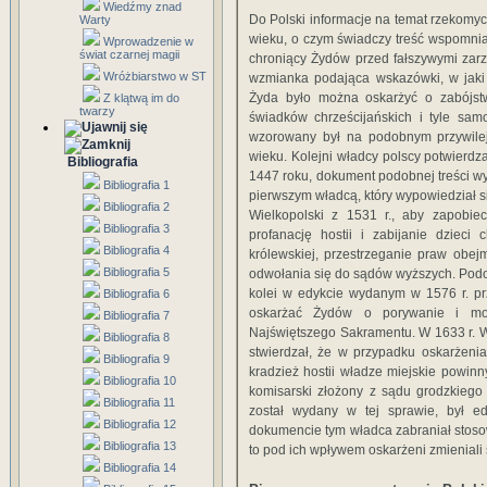
Wiedźmy znad
Do Polski informacje na temat rzekomyc
Warty
wieku, o czym świadczy treść wspomnian
Wprowadzenie w
świat czarnej magii
chroniący Żydów przed fałszywymi zar
Wróżbiarstwo w ST
wzmianka podająca wskazówki, w jaki 
Żyda było można oskarżyć o zabójstwo
Z klątwą im do
twarzy
świadków chrześcijańskich i tyle sam
wzorowany był na podobnym przywilej
wieku. Kolejni władcy polscy potwierdzal
Bibliografia
1447 roku, dokument podobnej treści wy
Bibliografia 1
pierwszym władcą, który wypowiedział si
Bibliografia 2
Wielkopolski z 1531 r., aby zapobi
Bibliografia 3
profanację hostii i zabijanie dzieci
Bibliografia 4
królewskiej, przestrzeganie praw obe
Bibliografia 5
odwołania się do sądów wyższych. Podo
kolei w edykcie wydanym w 1576 r. prz
Bibliografia 6
oskarżać Żydów o porywanie i mord
Bibliografia 7
Najświętszego Sakramentu. W 1633 r. W
Bibliografia 8
stwierdzał, że w przypadku oskarżenia
Bibliografia 9
kradzież hostii władze miejskie powinn
Bibliografia 10
komisarski złożony z sądu grodzkiego
Bibliografia 11
został wydany w tej sprawie, był e
Bibliografia 12
dokumencie tym władca zabraniał stosow
Bibliografia 13
to pod ich wpływem oskarżeni zmieniali
Bibliografia 14