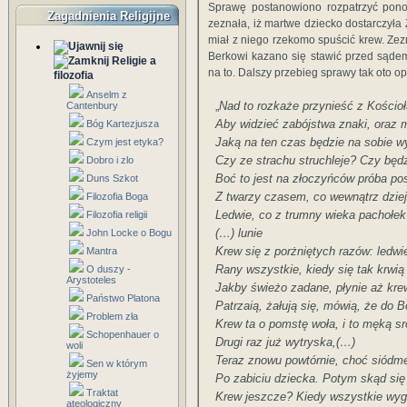
Sprawę postanowiono rozpatrzyć ponow
Zagadnienia Religijne
zeznała, iż martwe dziecko dostarczyła 
miał z niego rzekomo spuścić krew. Zez
Berkowi kazano się stawić przed sąde
Religie a
na to. Dalszy przebieg sprawy tak oto o
filozofia
Anselm z
„
Nad to rozkaże przynieść z Kościoł
Cantenbury
Aby widzieć zabójstwa znaki, oraz 
Bóg Kartezjusza
Jaką na ten czas będzie na sobie w
Czym jest etyka?
Czy ze strachu struchleje? Czy będ
Dobro i zlo
Boć to jest na złoczyńców próba pos
Duns Szkot
Z twarzy czasem, co wewnątrz dziej
Filozofia Boga
Ledwie, co z trumny wieka pachołek
Filozofia religii
(…) lunie
John Locke o Bogu
Krew się z porżniętych razów: ledwi
Mantra
Rany wszystkie, kiedy się tak krwią
O duszy -
Arystoteles
Jakby świeżo zadane, płynie aż kre
Państwo Platona
Patrzaią, żałują się, mówią, że do B
Problem zła
Krew ta o pomstę woła, i to męką s
Schopenhauer o
Drugi raz już wytryska,(…)
woli
Teraz znowu powtórnie, choć siódme
Sen w którym
żyjemy
Po zabiciu dziecka. Potym skąd się 
Traktat
Krew jeszcze? Kiedy wszystkie wygn
ateologiczny