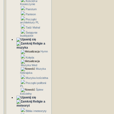
Kościół w
Kosieczynie
Paestum
Panteon
Początki
architektury PL
Tadż Mahal
Świątynie
buddyjskie
Religie a
muzyka
Hymn
Kolęda
Muzyka Wed
Muzyka
hebrajska
Muzyka kościelna
Początki polifonii
PL
Śpiew
kościelny
Religie a
meteoryt
Biblia i meteoryty