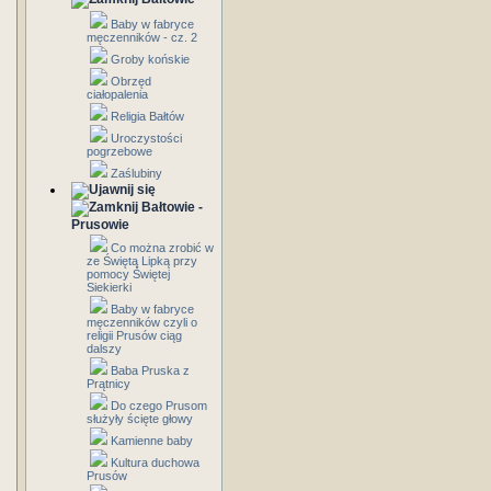
Baby w fabryce
męczenników - cz. 2
Groby końskie
Obrzęd
ciałopalenia
Religia Bałtów
Uroczystości
pogrzebowe
Zaślubiny
Bałtowie -
Prusowie
Co można zrobić w
ze Świętą Lipką przy
pomocy Świętej
Siekierki
Baby w fabryce
męczenników czyli o
religii Prusów ciąg
dalszy
Baba Pruska z
Prątnicy
Do czego Prusom
służyły ścięte głowy
Kamienne baby
Kultura duchowa
Prusów