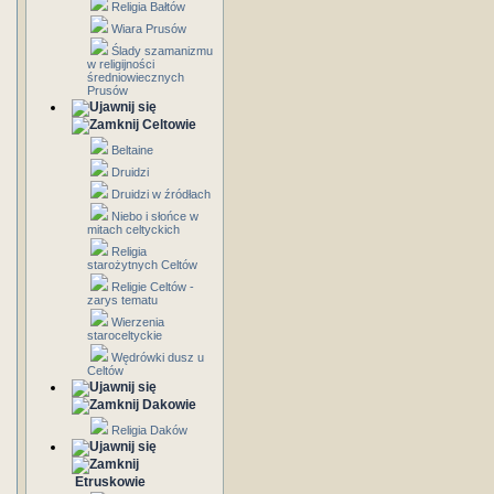
Religia Bałtów
Wiara Prusów
Ślady szamanizmu
w religijności
średniowiecznych
Prusów
Celtowie
Beltaine
Druidzi
Druidzi w źródłach
Niebo i słońce w
mitach celtyckich
Religia
starożytnych Celtów
Religie Celtów -
zarys tematu
Wierzenia
staroceltyckie
Wędrówki dusz u
Celtów
Dakowie
Religia Daków
Etruskowie