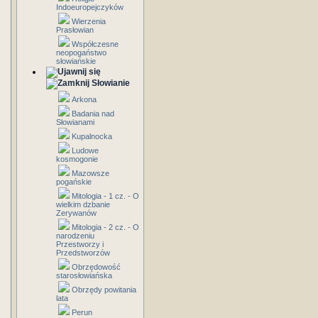
Indoeuropejczyków
Wierzenia
Prasłowian
Współczesne
neopogaństwo
słowiańskie
Słowianie
Arkona
Badania nad
Słowianami
Kupalnocka
Ludowe
kosmogonie
Mazowsze
pogańskie
Mitologia - 1 cz. - O
wielkim dzbanie
Zerywanów
Mitologia - 2 cz. - O
narodzeniu
Przestworzy i
Przedstworzów
Obrzędowość
starosłowiańska
Obrzędy powitania
lata
Perun