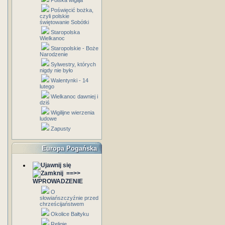
Polska wigilja
Poświęcić bożka,
czyli polskie
świętowanie Sobótki
Staropolska
Wielkanoc
Staropolskie - Boże
Narodzenie
Sylwestry, których
nigdy nie było
Walentynki - 14
lutego
Wielkanoc dawniej i
dziś
Wigilijne wierzenia
ludowe
Zapusty
Europa Pogańska
==>>
WPROWADZENIE
O
słowiańszczyźnie przed
chrześcijaństwem
Okolice Bałtyku
Religie