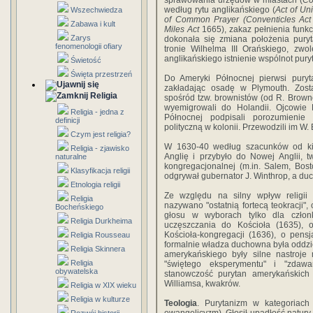
sprawowania urzędów w miastach (
Co
według rytu anglikańskiego (
Act of Uni
Wszechwiedza
of Common Prayer (Conventicles Act
Zabawa i kult
Miles Act
1665), zakaz pełnienia funk
Zarys
dokonała się zmiana położenia puryt
fenomenologii ofiary
tronie Wilhelma III Orańskiego, zwo
anglikańskiego istnienie wspólnot pury
Świetość
Święta przestrzeń
Do Ameryki Północnej pierwsi puryt
zakładając osadę w Plymouth. Zosta
Religia
spośród tzw. brownistów (od R. Browne
wyemigrowali do Holandii. Ojcowie 
Religia - jedna z
Północnej podpisali porozumienie 
definicji
polityczną w kolonii. Przewodzili im W. 
Czym jest religia?
W 1630-40 według szacunków od kilku
Religia - zjawisko
Anglię i przybyło do Nowej Anglii, 
naturalne
kongregacjonalnej (m.in. Salem, Bos
Klasyfikacja religii
odgrywał gubernator J. Winthrop, a du
Etnologia religii
Ze względu na silny wpływ religii n
Religia
nazywano "ostatnią fortecą teokracji"
Bocheńskiego
głosu w wyborach tylko dla czło
Religia Durkheima
uczęszczania do Kościoła (1635),
Kościoła-kongregacji (1636), o pen
Religia Rousseau
formalnie władza duchowna była oddzie
Religia Skinnera
amerykańskiego były silne nastroje 
Religia
"świętego eksperymentu" i "zdaw
obywatelska
stanowczość purytan amerykańskich 
Williamsa, kwakrów.
Religia w XIX wieku
Religia w kulturze
Teologia
. Purytanizm w kategoriach