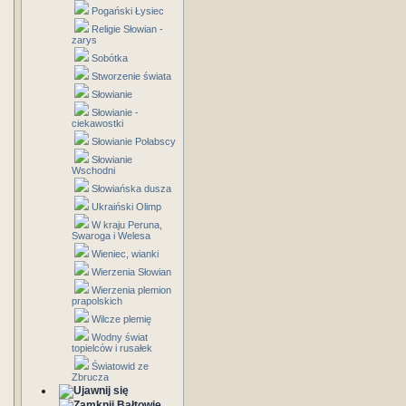
Pogański Łysiec
Religie Słowian -
zarys
Sobótka
Stworzenie świata
Słowianie
Słowianie -
ciekawostki
Słowianie Połabscy
Słowianie
Wschodni
Słowiańska dusza
Ukraiński Olimp
W kraju Peruna,
Swaroga i Welesa
Wieniec, wianki
Wierzenia Słowian
Wierzenia plemion
prapolskich
Wilcze plemię
Wodny świat
topielców i rusałek
Światowid ze
Zbrucza
Bałtowie