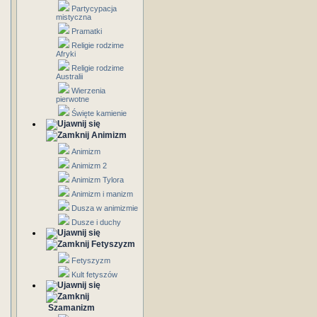
Partycypacja
mistyczna
Pramatki
Religie rodzime
Afryki
Religie rodzime
Australii
Wierzenia
pierwotne
Święte kamienie
Animizm
Animizm
Animizm 2
Animizm Tylora
Animizm i manizm
Dusza w animizmie
Dusze i duchy
Fetyszyzm
Fetyszyzm
Kult fetyszów
Szamanizm