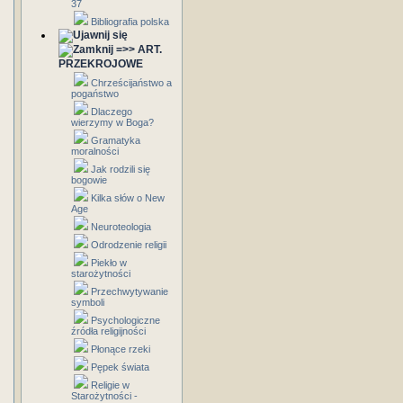
37
Bibliografia polska
=>> ART.
PRZEKROJOWE
Chrześcijaństwo a
pogaństwo
Dlaczego
wierzymy w Boga?
Gramatyka
moralności
Jak rodzili się
bogowie
Kilka słów o New
Age
Neuroteologia
Odrodzenie religii
Piekło w
starożytności
Przechwytywanie
symboli
Psychologiczne
źródła religijności
Płonące rzeki
Pępek świata
Religie w
Starożytności -