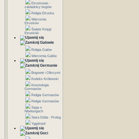
Etruskowie -
zakładnicy bogów
Religia Etruska
Wierzenia
Etrusków
Święte Księgi
Etrusków
Galowie
Religia Galów
Wierzenia Galów
Germanie
Bogowie i Olbrzymi
Kodeks Królewski
Kosmologia
Germanów
Religia Germanów
Religie Germanów
Saga o
Nibelungach
Stara Edda - Prolog
Yggdrasil
Goci