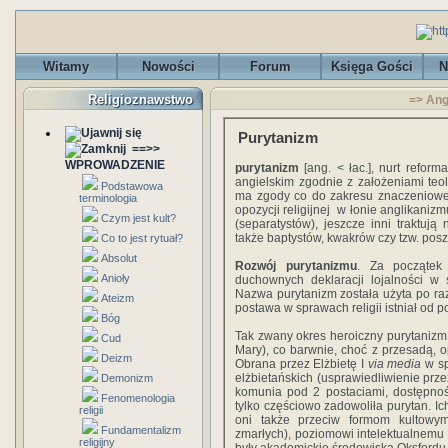
Witamy
Nowości
Forum
Księga Gości
N
Religioznawstwo
=> Ang
Purytanizm
==>>
WPROWADZENIE
purytanizm
[ang. < łac.], nurt refo
angielskim zgodnie z założeniami teolog
Podstawowa
ma zgody co do zakresu znaczenioweg
terminologia
opozycji religijnej w łonie anglikaniz
Czym jest kult?
(separatystów), jeszcze inni traktują
także baptystów, kwakrów czy tzw. pos
Co to jest rytuał?
Absolut
Rozwój purytanizmu
. Za początek
Anioły
duchownych deklaracji lojalności w
Nazwa purytanizm została użyta po ra
Ateizm
postawa w sprawach religii istniał od 
Bóg
Tak zwany okres heroiczny purytanizm
Cud
Mary), co barwnie, choć z przesadą, 
Deizm
Obrana przez Elżbietę I
via media
w sp
elżbietańskich (usprawiedliwienie przez
Demonizm
komunia pod 2 postaciami, dostępn
Fenomenologia
tylko częściowo zadowoliła purytan. I
religii
oni także przeciw formom kultowym 
Fundamentalizm
zmarłych), poziomowi intelektualnemu
religijny