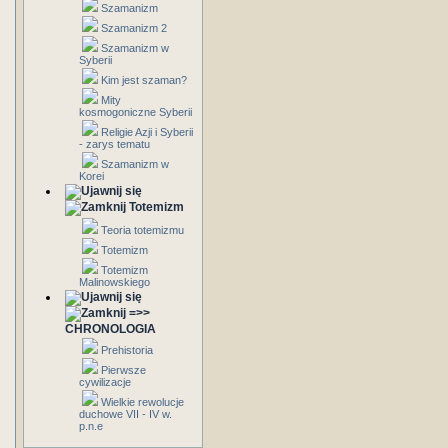
Szamanizm
Szamanizm 2
Szamanizm w
Syberii
Kim jest szaman?
Mity
kosmogoniczne Syberii
Religie Azji i Syberii
- zarys tematu
Szamanizm w
Korei
Totemizm
Teoria totemizmu
Totemizm
Totemizm
Malinowskiego
=>>
CHRONOLOGIA
Prehistoria
Pierwsze
cywilizacje
Wielkie rewolucje
duchowe VII - IV w.
p.n.e