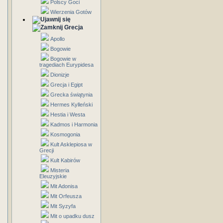
Polscy Goci
Wierzenia Gotów
Grecja
Apollo
Bogowie
Bogowie w
tragediach Eurypidesa
Dionizje
Grecja i Egipt
Grecka świątynia
Hermes Kylleński
Hestia i Westa
Kadmos i Harmonia
Kosmogonia
Kult Asklepiosa w
Grecji
Kult Kabirów
Misteria
Eleuzyjskie
Mit Adonisa
Mit Orfeusza
Mit Syzyfa
Mit o upadku dusz