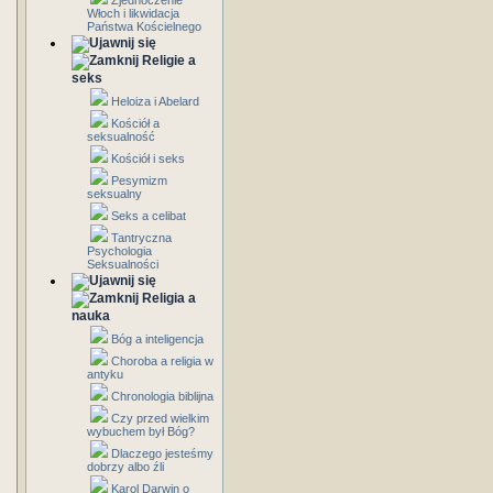
Zjednoczenie
Włoch i likwidacja
Państwa Kościelnego
Religie a
seks
Heloiza i Abelard
Kościół a
seksualność
Kościół i seks
Pesymizm
seksualny
Seks a celibat
Tantryczna
Psychologia
Seksualności
Religia a
nauka
Bóg a inteligencja
Choroba a religia w
antyku
Chronologia biblijna
Czy przed wielkim
wybuchem był Bóg?
Dlaczego jesteśmy
dobrzy albo źli
Karol Darwin o