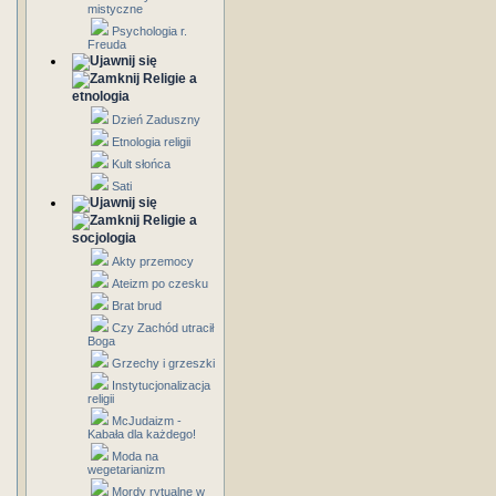
mistyczne
Psychologia r.
Freuda
Religie a
etnologia
Dzień Zaduszny
Etnologia religii
Kult słońca
Sati
Religie a
socjologia
Akty przemocy
Ateizm po czesku
Brat brud
Czy Zachód utracił
Boga
Grzechy i grzeszki
Instytucjonalizacja
religii
McJudaizm -
Kabała dla każdego!
Moda na
wegetarianizm
Mordy rytualne w