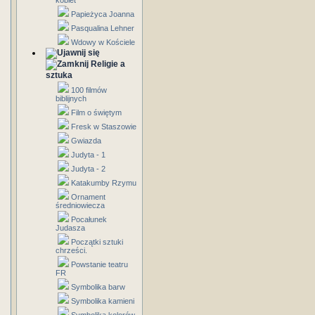
kobiet
Papieżyca Joanna
Pasqualina Lehner
Wdowy w Kościele
Religie a
sztuka
100 filmów
biblijnych
Film o świętym
Fresk w Staszowie
Gwiazda
Judyta - 1
Judyta - 2
Katakumby Rzymu
Ornament
średniowiecza
Pocałunek
Judasza
Początki sztuki
chrześci.
Powstanie teatru
FR
Symbolika barw
Symbolika kamieni