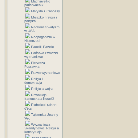
Machiavelli o
państwach k
Matylda z Canossy
Mieszko I religia i
polityka
Neokonserwatyzm
w USA
Neopoganizm w
Niemczech
Pacelli i Pavelic
Państwo i związki
wyznaniowe
Pierwsza
Poprawka
Prawo wyznaniowe
Religia i
demokracja
Religie a wojna
Rewolucja
francuska a Kościół
Richelieu i raison
d'état
Tajemnica Joanny
'Arc
Wyznaniowa
Skandynawia: Religia a
konstytucja