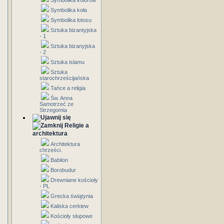
Symbolika kolorów
Symbolika koła
Symbolika lotosu
Sztuka bizantyjska
- 1
Sztuka bizanyjska
- 2
Sztuka islamu
Sztuka
starochrześcijańska
Tańce a religia
Św. Anna
Samotrzeć ze
Strzegomia
Religie a
architektura
Architektura
chrześci.
Babilon
Borobudur
Drewniane kościoły
- PL
Grecka świątynia
Kaliska cerkiew
Kościoły słupowe