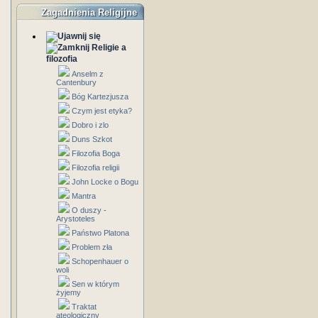
Zagadnienia Religijne
Religie a
filozofia
Anselm z
Cantenbury
Bóg Kartezjusza
Czym jest etyka?
Dobro i zlo
Duns Szkot
Filozofia Boga
Filozofia religii
John Locke o Bogu
Mantra
O duszy -
Arystoteles
Państwo Platona
Problem zła
Schopenhauer o
woli
Sen w którym
żyjemy
Traktat
ateologiczny