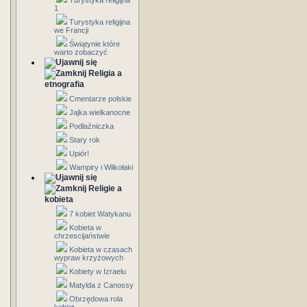
Turystyka religijna
1
Turystyka religijna
we Francji
Świątynie które
warto zobaczyć
Religia a
etnografia
Cmentarze polskie
Jajka wielkanocne
Podłaźniczka
Stary rok
Upiór!
Wampiry i Wilkołaki
Religie a
kobieta
7 kobiet Watykanu
Kobieta w
chrzescijaństwie
Kobieta w czasach
wypraw krzyżowych
Kobiety w Izraelu
Matylda z Canossy
Obrzędowa rola