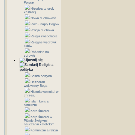
Polsce
Nieodparty urok
kastracji
Nowa duchowość
Piwo - napój Bogów
Policja duchowa
Religia i wspólnota
Religijne wędrówki
ludów
Różaniec na
zdrowie
Religie a
polityka
Boska polityka
Hezbollah
wojownicy Boga
Historia wolności w
chrześ.
Islam kontra
hinduizm
Kara śmierci
Kara śmierci w
Piśmie Świętym i
nauczaniu katolickim
Komunizm a religia