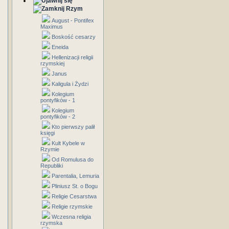
Rzym
August - Pontifex
Maximus
Boskość cesarzy
Eneida
Hellenizacji religii
rzymskiej
Janus
Kaligula i Żydzi
Kolegium
pontyfików - 1
Kolegium
pontyfików - 2
Kto pierwszy palił
księgi
Kult Kybele w
Rzymie
Od Romulusa do
Republiki
Parentalia, Lemuria
Pliniusz St. o Bogu
Religie Cesarstwa
Religie rzymskie
Wczesna religia
rzymska