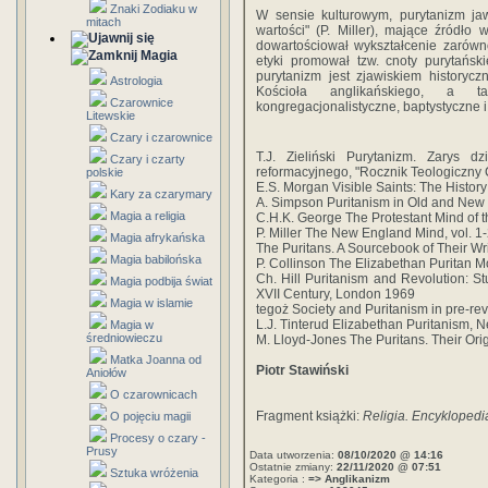
Znaki Zodiaku w
W sensie kulturowym, purytanizm jawi
mitach
wartości" (P. Miller), mające źródło
dowartościował wykształcenie zarówn
Magia
etyki promował tzw. cnoty purytańs
purytanizm jest zjawiskiem historycz
Astrologia
Kościoła anglikańskiego, a ta
Czarownice
kongregacjonalistyczne, baptystyczne i
Litewskie
Czary i czarownice
T.J. Zieliński Purytanizm. Zarys d
Czary i czarty
reformacyjnego, "Rocznik Teologiczny C
polskie
E.S. Morgan Visible Saints: The Histor
Kary za czarymary
A. Simpson Puritanism in Old and New
Magia a religia
C.H.K. George The Protestant Mind of 
P. Miller The New England Mind, vol. 1
Magia afrykańska
The Puritans. A Sourcebook of Their Wri
Magia babilońska
P. Collinson The Elizabethan Puritan
Ch. Hill Puritanism and Revolution: Stu
Magia podbija świat
XVII Century, London 1969
Magia w islamie
tegoż Society and Puritanism in pre-r
L.J. Tinterud Elizabethan Puritanism, 
Magia w
średniowieczu
M. Lloyd-Jones The Puritans. Their Or
Matka Joanna od
Piotr Stawiński
Aniołów
O czarownicach
Fragment książki:
Religia. Encyklopedi
O pojęciu magii
Procesy o czary -
Prusy
Data utworzenia:
08/10/2020 @ 14:16
Ostatnie zmiany:
22/11/2020 @ 07:51
Sztuka wróżenia
Kategoria :
=> Anglikanizm