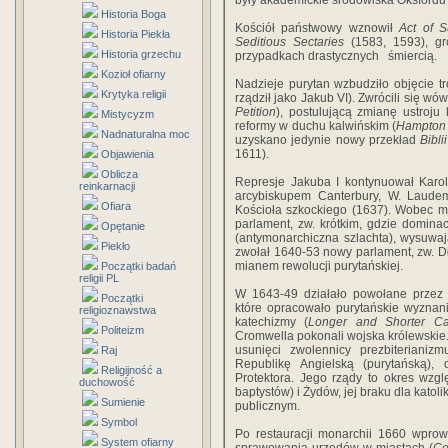
były akademickie środowiska Oksfordu
Historia Boga
Kościół państwowy wznowił
Act of 
Historia Piekła
Seditious Sectaries
(1583, 1593), gr
Historia grzechu
przypadkach drastycznych śmiercią.
Kozioł ofiarny
Nadzieje purytan wzbudziło objęcie tr
Krytyka religii
rządził jako Jakub VI). Zwrócili się w
Petition
), postulującą zmianę ustroju 
Mistycyzm
reformy w duchu kalwińskim (
Hampton 
Nadnaturalna moc
uzyskano jedynie nowy przekład
Biblii
1611).
Objawienia
Oblicza
Represje Jakuba I kontynuował Karol
reinkarnacji
arcybiskupem Canterbury, W. Laudem
Ofiara
Kościoła szkockiego (1637). Wobec mi
parlament, zw. krótkim, gdzie dominacj
Opętanie
(antymonarchiczna szlachta), wysuwają
Piekło
zwołał 1640-53 nowy parlament, zw. 
mianem rewolucji purytańskiej.
Początki badań
religii PL
W 1643-49 działało powołane przez 
Początki
które opracowało purytańskie wyznani
religioznawstwa
katechizmy (
Longer and Shorter Ca
Politeizm
Cromwella pokonali wojska królewskie. 
usunięci zwolennicy prezbiteriani
Raj
Republikę Angielską (purytańską)
Religijność a
Protektora. Jego rządy to okres wzglę
duchowość
baptystów) i Żydów, jej braku dla kato
Sumienie
publicznym.
Symbol
Po restauracji monarchii 1660 wprow
System ofiarny