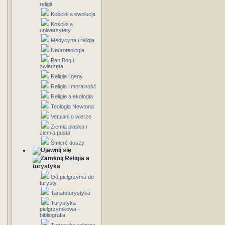
religii
Kościół a ewolucja
Kościół a
uniwersytety
Medycyna i religia
Neuroteologia
Pan Bóg i
zwierzęta
Religia i geny
Religia i moralność
Religie a ekologia
Teologia Newtona
Vetulani o wierze
Ziemia płaska i
ziemia pusta
Śmierć duszy
Religia a
turystyka
Od pielgrzyma do
turysty
Tanatoturystyka
Turystyka
pielgrzymkowa -
bibliografia