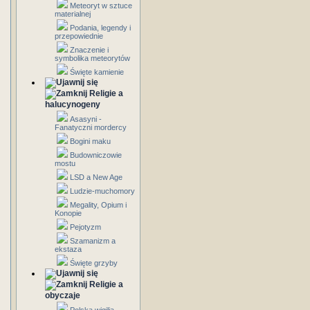
Meteoryt w sztuce
materialnej
Podania, legendy i
przepowiednie
Znaczenie i
symbolika meteorytów
Święte kamienie
Religie a
halucynogeny
Asasyni -
Fanatyczni mordercy
Bogini maku
Budowniczowie
mostu
LSD a New Age
Ludzie-muchomory
Megality, Opium i
Konopie
Pejotyzm
Szamanizm a
ekstaza
Święte grzyby
Religie a
obyczaje