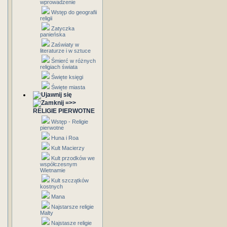
wprowadzenie
Wstęp do geografii
religii
Zatyczka
panieńska
Zaświaty w
literaturze i w sztuce
Śmierć w różnych
religiach świata
Święte księgi
Święte miasta
=>>
RELIGIE PIERWOTNE
Wstęp - Religie
pierwotne
Huna i Roa
Kult Macierzy
Kult przodków we
współczesnym
Wietnamie
Kult szczątków
kostnych
Mana
Najstarsze religie
Malty
Najstasze religie