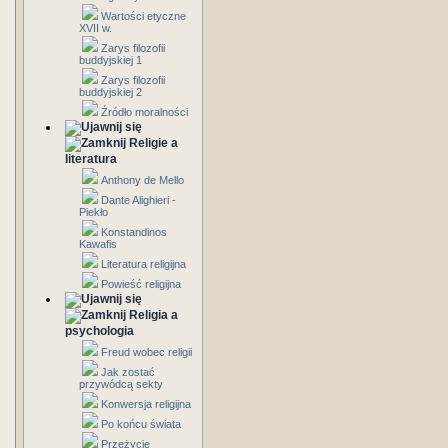
Wartości etyczne
XVII w.
Zarys filozofii
buddyjskiej 1
Zarys filozofii
buddyjskiej 2
Źródło moralności
Religie a
literatura
Anthony de Mello
Dante Alighieri -
Piekło
Konstandinos
Kawafis
Literatura religijna
Powieść religijna
Religia a
psychologia
Freud wobec religii
Jak zostać
przywódcą sekty
Konwersja religijna
Po końcu świata
Przeżycie