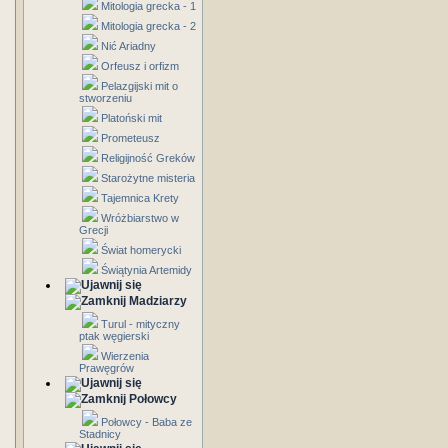
Mitologia grecka - 1
Mitologia grecka - 2
Nić Ariadny
Orfeusz i orfizm
Pelazgijski mit o
stworzeniu
Platoński mit
Prometeusz
Religijność Greków
Starożytne misteria
Tajemnica Krety
Wróżbiarstwo w
Grecji
Świat homerycki
Świątynia Artemidy
Madziarzy
Turul - mityczny
ptak węgierski
Wierzenia
Prawęgrów
Połowcy
Połowcy - Baba ze
Stadnicy