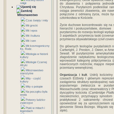
ewangelicyzm). Głosił upadłość natury l
Rozwój historii
religii
do zbawienia i potępienia jednost
Chrystusa. Purytanizm podkreślał r
osiąga pewności zbawienia, ale naw
połączone z odmianą życia, może b
Mitoznawstwo
członkostwa w Kościele.
Czas święty i mity
Życie duchowe koncentrowało się na s
Mit grecki
hierarchii i posłuszeństwie, domow
Mit i epos
purytanizmu do rozwoju teologii wydaj
3 aspektach: przymierza łaski (
covenan
Mit i kultura
przymierza obywatelskiego (
civil cove
Mit i sen
Mit kosmogoniczny
Do głównych teologów purytańskich na
Ks. Rodz.
Cartwright, J. Preston, J. Owen, w Ame
Sewall. W purytanizmie amerykańsk
Mitologia w historii
złagodzenie radykalizmu teologiczn
kultury
wprowadził kategorię półprzymierza (
Mitologie Czarnej
nawróconych rodziców, mające niepe
Afryki
przemiany wewnętrznej.
Mitoznawstwo
starożytne
Organizacja i kult
. Ustrój kościeln
czasach Elżbiety I głównym reprezent
Mity - część
kultury
zastąpienia struktury episkopalnej r
popularnego zwłaszcza w puryta
Mity o potopie
Massachusetts (oraz obserwatorzy z P
Na początku była
dyscypliny kościoła (
Cambridge Platf
woda
niezależności, przyznający synodom 
praktykował 2 sakramenty: chrzes
Potwory ludzko-
zwierzęce
opowiedział się za uproszczeniem o
głoszenie Słowa Bożego. Wiązało się
Ptaki w mitach i
style
).
legendach