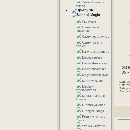
Znaki Zodiaku w
mitach
Magia
Astrologia
Czarownice
Litewskie
Czary i czarownice
Czary i czarty
polskie
Kary za czarymary
Magia a religia
Magia afrykańska
prze
Magia babilońska
05
-
Magia podbija świat
Magia w islamie
Data ut
Ostatni
Magia w
Kategor
średniowieczu
Strona 
Matka Joanna od
Aniołów
O czarownicach
O pojęciu magii
Procesy o czary -
Prusy
Sztuka wróżenia