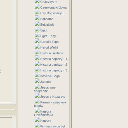
Chasydyzm
Czerwona Królowa
Czy Bóg istnieje
Echnaton
Egipcjanie
Egipt
Egipt -Teby
Gobekli Tepe
Herod Wielki
Historia Szatana
Historia papieży - 1
Historia papieży - 2
2
Historia papieży - 3
Istnienie Boga
Japonia
Jezus inne
spojrzenie
Jezus z Nazaretu
Karnak - świątynia
bogów
Katedra
Gnieźnieńska
Katedry
Kim naprawdę był