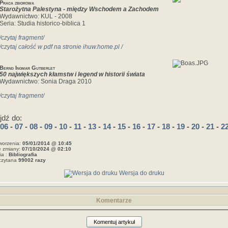
Praca zbiorowa
Starożytna Palestyna - między Wschodem a Zachodem
Wydawnictwo: KUL - 2008
Seria: Studia historico-biblica 1
/czytaj fragment/
/czytaj całość w pdf na stronie ihuw.home.pl /
Bernd Ingmar Gutberlet
50 największych kłamstw i legend w historii świata
Wydawnictwo: Sonia Draga 2010
/czytaj fragment/
jdź do:
06
-
07
-
08
-
09
-
10
-
11
-
13
-
14
-
15
-
16
-
17
-
18
-
19
-
20
-
21
-
2
worzenia:
05/01/2014 @ 10:45
e zmiany:
07/10/2024 @ 02:10
ia :
Bibliografia
czytana
99002 razy
Wersja do druku
Komentarze
Komentuj artykuł