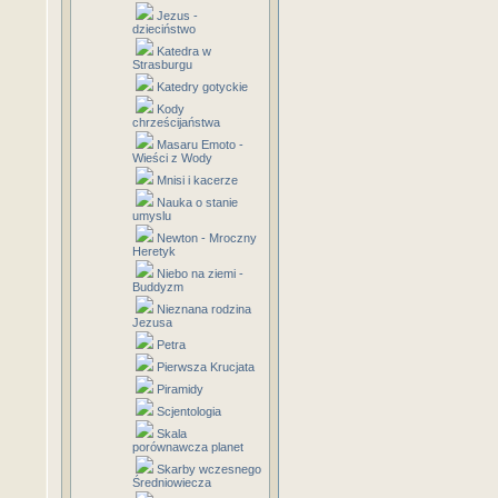
Jezus -
dzieciństwo
Katedra w
Strasburgu
Katedry gotyckie
Kody
chrześcijaństwa
Masaru Emoto -
Wieści z Wody
Mnisi i kacerze
Nauka o stanie
umyslu
Newton - Mroczny
Heretyk
Niebo na ziemi -
Buddyzm
Nieznana rodzina
Jezusa
Petra
Pierwsza Krucjata
Piramidy
Scjentologia
Skala
porównawcza planet
Skarby wczesnego
Średniowiecza