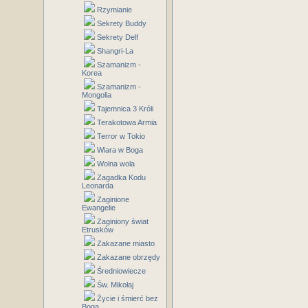
Rzymianie
Sekrety Buddy
Sekrety Delf
Shangri-La
Szamanizm -
Korea
Szamanizm -
Mongolia
Tajemnica 3 Króli
Terakotowa Armia
Terror w Tokio
Wiara w Boga
Wolna wola
Zagadka Kodu
Leonarda
Zaginione
Ewangelie
Zaginiony świat
Etrusków
Zakazane miasto
Zakazane obrzędy
Średniowiecze
Św. Mikołaj
Życie i śmierć bez
Boga