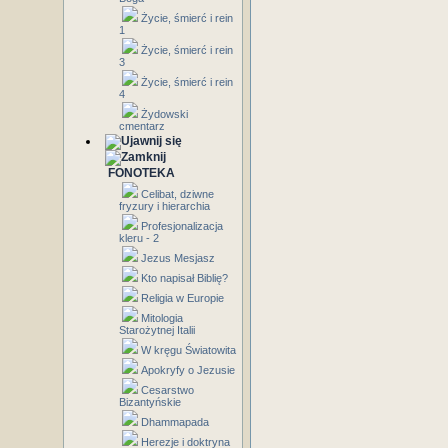
Życie, śmierć i rein
1
Życie, śmierć i rein
3
Życie, śmierć i rein
4
Żydowski
cmentarz
FONOTEKA
Celibat, dziwne
fryzury i hierarchia
Profesjonalizacja
kleru - 2
Jezus Mesjasz
Kto napisał Biblię?
Religia w Europie
Mitologia
Starożytnej Italii
W kręgu Światowita
Apokryfy o Jezusie
Cesarstwo
Bizantyńskie
Dhammapada
Herezje i doktryna