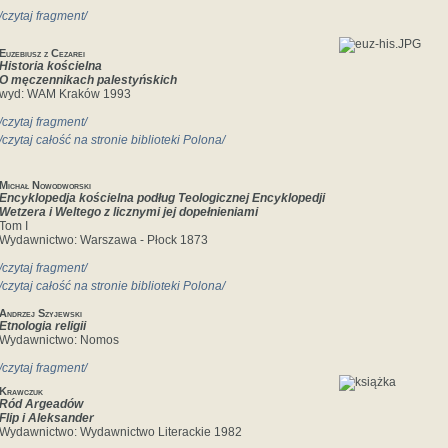
/czytaj fragment/
Euzebiusz z Cezarei
Historia kościelna
O męczennikach palestyńskich
wyd: WAM Kraków 1993
/czytaj fragment/
/czytaj całość na stronie biblioteki Polona/
Michał Nowodworski
Encyklopedja kościelna podług Teologicznej Encyklopedji
Wetzera i Weltego z licznymi jej dopełnieniami
Tom I
Wydawnictwo: Warszawa - Płock 1873
/czytaj fragment/
/czytaj całość na stronie biblioteki Polona/
Andrzej Szyjewski
Etnologia religii
Wydawnictwo: Nomos
/czytaj fragment/
Krawczuk
Ród Argeadów
Flip i Aleksander
Wydawnictwo: Wydawnictwo Literackie 1982