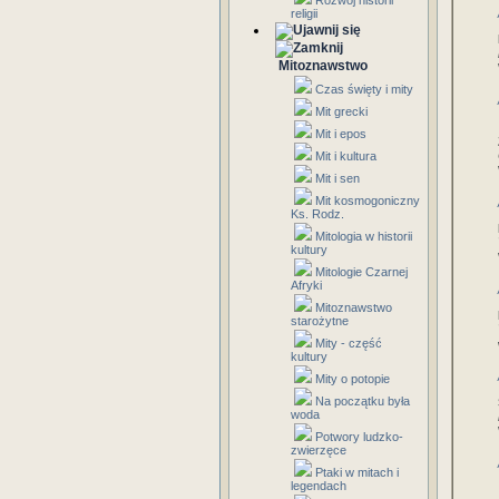
Rozwój historii
religii
Mitoznawstwo
Czas święty i mity
Mit grecki
Mit i epos
Mit i kultura
Mit i sen
Mit kosmogoniczny
Ks. Rodz.
Mitologia w historii
kultury
Mitologie Czarnej
Afryki
Mitoznawstwo
starożytne
Mity - część
kultury
Mity o potopie
Na początku była
woda
Potwory ludzko-
zwierzęce
Ptaki w mitach i
legendach