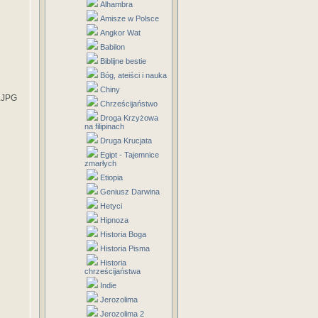
Alhambra
Amisze w Polsce
Angkor Wat
Babilon
Biblijne bestie
Bóg, ateiści i nauka
Chiny
Chrześcijaństwo
Droga Krzyżowa
na filipinach
Druga Krucjata
Egipt - Tajemnice
zmarłych
Etiopia
Geniusz Darwina
Hetyci
Hipnoza
Historia Boga
Historia Pisma
Historia
chrześcijaństwa
Indie
Jerozolima
Jerozolima 2