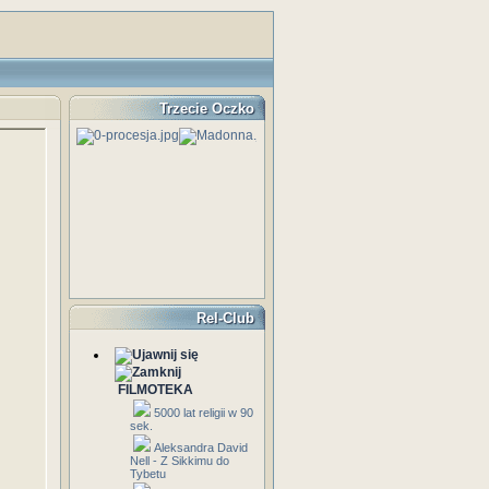
Trzecie Oczko
Rel-Club
FILMOTEKA
5000 lat religii w 90
sek.
Aleksandra David
Nell - Z Sikkimu do
Tybetu