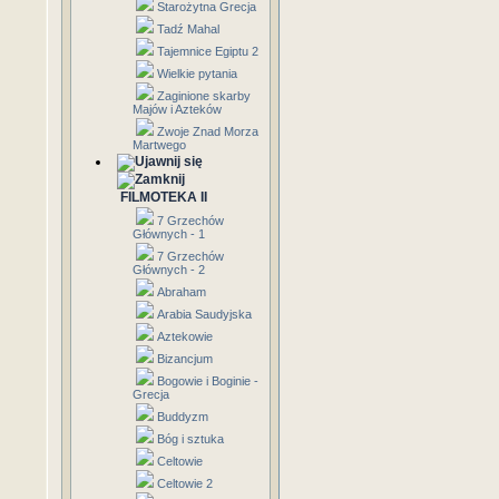
Starożytna Grecja
Tadź Mahal
Tajemnice Egiptu 2
Wielkie pytania
Zaginione skarby
Majów i Azteków
Zwoje Znad Morza
Martwego
FILMOTEKA II
7 Grzechów
Głównych - 1
7 Grzechów
Głównych - 2
Abraham
Arabia Saudyjska
Aztekowie
Bizancjum
Bogowie i Boginie -
Grecja
Buddyzm
Bóg i sztuka
Celtowie
Celtowie 2