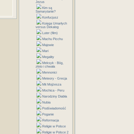
Jezus
Kim są
Samarytanie?
Konfucjusz
Księga Umarłych
versus Dekalog
Luter (film)
Machu Picchu
Majowie
Mari
Megality
Meksyk - Bóg,
złoto i chwała
Mennonici
Meteory - Grecja
Mit Mojżesza
Mochica - Peru
Narodziny Diabła
Nubia
Podświadomość
Poganie
Reformacja
Religie w Polsce
Religie w Polsce 2