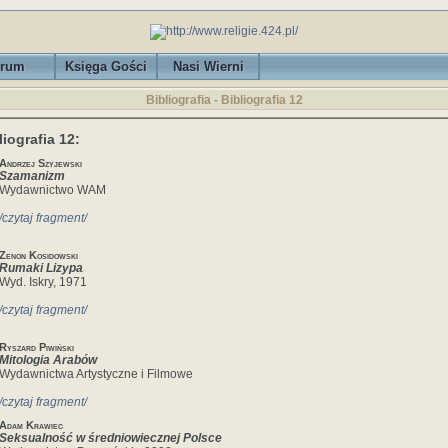
rum
Księga Gości
Nasi Wierni
Bibliografia - Bibliografia 12
liografia 12:
Andrzej Szyjewski
Szamanizm
Wydawnictwo WAM
/czytaj fragment/
Zenon Kosidowski
Rumaki Lizypa
Wyd. Iskry, 1971
/czytaj fragment/
Ryszard Piwiński
Mitologia Arabów
Wydawnictwa Artystyczne i Filmowe
/czytaj fragment/
Adam Krawiec
Seksualność w średniowiecznej Polsce