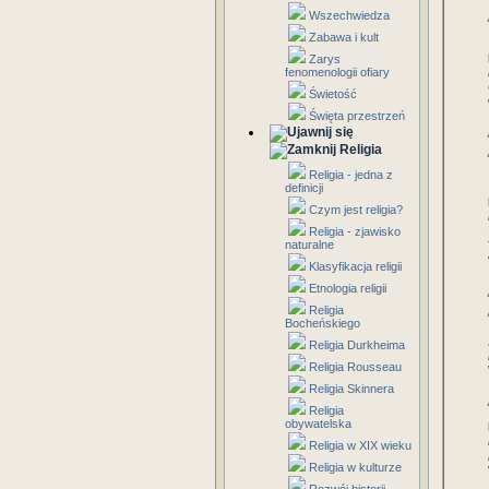
Wszechwiedza
Zabawa i kult
Zarys
fenomenologii ofiary
Świetość
Święta przestrzeń
Religia
Religia - jedna z
definicji
Czym jest religia?
Religia - zjawisko
naturalne
Klasyfikacja religii
Etnologia religii
Religia
Bocheńskiego
Religia Durkheima
Religia Rousseau
Religia Skinnera
Religia
obywatelska
Religia w XIX wieku
Religia w kulturze