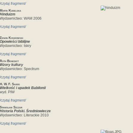
/czytaj fragment/
Marta Kudelska
Hinduizm
Wydawnictwo: WAM 2006
/czytaj fragment/
Zenon Kosidowski
Opowieści biblijne
Wydawnictwo: Iskry
/czytaj fragment/
Ruth Benedict
Wzory kultury
Wydawnictwo: Spectrum
/czytaj fragment/
H. W. F. Saggs
Wielkość i upadek Babilonii
wyd. PIW
/czytaj fragment/
Stanisław Szczur
Historia Polski. Średniowiecze
Wydawnictwo: Literackie 2010
/czytaj fragment/