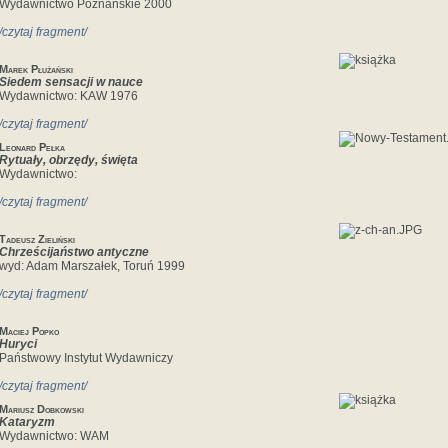
Wydawnictwo Poznańskie 2000
/czytaj fragment/
Marek Płużański
Siedem sensacji w nauce
Wydawnictwo: KAW 1976
/czytaj fragment/
Leonard Pełka
Rytuały, obrzędy, święta
Wydawnictwo:
/czytaj fragment/
Tadeusz Zieliński
Chrześcijaństwo antyczne
wyd: Adam Marszałek, Toruń 1999
/czytaj fragment/
Maciej Popko
Huryci
Państwowy Instytut Wydawniczy
/czytaj fragment/
Mariusz Dobkowski
Kataryzm
Wydawnictwo: WAM