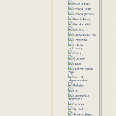
Historia Boga
Historia Piekła
Historia grzechu
Kozioł ofiarny
Krytyka religii
Mistycyzm
Nadnaturalna moc
Objawienia
Oblicza
reinkarnacji
Ofiara
Opętanie
Piekło
Początki badań
religii PL
Początki
religioznawstwa
Politeizm
Raj
Religijność a
duchowość
Sumienie
Symbol
System ofiarny