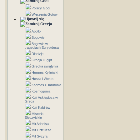
Goci
Polscy Goci
Wierzenia Gotów
Grecja
Apollo
Bogowie
Bogowie w
tragediach Eurypidesa
Dionizje
Grecja i Egipt
Grecka świątynia
Hermes Kylleński
Hestia i Westa
Kadmos i Harmonia
Kosmogonia
Kult Asklepiosa w
Grecji
Kult Kabirów
Misteria
Eleuzyjskie
Mit Adonisa
Mit Orfeusza
Mit Syzyfa