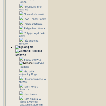
Polsce
Nieodparty urok
kastracji
Nowa duchowość
Piwo - napój Bogów
Policja duchowa
Religia i wspólnota
Religijne wędrówki
ludów
Różaniec na
zdrowie
Religie a
polityka
Boska polityka
Doktryna
Reagana
Hezbollah
wojownicy Boga
Historia wolności w
chrześ.
Islam kontra
hinduizm
Kara śmierci
Kara śmierci w
Piśmie Świętym i
nauczaniu katolickim