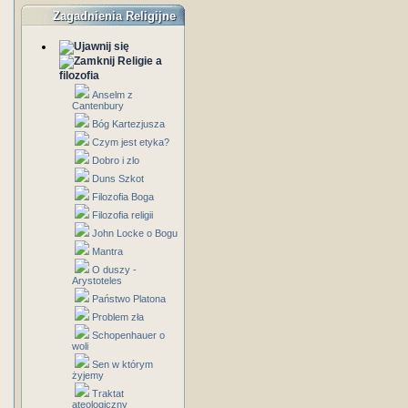
Zagadnienia Religijne
Religie a
filozofia
Anselm z
Cantenbury
Bóg Kartezjusza
Czym jest etyka?
Dobro i zlo
Duns Szkot
Filozofia Boga
Filozofia religii
John Locke o Bogu
Mantra
O duszy -
Arystoteles
Państwo Platona
Problem zła
Schopenhauer o
woli
Sen w którym
żyjemy
Traktat
ateologiczny