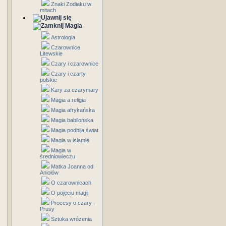
Znaki Zodiaku w
mitach
Magia
Astrologia
Czarownice
Litewskie
Czary i czarownice
Czary i czarty
polskie
Kary za czarymary
Magia a religia
Magia afrykańska
Magia babilońska
Magia podbija świat
Magia w islamie
Magia w
średniowieczu
Matka Joanna od
Aniołów
O czarownicach
O pojęciu magii
Procesy o czary -
Prusy
Sztuka wróżenia