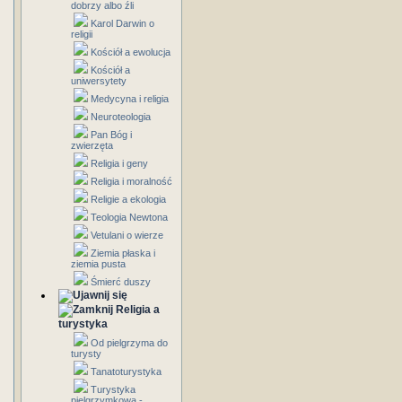
dobrzy albo źli
Karol Darwin o
religii
Kościół a ewolucja
Kościół a
uniwersytety
Medycyna i religia
Neuroteologia
Pan Bóg i
zwierzęta
Religia i geny
Religia i moralność
Religie a ekologia
Teologia Newtona
Vetulani o wierze
Ziemia płaska i
ziemia pusta
Śmierć duszy
Religia a
turystyka
Od pielgrzyma do
turysty
Tanatoturystyka
Turystyka
pielgrzymkowa -