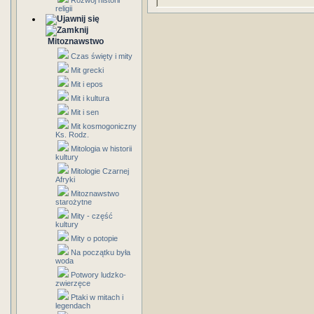
Rozwój historii
religii
Mitoznawstwo
Czas święty i mity
Mit grecki
Mit i epos
Mit i kultura
Mit i sen
Mit kosmogoniczny
Ks. Rodz.
Mitologia w historii
kultury
Mitologie Czarnej
Afryki
Mitoznawstwo
starożytne
Mity - część
kultury
Mity o potopie
Na początku była
woda
Potwory ludzko-
zwierzęce
Ptaki w mitach i
legendach