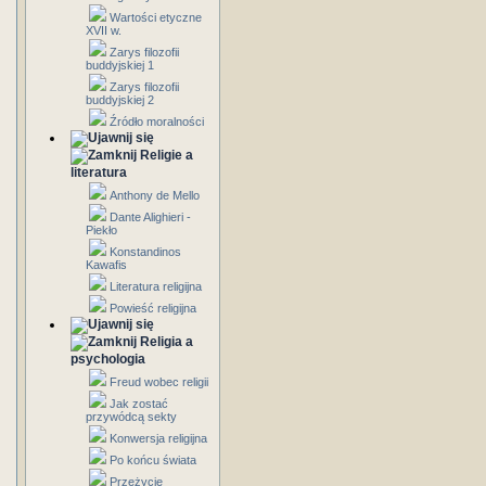
Wartości etyczne
XVII w.
Zarys filozofii
buddyjskiej 1
Zarys filozofii
buddyjskiej 2
Źródło moralności
Religie a
literatura
Anthony de Mello
Dante Alighieri -
Piekło
Konstandinos
Kawafis
Literatura religijna
Powieść religijna
Religia a
psychologia
Freud wobec religii
Jak zostać
przywódcą sekty
Konwersja religijna
Po końcu świata
Przeżycie