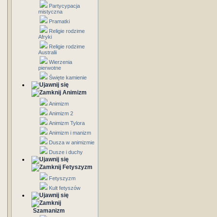
Partycypacja
mistyczna
Pramatki
Religie rodzime
Afryki
Religie rodzime
Australii
Wierzenia
pierwotne
Święte kamienie
Animizm
Animizm
Animizm 2
Animizm Tylora
Animizm i manizm
Dusza w animizmie
Dusze i duchy
Fetyszyzm
Fetyszyzm
Kult fetyszów
Szamanizm