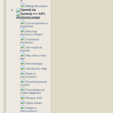
37
Bibliografia polska
=>> ART.
PRZEKROJOWE
Chrześcijaństwo a
pogaństwo
Dlaczego
wierzymy w Boga?
Gramatyka
moralności
Jak rodzili się
bogowie
Kilka słów o New
Age
Neuroteologia
Odrodzenie religii
Piekło w
starożytności
Przechwytywanie
symboli
Psychologiczne
źródła religijności
Płonące rzeki
Pępek świata
Religie w
Starożytności -