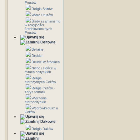
Prusów
Religia Bałtów
Wiara Prusów
Ślady szamanizmu
w religijności
średniowiecznych
Prusów
Celtowie
Beltaine
Druidzi
Druidzi w źródłach
Niebo i słońce w
mitach celtyckich
Religia
starożytnych Celtów
Religie Celtów -
zarys tematu
Wierzenia
staroceltyckie
Wędrówki dusz u
Celtów
Dakowie
Religia Daków