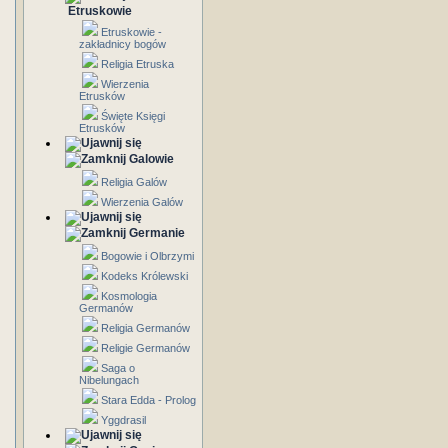
Etruskowie
Etruskowie -
zakładnicy bogów
Religia Etruska
Wierzenia
Etrusków
Święte Księgi
Etrusków
Galowie
Religia Galów
Wierzenia Galów
Germanie
Bogowie i Olbrzymi
Kodeks Królewski
Kosmologia
Germanów
Religia Germanów
Religie Germanów
Saga o
Nibelungach
Stara Edda - Prolog
Yggdrasil