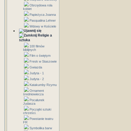
Obrzędowa rola
kobiet
Papieżyca Joanna
Pasqualina Lehner
Wdowy w Kościele
Religie a
sztuka
100 filmów
biblijnych
Film o świętym
Fresk w Staszowie
Gwiazda
Judyta - 1
Judyta - 2
Katakumby Rzymu
Ornament
średniowiecza
Pocałunek
Judasza
Początki sztuki
chrześci.
Powstanie teatru
FR
Symbolika barw