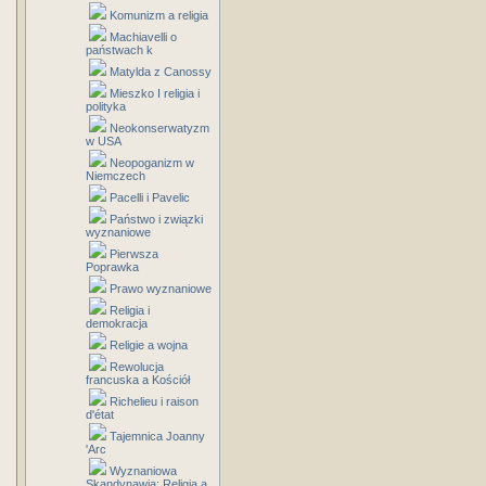
Komunizm a religia
Machiavelli o
państwach k
Matylda z Canossy
Mieszko I religia i
polityka
Neokonserwatyzm
w USA
Neopoganizm w
Niemczech
Pacelli i Pavelic
Państwo i związki
wyznaniowe
Pierwsza
Poprawka
Prawo wyznaniowe
Religia i
demokracja
Religie a wojna
Rewolucja
francuska a Kościół
Richelieu i raison
d'état
Tajemnica Joanny
'Arc
Wyznaniowa
Skandynawia: Religia a