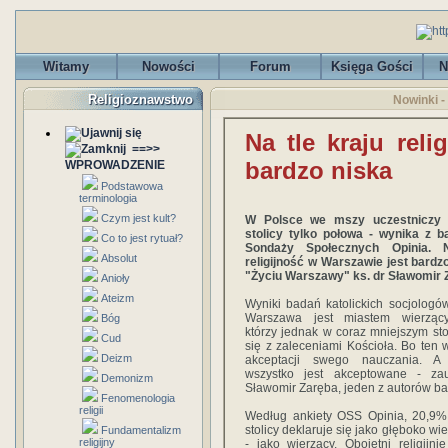
Witamy
Nowości
Forum
Księga Gości
N
Religioznawstwo
Nowinki -
Na tle kraju rel
==>>
bardzo niska
WPROWADZENIE
Podstawowa
terminologia
Czym jest kult?
W Polsce we mszy uczestniczy 
stolicy tylko połowa - wynika z 
Co to jest rytuał?
Sondaży Społecznych Opinia. 
Absolut
religijność w Warszawie jest bardz
"Życiu Warszawy" ks. dr Sławomir 
Anioły
Ateizm
Wyniki badań katolickich socjologó
Warszawa jest miastem wierzący
Bóg
którzy jednak w coraz mniejszym st
Cud
się z zaleceniami Kościoła. Bo ten
Deizm
akceptacji swego nauczania. A 
wszystko jest akceptowane - za
Demonizm
Sławomir Zaręba, jeden z autorów b
Fenomenologia
religii
Według ankiety OSS Opinia, 20,9
stolicy deklaruje się jako głęboko wi
Fundamentalizm
religijny
- jako wierzący. Obojętni religijni