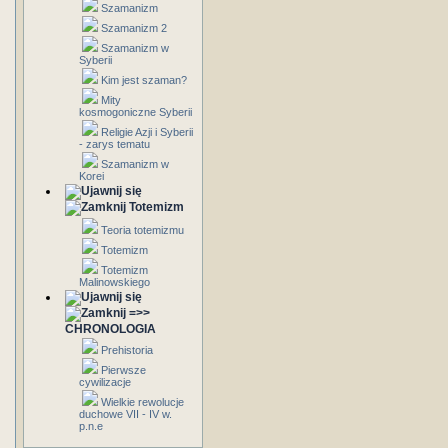
Szamanizm
Szamanizm 2
Szamanizm w
Syberii
Kim jest szaman?
Mity
kosmogoniczne Syberii
Religie Azji i Syberii
- zarys tematu
Szamanizm w
Korei
Totemizm
Teoria totemizmu
Totemizm
Totemizm
Malinowskiego
=>>
CHRONOLOGIA
Prehistoria
Pierwsze
cywilizacje
Wielkie rewolucje
duchowe VII - IV w.
p.n.e