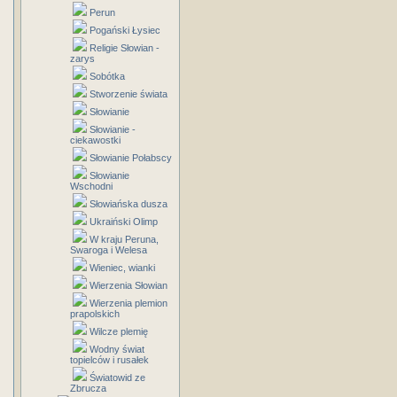
Perun
Pogański Łysiec
Religie Słowian -
zarys
Sobótka
Stworzenie świata
Słowianie
Słowianie -
ciekawostki
Słowianie Połabscy
Słowianie
Wschodni
Słowiańska dusza
Ukraiński Olimp
W kraju Peruna,
Swaroga i Welesa
Wieniec, wianki
Wierzenia Słowian
Wierzenia plemion
prapolskich
Wilcze plemię
Wodny świat
topielców i rusałek
Światowid ze
Zbrucza