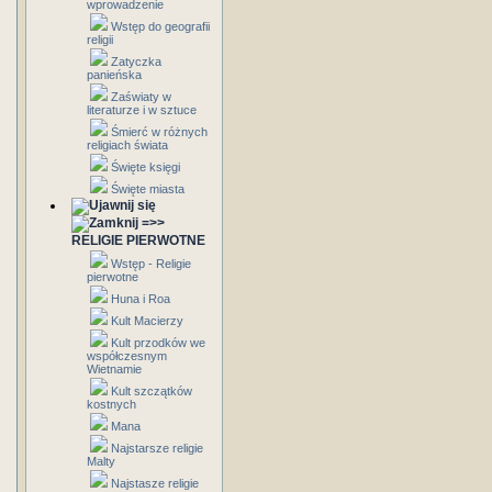
wprowadzenie
Wstęp do geografii
religii
Zatyczka
panieńska
Zaświaty w
literaturze i w sztuce
Śmierć w różnych
religiach świata
Święte księgi
Święte miasta
=>>
RELIGIE PIERWOTNE
Wstęp - Religie
pierwotne
Huna i Roa
Kult Macierzy
Kult przodków we
współczesnym
Wietnamie
Kult szczątków
kostnych
Mana
Najstarsze religie
Malty
Najstasze religie