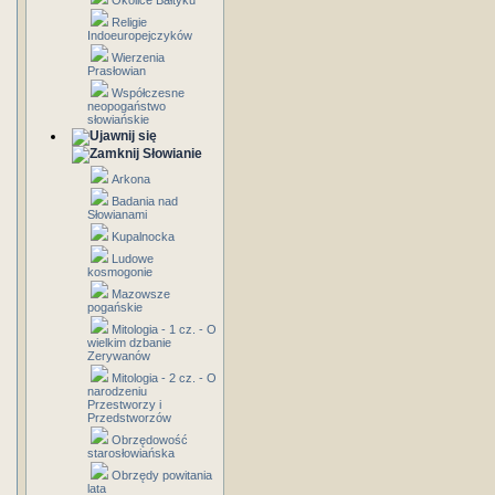
Okolice Bałtyku
Religie
Indoeuropejczyków
Wierzenia
Prasłowian
Współczesne
neopogaństwo
słowiańskie
Słowianie
Arkona
Badania nad
Słowianami
Kupalnocka
Ludowe
kosmogonie
Mazowsze
pogańskie
Mitologia - 1 cz. - O
wielkim dzbanie
Zerywanów
Mitologia - 2 cz. - O
narodzeniu
Przestworzy i
Przedstworzów
Obrzędowość
starosłowiańska
Obrzędy powitania
lata