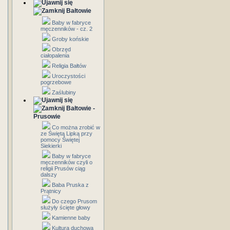
Bałtowie
Baby w fabryce
męczenników - cz. 2
Groby końskie
Obrzęd
ciałopalenia
Religia Bałtów
Uroczystości
pogrzebowe
Zaślubiny
Bałtowie -
Prusowie
Co można zrobić w
ze Świętą Lipką przy
pomocy Świętej
Siekierki
Baby w fabryce
męczenników czyli o
religii Prusów ciąg
dalszy
Baba Pruska z
Prątnicy
Do czego Prusom
służyły ścięte głowy
Kamienne baby
Kultura duchowa