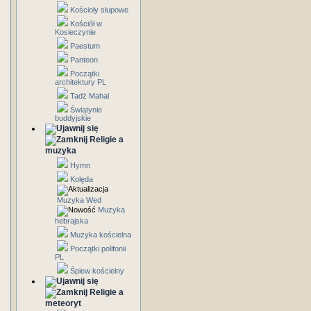
Kościoły słupowe
Kościół w
Kosieczynie
Paestum
Panteon
Początki
architektury PL
Tadż Mahal
Świątynie
buddyjskie
Religie a
muzyka
Hymn
Kolęda
Muzyka Wed
Muzyka
hebrajska
Muzyka kościelna
Początki polifonii
PL
Śpiew kościelny
Religie a
meteoryt