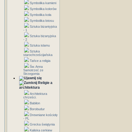
Symbolika kamieni
Symbolika kolorów
Symbolika koła
Symbolika lotosu
Sztuka bizantyjska
- 1
Sztuka bizanyjska
- 2
Sztuka islamu
Sztuka
starochrześcijańska
Tańce a religia
Św. Anna
Samotrzeć ze
Strzegomia
Religie a
architektura
Architektura
chrześci.
Babilon
Borobudur
Drewniane kościoły
- PL
Grecka świątynia
Kaliska cerkiew