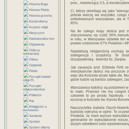
proc., niewierzący 3,5, a niezdecydo
Historia Boga
Historia Piekła
Ci, którzy określają się jako "wierzą
jednak wierzą we wszystko, czego
Historia grzechu
ankietowanych warszawian, ale w T
Kozioł ofiarny
65%.
Krytyka religii
Na tle całego kraju stolica jest 
Mistycyzm
zlaicyzowane, np. Łódź. 56% mieszkań
Nadnaturalna moc
w roku, w Warszawie odsetek ten w
prawie codziennie 67% Polaków i 4
Objawienia
Oblicza
Najsłabszą religijnością cechują 
reinkarnacji
inteligencja i urzędnicy. Te śr
duszpasterską - twierdzi ks. Zaręba.
Ofiara
Opętanie
Jak zauważa prof. Elżbieta Firlit 
Piekło
mieszkańców stolicy ma poczucie z
więc dla Kościoła wcale takie złe. 
Początki badań
gdzie ludzie są bardzo zabiegani, z
religii PL
Początki
Warszawscy katolicy są podzieleni 
religioznawstwa
to mało. Przecież nie ma czegoś ta
Politeizm
człowiek to po prostu hipokryta -
wczoraj w kościele św. Karola Borom
Raj
Religijność a
Nauczycielka Izabela Osuch-Nowicka
duchowość
bardziej ostrożna w opinii. To oczyw
Polaków. Ja mam wyższe wykształcen
Sumienie
generalnie im wykształcenie niższe
Symbol
dużym odsetkiem ludzi wyedukowanych
System ofiarny