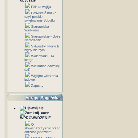
obyczaje
Polska wigilja
Poświęcić bożka,
czyli polskie
świętowanie Sobótki
Staropolska
Wielkanoc
Staropolskie - Boże
Narodzenie
Sylwestry, których
nigdy nie było
Walentynki - 14
lutego
Wielkanoc dawniej i
dziś
Wigilijne wierzenia
ludowe
Zapusty
Europa Pogańska
==>>
WPROWADZENIE
O
słowiańszczyźnie przed
chrześcijaństwem