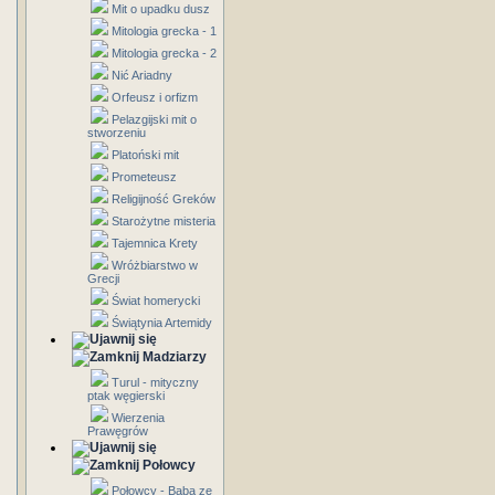
Mit o upadku dusz
Mitologia grecka - 1
Mitologia grecka - 2
Nić Ariadny
Orfeusz i orfizm
Pelazgijski mit o
stworzeniu
Platoński mit
Prometeusz
Religijność Greków
Starożytne misteria
Tajemnica Krety
Wróżbiarstwo w
Grecji
Świat homerycki
Świątynia Artemidy
Madziarzy
Turul - mityczny
ptak węgierski
Wierzenia
Prawęgrów
Połowcy
Połowcy - Baba ze