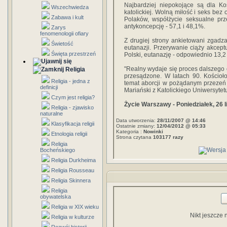
Najbardziej niepokojące są dla Ko
Wszechwiedza
katolickiej. Wolną miłość i seks be
Zabawa i kult
Polaków, współżycie seksualne pr
antykoncepcję - 57,1 i 48,1%.
Zarys
fenomenologii ofiary
Z drugiej strony ankietowani zgadza
Świetość
eutanazji. Przerywanie ciąży akce
Święta przestrzeń
Polski, eutanazję - odpowiednio 13,2
"Realny wydaje się proces dalszego o
Religia
przesądzone. W latach 90. Kościoł
Religia - jedna z
temat aborcji w pożądanym przezeń 
definicji
Mariański z Katolickiego Uniwersytet
Czym jest religia?
Życie Warszawy - Poniedziałek, 26 
Religia - zjawisko
naturalne
Data utworzenia:
28/11/2007 @ 14:46
Klasyfikacja religii
Ostatnie zmiany:
12/04/2012 @ 05:33
Kategoria :
Nowinki
Etnologia religii
Strona czytana
103177 razy
Religia
Bocheńskiego
Religia Durkheima
Religia Rousseau
Religia Skinnera
Religia
obywatelska
Religia w XIX wieku
Nikt jeszcze 
Religia w kulturze