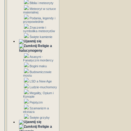
Biblia i meteoryty
Meteoryt w sztuce
materialnej
Podania, legendy i
przepowiednie
Znaczenie i
symbolika meteorytów
Święte kamienie
Religie a
halucynogeny
Asasyni -
Fanatyczni mordercy
Bogini maku
Budowniczowie
mostu
LSD a New Age
Ludzie-muchomory
Megality, Opium i
Konopie
Pejotyzm
Szamanizm a
ekstaza
Święte grzyby
Religie a