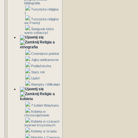
bibliografia
Turystyka religijna
1
Turystyka religijna
we Francji
Świątynie które
warto zobaczyć
Religia a
etnografia
Cmentarze polskie
Jajka wielkanocne
Podłaźniczka
Stary rok
Upiór!
Wampiry i Wilkołaki
Religie a
kobieta
7 kobiet Watykanu
Kobieta w
chrzescijaństwie
Kobieta w czasach
wypraw krzyżowych
Kobiety w Izraelu
Matylda z Canossy