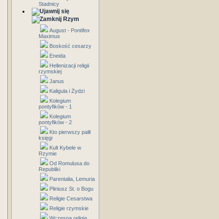
Stadnicy
Rzym
August - Pontifex
Maximus
Boskość cesarzy
Eneida
Hellenizacji religii
rzymskiej
Janus
Kaligula i Żydzi
Kolegium
pontyfików - 1
Kolegium
pontyfików - 2
Kto pierwszy palił
księgi
Kult Kybele w
Rzymie
Od Romulusa do
Republiki
Parentalia, Lemuria
Pliniusz St. o Bogu
Religie Cesarstwa
Religie rzymskie
Wczesna religia