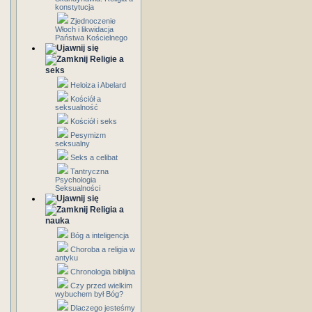
konstytucja
Zjednoczenie
Włoch i likwidacja
Państwa Kościelnego
Religie a
seks
Heloiza i Abelard
Kościół a
seksualność
Kościół i seks
Pesymizm
seksualny
Seks a celibat
Tantryczna
Psychologia
Seksualności
Religia a
nauka
Bóg a inteligencja
Choroba a religia w
antyku
Chronologia biblijna
Czy przed wielkim
wybuchem był Bóg?
Dlaczego jesteśmy