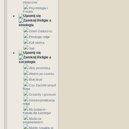
mistyczne
Psychologia r.
Freuda
Religie a
etnologia
Dzień Zaduszny
Etnologia religii
Kult słońca
Sati
Religie a
socjologia
Akty przemocy
Ateizm po czesku
Brat brud
Czy Zachód utracił
Boga
Grzechy i grzeszki
Instytucjonalizacja
religii
McJudaizm -
Kabała dla każdego!
Moda na
wegetarianizm
Mordy rytualne w