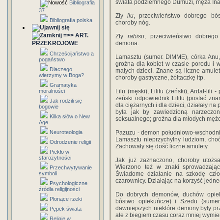
świata podziemnego Dumuzi, męża Inan
Bibliografia
37
Zły
ilu
, przeciwieństwo dobrego bó
Bibliografia polska
choroby nóg.
=>> ART.
Zły
rabisu
, przeciwieństwo dobrego
PRZEKROJOWE
demona.
Chrześcijaństwo a
Lamasztu (sumer. DIMME), córka Anu, 
pogaństwo
groźna dla kobiet w czasie porodu i 
Dlaczego
małych dzieci. Znane są liczne amule
wierzymy w Boga?
choroby gastryczne, żółtaczkę itp.
Gramatyka
moralności
Lilu (męski), Lilitu (żeński), Ardat-lil
żeński odpowiednik Lilitu (postać zn
Jak rodzili się
dla ciężarnych i dla dzieci, działały na 
bogowie
była jak­ by zawiedzioną narzeczon
Kilka słów o New
seksualnego; groźna dla młodych męż­
Age
Neuroteologia
Pazuzu - demon południowo-wschodnieg
Lamasztu nieprzychylny ludziom, choć
Odrodzenie religii
Zachowały się dość liczne amulety.
Piekło w
starożytności
Jak już zaznaczono, choroby utożs
Wierzono też w znaki sprowadzające 
Przechwytywanie
symboli
Świadome działanie na szkodę czło
czarow­nicy. Działając na korzyść jedn
Psychologiczne
źródła religijności
Do dobrych demonów, duchów opiek
Płonące rzeki
bóstwo opiekuńcze) i Szedu (sume
dawniejszych niektóre demony były pr
Pępek świata
ale z biegiem czasu coraz mniej wymien
Religie w