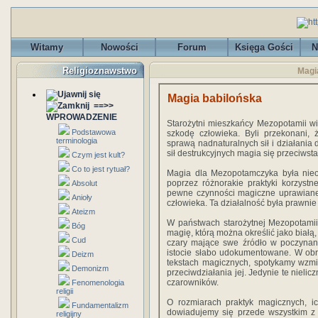
Witamy
Nowości
Forum
Księga Gości
N
Religioznawstwo
Magi
Magia babilońska
==>>
WPROWADZENIE
Starożytni mieszkańcy Mezopotamii wie
Podstawowa
szkodę człowieka. Byli przekonani, 
terminologia
sprawą nadnatu­ralnych sił i działan
sił destrukcyjnych magia się przeciwsta
Czym jest kult?
Co to jest rytuał?
Magia dla Mezopotamczyka była nie
poprzez różnorakie praktyki korzystn
Absolut
pewne czynności magiczne uprawiane 
Anioły
człowieka. Ta działalność była prawnie
Ateizm
W państwach starożytnej Mezopotamii,
Bóg
magię, którą można określić jako białą
Cud
czary mające swe źródło w poczynania
istocie słabo udokumentowane. W obrę
Deizm
tekstach magicznych, spotykamy wzmia
Demonizm
przeciwdziałania jej. Jedynie te nieli
czarowników.
Fenomenologia
religii
O rozmiarach praktyk magicznych, i
Fundamentalizm
dowiadujemy się przede wszystkim z 
religijny