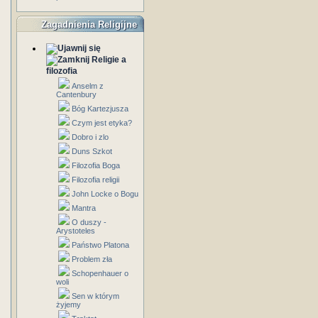
Zagadnienia Religijne
Religie a
filozofia
Anselm z
Cantenbury
Bóg Kartezjusza
Czym jest etyka?
Dobro i zlo
Duns Szkot
Filozofia Boga
Filozofia religii
John Locke o Bogu
Mantra
O duszy -
Arystoteles
Państwo Platona
Problem zła
Schopenhauer o
woli
Sen w którym
żyjemy