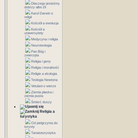
Dlaczego jesteśmy
dobrzy albo źli
Karol Darwin o
religii
Kościół a ewolucja
Kościół a
uniwersytety
Medycyna i religia
Neuroteologia
Pan Bóg i
zwierzęta
Religia i geny
Religia i moralność
Religie a ekologia
Teologia Newtona
Vetulani o wierze
Ziemia płaska i
ziemia pusta
Śmierć duszy
Religia a
turystyka
Od pielgrzyma do
turysty
Tanatoturystyka