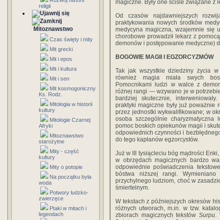
Rozwój historii
magiczne. Były one ściśle związane z 
religii
Od czasów najdawniejszych rozwij
praktykowania nowych środków medyc
Mitoznawstwo
medycyna magiczna, wzajemnie się uz
chorobowe prowadził lekarz z pomocą k
Czas święty i mity
demonów i postępowanie medyczne) do
Mit grecki
BOGOWIE MAGII I EGZORCYZMÓW
Mit i epos
Mit i kultura
Tak jak wszystkie dziedziny życia w B
również magia miała swych bosk
Mit i sen
Pomocnikami ludzi w walce z demo
Mit kosmogoniczny
różnej rangi — wzywano je w potrzebie
Ks. Rodz.
bardziej skutecznie, interweniował
Mitologia w historii
praktyki magiczne były już poważnie 
kultury
przez jednostki wykwalifikowane; w o
osoba szczególnie charyzmatyczna l
Mitologie Czarnej
pomoc boskich opiekunów magii i skute
Afryki
odpowiednich czyn­ności i bezbłędnego 
Mitoznawstwo
do tego kapłanów egzorcystów.
starożytne
Mity - część
Już w III tysiącleciu bóg mądrości Enk
kultury
w obrzędach magicznych bardzo wa
odpowiednie poświadczenia teks­tow
Mity o potopie
bóstwa niż­szej rangi. Wymieniano
Na początku była
przychylnego ludziom, choć w zasadzie
woda
śmiertelnym.
Potwory ludzko-
zwierzęce
W tekstach z późniejszych okresów hi
różnych utworach, m.in. w tzw. katalo
Ptaki w mitach i
legendach
zbiorach magicznych tekstów
Surpu
.