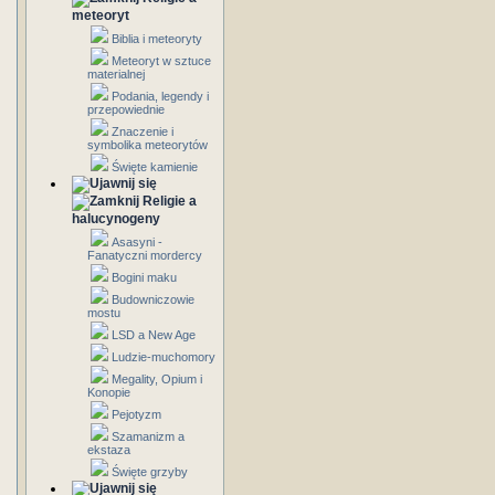
meteoryt
Biblia i meteoryty
Meteoryt w sztuce
materialnej
Podania, legendy i
przepowiednie
Znaczenie i
symbolika meteorytów
Święte kamienie
Religie a
halucynogeny
Asasyni -
Fanatyczni mordercy
Bogini maku
Budowniczowie
mostu
LSD a New Age
Ludzie-muchomory
Megality, Opium i
Konopie
Pejotyzm
Szamanizm a
ekstaza
Święte grzyby