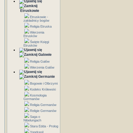
Etruskowie
Etruskowie -
zakładnicy bogów
Religia Etruska
Wierzenia
Etrusków
Święte Księgi
Etrusków
Galowie
Religia Galów
Wierzenia Galów
Germanie
Bogowie i Olbrzymi
Kodeks Królewski
Kosmologia
Germanów
Religia Germanów
Religie Germanów
Saga o
Nibelungach
Stara Edda - Prolog
Yggdrasil