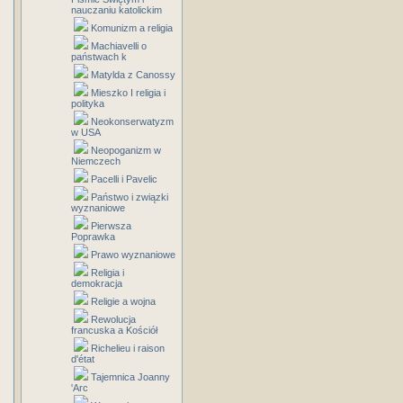
nauczaniu katolickim
Komunizm a religia
Machiavelli o
państwach k
Matylda z Canossy
Mieszko I religia i
polityka
Neokonserwatyzm
w USA
Neopoganizm w
Niemczech
Pacelli i Pavelic
Państwo i związki
wyznaniowe
Pierwsza
Poprawka
Prawo wyznaniowe
Religia i
demokracja
Religie a wojna
Rewolucja
francuska a Kościół
Richelieu i raison
d'état
Tajemnica Joanny
'Arc