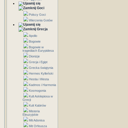
Goci
Polscy Goci
Wierzenia Gotów
Grecja
Apollo
Bogowie
Bogowie w
tragediach Eurypidesa
Dionizje
Grecja i Egipt
Grecka świątynia
Hermes Kylleński
Hestia i Westa
Kadmos i Harmonia
Kosmogonia
Kult Asklepiosa w
Grecji
Kult Kabirów
Misteria
Eleuzyjskie
Mit Adonisa
Mit Orfeusza