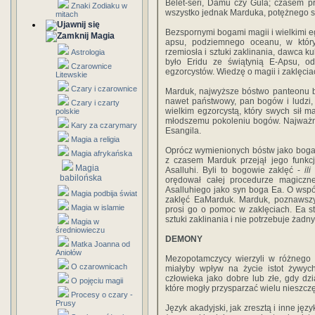
Belet-seri, Damu czy Gula; czasem 
Znaki Zodiaku w
wszystko jednak Marduka, potężnego 
mitach
Bezspornymi bogami magii i wielkimi eg
Magia
apsu, podziemnego oceanu, w któr
rzemiosła i sztuki zaklinania, dawca k
Astrologia
było Eridu ze świątynią E-Apsu, o
Czarownice
egzorcystów. Wiedzę o magii i zaklęc
Litewskie
Czary i czarownice
Marduk, najwyższe bóstwo panteonu b
nawet państwowy, pan bogów i ludzi, i
Czary i czarty
wielkim egzor­cystą, który swych sił
polskie
młodszemu pokoleniu bogów. Najważnie
Kary za czarymary
Esangila.
Magia a religia
Oprócz wymienionych bóstw jako boga 
Magia afrykańska
z czasem Marduk przejął jego funk­c
Magia
Asalluhi. Byli to bogowie zaklęć -
ili
babilońska
orędował całej procedurze magicznej
Asalluhiego jako syn boga Ea. O współ­
Magia podbija świat
zaklęć EaMarduk. Marduk, poznawszy 
Magia w islamie
prosi go o pomoc w zaklęciach. Ea s
sztuki zaklinania i nie po­trzebuje ża
Magia w
średniowieczu
DEMONY
Matka Joanna od
Aniołów
Mezopotamczycy wierzyli w różnego ro
O czarownicach
miałyby wpływ na życie istot żywych
człowieka jako do­bre lub złe, gdy dzi
O pojęciu magii
które mogły przysparzać wielu nieszcz
Procesy o czary -
Prusy
Język akadyjski, jak zresztą i inne ję