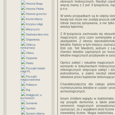
okresach historycznych. Niezbyt często
Historia Boga
więcej mamy z 2 poł. II tysiąclecia, n
p.n.e.
Historia Piekła
Historia grzechu
W wielu przypadkach są to odpisy dzie
Kozioł ofiarny
trwały lub może nie zostały jeszcze od
istniał zwyczaj spisywania, a nie ty
Krytyka religii
wiedzy tajemnej.
Mistycyzm
Z III tysiąclecia zachowało się stosun
Nadnaturalna moc
magicznych, przy czym sumeryjskie p
Objawienia
akadyjskimi. Z okresu starobabilońsk
tekstów. Należy w tym miejscu zaznac
Oblicza
reinkarnacji
Ebli (ob. Tell Mardich), jednym z L
również tekstów zapisanych po huryc
Ofiara
tekstów magicznych przybywało w zasad
Opętanie
Oprócz zaklęć i rytuałów magicznych
Piekło
wzmianki w dokumentach historycznych
Początki badań
mitologicznych dotyczące zaklęć i dz
religii PL
jednostronna, a zatem niezbyt obie
Początki
układane przez kapłanów dokonujących
religioznawstwa
Charakterystyczny dla całego piśm
Politeizm
rozmieszczenia tekstów w czasie i pr
Raj
archeologicznych.
Religijność a
duchowość
Innym źródłem wglądu w babilońskie p
się posążki demonów, a także plaki
Sumienie
ceremonii magicznych prowadzony
Symbol
zaznaczyć, że z wyjątkiem dość liczni
niewielkiej liczbie. Magia babilońska
System ofiarny