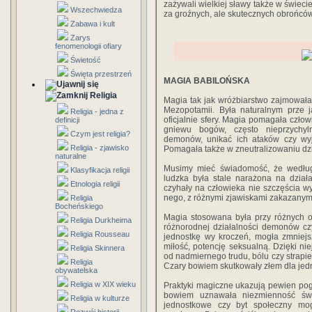
zażywali wielkiej sławy także w świeci
Wszechwiedza
za groźnych, ale skutecznych obrońcó
Zabawa i kult
Zarys
fenomenologii ofiary
Świetość
Święta przestrzeń
MAGIA BABILOŃSKA
Religia
Magia tak jak wróżbiarstwo zajmował
Mezopotamii. Była naturalnym prze­ 
Religia - jedna z
oficjalnie sfery. Magia pomagała człow
definicji
gniewu bogów, często nieprzychyln
Czym jest religia?
demonów, unikać ich ataków czy wyj
Religia - zjawisko
Pomagała także w zneutralizowaniu dz
naturalne
Musimy mieć świadomość, że według
Klasyfikacja religii
ludzka była stale narażona na działa
Etnologia religii
czyhały na człowieka nie­ szczęścia wy
nego, z różnymi zjawiskami zakazanymi
Religia
Bocheńskiego
Magia stosowana była przy różnych ok
Religia Durkheima
różnorodnej działalności demonów cz
Religia Rousseau
jednostkę wy­ kroczeń, mogła zmniej
miłość, potencję seksualną. Dzięki nie
Religia Skinnera
od nadmiernego trudu, bólu czy strapie
Religia
Czary bowiem skutkowały złem dla jedno
obywatelska
Religia w XIX wieku
Praktyki magiczne ukazują pewien pog
bowiem uznawała niezmienność świa
Religia w kulturze
jednostkowe czy byt społeczny mo