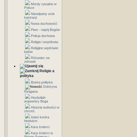
Mordy rytualne w
Polsce
Nieodparty urok
kastracji
Nowa duchowość
Piwo - napój Bogów
Policja duchowa
Religia i wspólnota
Religijne wędrówki
ludów
Różaniec na
zdrowie
Religie a
polityka
Boska polityka
Doktryna
Reagana
Hezbollah
wojownicy Boga
Historia wolności w
chrześ.
Islam kontra
hinduizm
Kara śmierci
Kara śmierci w
Piśmie Świętym i