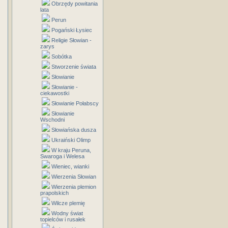
Obrzędy powitania
lata
Perun
Pogański Łysiec
Religie Słowian -
zarys
Sobótka
Stworzenie świata
Słowianie
Słowianie -
ciekawostki
Słowianie Połabscy
Słowianie
Wschodni
Słowiańska dusza
Ukraiński Olimp
W kraju Peruna,
Swaroga i Welesa
Wieniec, wianki
Wierzenia Słowian
Wierzenia plemion
prapolskich
Wilcze plemię
Wodny świat
topielców i rusałek