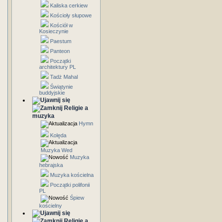
Kaliska cerkiew
Kościoły słupowe
Kościół w
Kosieczynie
Paestum
Panteon
Początki
architektury PL
Tadż Mahal
Świątynie
buddyjskie
Religie a
muzyka
Hymn
Kolęda
Muzyka Wed
Muzyka
hebrajska
Muzyka kościelna
Początki polifonii
PL
Śpiew
kościelny
Religie a