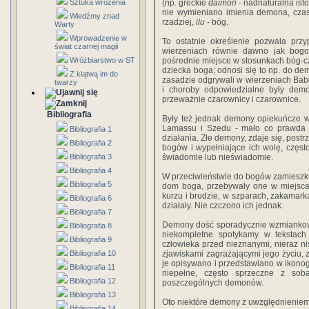
Sztuka wróżenia
(np. greckie
daimon
- nadnaturalna isto
nie wymieniano imienia demona, cz
Wiedźmy znad
rzadziej,
ilu
- bóg.
Warty
Wprowadzenie w
To ostatnie określenie pozwala pr
świat czarnej magii
wierzeniach równie dawno jak bog
Wróżbiarstwo w ST
pośrednie miejsce w stosunkach bóg-c
dziecka boga; odnosi się to np. do d
Z klątwą im do
zasadzie odgrywali w wierzeniach Babil
twarzy
i choroby odpowiedzialne były de
przeważnie czarownicy i czarownice.
Bibliografia
Były też jednak demony opiekuńcze w
Lamassu i Szedu - mało co prawda wy
Bibliografia 1
działania. Złe de­mony, zdaje się, post
Bibliografia 2
bogów i wypełniające ich wolę, częst
Bibliografia 3
świadomie lub nieświadomie.
Bibliografia 4
W przeciwieństwie do bogów zamieszkuj
Bibliografia 5
dom boga, przebywały one w miejscac
kurzu i brudzie, w szparach, zakamarka
Bibliografia 6
działały. Nie czczono ich jednak.
Bibliografia 7
Demony dość sporadycznie wzmiankow
Bibliografia 8
niekompletne spotykamy w tekstac
Bibliografia 9
człowieka przed nieznanymi, nieraz nis
Bibliografia 10
zjawiskami zagrażającymi jego życiu, 
je opisywano i przedstawiano w ikonog
Bibliografia 11
niepełne, często sprzeczne z sob
Bibliografia 12
poszczególnych demonów.
Bibliografia 13
Oto niektóre demony z uwzględnieniem i
Bibliografia 14