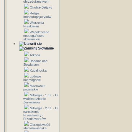
chrześcijaństwem
Okolice Bałtyku
Religie
Indoeuropejczyków
Wierzenia
Prasłowian
Współczesne
neopogaństwo
słowiańskie
Słowianie
Arkona
Badania nad
Słowianami
Kupalnocka
Ludowe
kosmogonie
Mazowsze
pogańskie
Mitologia - 1 cz. - O
wielkim dzbanie
Zerywanów
Mitologia - 2 cz. - O
narodzeniu
Przestworzy i
Przedstworzów
Obrzędowość
starosłowiańska