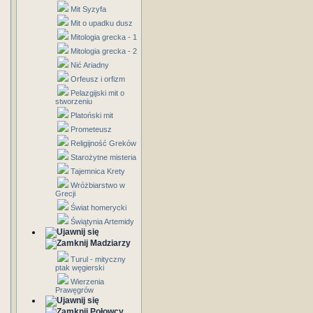
Mit Syzyfa
Mit o upadku dusz
Mitologia grecka - 1
Mitologia grecka - 2
Nić Ariadny
Orfeusz i orfizm
Pelazgijski mit o
stworzeniu
Platoński mit
Prometeusz
Religijność Greków
Starożytne misteria
Tajemnica Krety
Wróżbiarstwo w
Grecji
Świat homerycki
Świątynia Artemidy
Madziarzy
Turul - mityczny
ptak węgierski
Wierzenia
Prawęgrów
Połowcy