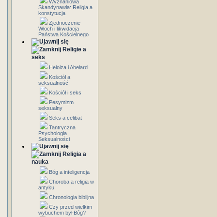
Wyznaniowa
Skandynawia: Religia a
konstytucja
Zjednoczenie
Włoch i likwidacja
Państwa Kościelnego
Religie a
seks
Heloiza i Abelard
Kościół a
seksualność
Kościół i seks
Pesymizm
seksualny
Seks a celibat
Tantryczna
Psychologia
Seksualności
Religia a
nauka
Bóg a inteligencja
Choroba a religia w
antyku
Chronologia biblijna
Czy przed wielkim
wybuchem był Bóg?