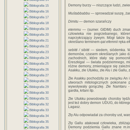
Demony burzy — niszczące ludzi, zwier
Bibliografia 15
Bibliografia 16
Muśtabbabbu
— sprowadzał suszę, żar 
Bibliografia 17
Dimitu
— demon szarańczy
Bibliografia 18
Bibliografia 19
etemmu
— (sumer. GIDIM) duch zmarł
człowieka nie pogrzebanego, któ­re
Bibliografia 20
naprzykrzający żywym. Mógł także by
Bibliografia 21
określano terminem
qat efemnii
ręka
e
Bibliografia 22
sebitti / sibitti
— siedem, siódemka. W 
Bibliografia 23
demonów, czasem określanych jako dz
Bibliografia 24
zachodnich, które stały się pomo
Ereszkigal — świata podziem­nego, mi
Bibliografia 25
różne demony, zmieniające się zależni
Bibliografia 26
Asakku, złe Utukku, złe Alu i złe Gallu, 
Bibliografia 27
Złe Asakku pochodziły ze związku An i 
Bibliografia 28
utworach mitologicz­nych pokonane p
wywoływały gorączkę. Złe Namtaru - 
Bibliografia 29
gardła, krtani itp.
Bibliografia 30
Bibliografia 31
Złe Utukku powodowały choroby lędźwi
jest też dobry demon UDUG, do którego
Bibliografia 32
Lagasz.
Bibliografia 33
Zły Alu odpowiadał za choroby ust, war
Bibliografia 34
Bibliografia 35
Zły Gallu atakował człowieka, zbliża
Demony podziemia Gallu znane m.in.
Bibliografia 36