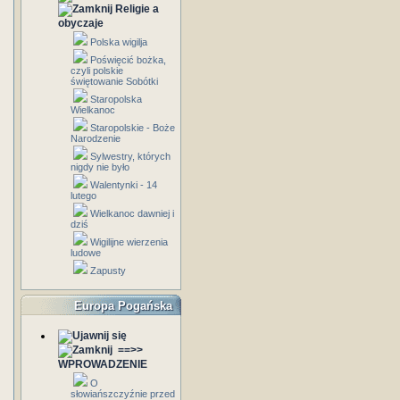
Religie a
obyczaje
Polska wigilja
Poświęcić bożka,
czyli polskie
świętowanie Sobótki
Staropolska
Wielkanoc
Staropolskie - Boże
Narodzenie
Sylwestry, których
nigdy nie było
Walentynki - 14
lutego
Wielkanoc dawniej i
dziś
Wigilijne wierzenia
ludowe
Zapusty
Europa Pogańska
==>>
WPROWADZENIE
O
słowiańszczyźnie przed