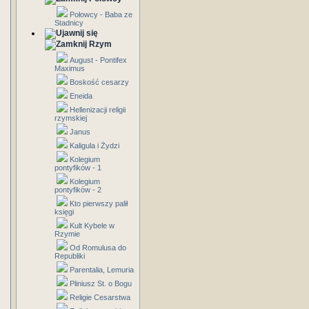
Połowcy - Baba ze
Stadnicy
Rzym
August - Pontifex
Maximus
Boskość cesarzy
Eneida
Hellenizacji religii
rzymskiej
Janus
Kaligula i Żydzi
Kolegium
pontyfików - 1
Kolegium
pontyfików - 2
Kto pierwszy palił
księgi
Kult Kybele w
Rzymie
Od Romulusa do
Republiki
Parentalia, Lemuria
Pliniusz St. o Bogu
Religie Cesarstwa