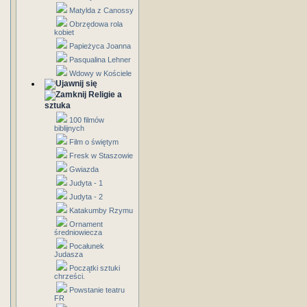
Matylda z Canossy
Obrzędowa rola
kobiet
Papieżyca Joanna
Pasqualina Lehner
Wdowy w Kościele
Religie a
sztuka
100 filmów
biblijnych
Film o świętym
Fresk w Staszowie
Gwiazda
Judyta - 1
Judyta - 2
Katakumby Rzymu
Ornament
średniowiecza
Pocałunek
Judasza
Początki sztuki
chrześci.
Powstanie teatru
FR