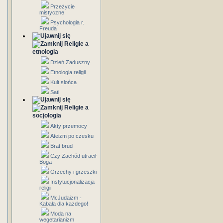
Przeżycie
mistyczne
Psychologia r.
Freuda
Religie a
etnologia
Dzień Zaduszny
Etnologia religii
Kult słońca
Sati
Religie a
socjologia
Akty przemocy
Ateizm po czesku
Brat brud
Czy Zachód utracił
Boga
Grzechy i grzeszki
Instytucjonalizacja
religii
McJudaizm -
Kabała dla każdego!
Moda na
wegetarianizm