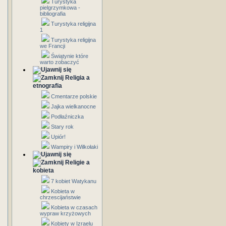
Turystyka
pielgrzymkowa -
bibliografia
Turystyka religijna
1
Turystyka religijna
we Francji
Świątynie które
warto zobaczyć
Religia a
etnografia
Cmentarze polskie
Jajka wielkanocne
Podłaźniczka
Stary rok
Upiór!
Wampiry i Wilkołaki
Religie a
kobieta
7 kobiet Watykanu
Kobieta w
chrzescijaństwie
Kobieta w czasach
wypraw krzyżowych
Kobiety w Izraelu