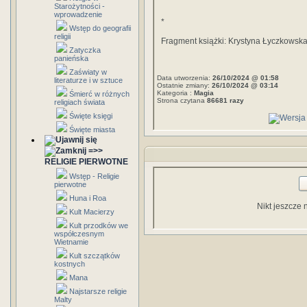
Starożytności -
wprowadzenie
*
Wstęp do geografii
religii
Fragment książki: Krystyna Łyczkowska
Zatyczka
panieńska
Zaświaty w
Data utworzenia:
26/10/2024 @ 01:58
literaturze i w sztuce
Ostatnie zmiany:
26/10/2024 @ 03:14
Kategoria :
Magia
Śmierć w różnych
Strona czytana
86681 razy
religiach świata
Święte księgi
Święte miasta
=>>
RELIGIE PIERWOTNE
Wstęp - Religie
pierwotne
Huna i Roa
Nikt jeszcze 
Kult Macierzy
Kult przodków we
współczesnym
Wietnamie
Kult szczątków
kostnych
Mana
Najstarsze religie
Malty