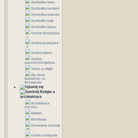
Symbolika barw
Symbolika kamieni
Symbolika kolorów
Symbolika koła
Symbolika lotosu
Sztuka bizantyjska
- 1
Sztuka bizanyjska
- 2
Sztuka islamu
Sztuka
starochrześcijańska
Tańce a religia
Św. Anna
Samotrzeć ze
Strzegomia
Religie a
architektura
Architektura
chrześci.
Babilon
Borobudur
Drewniane kościoły
- PL
Grecka świątynia