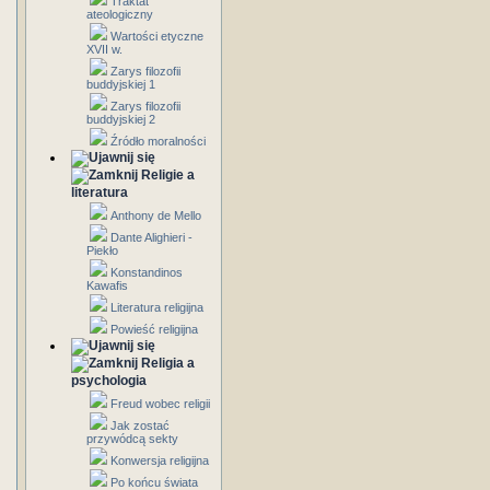
Traktat
ateologiczny
Wartości etyczne
XVII w.
Zarys filozofii
buddyjskiej 1
Zarys filozofii
buddyjskiej 2
Źródło moralności
Religie a
literatura
Anthony de Mello
Dante Alighieri -
Piekło
Konstandinos
Kawafis
Literatura religijna
Powieść religijna
Religia a
psychologia
Freud wobec religii
Jak zostać
przywódcą sekty
Konwersja religijna
Po końcu świata