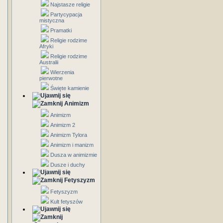
Najstasze religie
Partycypacja
mistyczna
Pramatki
Religie rodzime
Afryki
Religie rodzime
Australii
Wierzenia
pierwotne
Święte kamienie
Animizm
Animizm
Animizm 2
Animizm Tylora
Animizm i manizm
Dusza w animizmie
Dusze i duchy
Fetyszyzm
Fetyszyzm
Kult fetyszów