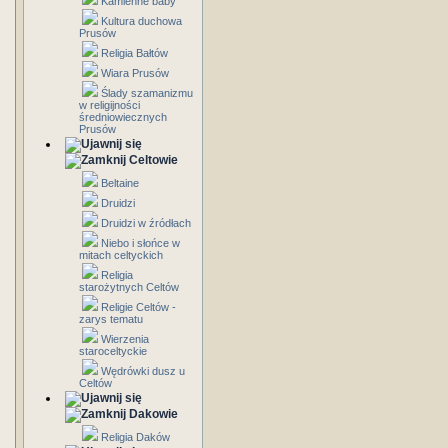
Kamienne baby
Kultura duchowa
Prusów
Religia Bałtów
Wiara Prusów
Ślady szamanizmu
w religijności
średniowiecznych
Prusów
Celtowie
Beltaine
Druidzi
Druidzi w źródłach
Niebo i słońce w
mitach celtyckich
Religia
starożytnych Celtów
Religie Celtów -
zarys tematu
Wierzenia
staroceltyckie
Wędrówki dusz u
Celtów
Dakowie
Religia Daków