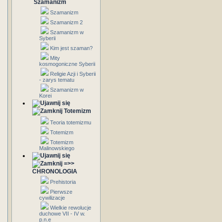
Szamanizm
Szamanizm
Szamanizm 2
Szamanizm w
Syberii
Kim jest szaman?
Mity
kosmogoniczne Syberii
Religie Azji i Syberii
- zarys tematu
Szamanizm w
Korei
Totemizm
Teoria totemizmu
Totemizm
Totemizm
Malinowskiego
=>>
CHRONOLOGIA
Prehistoria
Pierwsze
cywilizacje
Wielkie rewolucje
duchowe VII - IV w.
p.n.e