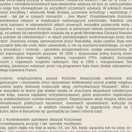
kał dominującą pozycję w szkolnictwie, zwłaszcza średnim. I tak np. w 1942 r. 
zystów z ośrodków kościelnych była dwukrotnie większa niż tych ze szkół państw
e religii były obowiązkowe na wszystkich szczeblach edukacji. W szkołach musia
ować krucyfiksy i wizerunki Matki Boskiej, uczniowie wchodząc i wychodząc z
owali - tak jak w czasach monarchii - „Ave Maria". Przedstawiciele Kościoła
rantowane miejsce w instytucjach nadzorujących szkolnictwo. Katolicki cha
ania zapisano w odpowiednich aktach prawnych, wszystkie podręczniki miały
 zgodne z nauczaniem Kościoła. Cenzura, w pierwszym okresie powojennym w 
gi, od połowy lat czterdziestych znalazła się w gestii Ministerstwa Edukacji Narodo
ej połowie lat czterdziestych i w latach pięćdziesiątych kontrolowanego przez dzi
ickich. Zniesione zostały, wprowadzone przez Republikę, śluby cywilne (były one
zczalne tylko dla osób, które udowodniły, iż nie są wyznania katolickiego, co wy
ej procedury) i rozwody - uprzednio przeprowadzone zostały unieważnione. K
zył imponujące imperium prasowe. W 1956 r. dysponował jedną trzecią dzie
 całości dziennego nakładu), połową czasopism (70% nakładu). Korzysta
niczeń z rządowych rozgłośni radiowych. Gdy w 1956 r. inaugurowano Tele
ańską, pierwszym nadanym przez nią programem była msza święta odprawiona
stego kapelana Franco.
cnieniu instytucjonalnej pozycji Kościoła towarzyszyły wzmożone dzia
elizacyjne i rzeczywisty (choć stosunkowo krótkotrwały) wzrost praktyk religijny
czeniu wojny domowej rozpoczęto akcję „rechrystianizacji Hiszpanii", która 
e wszystkim te tereny (jak wielkie miasta ze znacznymi skupiskami robotniczym
nie kraju, zawsze najsłabiej schrystianizowane), gdzie poprzednio najsilniejsz
y antyklerykalnych ruchów rewolucyjnych. Organizowano akcje misyjne, które po
ielodniowych publicznych kazaniach, masowych spowiedziach, kończyły si
rowymi ceremoniami - w wielkich miastach były to gigantyczne msze na w
trzeni, które w Barcelonie np. gromadziły po ćwierć miliona ludzi.
z z frankistowskim państwem stwarzał Kościołowi
przywilejowaną pozycję i tak szerokie możliwości
ania, jakich nigdy nie miał w wieku XX, ani XIX, kiedy narażony był na ciosy ze 