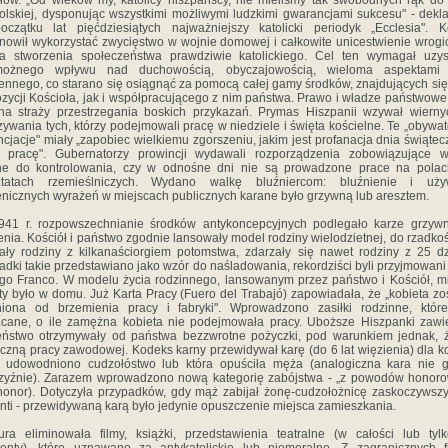
ałów. „Od wieków my, katolicy hiszpańscy, nie mieliśmy tak swobodnych rąk do
olskiej, dysponując wszystkimi możliwymi ludzkimi gwarancjami sukcesu" - dekl
czątku lat pięćdziesiątych najważniejszy katolicki periodyk „Ecclesia". K
nowił wykorzystać zwycięstwo w wojnie domowej i całkowite unicestwienie wrog
la stworzenia społeczeństwa prawdziwie katolickiego. Cel ten wymagał uzy
możnego wpływu nad duchowością, obyczajowością, wieloma aspektami 
ennego, co starano się osiągnąć za pomocą całej gamy środków, znajdujących się
zycji Kościoła, jak i współpracującego z nim państwa. Prawo i władze państwowe
na straży przestrzegania boskich przykazań. Prymas Hiszpanii wzywał wiern
ywania tych, którzy podejmowali pracę w niedziele i święta kościelne. Te „obywat
cjacje" miały „zapobiec wielkiemu zgorszeniu, jakim jest profanacja dnia świąte
z pracę". Gubernatorzy prowincji wydawali rozporządzenia zobowiązujące w
lne do kontrolowania, czy w odnośne dni nie są prowadzone prace na polac
ztatach rzemieślniczych. Wydano walkę bluźniercom: bluźnienie i uży
nicznych wyrażeń w miejscach publicznych karane było grzywną lub aresztem.
941 r. rozpowszechnianie środków antykoncepcyjnych podlegało karze grzywn
enia. Kościół i państwo zgodnie lansowały model rodziny wielodzietnej, do rzadkoś
ały rodziny z kilkanaściorgiem potomstwa, zdarzały się nawet rodziny z 25 dz
adki takie przedstawiano jako wzór do naśladowania, rekordziści byli przyjmowani
o Franco. W modelu życia rodzinnego, lansowanym przez państwo i Kościół, m
ty było w domu. Już Karta Pracy (Fuero del Trabajó) zapowiadała, że „kobieta zo
niona od brzemienia pracy i fabryki". Wprowadzono zasiłki rodzinne, które
cane, o ile zamężna kobieta nie podejmowała pracy. Uboższe Hiszpanki zawi
ństwo otrzymywały od państwa bezzwrotne pożyczki, pod warunkiem jednak, 
czną pracy zawodowej. Kodeks karny przewidywał karę (do 6 lat więzienia) dla ko
j udowodniono cudzołóstwo lub która opuściła męża (analogiczna kara nie g
zyźnie). Zarazem wprowadzono nową kategorię zabójstwa - „z powodów honoro
honor). Dotyczyła przypadków, gdy mąż zabijał żonę-cudzołożnicę zaskoczywszy
anti - przewidywaną karą było jedynie opuszczenie miejsca zamieszkania.
ra eliminowała filmy, książki, przedstawienia teatralne (w całości lub tyl