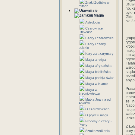
fragm
Znaki Zodiaku w
usuwa
mitach
np. k
było 
Magia
Gide,
ok. 3 
Astrologia
Czarownice
Litewskie
grupą
Czary i czarownice
rygor
Czary i czarty
krótk
polskie
makij
Kary za czarymary
lub w
pryma
Magia a religia
Falan
Magia afrykańska
wśród
rząd
Magia babilońska
przed
Magia podbija świat
aby p
Magia w islamie
Prasa
Magia w
barów
średniowieczu
teatr
Matka Joanna od
że n
Aniołów
Napom
O czarownicach
miejs
walcz
O pojęciu magii
jedze
Procesy o czary -
Prusy
Z kol
pary 
Sztuka wróżenia