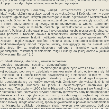
grzywny, a także ogłoszenie ich nazwisk w lokalnej prasie, co w latach czterdziestyc
tku pięćdziesiątych było całkiem powszechnym zwyczajem.
tach pięćdziesiątych Generalny Zarząd Bezpieczeństwa (Dirección Gener
idad) wydał okólnik ustalający, zgodnie ze wskazówkami Kościoła, normy odn
o strojów kąpielowych, których przestrzeganie miało egzekwować Ministerstwo
trznych. Dokument ten stwierdzał m.in., że stroje muszą „w należyty sposób za
i i plecy", przeznaczone są „wyłącznie do przebywania w wodzie. Zabronion
enie ich na plaży, w klubach, barach itp., uczestniczenie w nich w tańcac
czkach". Policjanci patrolowali plaże i wyprowadzali osoby niestosownie ubrane.
ioza państwa i Kościoła dawała hiszpańskiemu duchowieństwu ogromne, r
ykane w nowoczesnej historii możliwości wpływania na życie społeczne. W l
dziestych i pięćdziesiątych wspólne działania władz i hierarchii kościelnej stw
icko-konserwatywny model oficjalnej kultury, rozciągający się na niemal wsz
dziny życia. Był to, według określenia jednego z historyków, czas „najwię
cjonalistycznej restauracji w dziedzinie religii i kultury, do jakiej doszło w jakimk
 XX-wiecznej Europy". (...)
em industrializacji, urbanizacji, wzrostu zamożności
 głębokie przemiany socjalne, demograficzne,
rowe. Między rokiem 1950 a 1975 przeciętna długość życia wzrosła z 62,1 lat do 73
piej oddawało poprawę w dziedzinie warunków materialnych, odżywiania się, hi
i lekarskiej itd. Ludność Hiszpanii powiększyła się z niecałych 28 mln w 1950
ie 34 mln w 1970. Pod względem struktury przyrostu naturalnego Hiszpania 
iej upodabniała się do krajów rozwiniętych. Zmniejszył się wskaźnik śmiertel
szcza niemowląt -uważany za jeden z najważniejszych mierników po
izacyjnego. Ten ostatni w 1960 r. był w Hiszpanii o 50% wyższy niż we Francji, w 1
uż niemal taki sam. Najwyższy przyrost naturalny (prawdziwy baby boom) przypadł n
dziesiąte - okres najszybszego wzrostu gospodarczego i najbardziej odczu
wy poziomu życia. Obniżył się na przełomie lat sześćdziesiątych i siedemdzies
tempo rozwoju uległo osłabieniu), spadając gwałtownie w połowie lat siedemdziesi
y to Hiszpania dotkliwie odczuwała skutki kryzysu ekonomicznego. Jednocz