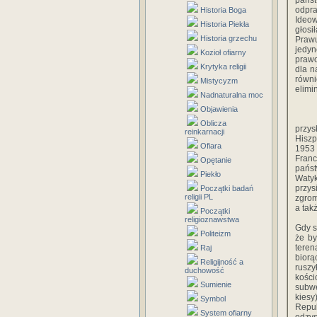
pańs
odpra
Historia Boga
Ideow
Historia Piekła
głosi
Historia grzechu
Prawu
jedyn
Kozioł ofiarny
prawo
Krytyka religii
dla n
równi
Mistycyzm
elimi
Nadnaturalna moc
Objawienia
Oblicza
przys
reinkarnacji
Hiszp
Ofiara
1953 
Franc
Opętanie
pańs
Piekło
Watyk
przys
Początki badań
religii PL
zgrom
a tak
Początki
religioznawstwa
Gdy s
Politeizm
że by
teren
Raj
biorą
Religijność a
rusz
duchowość
kości
Sumienie
subwe
kiesy
Symbol
Repub
System ofiarny