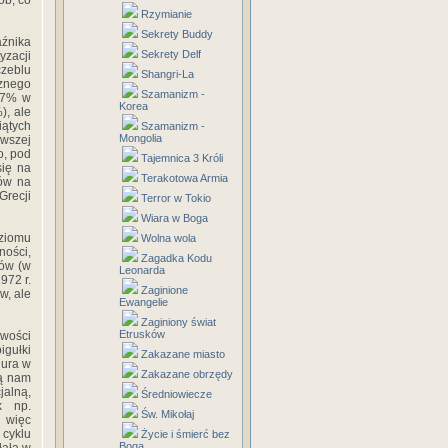
ób, co
Rzymianie
Sekrety Buddy
aźnika
Sekrety Delf
yzacji
zeblu
Shangri-La
znego
Szamanizm -
 67% w
Korea
), ale
iątych
Szamanizm -
Mongolia
rwszej
o, pod
Tajemnica 3 Króli
ię na
Terakotowa Armia
dów na
Grecji
Terror w Tokio
Wiara w Boga
oziomu
Wolna wola
ności,
Zagadka Kodu
tów (w
Leonarda
972 r.
Zaginione
w, ale
Ewangelie
Zaginiony świat
Etrusków
wości
igułki
Zakazane miasto
gura w
Zakazane obrzędy
zą nam
jalną,
Średniowiecze
k np.
Św. Mikołaj
 więc
cyklu
Życie i śmierć bez
Boga