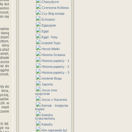
filmów
Chasydyzm
ły też
Czerwona Królowa
 wolno
roust,
Czy Bóg istnieje
ło się
Echnaton
Egipcjanie
malnie
Egipt
z daną
czepić
Egipt -Teby
oltom,
Gobekli Tepe
 silny
Herod Wielki
a plaż
aniel,
Historia Szatana
udówki
Historia papieży - 1
czucia
wał do
Historia papieży - 2
sągów
Historia papieży - 3
rosił,
Istnienie Boga
Japonia
iły do
Jezus inne
 kina,
spojrzenie
yczaj,
upów.
Jezus z Nazaretu
zili w
Karnak - świątynia
 mieli
bogów
czanie
Katedra
Gnieźnieńska
h itd.
Katedry
yli na
Kim naprawdę był