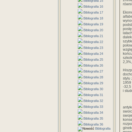
zmnie
Bibliografia 15
równi
Bibliografia 16
Ekono
Bibliografia 17
alfab
Bibliografia 18
wyno
Bibliografia 19
pods
postę
Bibliografia 20
latac
Bibliografia 21
dalek
szybk
Bibliografia 22
połow
Bibliografia 23
wzgl
końcu
Bibliografia 24
szkol
Bibliografia 25
2,3%,
Bibliografia 26
Hiszp
Bibliografia 27
docho
Bibliografia 28
stylu
1959 
Bibliografia 29
-32,5
Bibliografia 30
i stu
Bibliografia 31
Bibliografia 32
Bibliografia 33
antyk
swoic
Bibliografia 34
swoje
Bibliografia 35
kons
rozp
Bibliografia 36
gine
Bibliografia