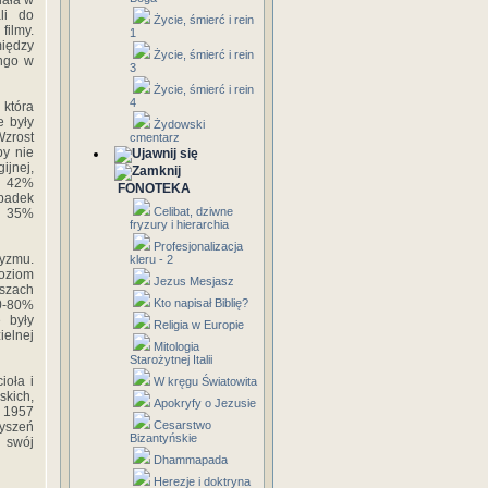
łała w
li do
Życie, śmierć i rein
filmy.
1
między
Życie, śmierć i rein
ango w
3
Życie, śmierć i rein
4
która
e były
Żydowski
Wzrost
cmentarz
by nie
jnej,
o 42%
FONOTEKA
spadek
Celibat, dziwne
ko 35%
fryzury i hierarchia
Profesjonalizacja
cyzmu.
kleru - 2
poziom
Jezus Mesjasz
szach
Kto napisał Biblię?
0-80%
e były
Religia w Europie
ielnej
Mitologia
Starożytnej Italii
ioła i
W kręgu Światowita
skich,
Apokryfy o Jezusie
w 1957
Cesarstwo
zyszeń
Bizantyńskie
 swój
Dhammapada
Herezje i doktryna