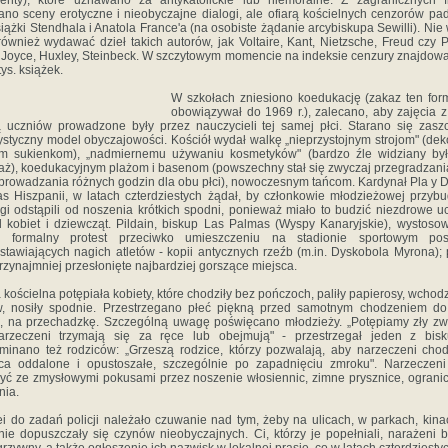
enty), które uznawano za antykatolickie lub niemoralne. Z zagranicznych 
no sceny erotyczne i nieobyczajne dialogi, ale ofiarą kościelnych cenzorów pad
siążki Stendhala i Anatola France'a (na osobiste żądanie arcybiskupa Sewilli). Nie
również wydawać dzieł takich autorów, jak Voltaire, Kant, Nietzsche, Freud czy P
 Joyce, Huxley, Steinbeck. W szczytowym momencie na indeksie cenzury znajdowa
tys. książek.
W szkołach zniesiono koedukację (zakaz ten for
obowiązywał do 1969 r.), zalecano, aby zajęcia 
 uczniów prowadzone były przez nauczycieli tej samej płci. Starano się zasz
ystyczny model obyczajowości. Kościół wydał walkę „nieprzystojnym strojom" (dek
im sukienkom), „nadmiernemu używaniu kosmetyków" (bardzo źle widziany był
aż), koedukacyjnym plażom i basenom (powszechny stał się zwyczaj przegradzani
prowadzania różnych godzin dla obu płci), nowoczesnym tańcom. Kardynał Pla y D
s Hiszpanii, w latach czterdziestych żądał, by członkowie młodzieżowej przyb
gi odstąpili od noszenia krótkich spodni, ponieważ miało to budzić niezdrowe u
 kobiet i dziewcząt. Pildain, biskup Las Palmas (Wyspy Kanaryjskie), wystoso
u formalny protest przeciwko umieszczeniu na stadionie sportowym po
stawiających nagich atletów - kopii antycznych rzeźb (m.in. Dyskobola Myrona); p
rzynajmniej przesłonięte najbardziej gorszące miejsca.
 kościelna potępiała kobiety, które chodziły bez pończoch, paliły papierosy, wchodz
, nosiły spodnie. Przestrzegano płeć piękną przed samotnym chodzeniem do
u, na przechadzkę. Szczególną uwagę poświęcano młodzieży. „Potępiamy zły zw
arzeczeni trzymają się za ręce lub obejmują" - przestrzegał jeden z bisk
inano też rodziców: „Grzeszą rodzice, którzy pozwalają, aby narzeczeni chod
ca oddalone i opustoszałe, szczególnie po zapadnięciu zmroku". Narzeczeni
yć ze zmysłowymi pokusami przez noszenie włosiennic, zimne prysznice, ograni
nia.
ei do zadań policji należało czuwanie nad tym, żeby na ulicach, w parkach, kinac
nie dopuszczały się czynów nieobyczajnych. Ci, którzy je popełniali, narażeni b