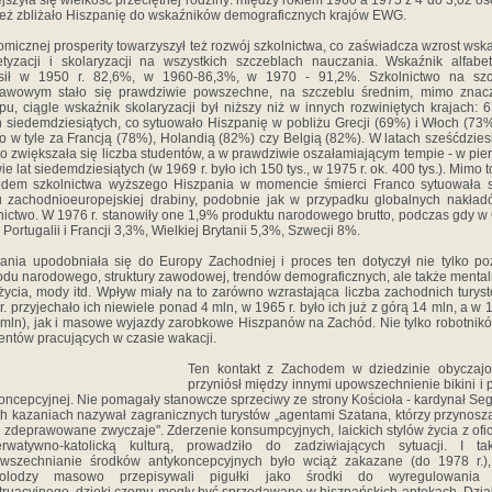
jszyła się wielkość przeciętnej rodziny: między rokiem 1960 a 1975 z 4 do 3,02 os
eż zbliżało Hiszpanię do wskaźników demograficznych krajów EWG.
micznej prosperity towarzyszył też rozwój szkolnictwa, co zaświadcza wzrost wsk
etyzacji i skolaryzacji na wszystkich szczeblach nauczania. Wskaźnik alfabet
sił w 1950 r. 82,6%, w 1960-86,3%, w 1970 - 91,2%. Szkolnictwo na szc
tawowym stało się prawdziwie powszechne, na szczeblu średnim, mimo znac
pu, ciągle wskaźnik skolaryzacji był niższy niż w innych rozwiniętych krajach:
h siedemdziesiątych, co sytuowało Hiszpanię w pobliżu Grecji (69%) i Włoch (73%
o w tyle za Francją (78%), Holandią (82%) czy Belgią (82%). W latach sześćdzies
o zwiększała się liczba studentów, a w prawdziwie oszałamiającym tempie - w pie
ie lat siedemdziesiątych (w 1969 r. było ich 150 tys., w 1975 r. ok. 400 tys.). Mimo t
ędem szkolnictwa wyższego Hiszpania w momencie śmierci Franco sytuowała s
 zachodnioeuropejskiej drabiny, podobnie jak w przypadku globalnych nakła
nictwo. W 1976 r. stanowiły one 1,9% produktu narodowego brutto, podczas gdy w 
 Portugalii i Francji 3,3%, Wielkiej Brytanii 5,3%, Szwecji 8%.
ania upodobniała się do Europy Zachodniej i proces ten dotyczył nie tylko p
du narodowego, struktury zawodowej, trendów demograficznych, ale także mental
 życia, mody itd. Wpływ miały na to zarówno wzrastająca liczba zachodnich turys
r. przyjechało ich niewiele ponad 4 mln, w 1965 r. było ich już z górą 14 mln, a w 1
 mln), jak i masowe wyjazdy zarobkowe Hiszpanów na Zachód. Nie tylko robotnikó
dentów pracujących w czasie wakacji.
Ten kontakt z Zachodem w dziedzinie obyczajo
przyniósł między innymi upowszechnienie bikini i p
oncepcyjnej. Nie pomagały stanowcze sprzeciwy ze strony Kościoła - kardynał Se
h kazaniach nazywał zagranicznych turystów „agentami Szatana, którzy przynos
 zdeprawowane zwyczaje". Zderzenie konsumpcyjnych, laickich stylów życia z ofic
erwatywno-katolicką kulturą, prowadziło do zadziwiających sytuacji. I ta
owszechnianie środków antykoncepcyjnych było wciąż zakazane (do 1978 r.),
kolodzy masowo przepisywali pigułki jako środki do wyregulowania 