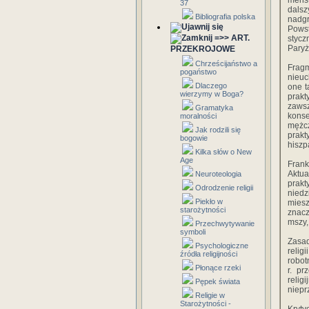
menst
37
dals
Bibliografia polska
nadgr
Powst
=>> ART.
stycz
Paryż
PRZEKROJOWE
Chrześcijaństwo a
Frag
pogaństwo
nieuc
Dlaczego
one t
wierzymy w Boga?
prakt
zaws
Gramatyka
kons
moralności
mężcz
Jak rodzili się
prakt
bogowie
hiszp
Kilka słów o New
Age
Frank
Aktua
Neuroteologia
prak
Odrodzenie religii
nied
Piekło w
miesz
starożytności
znacz
mszy,
Przechwytywanie
symboli
Zasad
Psychologiczne
relig
źródła religijności
robot
Płonące rzeki
r. pr
reli
Pępek świata
niepr
Religie w
Starożytności -