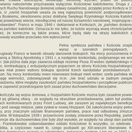
twa. Ustawa sukcesyjna, deklarując swobodę wyznań, prawo do public
wiania nabożeństw przyznawała wyłącznie Kościołowi katolickiemu. Druga z
ych Ruchu Narodowego (kolejnej ustawy zasadniczej, przyjętej przez Kortezy w 19
ła, iż „naród hiszpański uważa za swą najwyższą powinność podporządkowan
 Boskiemu, określonemu przez doktrynę Świętego Rzymskiego Kościoła Katolic
ej prawdziwej wierze, nieodłącznej od naszej tożsamości narodowej, inspirującej
dawstwo". Franco w maju 1946 r. deklarował w Kortezach, że „państwo doskona
as państwo katolickie. Oznacza to nie tylko, że ludzie wyznają wiarę chrześcijańsk
eż, że konieczne są także prawa, które będą stały na straży katolickich 
nowały wszelkie przeciwko nim wykroczenia".
Pełna symbioza państwa i Kościoła znajd
wyraz w szerokich prerogatywach, 
ługiwały Franco w kwestii obsady stanowisk biskupich. Na mocy porozumienia 
anią a Stolicą Apostolską z 1941 r., a następnie konkordatu, podpisanego we wr
r. (tak późna data jego zawarcia oddaje rezerwę Piusa XI wobec dyktatorskiego 
o, kontrastującą z entuzjastycznym poparciem ze strony Kościoła hiszpańskiego)
twa miał prawo wyboru biskupa spośród trzech kandydatur przedstawionych 
an. Na mocy konkordatu nowo mianowani biskupi mieli wobec szefa państwa s
ięgę wierności, zobowiązywali się m.in. „nie brać udziału w żadnym związ
adzeniu, które mogłyby zaszkodzić państwu hiszpańskiemu i porządkowi publicz
że zapewnić przestrzeganie tych zasad przez duchowieństwo diecezjalne.
kończyła się wojna domowa, o hiszpańskim Kościele można było zasadnie powie
ł jej główną ofiarą - ze względu na straszliwe prześladowania, jakim był podd
ach kontrolowanych przez Front Ludowy, ale zarazem jej największym beneficj
c pod uwagę miejsce, jakie zyskał w nowej Hiszpanii. Od zakończenia wojny pełn
yły, przy znacznym udziale finansowym państwa, prace nad odbudową zniszcz
ołów. W listopadzie 1939 r. przywrócone zostały, zniesione przez Republikę, pań
ncje dla duchowieństwa (nie były zbyt wysokie, ze względu na ubogi stan pańs
). Frankistowskie ustawodawstwo oddało Kościołowi to wszystko, co odebrała
lika, a częściowo nawet to, czego pozbawili go XIX-wieczni liberałowie. K