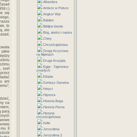
znego
Alhambra
 Zasad
Amisze w Polsce
58 r.)
ie się
Angkor Wat
kiego,
Babilon
 nasze
łe, to
Biblijne bestie
ą, ale
Bóg, ateiści i nauka
zasad,
Chiny
Chrześcijaństwo
owała
Droga Krzyżowa
jakie
na filipinach
między
ześniu
Druga Krucjata
reżimu
Egipt - Tajemnice
, szef
zmarłych
przez
Etiopia
kładać
ku ani
Geniusz Darwina
nemu",
Hetyci
Hipnoza
dzieć,
Historia Boga
any na
entem,
Historia Pisma
ą parą
Historia
onych
chrześcijaństwa
stwowe
Indie
twowej
 mu II
Jerozolima
ościół
Jerozolima 2