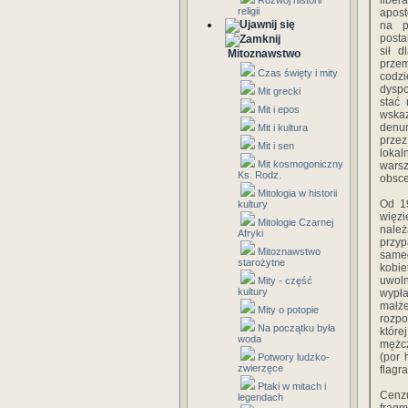
liber
Rozwój historii
religii
apost
na po
posta
sił d
Mitoznawstwo
prze
Czas święty i mity
codzi
dyspo
Mit grecki
stać 
Mit i epos
wskaz
denun
Mit i kultura
prze
Mit i sen
loka
Mit kosmogoniczny
wars
Ks. Rodz.
obsce
Mitologia w historii
Od 1
kultury
więzi
Mitologie Czarnej
należ
Afryki
przyp
Mitoznawstwo
sameg
starożytne
kobie
uwol
Mity - część
kultury
wypła
małże
Mity o potopie
rozpo
Na początku była
które
woda
mężc
(por 
Potwory ludzko-
zwierzęce
flagr
Ptaki w mitach i
Cenzu
legendach