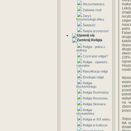
odzys
matur
Wszechwiedza
Lekcj
Zabawa i kult
znajd
Zarys
recyt
fenomenologii ofiary
zagwa
naucz
Świetość
pełni
Święta przestrzeń
Falan
drugi
Religia
katol
dopus
Religia - jedna z
długi
definicji
stwor
Czym jest religia?
(19%
ogra
Religia - zjawisko
Hiszp
naturalne
osobi
Klasyfikacja religii
Etnologia religii
Wzmo
ewang
Religia
zakoń
Bocheńskiego
przed
Religia Durkheima
połud
wpływ
Religia Rousseau
na w
Religia Skinnera
zbio
Religia
przes
obywatelska
Sojus
Religia w XIX wieku
tak u
Religia w kulturze
dział