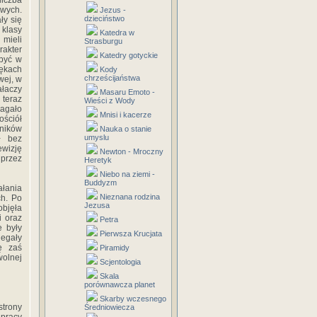
liczba
owych.
Jezus -
dzieciństwo
ły się
 klasy
Katedra w
 mieli
Strasburgu
rakter
Katedry gotyckie
 być w
rękach
Kody
chrześcijaństwa
wej, w
ałaczy
Masaru Emoto -
 teraz
Wieści z Wody
magało
Mnisi i kacerze
ościół
nników
Nauka o stanie
umyslu
ł bez
wizję
Newton - Mroczny
 przez
Heretyk
Niebo na ziemi -
Buddyzm
łania
Nieznana rodzina
ch. Po
Jezusa
objęła
i oraz
Petra
e były
Pierwsza Krucjata
legały
ę zaś
Piramidy
olnej
Scjentologia
Skala
porównawcza planet
Skarby wczesnego
strony
Średniowiecza