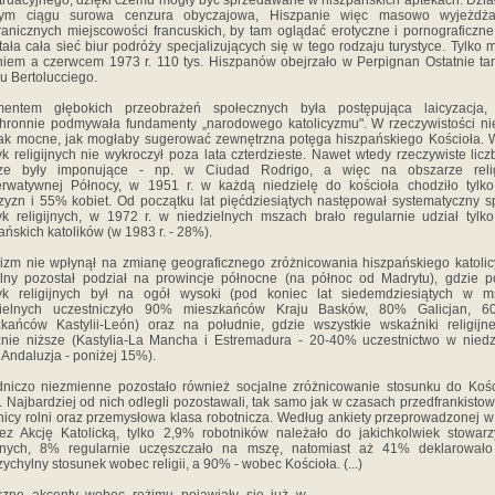
ruacyjnego, dzięki czemu mogły być sprzedawane w hiszpańskich aptekach. Dzia
zym ciągu surowa cenzura obyczajowa, Hiszpanie więc masowo wyjeżdża
anicznych miejscowości francuskich, by tam oglądać erotyczne i pornograficzne 
ała cała sieć biur podróży specjalizujących się w tego rodzaju turystyce. Tylko 
niem a czerwcem 1973 r. 110 tys. Hiszpanów obejrzało w Perpignan Ostatnie t
u Bertolucciego.
mentem głębokich przeobrażeń społecznych była postępująca laicyzacja, 
hronnie podmywała fundamenty „narodowego katolicyzmu". W rzeczywistości ni
ak mocne, jak mogłaby sugerować zewnętrzna potęga hiszpańskiego Kościoła. 
yk religijnych nie wykroczył poza lata czterdzieste. Nawet wtedy rzeczywiste licz
ze były imponujące - np. w Ciudad Rodrigo, a więc na obszarze religi
erwatywnej Północy, w 1951 r. w każdą niedzielę do kościoła chodziło tylk
yzn i 55% kobiet. Od początku lat pięćdziesiątych następował systematyczny 
yk religijnych, w 1972 r. w niedzielnych mszach brało regularnie udział tyl
ańskich katolików (w 1983 r. - 28%).
izm nie wpłynął na zmianę geograficznego zróżnicowania hiszpańskiego katoli
lny pozostał podział na prowincje północne (na północ od Madrytu), gdzie 
tyk religijnych był na ogół wysoki (pod koniec lat siedemdziesiątych w m
zielnych uczestniczyło 90% mieszkańców Kraju Basków, 80% Galicjan, 6
kańców Kastylii-León) oraz na południe, gdzie wszystkie wskaźniki religijn
nie niższe (Kastylia-La Mancha i Estremadura - 20-40% uczestnictwo w niedz
 Andaluzja - poniżej 15%).
niczo niezmienne pozostało również socjalne zróżnicowanie stosunku do Kośc
ii. Najbardziej od nich odlegli pozostawali, tak samo jak w czasach przedfrankistow
nicy rolni oraz przemysłowa klasa robotnicza. Według ankiety przeprowadzonej 
zez Akcję Katolicką, tylko 2,9% robotników należało do jakichkolwiek stowar
gijnych, 8% regularnie uczęszczało na mszę, natomiast aż 41% deklarowało
zychylny stosunek wobec religii, a 90% - wobec Kościoła. (...)