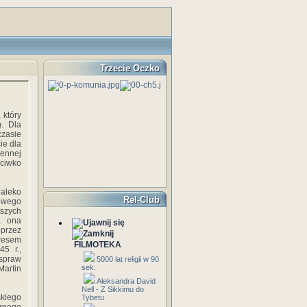
Trzecie Oczko
 który
m. Dla
czasie
ie dla
ennej
eciwko
daleko
Rel-Club
dowego
jszych
a ona
oprzez
dresem
FILMOTEKA
5 r.,
 spraw
5000 lat religii w 90
sek.
Martin
Aleksandra David
Nell - Z Sikkimu do
skiego
Tybetu