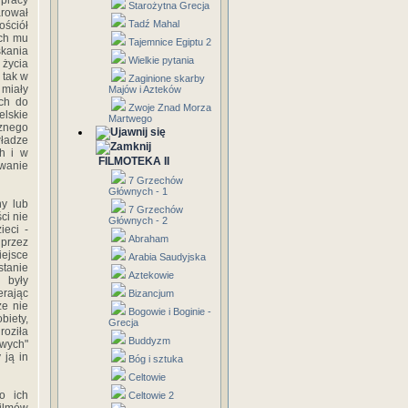
 pracy
Starożytna Grecja
arował
Tadź Mahal
ościół
ich mu
Tajemnice Egiptu 2
skania
Wielkie pytania
życia
 tak w
Zaginione skarby
 miały
Majów i Azteków
ych do
Zwoje Znad Morza
elskie
Martwego
cznego
ładze
h i w
FILMOTEKA II
wanie
7 Grzechów
Głównych - 1
y lub
7 Grzechów
ci nie
Głównych - 2
ieci -
Abraham
 przez
iejsce
Arabia Saudyjska
stanie
Aztekowie
 były
erając
Bizancjum
że nie
Bogowie i Boginie -
biety,
Grecja
roziła
Buddyzm
wych"
 ją in
Bóg i sztuka
Celtowie
ko ich
Celtowie 2