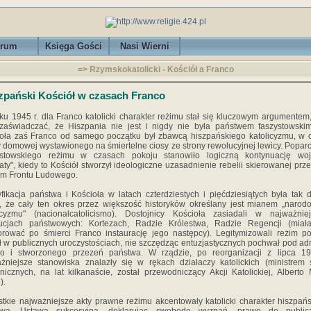
rum
Księga Gości
Nasi Wierni
=> Rzymskokatolicki - Kościół a Franco
zpański Kościół w czasach Franco
ku 1945 r. dla Franco katolicki charakter reżimu stał się kluczowym argumentem,
zaświadczać, że Hiszpania nie jest i nigdy nie była państwem faszystowski
oła zaś Franco od samego początku był zbawcą hiszpańskiego katolicyzmu, w 
 domowej wystawionego na śmiertelne ciosy ze strony rewolucyjnej lewicy. Poparc
kistowskiego reżimu w czasach pokoju stanowiło logiczną kontynuację woj
jaty", kiedy to Kościół stworzył ideologiczne uzasadnienie rebelii skierowanej prz
om Frontu Ludowego.
yfikacja państwa i Kościoła w latach czterdziestych i pięćdziesiątych była tak 
, że cały ten okres przez większość historyków określany jest mianem „naro
icyzmu" (nacionalcatolicismo). Dostojnicy Kościoła zasiadali w najważnie
ytucjach państwowych: Kortezach, Radzie Królestwa, Radzie Regencji (miał
rować po śmierci Franco instaurację jego następcy). Legitymizowali reżim p
ł w publicznych uroczystościach, nie szczędząc entuzjastycznych pochwał pod a
co i stworzonego przezeń państwa. W rządzie, po reorganizacji z lipca 194
żniejsze stanowiska znalazły się w rękach działaczy katolickich (ministrem
nicznych, na lat kilkanaście, został przewodniczący Akcji Katolickiej, Alberto 
).
tkie najważniejsze akty prawne reżimu akcentowały katolicki charakter hiszpań