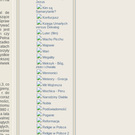
h i na
Jezus
Kim są
Samarytanie?
al de
oszące
Konfucjusz
 Spraw
Księga Umarłych
krywać
versus Dekalog
e jest
Luter (film)
h czy
 Pełna
Machu Picchu
zadko
Majowie
atach
orzyły
Mari
ystkie
Megality
kszej
olwiek
Meksyk - Bóg,
złoto i chwała
Mennonici
Meteory - Grecja
,3, co
Mit Mojżesza
gieny,
Mochica - Peru
 r. do
coraz
Narodziny Diabła
ności,
Nubia
ziomu
Podświadomość
980 r.
a lata
Poganie
walnej
Reformacja
iątych
ątych,
Religie w Polsce
eśnie
Religie w Polsce 2