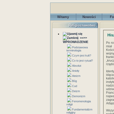
Witamy
Nowości
Fo
Religioznawstwo
His
==>>
WPROWADZENIE
Po ro
miał 
Podstawowa
Kości
terminologia
wojny
Czym jest kult?
fran
„kruc
Co to jest rytuał?
rząd
Absolut
Anioły
Ident
idąca
Ateizm
katol
Bóg
inst
nadzo
Cud
udzia
Deizm
Fran
najwa
Demonizm
zagra
Fenomenologia
Artajo
religii
Fundamentalizm
Wszys
religijny