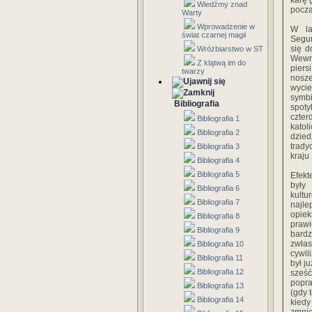
karę 
Wiedźmy znad
począ
Warty
Wprowadzenie w
W la
świat czarnej magii
Segur
się d
Wróżbiarstwo w ST
Wewnę
Z klątwą im do
piers
twarzy
nosz
wycie
symb
Bibliografia
spot
czter
Bibliografia 1
katol
Bibliografia 2
dzie
trady
Bibliografia 3
kraju
Bibliografia 4
Bibliografia 5
Efekt
były
Bibliografia 6
kultu
Bibliografia 7
najle
opiek
Bibliografia 8
praw
Bibliografia 9
bardz
zwła
Bibliografia 10
cywil
Bibliografia 11
był j
Bibliografia 12
sześć
popra
Bibliografia 13
(gdy 
Bibliografia 14
kied