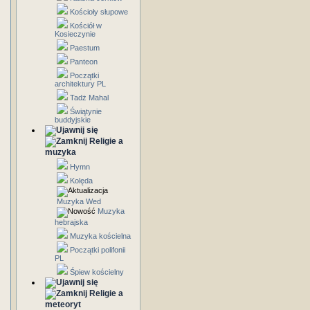
Kościoły słupowe
Kościół w
Kosieczynie
Paestum
Panteon
Początki
architektury PL
Tadż Mahal
Świątynie
buddyjskie
Religie a
muzyka
Hymn
Kolęda
Muzyka Wed
Muzyka
hebrajska
Muzyka kościelna
Początki polifonii
PL
Śpiew kościelny
Religie a
meteoryt