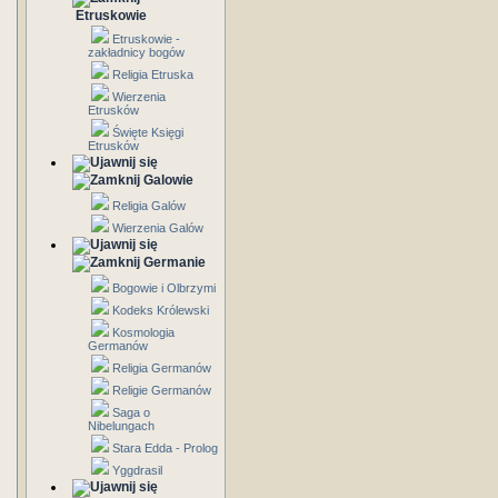
Etruskowie
Etruskowie -
zakładnicy bogów
Religia Etruska
Wierzenia
Etrusków
Święte Księgi
Etrusków
Galowie
Religia Galów
Wierzenia Galów
Germanie
Bogowie i Olbrzymi
Kodeks Królewski
Kosmologia
Germanów
Religia Germanów
Religie Germanów
Saga o
Nibelungach
Stara Edda - Prolog
Yggdrasil