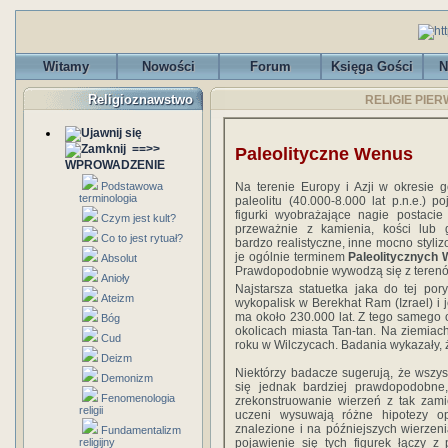
Witamy
Nowości
Forum
Księga Gości
N
Religioznawstwo
RELIGIE PIERW
==>>
Paleolityczne Wenus
WPROWADZENIE
Na terenie Europy i Azji w okresie 
Podstawowa
terminologia
paleolitu (40.000-8.000 lat p.n.e.) po
figurki wyobrażające nagie postacie
Czym jest kult?
przeważnie z kamienia, kości lub g
Co to jest rytuał?
bardzo realistyczne, inne mocno styli
je ogólnie terminem
Paleolitycznych
Absolut
Prawdopodobnie wywodzą się z terenów
Anioły
Najstarsza statuetka jaka do tej po
Ateizm
wykopalisk w Berekhat Ram (Izrael) i j
ma około 230.000 lat. Z tego samego 
Bóg
okolicach miasta Tan-tan. Na ziemiach
Cud
roku w Wilczycach. Badania wykazały, ż
Deizm
Niektórzy badacze sugerują, że wszyst
Demonizm
się jednak bardziej prawdopodobne
Fenomenologia
zrekonstruowanie wierzeń z tak zami
religii
uczeni wysuwają różne hipotezy opi
znalezione i na późniejszych wierzenia
Fundamentalizm
pojawienie się tych figurek łączy z
religijny