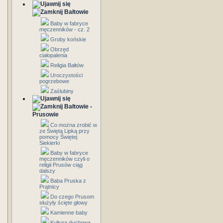
Bałtowie
Baby w fabryce
męczenników - cz. 2
Groby końskie
Obrzęd
ciałopalenia
Religia Bałtów
Uroczystości
pogrzebowe
Zaślubiny
Bałtowie -
Prusowie
Co można zrobić w
ze Świętą Lipką przy
pomocy Świętej
Siekierki
Baby w fabryce
męczenników czyli o
religii Prusów ciąg
dalszy
Baba Pruska z
Prątnicy
Do czego Prusom
służyły ścięte głowy
Kamienne baby
Kultura duchowa