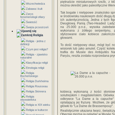
piętnaście miniaturowych rzeźb, z kt
Wszechwiedza
można określić jako paleolityczne Wen
Zabawa i kult
Tak bogate i nietypowe znalezisko s
Zarys
w środowisku naukowym dość długą d
fenomenologii ofiary
ich autentycznością. Jedna z tych fi
Świetość
Dwugłową Panią (Two-Headed Lady
na 25.000 p.n.e., wysoka zaledwi
Święta przestrzeń
wykonana z żółtego serpentynu, p
stylizowane ciało kobiece zakońc
Religia
głowami.
Religia - jedna z
definicji
To dość nietypowy okaz, mógł być n
wisiorek lub jako amulet. Część kolekc
Czym jest religia?
trafiła do Musée des Antiquités Na
Religia - zjawisko
Paryżu, reszta została rozprzedana pr
naturalne
Klasyfikacja religii
Etnologia religii
Religia
Bocheńskiego
Religia Durkheima
Religia Rousseau
kobiecą wykonaną z kości słoniowe
Religia Skinnera
solutrejskim i magdaleńskim. Główk
Religia
odkrywce "La Dame a la capuche" (
obywatelska
oplatającą jej fryzurę. Możliwe, że gł
Religia w XIX wieku
główki to "La Dame de Brassempouy".
Religia w kulturze
Realistycznie ukazana twarz, świadcz
Obecnie można ją oglądać w Musée Sa