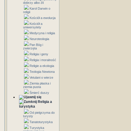
dobrzy albo źli
Karol Darwin o
religii
Kościół a ewolucja
Kościół a
uniwersytety
Medycyna i religia
Neuroteologia
Pan Bóg i
zwierzęta
Religia i geny
Religia i moralność
Religie a ekologia
Teologia Newtona
Vetulani o wierze
Ziemia płaska i
ziemia pusta
Śmierć duszy
Religia a
turystyka
Od pielgrzyma do
turysty
Tanatoturystyka
Turystyka