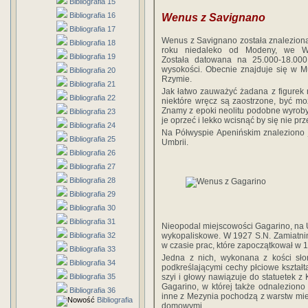
Bibliografia 15
Bibliografia 16
Wenus z Savignano
Bibliografia 17
Wenus z Savignano została znalezion
Bibliografia 18
roku niedaleko od Modeny, we Wł
Bibliografia 19
Została datowana na 25.000-18.00
wysokości. Obecnie znajduje się w Mu
Bibliografia 20
Rzymie.
Bibliografia 21
Jak łatwo zauważyć żadana z figurek 
Bibliografia 22
niektóre wręcz są zaostrzone, być mo
Znamy z epoki neolitu podobne wyroby.
Bibliografia 23
je oprzeć i lekko wcisnąć by się nie pr
Bibliografia 24
Na Półwyspie Apenińskim znaleziono 
Bibliografia 25
Umbrii.
Bibliografia 26
Bibliografia 27
Bibliografia 28
Bibliografia 29
Bibliografia 30
Bibliografia 31
Nieopodal miejscowości Gagarino, na
Bibliografia 32
wykopaliskowe. W 1927 S.N. Zamiatnin
w czasie prac, które zapoczątkował w 1
Bibliografia 33
Jedna z nich, wykonana z kości słon
Bibliografia 34
podkreślającymi cechy płciowe kształt
Bibliografia 35
szyi i głowy nawiązuje do statuetek z
Gagarino, w której także odnaleziono 
Bibliografia 36
inne z Mezynia pochodzą z warstw miesz
Bibliografia
domowymi.