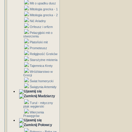
Mit o upadku dusz
Mitologia grecka - 1
Mitologia grecka - 2
Nić Ariadny
Orfeusz i orfizm
Pelazgijski mit o
stworzeniu
Platoński mit
Prometeusz
Religijność Greków
Starożytne misteria
Tajemnica Krety
Wróżbiarstwo w
Grecji
Świat homerycki
Świątynia Artemidy
Madziarzy
Turul - mityczny
ptak węgierski
Wierzenia
Prawęgrów
Połowcy
Połowcy - Baba ze