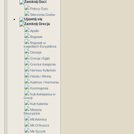
Goci
Polscy Goci
Wierzenia Gotów
Grecja
Apollo
Bogowie
Bogowie w
tragediach Eurypidesa
Dionizje
Grecja i Egipt
Grecka świątynia
Hermes Kylleński
Hestia i Westa
Kadmos i Harmonia
Kosmogonia
Kult Asklepiosa w
Grecji
Kult Kabirów
Misteria
Eleuzyjskie
Mit Adonisa
Mit Orfeusza
Mit Syzyfa