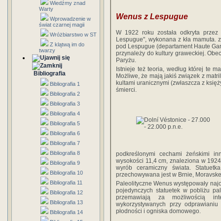
Wiedźmy znad
Warty
Wenus z Lespugue
Wprowadzenie w
świat czarnej magii
W 1922 roku została odkryta przez
Wróżbiarstwo w ST
Lespugue", wykonana z kła mamuta. zna
Z klątwą im do
pod Lespugue (departament Haute Garo
twarzy
przynależy do kultury graweckiej. Obe
Paryżu.
Istnieje też teoria, według której te 
Bibliografia
Możliwe, że mają jakiś związek z matri
kultami uranicznymi (zwłaszcza z księży
Bibliografia 1
śmierci.
Bibliografia 2
Bibliografia 3
Bibliografia 4
Bibliografia 5
Bibliografia 6
Bibliografia 7
Bibliografia 8
podkreślonymi cechami żeńskimi inn
wysokości 11,4 cm, znaleziona w 1924 
Bibliografia 9
wyrób ceramiczny świata. Statuetk
Bibliografia 10
przechowywana jest w Brnie, Moravsk
Bibliografia 11
Paleolityczne Wenus występowały najobf
pojedynczych statuetek w pobliżu pa
Bibliografia 12
przemawiają za możliwością int
Bibliografia 13
wykorzystywanych przy odprawianiu
płodności i ogniska domowego.
Bibliografia 14