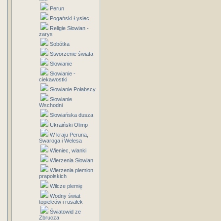
Perun
Pogański Łysiec
Religie Słowian -
zarys
Sobótka
Stworzenie świata
Słowianie
Słowianie -
ciekawostki
Słowianie Połabscy
Słowianie
Wschodni
Słowiańska dusza
Ukraiński Olimp
W kraju Peruna,
Swaroga i Welesa
Wieniec, wianki
Wierzenia Słowian
Wierzenia plemion
prapolskich
Wilcze plemię
Wodny świat
topielców i rusałek
Światowid ze
Zbrucza