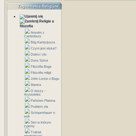
Zagadnienia Religijne
Religie a
filozofia
Anselm z
Cantenbury
Bóg Kartezjusza
Czym jest etyka?
Dobro i zlo
Duns Szkot
Filozofia Boga
Filozofia religii
John Locke o Bogu
Mantra
O duszy -
Arystoteles
Państwo Platona
Problem zła
Schopenhauer o
woli
Sen w którym
żyjemy
Traktat
ateologiczny