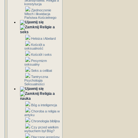
Skandynawia: Religia a
konstytucja
Zjednoczenie
Włoch i likwidacja
Państwa Kościelnego
Religie a
seks
Heloiza i Abelard
Kościół a
seksualność
Kościół i seks
Pesymizm
seksualny
Seks a celibat
Tantryczna
Psychologia
Seksualności
Religia a
nauka
Bóg a inteligencja
Choroba a religia w
antyku
Chronologia biblijna
Czy przed wielkim
wybuchem był Bóg?
Dlaczego jesteśmy