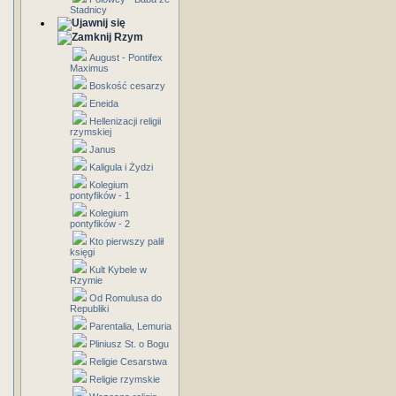
Stadnicy
Rzym
August - Pontifex
Maximus
Boskość cesarzy
Eneida
Hellenizacji religii
rzymskiej
Janus
Kaligula i Żydzi
Kolegium
pontyfików - 1
Kolegium
pontyfików - 2
Kto pierwszy palił
księgi
Kult Kybele w
Rzymie
Od Romulusa do
Republiki
Parentalia, Lemuria
Pliniusz St. o Bogu
Religie Cesarstwa
Religie rzymskie