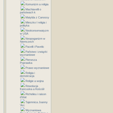
Komunizm a religia
Machiavelli o
państwach k
Matylda z Canossy
Mieszko I religia i
polityka
Neokonserwatyzm
w USA
Neopoganizm w
Niemczech
Pacelli i Pavelic
Państwo i związki
wyznaniowe
Pierwsza
Poprawka
Prawo wyznaniowe
Religia i
demokracja
Religie a wojna
Rewolucja
francuska a Kościół
Richelieu i raison
d'état
Tajemnica Joanny
'Arc
Wyznaniowa