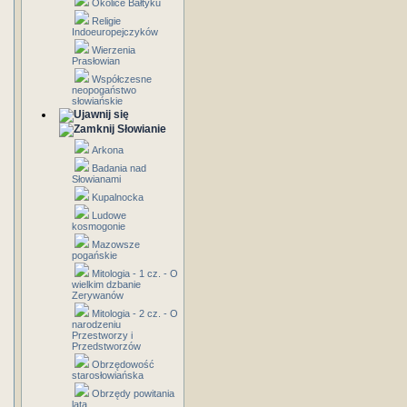
Okolice Bałtyku
Religie
Indoeuropejczyków
Wierzenia
Prasłowian
Współczesne
neopogaństwo
słowiańskie
Słowianie
Arkona
Badania nad
Słowianami
Kupalnocka
Ludowe
kosmogonie
Mazowsze
pogańskie
Mitologia - 1 cz. - O
wielkim dzbanie
Zerywanów
Mitologia - 2 cz. - O
narodzeniu
Przestworzy i
Przedstworzów
Obrzędowość
starosłowiańska
Obrzędy powitania
lata