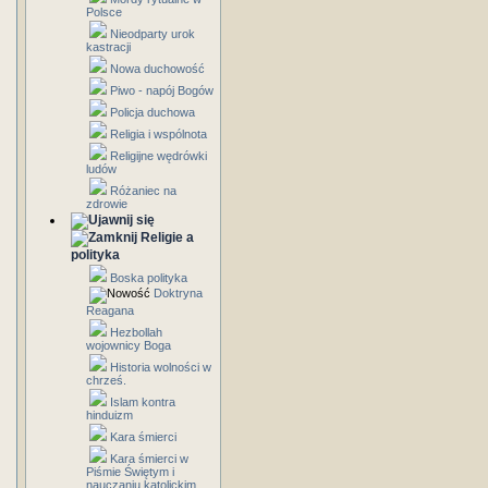
Polsce
Nieodparty urok
kastracji
Nowa duchowość
Piwo - napój Bogów
Policja duchowa
Religia i wspólnota
Religijne wędrówki
ludów
Różaniec na
zdrowie
Religie a
polityka
Boska polityka
Doktryna
Reagana
Hezbollah
wojownicy Boga
Historia wolności w
chrześ.
Islam kontra
hinduizm
Kara śmierci
Kara śmierci w
Piśmie Świętym i
nauczaniu katolickim