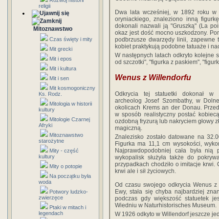
Rozwój historii
religii
Dwa lata wcześniej, w 1892 roku w t
oryniackiego, znaleziono inną figurk
dokonali nazwali ją "Gruszką" (La poir
Mitoznawstwo
okaz jest dość mocno uszkodzony. Po
podbrzusze dwarzędy linii, zapewne 
Czas święty i mity
kobiet praktykują podobne tatuaże i nac
Mit grecki
W następnych latach odkryto kolejne st
Mit i epos
od szczotki", "figurka z paskiem", "figurk
Mit i kultura
Wenus z Willendorfu
Mit i sen
Mit kosmogoniczny
Odkrycia tej statuetki dokonał w
Ks. Rodz.
archeolog Josef Szombathy, w Dolnej
Mitologia w historii
okolicach Krems an der Donau. Prze
kultury
w sposób realistyczny postać kobiec
Mitologie Czarnej
ozdobną fryzurą lub nakryciem głowy z
Afryki
magiczną.
Mitoznawstwo
Znalezisko zostało datowane na 32.000
starożytne
Figurka ma 11,1 cm wysokości, wykon
Najprawdopodobniej cała była nią
Mity - część
kultury
wykopalisk służyła także do pokryw
przypadkach chodziło o imitacje krwi. 
Mity o potopie
krwi ale i sił życiowych.
Na początku była
woda
Od czasu swojego odkrycia Wenus z W
Ewy, stała się chyba najbardziej zna
Potwory ludzko-
zwierzęce
podczas gdy większość statuetek j
Wiedniu w Naturhistorisches Museum.
Ptaki w mitach i
legendach
W 1926 odkyto w Willendorf jeszcze j