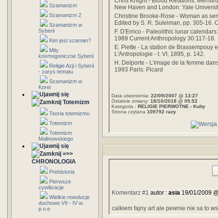
Chris Knight - Blood Relations: Menstru
Szamanizm
New Haven and London: Yale Universit
Szamanizm 2
Christine Brooke-Rose - Woman as semi
Edited by S. R. Suleiman, pp. 305-16. 
Szamanizm w
Syberii
F. D'Errico - Paleolithic lunar calendars
1989 Current Anthropology 30:117-18.
Kim jest szaman?
E. Piette - La station de Brassempouy e
Mity
L'Antropologie - t. VI, 1895, p. 142.
kosmogoniczne Syberii
H. Delporte - L'image de la femme dans 
Religie Azji i Syberii
1993 Paris: Picard
- zarys tematu
Szamanizm w
Korei
Data utworzenia:
22/09/2007 @ 13:27
Ostatnie zmiany:
18/10/2018 @ 05:52
Totemizm
Kategoria :
RELIGIE PIERWOTNE - Kulty
Strona czytana
109792 razy
Teoria totemizmu
Totemizm
Totemizm
Malinowskiego
=>>
CHRONOLOGIA
Prehistoria
Pierwsze
cywilizacje
Komentarz #1
autor :
asia
19/01/2009 @
Wielkie rewolucje
duchowe VII - IV w.
calkiem fajny art ale pewnie nie sa to w
p.n.e