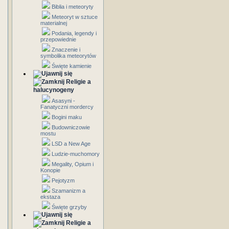
Biblia i meteoryty
Meteoryt w sztuce
materialnej
Podania, legendy i
przepowiednie
Znaczenie i
symbolika meteorytów
Święte kamienie
Religie a
halucynogeny
Asasyni -
Fanatyczni mordercy
Bogini maku
Budowniczowie
mostu
LSD a New Age
Ludzie-muchomory
Megality, Opium i
Konopie
Pejotyzm
Szamanizm a
ekstaza
Święte grzyby
Religie a