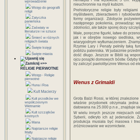
wprowadzenie
nieuchronnie na myśl kubizm.
Wstęp do geografii
Prehistoryczne religie były religia
religii
myślistwem, zbieractwem i rybołówstw
Zatyczka
formy organizacji. Zdobycie pożywie
panieńska
następnego pokolenia, prowadząc wę
zdolności, ale także sporej dozy szczęś
Zaświaty w
literaturze i w sztuce
Małe, poręczne figurki, łatwe do przen
jak i w obrębie nowego siedliska, w
Śmierć w różnych
religiach świata
wiarygodnym wytłumaczeniem. Znamy z
Rzymie Lary i Penaty pełniły taką fu
Święte księgi
pobliżu paleniska. W judaizmie przedm
Święte miasta
dość długo. Jeszcze w Biblii są wsp
ojcu posążki domowych bóstw. Gdyby t
=>>
by zaliczyć paelolitycznre Wenus od el
RELIGIE PIERWOTNE
Wstęp - Religie
pierwotne
Wenus z Grimaldi
Huna i Roa
Kult Macierzy
Grota Balzi Rossi, w której znalezione
Kult przodków we
współczesnym
właśnie przydomek otrzymała jedna z
Wietnamie
datowana na 25.000 p.n.e., znajduje 
Kult szczątków
W wielu innych jeszcze miejscach od
kostnych
Syberii, odkryto ich aż jedenaście.
produkcja musiała być masowa i trwał
Mana
zróżnicowanie we wzornictwie.
Najstarsze religie
Malty
Najstasze religie