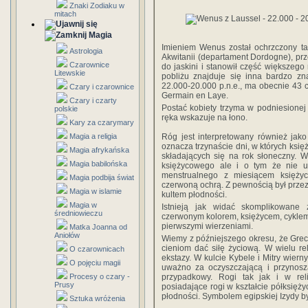
Znaki Zodiaku w
mitach
Magia
Imieniem Wenus został ochrzczony tak
Astrologia
Akwitanii (departament Dordogne), prz
Czarownice
do jaskini i stanowił część większego 
Litewskie
pobliżu znajduje się inna bardzo zn
22.000-20.000 p.n.e., ma obecnie 43
Czary i czarownice
Germain en Laye.
Czary i czarty
Postać kobiety trzyma w podniesionej
polskie
ręka wskazuje na łono.
Kary za czarymary
Magia a religia
Róg jest interpretowany również jak
oznacza trzynaście dni, w których księż
Magia afrykańska
składających się na rok słoneczny. W
Magia babilońska
księżycowego ale i o tym że nie u
menstrualnego z miesiącem księży
Magia podbija świat
czerwoną ochrą. Z pewnością był prze
Magia w islamie
kultem płodności.
Magia w
Istnieją jak widać skomplikowane 
średniowieczu
czerwonym kolorem, księżycem, cyklem 
pierwszymi wierzeniami.
Matka Joanna od
Aniołów
Wiemy z późniejszego okresu, że Grec
cieniom dać siłę życiową. W wielu rel
O czarownicach
ekstazy. W kulcie Kybele i Mitry wiern
O pojęciu magii
uważno za oczyszczającą i przynoszą
Procesy o czary -
przypadkowy. Rogi tak jak i w reli
Prusy
posiadające rogi w kształcie półksięży
płodności. Symbolem egipskiej Izydy by
Sztuka wróżenia