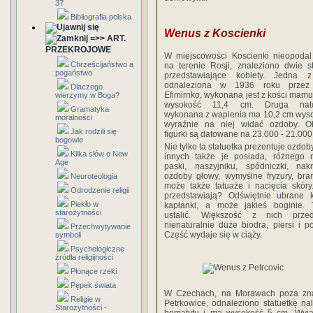
37
Bibliografia polska
Wenus z Koscienki
=>> ART.
PRZEKROJOWE
W miejscowości Koscienki nieopodal
Chrześcijaństwo a
na terenie Rosji, znaleziono dwie st
pogaństwo
przedstawiające kobiety. Jedna z
odnaleziona w 1936 roku przez
Dlaczego
Efimirnko, wykonana jest z kości mamu
wierzymy w Boga?
wysokość 11,4 cm. Druga nato
Gramatyka
wykonana z wapienia ma 10,2 cm wyso
moralności
wyraźnie na niej widać ozdoby. O
Jak rodzili się
figurki są datowane na 23.000 - 21.000 
bogowie
Nie tylko ta statuetka prezentuje ozdoby
Kilka słów o New
innych także je posiada, różnego r
Age
paski, naszyjniku, spódniczki, nak
ozdoby głowy, wymyślne fryzury, bran
Neuroteologia
może także tatuaże i nacięcia skór
Odrodzenie religii
przedstawiają? Odświętnie ubrane k
Piekło w
kapłanki, a może jakieś boginie. 
starożytności
ustalić. Większość z nich przed
nienaturalnie duże biodra, piersi i po
Przechwytywanie
Część wydaje się w ciąży.
symboli
Psychologiczne
źródła religijności
Płonące rzeki
Pępek świata
W Czechach, na Morawach poza znal
Religie w
Petrkowice, odnaleziono statuetkę na
Starożytności -
hematytu i ma wysokość 5 cm. Wyjąt