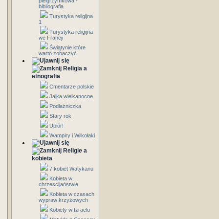
pielgrzymkowa -
bibliografia
Turystyka religijna
1
Turystyka religijna
we Francji
Świątynie które
warto zobaczyć
Religia a
etnografia
Cmentarze polskie
Jajka wielkanocne
Podłaźniczka
Stary rok
Upiór!
Wampiry i Wilkołaki
Religie a
kobieta
7 kobiet Watykanu
Kobieta w
chrzescijaństwie
Kobieta w czasach
wypraw krzyżowych
Kobiety w Izraelu