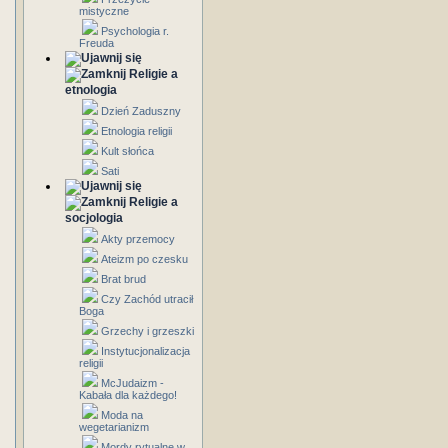
mistyczne
Psychologia r.
Freuda
Religie a
etnologia
Dzień Zaduszny
Etnologia religii
Kult słońca
Sati
Religie a
socjologia
Akty przemocy
Ateizm po czesku
Brat brud
Czy Zachód utracił
Boga
Grzechy i grzeszki
Instytucjonalizacja
religii
McJudaizm -
Kabała dla każdego!
Moda na
wegetarianizm
Mordy rytualne w