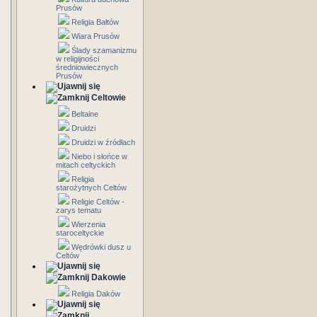
Prusów
Religia Bałtów
Wiara Prusów
Ślady szamanizmu
w religijności
średniowiecznych
Prusów
Celtowie
Beltaine
Druidzi
Druidzi w źródłach
Niebo i słońce w
mitach celtyckich
Religia
starożytnych Celtów
Religie Celtów -
zarys tematu
Wierzenia
staroceltyckie
Wędrówki dusz u
Celtów
Dakowie
Religia Daków