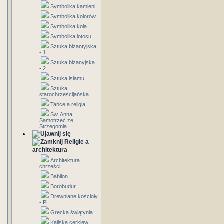
Symbolika kamieni
Symbolika kolorów
Symbolika koła
Symbolika lotosu
Sztuka bizantyjska
- 1
Sztuka bizanyjska
- 2
Sztuka islamu
Sztuka
starochrześcijańska
Tańce a religia
Św. Anna
Samotrzeć ze
Strzegomia
Religie a
architektura
Architektura
chrześci.
Babilon
Borobudur
Drewniane kościoły
- PL
Grecka świątynia
Kaliska cerkiew