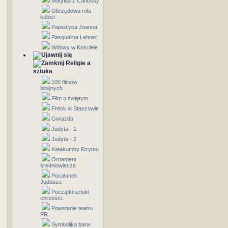
Matylda z Canossy
Obrzędowa rola
kobiet
Papieżyca Joanna
Pasqualina Lehner
Wdowy w Kościele
Religie a
sztuka
100 filmów
biblijnych
Film o świętym
Fresk w Staszowie
Gwiazda
Judyta - 1
Judyta - 2
Katakumby Rzymu
Ornament
średniowiecza
Pocałunek
Judasza
Początki sztuki
chrześci.
Powstanie teatru
FR
Symbolika barw