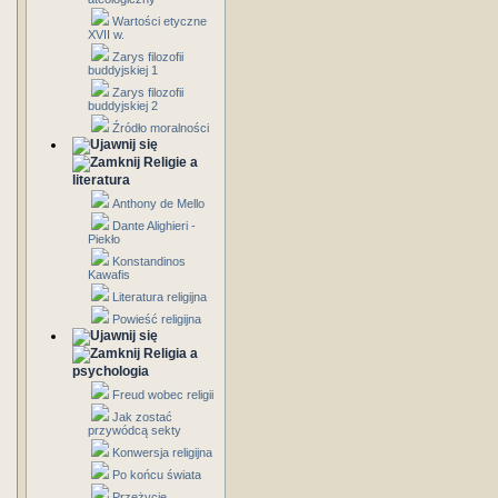
Wartości etyczne
XVII w.
Zarys filozofii
buddyjskiej 1
Zarys filozofii
buddyjskiej 2
Źródło moralności
Religie a
literatura
Anthony de Mello
Dante Alighieri -
Piekło
Konstandinos
Kawafis
Literatura religijna
Powieść religijna
Religia a
psychologia
Freud wobec religii
Jak zostać
przywódcą sekty
Konwersja religijna
Po końcu świata
Przeżycie