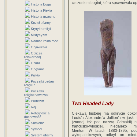
czczeniem bogini, która sprawowała opi
Historia Boga
Historia Piekła
Historia grzechu
Kozioł ofiarny
Krytyka religii
Mistycyzm
Nadnaturalna moc
Objawienia
Oblicza
reinkarnacji
Ofiara
Opętanie
Piekło
Początki badań
religii PL
Początki
religioznawstwa
Politeizm
Two-Headed Lady
Raj
Religijność a
Ciekawą historię ma odkrycie doko
duchowość
Louis'a Alexandre'a Jullien'a w jaski
(znanej też pod nazwą Grimaldi) n
Sumienie
francusko-włoskiej, niedaleko mi
Symbol
Menton. W latach 1883-1895, po
wykopaliskowych, odkrył on mied
System ofiarny