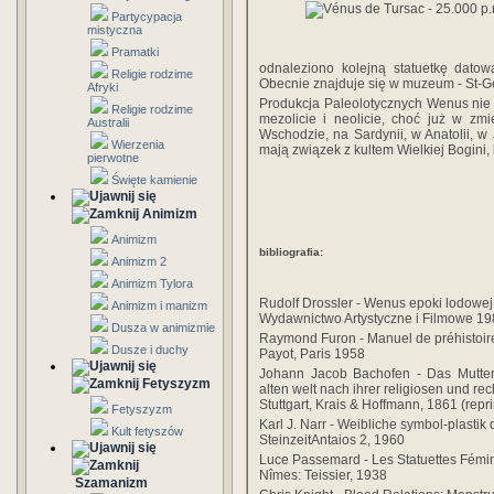
Partycypacja
mistyczna
Pramatki
odnaleziono kolejną statuetkę dato
Religie rodzime
Obecnie znajduje się w muzeum - St-G
Afryki
Produkcja Paleolotycznych Wenus nie z
Religie rodzime
mezolicie i neolicie, choć już w zmi
Australii
Wschodzie, na Sardynii, w Anatolii, w 
Wierzenia
mają związek z kultem Wielkiej Bogini, k
pierwotne
Święte kamienie
Animizm
Animizm
bibliografia:
Animizm 2
Animizm Tylora
Rudolf Drossler - Wenus epoki lodowej
Animizm i manizm
Wydawnictwo Artystyczne i Filmowe 1
Dusza w animizmie
Raymond Furon - Manuel de préhistoir
Dusze i duchy
Payot, Paris 1958
Johann Jacob Bachofen - Das Mutterr
Fetyszyzm
alten welt nach ihrer religiosen und rec
Stuttgart, Krais & Hoffmann, 1861 (repr
Fetyszyzm
Karl J. Narr - Weibliche symbol-plastik 
Kult fetyszów
SteinzeitAntaios 2, 1960
Luce Passemard - Les Statuettes Fémin
Nîmes: Teissier, 1938
Szamanizm