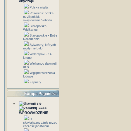
obyczaje
Polska wigilja
Poświęcić bożka,
czyli polskie
świętowanie Sobótki
Staropolska
Wielkanoc
Staropolskie - Boże
Narodzenie
Sylwestry, których
nigdy nie było
Walentynki - 14
lutego
Wielkanoc dawniej i
dziś
Wigilijne wierzenia
ludowe
Zapusty
Europa Pogańska
==>>
WPROWADZENIE
O
słowiańszczyźnie przed
chrześcijaństwem