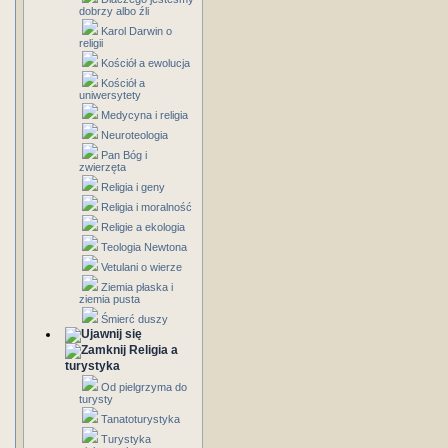
dobrzy albo źli
Karol Darwin o
religii
Kościół a ewolucja
Kościół a
uniwersytety
Medycyna i religia
Neuroteologia
Pan Bóg i
zwierzęta
Religia i geny
Religia i moralność
Religie a ekologia
Teologia Newtona
Vetulani o wierze
Ziemia płaska i
ziemia pusta
Śmierć duszy
Religia a
turystyka
Od pielgrzyma do
turysty
Tanatoturystyka
Turystyka