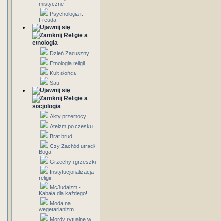
mistyczne
Psychologia r.
Freuda
Religie a
etnologia
Dzień Zaduszny
Etnologia religii
Kult słońca
Sati
Religie a
socjologia
Akty przemocy
Ateizm po czesku
Brat brud
Czy Zachód utracił
Boga
Grzechy i grzeszki
Instytucjonalizacja
religii
McJudaizm -
Kabała dla każdego!
Moda na
wegetarianizm
Mordy rytualne w