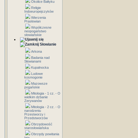
Okolice Bałtyku
Religie
Indoeuropejczyków
Wierzenia
Prasłowian
Współczesne
neopogaństwo
słowiańskie
Słowianie
Arkona
Badania nad
Słowianami
Kupalnocka
Ludowe
kosmogonie
Mazowsze
pogańskie
Mitologia - 1 cz. - O
wielkim dzbanie
Zerywanów
Mitologia - 2 cz. - O
narodzeniu
Przestworzy i
Przedstworzów
Obrzędowość
starosłowiańska
Obrzędy powitania
lata