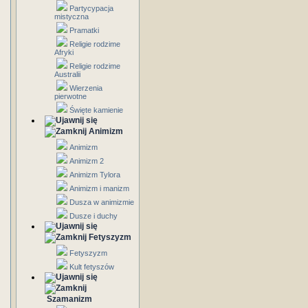
Partycypacja
mistyczna
Pramatki
Religie rodzime
Afryki
Religie rodzime
Australii
Wierzenia
pierwotne
Święte kamienie
Animizm
Animizm
Animizm 2
Animizm Tylora
Animizm i manizm
Dusza w animizmie
Dusze i duchy
Fetyszyzm
Fetyszyzm
Kult fetyszów
Szamanizm