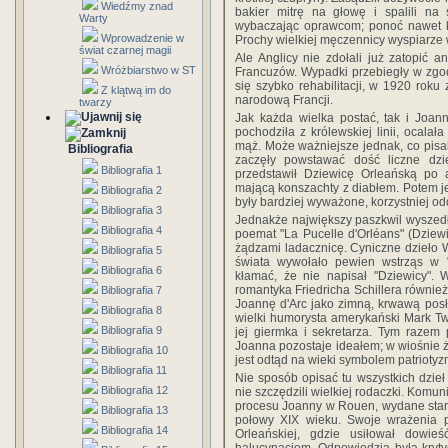
Wiedźmy znad
bakier mitrę na głowę i spalili na
Warty
wybaczając oprawcom; ponoć nawet ka
Wprowadzenie w
Prochy wielkiej męczennicy wyspiarze 
świat czarnej magii
Ale Anglicy nie zdołali już zatopić 
Wróżbiarstwo w ST
Francuzów. Wypadki przebiegły w zgo
się szybko rehabilitacji, w 1920 roku
Z klątwą im do
narodową Francji.
twarzy
Jak każda wielka postać, tak i Joan
pochodziła z królewskiej linii, ocal
mąż. Może ważniejsze jednak, co pisali
Bibliografia
zaczęły powstawać dość liczne dzieł
Bibliografia 1
przedstawił Dziewicę Orleańską po a
mającą konszachty z diabłem. Potem je
Bibliografia 2
były bardziej wyważone, korzystniej od
Bibliografia 3
Jednakże największy paszkwil wyszedł 
Bibliografia 4
poemat "La Pucelle d'Orléans" (Dziew
żądzami ladacznicę. Cyniczne dzieło
Bibliografia 5
świata wywołało pewien wstrząs w "
Bibliografia 6
kłamać, że nie napisał "Dziewicy".
romantyka Friedricha Schillera również
Bibliografia 7
Joannę d'Arc jako zimną, krwawą posł
Bibliografia 8
wielki humorysta amerykański Mark T
Bibliografia 9
jej giermka i sekretarza. Tym razem 
Joanna pozostaje ideałem; w wiośnie 
Bibliografia 10
jest odtąd na wieki symbolem patriotyz
Bibliografia 11
Nie sposób opisać tu wszystkich dzieł
Bibliografia 12
nie szczędzili wielkiej rodaczki. Komu
procesu Joanny w Rouen, wydane stara
Bibliografia 13
połowy XIX wieku. Swoje wrażenia 
Bibliografia 14
Orleańskiej, gdzie usiłował dowieść