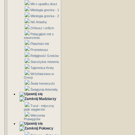
Mit o upadku dusz
Mitologia grecka - 1
Mitologia grecka - 2
Nić Ariadny
Orfeusz i orfizm
Pelazgijski mit o
stworzeniu
Platoński mit
Prometeusz
Religijność Greków
Starożytne misteria
Tajemnica Krety
Wróżbiarstwo w
Grecji
Świat homerycki
Świątynia Artemidy
Madziarzy
Turul - mityczny
ptak węgierski
Wierzenia
Prawęgrów
Połowcy