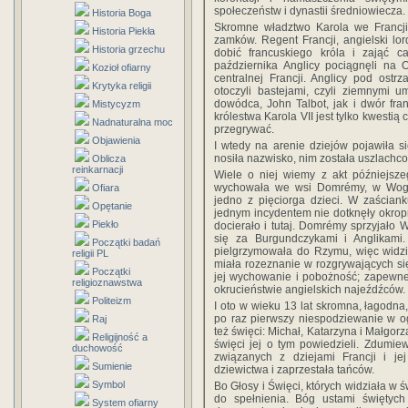
społeczeństw i dynastii średniowiecza.
Historia Boga
Skromne władztwo Karola we Francji 
Historia Piekła
zamków. Regent Francji, angielski lor
Historia grzechu
dobić francuskiego króla i zająć c
października Anglicy pociągnęli na O
Kozioł ofiarny
centralnej Francji. Anglicy pod ostrz
Krytyka religii
otoczyli bastejami, czyli ziemnymi 
dowódca, John Talbot, jak i dwór fra
Mistycyzm
królestwa Karola VII jest tylko kwestią
Nadnaturalna moc
przegrywać.
Objawienia
I wtedy na arenie dziejów pojawiła s
nosiła nazwisko, nim została uszlachc
Oblicza
reinkarnacji
Wiele o niej wiemy z akt późniejsze
wychowała we wsi Domrémy, w Wogez
Ofiara
jedno z pięciorga dzieci. W zaścian
Opętanie
jednym incydentem nie dotknęły okropn
Piekło
docierało i tutaj. Domrémy sprzyjało 
się za Burgundczykami i Anglikami
Początki badań
pielgrzymowała do Rzymu, więc widzi
religii PL
miała rozeznanie w rozgrywających si
Początki
jej wychowanie i pobożność; zapewne 
religioznawstwa
okrucieństwie angielskich najeźdźców.
Politeizm
I oto w wieku 13 lat skromna, łagodna
po raz pierwszy niespodziewanie w ogr
Raj
też święci: Michał, Katarzyna i Małgorz
Religijność a
święci jej o tym powiedzieli. Zdumie
duchowość
związanych z dziejami Francji i je
Sumienie
dziewictwa i zaprzestała tańców.
Symbol
Bo Głosy i Święci, których widziała w św
do spełnienia. Bóg ustami świętych 
System ofiarny