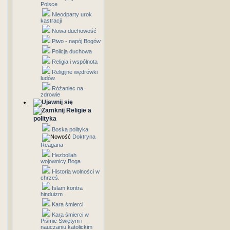
Polsce
Nieodparty urok
kastracji
Nowa duchowość
Piwo - napój Bogów
Policja duchowa
Religia i wspólnota
Religijne wędrówki
ludów
Różaniec na
zdrowie
Religie a
polityka
Boska polityka
Doktryna
Reagana
Hezbollah
wojownicy Boga
Historia wolności w
chrześ.
Islam kontra
hinduizm
Kara śmierci
Kara śmierci w
Piśmie Świętym i
nauczaniu katolickim