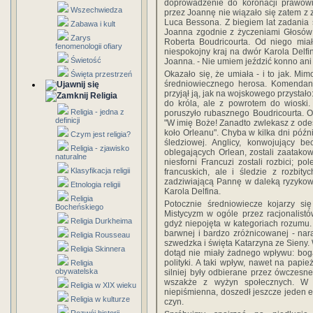
doprowadzenie do koronacji prawowit
Wszechwiedza
przez Joannę nie wiązało się zatem z z
Luca Bessona. Z biegiem lat zadania 
Zabawa i kult
Joanna zgodnie z życzeniami Głosów 
Zarys
Roberta Boudricourta. Od niego miał
fenomenologii ofiary
niespokojny kraj na dwór Karola Delfi
Świetość
Joanna. - Nie umiem jeździć konno ani
Okazało się, że umiała - i to jak. Mim
Święta przestrzeń
średniowiecznego herosa. Komendan
przyjął ją, jak na wojskowego przystało
Religia
do króla, ale z powrotem do wioski.
Religia - jedna z
poruszyło rubasznego Boudricourta. O
definicji
"W imię Boże! Zanadto zwlekasz z odesł
koło Orleanu". Chyba w kilka dni późn
Czym jest religia?
śledziowej. Anglicy, konwojujący b
Religia - zjawisko
oblegających Orlean, zostali zaatakowa
naturalne
niesforni Francuzi zostali rozbici; po
Klasyfikacja religii
francuskich, ale i śledzie z rozbit
zadziwiającą Pannę w daleką ryzyko
Etnologia religii
Karola Delfina.
Religia
Potocznie średniowiecze kojarzy się
Bocheńskiego
Mistycyzm w ogóle przez racjonalistó
Religia Durkheima
gdyż niepojęta w kategoriach rozumu
barwnej i bardzo zróżnicowanej - nara
Religia Rousseau
szwedzka i święta Katarzyna ze Sieny. 
Religia Skinnera
dotąd nie miały żadnego wpływu: bogac
polityki. A taki wpływ, nawet na papie
Religia
obywatelska
silniej były odbierane przez ówczesn
wszakże z wyżyn społecznych. W p
Religia w XIX wieku
niepiśmienna, doszedł jeszcze jeden e
Religia w kulturze
czyn.