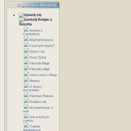
Zagadnienia Religijne
Religie a
filozofia
Anselm z
Cantenbury
Bóg Kartezjusza
Czym jest etyka?
Dobro i zlo
Duns Szkot
Filozofia Boga
Filozofia religii
John Locke o Bogu
Mantra
O duszy -
Arystoteles
Państwo Platona
Problem zła
Schopenhauer o
woli
Sen w którym
żyjemy
Traktat
ateologiczny