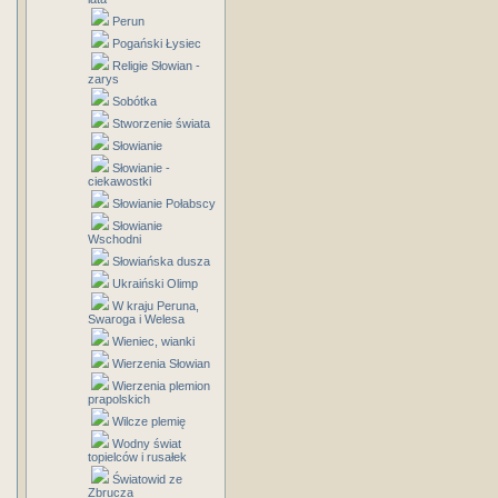
Perun
Pogański Łysiec
Religie Słowian -
zarys
Sobótka
Stworzenie świata
Słowianie
Słowianie -
ciekawostki
Słowianie Połabscy
Słowianie
Wschodni
Słowiańska dusza
Ukraiński Olimp
W kraju Peruna,
Swaroga i Welesa
Wieniec, wianki
Wierzenia Słowian
Wierzenia plemion
prapolskich
Wilcze plemię
Wodny świat
topielców i rusałek
Światowid ze
Zbrucza