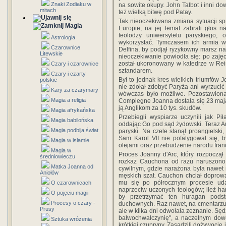
Znaki Zodiaku w
na sowite okupy. John Talbot i inni dow
mitach
też wielką bitwę pod Patay.
Tak nieoczekiwana zmiana sytuacji spr
Magia
Europie; na jej temat zabrali głos n
teolodzy uniwersytetu paryskiego, 
Astrologia
wykorzystać. Tymczasem ich armia w
Czarownice
Delfina, by podjął ryzykowny marsz na
Litewskie
nieoczekiwanie powiodła się: po zajęci
został ukoronowany w katedrze w Rei
Czary i czarownice
sztandarem.
Czary i czarty
Był to jednak kres wielkich triumfów J
polskie
nie zdołał zdobyć Paryża ani wyrzucić
Kary za czarymary
wówczas było możliwe. Pozostawion
Magia a religia
Compie
gne Joanna dostała się 23 maj
ją Anglikom za 10 tys. skudów.
Magia afrykańska
Przebiegli wyspiarze uczynili jak Pi
Magia babilońska
oddając Go pod sąd żydowski. Teraz An
Magia podbija świat
paryski. Na czele stanął proangielski,
Sam Karol VII nie pofatygował się, b
Magia w islamie
olejami oraz przebudzenie narodu franc
Magia w
Proces Joanny d'Arc, który rozpoczął
średniowieczu
rozkaz Cauchona od razu naruszono 
Matka Joanna od
cywilnym, gdzie narażona była nawet 
Aniołów
męskich szat. Cauchon chciał doprowa
mu się po półrocznym procesie uda
O czarownicach
naprzeciw uczonych teologów; ileż hart
O pojęciu magii
by przetrzymać ten huragan podst
Procesy o czary -
duchownych. Raz nawet, na cmentarzu, w
Prusy
ale w kilka dni odwołała zeznanie. Sęd
bałwochwalczynię", a naczelnym dow
Sztuka wróżenia
krótkiej czupryny. Zasądzili dożywocie 