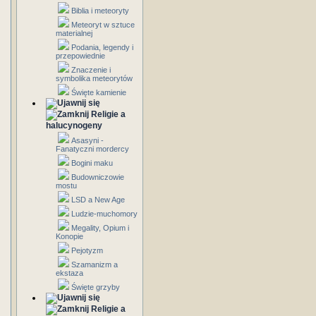
Biblia i meteoryty
Meteoryt w sztuce
materialnej
Podania, legendy i
przepowiednie
Znaczenie i
symbolika meteorytów
Święte kamienie
Religie a
halucynogeny
Asasyni -
Fanatyczni mordercy
Bogini maku
Budowniczowie
mostu
LSD a New Age
Ludzie-muchomory
Megality, Opium i
Konopie
Pejotyzm
Szamanizm a
ekstaza
Święte grzyby
Religie a