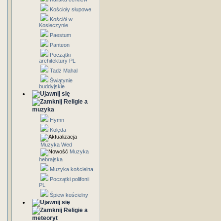
Kościoły słupowe
Kościół w
Kosieczynie
Paestum
Panteon
Początki
architektury PL
Tadż Mahal
Świątynie
buddyjskie
Religie a
muzyka
Hymn
Kolęda
Muzyka Wed
Muzyka
hebrajska
Muzyka kościelna
Początki polifonii
PL
Śpiew kościelny
Religie a
meteoryt