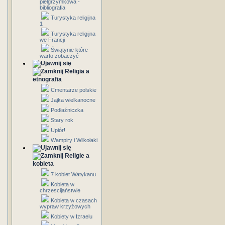
pielgrzymkowa -
bibliografia
Turystyka religijna
1
Turystyka religijna
we Francji
Świątynie które
warto zobaczyć
Religia a
etnografia
Cmentarze polskie
Jajka wielkanocne
Podłaźniczka
Stary rok
Upiór!
Wampiry i Wilkołaki
Religie a
kobieta
7 kobiet Watykanu
Kobieta w
chrzescijaństwie
Kobieta w czasach
wypraw krzyżowych
Kobiety w Izraelu