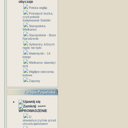
obyczaje
Polska wigilja
Poświęcić bożka,
czyli polskie
świętowanie Sobótki
Staropolska
Wielkanoc
Staropolskie - Boże
Narodzenie
Sylwestry, których
nigdy nie było
Walentynki - 14
lutego
Wielkanoc dawniej i
dziś
Wigilijne wierzenia
ludowe
Zapusty
Europa Pogańska
==>>
WPROWADZENIE
O
słowiańszczyźnie przed
chrześcijaństwem