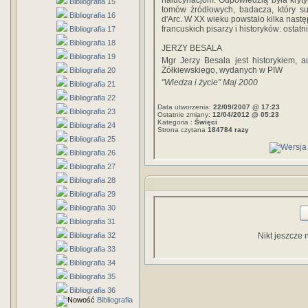
halucynacjom. Odpowiedzią była kryt
Bibliografia 15
tomów źródłowych, badacza, który su
Bibliografia 16
d'Arc. W XX wieku powstało kilka nastę
francuskich pisarzy i historyków: osta
Bibliografia 17
Bibliografia 18
JERZY BESALA
Bibliografia 19
Mgr Jerzy Besala jest historykiem, a
Żółkiewskiego, wydanych w PIW
Bibliografia 20
"Wiedza i życie" Maj 2000
Bibliografia 21
Bibliografia 22
Data utworzenia:
22/09/2007 @ 17:23
Bibliografia 23
Ostatnie zmiany:
12/04/2012 @ 05:23
Kategoria :
Święci
Bibliografia 24
Strona czytana
184784 razy
Bibliografia 25
Bibliografia 26
Bibliografia 27
Bibliografia 28
Bibliografia 29
Bibliografia 30
Bibliografia 31
Bibliografia 32
Nikt jeszcze 
Bibliografia 33
Bibliografia 34
Bibliografia 35
Bibliografia 36
Bibliografia