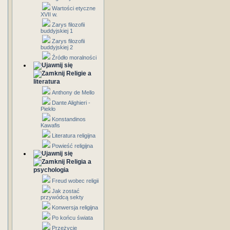
Wartości etyczne
XVII w.
Zarys filozofii
buddyjskiej 1
Zarys filozofii
buddyjskiej 2
Źródło moralności
Religie a
literatura
Anthony de Mello
Dante Alighieri -
Piekło
Konstandinos
Kawafis
Literatura religijna
Powieść religijna
Religia a
psychologia
Freud wobec religii
Jak zostać
przywódcą sekty
Konwersja religijna
Po końcu świata
Przeżycie