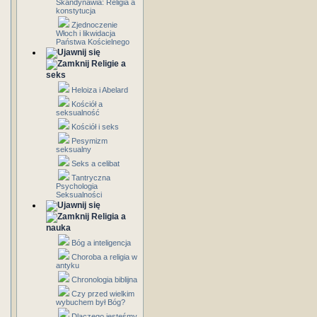
Skandynawia: Religia a
konstytucja
Zjednoczenie
Włoch i likwidacja
Państwa Kościelnego
Religie a
seks
Heloiza i Abelard
Kościół a
seksualność
Kościół i seks
Pesymizm
seksualny
Seks a celibat
Tantryczna
Psychologia
Seksualności
Religia a
nauka
Bóg a inteligencja
Choroba a religia w
antyku
Chronologia biblijna
Czy przed wielkim
wybuchem był Bóg?
Dlaczego jesteśmy