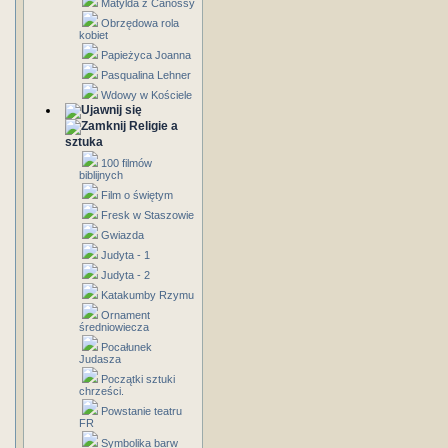
Matylda z Canossy
Obrzędowa rola
kobiet
Papieżyca Joanna
Pasqualina Lehner
Wdowy w Kościele
Religie a
sztuka
100 filmów
biblijnych
Film o świętym
Fresk w Staszowie
Gwiazda
Judyta - 1
Judyta - 2
Katakumby Rzymu
Ornament
średniowiecza
Pocałunek
Judasza
Początki sztuki
chrześci.
Powstanie teatru
FR
Symbolika barw