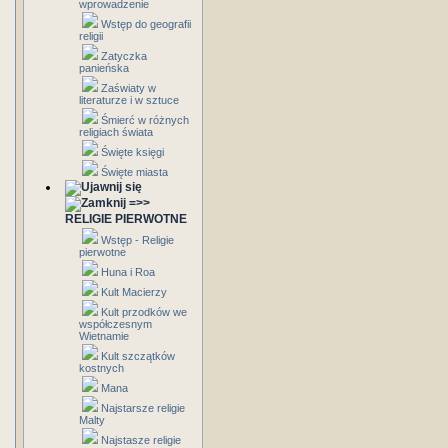
wprowadzenie
Wstęp do geografii
religii
Zatyczka
panieńska
Zaświaty w
literaturze i w sztuce
Śmierć w różnych
religiach świata
Święte księgi
Święte miasta
=>>
RELIGIE PIERWOTNE
Wstęp - Religie
pierwotne
Huna i Roa
Kult Macierzy
Kult przodków we
współczesnym
Wietnamie
Kult szczątków
kostnych
Mana
Najstarsze religie
Malty
Najstasze religie