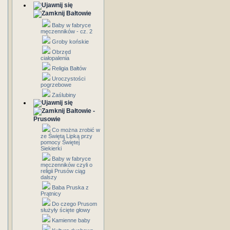
Bałtowie
Baby w fabryce
męczenników - cz. 2
Groby końskie
Obrzęd
ciałopalenia
Religia Bałtów
Uroczystości
pogrzebowe
Zaślubiny
Bałtowie -
Prusowie
Co można zrobić w
ze Świętą Lipką przy
pomocy Świętej
Siekierki
Baby w fabryce
męczenników czyli o
religii Prusów ciąg
dalszy
Baba Pruska z
Prątnicy
Do czego Prusom
służyły ścięte głowy
Kamienne baby