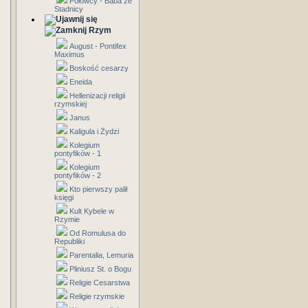
Połowcy - Baba ze
Stadnicy
Rzym
August - Pontifex
Maximus
Boskość cesarzy
Eneida
Hellenizacji religii
rzymskiej
Janus
Kaligula i Żydzi
Kolegium
pontyfików - 1
Kolegium
pontyfików - 2
Kto pierwszy palił
księgi
Kult Kybele w
Rzymie
Od Romulusa do
Republiki
Parentalia, Lemuria
Pliniusz St. o Bogu
Religie Cesarstwa
Religie rzymskie