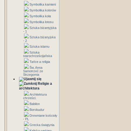
Symbolika kamieni
Symbolika kolorów
Symbolika koła
Symbolika lotosu
Sztuka bizantyjska
- 1
Sztuka bizanyjska
- 2
Sztuka islamu
Sztuka
starochrześcijańska
Tańce a religia
Św. Anna
Samotrzeć ze
Strzegomia
Religie a
architektura
Architektura
chrześci.
Babilon
Borobudur
Drewniane kościoły
- PL
Grecka świątynia
Kaliska cerkiew