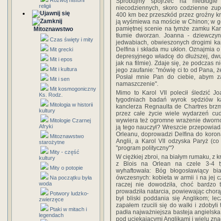
Rozwój historii
Spróbujmy spojrzeć na niedługie
religii
niecodziennych, skoro codzienne zu
400 km bez przeszkód przez groźny kra
ją wyśmiewa na moście w Chinon; w go
pamiętnej scenie na tymże zamku Karo
Mitoznawstwo
tłumie dworzan. Joanna - dziewczy
Czas święty i mity
jedwabiach, obwieszonych drogimi ka
Delfina i składa mu ukłon. Oznajmia o
Mit grecki
depresyjnego władcę do dłuższej, dw
Mit i epos
jak na filmie). Zdaje się, że podczas 
Mit i kultura
jego zaufanie: "mówię ci to od Pana, ż
Posłał mnie Pan do ciebie, abym z
Mit i sen
namaszczenie".
Mit kosmogoniczny
Mimo to Karol VII polecił śledzić J
Ks. Rodz.
tygodniach badań wyrok sędziów k
Mitologia w historii
kanclerza Regnaulta de Chartres brzmi
kultury
przez całe życie wiele wydarzeń cu
wywiera też ogromne wrażenie dworno
Mitologie Czarnej
Afryki
ją tego nauczył? Wreszcie przepowiad
Orleanu, doprowadzi Delfina do korona
Mitoznawstwo
Anglii, a Karol VII odzyska Paryż (co 
starożytne
"program polityczny"?
Mity - część
W ciężkiej zbroi, na białym rumaku, z 
kultury
z Blois na Orlean na czele 3-4 ty
Mity o potopie
wyhaftowała: Bóg błogosławiący biał
ówczesnych: kobieta w armii i na jej c
Na początku była
woda
raczej nie dowodziła, choć bardzo 
prowadziła natarcia, powiewając chorąg
Potwory ludzko-
był bliski poddania się Anglikom; l
zwierzęce
zapałem rzucili się do walki i zdobyl
Ptaki w mitach i
padła najważniejsza basteja angielska 
legendach
pod uciekającymi Anglikami i wielu zna