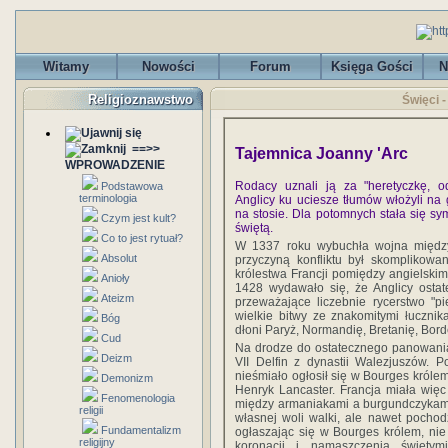
Witamy
Nowości
Forum
Księga Gości
N
Religioznawstwo
Święci 
==>>
Tajemnica Joanny 'Arc
WPROWADZENIE
Rodacy uznali ją za "heretyczkę, o
Podstawowa
terminologia
Anglicy ku uciesze tłumów włożyli na g
na stosie. Dla potomnych stała się sym
Czym jest kult?
świętą.
Co to jest rytuał?
W 1337 roku wybuchła wojna między 
Absolut
przyczyną konfliktu był skomplikowa
królestwa Francji pomiędzy angielski
Anioły
1428 wydawało się, że Anglicy ostat
Ateizm
przeważające liczebnie rycerstwo "p
wielkie bitwy ze znakomitymi łucznik
Bóg
dłoni Paryż, Normandię, Bretanię, Bord
Cud
Na drodze do ostatecznego panowania 
Deizm
VII Delfin z dynastii Walezjuszów. 
nieśmiało ogłosił się w Bourges królem
Demonizm
Henryk Lancaster. Francja miała więc
Fenomenologia
między armaniakami a burgundczykami. 
religii
własnej woli walki, ale nawet pochod
Fundamentalizm
ogłaszając się w Bourges królem, nie
religijny
koronacji i namaszczenia święty