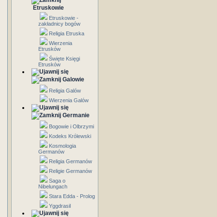
Etruskowie
Etruskowie -
zakładnicy bogów
Religia Etruska
Wierzenia
Etrusków
Święte Księgi
Etrusków
Galowie
Religia Galów
Wierzenia Galów
Germanie
Bogowie i Olbrzymi
Kodeks Królewski
Kosmologia
Germanów
Religia Germanów
Religie Germanów
Saga o
Nibelungach
Stara Edda - Prolog
Yggdrasil