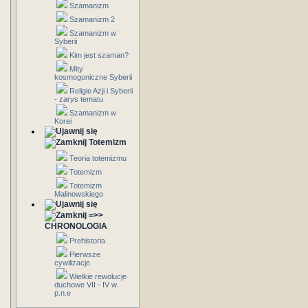
Szamanizm
Szamanizm 2
Szamanizm w
Syberii
Kim jest szaman?
Mity
kosmogoniczne Syberii
Religie Azji i Syberii
- zarys tematu
Szamanizm w
Korei
Totemizm
Teoria totemizmu
Totemizm
Totemizm
Malinowskiego
=>>
CHRONOLOGIA
Prehistoria
Pierwsze
cywilizacje
Wielkie rewolucje
duchowe VII - IV w.
p.n.e