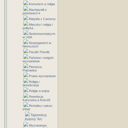
Komunizm a religia
Machiavelli o
państwach k
Matylda z Canossy
Mieszko I religia i
polityka
Neokonserwatyzm
w USA
Neopoganizm w
Niemczech
Pacelli i Pavelic
Państwo i związki
wyznaniowe
Pierwsza
Poprawka
Prawo wyznaniowe
Religia i
demokracja
Religie a wojna
Rewolucja
francuska a Kościół
Richelieu i raison
d'état
Tajemnica
Joanny 'Arc
Wyznaniowa