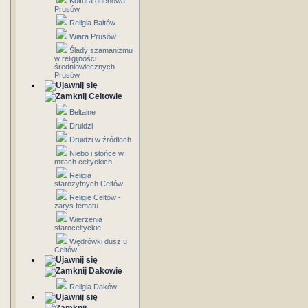
Kultura duchowa
Prusów
Religia Bałtów
Wiara Prusów
Ślady szamanizmu
w religijności
średniowiecznych
Prusów
Celtowie
Beltaine
Druidzi
Druidzi w źródłach
Niebo i słońce w
mitach celtyckich
Religia
starożytnych Celtów
Religie Celtów -
zarys tematu
Wierzenia
staroceltyckie
Wędrówki dusz u
Celtów
Dakowie
Religia Daków