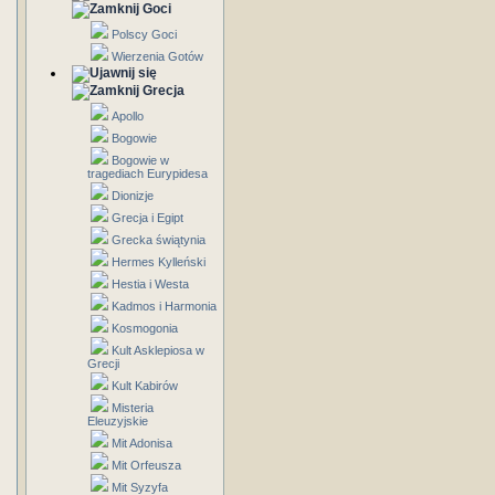
Goci
Polscy Goci
Wierzenia Gotów
Grecja
Apollo
Bogowie
Bogowie w
tragediach Eurypidesa
Dionizje
Grecja i Egipt
Grecka świątynia
Hermes Kylleński
Hestia i Westa
Kadmos i Harmonia
Kosmogonia
Kult Asklepiosa w
Grecji
Kult Kabirów
Misteria
Eleuzyjskie
Mit Adonisa
Mit Orfeusza
Mit Syzyfa