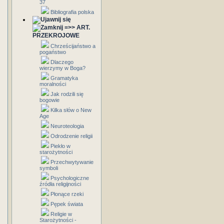
37
Bibliografia polska
=>> ART.
PRZEKROJOWE
Chrześcijaństwo a
pogaństwo
Dlaczego
wierzymy w Boga?
Gramatyka
moralności
Jak rodzili się
bogowie
Kilka słów o New
Age
Neuroteologia
Odrodzenie religii
Piekło w
starożytności
Przechwytywanie
symboli
Psychologiczne
źródła religijności
Płonące rzeki
Pępek świata
Religie w
Starożytności -