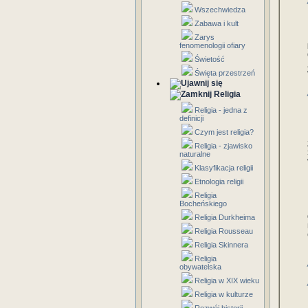
Wszechwiedza
Zabawa i kult
Zarys
fenomenologii ofiary
Świetość
Święta przestrzeń
Religia
Religia - jedna z
definicji
Czym jest religia?
Religia - zjawisko
naturalne
Klasyfikacja religii
Etnologia religii
Religia
Bocheńskiego
Religia Durkheima
Religia Rousseau
Religia Skinnera
Religia
obywatelska
Religia w XIX wieku
Religia w kulturze