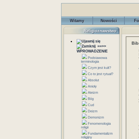
Witamy
Nowości
Fo
Religioznawstwo
Bib
==>>
WPROWADZENIE
Podstawowa
terminologia
Czym jest kult?
Co to jest rytuał?
Absolut
Anioły
Ateizm
Bóg
Cud
Deizm
Demonizm
Fenomenologia
religii
Fundamentalizm
religijny