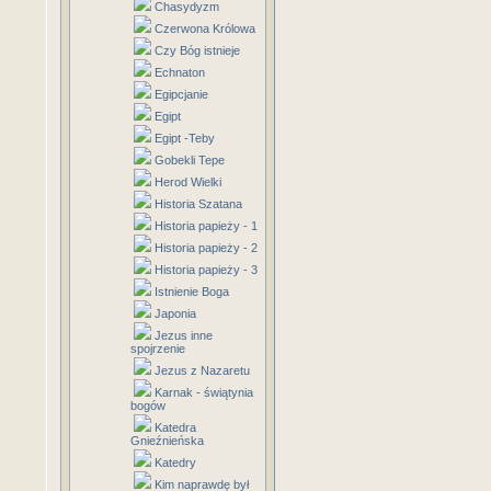
Chasydyzm
Czerwona Królowa
Czy Bóg istnieje
Echnaton
Egipcjanie
Egipt
Egipt -Teby
Gobekli Tepe
Herod Wielki
Historia Szatana
Historia papieży - 1
Historia papieży - 2
Historia papieży - 3
Istnienie Boga
Japonia
Jezus inne
spojrzenie
Jezus z Nazaretu
Karnak - świątynia
bogów
Katedra
Gnieźnieńska
Katedry
Kim naprawdę był