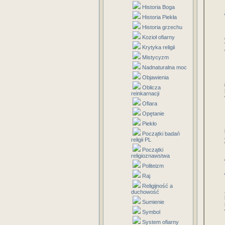
Historia Boga
Historia Piekła
Historia grzechu
Kozioł ofiarny
Krytyka religii
Mistycyzm
Nadnaturalna moc
Objawienia
Oblicza
reinkarnacji
Ofiara
Opętanie
Piekło
Początki badań
religii PL
Początki
religioznawstwa
Politeizm
Raj
Religijność a
duchowość
Sumienie
Symbol
System ofiarny