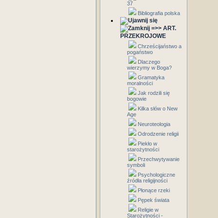
37
Bibliografia polska
=>> ART.
PRZEKROJOWE
Chrześcijaństwo a
pogaństwo
Dlaczego
wierzymy w Boga?
Gramatyka
moralności
Jak rodzili się
bogowie
Kilka słów o New
Age
Neuroteologia
Odrodzenie religii
Piekło w
starożytności
Przechwytywanie
symboli
Psychologiczne
źródła religijności
Płonące rzeki
Pępek świata
Religie w
Starożytności -