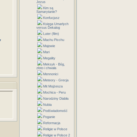
Jezus
Kim są
Samarytanie?
Konfucjusz
Księga Umarłych
versus Dekalog
Luter (film)
Machu Picchu
7
Majowie
Mari
Megality
Meksyk - Bóg,
złoto i chwała
Mennonici
Meteory - Grecja
Mit Mojżesza
Mochica - Peru
Narodziny Diabła
Nubia
Podświadomość
Poganie
Reformacja
Religie w Polsce
Religie w Polsce 2