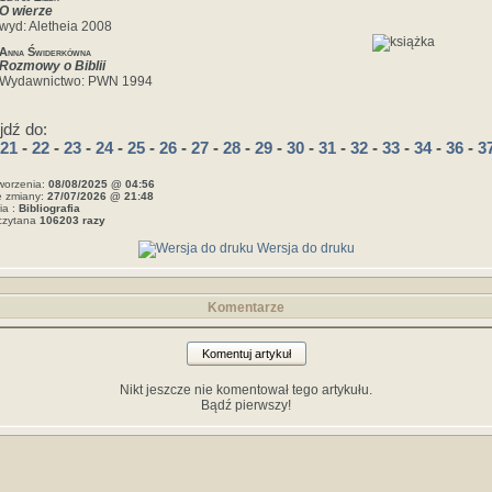
O wierze
wyd: Aletheia 2008
Anna Świderkówna
Rozmowy o Biblii
Wydawnictwo: PWN 1994
jdź do:
21
-
22
-
23
-
24
-
25
-
26
-
27
-
28
-
29
-
30
-
31
-
32
-
33
-
34
-
36
-
3
worzenia:
08/08/2025 @ 04:56
e zmiany:
27/07/2026 @ 21:48
ia :
Bibliografia
czytana
106203 razy
Wersja do druku
Komentarze
Komentuj artykuł
Nikt jeszcze nie komentował tego artykułu.
Bądź pierwszy!