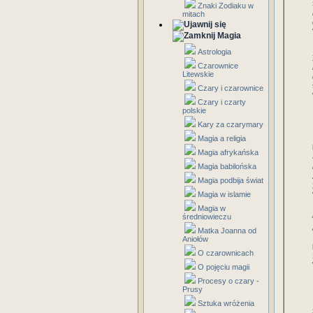
Znaki Zodiaku w
mitach
Magia
Astrologia
Czarownice
Litewskie
Czary i czarownice
Czary i czarty
polskie
Kary za czarymary
Magia a religia
Magia afrykańska
Magia babilońska
Magia podbija świat
Magia w islamie
Magia w
średniowieczu
Matka Joanna od
Aniołów
O czarownicach
O pojęciu magii
Procesy o czary -
Prusy
Sztuka wróżenia