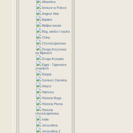
Alhambra
Amisze w Polsce
Angkor Wat
Babilon
Biblijne bestie
Bóg, ateiści i nauka
Chiny
Chrześcijaństwo
Droga Krzyżowa
na filipinach
Druga Krucjata
Egipt - Tajemnice
zmarłych
Etiopia
Geniusz Darwina
Hetyci
Hipnoza
Historia Boga
Historia Pisma
Historia
chrześcijaństwa
Indie
Jerozolima
Jerozolima 2