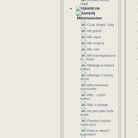
Rozwój historii
religii
Mitoznawstwo
Czas święty i mity
Mit grecki
Mit i epos
Mit i kultura
Mit i sen
Mit kosmogoniczny
Ks. Rodz.
Mitologia w historii
kultury
Mitologie Czarnej
Afryki
Mitoznawstwo
starożytne
Mity - część
kultury
Mity o potopie
Na początku była
woda
Potwory ludzko-
zwierzęce
Ptaki w mitach i
legendach