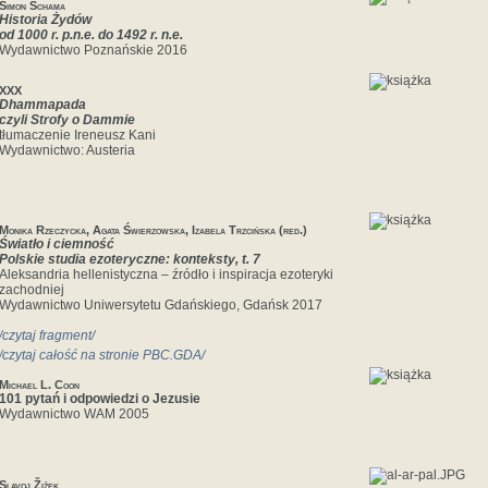
Simon Schama
Historia Żydów
od 1000 r. p.n.e. do 1492 r. n.e.
Wydawnictwo Poznańskie 2016
XXX
Dhammapada
czyli Strofy o Dammie
tłumaczenie Ireneusz Kani
Wydawnictwo: Austeria
Monika Rzeczycka, Agata Świerzowska, Izabela Trzcińska (red.)
Światło i ciemność
Polskie studia ezoteryczne: konteksty, t. 7
Aleksandria hellenistyczna – źródło i inspiracja ezoteryki
zachodniej
Wydawnictwo Uniwersytetu Gdańskiego, Gdańsk 2017
/czytaj fragment/
/czytaj całość na stronie PBC.GDA/
Michael L. Coon
101 pytań i odpowiedzi o Jezusie
Wydawnictwo WAM 2005
Slavoj Žižek