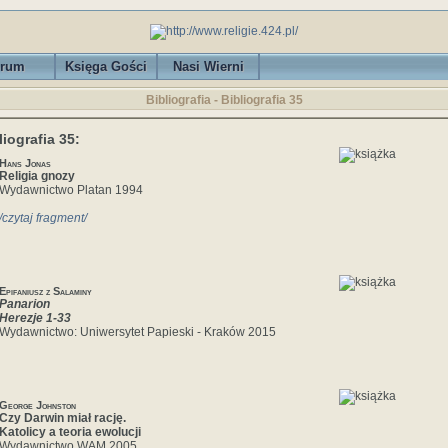
rum
Księga Gości
Nasi Wierni
Bibliografia - Bibliografia 35
liografia 35:
Hans Jonas
Religia gnozy
Wydawnictwo Platan 1994
/czytaj fragment/
Epifaniusz z Salaminy
Panarion
Herezje 1-33
Wydawnictwo: Uniwersytet Papieski - Kraków 2015
George Johnston
Czy Darwin miał rację.
Katolicy a teoria ewolucji
Wydawnictwo WAM 2005