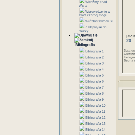
Wiedźmy znad
Warty
Wprowadzenie w
świat czarnej magii
Wróżbiarstwo w ST
Z klątwą im do
twarzy
prze
20
-
Bibliografia
Data ut
Bibliografia 1
Ostatni
Bibliografia 2
Kategor
Strona 
Bibliografia 3
Bibliografia 4
Bibliografia 5
Bibliografia 6
Bibliografia 7
Bibliografia 8
Bibliografia 9
Bibliografia 10
Bibliografia 11
Bibliografia 12
Bibliografia 13
Bibliografia 14