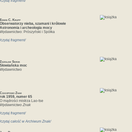
/czytaj fragment/
Edwin C. Krupp
Obserwatorzy nieba, szamani i królowie
Astronomia i archeologia mocy
Wydawnictwo: Prószyński i Spółka
/czytaj fragment/
Zdzisław Skrok
Słowiańska moc
Wydawnictwo
Czasopismo Znak
rok 1959, numer 65
O mądrości mistrza Lao-tse
Wydawnictwo Znak
/czytaj fragment/
/czytaj całość w Archiwum Znak/