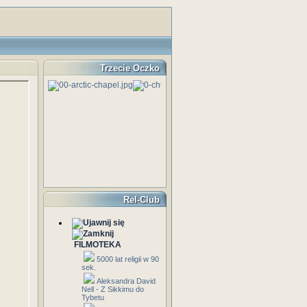
Trzecie Oczko
Rel-Club
FILMOTEKA
5000 lat religii w 90
sek.
Aleksandra David
Nell - Z Sikkimu do
Tybetu