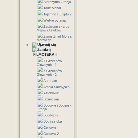
Starożytna Grecja
Tadź Mahal
Tajemnice Egiptu 2
Wielkie pytania
Zaginione skarby
Majów i Azteków
Zwoje Znad Morza
Martwego
FILMOTEKA II
7 Grzechów
Głównych - 1
7 Grzechów
Głównych - 2
Abraham
Arabia Saudyjska
Aztekowie
Bizancjum
Bogowie i Boginie -
Grecja
Buddyzm
Bóg i sztuka
Celtowie
Celtowie 2