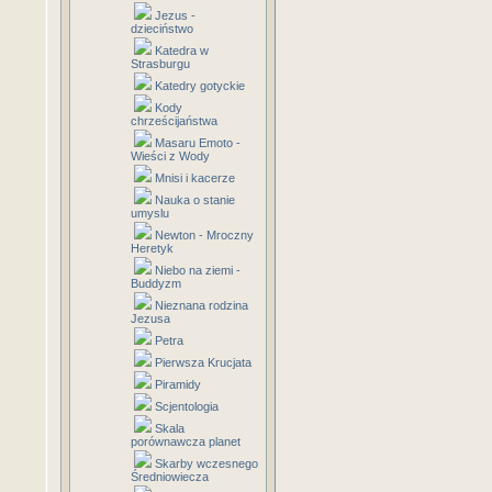
Jezus -
dzieciństwo
Katedra w
Strasburgu
Katedry gotyckie
Kody
chrześcijaństwa
Masaru Emoto -
Wieści z Wody
Mnisi i kacerze
Nauka o stanie
umyslu
Newton - Mroczny
Heretyk
Niebo na ziemi -
Buddyzm
Nieznana rodzina
Jezusa
Petra
Pierwsza Krucjata
Piramidy
Scjentologia
Skala
porównawcza planet
Skarby wczesnego
Średniowiecza