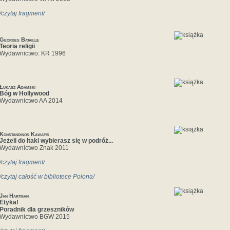
/czytaj fragment/
Georges Bataille
Teoria religii
Wydawnictwo: KR 1996
Łukasz Adamski
Bóg w Hollywood
Wydawnictwo AA 2014
Konstandinos Kawafis
Jeżeli‎ ‎do‎ ‎Itaki wybierasz‎ ‎się w‎ ‎podróż...
Wydawnictwo Znak 2011
/czytaj fragment/
/czytaj całość w bibliotece Polona/
Jan Hartman
Etyka!
Poradnik dla grzeszników
Wydawnictwo BGW 2015