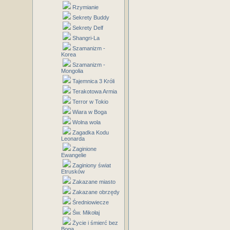
Rzymianie
Sekrety Buddy
Sekrety Delf
Shangri-La
Szamanizm -
Korea
Szamanizm -
Mongolia
Tajemnica 3 Króli
Terakotowa Armia
Terror w Tokio
Wiara w Boga
Wolna wola
Zagadka Kodu
Leonarda
Zaginione
Ewangelie
Zaginiony świat
Etrusków
Zakazane miasto
Zakazane obrzędy
Średniowiecze
Św. Mikołaj
Życie i śmierć bez
Boga