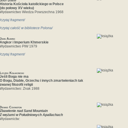
Jerzy Dowiat
Historia Kościoła katolickiego w Polsce
(do połowy XV wieku)
Wydawnictwo Wiedza Powszechna 1968
/czytaj fragment/
/czytaj całość w bibliotece Polona/
John Audric
Angkor i Imperium Khmerskie
Wydawnictwo PIW 1979
/czytaj fragment/
Leszek Kołakowski
Jeśli Boga nie ma
O Bogu, Diable, Grzechu i innych zmartwieniach tak
zwanej filozofii religii
Wydawnictwo: Znak 1988
Dennis Covington
Zbawienie nad Sand Mountain
Z wężami w Południowych Apallachach
Wydawnictw: