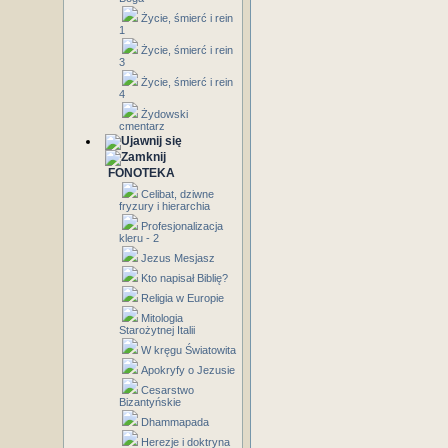
Życie, śmierć i rein
1
Życie, śmierć i rein
3
Życie, śmierć i rein
4
Żydowski
cmentarz
FONOTEKA
Celibat, dziwne
fryzury i hierarchia
Profesjonalizacja
kleru - 2
Jezus Mesjasz
Kto napisał Biblię?
Religia w Europie
Mitologia
Starożytnej Italii
W kręgu Światowita
Apokryfy o Jezusie
Cesarstwo
Bizantyńskie
Dhammapada
Herezje i doktryna