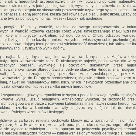
nie jak w hieroglifach astronomicznych, tak i w notowaniu obliczeń matematy
wano dwie metody: w jednej posługiwano się wyszukanymi i całkowicie zróżnico
mi, druga zaś polegała na stosowaniu powszechnie używanego systemu kresek i k
a oznaczała jedną jednostkę, kreska zaś rowna była pięciu jednostkom. Liczby o
sane były za pomocą kombinacji kresek i kropek, jak następuje:
by powyżej 19 miały wartość, zależnie od swego umiejscowienia w kolu
owych, a wartość liczbowa każdego coraz wyżej umieszczanego znaku wzrasta
m kolejnym ,,piętrze” 20-krotnie, od dołu do góry. Chcąc odczytać wartość
anej liczby, mnożono każdą z umieszczonych na właściwym sobie poziomie („pię
 przez odpowiadającą temu poziomowi wielokrotność dwudziestu; tak obliczone il
mowywano i uzyskiwano wynik ogólny.
ą z najbardziej godnych uwagi innowacji wprowadzonych przez Majów w dzied
atyki było wprowadzenie zera. To abstrakcyjne pojęcie, podstawowe dla wszy
szczonych obliczeń, wymknęło się odkryciom dokonanym przez najbar
nsowane cywilizacje Starego Świata. Jedynie starożytni Hindusi, znali pojęcie 
wali je. Następnie znajomość jego przeszła do Arabii i została przejęta przez M
y wprowadzili je do Europy w średniowieczu; Majowie jednak stosowali zero o
niej, nawet od matematyków hinduskich. W ich inskrypcjach przedstawiane on
muszla, otwarta dłoń lub jeden z kilku innych hieroglifów.
uż wspomniano, głównym czynnikiem leżącym u podłoża rozwoju cywilizacji Majó
kiwanie wyrazu uczuć religijnych. Archeolodzy wykazali, że złożoność prz
ijnych postępowała w parze z rozwojem kalendarza, matematyki i pisma hieroglific
tektura i rzeźba w kamieniu stanowiły tu „trzeci wymiar”, środek do utrwal
wania świętych wizerunków i inskrypcji.
tpliwie ta żarliwość religijna cechowała Majów już w zaraniu ich historii. Sy
y pisze, że w IV wieku n.e., w samych początkach okresu klasycznego, religia
tała się wysoce rozwiniętym kultem, opartym na połączeniu prymitywnej personif
y z bardziej sofistyczną filozofią — kultem wzniesionym wokół deifikacji ciał niebies