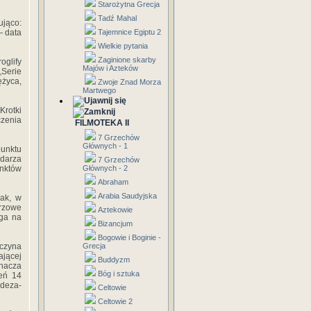
Starożytna Grecja
Tadź Mahal
ująco:
— data
Tajemnice Egiptu 2
Wielkie pytania
Zaginione skarby
oglify
Majów i Azteków
„Serie
ężyca,
Zwoje Znad Morza
Martwego
Krotki
czenia
FILMOTEKA II
7 Grzechów
Głównych - 1
punktu
ndarza
7 Grzechów
nktów
Głównych - 2
Abraham
Arabia Saudyjska
nak, w
arzowe
Aztekowie
ega na
Bizancjum
Bogowie i Boginie -
aczyna
Grecja
jącej
Buddyzm
znacza
Bóg i sztuka
ień 14
deza-
Celtowie
Celtowie 2