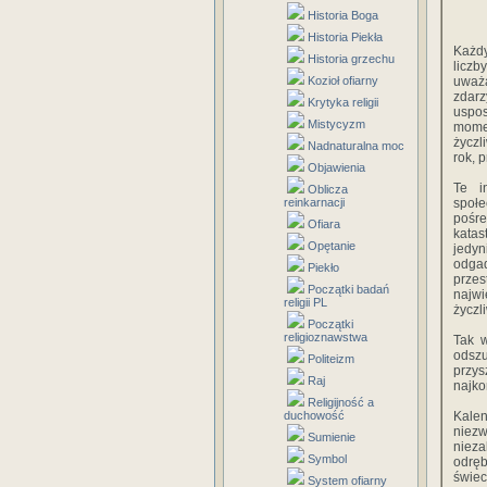
Historia Boga
Historia Piekła
Każdy
Historia grzechu
liczb
Kozioł ofiarny
uważa
zdar
Krytyka religii
uspos
Mistycyzm
mome
życzl
Nadnaturalna moc
rok, 
Objawienia
Te i
Oblicza
reinkarnacji
społe
pośr
Ofiara
katas
Opętanie
jedyn
odgad
Piekło
przes
Początki badań
najw
religii PL
życzl
Początki
religioznawstwa
Tak w
odszu
Politeizm
przy
Raj
najko
Religijność a
duchowość
Kalen
niezw
Sumienie
nieza
Symbol
odręb
świec
System ofiarny