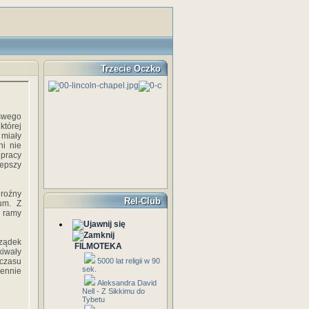
Trzecie Oczko
 swego
której
 miały
ni nie
 pracy
lepszy
groźny
Rel-Club
um. Z
e ramy
ządek
FILMOTEKA
kiwały
 czasu
5000 lat religii w 90
sek.
iennie
Aleksandra David
Nell - Z Sikkimu do
Tybetu