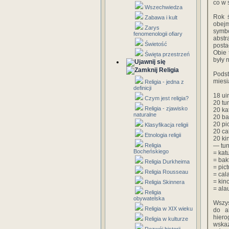
co w 
Wszechwiedza
Rok ś
Zabawa i kult
obejm
Zarys
symbo
fenomenologii ofiary
abst
Świetość
posta
Obie 
Święta przestrzeń
były 
Religia
Podst
miesi
Religia - jedna z
definicji
18 ui
Czym jest religia?
20 tu
Religia - zjawisko
20 ka
naturalne
20 ba
20 pi
Klasyfikacja religii
20 ca
Etnologia religii
20 ki
Religia
— tun
Bocheńskiego
= kat
= bak
Religia Durkheima
= pic
Religia Rousseau
= cal
= kin
Religia Skinnera
= ala
Religia
obywatelska
Wszys
Religia w XIX wieku
do a
hiero
Religia w kulturze
wskaz