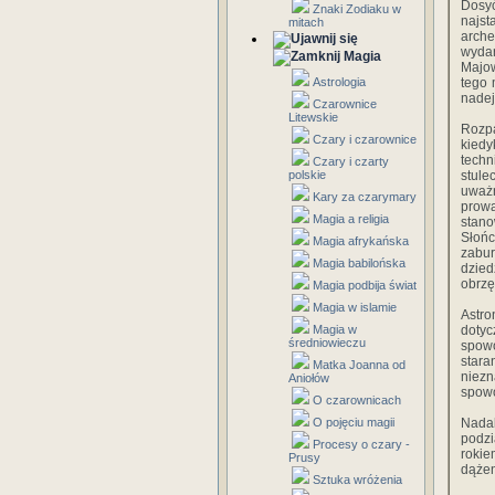
Dosyć
Znaki Zodiaku w
najst
mitach
arche
wydar
Magia
Majow
Astrologia
tego 
nadej
Czarownice
Litewskie
Rozp
Czary i czarownice
kiedy
techn
Czary i czarty
polskie
stule
uważ
Kary za czarymary
prow
Magia a religia
stano
Słońc
Magia afrykańska
zabu
Magia babilońska
dzied
obrz
Magia podbija świat
Magia w islamie
Astr
Magia w
dotyc
średniowieczu
spow
stara
Matka Joanna od
niezn
Aniołów
spowo
O czarownicach
O pojęciu magii
Nada
podzi
Procesy o czary -
rokie
Prusy
dążen
Sztuka wróżenia