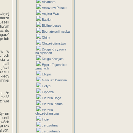
Alhambra
Amisze w Polsce
więtej
Angkor Wat
ndarza
Babilon
Jeżeli
Biblijne bestie
liwym
 aż do
Bóg, ateiści i nauka
garz”
Chiny
ąc lub
Chrześcijaństwo
Droga Krzyżowa
nów w
na filipinach
zonych
Druga Krucjata
cia a
 stali
Egipt - Tajemnice
ogów i
zmarłych
zasu i
Etiopia
 kiedy
mniej
Geniusz Darwina
Hetyci
Hipnoza
rą, że
jomość
Historia Boga
liwie
Historia Pisma
Historia
Był on
chrześcijaństwa
 serii
Indie
 dwóch
Jerozolima
li rok
ących,
Jerozolima 2