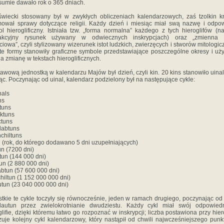
sumie dawało rok o 365 dniach.
wiecki stosowany był w zwykłych obliczeniach kalendarzowych, zaś tzolkin kr
ował sprawy dotyczące religii. Każdy dzień i miesiąc miał swą nazwę i odpo
l hieroglificzny. Istniała tzw. „forma normalna” każdego z tych hieroglifów (n
rakcyjny rysunek używany w odwiecznych inskrypcjach) oraz „zmienna 
ciowa”, czyli stylizowany wizerunek istot ludzkich, zwierzęcych i stworów mitologic
te formy stanowiły graficzne symbole przedstawiające poszczególne okresy i u
na zmianę w tekstach hieroglificznych.
awową jednostką w kalendarzu Majów był dzień, czyli kin. 20 kins stanowiło uinal,
ąc. Poczynając od uinal, kalendarz podzielony był na następujące cykle:
nals
ns
tuns
ktuns
ctuns
labtuns
nchiltuns
 (rok, do którego dodawano 5 dni uzupełniających)
un (7200 dni)
tun (144 000 dni)
tun (2 880 000 dni)
abtun (57 600 000 dni)
chiltun (1 152 000 000 dni)
utun (23 040 000 000 dni)
tkie te cykle toczyły się równocześnie, jeden w ramach drugiego, poczynając od
lautun przez zwielokrotnianie dwudziestu. Każdy cykl miał swój odpowied
glifie, dzięki któremu łatwo go rozpoznać w inskrypcji; liczba postawiona przy hiero
uje kolejny cykl kalendarzowy, który nastąpił od chwili najwcześniejszego punk