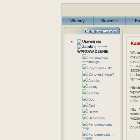
Witamy
Nowości
Fo
Religioznawstwo
Kal
==>>
WPROWADZENIE
Wśród
rozwo
Podstawowa
uzdol
terminologia
najwy
Czym jest kult?
szczę
Co to jest rytuał?
badaw
spraw
Absolut
Anioły
Niest
wpły
Ateizm
wysił
Bóg
milio
Cud
Dla 
Deizm
wydar
Demonizm
wszec
— dni
Fenomenologia
powta
religii
Fundamentalizm
religijny