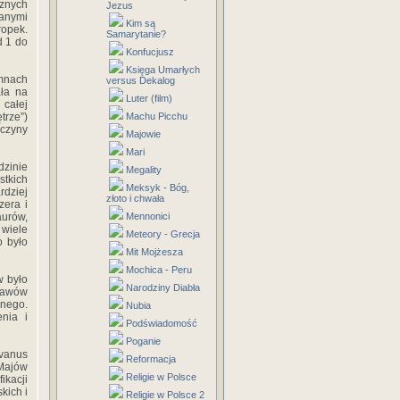
cznych
Jezus
wanymi
Kim są
ropek.
Samarytanie?
d 1 do
Konfucjusz
Księga Umarłych
mnach
versus Dekalog
ła na
Luter (film)
 całej
trze”)
Machu Picchu
oczyny
Majowie
Mari
zinie
Megality
stkich
Meksyk - Bóg,
dziej
złoto i chwała
zera i
aurów,
Mennonici
 wiele
Meteory - Grecja
o było
Mit Mojżesza
Mochica - Peru
w było
Narodziny Diabła
ejawów
znego.
Nubia
enia i
Podświadomość
Poganie
lvanus
Reformacja
 Majów
Religie w Polsce
ikacji
kich i
Religie w Polsce 2