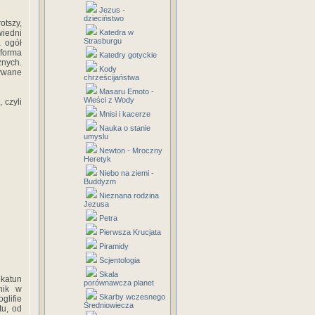
Jezus -
dzieciństwo
otszy,
wiedni
Katedra w
Strasburgu
a ogół
forma
Katedry gotyckie
znych.
Kody
żywane
chrześcijaństwa
Masaru Emoto -
Wieści z Wody
 czyli
Mnisi i kacerze
Nauka o stanie
umyslu
Newton - Mroczny
Heretyk
Niebo na ziemi -
Buddyzm
Nieznana rodzina
Jezusa
Petra
Pierwsza Krucjata
Piramidy
Scjentologia
Skala
 katun
porównawcza planet
nik w
Skarby wczesnego
glifie
Średniowiecza
tu, od