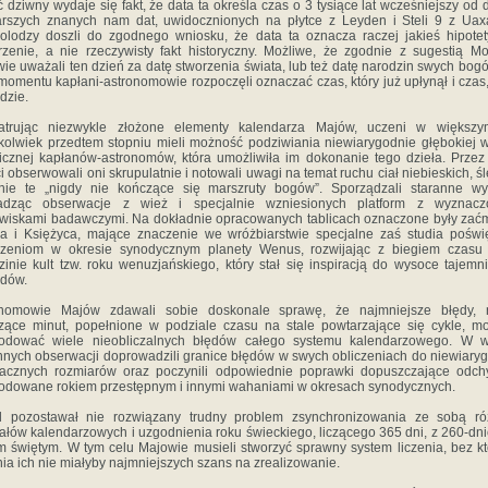
 dziwny wydaje się fakt, że data ta określa czas o 3 tysiące lat wcześniejszy od
arszych znanych nam dat, uwidocznionych na płytce z Leyden i Steli 9 z Uax
olodzy doszli do zgodnego wniosku, że data ta oznacza raczej jakieś hipote
zenie, a nie rzeczywisty fakt historyczny. Możliwe, że zgodnie z sugestią Mo
ie uważali ten dzień za datę stworzenia świata, lub też datę narodzin swych bog
momentu kapłani-astronomowie rozpoczęli oznaczać czas, który już upłynął i czas,
dzie.
atrując niezwykle złożone elementy kalendarza Majów, uczeni w większy
kolwiek przedtem stopniu mieli możność podziwiania niewiarygodnie głębokiej 
icznej kapłanów-astronomów, która umożliwiła im dokonanie tego dzieła. Przez
ci obserwowali oni skrupulatnie i notowali uwagi na temat ruchu ciał niebieskich, ś
nie te „nigdy nie kończące się marszruty bogów”. Sporządzali staranne wyk
adząc obserwacje z wież i specjalnie wzniesionych platform z wyznacz
wiskami badawczymi. Na dokładnie opracowanych tablicach oznaczone były zać
a i Księżyca, mające znaczenie we wróżbiarstwie specjalne zaś studia pośw
rzeniom w okresie synodycznym planety Wenus, rozwijając z biegiem czasu 
zinie kult tzw. roku wenuzjańskiego, który stał się inspiracją do wysoce tajemn
ędów.
onomowie Majów zdawali sobie doskonale sprawę, że najmniejsze błędy, 
zące minut, popełnione w podziale czasu na stale powtarzające się cykle, m
odować wiele nieobliczalnych błędów całego systemu kalendarzowego. W w
nnych obserwacji doprowadzili granice błędów w swych obliczeniach do niewiary
acznych rozmiarów oraz poczynili odpowiednie poprawki dopuszczające odch
dowane rokiem przestępnym i innymi wahaniami w okresach synodycznych.
l pozostawał nie rozwiązany trudny problem zsynchronizowania ze sobą ró
ałów kalendarzowych i uzgodnienia roku świeckiego, liczącego 365 dni, z 260-d
m świętym. W tym celu Majowie musieli stworzyć sprawny system liczenia, bez k
ia ich nie miałyby najmniejszych szans na zrealizowanie.