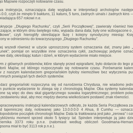
go Majowie rozpoczęli notowanie czasu.
a inskrypcja, oznaczająca datę wygląda w interpretacji archologów następ
5.0.0, czyli że minęło 9 baktuns, 11 katuns, 5 tuns, żadnych uinals i żadnych kins 
iadająca 657 rokowi n.e.
skrypcje ,,Długiego Rachunku”, czyli „Serii Początkowej”, zawierały również hier
zające, w którym dniu świętego roku, wypada dana data; były one wzbogacone o 
kowe”, czyli hieroglify określające fazę i kolejny synodyczny miesiąc Ksi
zony w odniesieniu do towarzyszącego „Długiego Rachunku”.
ej wszedł również w użycie uproszczony system oznaczania dat, znany jako „
nek”; pomijał on wszystkie inne oznaczenia cykli, zachowując jedynie ozna
we daty, określając katun i dzień, w którym wydarzenie miało miejsce.
m z głównych problemów, które stanęły przed epigrafami, było dotarcie do tego 
torii Majów, od którego rozpoczynało się notowanie czasu. Porównanie kale
w z naszym kalendarzem gregoriańskim byłoby niemożliwe bez wytyczenia pu
mnych powiązań tych dwóch systemów.
darz gregoriański rozpoczyna się od narodzenia Chrystusa, nie wiadomo jed
m punkcie wydarzenie to zbiega się z chronologią Majów. Oba systemy kalend
ne są więc do dwu skal gigantycznego suwaka logarytmicznego; problem pol
 zestawieniu skal, aby moc między dwoma wielkościami postawić znak równości.
opracowywaniu inskrypcji kalendarzowych odkryto, że każda Seria Początkowa z
od tajemniczej daty, notowanej jako 13.0.0.0.0 4 Ahua, 8 Cumhu — oznacza
opodobnie początek chronologii Majów. Data ta traktowana jest jako „zerowa” i o
ybliżeniu moment sprzed około 5 tysięcy lat. Spinden interpretuje ją jako dz
ziernika 3373 roku p.n.e. (natomiast według obliczeń Goodmana-Hernan
sona miał to być 3113 rok p.n.e.).