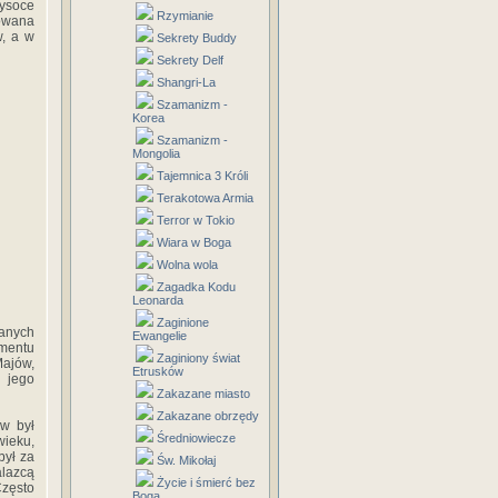
ysoce
Rzymianie
zowana
w, a w
Sekrety Buddy
Sekrety Delf
Shangri-La
Szamanizm -
Korea
Szamanizm -
Mongolia
Tajemnica 3 Króli
Terakotowa Armia
Terror w Tokio
Wiara w Boga
Wolna wola
Zagadka Kodu
Leonarda
Zaginione
wanych
Ewangelie
ementu
Zaginiony świat
Majów,
Etrusków
 jego
Zakazane miasto
Zakazane obrzędy
w był
Średniowiecze
ieku,
był za
Św. Mikołaj
alazcą
Życie i śmierć bez
Często
Boga