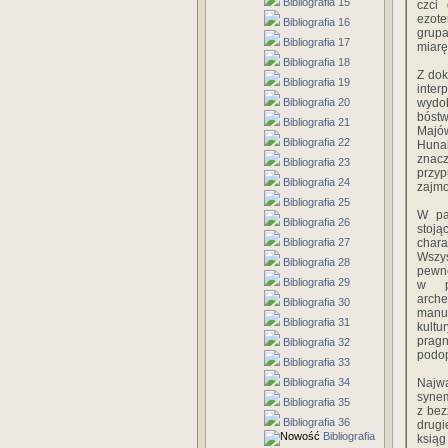
Bibliografia 15
czci
ezote
Bibliografia 16
grupa
Bibliografia 17
miarę
Bibliografia 18
Z dok
Bibliografia 19
inter
Bibliografia 20
wydo
bóstw
Bibliografia 21
Majów
Bibliografia 22
Hunab
znacz
Bibliografia 23
przy
Bibliografia 24
zajmo
Bibliografia 25
W pa
Bibliografia 26
stoją
Bibliografia 27
chara
Wszys
Bibliografia 28
pewne
Bibliografia 29
w pr
arche
Bibliografia 30
manus
Bibliografia 31
kultu
prag
Bibliografia 32
podop
Bibliografia 33
Bibliografia 34
Najw
syne
Bibliografia 35
z bez
Bibliografia 36
drugi
Bibliografia
ksiąg