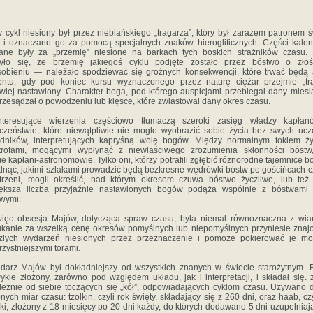
 cykl niesiony był przez niebiańskiego „tragarza”, który był zarazem patronem ś
y i oznaczano go za pomocą specjalnych znaków hieroglificznych. Części kale
ne były za „brzemię” niesione na barkach tych boskich strażników czasu. 
zyło się, że brzemię jakiegoś cyklu podjęte zostało przez bóstwo o złoś
obieniu — należało spodziewać się groźnych konsekwencji, które trwać będą
ntu, gdy pod koniec kursu wyznaczonego przez naturę ciężar przejmie „tra
iwiej nastawiony. Charakter boga, pod którego auspicjami przebiegał dany miesi
przesądzał o powodzeniu lub klęsce, które zwiastował dany okres czasu.
nteresujące wierzenia częściowo tłumaczą szeroki zasięg władzy kapła
czeństwie, które niewątpliwie nie mogło wyobrazić sobie życia bez swych uc
edników, interpretujących kapryśną wolę bogów. Między normalnym tokiem ży
trofami, mogącymi wypłynąć z niewłaściwego zrozumienia skłonności bóstw,
ie kapłani-astronomowie. Tylko oni, którzy potrafili zgłębić różnorodne tajemnice b
nąć, jakimi szlakami prowadzić będą bezkresne wędrówki bóstw po gościńcach c
trzeni, mogli określić, nad którym okresem czuwa bóstwo życzliwe, lub też
iększa liczba przyjaźnie nastawionych bogów podąża wspólnie z bóstwami 
iwymi.
ięc obsesja Majów, dotycząca spraw czasu, była niemal równoznaczna z wia
kanie za wszelką cenę okresów pomyślnych lub niepomyślnych przyniesie zna
szłych wydarzeń niesionych przez przeznaczenie i pomoże pokierować je moż
rzystniejszymi torami.
darz Majów był dokładniejszy od wszystkich znanych w świecie starożytnym. 
ykle złożony, zarówno pod względem układu, jak i interpretacji, i składał się. z
leżnie od siebie toczących się „kół”, odpowiadających cyklom czasu. Używano
nych miar czasu: tzolkin, czyli rok święty, składający się z 260 dni, oraz haab, czy
ki, złożony z 18 miesięcy po 20 dni każdy, do których dodawano 5 dni uzupełniaj