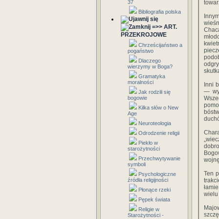
37
towar
Bibliografia polska
Innym
wieśn
=>> ART.
Chac
PRZEKROJOWE
młodo
kwie
Chrześcijaństwo a
piecz
pogaństwo
podob
Dlaczego
odgry
wierzymy w Boga?
skutk
Gramatyka
moralności
Inni 
— wyw
Jak rodzili się
bogowie
Wszec
pomoc
Kilka słów o New
bóstw
Age
duchó
Neuroteologia
Char
Odrodzenie religii
„wie
Piekło w
dobro
starożytności
Bogow
Przechwytywanie
wojnę
symboli
Ten p
Psychologiczne
źródła religijności
trakc
łamie
Płonące rzeki
wielu
Pępek świata
Majow
Religie w
szczę
Starożytności -