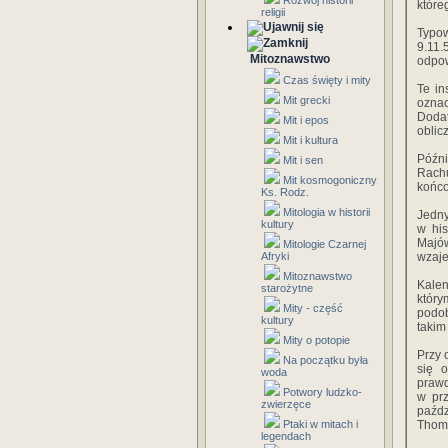
Rozwój historii
które
religii
Typow
9.11.
Mitoznawstwo
odpow
Czas święty i mity
Te in
Mit grecki
oznac
Dodat
Mit i epos
oblic
Mit i kultura
Późni
Mit i sen
Rachu
Mit kosmogoniczny
końco
Ks. Rodz.
Mitologia w historii
Jedny
kultury
w his
Majó
Mitologie Czarnej
Afryki
wzaje
Mitoznawstwo
Kalen
starożytne
który
Mity - część
podob
kultury
takim
Mity o potopie
Przy 
Na początku była
się 
woda
prawd
Potwory ludzko-
w prz
zwierzęce
paźd
Ptaki w mitach i
Thomp
legendach