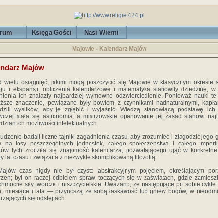
rum
Księga Gości
Nasi Wierni
Majowie - Kalendarz Majów
endarz Majów
 wielu osiągnięć, jakimi mogą poszczycić się Majowie w klasycznym okresie
ju i ekspansji, obliczenia kalendarzowe i matematyka stanowiły dziedzinę, w 
nienia ich znalazły najbardziej wymowne odzwierciedlenie. Ponieważ nauki te
ższe znaczenie, powiązane były bowiem z czynnikami nadnaturalnymi, kapła
dzili wysiłków, aby je zgłębić i wyjaśnić. Wiedzą stanowiącą podstawę ich
czej stała się astronomia, a mistrzowskie opanowanie jej zasad stanowi naj
dzian ich możliwości intelektualnych.
rudzenie badali liczne tajniki zagadnienia czasu, aby zrozumieć i złagodzić jego 
w na losy poszczególnych jednostek, całego społeczeństwa i całego imperi
ków tych zrodziła się znajomość kalendarza, pozwalającego ująć w konkretn
ny lat czasu i związana z niezwykle skomplikowaną filozofią.
Majów czas nigdy nie był czysto abstrakcyjnym pojęciem, określającym por
zeń; był on raczej odbiciem spraw toczących się w zaświatach, gdzie zamiesz
hmocne siły twórcze i niszczycielskie. Uważano, że następujące po sobie cykle
, miesiące i lata — przynoszą ze sobą łaskawość lub gniew bogów, w nieodm
rzających się odstępach.