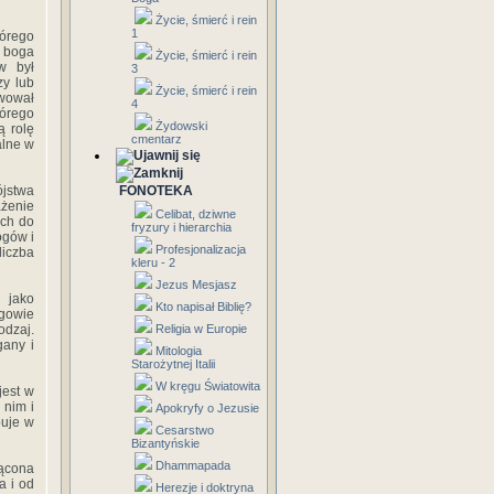
Życie, śmierć i rein
1
tórego
ą boga
Życie, śmierć i rein
w był
3
zy lub
Życie, śmierć i rein
wował
4
tórego
Żydowski
ą rolę
cmentarz
alne w
ójstwa
FONOTEKA
ażenie
Celibat, dziwne
ych do
fryzury i hierarchia
ogów i
Profesjonalizacja
liczba
kleru - 2
Jezus Mesjasz
 jako
Kto napisał Biblię?
gowie
odzaj.
Religia w Europie
gany i
Mitologia
Starożytnej Italii
W kręgu Światowita
jest w
 nim i
Apokryfy o Jezusie
puje w
Cesarstwo
Bizantyńskie
Dhammapada
mącona
a i od
Herezje i doktryna