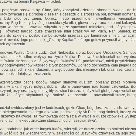
zyszyła mu bogini Księżyca — Ixchel.
 potężnym bóstwem był Chac, który zarządzał czterema stronami świata i do k
iacy zwracali się z prośbą o zesłanie deszczu dla zroszenia pól, bowiem domen
a była płodność ziemi. Oprócz niego przedmiotem uwielbienia wieśniakó
ciany Bog Kukurydzy. Jego smukła sylwetka, głowa przybrana kolbami kukuryd
tnym wieńcem — zawsze wiązała się ze sprawami rolnictwa, nad którym spra
ę. Również bardzo duże znaczenie miał straszliwy Ah Puch, Pan Śmierci, k
na do szkieletu postać symbolizowała przerażające tajemnice śmierci. Znaczn
wał również jego pomocnik, ,,Czarny Kapitan”, którego gniew przynosił wojny i fat
ach wydarzenia.
bogowie: Wiatru, Ofiar z Ludzi, Ciał Niebieskich; oraz bogowie: Urodzajów, Samob
ierali także silne wpływy na życie Majów. Ponieważ ucieleśniali oni wyobr
hświata złożonego z 13 „wyższych światów” i 9 „podświatów”, mieli przydzielon
y bogów-patronów każdego z tych poziomów. Do tego dochodziła cała plejada b
 powiązanych z kalendarzem, a więc bogów dni, miesięcy i lat, oraz niezliczona 
w o pośledniejszym znaczeniu.
akterystyczną cechę bogów Majów stanowił dualizm, opisany przez Morleya
czna w alka między potęgą dobra i zła o panowanie nad losem człowieka. Bo
czynni, przynoszący grzmoty, błyskawice i deszcze, użyźniali glebę i zapewniali ur
ie źli, których atrybutami była śmierć i zniszczenie — powodowali suszę, hura
...
odział uwidoczniony jest w kodeksach, gdzie Chac, bóg deszczu, przedstawiony 
ie pielęgnowania młodego drzewka, podczas gdy Ah Puch, bóg śmierci, kroczy za
 drzewko na dwoje. Ta równowaga dobra i zła w walce o duszę człowieka wystę
 religiach, niekiedy znacznie starszych od chrześcijaństwa”.
ie, podobnie jak wiele innych ludów, wierzyli, że duszę czeka po śmierci niez
śliwość lub też wieczne tortury, w zależności od uczynków człowieka za jego życi