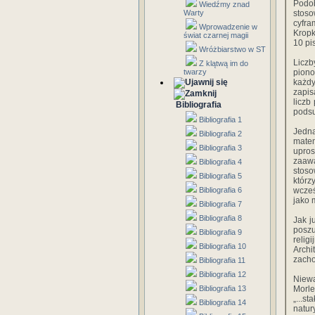
Podob
Wiedźmy znad
Warty
stoso
cyfra
Wprowadzenie w
Kropk
świat czarnej magii
10 pi
Wróżbiarstwo w ST
Licz
Z klątwą im do
twarzy
pion
każdy
zapis
liczb
Bibliografia
podsu
Bibliografia 1
Jedn
Bibliografia 2
matem
Bibliografia 3
upro
zaawa
Bibliografia 4
stoso
Bibliografia 5
którz
Bibliografia 6
wcześ
jako 
Bibliografia 7
Bibliografia 8
Jak j
poszu
Bibliografia 9
relig
Bibliografia 10
Archi
zacho
Bibliografia 11
Bibliografia 12
Niewą
Bibliografia 13
Morle
„...s
Bibliografia 14
natur