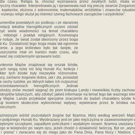
 dla czasu. Religia ta, chociaż wyznawana przez zwykłych ludzi, miała w
ryczny charakter. Interpretowała ją i sprawowała nad nią pieczę zwarcie Zorgani
 kapłanów, złożona z astronomów, matematyków, wróżbitów i znawców rytuałó
 rozwoju religii służył jej również szereg fachowych zarządców i urzędników”.
umentów powstałych po podboju i ze starannej
pretacji tekstów hieroglificznych uczeni zdołali
być wiele wiadomości na temat charakteru
, mitologii i praktyk religijnych. Kosmologia
 notuje, że świat został stworzony przez boga
 Ku. Działalność tego boga miała tak ogromne
enie, a jego królestwo było tak święte, że
puszczalnie miał on bardzo mało czasu, aby
wać się codziennymi sprawami ludzi.
nteonie Majów znajdował się orszak bóstw,
cych rangą niżej niż bóg Hunab Ku; funkcje i
kter tych bóstw były niezwykle różnorodne.
cy, zarówno bogowie dobra, jak i zła, posiadali
 cechy ludzkie, po których łatwo ich rozpoznać
zedstawieniach hieroglificznych. Jednak
olodzy znów musieli sięgnąć do pism biskupa Landy i niewielkiej liczby zacho
kryptów tubylczych, aby zdobyć jakieś informacje na temat tego tak ważnego el
ry Majów. Landa przykładał specjalne znaczenie do badań charakteru bóstw 
nął bowiem skutecznie wykorzeniać wpływy, wywierane przez te bóstwa na
iecznych.
ażniejszym wśród pozostałych bogów był Itzamna, który według wierzeń Majó
m potężnego Hunab Ku. Wyobrażany jest on jako mężczyzna w zaawansowanym w
zębnymi szczękami, zapadłymi policzkami i wydatnym nosem. Itzamna uważany 
ego w kolejności po swym ojcu, jeżeli chodzi o działalność twórczą. Był on „wyn
 i pisma” i zwracano się do niego jako do Pana Dnia, Pana Nocy i Niebios. 