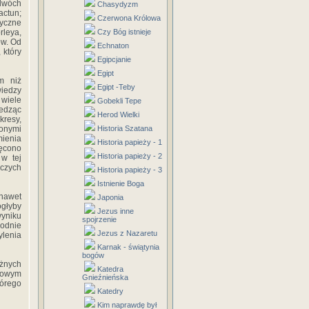
 dwóch
Chasydyzm
actun;
Czerwona Królowa
tyczne
rleya,
Czy Bóg istnieje
ów. Od
Echnaton
 który
Egipcjanie
Egipt
m niż
Egipt -Teby
wiedzy
 wiele
Gobekli Tepe
ledząc
Herod Wielki
resy,
onymi
Historia Szatana
mienia
Historia papieży - 1
ięcono
Historia papieży - 2
w tej
iczych
Historia papieży - 3
Istnienie Boga
nawet
Japonia
ogłyby
Jezus inne
yniku
spojrzenie
godnie
Jezus z Nazaretu
ylenia
Karnak - świątynia
bogów
żnych
Katedra
niowym
Gnieźnieńska
tórego
Katedry
Kim naprawdę był