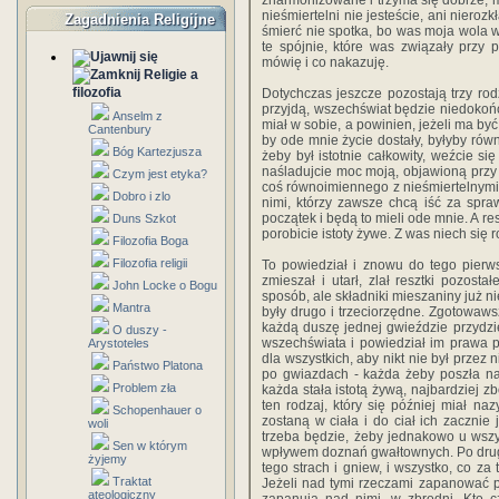
zharmonizowane i trzyma się dobrze, moż
nieśmiertelni nie jesteście, ani nieroz
Zagadnienia Religijne
śmierć nie spotka, bo was moja wola wi
te spójnie, które was związały przy
mówię i co nakazuję.
Religie a
filozofia
Dotychczas jeszcze pozostają trzy rod
przyjdą, wszechświat będzie niedokońc
Anselm z
miał w sobie, a powinien, jeżeli ma by
Cantenbury
by ode mnie życie dostały, byłyby rów
Bóg Kartezjusza
żeby był istotnie całkowity, weźcie si
naśladujcie moc moją, objawioną przy 
Czym jest etyka?
coś równoimiennego z nieśmiertelnymi
Dobro i zlo
nimi, którzy zawsze chcą iść za spra
początek i będą to mieli ode mnie. A re
Duns Szkot
porobicie istoty żywe. Z was niech się
Filozofia Boga
Filozofia religii
To powiedział i znowu do tego pierw
zmieszał i utarł, zlał resztki pozost
John Locke o Bogu
sposób, ale składniki mieszaniny już ni
Mantra
były drugo i trzeciorzędne. Zgotowawszy
każdą duszę jednej gwieździe przydzie
O duszy -
wszechświata i powiedział im prawa 
Arystoteles
dla wszystkich, aby nikt nie był przez
Państwo Platona
po gwiazdach - każda żeby poszła na
Problem zła
każda stała istotą żywą, najbardziej z
ten rodzaj, który się później miał n
Schopenhauer o
zostaną w ciała i do ciał ich zacznie
woli
trzeba będzie, żeby jednakowo u wsz
Sen w którym
wpływem doznań gwałtownych. Po drugie
żyjemy
tego strach i gniew, i wszystko, co za
Traktat
Jeżeli nad tymi rzeczami zapanować po
ateologiczny