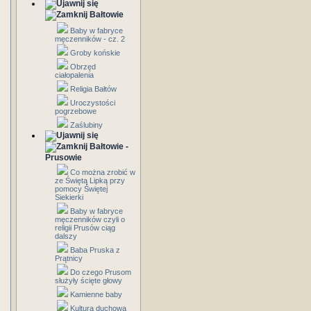
Bałtowie
Baby w fabryce
męczenników - cz. 2
Groby końskie
Obrzęd
ciałopalenia
Religia Bałtów
Uroczystości
pogrzebowe
Zaślubiny
Bałtowie -
Prusowie
Co można zrobić w
ze Świętą Lipką przy
pomocy Świętej
Siekierki
Baby w fabryce
męczenników czyli o
religii Prusów ciąg
dalszy
Baba Pruska z
Prątnicy
Do czego Prusom
służyły ścięte głowy
Kamienne baby
Kultura duchowa