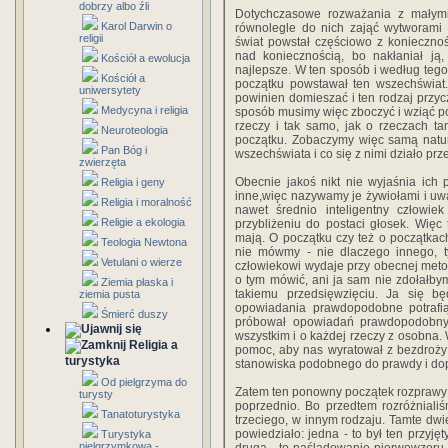
dobrzy albo źli
Dotychczasowe rozważania z małymi
Karol Darwin o
równolegle do nich zająć wytworami 
religii
świat powstał częściowo z konieczno
nad koniecznością, bo nakłaniał ją
Kościół a ewolucja
najlepsze. W ten sposób i według teg
Kościół a
początku powstawał ten wszechświat. 
uniwersytety
powinien domieszać i ten rodzaj przycz
Medycyna i religia
sposób musimy więc zboczyć i wziąć p
rzeczy i tak samo, jak o rzeczach t
Neuroteologia
początku. Zobaczymy więc samą natur
Pan Bóg i
wszechświata i co się z nimi działo prz
zwierzęta
Obecnie jakoś nikt nie wyjaśnia ich 
Religia i geny
inne,więc nazywamy je żywiołami i uwa
Religia i moralność
nawet średnio inteligentny człowi
Religie a ekologia
przybliżeniu do postaci głosek. Więc 
mają. O początku czy też o początkach
Teologia Newtona
nie mówmy - nie dlaczego innego, ty
Vetulani o wierze
człowiekowi wydaje przy obecnej meto
o tym mówić, ani ja sam nie zdołałby
Ziemia płaska i
takiemu przedsięwzięciu. Ja się b
ziemia pusta
opowiadania prawdopodobne potrafią
Śmierć duszy
próbował opowiadań prawdopodobny
wszystkim i o każdej rzeczy z osobna
Religia a
pomoc, aby nas wyratował z bezdroży
turystyka
stanowiska podobnego do prawdy i do
Od pielgrzyma do
Zatem ten ponowny początek rozprawy 
turysty
poprzednio. Bo przedtem rozróżniali
Tanatoturystyka
trzeciego, w innym rodzaju. Tamte dwi
powiedziało: jedna - to był ten przyję
Turystyka
pielgrzymkowa -