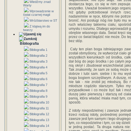
skądkolwiek. Nie było skąd. Tak zos
Wiedźmy znad
dostarcza tego, co się w nim zepsuje
Warty
wszystko. Uważał bowiem jego organiza
Wprowadzenie w
niż gdyby potrzebował innych rze
świat czarnej magii
nadaremnie w ręce, którymi nie potrz
bronić. Ani posługi nóg nie było mu 
Wróżbiarstwo w ST
ruch właściwy takiemu ciału; spośró
Z klątwą im do
umysłu i rozumu. Dlatego wprowadził g
twarzy
obrębie własnego dała. Świat kręci się
przez co świat błądzić nie może. Do te
bez stóp.
Bibliografia
Cały ten plan boga istniejącego zaws
Bibliografia 1
został obmyślony, że wytworzył ciało g
Bibliografia 2
wszystkich kierunkach od środka, całk
dał bóg do jego środka i po całym jego
Bibliografia 3
nią okrył i zbudował wszechświat jako
Bibliografia 4
Tak znakomity, że sam ze sobą może o
Bibliografia 5
dobrze i lubi sam. siebie i to mu wys
boga bogiem szczęśliwym. A duszę, ni
Bibliografia 6
nie tak - nie zrobił jej młodszą. Bo 
Bibliografia 7
młodsze rządziło starszym. Tylko 
przypadkowe i co może być tak i może
Bibliografia 8
duszę jako pierwszą i starszą od ciał
Bibliografia 9
panią, która władać miała mad tym, co 
sposób.
Bibliografia 10
Bibliografia 11
Z istoty niepodzielnej i zawsze jednak
Bibliografia 12
trzeci rodzaj istoty, pośredniej pom
zawsze jest tym samym i tego drugiego
Bibliografia 13
tym, co niepodzielne i tym, co się dzieli 
Bibliografia 14
w jedną postać. Ta druga natura nie