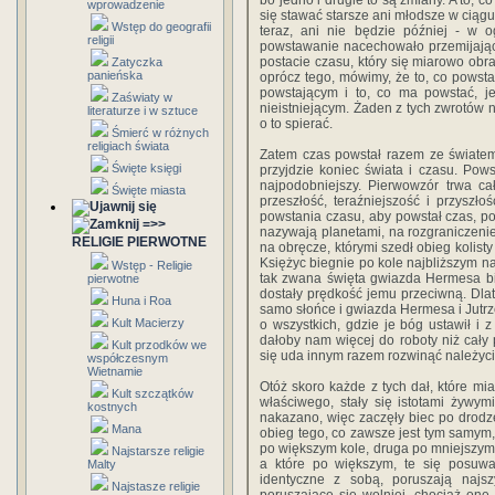
bo jedno i drugie to są zmiany. A to, 
wprowadzenie
się stawać starsze ani młodsze w ciągu
Wstęp do geografii
teraz, ani nie będzie później - w o
religii
powstawanie nacechowało przemijając
postacie czasu, który się miarowo obra
Zatyczka
panieńska
oprócz tego, mówimy, że to, co powstał
powstającym i to, co ma powstać, jes
Zaświaty w
nieistniejącym. Żaden z tych zwrotów nie
literaturze i w sztuce
o to spierać.
Śmierć w różnych
religiach świata
Zatem czas powstał razem ze światem,
Święte księgi
przyjdzie koniec świata i czasu. Pows
najpodobniejszy. Pierwowzór trwa ca
Święte miasta
przeszłość, teraźniejszość i przysz
powstania czasu, aby powstał czas, pow
=>>
nazywają planetami, na rozgraniczenie i
RELIGIE PIERWOTNE
na obręcze, którymi szedł obieg kolisty
Księżyc biegnie po kole najbliższym na
Wstęp - Religie
tak zwana święta gwiazda Hermesa bi
pierwotne
dostały prędkość jemu przeciwną. Dla
Huna i Roa
samo słońce i gwiazda Hermesa i Jutrz
Kult Macierzy
o wszystkich, gdzie je bóg ustawił i z
dałoby nam więcej do roboty niż cały
Kult przodków we
się uda innym razem rozwinąć należyci
współczesnym
Wietnamie
Otóż skoro każde z tych dał, które m
Kult szczątków
właściwego, stały się istotami żywym
kostnych
nakazano, więc zaczęły biec po drodze
Mana
obieg tego, co zawsze jest tym samym, 
po większym kole, druga po mniejszym, 
Najstarsze religie
a które po większym, te się posuwaj
Malty
identyczne z sobą, poruszają najsz
Najstasze religie