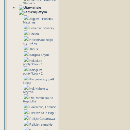
Stadnicy
Rzym
August - Pontifex
Maximus
Boskość cesarzy
Eneida
Hellenizacji religii
rzymskiej
Janus
Kaligula i Żydzi
Kolegium
pontyfików - 1
Kolegium
pontyfików - 2
Kto pierwszy palił
księgi
Kult Kybele w
Rzymie
Od Romulusa do
Republiki
Parentalia, Lemuria
Pliniusz St. o Bogu
Religie Cesarstwa
Religie rzymskie