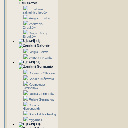
Etruskowie
Etruskowie -
zakładnicy bogów
Religia Etruska
Wierzenia
Etrusków
Święte Księgi
Etrusków
Galowie
Religia Galów
Wierzenia Galów
Germanie
Bogowie i Olbrzymi
Kodeks Królewski
Kosmologia
Germanów
Religia Germanów
Religie Germanów
Saga o
Nibelungach
Stara Edda - Prolog
Yggdrasil