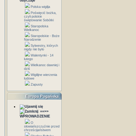
obyczaje
Polska wigilja
Poświęcić bożka,
czyli polskie
świętowanie Sobótki
Staropolska
Wielkanoc
Staropolskie - Boże
Narodzenie
Sylwestry, których
nigdy nie było
Walentynki - 14
lutego
Wielkanoc dawniej i
dziś
Wigilijne wierzenia
ludowe
Zapusty
Europa Pogańska
==>>
WPROWADZENIE
O
słowiańszczyźnie przed
chrześcijaństwem