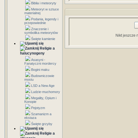
Biblia i meteoryty
Meteoryt w sztuce
materialnej
Podania, legendy i
przepowiednie
Znaczenie i
symbolika meteorytów
Nikt jeszcze 
Święte kamienie
Religie a
halucynogeny
Asasyni -
Fanatyczni mordercy
Bogini maku
Budowniczowie
mostu
LSD a New Age
Ludzie-muchomory
Megality, Opium i
Konopie
Pejotyzm
Szamanizm a
ekstaza
Święte grzyby
Religie a