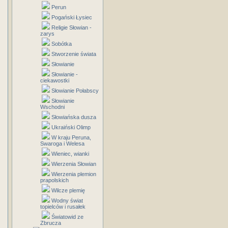
Perun
Pogański Łysiec
Religie Słowian -
zarys
Sobótka
Stworzenie świata
Słowianie
Słowianie -
ciekawostki
Słowianie Połabscy
Słowianie
Wschodni
Słowiańska dusza
Ukraiński Olimp
W kraju Peruna,
Swaroga i Welesa
Wieniec, wianki
Wierzenia Słowian
Wierzenia plemion
prapolskich
Wilcze plemię
Wodny świat
topielców i rusałek
Światowid ze
Zbrucza