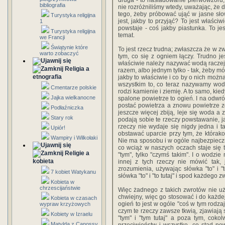
druga - to naśladowanie pierwowzoru, 
bibliografia
nie rozróżniliśmy wtedy, uważając, że 
tego, żeby próbować ująć w jasne sło
Turystyka religijna
jest, jakby to przyjąć? To jest właśc
1
powstaje - coś jakby piastunka. To je
Turystyka religijna
temat.
we Francji
Świątynie które
To jest rzecz trudna; zwłaszcza że w z
warto zobaczyć
tym, co się z ogniem łączy. Trudno j
właściwie należy nazywać wodą raczej n
Religia a
razem, albo jednym tylko - tak, żeby mó
etnografia
jakby to właściwie i co by o nich możn
wszystkim to, co teraz nazywamy woda
Cmentarze polskie
rodzi kamienie i ziemię. A to samo, kied
Jajka wielkanocne
spalone powietrze to ogień. I na odwr
postać powietrza a znowu powietrze zg
Podłaźniczka
jeszcze więcej zbiją, leje się woda a 
Stary rok
podają sobie te rzeczy powstawanie, 
rzeczy nie wydaje się nigdy jedna i t
Upiór!
obstawać uparcie przy tym, że którako
Wampiry i Wilkołaki
Nie ma sposobu i w ogóle najbezpieczn
co wciąż w naszych oczach staje się t
Religie a
"tym", tylko "czymś takim". I o wodzie 
kobieta
innej z tych rzeczy nie mówić tak,
zrozumienia, używając słówka "to" i "t
7 kobiet Watykanu
słówka "to" i "to tutaj" i spod każdego zw
Kobieta w
chrzescijaństwie
Więc żadnego z takich zwrotów nie uż
chwiejny, więc go stosować i do każdej
Kobieta w czasach
ogień to jest w ogóle "coś w tym rodza
wypraw krzyżowych
czym te rzeczy zawsze tkwią, zjawiają 
Kobiety w Izraelu
"tym" i "tym tutaj" a poza tym, cokol
Matylda z Canossy