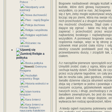
Polsce
Bogowie naśladowali okrągły kształt 
kuliste, które dziś głową nazywamy.
Nieodparty urok
kastracji
wszystkim, co jest w nas. Je] bogowie 
się z tym, żeby mogło wykonywać wszyst
Nowa duchowość
tocząc się po ziemi, która ma swoje ró
Piwo - napój Bogów
nich przechodzić a z drugich wychodzić 
mu możność chodzenia. Stąd ciało d
Policja duchowa
dające się zginać - takie mu bóg obm
Religia i wspólnota
zapierać i przechodzić przez wszys
najbardziej boskiego i najświętszeg
Religijne wędrówki
ludów
wszystkim. A ponieważ bogowie uważal
rządzenia nadaje, więc w tę stronę p
Różaniec na
człowiek miał przód ciała różny i od
zdrowie
okolicy czaszki podstawili pod nią 
przewidywaniu duszy, i zrządzili tak
Religie a
ciałem.
polityka
A z narządów pierwsze sporządzili oczy, 
Boska polityka
Umyślili zrobić ciało z ognia, który pa
Doktryna
cechuje każdy dzień. Zrobili tak, że cz
Reagana
przez oczy płynie łagodnie; on cały je
Hezbollah
tak że reszta cała, jako gęstsza, zosta
wojownicy Boga
światło dzienne otacza strumień wzr
Historia wolności w
zbija się z tamtym w jedno i powstaje 
chrześ.
naszymi oczyma, gdziekolwiek wpadną
naszych oczu, i drugi, pochodzący z z
Islam kontra
światłem zewnętrznym, bo jest do nie
hinduizm
albo jakieś inne do niego dojdzie, o
Kara śmierci
wytwarza ten rodzaj spostrzeżeń, któ
Kara śmierci w
Piśmie Świętym i
A kiedy ogień naszemu pokrewny odejd
nauczaniu katolickim