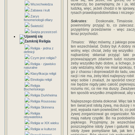
dziw się, ale jeżeli, nie gorzej o
wystarczy, bo pamiętajmy, że i ja, kt
Wszechwiedza
ludzką, więc, jeżeli chodzi o te spra
Zabawa i kult
rysach prawdopodobieństwa i niczego 
Zarys
fenomenologii ofiary
Sokrates
:
Doskonale, Timaiosie. 
powinniśmy przyjąć to, co zalecasz
Świetość
przyjęliśmy przedziwnie - więc zacz
Święta przestrzeń
teraz przychodzi.
Religia
Timaios:
Więc mówmy, z jakiego powodu
ten wszechświat. Dobry był. A dobry ni
Religia - jedna z
wolny, więc chciał, żeby się wszystko
definicji
najbardziej skłaniał przyjąć taki
Czym jest religia?
przeważającym zdaniem ludzi rozumny
żeby wszystko było dobre, a lichego, ż
Religia - zjawisko
cały widzialny, który nie miał spokoju,
naturalne
go z chaosu i doprowadził do ładu, uwa
Klasyfikacja religii
racji i nie ma, żeby ktoś najlepszy robi
Etnologia religii
więc sobie i znalazł, że spośród rzec
nie będzie nigdy jako całość piękniej
Religia
rozumu nic, co nie ma duszy. Zważywsz
Bocheńskiego
ten sposób wszystko zmajstrował, aby w
Religia Durkheima
Najlepszego dzieła dokonał. Więc tak 
Religia Rousseau
ten świat jest istotą żywą, ma duszę i
Religia Skinnera
jest, wypada nam powiedzieć to, co pot
Religia
żywej zorganizował go organizator. Ni
obywatelska
mają naturę cząstki. Bo na podobień
pięknego. Przyjmijmy, że wszechświa
Religia w XIX wieku
poszczególne istoty żywe i gatunki są
Religia w kulturze
istoty żywe pomyślane tak, jak ten 