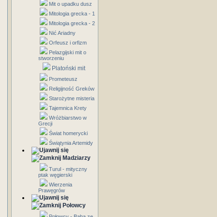
Mit o upadku dusz
Mitologia grecka - 1
Mitologia grecka - 2
Nić Ariadny
Orfeusz i orfizm
Pelazgijski mit o
stworzeniu
Platoński mit
Prometeusz
Religijność Greków
Starożytne misteria
Tajemnica Krety
Wróżbiarstwo w
Grecji
Świat homerycki
Świątynia Artemidy
Madziarzy
Turul - mityczny
ptak węgierski
Wierzenia
Prawęgrów
Połowcy
Połowcy - Baba ze