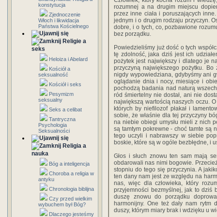
Człowiek, który kocha rozum i wiedzę
konstytucja
rozumnej a na drugim miejscu dopier
przez inne ciała i poruszających inne
Zjednoczenie
jednym i o drugim rodzaju przyczyn. O
Włoch i likwidacja
Państwa Kościelnego
dobre, i o tych, co, pozbawione rozum
bez porządku.
Religie a
Powiedzieliśmy już dość o tych współcz
seks
tę zdolność, jaka dziś jest ich udział
Heloiza i Abelard
pożytek jest największy i dlatego je 
przyczyną największego pożytku. Bo 
Kościół a
nigdy wypowiedziana, gdybyśmy ani gwi
seksualność
oglądanie dnia i nocy, miesiące i obie
Kościół i seks
pochodzą badania nad naturą wszechśw
Pesymizm
ród śmiertelny nie dostał, ani nie do
seksualny
największą wartością naszych oczu. O
których by niefilozof płakał i lament
Seks a celibat
sobie, że właśnie dla tej przyczyny 
Tantryczna
na niebie obiegi umysłu mieli z nich p
Psychologia
są tamtym pokrewne - choć tamte są 
Seksualności
tego uczyli i nabrawszy w siebie po
boskie, które są w ogóle bezbłędne, i us
Religia a
nauka
Głos i słuch znowu ten sam mają s
obdarowali nas nimi bogowie. Przecie
Bóg a inteligencja
stopniu do tego się przyczynia. A jaki
Choroba a religia w
ten dany nam jest ze względu na har
antyku
nas, więc dla człowieka, który rozu
Chronologia biblijna
przyjemności bezmyślnej, jak to dziś
duszę znowu do porządku doprowadzi
Czy przed wielkim
harmonijny. One też dały nam rytm 
wybuchem był Bóg?
duszy, którym miary brak i wdzięku u wi
Dlaczego jesteśmy