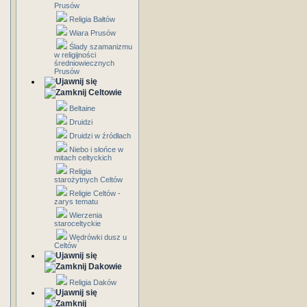
Prusów
Religia Bałtów
Wiara Prusów
Ślady szamanizmu
w religijności
średniowiecznych
Prusów
Celtowie
Beltaine
Druidzi
Druidzi w źródłach
Niebo i słońce w
mitach celtyckich
Religia
starożytnych Celtów
Religie Celtów -
zarys tematu
Wierzenia
staroceltyckie
Wędrówki dusz u
Celtów
Dakowie
Religia Daków