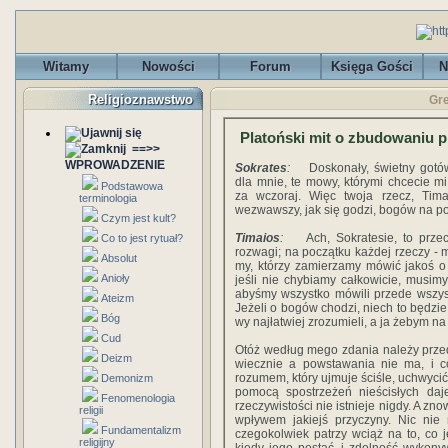
Witamy
Nowości
Forum
Księga Gości
N
Religioznawstwo
Gre
Platoński mit o zbudowaniu p
==>>
WPROWADZENIE
Sokrates
:
Doskonały, świetny gotów
dla mnie, te mowy, którymi chcecie m
Podstawowa
za wczoraj. Więc twoja rzecz, Tima
terminologia
wezwawszy, jak się godzi, bogów na p
Czym jest kult?
Timaios
:
Ach, Sokratesie, to przeci
Co to jest rytuał?
rozwagi; na początku każdej rzeczy - 
Absolut
my, którzy zamierzamy mówić jakoś o 
Anioły
jeśli nie chybiamy całkowicie, musim
abyśmy wszystko mówili przede wszyst
Ateizm
Jeżeli o bogów chodzi, niech to będzie
Bóg
wy najłatwiej zrozumieli, a ja żebym na
Cud
Otóż według mego zdania należy przede
Deizm
wiecznie a powstawania nie ma, i co
rozumem, który ujmuje ściśle, uchwyc
Demonizm
pomocą spostrzeżeń nieścisłych daj
Fenomenologia
rzeczywistości nie istnieje nigdy. A z
religii
wpływem jakiejś przyczyny. Nic ni
Fundamentalizm
czegokolwiek patrzy wciąż na to, co 
religijny