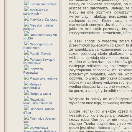
ale natrafia coś niepodobnego, więc 
natury, co powietrze otaczające, bo 
Komunizm a religia
jeszcze sen sprowadza. Dlatego, że b
Machiavelli o
Kiedy się one przymkną, powstrzym
państwach k
wyrównując i gładząc poruszenia w
Matylda z Canossy
następuje spokój. Kiedy nastanie 
marzeniach sennych. Jeżeli zaś zostan
Mieszko I religia i
jakich w miejscach pozostały, dostarc
polityka
rzeczy wewnętrzne i zewnętrzne, które
Neokonserwatyzm
w USA
A jeżeli chodzi o właściwą zwierci
Neopoganizm w
przedmiotom świecącym i gładkim, to do
Niemczech
ze współdziałania wzajemnego ognia
razem jednoczą około gładkości i wi
Pacelli i Pavelic
widziadła zjawiają się z konieczności
Państwo i związki
w jedno w sąsiedztwie przedmiotów gła
wyznaniowe
następuje zetknięcie się przeciwnych 
Pierwsza
zwyczajnemu sposobowi ich zetknięc
Poprawka
przeciwnym wypadku, kiedy się wpro
odbitym. To wtedy, gdy płaska powierzch
Prawo wyznaniowe
odbije w lewą stronę widzenia stronę pr
Religia i
według długości twarzy, ono wszystko 
demokracja
ku górze, a co u góry, to odbija ku dołow
Religie a wojna
Wszystko to należy do współczynnikó
Rewolucja
wykańcza ideę tego, co według możnoś
francuska a Kościół
Richelieu i raison
Ludzie jednak po większej części u
d'état
wszystkiego, które oziębiają i ogrzewa
Tajemnica Joanny
rzeczy robią. One jednak nie mogą m
'Arc
niczego. Trzeba powiedzieć, że ze wsz
dusza jest niewidzialna a ogień i woda,
Wyznaniowa
Skandynawia: Religia a