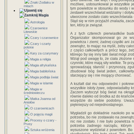
tylko dwiema. Tak więc i bóg pomiędzy 
Znaki Zodiaku w
możliwe, ustosunkował je wszystkie 
mitach
tym powietrze w stosunku do wody i w
zestawił wszechświat widzialny i dotyka
Magia
utworzone zostało ciało wszechświata
Stąd się w nim przyjaźń znalazła, zacze
Astrologia
ten, który je związał.
Czarownice
Litewskie
A z tych czterech pierwiastków bu
Organizator skomponował go ze wsz
Czary i czarownice
powietrza i ziemi; żadnej cząstki ani 
Czary i czarty
zewnątrz, to mając na myśli, żeby cało
polskie
z części całkowitych a prócz tego, żeb
Kary za czarymary
którego by się inny taki świat mógł zrob
Wziął pod uwagę to, że ciała złożone 
Magia a religia
czynniki, które mają siły wielkie. Te pr
Magia afrykańska
sprowadzają starość i przynoszą zgu
zbudował bóg świat jeden, całkowity
Magia babilońska
starzejący się i nie mogący chorować.
Magia podbija świat
Magia w islamie
A kształt dał mu odpowiedni i pokrewn
wszystkie istoty żywe, odpowiadałby ks
Magia w
Zaczem wytoczył bóg świat na okrągł
średniowieczu
równie daleko od środka aż do krańców.
Matka Joanna od
wszędzie do siebie podobny. Uważał
Aniołów
piękniejszy od niejednostajnego.
O czarownicach
Wygładził go dokładnie naokoło po w
O pojęciu magii
potrzeba, bo nie zostawało na zewnątrz 
Procesy o czary -
nic nie zostało. I nie było powietrza
Prusy
potrzeba żadnego narządu, którym
wysuszone wydzielał z powrotem. Bo n
Sztuka wróżenia