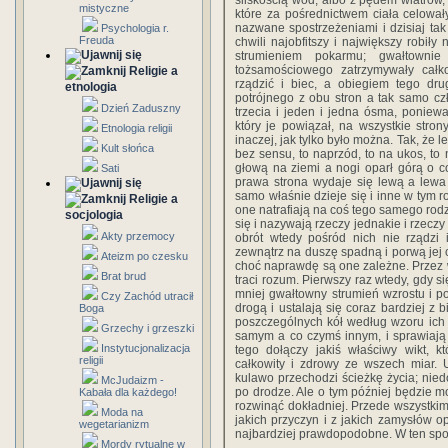
śliskością wód, albo z pędem wiatrów, 
mistyczne
które za pośrednictwem ciała celowały 
nazwane spostrzeżeniami i dzisiaj tak
Psychologia r.
Freuda
chwili najobfitszy i największy robiły
strumieniem pokarmu; gwałtowni
tożsamościowego zatrzymywały całk
Religie a
rządzić i biec, a obiegiem tego dru
etnologia
potrójnego z obu stron a tak samo czł
Dzień Zaduszny
trzecia i jeden i jedna ósma, poniewa
który je powiązał, na wszystkie stro
Etnologia religii
inaczej, jak tylko było można. Tak, że l
Kult słońca
bez sensu, to naprzód, to na ukos, to 
głową na ziemi a nogi oparł górą o c
Sati
prawa strona wydaje się lewą a lewa 
samo właśnie dzieje się i inne w tym r
Religie a
one natrafiają na coś tego samego rodz
socjologia
się i nazywają rzeczy jednakie i rzecz
Akty przemocy
obrót wtedy pośród nich nie rządzi 
zewnątrz na duszę spadną i porwą jej c
Ateizm po czesku
choć naprawdę są one zależne. Przez w
Brat brud
traci rozum. Pierwszy raz wtedy, gdy s
mniej gwałtowny strumień wzrostu i po
Czy Zachód utracił
drogą i ustalają się coraz bardziej z
Boga
poszczególnych kół według wzoru ich n
Grzechy i grzeszki
samym a co czymś innym, i sprawiają to
Instytucjonalizacja
tego dołączy jakiś właściwy wikt, k
religii
całkowity i zdrowy ze wszech miar. U
kulawo przechodzi ścieżkę życia; nied
McJudaizm -
po drodze. Ale o tym później będzie mo
Kabała dla każdego!
rozwinąć dokładniej. Przede wszystkim:
Moda na
jakich przyczyn i z jakich zamysłów op
wegetarianizm
najbardziej prawdopodobne. W ten spos
Mordy rytualne w