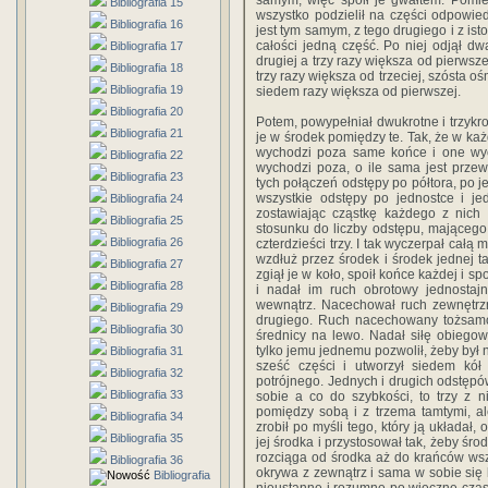
samym, więc spoił je gwałtem. Pomies
Bibliografia 15
wszystko podzielił na części odpowie
Bibliografia 16
jest tym samym, z tego drugiego i z ist
całości jedną część. Po niej odjął dw
Bibliografia 17
drugiej a trzy razy większa od pierwsze
Bibliografia 18
trzy razy większa od trzeciej, szósta 
Bibliografia 19
siedem razy większa od pierwszej.
Bibliografia 20
Potem, powypełniał dwukrotne i trzykro
Bibliografia 21
je w środek pomiędzy te. Tak, że w każ
wychodzi poza same końce i one wyc
Bibliografia 22
wychodzi poza, o ile sama jest prze
Bibliografia 23
tych połączeń odstępy po półtora, po je
wszystkie odstępy po jednostce i je
Bibliografia 24
zostawiając cząstkę każdego z nich 
Bibliografia 25
stosunku do liczby odstępu, mającego,
Bibliografia 26
czterdzieści trzy. I tak wyczerpał całą 
wzdłuż przez środek i środek jednej ta
Bibliografia 27
zgiął je w koło, spoił końce każdej i s
Bibliografia 28
i nadał im ruch obrotowy jednostaj
wewnątrz. Nacechował ruch zewnętrzn
Bibliografia 29
drugiego. Ruch nacechowany tożsamo
Bibliografia 30
średnicy na lewo. Nadał siłę obieg
tylko jemu jednemu pozwolił, żeby był 
Bibliografia 31
sześć części i utworzył siedem kó
Bibliografia 32
potrójnego. Jednych i drugich odstępów
Bibliografia 33
sobie a co do szybkości, to trzy z 
pomiędzy sobą i z trzema tamtymi, al
Bibliografia 34
zrobił po myśli tego, który ją układał, 
Bibliografia 35
jej środka i przystosował tak, żeby śr
rozciąga od środka aż do krańców wsz
Bibliografia 36
okrywa z zewnątrz i sama w sobie się 
Bibliografia