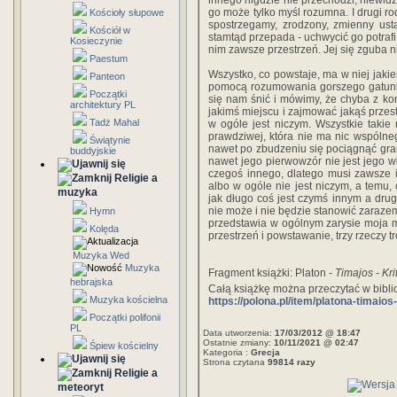
innego nigdzie nie przechodzi, niewidz
go może tylko myśl rozumna. I drugi r
Kościoły słupowe
spostrzegamy, zrodzony, zmienny ust
Kościół w
stamtąd przepada - uchwycić go potrafi m
Kosieczynie
nim zawsze przestrzeń. Jej się zguba n
Paestum
Wszystko, co powstaje, ma w niej jak
Panteon
pomocą rozumowania gorszego gatunku
Początki
się nam śnić i mówimy, że chyba z koni
architektury PL
jakimś miejscu i zajmować jakąś przest
Tadż Mahal
w ogóle jest niczym. Wszystkie takie
prawdziwej, która nie ma nic wspóln
Świątynie
nawet po zbudzeniu się pociągnąć gra
buddyjskie
nawet jego pierwowzór nie jest jego 
czegoś innego, dlatego musi zawsze is
Religie a
albo w ogóle nie jest niczym, a temu, 
muzyka
jak długo coś jest czymś innym a drug
nie może i nie będzie stanowić zarazem 
Hymn
przedstawia w ogólnym zarysie moja my
Kolęda
przestrzeń i powstawanie, trzy rzeczy tro
Muzyka Wed
Muzyka
Fragment książki: Platon -
Timajos - Kri
hebrajska
Całą książkę można przeczytać w bibl
Muzyka kościelna
https://polona.pl/item/platona-timai
Początki polifonii
PL
Data utworzenia:
17/03/2012 @ 18:47
Ostatnie zmiany:
10/11/2021 @ 02:47
Śpiew kościelny
Kategoria :
Grecja
Strona czytana
99814 razy
Religie a
meteoryt