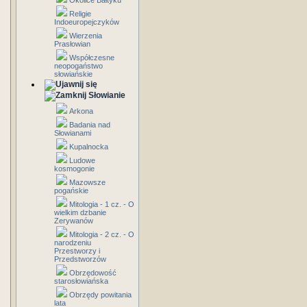
Okolice Bałtyku
Religie
Indoeuropejczyków
Wierzenia
Prasłowian
Współczesne
neopogaństwo
słowiańskie
Słowianie
Arkona
Badania nad
Słowianami
Kupalnocka
Ludowe
kosmogonie
Mazowsze
pogańskie
Mitologia - 1 cz. - O
wielkim dzbanie
Zerywanów
Mitologia - 2 cz. - O
narodzeniu
Przestworzy i
Przedstworzów
Obrzędowość
starosłowiańska
Obrzędy powitania
lata