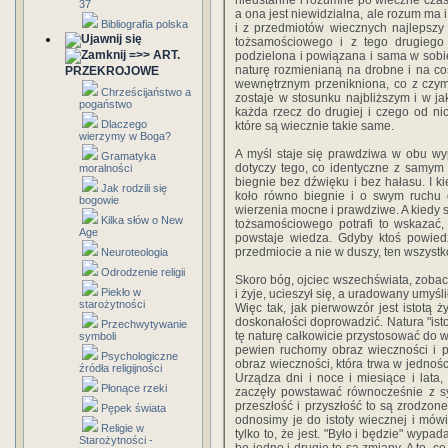
nieustanne i rozumne po wieczne czasy.
37
a ona jest niewidzialna, ale rozum ma 
Bibliografia polska
i z przedmiotów wiecznych najlepszy 
tożsamościowego i z tego drugiego i
=>> ART.
podzielona i powiązana i sama w sobie
naturę rozmienianą na drobne i na c
PRZEKROJOWE
wewnętrznym przenikniona, co z czym
Chrześcijaństwo a
zostaje w stosunku najbliższym i w ja
pogaństwo
każda rzecz do drugiej i czego od nic
Dlaczego
które są wiecznie takie same.
wierzymy w Boga?
A myśl staje się prawdziwa w obu wyp
Gramatyka
dotyczy tego, co identyczne z samym
moralności
biegnie bez dźwięku i bez hałasu. I ki
Jak rodzili się
koło równo biegnie i o swym ruchu 
bogowie
wierzenia mocne i prawdziwe. A kiedy s
Kilka słów o New
tożsamościowego potrafi to wskazać,
Age
powstaje wiedza. Gdyby ktoś powiedz
przedmiocie a nie w duszy, ten wszystko
Neuroteologia
Odrodzenie religii
Skoro bóg, ojciec wszechświata, zoba
Piekło w
i żyje, ucieszył się, a uradowany umyś
starożytności
Więc tak, jak pierwowzór jest istotą ż
doskonałości doprowadzić. Natura "isto
Przechwytywanie
tę naturę całkowicie przystosować do w
symboli
pewien ruchomy obraz wieczności i p
Psychologiczne
obraz wieczności, która trwa w jednoś
źródła religijności
Urządza dni i noce i miesiące i lata,
Płonące rzeki
zaczęły powstawać równocześnie z sy
przeszłość i przyszłość to są zrodzone
Pępek świata
odnosimy je do istoty wiecznej i mówi
Religie w
tylko to, że jest. "Było i będzie" wypa
Starożytności -