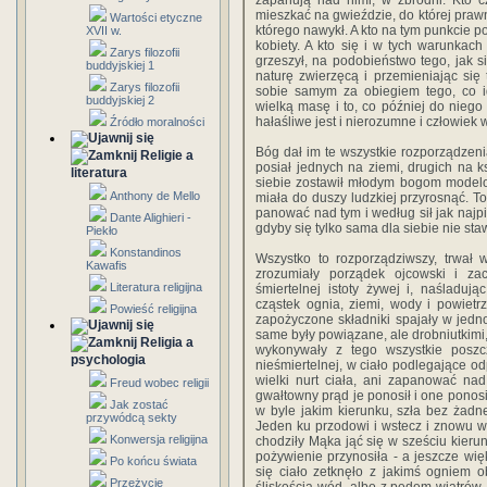
zapanują nad nimi, w zbrodni. Kto c
mieszkać na gwieździe, do której prawni
Wartości etyczne
którego nawykł. A kto na tym punkcie p
XVII w.
kobiety. A kto się i w tych warunkach
Zarys filozofii
grzeszył, na podobieństwo tego, jak si
buddyjskiej 1
naturę zwierzęcą i przemieniając się 
Zarys filozofii
sobie samym za obiegiem tego, co i
buddyjskiej 2
wielką masę i to, co później do niego 
hałaśliwe jest i nierozumne i człowiek 
Źródło moralności
Bóg dał im te wszystkie rozporządzeni
Religie a
posiał jednych na ziemi, drugich na ks
literatura
siebie zostawił młodym bogom modelowan
Anthony de Mello
miała do duszy ludzkiej przyrosnąć. To
panować nad tym i według sił jak najpię
Dante Alighieri -
gdyby się tylko sama dla siebie nie st
Piekło
Konstandinos
Wszystko to rozporządziwszy, trwał 
Kawafis
zrozumiały porządek ojcowski i zac
Literatura religijna
śmiertelnej istoty żywej i, naśladu
cząstek ognia, ziemi, wody i powietr
Powieść religijna
zapożyczone składniki spajały w jedn
same były powiązane, ale drobniutkimi,
Religia a
wykonywały z tego wszystkie poszc
psychologia
nieśmiertelnej, w ciało podlegające 
wielki nurt ciała, ani zapanować nad
Freud wobec religii
gwałtowny prąd je ponosił i one ponosił
Jak zostać
w byle jakim kierunku, szła bez żadn
przywódcą sekty
Jeden ku przodowi i wstecz i znowu w 
Konwersja religijna
chodziły Mąka jąć się w sześciu kierun
pożywienie przynosiła - a jeszcze wi
Po końcu świata
się ciało zetknęło z jakimś ogniem 
Przeżycie