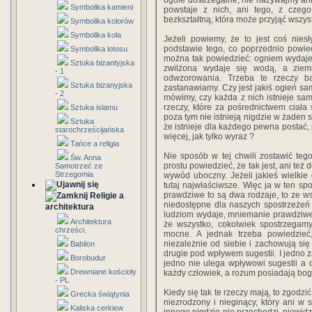
ogóle dostrzegalne, nie nazywajmy ani 
Symbolika kamieni
powstaje z nich, ani tego, z czego
bezkształtną, która może przyjąć wszyst
Symbolika kolorów
Symbolika koła
Jeżeli powiemy, że to jest coś nies
podstawie tego, co poprzednio powied
Symbolika lotosu
można tak powiedzieć: ogniem wydaje
Sztuka bizantyjska
zwilżona wydaje się wodą, a ziem
- 1
odwzorowania. Trzeba te rzeczy ba
Sztuka bizanyjska
zastanawiamy. Czy jest jakiś ogień sam
- 2
mówimy, czy każda z nich istnieje sama
rzeczy, które za pośrednictwem ciała
Sztuka islamu
poza tym nie istnieją nigdzie w żade
Sztuka
że istnieje dla każdego pewna postać,
starochrześcijańska
więcej, jak tylko wyraz ?
Tańce a religia
Nie sposób w tej chwili zostawić tego
Św. Anna
prostu powiedzieć, że tak jest, ani też
Samotrzeć ze
Strzegomia
wywód uboczny. Jeżeli jakieś wielkie 
tutaj najwłaściwsze. Więc ja w ten sp
prawdziwe to są dwa rodzaje, to ze wsz
Religie a
niedostępne dla naszych spostrzeżeń a 
architektura
ludziom wydaje, mniemanie prawdziwe 
Architektura
że wszystko, cokolwiek spostrzegamy
chrześci.
mocne. A jednak trzeba powiedzieć
niezależnie od siebie i zachowują si
Babilon
drugie pod wpływem sugestii. I jedno 
Borobudur
jedno nie ulega wpływowi sugestii a 
Drewniane kościoły
każdy człowiek, a rozum posiadają bogo
- PL
Kiedy się tak te rzeczy mają, to zgodzić
Grecka świątynia
niezrodzony i nieginący, który ani w 
Kaliska cerkiew