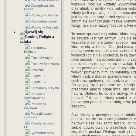
przeciwieństw i wszystko, co stąd po
wszelkie możliwe kształty wykonywał
Obrzędowa rola
przerabiał, to gdyby ktoś palcem wskaz
kobiet
wtedy jeśli o prawdę chodzi, najbezpiec
Papieżyca Joanna
jaki by się tam inny kształt wytwarzał,
zanim się skończy jego nazwę wymawiać
Pasqualina Lehner
wziąć na siebie nazwę "czegoś w tym r
Wdowy w Kościele
Ta sama sprawa i z tą naturą, która pr
Religie a
że zawsze jest tym samym. Ona się n
sztuka
wszystko a sama w żaden sposób i nig
które w nią wchodzą. Ona jest masą pl
100 filmów
pod wpływem tego, co w nią wchodzi. I 
biblijnych
wchodzi i co z niej wychodzi, to są z
Film o świętym
jakiś sposób niewypowiedziany i prze
rozróżnić trzy rodzaje: to, co powstaje,
Fresk w Staszowie
to, co powstaje. I przyrównać wypada 
Gwiazda
wytwór pomiędzy nimi do potomka. I z
Judyta - 1
wtedy będzie dobrze przygotowane na
cech szczególnych, jeśli będzie wolne 
Judyta - 2
Bo gdyby było podobne do którejś
Katakumby Rzymu
przeciwna albo w ogóle inna, ono by
natura. Dlatego to, co ma przyjąć w 
Ornament
postaci. Tak samo, kiedy chodzi o o
średniowiecza
pierwszym podłożu i tak robią, żeby ja
Pocałunek
zapachy.
Judasza
Początki sztuki
A ci, którzy w pewnych ciałach miękki
chrześci.
podłoże nosiło na sobie jakikolwiek w
najrówniejsze. Tak samo też i to, co 
Powstanie teatru
FR
siebie odwzorowania wszelkich rzec
wszelkich postaci. Dlatego matką i po
Symbolika barw