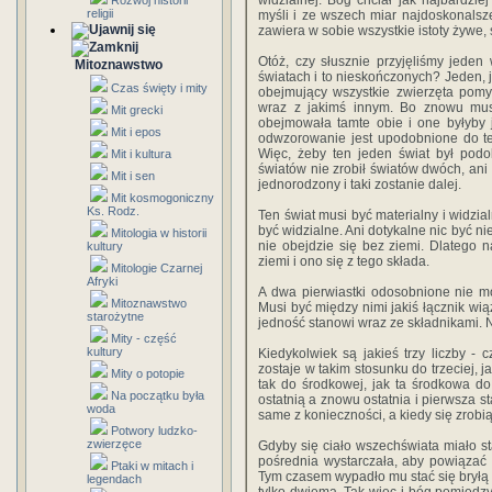
widzialnej. Bóg chciał jak najbardzi
Rozwój historii
religii
myśli i ze wszech miar najdoskonalszeg
zawiera w sobie wszystkie istoty żywe,
Otóż, czy słusznie przyjęliśmy jeden
Mitoznawstwo
światach i to nieskończonych? Jeden,
Czas święty i mity
obejmujący wszystkie zwierzęta pom
wraz z jakimś innym. Bo znowu musia
Mit grecki
obejmowała tamte obie i one byłyby j
Mit i epos
odwzorowanie jest upodobnione do te
Więc, żeby ten jeden świat był podo
Mit i kultura
światów nie zrobił światów dwóch, ani i
Mit i sen
jednorodzony i taki zostanie dalej.
Mit kosmogoniczny
Ks. Rodz.
Ten świat musi być materialny i widzial
być widzialne. Ani dotykalne nic być nie
Mitologia w historii
nie obejdzie się bez ziemi. Dlatego n
kultury
ziemi i ono się z tego składa.
Mitologie Czarnej
Afryki
A dwa pierwiastki odosobnione nie m
Mitoznawstwo
Musi być między nimi jakiś łącznik wiążą
starożytne
jedność stanowi wraz ze składnikami. N
Mity - część
kultury
Kiedykolwiek są jakieś trzy liczby - c
zostaje w takim stosunku do trzeciej, j
Mity o potopie
tak do środkowej, jak ta środkowa do 
Na początku była
ostatnią a znowu ostatnia i pierwsza s
woda
same z konieczności, a kiedy się zrobi
Potwory ludzko-
zwierzęce
Gdyby się ciało wszechświata miało s
pośrednia wystarczała, aby powiązać 
Ptaki w mitach i
Tym czasem wypadło mu stać się bryłą a
legendach