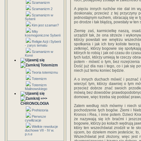
ruch, postępowy zostaje w zależności o
Szamanizm
A pięciu innych ruchów nie dał im wy
Szamanizm 2
doskonała; przecież z tej przyczyny p
Szamanizm w
jednostajnym ruchem, obracają się w tym
Syberii
po drodze i tak błądzą, powstały w ten
Kim jest szaman?
Ziemię zaś, karmicielkę naszą, osad
Mity
urządził tak, że ona strzeże i wykonyw
kosmogoniczne Syberii
którzy powstali we wnętrzu wszechś
Religie Azji i Syberii
spotkania i jak ich tory koliste twor
- zarys tematu
zetknięć, którzy bogowie się spotykaj
Szamanizm w
których to robią i jak od czasu do cza
Korei
tych ludzi, którzy umieją te rzeczy ob
potem - mówić o tym, bez rozejrzenia
Totemizm
Dość już dla nas i tego, co i jak się 
niech już temu koniec będzie.
Teoria totemizmu
Totemizm
A o innych duchach mówić i poznać ic
wierzyć tym, którzy dawniej o tym mów
Totemizm
przecież dobrze znać swoich przod
Malinowskiego
mówią bez dowodów prawdopodobnych i
domowe, więc trzeba się poddać prawu 
=>>
CHRONOLOGIA
Zatem według nich mówmy i niech się
pochodzenie tych bogów. Ziemi i Nieba
Prehistoria
Kronos i Rea, i inne potem. Dzieci Kro
Pierwsze
że nazywają się ich braćmi i jeszcz
cywilizacje
bogowie, którzy po kołach wędrują jawnie
Wielkie rewolucje
który ten wszechświat zrodził w te s
duchowe VII - IV w.
ojcem, bo dziełem moim jesteście; to, 
p.n.e
Wszechświat jest złożony, więc jest 