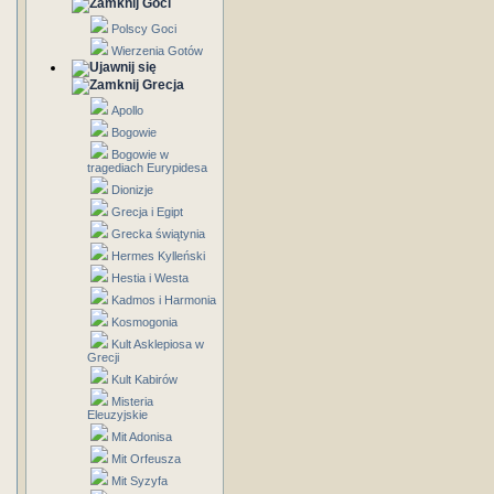
Goci
Polscy Goci
Wierzenia Gotów
Grecja
Apollo
Bogowie
Bogowie w
tragediach Eurypidesa
Dionizje
Grecja i Egipt
Grecka świątynia
Hermes Kylleński
Hestia i Westa
Kadmos i Harmonia
Kosmogonia
Kult Asklepiosa w
Grecji
Kult Kabirów
Misteria
Eleuzyjskie
Mit Adonisa
Mit Orfeusza
Mit Syzyfa