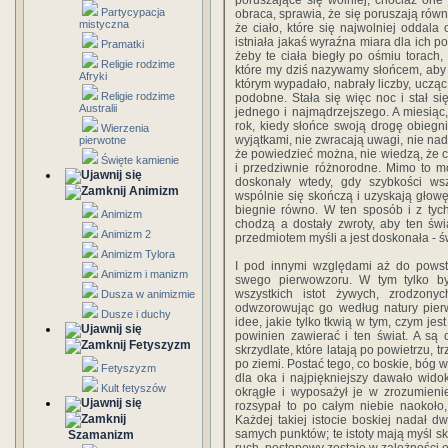
poruszające się wolniej, chociaż one 
Partycypacja
obraca, sprawia, że się poruszają rów
mistyczna
że ciało, które się najwolniej oddala 
istniała jakaś wyraźna miara dla ich p
Pramatki
żeby te ciała biegły po ośmiu torach,
Religie rodzime
które my dziś nazywamy słońcem, aby na
Afryki
którym wypadało, nabrały liczby, ucząc
Religie rodzime
podobne. Stała się więc noc i stał si
Australii
jednego i najmądrzejszego. A miesiąc,
rok, kiedy słońce swoją drogę obiegn
Wierzenia
wyjątkami, nie zwracają uwagi, nie nad
pierwotne
że powiedzieć można, nie wiedzą, że c
Święte kamienie
i przedziwnie różnorodne. Mimo to m
doskonały wtedy, gdy szybkości ws
Animizm
wspólnie się skończą i uzyskają głowę
biegnie równo. W ten sposób i z tyc
Animizm
chodzą a dostały zwroty, aby ten świa
Animizm 2
przedmiotem myśli a jest doskonała - św
Animizm Tylora
I pod innymi względami aż do powst
Animizm i manizm
swego pierwowzoru. W tym tylko b
wszystkich istot żywych, zrodzon
Dusza w animizmie
odwzorowując go według natury pier
Dusze i duchy
idee, jakie tylko tkwią w tym, czym jes
powinien zawierać i ten świat. A są c
Fetyszyzm
skrzydlate, które latają po powietrzu, 
po ziemi. Postać tego, co boskie, bóg 
Fetyszyzm
dla oka i najpiękniejszy dawało wido
Kult fetyszów
okrągłe i wyposażył je w zrozumieni
rozsypał to po całym niebie naokoło
Każdej takiej istocie boskiej nadał d
samych punktów; te istoty mają myśl s
Szamanizm