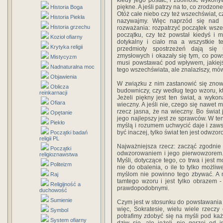
kiedy jego postać, i zdolność wykon
piękne. A jeśli patrzy na to, co zrodzo
Historia Boga
Otóż całe niebo czy też wszechświat, czy
Historia Piekła
nazywajmy. Więc naprzód się nad 
Historia grzechu
rozważania: rozpatrzyć początek wszec
początku, czy też powstał kiedyś i mi
Kozioł ofiarny
dotykalny i ciało ma a wszystkie t
Krytyka religii
przedmioty spostrzeżeń dają si
zmysłowych i okazały się tym, co powst
Mistycyzm
musi powstawać pod wpływem, jakiejś
Nadnaturalna moc
tego wszechświata, ale znalazłszy, mó
Objawienia
W związku z nim zastanowić się znow
Oblicza
budowniczy, czy według tego wzoru, kt
reinkarnacji
Jeżeli piękny jest ten świat, a wyko
Ofiara
wieczny. A jeśli nie, czego się nawet 
rzecz jasna, że na wieczny. Bo świat
Opętanie
jego najlepszy jest ze sprawców. W te
Piekło
myślą i rozumem uchwycić daje i zawsz
być inaczej, tylko świat ten jest odwz
Początki badań
religii PL
Najważniejsza rzecz: zacząć zgodnie 
Początki
odwzorowaniem i jego pierwowzorem. 
religioznawstwa
Myśli, dotyczące tego, co trwa i jest 
Politeizm
nie do obalenia, o ile to tylko możliw
myślom nie powinno tego zbywać. A m
Raj
tamtego wzoru i jest tylko obrazem -
Religijność a
prawdopodobnymi.
duchowość
Sumienie
Czym jest w stosunku do powstawania b
więc, Sokratesie, wielu wiele rzecz
Symbol
potrafimy zdobyć się na myśli pod ka
System ofiarny