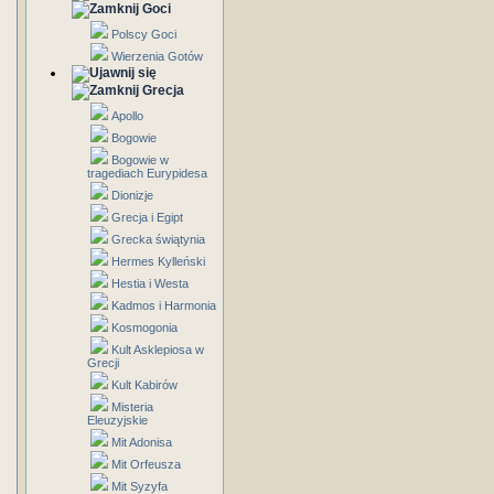
Goci
Polscy Goci
Wierzenia Gotów
Grecja
Apollo
Bogowie
Bogowie w
tragediach Eurypidesa
Dionizje
Grecja i Egipt
Grecka świątynia
Hermes Kylleński
Hestia i Westa
Kadmos i Harmonia
Kosmogonia
Kult Asklepiosa w
Grecji
Kult Kabirów
Misteria
Eleuzyjskie
Mit Adonisa
Mit Orfeusza
Mit Syzyfa