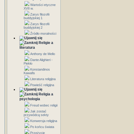
Wartości etyczne
XVII w.
Zarys filozofii
buddyjskiej 1
Zarys filozofii
buddyjskiej 2
Źródło moralności
Religie a
literatura
Anthony de Mello
Dante Alighieri -
Piekło
Konstandinos
Kawafis
Literatura religijna
Powieść religijna
Religia a
psychologia
Freud wobec religii
Jak zostać
przywódcą sekty
Konwersja religijna
Po końcu świata
Przeżycie