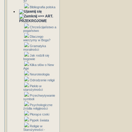
37
Bibliografia polska
=>> ART.
PRZEKROJOWE
Chrześcijaństwo a
pogaństwo
Dlaczego
wierzymy w Boga?
Gramatyka
moralności
Jak rodzili się
bogowie
Kilka słów o New
Age
Neuroteologia
Odrodzenie religii
Piekło w
starożytności
Przechwytywanie
symboli
Psychologiczne
źródła religijności
Płonące rzeki
Pępek świata
Religie w
Starożytności -