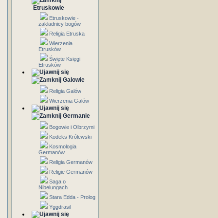
Etruskowie
Etruskowie -
zakładnicy bogów
Religia Etruska
Wierzenia
Etrusków
Święte Księgi
Etrusków
Galowie
Religia Galów
Wierzenia Galów
Germanie
Bogowie i Olbrzymi
Kodeks Królewski
Kosmologia
Germanów
Religia Germanów
Religie Germanów
Saga o
Nibelungach
Stara Edda - Prolog
Yggdrasil