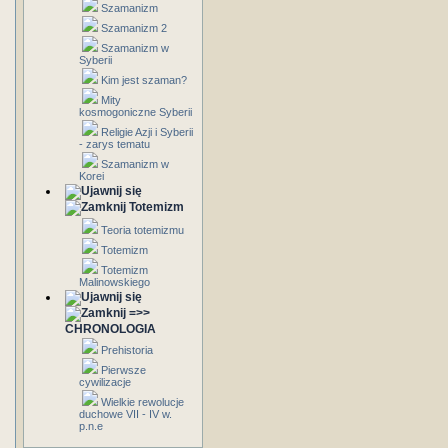
Szamanizm
Szamanizm 2
Szamanizm w
Syberii
Kim jest szaman?
Mity
kosmogoniczne Syberii
Religie Azji i Syberii
- zarys tematu
Szamanizm w
Korei
Totemizm
Teoria totemizmu
Totemizm
Totemizm
Malinowskiego
=>>
CHRONOLOGIA
Prehistoria
Pierwsze
cywilizacje
Wielkie rewolucje
duchowe VII - IV w.
p.n.e