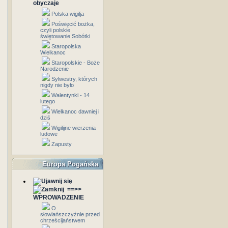
obyczaje
Polska wigilja
Poświęcić bożka,
czyli polskie
świętowanie Sobótki
Staropolska
Wielkanoc
Staropolskie - Boże
Narodzenie
Sylwestry, których
nigdy nie było
Walentynki - 14
lutego
Wielkanoc dawniej i
dziś
Wigilijne wierzenia
ludowe
Zapusty
Europa Pogańska
==>>
WPROWADZENIE
O
słowiańszczyźnie przed
chrześcijaństwem