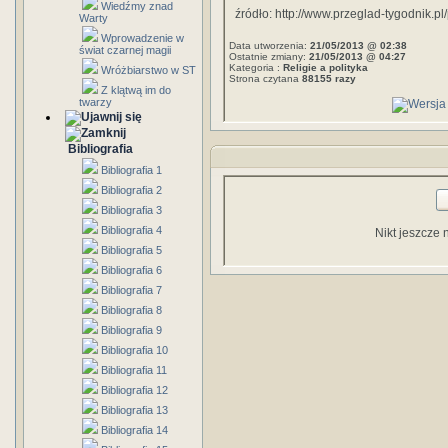
Wiedźmy znad
źródło: http://www.przeglad-tygodnik.p
Warty
Wprowadzenie w
Data utworzenia:
21/05/2013 @ 02:38
świat czarnej magii
Ostatnie zmiany:
21/05/2013 @ 04:27
Kategoria :
Religie a polityka
Wróżbiarstwo w ST
Strona czytana
88155 razy
Z klątwą im do
twarzy
Bibliografia
Bibliografia 1
Bibliografia 2
Bibliografia 3
Bibliografia 4
Nikt jeszcze 
Bibliografia 5
Bibliografia 6
Bibliografia 7
Bibliografia 8
Bibliografia 9
Bibliografia 10
Bibliografia 11
Bibliografia 12
Bibliografia 13
Bibliografia 14