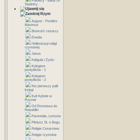
Połowcy - Baba ze
Stadnicy
Rzym
August - Pontifex
Maximus
Boskość cesarzy
Eneida
Hellenizacji religii
rzymskiej
Janus
Kaligula i Żydzi
Kolegium
pontyfików - 1
Kolegium
pontyfików - 2
Kto pierwszy palił
księgi
Kult Kybele w
Rzymie
Od Romulusa do
Republiki
Parentalia, Lemuria
Pliniusz St. o Bogu
Religie Cesarstwa
Religie rzymskie