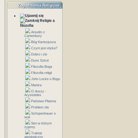
Zagadnienia Religijne
Religie a
filozofia
Anselm z
Cantenbury
Bóg Kartezjusza
Czym jest etyka?
Dobro i zlo
Duns Szkot
Filozofia Boga
Filozofia religii
John Locke o Bogu
Mantra
O duszy -
Arystoteles
Państwo Platona
Problem zła
Schopenhauer o
woli
Sen w którym
żyjemy
Traktat
ateologiczny