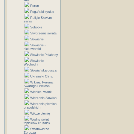
Perun
Pogański Łysiec
Religie Słowian -
zarys
Sobótka
Stworzenie świata
Słowianie
Słowianie -
ciekawostki
Słowianie Połabscy
Słowianie
Wschodni
Słowiańska dusza
Ukraiński Olimp
W kraju Peruna,
Swaroga i Welesa
Wieniec, wianki
Wierzenia Słowian
Wierzenia plemion
prapolskich
Wilcze plemię
Wodny świat
topielców i rusałek
Światowid ze
Zbrucza