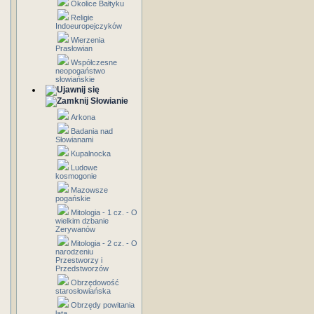
Okolice Bałtyku
Religie
Indoeuropejczyków
Wierzenia
Prasłowian
Współczesne
neopogaństwo
słowiańskie
Słowianie
Arkona
Badania nad
Słowianami
Kupalnocka
Ludowe
kosmogonie
Mazowsze
pogańskie
Mitologia - 1 cz. - O
wielkim dzbanie
Zerywanów
Mitologia - 2 cz. - O
narodzeniu
Przestworzy i
Przedstworzów
Obrzędowość
starosłowiańska
Obrzędy powitania
lata