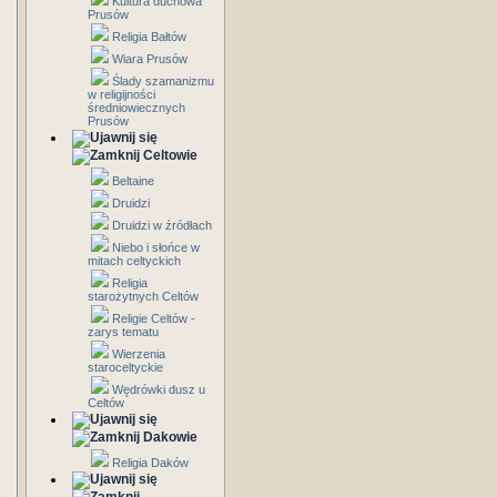
Kultura duchowa
Prusów
Religia Bałtów
Wiara Prusów
Ślady szamanizmu
w religijności
średniowiecznych
Prusów
Celtowie
Beltaine
Druidzi
Druidzi w źródłach
Niebo i słońce w
mitach celtyckich
Religia
starożytnych Celtów
Religie Celtów -
zarys tematu
Wierzenia
staroceltyckie
Wędrówki dusz u
Celtów
Dakowie
Religia Daków