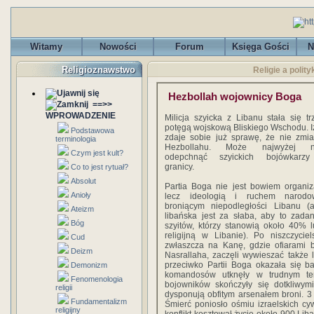
Witamy
Nowości
Forum
Księga Gości
N
Religioznawstwo
Religie a polit
Hezbollah wojownicy Boga
==>>
WPROWADZENIE
Milicja szyicka z Libanu stała się tr
potęgą wojskową Bliskiego Wschodu. I
Podstawowa
zdaje sobie już sprawę, że nie zmi
terminologia
Hezbollahu. Może najwyżej n
Czym jest kult?
odepchnąć szyickich bojówkarz
granicy.
Co to jest rytuał?
Absolut
Partia Boga nie jest bowiem organiz
Anioły
lecz ideologią i ruchem narodo
broniącym niepodległości Libanu (a
Ateizm
libańska jest za słaba, aby to zadan
Bóg
szyitów, którzy stanowią około 40% 
religijną w Libanie). Po niszczycie
Cud
zwłaszcza na Kanę, gdzie ofiarami b
Deizm
Nasrallaha, zaczęli wywieszać także l
przeciwko Partii Boga okazała się b
Demonizm
komandosów utknęły w trudnym ter
Fenomenologia
bojowników skończyły się dotkliwymi
religii
dysponują obfitym arsenałem broni. 3 s
Fundamentalizm
Śmierć poniosło ośmiu izraelskich cy
religijny