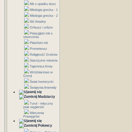
Mit o upadku dusz
Mitologia grecka - 1
Mitologia grecka - 2
Nić Ariadny
Orfeusz i orfizm
Pelazgijski mit o
stworzeniu
Platoński mit
Prometeusz
Religijność Greków
Starożytne misteria
Tajemnica Krety
Wróżbiarstwo w
Grecji
Świat homerycki
Świątynia Artemidy
Madziarzy
Turul - mityczny
ptak węgierski
Wierzenia
Prawęgrów
Połowcy