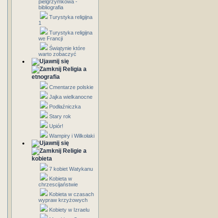
pielgrzymkowa -
bibliografia
Turystyka religijna
1
Turystyka religijna
we Francji
Świątynie które
warto zobaczyć
Religia a
etnografia
Cmentarze polskie
Jajka wielkanocne
Podłaźniczka
Stary rok
Upiór!
Wampiry i Wilkołaki
Religie a
kobieta
7 kobiet Watykanu
Kobieta w
chrzescijaństwie
Kobieta w czasach
wypraw krzyżowych
Kobiety w Izraelu