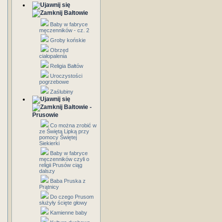
Bałtowie
Baby w fabryce
męczenników - cz. 2
Groby końskie
Obrzęd
ciałopalenia
Religia Bałtów
Uroczystości
pogrzebowe
Zaślubiny
Bałtowie -
Prusowie
Co można zrobić w
ze Świętą Lipką przy
pomocy Świętej
Siekierki
Baby w fabryce
męczenników czyli o
religii Prusów ciąg
dalszy
Baba Pruska z
Prątnicy
Do czego Prusom
służyły ścięte głowy
Kamienne baby