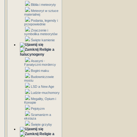
Biblia i meteoryty
Meteoryt w sztuce
materialnej
Podania, legendy i
przepowiednie
Znaczenie i
symbolika meteorytów
Święte kamienie
Religie a
halucynogeny
Asasyni -
Fanatyczni mordercy
Bogini maku
Budowniczowie
mostu
LSD a New Age
Ludzie-muchomory
Megality, Opium i
Konopie
Pejotyzm
Szamanizm a
ekstaza
Święte grzyby
Religie a