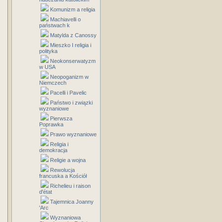
Komunizm a religia
Machiavelli o
państwach k
Matylda z Canossy
Mieszko I religia i
polityka
Neokonserwatyzm
w USA
Neopoganizm w
Niemczech
Pacelli i Pavelic
Państwo i związki
wyznaniowe
Pierwsza
Poprawka
Prawo wyznaniowe
Religia i
demokracja
Religie a wojna
Rewolucja
francuska a Kościół
Richelieu i raison
d'état
Tajemnica Joanny
'Arc
Wyznaniowa