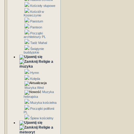
Kościoły słupowe
Kościół w
Kosieczynie
Paestum
Panteon
Początki
architektury PL
Tadż Mahal
Świątynie
buddyjskie
Religie a
muzyka
Hymn
Kolęda
Muzyka Wed
Muzyka
hebrajska
Muzyka kościelna
Początki polifonii
PL
Śpiew kościelny
Religie a
meteoryt