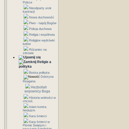
Polsce
Nieodparty urok
kastracji
Nowa duchowość
Piwo - napój Bogów
Policja duchowa
Religia i wspólnota
Religijne wędrówki
ludów
Różaniec na
zdrowie
Religie a
polityka
Boska polityka
Doktryna
Reagana
Hezbollah
wojownicy Boga
Historia wolności w
chrześ.
Islam kontra
hinduizm
Kara śmierci
Kara śmierci w
Piśmie Świętym i
nauczaniu katolickim