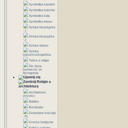
Symbolika kamieni
Symbolika kolorów
Symbolika koła
Symbolika lotosu
Sztuka bizantyjska
- 1
Sztuka bizanyjska
- 2
Sztuka islamu
Sztuka
starochrześcijańska
Tańce a religia
Św. Anna
Samotrzeć ze
Strzegomia
Religie a
architektura
Architektura
chrześci.
Babilon
Borobudur
Drewniane kościoły
- PL
Grecka świątynia
Kaliska cerkiew