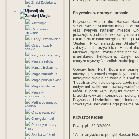
Dalszy przelew krwi wydaje się nieuch
Znaki Zodiaku w
mitach
Przywódca w czarnym turbanie
Magia
Przywódca Hezbollahu, Hassan Nasra
Astrologia
się w 1946 r.* Studiował teologię w ir
Czarownice
oraz świętym irańskim mieście G
Litewskie
pokazuje się chętnie w czarnym turba
koloru szacie islamskiego uczonego. 
Czary i czarownice
"Jestem tylko narzędziem Allaha
Czary i czarty
założyciel i przywódca Hezbollah
polskie
Mussawi, zginął, zabity przez pociski
Kary za czarymary
izraelskiego helikoptera. Dzięki p
charyzmatyczny Nasrallah został jego 
Magia a religia
Magia afrykańska
Obecny lider Partii Boga ma opinię
mówcy - przemawia wspaniałym arabs
Magia babilońska
umiejętnie wplatając zdania z libańs
Magia podbija świat
"Potrafi znakomicie połączyć apele natu
Magia w islamie
motywami walki narodowowyzwoleńcze
mówi z podziwem syryjski filozof S
Magia w
Izraelski wywiad i komandosi polują 
średniowieczu
Przywódca Hezbollahu ma jednak opin
Matka Joanna od
straci życie, ster Partii Boga przejmą b
Aniołów
O czarownicach
Krzysztof Kęciek
O pojęciu magii
Procesy o czary -
Przegląd - 32-33/2006.
Prusy
* Autor artykułu się pomylił Hassan Nas
Sztuka wróżenia