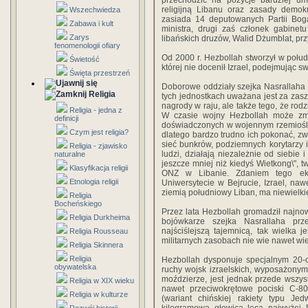
przechodzić na pozycje bardziej um
religijną Libanu oraz zasady demo
Wszechwiedza
zasiada 14 deputowanych Partii Bog
Zabawa i kult
ministra, drugi zaś członek gabinetu
Zarys
libańskich druzów, Walid Dżumblat, prz
fenomenologii ofiary
Od 2000 r. Hezbollah stworzył w połud
Świetość
której nie docenił Izrael, podejmując 
Święta przestrzeń
Doborowe oddziały szejka Nasrallaha 
Religia
tych jednostkach uważana jest za zaszc
nagrody w raju, ale także tego, że rod
Religia - jedna z
W czasie wojny Hezbollah może zm
definicji
doświadczonych w wojennym rzemiośle.
Czym jest religia?
dlatego bardzo trudno ich pokonać, zw
sieć bunkrów, podziemnych korytarzy i
Religia - zjawisko
ludzi, działają niezależnie od siebie 
naturalne
jeszcze mniej niż kiedyś Wietkong\", t
Klasyfikacja religii
ONZ w Libanie. Zdaniem tego eks
Etnologia religii
Uniwersytecie w Bejrucie, Izrael, n
ziemią południowy Liban, ma niewielkie
Religia
Bocheńskiego
Przez lata Hezbollah gromadził najno
Religia Durkheima
bojówkarze szejka Nasrallaha pr
najściślejszą tajemnicą, tak wielka
Religia Rousseau
militarnych zasobach nie wie nawet wiel
Religia Skinnera
Religia
Hezbollah dysponuje specjalnym 20
obywatelska
ruchy wojsk izraelskich, wyposażonym
moździerze, jest jednak przede wszys
Religia w XIX wieku
nawet przeciwokrętowe pociski C-80
Religia w kulturze
(wariant chińskiej rakiety typu Je