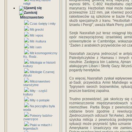
kilogramową głowicą lecą najwyżej 
Rozwój historii
religii
wynosi 98%. C-802 Hezbollahu ciężko
marynarzy. Hezbollah miał może nawet
przeważnie 122 mm, jak również pocis
rakietowców są szkolone w bazie Fad
Mitoznawstwo
służb specjalnych z Iranu. "Hezbollah 
Czas święty i mity
Izraelu i Persji", uważa Mark Perry, pol
Mit grecki
Szejk Nasrallah już teraz osiągnął bł
Mit i epos
opór niezwyciężonej izraelskiej arm
uniwersytecie w Cambridge, wskazuje
Mit i kultura
"Żaden z arabskich przywódców od cz
Mit i sen
Mit kosmogoniczny
Nasrallah zaczyna jednoczyć w antyiz
Ks. Rodz.
Palestyńczyków z Hamasu i innych 
nieufnie. Zastępca bin Ladena, Ajman
Mitologia w historii
atakującym Liban i Strefę Gazy. Wcześ
kultury
pogardy heretyków.
Mitologie Czarnej
Afryki
Co więcej, Nasrallah zyskał wpływoweg
Mitoznawstwo
al-Sadr, przywódca Armii Mahdiego w
starożytne
Tygrysem swoich bojowników, sytuacj
jeszcze bardziej zapalna.
Mity - część
kultury
Trudno przewidzieć, jak skończy się 
Mity o potopie
rozmieszczenie międzynarodowych 
Na początku była
niemożliwe. Partia Boga z pewnością
woda
oddanie broni zgodnie z rewoluc
Zjednoczonych odrzucił Tel Awiw). Jeś
Potwory ludzko-
zwierzęce
szyicka milicja z pewnością podejmi
sytuacji może przynieść tylko uznanie 
Ptaki w mitach i
Amerykanie i Izraelczycy nie zamie
legendach