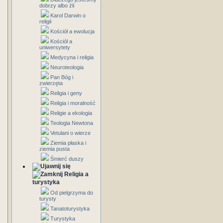
dobrzy albo źli
Karol Darwin o
religii
Kościół a ewolucja
Kościół a
uniwersytety
Medycyna i religia
Neuroteologia
Pan Bóg i
zwierzęta
Religia i geny
Religia i moralność
Religie a ekologia
Teologia Newtona
Vetulani o wierze
Ziemia płaska i
ziemia pusta
Śmierć duszy
Religia a
turystyka
Od pielgrzyma do
turysty
Tanatoturystyka
Turystyka