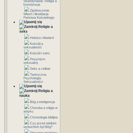
Skandynawia: Religia a
konstytucja
Zjednoczenie
Włoch i likwidacja
Państwa Kościelnego
Religie a
seks
Heloiza i Abelard
Kościół a
seksualność
Kościół i seks
Pesymizm
seksualny
Seks a celibat
Tantryczna
Psychologia
Seksualności
Religia a
nauka
Bóg a inteligencja
Choroba a religia w
antyku
Chronologia biblijna
Czy przed wielkim
wybuchem był Bóg?
Dlaczego jesteśmy