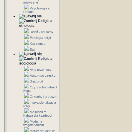
mistyczne
Psychologia r.
Freuda
Religie a
etnologia
Dzień Zaduszny
Etnologia religii
Kult słońca
Sati
Religie a
socjologia
Akty przemocy
Ateizm po czesku
Brat brud
Czy Zachód utracił
Boga
Grzechy i grzeszki
Instytucjonalizacja
religii
McJudaizm -
Kabała dla każdego!
Moda na
wegetarianizm
Mordy rytualne w