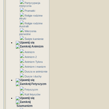
Partycypacja
mistyczna
Pramatki
Religie rodzime
Afryki
Religie rodzime
Australii
Wierzenia
pierwotne
Święte kamienie
Animizm
Animizm
Animizm 2
Animizm Tylora
Animizm i manizm
Dusza w animizmie
Dusze i duchy
Fetyszyzm
Fetyszyzm
Kult fetyszów
Szamanizm