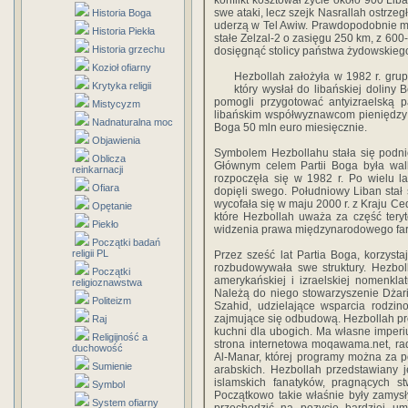
konflikt kosztował życie około 900 L
swe ataki, lecz szejk Nasrallah ostrzeg
Historia Boga
uderzą w Tel Awiw. Prawdopodobnie maj
Historia Piekła
stałe Zelzal-2 o zasięgu 250 km, z 600
Historia grzechu
dosięgnąć stolicy państwa żydowskiego
Kozioł ofiarny
Hezbollah założyła w 1982 r. gru
Krytyka religii
który wysłał do libańskiej doliny 
pomogli przygotować antyizraelską p
Mistycyzm
libańskim współwyznawcom pieniędzy an
Nadnaturalna moc
Boga 50 mln euro miesięcznie.
Objawienia
Symbolem Hezbollahu stała się podni
Oblicza
Głównym celem Partii Boga była walk
reinkarnacji
rozpoczęła się w 1982 r. Po wielu la
Ofiara
dopięli swego. Południowy Liban stał
wycofała się w maju 2000 r. z Kraju Ce
Opętanie
które Hezbollah uważa za część teryt
Piekło
widzenia prawa międzynarodowego farm
Początki badań
religii PL
Przez sześć lat Partia Boga, korzyst
rozbudowywała swe struktury. Hezbol
Początki
amerykańskiej i izraelskiej nomenklatu
religioznawstwa
Należą do niego stowarzyszenie Dżar
Politeizm
Szahid, udzielające wsparcia rodzi
zajmujące się odbudową. Hezbollah prow
Raj
kuchni dla ubogich. Ma własne imper
Religijność a
strona internetowa moqawama.net, ra
duchowość
Al-Manar, której programy można za p
Sumienie
arabskich. Hezbollah przedstawiany 
islamskich fanatyków, pragnących s
Symbol
Początkowo takie właśnie były zamysł
System ofiarny