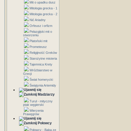
Mit o upadku dusz
Mitologia grecka - 1
Mitologia grecka - 2
Nić Ariadny
Orfeusz i orfizm
Pelazgijski mit o
stworzeniu
Platoński mit
Prometeusz
Religijność Greków
Starożytne misteria
Tajemnica Krety
Wróżbiarstwo w
Grecji
Świat homerycki
Świątynia Artemidy
Madziarzy
Turul - mityczny
ptak węgierski
Wierzenia
Prawęgrów
Połowcy
Połowcy - Baba ze