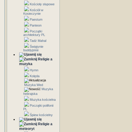
Kościoły słupowe
Kościół w
Kosieczynie
Paestum
Panteon
Początki
architektury PL
Tadż Mahal
Świątynie
buddyjskie
Religie a
muzyka
Hymn
Kolęda
Muzyka Wed
Muzyka
hebrajska
Muzyka kościelna
Początki polifonii
PL
Śpiew kościelny
Religie a
meteoryt