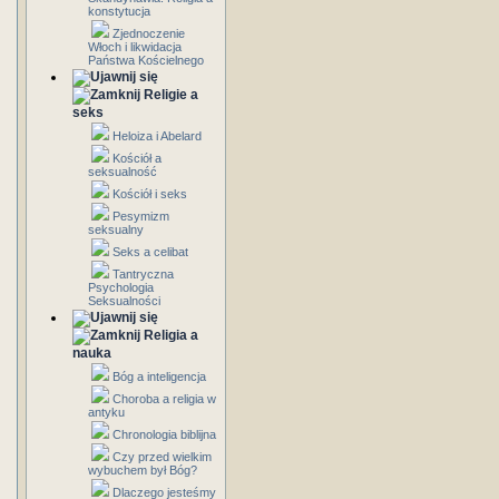
konstytucja
Zjednoczenie
Włoch i likwidacja
Państwa Kościelnego
Religie a
seks
Heloiza i Abelard
Kościół a
seksualność
Kościół i seks
Pesymizm
seksualny
Seks a celibat
Tantryczna
Psychologia
Seksualności
Religia a
nauka
Bóg a inteligencja
Choroba a religia w
antyku
Chronologia biblijna
Czy przed wielkim
wybuchem był Bóg?
Dlaczego jesteśmy