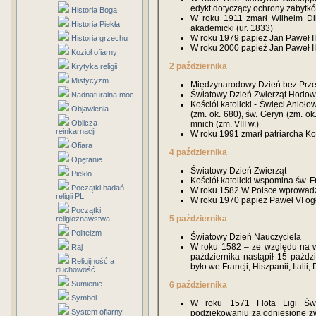
edykt dotyczący ochrony zabytk
Historia Boga
W roku 1911 zmarł Wilhelm Dilth
Historia Piekła
akademicki (ur. 1833)
W roku 1979 papież Jan Paweł II
Historia grzechu
W roku 2000 papież Jan Paweł I
Kozioł ofiarny
2 października
Krytyka religii
Mistycyzm
Międzynarodowy Dzień bez Prz
Światowy Dzień Zwierząt Hodow
Nadnaturalna moc
Kościół katolicki - Święci Anioło
Objawienia
(zm. ok. 680), św. Geryn (zm. ok
Oblicza
mnich (zm. VIII w.)
reinkarnacji
W roku 1991 zmarł patriarcha Ko
Ofiara
4 października
Opętanie
Światowy Dzień Zwierząt
Piekło
Kościół katolicki wspomina św. F
Początki badań
W roku 1582 W Polsce wprowadz
religii PL
W roku 1970 papież Paweł VI ogł
Początki
5 października
religioznawstwa
Politeizm
Światowy Dzień Nauczyciela
W roku 1582 – ze względu na w
Raj
października nastąpił 15 paździ
Religijność a
było we Francji, Hiszpanii, Itali
duchowość
Sumienie
6 października
Symbol
W roku 1571 Flota Ligi Świ
System ofiarny
podziękowaniu za odniesione zw