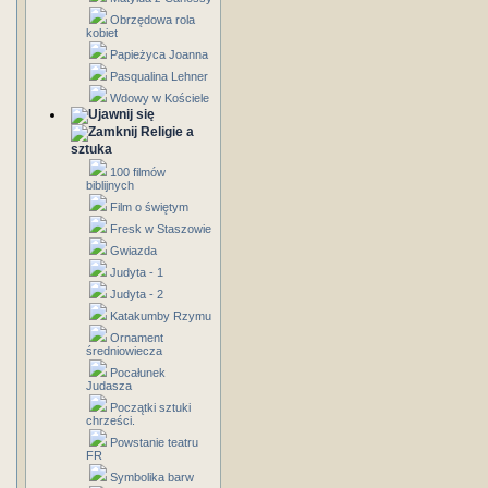
Obrzędowa rola
kobiet
Papieżyca Joanna
Pasqualina Lehner
Wdowy w Kościele
Religie a
sztuka
100 filmów
biblijnych
Film o świętym
Fresk w Staszowie
Gwiazda
Judyta - 1
Judyta - 2
Katakumby Rzymu
Ornament
średniowiecza
Pocałunek
Judasza
Początki sztuki
chrześci.
Powstanie teatru
FR
Symbolika barw