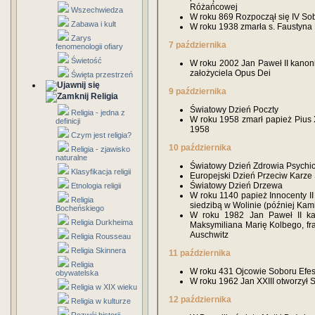
Różańcowej
Wszechwiedza
W roku 869 Rozpoczął się IV Sob
Zabawa i kult
W roku 1938 zmarła s. Faustyna
Zarys
7 października
fenomenologii ofiary
Świetość
W roku 2002 Jan Paweł II kanon
założyciela Opus Dei
Święta przestrzeń
9 października
Religia
Światowy Dzień Poczty
Religia - jedna z
W roku 1958 zmarł papież Pius XI
definicji
1958
Czym jest religia?
10 października
Religia - zjawisko
naturalne
Światowy Dzień Zdrowia Psychi
Klasyfikacja religii
Europejski Dzień Przeciw Karze 
Światowy Dzień Drzewa
Etnologia religii
W roku 1140 papież Innocenty II
Religia
siedzibą w Wolinie (później Ka
Bocheńskiego
W roku 1982 Jan Paweł II ka
Religia Durkheima
Maksymiliana Marię Kolbego, f
Auschwitz
Religia Rousseau
Religia Skinnera
11 października
Religia
W roku 431 Ojcowie Soboru Efesk
obywatelska
W roku 1962 Jan XXIII otworzył S
Religia w XIX wieku
12 października
Religia w kulturze