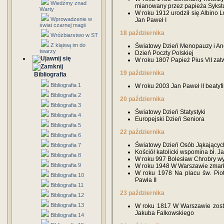
Wiedźmy znad
mianowany przez papieża Sykstu
Warty
W roku 1912 urodził się Albino L
Wprowadzenie w
Jan Paweł I
świat czarnej magii
18 października
Wróżbiarstwo w ST
Z klątwą im do
Światowy Dzień Menopauzy i A
twarzy
Dzień Poczty Polskiej
W roku 1807 Papież Pius VII zat
19 października
Bibliografia
Bibliografia 1
W roku 2003 Jan Paweł II beatyf
Bibliografia 2
20 października
Bibliografia 3
Światowy Dzień Statystyki
Bibliografia 4
Europejski Dzień Seniora
Bibliografia 5
22 października
Bibliografia 6
Światowy Dzień Osób Jąkającyc
Bibliografia 7
Kościół katolicki wspomina bł. J
Bibliografia 8
W roku 997 Bolesław Chrobry wyk
Bibliografia 9
W roku 1948 W Warszawie zmarł 
W roku 1978 Na placu św. Piotr
Bibliografia 10
Pawła II
Bibliografia 11
23 października
Bibliografia 12
Bibliografia 13
W roku 1817 W Warszawie został
Jakuba Falkowskiego
Bibliografia 14