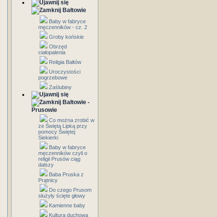
Bałtowie
Baby w fabryce
męczenników - cz. 2
Groby końskie
Obrzęd
ciałopalenia
Religia Bałtów
Uroczystości
pogrzebowe
Zaślubiny
Bałtowie -
Prusowie
Co można zrobić w
ze Świętą Lipką przy
pomocy Świętej
Siekierki
Baby w fabryce
męczenników czyli o
religii Prusów ciąg
dalszy
Baba Pruska z
Prątnicy
Do czego Prusom
służyły ścięte głowy
Kamienne baby
Kultura duchowa