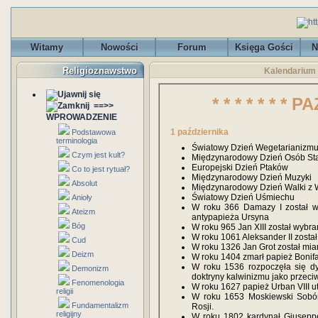
Witamy
Nowości
Forum
Księga Gości
N
Religioznawstwo
Kalendarium
* * * * * * * P
==>>
WPROWADZENIE
1 października
Podstawowa
terminologia
Światowy Dzień Wegetarianizm
Czym jest kult?
Międzynarodowy Dzień Osób St
Europejski Dzień Ptaków
Co to jest rytuał?
Międzynarodowy Dzień Muzyki
Absolut
Międzynarodowy Dzień Walki z
Światowy Dzień Uśmiechu
Anioły
W roku 366 Damazy I został w
Ateizm
antypapieża Ursyna
Bóg
W roku 965 Jan XIII został wybr
W roku 1061 Aleksander II zosta
Cud
W roku 1326 Jan Grot został m
Deizm
W roku 1404 zmarł papież Bonifac
W roku 1536 rozpoczęła się dys
Demonizm
doktryny kalwinizmu jako przeci
Fenomenologia
W roku 1627 papież Urban VIII 
religii
W roku 1653 Moskiewski Sobór 
Fundamentalizm
Rosji.
religijny
W roku 1802 kardynał Giuseppe