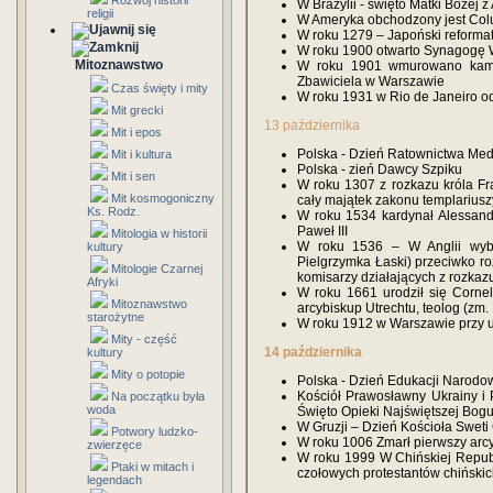
Rozwój historii
W Brazylii - święto Matki Bożej
religii
W Ameryka obchodzony jest Co
W roku 1279 – Japoński reforma
W roku 1900 otwarto Synagogę 
Mitoznawstwo
W roku 1901 wmurowano kami
Zbawiciela w Warszawie
Czas święty i mity
W roku 1931 w Rio de Janeiro o
Mit grecki
13 października
Mit i epos
Polska - Dzień Ratownictwa Me
Mit i kultura
Polska - zień Dawcy Szpiku
Mit i sen
W roku 1307 z rozkazu króla Fra
Mit kosmogoniczny
cały majątek zakonu templarius
Ks. Rodz.
W roku 1534 kardynał Alessandr
Paweł III
Mitologia w historii
W roku 1536 – W Anglii wybuc
kultury
Pielgrzymka Łaski) przeciwko ro
Mitologie Czarnej
komisarzy działających z rozkazu
Afryki
W roku 1661 urodził się Cornel
Mitoznawstwo
arcybiskup Utrechtu, teolog (zm.
starożytne
W roku 1912 w Warszawie przy ul
Mity - część
14 października
kultury
Mity o potopie
Polska - Dzień Edukacji Narodo
Kościół Prawosławny Ukrainy i 
Na początku była
woda
Święto Opieki Najświętszej Bog
W Gruzji – Dzień Kościoła Sweti
Potwory ludzko-
W roku 1006 Zmarł pierwszy arc
zwierzęce
W roku 1999 W Chińskiej Republ
Ptaki w mitach i
czołowych protestantów chińskic
legendach