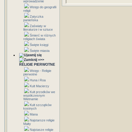
wprowadzenie
Wstęp do geografii
religii
Zatyczka
panieńska
Zaświaty w
literaturze i w sztuce
Śmierć w różnych
religiach świata
Święte księgi
Święte miasta
=>>
RELIGIE PIERWOTNE
Wstęp - Religie
pierwotne
Huna i Roa
Kult Macierzy
Kult przodków we
współczesnym
Wietnamie
Kult szczątków
kostnych
Mana
Najstarsze religie
Malty
Najstasze religie