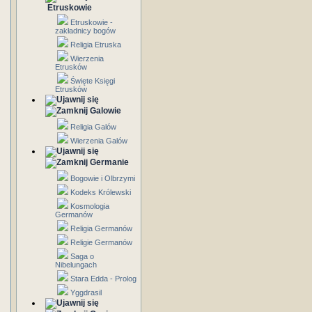
Etruskowie
Etruskowie -
zakładnicy bogów
Religia Etruska
Wierzenia
Etrusków
Święte Księgi
Etrusków
Galowie
Religia Galów
Wierzenia Galów
Germanie
Bogowie i Olbrzymi
Kodeks Królewski
Kosmologia
Germanów
Religia Germanów
Religie Germanów
Saga o
Nibelungach
Stara Edda - Prolog
Yggdrasil