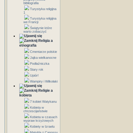
bibliografia
Turystyka religijna
1
Turystyka religijna
we Francji
Świątynie które
warto zobaczyć
Religia a
etnografia
Cmentarze polskie
Jajka wielkanocne
Podłaźniczka
Stary rok
Upiór!
Wampiry i Wilkołaki
Religie a
kobieta
7 kobiet Watykanu
Kobieta w
chrzescijaństwie
Kobieta w czasach
wypraw krzyżowych
Kobiety w Izraelu
Matylda z Canossy