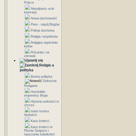
Polsce
Nieodparty urok
kastracji
Nowa duchowość
Piwo - napój Bogów
Policja duchowa
Religia i wspólnota
Religijne wędrówki
ludów
Różaniec na
zdrowie
Religie a
polityka
Boska polityka
Doktryna
Reagana
Hezbollah
wojownicy Boga
Historia wolności w
chrześ.
Islam kontra
hinduizm
Kara śmierci
Kara śmierci w
Piśmie Świętym i
nauczaniu katolickim