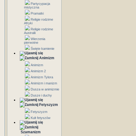
Partycypacja
mistyczna
Pramatki
Religie rodzime
Afryki
Religie rodzime
Australii
Wierzenia
pierwotne
Święte kamienie
Animizm
Animizm
Animizm 2
Animizm Tylora
Animizm i manizm
Dusza w animizmie
Dusze i duchy
Fetyszyzm
Fetyszyzm
Kult fetyszów
Szamanizm