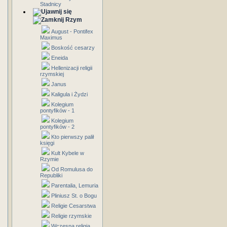
Stadnicy
Rzym
August - Pontifex
Maximus
Boskość cesarzy
Eneida
Hellenizacji religii
rzymskiej
Janus
Kaligula i Żydzi
Kolegium
pontyfików - 1
Kolegium
pontyfików - 2
Kto pierwszy palił
księgi
Kult Kybele w
Rzymie
Od Romulusa do
Republiki
Parentalia, Lemuria
Pliniusz St. o Bogu
Religie Cesarstwa
Religie rzymskie
Wczesna religia