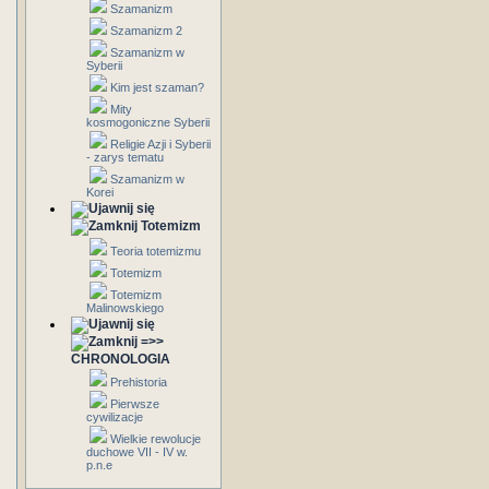
Szamanizm
Szamanizm 2
Szamanizm w
Syberii
Kim jest szaman?
Mity
kosmogoniczne Syberii
Religie Azji i Syberii
- zarys tematu
Szamanizm w
Korei
Totemizm
Teoria totemizmu
Totemizm
Totemizm
Malinowskiego
=>>
CHRONOLOGIA
Prehistoria
Pierwsze
cywilizacje
Wielkie rewolucje
duchowe VII - IV w.
p.n.e