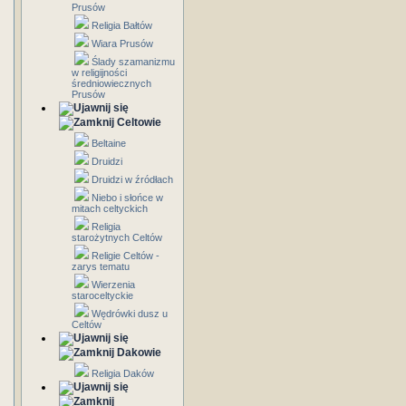
Prusów
Religia Bałtów
Wiara Prusów
Ślady szamanizmu
w religijności
średniowiecznych
Prusów
Celtowie
Beltaine
Druidzi
Druidzi w źródłach
Niebo i słońce w
mitach celtyckich
Religia
starożytnych Celtów
Religie Celtów -
zarys tematu
Wierzenia
staroceltyckie
Wędrówki dusz u
Celtów
Dakowie
Religia Daków