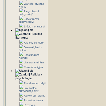
Wartości etyczne
XVII w.
Zarys filozofii
buddyjskiej 1
Zarys filozofii
buddyjskiej 2
Źródło moralności
Religie a
literatura
Anthony de Mello
Dante Alighieri -
Piekło
Konstandinos
Kawafis
Literatura religijna
Powieść religijna
Religia a
psychologia
Freud wobec religii
Jak zostać
przywódcą sekty
Konwersja religijna
Po końcu świata
Przeżycie