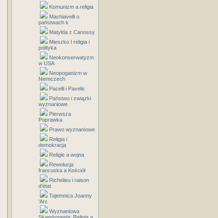
Komunizm a religia
Machiavelli o
państwach k
Matylda z Canossy
Mieszko I religia i
polityka
Neokonserwatyzm
w USA
Neopoganizm w
Niemczech
Pacelli i Pavelic
Państwo i związki
wyznaniowe
Pierwsza
Poprawka
Prawo wyznaniowe
Religia i
demokracja
Religie a wojna
Rewolucja
francuska a Kościół
Richelieu i raison
d'état
Tajemnica Joanny
'Arc
Wyznaniowa
Skandynawia: Religia a