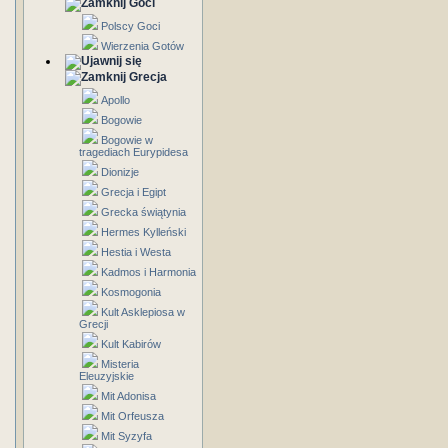
Goci
Polscy Goci
Wierzenia Gotów
Grecja
Apollo
Bogowie
Bogowie w
tragediach Eurypidesa
Dionizje
Grecja i Egipt
Grecka świątynia
Hermes Kylleński
Hestia i Westa
Kadmos i Harmonia
Kosmogonia
Kult Asklepiosa w
Grecji
Kult Kabirów
Misteria
Eleuzyjskie
Mit Adonisa
Mit Orfeusza
Mit Syzyfa