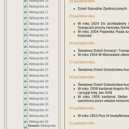
Bibliografia 15
24 października
Bibliografia 16
Dzień Narodów Zjednoczonych
Bibliografia 17
25 października
Bibliografia 18
W roku 1924 Do archikatedry 
Bibliografia 19
Szwajcarii prochy Henryka Sien
Bibliografia 20
W roku 2004 Papieska Rada Ius
Bibliografia 21
Kościoła”
Bibliografia 22
26 października
Bibliografia 23
Światowy Dzień Donacji i Transp
Bibliografia 24
W roku 1954 W Warszawie utwor
Bibliografia 25
27 października
Bibliografia 26
Światowy Dzień Dziedzictwa Au
Bibliografia 27
Bibliografia 28
28 października
Bibliografia 29
Światowy Dzień Dziedzictwa Au
Bibliografia 30
W roku 1958 kardynał Angelo Ron
i przyjął imię Jan XXIII
Bibliografia 31
W roku 1956 kardynał Stefan 
Bibliografia 32
uwolniony przez władze komuni
Bibliografia 33
30 października
Bibliografia 34
W roku 1853 Pius IX beatyfikował
Bibliografia 35
Bibliografia 36
31 października
Bibliografia