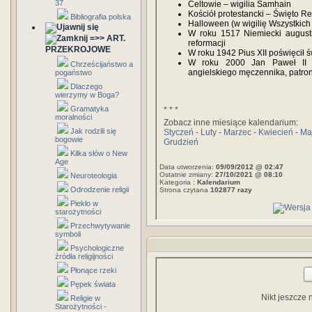
37
Celtowie – wigilia Samhain
Kościół protestancki – Święto Re
Bibliografia polska
Halloween (w wigilię Wszystkich
W roku 1517 Niemiecki augusti
=>> ART.
reformacji
PRZEKROJOWE
W roku 1942 Pius XII poświęcił 
W roku 2000 Jan Paweł II o
Chrześcijaństwo a
angielskiego męczennika, patro
pogaństwo
Dlaczego
wierzymy w Boga?
Gramatyka
* * *
moralności
Zobacz inne miesiące kalendarium:
Jak rodzili się
Styczeń
-
Luty
-
Marzec
-
Kwiecień
-
Ma
bogowie
Grudzień
Kilka słów o New
Age
Data utworzenia:
09/09/2012 @ 02:47
Ostatnie zmiany:
27/10/2021 @ 08:10
Neuroteologia
Kategoria :
Kalendarium
Odrodzenie religii
Strona czytana
102877 razy
Piekło w
starożytności
Przechwytywanie
symboli
Psychologiczne
źródła religijności
Płonące rzeki
Pępek świata
Nikt jeszcze 
Religie w
Starożytności -