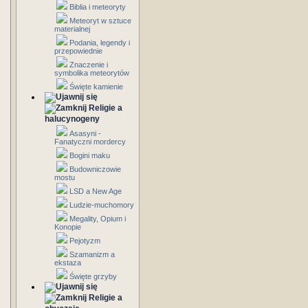
Biblia i meteoryty
Meteoryt w sztuce
materialnej
Podania, legendy i
przepowiednie
Znaczenie i
symbolika meteorytów
Święte kamienie
Religie a
halucynogeny
Asasyni -
Fanatyczni mordercy
Bogini maku
Budowniczowie
mostu
LSD a New Age
Ludzie-muchomory
Megality, Opium i
Konopie
Pejotyzm
Szamanizm a
ekstaza
Święte grzyby
Religie a