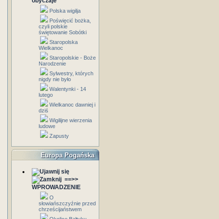
obyczaje
Polska wigilja
Poświęcić bożka,
czyli polskie
świętowanie Sobótki
Staropolska
Wielkanoc
Staropolskie - Boże
Narodzenie
Sylwestry, których
nigdy nie było
Walentynki - 14
lutego
Wielkanoc dawniej i
dziś
Wigilijne wierzenia
ludowe
Zapusty
Europa Pogańska
==>>
WPROWADZENIE
O
słowiańszczyźnie przed
chrześcijaństwem