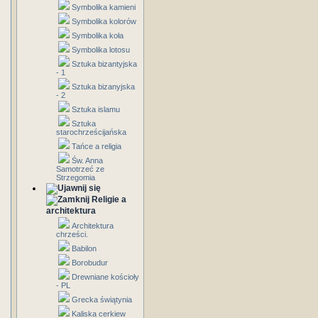
Symbolika kamieni
Symbolika kolorów
Symbolika koła
Symbolika lotosu
Sztuka bizantyjska
- 1
Sztuka bizanyjska
- 2
Sztuka islamu
Sztuka
starochrześcijańska
Tańce a religia
Św. Anna
Samotrzeć ze
Strzegomia
Religie a
architektura
Architektura
chrześci.
Babilon
Borobudur
Drewniane kościoły
- PL
Grecka świątynia
Kaliska cerkiew