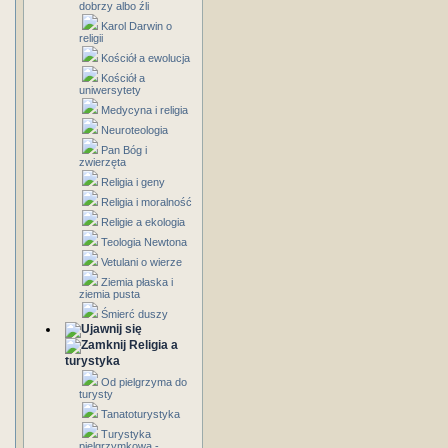
dobrzy albo źli
Karol Darwin o
religii
Kościół a ewolucja
Kościół a
uniwersytety
Medycyna i religia
Neuroteologia
Pan Bóg i
zwierzęta
Religia i geny
Religia i moralność
Religie a ekologia
Teologia Newtona
Vetulani o wierze
Ziemia płaska i
ziemia pusta
Śmierć duszy
Religia a
turystyka
Od pielgrzyma do
turysty
Tanatoturystyka
Turystyka
pielgrzymkowa -