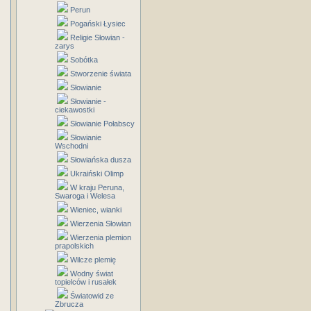
Perun
Pogański Łysiec
Religie Słowian -
zarys
Sobótka
Stworzenie świata
Słowianie
Słowianie -
ciekawostki
Słowianie Połabscy
Słowianie
Wschodni
Słowiańska dusza
Ukraiński Olimp
W kraju Peruna,
Swaroga i Welesa
Wieniec, wianki
Wierzenia Słowian
Wierzenia plemion
prapolskich
Wilcze plemię
Wodny świat
topielców i rusałek
Światowid ze
Zbrucza