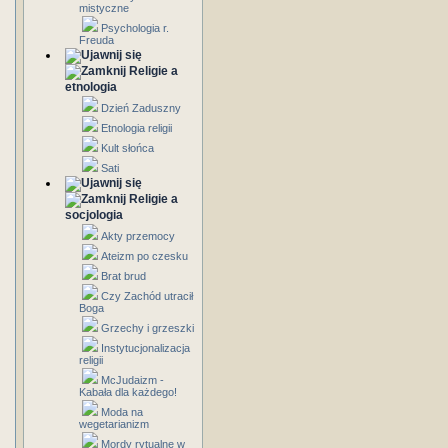
mistyczne
Psychologia r.
Freuda
Religie a
etnologia
Dzień Zaduszny
Etnologia religii
Kult słońca
Sati
Religie a
socjologia
Akty przemocy
Ateizm po czesku
Brat brud
Czy Zachód utracił
Boga
Grzechy i grzeszki
Instytucjonalizacja
religii
McJudaizm -
Kabała dla każdego!
Moda na
wegetarianizm
Mordy rytualne w