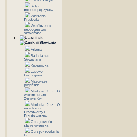
Okolice Bałtyku
Religie
Indoeuropejczyków
Wierzenia
Prasłowian
Współczesne
neopogaństwo
słowiańskie
Słowianie
Arkona
Badania nad
Słowianami
Kupalnocka
Ludowe
kosmogonie
Mazowsze
pogańskie
Mitologia - 1 cz. - O
wielkim dzbanie
Zerywanów
Mitologia - 2 cz. - O
narodzeniu
Przestworzy i
Przedstworzów
Obrzędowość
starosłowiańska
Obrzędy powitania
lata