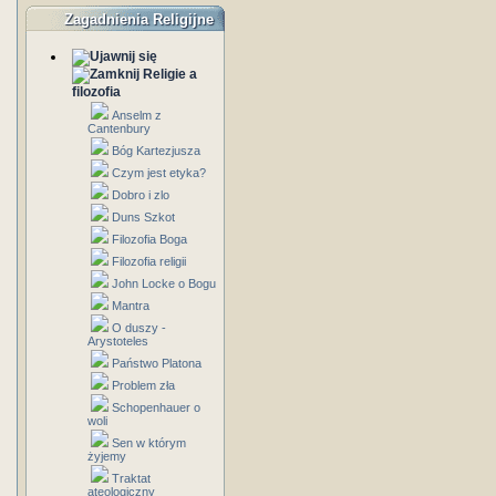
Zagadnienia Religijne
Religie a
filozofia
Anselm z
Cantenbury
Bóg Kartezjusza
Czym jest etyka?
Dobro i zlo
Duns Szkot
Filozofia Boga
Filozofia religii
John Locke o Bogu
Mantra
O duszy -
Arystoteles
Państwo Platona
Problem zła
Schopenhauer o
woli
Sen w którym
żyjemy
Traktat
ateologiczny