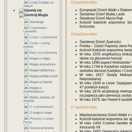
15 października
Znaki Zodiaku w
mitach
Europejski Dzień Walki z Rakiem
Światowy Dzień Białej Laski
Magia
Światowy Dzień Mycia Rąk
Astrologia
Kościół katolicki wspomina św
Kościoła)
Czarownice
Litewskie
16 października
Czary i czarownice
Światowy Dzień Żywności
Czary i czarty
Polska – Dzień Papieża Jana Paw
polskie
Kościół Katolicki wspomina świ
Kary za czarymary
W roku 1555 anglikańscy biskupi
stosie za głoszenie herezji
Magia a religia
W roku 1690 papież Aleksander 
Magia afrykańska
W roku 1749 w Kadyksie oddano d
Magia babilońska
siedziba diecezji Kadyksu i Ceut
W roku 1917 Święty Maksymi
Magia podbija świat
Niepokalanej
Magia w islamie
W roku 1939 w Lesie Szpęgaws
47 polskich księży
Magia w
W roku 1978 arcybiskup metropol
średniowieczu
na papieża jako pierwsza osoba 
Matka Joanna od
W roku 1979 Jan Paweł II opubl
Aniołów
O czarownicach
17 października
O pojęciu magii
Międzynarodowy Dzień Walki z
Procesy o czary -
Kościół katolicki wspomina św. I
Prusy
W roku 1404 Cosimo Gentile de’
Innocenty VII
Sztuka wróżenia
W roku 1483 Generalny inkwizy