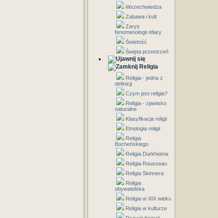
Wszechwiedza
Zabawa i kult
Zarys
fenomenologii ofiary
Świetość
Święta przestrzeń
Religia
Religia - jedna z
definicji
Czym jest religia?
Religia - zjawisko
naturalne
Klasyfikacja religii
Etnologia religii
Religia
Bocheńskiego
Religia Durkheima
Religia Rousseau
Religia Skinnera
Religia
obywatelska
Religia w XIX wieku
Religia w kulturze