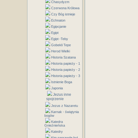
Chasydyzm
Czerwona Królowa
Czy Bóg istnieje
Echnaton
Egipcjanie
Egipt
Egipt -Teby
Gobekli Tepe
Herod Wielki
Historia Szatana
Historia papieży - 1
Historia papieży - 2
Historia papieży - 3
Istnienie Boga
Japonia
Jezus inne
spojrzenie
Jezus z Nazaretu
Karnak - świątynia
bogów
Katedra
Gnieźnieńska
Katedry
Kim naprawdę był