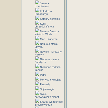
Jezus -
dzieciństwo
Katedra w
Strasburgu
Katedry gotyckie
Kody
chrześcijaństwa
Masaru Emoto -
Wieści z Wody
Mnisi i kacerze
Nauka o stanie
umyslu
Newton - Mroczny
Heretyk
Niebo na ziemi -
Buddyzm
Nieznana rodzina
Jezusa
Petra
Pierwsza Krucjata
Piramidy
Scjentologia
Skala
porównawcza planet
Skarby wczesnego
Średniowiecza