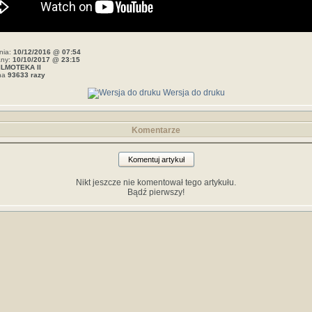
nia:
10/12/2016 @ 07:54
any:
10/10/2017 @ 23:15
ILMOTEKA II
ana
93633 razy
Wersja do druku
Komentarze
Komentuj artykuł
Nikt jeszcze nie komentował tego artykułu.
Bądź pierwszy!