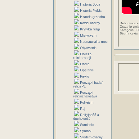
Historia Boga
Historia Piekła
Historia grzechu
Kozioł ofiarny
Data utworze
Ostatnie zmi
Krytyka religii
Kategoria :
F
Strona czyt
Mistycyzm
Nadnaturalna moc
Objawienia
Oblicza
reinkarnacji
Ofiara
Opętanie
Piekło
Początki badań
religii PL
Początki
religioznawstwa
Politeizm
Raj
Religijność a
duchowość
Sumienie
Symbol
System ofiarny