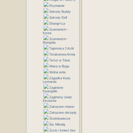
Rzymianie
Sekrety Buddy
Sekrety Delf
Shangri-La
Szamanizm -
Korea
Szamanizm -
Mongolia
Tajemnica 3 Króli
Terakotowa Armia
Terror w Tokio
Wiara w Boga
Wolna wola
Zagadka Kodu
Leonarda
Zaginione
Ewangelie
Zaginiony świat
Etrusków
Zakazane miasto
Zakazane obrzędy
Średniowiecze
Św. Mikołaj
Życie i śmierć bez