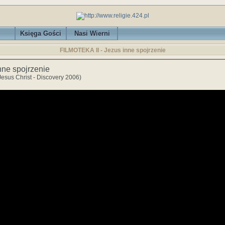
Księga Gości
Nasi Wierni
FILMOTEKA II - Jezus inne spojrzenie
nne spojrzenie
Jesus Christ - Discovery 2006)