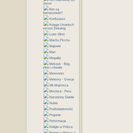
Jezus
Kim są
Samarytanie?
Konfucjusz
Księga Umarłych
versus Dekalog
Luter (film)
Machu Picchu
Majowie
Mari
Megality
Meksyk - Bóg,
złoto i chwała
Mennonici
Meteory - Grecja
Mit Mojżesza
Mochica - Peru
Narodziny Diabła
Nubia
Podświadomość
Poganie
Reformacja
Religie w Polsce
Religie w Polsce 2