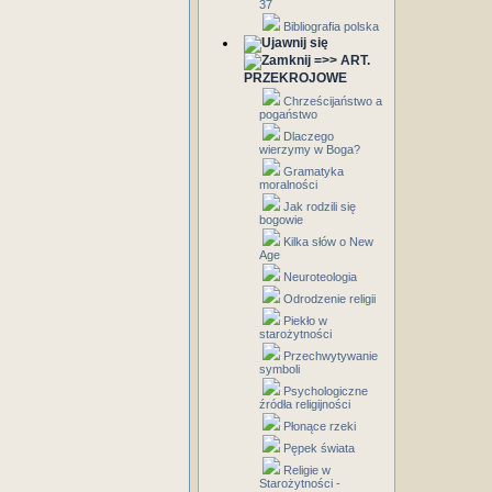
37
Bibliografia polska
=>> ART.
PRZEKROJOWE
Chrześcijaństwo a
pogaństwo
Dlaczego
wierzymy w Boga?
Gramatyka
moralności
Jak rodzili się
bogowie
Kilka słów o New
Age
Neuroteologia
Odrodzenie religii
Piekło w
starożytności
Przechwytywanie
symboli
Psychologiczne
źródła religijności
Płonące rzeki
Pępek świata
Religie w
Starożytności -