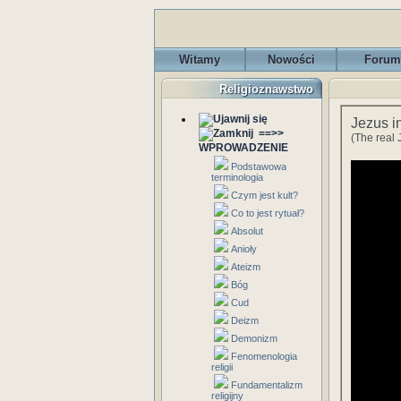
Witamy
Nowości
Forum
Religioznawstwo
Jezus i
==>>
(The real 
WPROWADZENIE
Podstawowa
terminologia
Czym jest kult?
Co to jest rytuał?
Absolut
Anioły
Ateizm
Bóg
Cud
Deizm
Demonizm
Fenomenologia
religii
Fundamentalizm
religijny