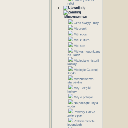
Rozwój historii
religii
Mitoznawstwo
Czas święty i mity
Mit grecki
Mit i epos
Mit i kultura
Mit i sen
Mit kosmogoniczny
Ks. Rodz.
Mitologia w historii
kultury
Mitologie Czarnej
Afryki
Mitoznawstwo
starożytne
Mity - część
kultury
Mity o potopie
Na początku była
woda
Potwory ludzko-
zwierzęce
Ptaki w mitach i
legendach