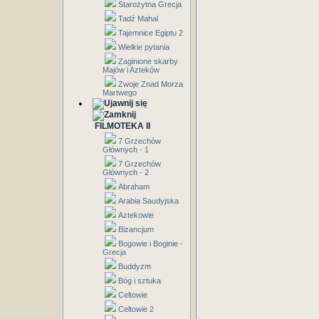
Starożytna Grecja
Tadź Mahal
Tajemnice Egiptu 2
Wielkie pytania
Zaginione skarby
Majów i Azteków
Zwoje Znad Morza
Martwego
FILMOTEKA II
7 Grzechów
Głównych - 1
7 Grzechów
Głównych - 2
Abraham
Arabia Saudyjska
Aztekowie
Bizancjum
Bogowie i Boginie -
Grecja
Buddyzm
Bóg i sztuka
Celtowie
Celtowie 2