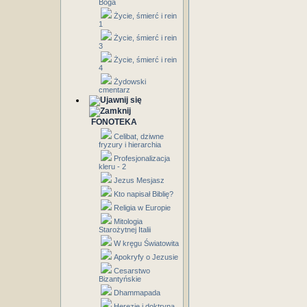
Boga
Życie, śmierć i rein
1
Życie, śmierć i rein
3
Życie, śmierć i rein
4
Żydowski
cmentarz
FONOTEKA
Celibat, dziwne
fryzury i hierarchia
Profesjonalizacja
kleru - 2
Jezus Mesjasz
Kto napisał Biblię?
Religia w Europie
Mitologia
Starożytnej Italii
W kręgu Światowita
Apokryfy o Jezusie
Cesarstwo
Bizantyńskie
Dhammapada
Herezje i doktryna