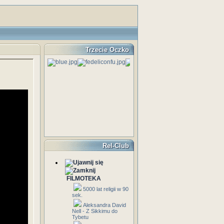
Trzecie Oczko
Rel-Club
FILMOTEKA
5000 lat religii w 90
sek.
Aleksandra David
Nell - Z Sikkimu do
Tybetu