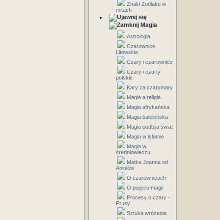
Znaki Zodiaku w
mitach
Magia
Astrologia
Czarownice
Litewskie
Czary i czarownice
Czary i czarty
polskie
Kary za czarymary
Magia a religia
Magia afrykańska
Magia babilońska
Magia podbija świat
Magia w islamie
Magia w
średniowieczu
Matka Joanna od
Aniołów
O czarownicach
O pojęciu magii
Procesy o czary -
Prusy
Sztuka wróżenia