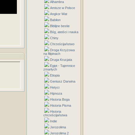
Alhambra
Amisze w Polsce
Angkor Wat
Babilon
Biblijne bestie
Bóg, ateiści i nauka
Chiny
Chrześcijaństwo
Droga Krzyżowa
na filipinach
Druga Krucjata
Egipt - Tajemnice
zmarłych
Etiopia
Geniusz Darwina
Hetyci
Hipnoza
Historia Boga
Historia Pisma
Historia
chrześcijaństwa
Indie
Jerozolima
Jerozolima 2