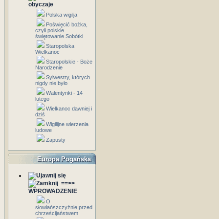
obyczaje
Polska wigilja
Poświęcić bożka,
czyli polskie
świętowanie Sobótki
Staropolska
Wielkanoc
Staropolskie - Boże
Narodzenie
Sylwestry, których
nigdy nie było
Walentynki - 14
lutego
Wielkanoc dawniej i
dziś
Wigilijne wierzenia
ludowe
Zapusty
Europa Pogańska
==>>
WPROWADZENIE
O
słowiańszczyźnie przed
chrześcijaństwem