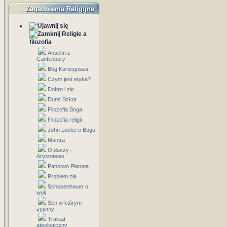
Zagadnienia Religijne
Religie a
filozofia
Anselm z
Cantenbury
Bóg Kartezjusza
Czym jest etyka?
Dobro i zlo
Duns Szkot
Filozofia Boga
Filozofia religii
John Locke o Bogu
Mantra
O duszy -
Arystoteles
Państwo Platona
Problem zła
Schopenhauer o
woli
Sen w którym
żyjemy
Traktat
ateologiczny