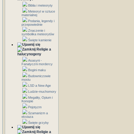
Biblia i meteoryty
Meteoryt w sztuce
materialnej
Podania, legendy i
przepowiednie
Znaczenie i
symbolika meteorytów
Święte kamienie
Religie a
halucynogeny
Asasyni -
Fanatyczni mordercy
Bogini maku
Budowniczowie
mostu
LSD a New Age
Ludzie-muchomory
Megality, Opium i
Konopie
Pejotyzm
Szamanizm a
ekstaza
Święte grzyby
Religie a