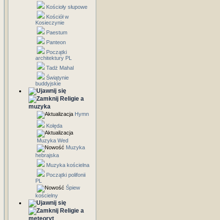
Kościoły słupowe
Kościół w
Kosieczynie
Paestum
Panteon
Początki
architektury PL
Tadż Mahal
Świątynie
buddyjskie
Religie a
muzyka
Hymn
Kolęda
Muzyka Wed
Muzyka
hebrajska
Muzyka kościelna
Początki polifonii
PL
Śpiew
kościelny
Religie a
meteoryt