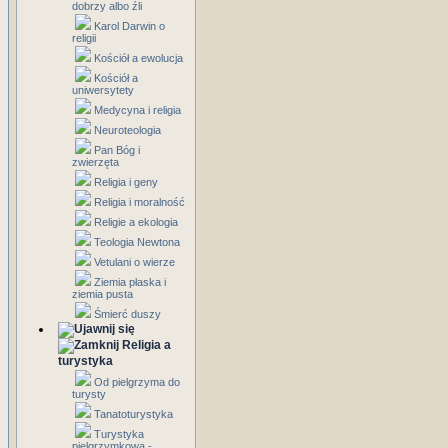
dobrzy albo źli
Karol Darwin o
religii
Kościół a ewolucja
Kościół a
uniwersytety
Medycyna i religia
Neuroteologia
Pan Bóg i
zwierzęta
Religia i geny
Religia i moralność
Religie a ekologia
Teologia Newtona
Vetulani o wierze
Ziemia płaska i
ziemia pusta
Śmierć duszy
Religia a
turystyka
Od pielgrzyma do
turysty
Tanatoturystyka
Turystyka
pielgrzymkowa -