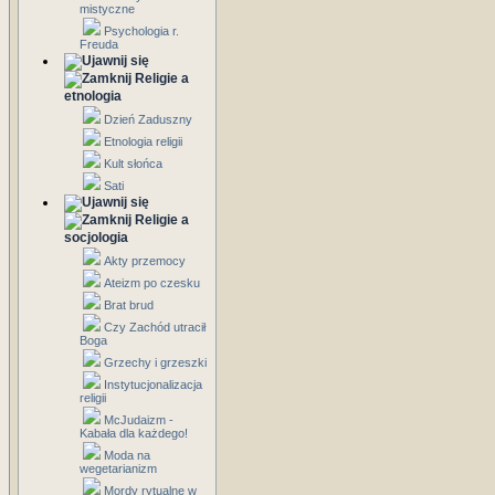
mistyczne
Psychologia r.
Freuda
Religie a
etnologia
Dzień Zaduszny
Etnologia religii
Kult słońca
Sati
Religie a
socjologia
Akty przemocy
Ateizm po czesku
Brat brud
Czy Zachód utracił
Boga
Grzechy i grzeszki
Instytucjonalizacja
religii
McJudaizm -
Kabała dla każdego!
Moda na
wegetarianizm
Mordy rytualne w