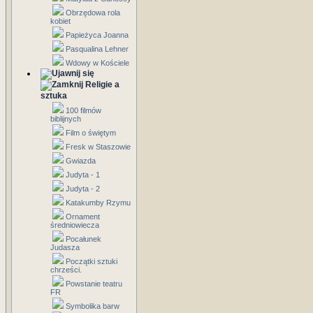
Obrzędowa rola
kobiet
Papieżyca Joanna
Pasqualina Lehner
Wdowy w Kościele
Religie a
sztuka
100 filmów
biblijnych
Film o świętym
Fresk w Staszowie
Gwiazda
Judyta - 1
Judyta - 2
Katakumby Rzymu
Ornament
średniowiecza
Pocałunek
Judasza
Początki sztuki
chrześci.
Powstanie teatru
FR
Symbolika barw