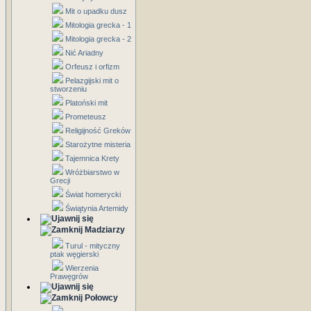
Mit o upadku dusz
Mitologia grecka - 1
Mitologia grecka - 2
Nić Ariadny
Orfeusz i orfizm
Pelazgijski mit o
stworzeniu
Platoński mit
Prometeusz
Religijność Greków
Starożytne misteria
Tajemnica Krety
Wróżbiarstwo w
Grecji
Świat homerycki
Świątynia Artemidy
Madziarzy
Turul - mityczny
ptak węgierski
Wierzenia
Prawęgrów
Połowcy