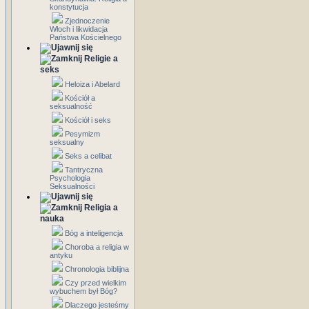
konstytucja
Zjednoczenie
Włoch i likwidacja
Państwa Kościelnego
Religie a
seks
Heloiza i Abelard
Kościół a
seksualność
Kościół i seks
Pesymizm
seksualny
Seks a celibat
Tantryczna
Psychologia
Seksualności
Religia a
nauka
Bóg a inteligencja
Choroba a religia w
antyku
Chronologia biblijna
Czy przed wielkim
wybuchem był Bóg?
Dlaczego jesteśmy