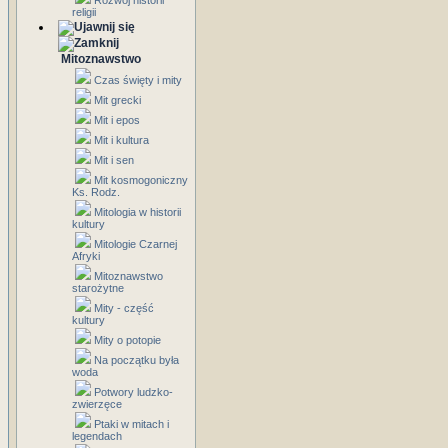
Rozwój historii
religii
Mitoznawstwo
Czas święty i mity
Mit grecki
Mit i epos
Mit i kultura
Mit i sen
Mit kosmogoniczny
Ks. Rodz.
Mitologia w historii
kultury
Mitologie Czarnej
Afryki
Mitoznawstwo
starożytne
Mity - część
kultury
Mity o potopie
Na początku była
woda
Potwory ludzko-
zwierzęce
Ptaki w mitach i
legendach