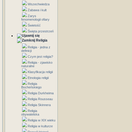
Wszechwiedza
Zabawa i kult
Zarys
fenomenologii ofiary
Świetość
Święta przestrzeń
Religia
Religia - jedna z
definicji
Czym jest religia?
Religia - zjawisko
naturalne
Klasyfikacja religii
Etnologia religii
Religia
Bocheńskiego
Religia Durkheima
Religia Rousseau
Religia Skinnera
Religia
obywatelska
Religia w XIX wieku
Religia w kulturze