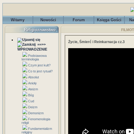
Witamy
Nowości
Forum
Księga Gości
Na
Religioznawstwo
FILMOTE
Życie, Śmierć i Reinkarnacja cz.3
==>>
WPROWADZENIE
Podstawowa
terminologia
Czym jest kult?
Co to jest rytuał?
Absolut
Anioły
Ateizm
Bóg
Cud
Deizm
Demonizm
Fenomenologia
religii
Fundamentalizm
religijny