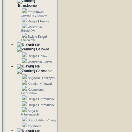
Etruskowie
Etruskowie -
zakładnicy bogów
Religia Etruska
Wierzenia
Etrusków
Święte Księgi
Etrusków
Galowie
Religia Galów
Wierzenia Galów
Germanie
Bogowie i Olbrzymi
Kodeks Królewski
Kosmologia
Germanów
Religia Germanów
Religie Germanów
Saga o
Nibelungach
Stara Edda - Prolog
Yggdrasil