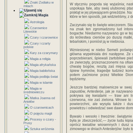
Znaki Zodiaku w
W styczniu pogoda się wyjaśnia; nas
mitach
uspokaja fale, aby swej ulubionej pt
piskląt w jej plywającem gnieździe. Na
Magia
które w ten sposób, jak widzieliśmy, z d
Astrologia
Zaczynało się to święto wieczorem. St
Czarownice
na znak ten zgromadzony lud inton
Litewskie
bogactw. Niedarmo nazywano go w tej 
do królestwa cieniów po duszę matk
Czary i czarownice
tebańskim, i poniósł ją w niebiosa.
Czary i czarty
polskie
Wzniesionej w niebo Semeli poświęc
Kary za czarymary
główna wypełniała dni następne. Ze w
poprzebierani, śpiewali żartobliwe pie
Magia a religia
ze zwierzęty, przeznaczonemi na ofiar
Magia afrykańska
chwalę bogów, resztą zaś mięsa uga
śpiew hymnów, tragedje tudzież kome
Magia babilońska
potem zaćmione przez Wielkie Dioni
Magia podbija świat
będziemy.
Magia w islamie
Jeszcze bardziej malownicze w swej 
Magia w
zapustów, Antesterje, jak je nazywano,
średniowieczu
pokrywa się kwiatami — traw ani li
Matka Joanna od
czerwona, nie zaś zielona. Wrowe to 
Aniołów
powierzchni, ale wysyła także i du
O czarownicach
powietrzu i odwiedzać swe dawne dom
O pojęciu magii
Bywało i wesoło i trwożnie: świątyn
Procesy o czary -
była je zbezcześcić,— życie ludu kip
Prusy
oprócz kwiatów wiosennych i dusz u
zimowego w dniach Antesterjów: było t
Sztuka wróżenia