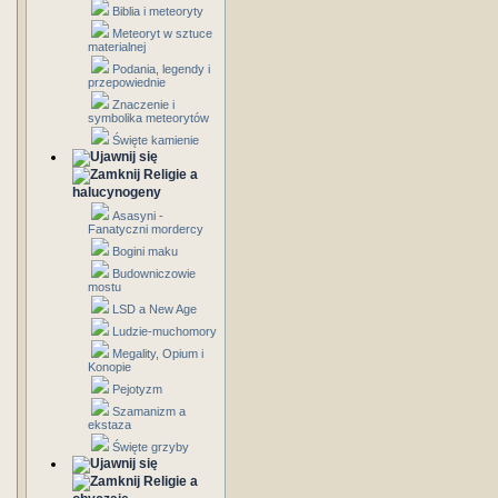
Biblia i meteoryty
Meteoryt w sztuce
materialnej
Podania, legendy i
przepowiednie
Znaczenie i
symbolika meteorytów
Święte kamienie
Religie a
halucynogeny
Asasyni -
Fanatyczni mordercy
Bogini maku
Budowniczowie
mostu
LSD a New Age
Ludzie-muchomory
Megality, Opium i
Konopie
Pejotyzm
Szamanizm a
ekstaza
Święte grzyby
Religie a