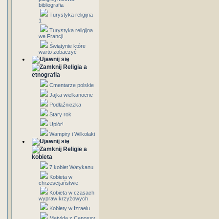
bibliografia
Turystyka religijna
1
Turystyka religijna
we Francji
Świątynie które
warto zobaczyć
Religia a
etnografia
Cmentarze polskie
Jajka wielkanocne
Podłaźniczka
Stary rok
Upiór!
Wampiry i Wilkołaki
Religie a
kobieta
7 kobiet Watykanu
Kobieta w
chrzescijaństwie
Kobieta w czasach
wypraw krzyżowych
Kobiety w Izraelu
Matylda z Canossy