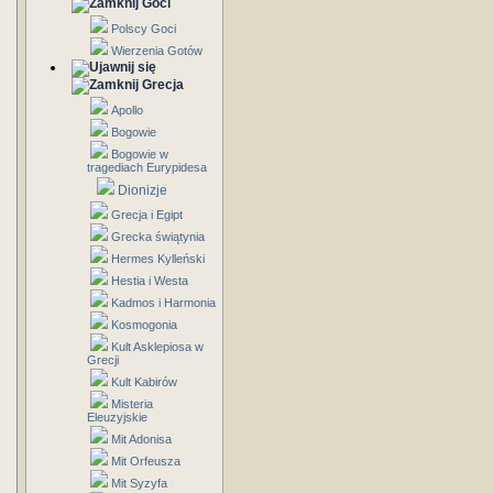
Goci
Polscy Goci
Wierzenia Gotów
Grecja
Apollo
Bogowie
Bogowie w
tragediach Eurypidesa
Dionizje
Grecja i Egipt
Grecka świątynia
Hermes Kylleński
Hestia i Westa
Kadmos i Harmonia
Kosmogonia
Kult Asklepiosa w
Grecji
Kult Kabirów
Misteria
Eleuzyjskie
Mit Adonisa
Mit Orfeusza
Mit Syzyfa