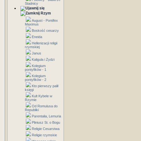
Stadnicy
Rzym
August - Pontifex
Maximus
Boskość cesarzy
Eneida
Hellenizacji religii
rzymskiej
Janus
Kaligula i Żydzi
Kolegium
pontyfików - 1
Kolegium
pontyfików - 2
Kto pierwszy palił
księgi
Kult Kybele w
Rzymie
Od Romulusa do
Republiki
Parentalia, Lemuria
Pliniusz St. o Bogu
Religie Cesarstwa
Religie rzymskie