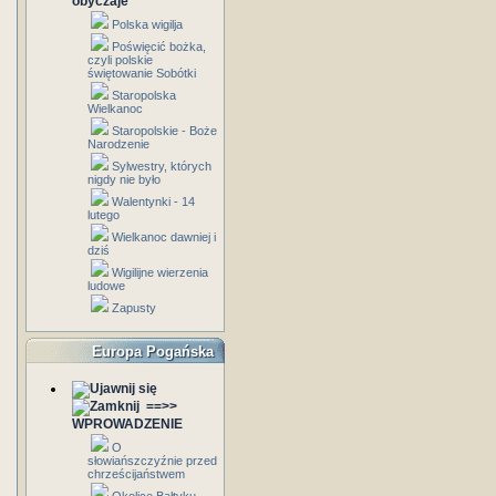
obyczaje
Polska wigilja
Poświęcić bożka,
czyli polskie
świętowanie Sobótki
Staropolska
Wielkanoc
Staropolskie - Boże
Narodzenie
Sylwestry, których
nigdy nie było
Walentynki - 14
lutego
Wielkanoc dawniej i
dziś
Wigilijne wierzenia
ludowe
Zapusty
Europa Pogańska
==>>
WPROWADZENIE
O
słowiańszczyźnie przed
chrześcijaństwem