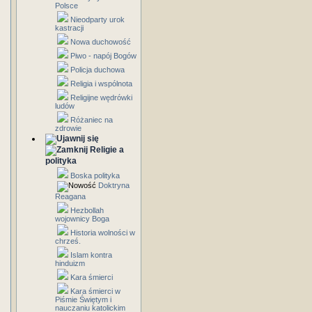
Polsce
Nieodparty urok
kastracji
Nowa duchowość
Piwo - napój Bogów
Policja duchowa
Religia i wspólnota
Religijne wędrówki
ludów
Różaniec na
zdrowie
Religie a
polityka
Boska polityka
Doktryna
Reagana
Hezbollah
wojownicy Boga
Historia wolności w
chrześ.
Islam kontra
hinduizm
Kara śmierci
Kara śmierci w
Piśmie Świętym i
nauczaniu katolickim