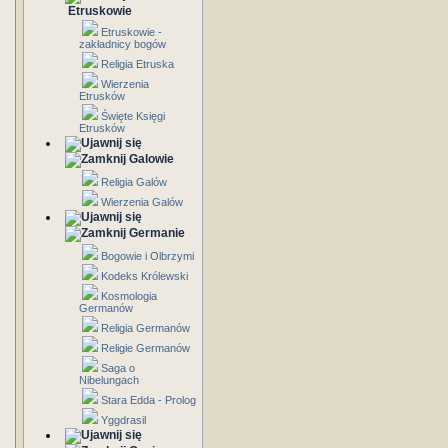
Etruskowie
Etruskowie -
zakładnicy bogów
Religia Etruska
Wierzenia
Etrusków
Święte Księgi
Etrusków
Galowie
Religia Galów
Wierzenia Galów
Germanie
Bogowie i Olbrzymi
Kodeks Królewski
Kosmologia
Germanów
Religia Germanów
Religie Germanów
Saga o
Nibelungach
Stara Edda - Prolog
Yggdrasil