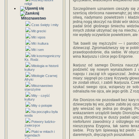
igrzyskami, właściwymi wiejskiemu otoc
Rozwój historii
religii
Szczególnem uznaniem cieszyły się z
szerścią obrócona nawewnątrz; jej st
oliwą, nadymano powietrzem i kładzi
Mitoznawstwo
jedną nogą skoczyć na śliski wór skórz
Czas święty i mity
padał śród głośnego śmiechu widzów.
innych zdołał utrzymać się na miechu,
Mit grecki
nie wydęty oczywiście powietrzem, al
Mit i epos
Tak bawili się mężczyźni — i parobc
Mit i kultura
dziewcząt. Zgromadziwszy się w poblis
Mit i sen
prawdopodobnie, dla siebie. W obyc
Mit kosmogoniczny
wina Ikarjuszu i córce jego Erigonie.
Ks. Rodz.
Ikarjusz od samego Dioniza nauczył
Mitologia w historii
podzielić się nowym wynalazkiem z w
kultury
napoju i zaczął ich ugaszczać. Jedn
Mitologie Czarnej
miary: sięgnęli po czarę Krzywdy głowa 
Afryki
że zostali otruci, i zabili Ikarjusza. 
Mitoznawstwo
szukać swego ojca, wziąwszy ze sobą
starożytne
odnalazła nie ojca, ale jego grób. Z ro
Mity - część
kultury
Ale Dionizos nie pozostawił bez kary
dziewczęta tej wsi, gdzie zabito jej o
Mity o potopie
jęły wieszać się jedna po drugiej. Prz
Na początku była
wskazaniem urządzili święto Dionizjów 
woda
urazą zbrodniczą w duszy padali upici
niefortunni zawodnicy z oślizgłego mi
Potwory ludzko-
zwierzęce
nieszczęsna Erygona, tak samo teraz,
siebie. Przy tym śpiewają też pieśni 
Ptaki w mitach i
daremnych, dręczących poszukiwań.
legendach