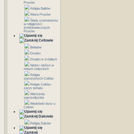
Prusów
Religia Bałtów
Wiara Prusów
Ślady szamanizmu
w religijności
średniowiecznych
Prusów
Celtowie
Beltaine
Druidzi
Druidzi w źródłach
Niebo i słońce w
mitach celtyckich
Religia
starożytnych Celtów
Religie Celtów -
zarys tematu
Wierzenia
staroceltyckie
Wędrówki dusz u
Celtów
Dakowie
Religia Daków