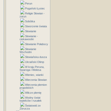
Perun
Pogański Łysiec
Religie Słowian -
zarys
Sobótka
Stworzenie świata
Słowianie
Słowianie -
ciekawostki
Słowianie Połabscy
Słowianie
Wschodni
Słowiańska dusza
Ukraiński Olimp
W kraju Peruna,
Swaroga i Welesa
Wieniec, wianki
Wierzenia Słowian
Wierzenia plemion
prapolskich
Wilcze plemię
Wodny świat
topielców i rusałek
Światowid ze
Zbrucza