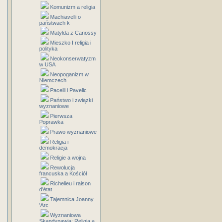
Komunizm a religia
Machiavelli o
państwach k
Matylda z Canossy
Mieszko I religia i
polityka
Neokonserwatyzm
w USA
Neopoganizm w
Niemczech
Pacelli i Pavelic
Państwo i związki
wyznaniowe
Pierwsza
Poprawka
Prawo wyznaniowe
Religia i
demokracja
Religie a wojna
Rewolucja
francuska a Kościół
Richelieu i raison
d'état
Tajemnica Joanny
'Arc
Wyznaniowa
Skandynawia: Religia a