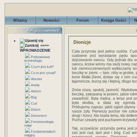
Witamy
Nowości
Forum
Księga Gości
N
Religioznawstwo
Dionizje
==>>
WPROWADZENIE
Cała przyroda jest pełna cudów. Cud
cudowne jest wyrastanie pędu spoza
Podstawowa
dojrzewanie owocu. Gdy jednak dla ws
terminologia
owocu, krzew winny ma swój nowy, naj
Czym jest kult?
lub ciemnoczerwonych wytłaczamy sok
beczkę w ziemi — tam, niby w grobie, p
Co to jest rytuał?
łonie Matki-Ziemi, dzieje się z nim c
Absolut
tajemnicze, burzą się i kłębią; długo toc
Anioły
Znów cisza, spokój, jasność. Wydoby
Ateizm
beczkę, zakopaną w jesieni, jakże odmi
Bóg
zawartość. Była mętna, a teraz jest pr
była słodka, a stała się ognista 
Cud
Próbujemy napoju: jakiś ogień płynny
Deizm
nasze żyły. Pierwszy puchar nie szko
drugi i trzeci. Ale biada temu, kto dotkn
Demonizm
Puchar czwarty jest pucharem krzywdy!
Fenomenologia
religii
Tak, oczywiście: przyroda pełna jest 
Fundamentalizm
zaś jest cud, tam jest i bóg. Cud win
religijny