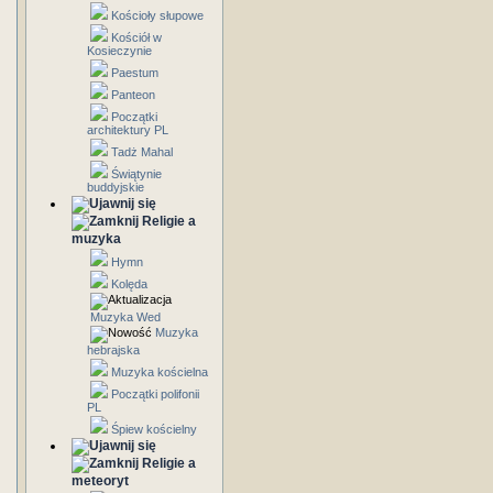
Kościoły słupowe
Kościół w
Kosieczynie
Paestum
Panteon
Początki
architektury PL
Tadż Mahal
Świątynie
buddyjskie
Religie a
muzyka
Hymn
Kolęda
Muzyka Wed
Muzyka
hebrajska
Muzyka kościelna
Początki polifonii
PL
Śpiew kościelny
Religie a
meteoryt