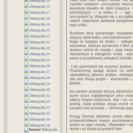
Takie było owo święto lutowe. Ale ja
Bibliografia 15
zaćmiła blaskiem uroczystość marco
Bibliografia 16
pierwszej kwadry do pełni książyca.
późniejszych — w wieku V — gdy A
Bibliografia 17
uroczystość ta zbiegała się z początki
Bibliografia 18
ratami, należnemi skarbowi związkow
Bibliografia 19
jego uroku.
Bibliografia 20
Rankiem dnia pierwszego obywatele g
Bibliografia 21
stojącą obok teatru, pod południowym
boga ze świątyni do teatru — odległ
Bibliografia 22
uprzednia, dłuższa wycieczka z Aten d
Bibliografia 23
dopiero wrócił do miasta i zajął mie
Akademosa w odległości mniej - więcej
Bibliografia 24
sama w przybliżeniu odległość dzieliła o
Bibliografia 25
Bibliografia 26
I oto zgromadzili się wszyscy: kapłani
Powszechną uwagę skupia na sobie 
Bibliografia 27
obywatelscy, główne postaci, działając
Bibliografia 28
oka jest druga grupa— dziewczęta—,,
głowie.
Bibliografia 29
Bibliografia 30
Na samym przedzie kroczą młodzieńcy
sunie przez najpiękniejsze ulice mia
Bibliografia 31
ołtarzy bogów rodzimych, aby i ich ucz
Bibliografia 32
bramą, dalej wiedzie droga przed mi
Bibliografia 33
oznajmi celu procesji — zielonego gaj
Bibliografia 34
Posąg Dioniza stawiano przed ołtar
Bibliografia 35
przewodnictwem swego wychowawcy,
pieśni na jego chwałę. Obywatele i ob
Bibliografia 36
duma i na dzieja przyszłych Aten.
Bibliografia