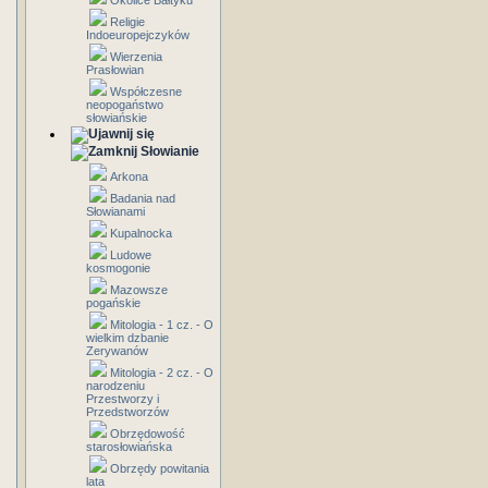
Okolice Bałtyku
Religie
Indoeuropejczyków
Wierzenia
Prasłowian
Współczesne
neopogaństwo
słowiańskie
Słowianie
Arkona
Badania nad
Słowianami
Kupalnocka
Ludowe
kosmogonie
Mazowsze
pogańskie
Mitologia - 1 cz. - O
wielkim dzbanie
Zerywanów
Mitologia - 2 cz. - O
narodzeniu
Przestworzy i
Przedstworzów
Obrzędowość
starosłowiańska
Obrzędy powitania
lata