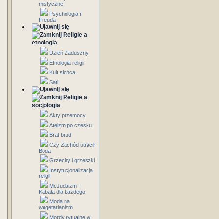
mistyczne
Psychologia r.
Freuda
Religie a
etnologia
Dzień Zaduszny
Etnologia religii
Kult słońca
Sati
Religie a
socjologia
Akty przemocy
Ateizm po czesku
Brat brud
Czy Zachód utracił
Boga
Grzechy i grzeszki
Instytucjonalizacja
religii
McJudaizm -
Kabała dla każdego!
Moda na
wegetarianizm
Mordy rytualne w