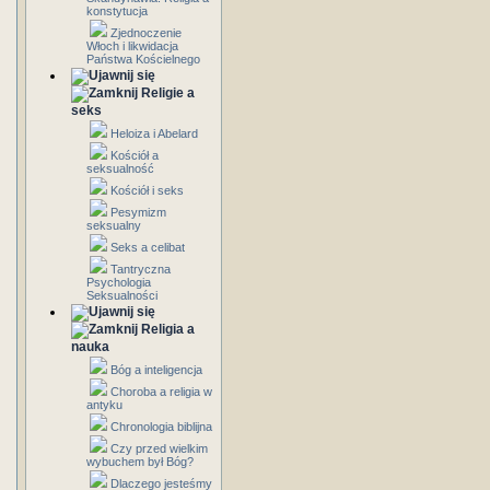
konstytucja
Zjednoczenie
Włoch i likwidacja
Państwa Kościelnego
Religie a
seks
Heloiza i Abelard
Kościół a
seksualność
Kościół i seks
Pesymizm
seksualny
Seks a celibat
Tantryczna
Psychologia
Seksualności
Religia a
nauka
Bóg a inteligencja
Choroba a religia w
antyku
Chronologia biblijna
Czy przed wielkim
wybuchem był Bóg?
Dlaczego jesteśmy