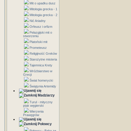
Mit o upadku dusz
Mitologia grecka - 1
Mitologia grecka - 2
Nić Ariadny
Orfeusz i orfizm
Pelazgijski mit o
stworzeniu
Platoński mit
Prometeusz
Religijność Greków
Starożytne misteria
Tajemnica Krety
Wróżbiarstwo w
Grecji
Świat homerycki
Świątynia Artemidy
Madziarzy
Turul - mityczny
ptak węgierski
Wierzenia
Prawęgrów
Połowcy
Połowcy - Baba ze