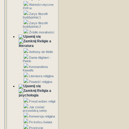
Wartości etyczne
XVII w.
Zarys filozofii
buddyjskiej 1
Zarys filozofii
buddyjskiej 2
Źródło moralności
Religie a
literatura
Anthony de Mello
Dante Alighieri -
Piekło
Konstandinos
Kawafis
Literatura religijna
Powieść religijna
Religia a
psychologia
Freud wobec religii
Jak zostać
przywódcą sekty
Konwersja religijna
Po końcu świata
Przeżycie