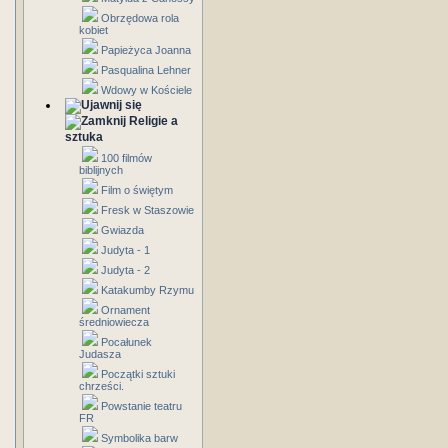
Obrzędowa rola
kobiet
Papieżyca Joanna
Pasqualina Lehner
Wdowy w Kościele
Religie a
sztuka
100 filmów
biblijnych
Film o świętym
Fresk w Staszowie
Gwiazda
Judyta - 1
Judyta - 2
Katakumby Rzymu
Ornament
średniowiecza
Pocałunek
Judasza
Początki sztuki
chrześci.
Powstanie teatru
FR
Symbolika barw