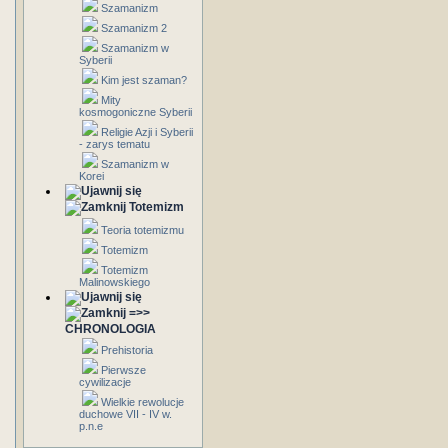
Szamanizm
Szamanizm 2
Szamanizm w
Syberii
Kim jest szaman?
Mity
kosmogoniczne Syberii
Religie Azji i Syberii
- zarys tematu
Szamanizm w
Korei
Totemizm
Teoria totemizmu
Totemizm
Totemizm
Malinowskiego
=>>
CHRONOLOGIA
Prehistoria
Pierwsze
cywilizacje
Wielkie rewolucje
duchowe VII - IV w.
p.n.e