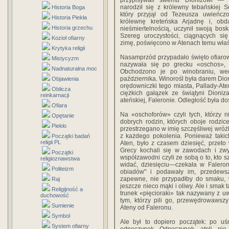
przypisywali swemu Dionizowi — 
narodził się z królewny tebańskiej S
Historia Boga
który przyjął od Tezeusza uwieńcz
Historia Piekła
królewnę kreteńska Arjadnę i, obd
Historia grzechu
nieśmiertelnością, uczynił swoją bos
Szereg uroczystości, ciągnących si
Kozioł ofiarny
zimę, poświęcono w Atenach temu właś
Krytyka religii
Nasamprzód przypadało święto ofiaro
Mistycyzm
nazywała się po grecku «oschos», 
Nadnaturalna moc
Obchodzono je po winobraniu, we
października. Winorośl była darem Dion
Objawienia
orędowniczki tego miasta, Pallady-Ate
Oblicza
ciężkich gałązek ze świątyni Dioniz
reinkarnacji
ateńskiej, Faleronie. Odległość była 
Ofiara
Na «oschoforów» czyli tych, którzy n
Opętanie
dobrych rodzin, których oboje rodzic
Piekło
przestrzegano w imię szczęśliwej wróżb
z każdego pokolenia. Ponieważ takich
Początki badań
religii PL
Aten, było z czasem dziesięć, przet
Grecy kochali się w zawodach i zwyc
Początki
współzawodni czyli ze sobą o to, kto s
religioznawstwa
widać, dziesięciu—czekała w Faleroni
Politeizm
obiadów" i podawały im, przedewszy
zapewne, nie przypadłby do smaku, w
Raj
jeszcze nieco mąki i oliwy. Ale i smak 
Religijność a
trunek «pięcioraki» tak nazywany z u
duchowość
tym, którzy pili go, przewędrowawszy
Sumienie
Ateny od Faleronu.
Symbol
Ale był to dopiero początek: po uś
System ofiarny