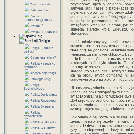
odpoczynek. Odpoczynek, atoli, nie 
zwycięzców ugościły obiadem, bawiły
Wszechwiedza
samymi, jak i nasze: o babie-jadze (p
Zabawa i kult
pięknych królewnach. Ale opowiadały
Zarys
pomocą królewny kreteńskiej Arjadny o
fenomenologii ofiary
na pożarcie potwornemu Minotaurowi;
szczęśliwie wrócili do Faleronu, jak i
Świetość
śmiercią starego króla Egeusza, 
Święta przestrzeń
straconego.
Religia
I otóż, młodzieńcy wypoczęli: teraz 
krokiem. Teraz po zwycięstwie, po pos
Religia - jedna z
które ongi były ocalone. W takiem sam
definicji
wieńcem, za nim dwaj chłopcy z kiść
Czym jest religia?
— to Dionizos i Arjadna; pozostaje s
ocalonych także było siedmiu. Radoś
Religia - zjawisko
Arjadny, Tezeusza — ale słyszeć się da
naturalne
starego króla Egeusza. Cieszą się młod
Klasyfikacja religii
ich na progu swych domostw: im tak
Etnologia religii
cudownym ocaleniu pięknej młodzi ateń
Religia
Ukończywszy winobranie, należało z ja
Bocheńskiego
(lenos) ich sok i zakopać go w ziemi. 
Religia Durkheima
świąt Dioniza; miało to wszakże swe
zbyt prędko po oschoforjach, później z
Religia Rousseau
tedy to święto na jasne dni stycznia, i
Religia Skinnera
szeregu zajęło święto grudniowe, t. z w.
Religia
obywatelska
Sok winny o tej porze nie zdążył je
ziemi, mieściło się przeto nie wino, 
Religia w XIX wieku
upojny. Dobywano go i w takiej postaci
Religia w kulturze
ryzykując niepewnej podróży do mias