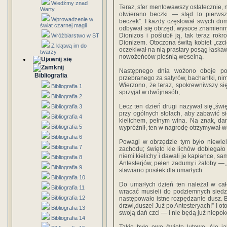
Wiedźmy znad
Teraz, sfer mentowawszy ostatecznie,
Warty
otwierano beczki — stąd to pierws
Wprowadzenie w
beczek”. I każdy częstował swych do
świat czarnej magii
odbywał się obrzęd, wysoce znamienny.
Dionizos i poślubił ją, tak teraz ro
Wróżbiarstwo w ST
Dionizem. Otoczona świtą kobiet „cz
Z klątwą im do
oczekiwał na nią prastary posąg łaska
twarzy
nowożeńców pieśnią weselną.
Następnego dnia wożono oboje po 
Bibliografia
przebranego za satyrów, bachantki, nim
Wierzono, że teraz, spokrewniwszy s
Bibliografia 1
sprzyjał w dwójnasób,
Bibliografia 2
Lecz ten dzień drugi nazywał się,,świę
Bibliografia 3
przy ogólnych stolach, aby zabawić s
Bibliografia 4
kielichem, pełnym wina. Na znak, dan
Bibliografia 5
wypróżnił, ten w nagrodę otrzymywał w
Bibliografia 6
Powagi w obrzędzie tym było niewiele
Bibliografia 7
zachodu; święto kie lichów dobiegało
niemi kielichy i dawali je kapłance, sa
Bibliografia 8
Antesterjów, pełen zadumy i żałoby —
Bibliografia 9
stawiano posiłek dla umarłych.
Bibliografia 10
Do umarłych dzień ten należał w ca
Bibliografia 11
wracać musieli do podziemnych siedzi
Bibliografia 12
następowało istne rozpędzanie dusz. B
drzwi,dusze! Już po Antesteryach!” I o
Bibliografia 13
swoją dań czci — i nie będą już niepoko
Bibliografia 14