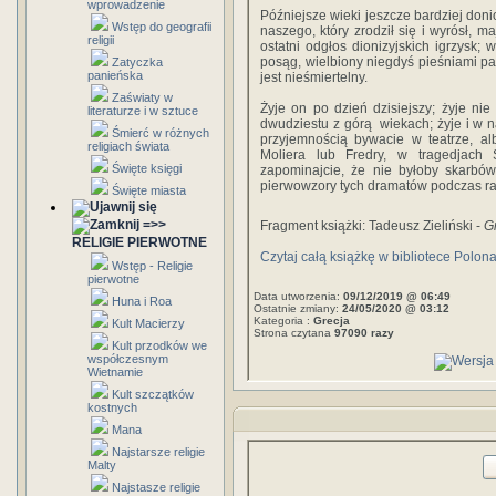
wprowadzenie
Późniejsze wieki jeszcze bardziej donio
Wstęp do geografii
naszego, który zrodził się i wyrósł, m
religii
ostatni odgłos dionizyjskich igrzysk;
posąg, wielbiony niegdyś pieśniami pac
Zatyczka
panieńska
jest nieśmiertelny.
Zaświaty w
Żyje on po dzień dzisiejszy; żyje nie
literaturze i w sztuce
dwudziestu z górą wiekach; żyje i w na
Śmierć w różnych
przyjemnością bywacie w teatrze, a
religiach świata
Moliera lub Fredry, w tragedjach
Święte księgi
zapominajcie, że nie byłoby skarbó
pierwowzory tych dramatów podczas r
Święte miasta
=>>
Fragment książki: Tadeusz Zieliński -
G
RELIGIE PIERWOTNE
Czytaj całą książkę w bibliotece Polon
Wstęp - Religie
pierwotne
Data utworzenia:
09/12/2019 @ 06:49
Huna i Roa
Ostatnie zmiany:
24/05/2020 @ 03:12
Kategoria :
Grecja
Kult Macierzy
Strona czytana
97090 razy
Kult przodków we
współczesnym
Wietnamie
Kult szczątków
kostnych
Mana
Najstarsze religie
Malty
Najstasze religie