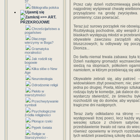
37
Przez cały dzień rozbrzmiewają pieś
Bibliografia polska
najgodniej wyśpiewał chwałę wielbio
przysądzano na grodę zwycięstwa. 
=>> ART.
promienny; czas powracać.
PRZEKROJOWE
Teraz już surowy porządek nie obowiązu
Chrześcijaństwo a
Rozbłyskują pochodnie, aby wespół z
pogaństwo
blaskach występują młodzi w przebrania
Dlaczego
obywatele zawczasu zarządzili a
wierzymy w Boga?
bluszczowych; tu odbywały się poczę
Dioniza...
Gramatyka
moralności
Do świtu niemal trwała zabawa: była t
Jak rodzili się
Dzień następny gromadzi wyznawców D
bogowie
siedzą na stopniach, półkolem ogarni
Kilka słów o New
namiotem, w którym przebierają się akt
Age
Obywatele zebrali się, aby patrzeć 
Neuroteologia
widowiskiem zbyt poważnem; nie; pier
Odrodzenie religii
jedna po drugiej. Poeta, którego sztuk
Piekło w
rodzaju były te komedje, jak dalece 
starożytności
wystarczy stwierdzić, że śmiechu b
rozchodzili się do domów, aby wyspać 
Przechwytywanie
tragiczne dni następnych.
symboli
Psychologiczne
Teraz żarty odkładano na stronę —
źródła religijności
występowali trzej poeci, lecz każdy w
Płonące rzeki
wesołej sztuce z chórem satyró
przedstawienie trwało od rana do wiecz
Pępek świata
również opowiemy w innych rozdziała
Religie w
tych widzieli prawdziwą szkołę dla ludu
Starożytności -