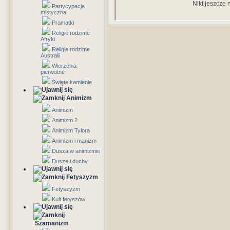
Nikt jeszcze 
Partycypacja
mistyczna
Pramatki
Religie rodzime
Afryki
Religie rodzime
Australii
Wierzenia
pierwotne
Święte kamienie
Animizm
Animizm
Animizm 2
Animizm Tylora
Animizm i manizm
Dusza w animizmie
Dusze i duchy
Fetyszyzm
Fetyszyzm
Kult fetyszów
Szamanizm