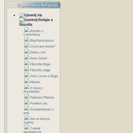
Zagadnienia Religijne
Religie a
filozofia
Anselm z
Cantenbury
Bóg Kartezjusza
Czym jest etyka?
Dobro i zlo
Duns Szkot
Filozofia Boga
Filozofia religii
John Locke o Bogu
Mantra
O duszy -
Arystoteles
Państwo Platona
Problem zła
Schopenhauer o
woli
Sen w którym
żyjemy
Traktat
ateologiczny