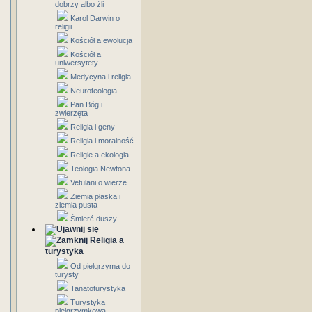
dobrzy albo źli
Karol Darwin o
religii
Kościół a ewolucja
Kościół a
uniwersytety
Medycyna i religia
Neuroteologia
Pan Bóg i
zwierzęta
Religia i geny
Religia i moralność
Religie a ekologia
Teologia Newtona
Vetulani o wierze
Ziemia płaska i
ziemia pusta
Śmierć duszy
Religia a
turystyka
Od pielgrzyma do
turysty
Tanatoturystyka
Turystyka
pielgrzymkowa -