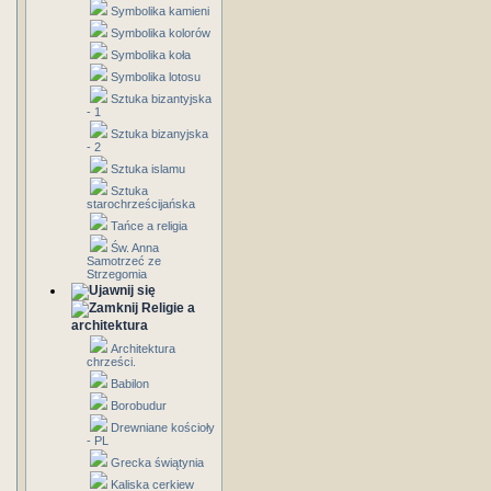
Symbolika kamieni
Symbolika kolorów
Symbolika koła
Symbolika lotosu
Sztuka bizantyjska
- 1
Sztuka bizanyjska
- 2
Sztuka islamu
Sztuka
starochrześcijańska
Tańce a religia
Św. Anna
Samotrzeć ze
Strzegomia
Religie a
architektura
Architektura
chrześci.
Babilon
Borobudur
Drewniane kościoły
- PL
Grecka świątynia
Kaliska cerkiew