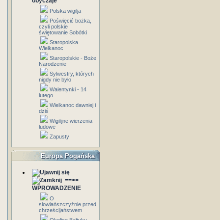
obyczaje
Polska wigilja
Poświęcić bożka,
czyli polskie
świętowanie Sobótki
Staropolska
Wielkanoc
Staropolskie - Boże
Narodzenie
Sylwestry, których
nigdy nie było
Walentynki - 14
lutego
Wielkanoc dawniej i
dziś
Wigilijne wierzenia
ludowe
Zapusty
Europa Pogańska
==>>
WPROWADZENIE
O
słowiańszczyźnie przed
chrześcijaństwem