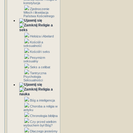
konstytucja
Zjednoczenie
Włoch i likwidacja
Państwa Kościelnego
Religie a
seks
Heloiza i Abelard
Kościół a
seksualność
Kościół i seks
Pesymizm
seksualny
Seks a celibat
Tantryczna
Psychologia
Seksualności
Religia a
nauka
Bóg a inteligencja
Choroba a religia w
antyku
Chronologia biblijna
Czy przed wielkim
wybuchem był Bóg?
Dlaczego jesteśmy