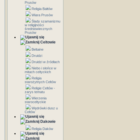
Prusów
Religia Bałtów
Wiara Prusów
Ślady szamanizmu
w religijności
średniowiecznych
Prusów
Celtowie
Beltaine
Druidzi
Druidzi w źródłach
Niebo i słońce w
mitach celtyckich
Religia
starożytnych Celtów
Religie Celtów -
zarys tematu
Wierzenia
staroceltyckie
Wędrówki dusz u
Celtów
Dakowie
Religia Daków