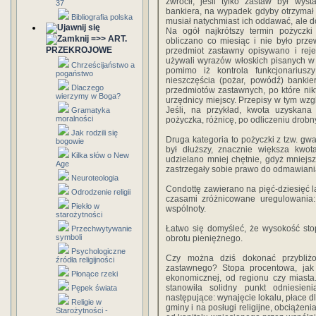
zwrócił, jeśli tylko zastaw był wyst
37
bankiera, na wypadek gdyby otrzymał
Bibliografia polska
musiał natychmiast ich oddawać, ale 
Na ogół najkrótszy termin pożyczki 
=>> ART.
obliczano co miesiąc i nie było prz
PRZEKROJOWE
przedmiot zastawny opisywano i reje
używali wyrazów włoskich pisanych w
Chrześcijaństwo a
pomimo iż kontrola funkcjonariusz
pogaństwo
nieszczęścia (pożar, powódź) bankie
Dlaczego
przedmiotów zastawnych, po które nikt
wierzymy w Boga?
urzędnicy miejscy. Przepisy w tym wzgl
Jeśli, na przykład, kwota uzyskan
Gramatyka
moralności
pożyczka, różnicę, po odliczeniu drob
Jak rodzili się
Druga kategoria to pożyczki z tzw. gw
bogowie
był dłuższy, znacznie większa kwo
Kilka słów o New
udzielano mniej chętnie, gdyż mniejsz
Age
zastrzegały sobie prawo do odmawiani
Neuroteologia
Condottę zawierano na pięć-dziesięć l
Odrodzenie religii
czasami zróżnicowane uregulowania: 
Piekło w
wspólnoty.
starożytności
Łatwo się domyśleć, że wysokość stop
Przechwytywanie
symboli
obrotu pieniężnego.
Psychologiczne
Czy można dziś dokonać przybliż
źródła religijności
zastawnego? Stopa procentowa, jak s
Płonące rzeki
ekonomicznej, od regionu czy miasta
stanowiła solidny punkt odniesie
Pępek świata
następujące: wynajęcie lokalu, płace d
Religie w
gminy i na posługi religijne, obciążen
Starożytności -