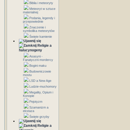
Biblia i meteoryty
Meteoryt w sztuce
materialnej
Podania, legendy i
przepowiednie
Znaczenie i
symbolika meteorytów
Święte kamienie
Religie a
halucynogeny
Asasyni -
Fanatyczni mordercy
Bogini maku
Budowniczowie
mostu
LSD a New Age
Ludzie-muchomory
Megality, Opium i
Konopie
Pejotyzm
Szamanizm a
ekstaza
Święte grzyby
Religie a