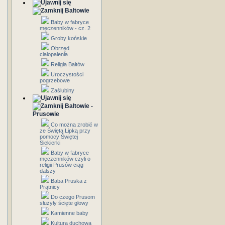
Bałtowie
Baby w fabryce
męczenników - cz. 2
Groby końskie
Obrzęd
ciałopalenia
Religia Bałtów
Uroczystości
pogrzebowe
Zaślubiny
Bałtowie -
Prusowie
Co można zrobić w
ze Świętą Lipką przy
pomocy Świętej
Siekierki
Baby w fabryce
męczenników czyli o
religii Prusów ciąg
dalszy
Baba Pruska z
Prątnicy
Do czego Prusom
służyły ścięte głowy
Kamienne baby
Kultura duchowa