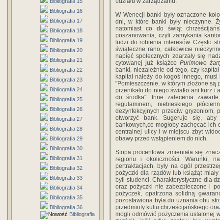
udziału w zarządzaniu.
Bibliografia 15
Bibliografia 16
W Wenecji banki były oznaczone kolo
Bibliografia 17
dni, w które banki były nieczynne. 
natomiast co do świąt chrześcijańs
Bibliografia 18
poszanowania, czyli zamykania kantor
Bibliografia 19
ludzi do robienia interesów. Często 
świąteczne rano, całkowicie nieczyn
Bibliografia 20
napięć społecznych zdarzały się na
Bibliografia 21
cytowanej już książce
Purimowe żart
banki, niezależnie od tego, czy kapita
Bibliografia 22
kapitał należy do kogoś innego, musi 
Bibliografia 23
"Pomieszczenie, w którym złożone są 
Bibliografia 24
przenikało do niego światło ani kurz i 
do środka". Inne zalecenia zawarte
Bibliografia 25
regulaminem, niebieskiego płócie
Bibliografia 26
dezynfekcyjnych przeciw gryzoniom, 
otworzyć bank. Sugeruje się, aby
Bibliografia 27
bankowych,co mogłoby zachęcać ich do
Bibliografia 28
centralnej ulicy i w miejscu zbyt wi
obawy przed wstąpieniem do nich.
Bibliografia 29
Bibliografia 30
Stopa procentowa zmieniała się znacz
Bibliografia 31
regionu i okoliczności. Warunki, n
pertraktacjach, były na ogół przestr
Bibliografia 32
pożyczki dla rządów lub książąt miał
Bibliografia 33
byli studenci. Charakterystyczne dla d
oraz pożyczki nie zabezpieczone i p
Bibliografia 34
pożyczek, opatrzona solidną gwaran
Bibliografia 35
pozostawiona była do uznania obu stron
przedmioty kultu chrześcijańskiego oraz
Bibliografia 36
mogli odmówić pożyczenia ustalonej w
Bibliografia