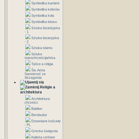
Symbolika kamieni
Symbolika kolorów
Symbolika koła
Symbolika lotosu
Sztuka bizantyjska
- 1
Sztuka bizanyjska
- 2
Sztuka islamu
Sztuka
starochrześcijańska
Tańce a religia
Św. Anna
Samotrzeć ze
Strzegomia
Religie a
architektura
Architektura
chrześci.
Babilon
Borobudur
Drewniane kościoły
- PL
Grecka świątynia
Kaliska cerkiew