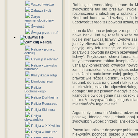
Wszechwiedza
Rabin getta weneckiego Leone da
żydowskich) tak oto przejawił swoje
Zabawa i kult
rozproszenia znaleźli się w opłakany
Zarys
ziemi ani handlować i wzbogacać się, 
fenomenologii ofiary
uczciwość; z tego też powodu uznali, ż
Świetość
Leon da Modena w jednym z responsów
Święta przestrzeń
nowe banki, lud się rozeźli o każe 
ludzie nienawidzą lichwy; Żydowi zaś
Religia
jest życzliwość ludu, gdy ten bowiem
petycję, aby ich usunąć, co niemiłe 
Religia - jedna z
zdarzyło z powodu naszych przewinień
definicji
lichwy". Przytoczone słowa Leona d
Czym jest religia?
innym responsem rabina Josepha Colo
uznający konieczność otwarcia nowy
Religia - zjawisko
naturalne
zanim franciszkanie zaczęli głosić os
obciążenia podatkowe całej gminy, "
Klasyfikacja religii
prawdziwie 'rózgą ucisku'". Rabin Co
Etnologia religii
ładunek dorzuca na grzbiet i tak już
to człowiek jest za to odpowiedzialny,
Religia
dodaje: "Jak już pisałem niegdyś, z p
Bocheńskiego
kaznodziejów dosięgnie nas i co roku ż
Religia Durkheima
nie może przybywać do jakiegoś mias
Religia Rousseau
mieszkańców tego miasta".
Religia Skinnera
Argumenty Leona da Modena odzwiercie
Religia
postawę ideologiczną, jednak obaj 
obywatelska
żydowskich wobec chrześcijańskiego l
Religia w XIX wieku
Prawo kanoniczne dotyczące pobierani
Religia w kulturze
nie-Żydów, pochodzi sprzed XIV wiek