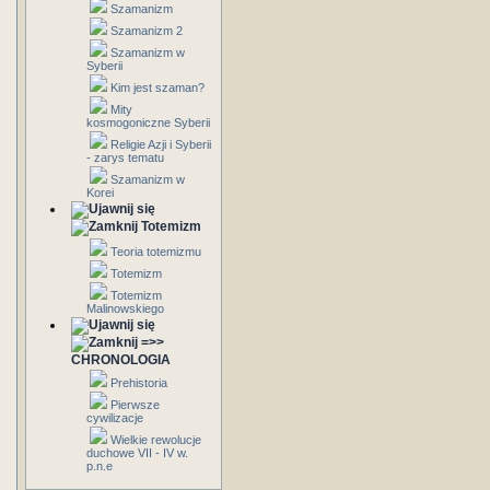
Szamanizm
Szamanizm 2
Szamanizm w
Syberii
Kim jest szaman?
Mity
kosmogoniczne Syberii
Religie Azji i Syberii
- zarys tematu
Szamanizm w
Korei
Totemizm
Teoria totemizmu
Totemizm
Totemizm
Malinowskiego
=>>
CHRONOLOGIA
Prehistoria
Pierwsze
cywilizacje
Wielkie rewolucje
duchowe VII - IV w.
p.n.e