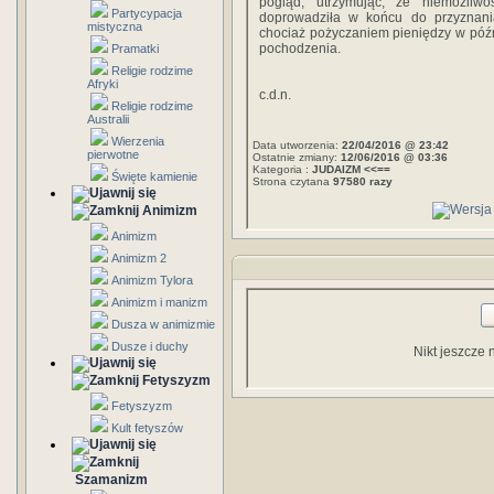
pogląd, utrzymując, że niemożli
Partycypacja
doprowadziła w końcu do przyznani
mistyczna
chociaż pożyczaniem pieniędzy w póź
pochodzenia.
Pramatki
Religie rodzime
Afryki
c.d.n.
Religie rodzime
Australii
Wierzenia
Data utworzenia:
22/04/2016 @ 23:42
pierwotne
Ostatnie zmiany:
12/06/2016 @ 03:36
Kategoria :
JUDAIZM <<==
Święte kamienie
Strona czytana
97580 razy
Animizm
Animizm
Animizm 2
Animizm Tylora
Animizm i manizm
Dusza w animizmie
Dusze i duchy
Nikt jeszcze 
Fetyszyzm
Fetyszyzm
Kult fetyszów
Szamanizm