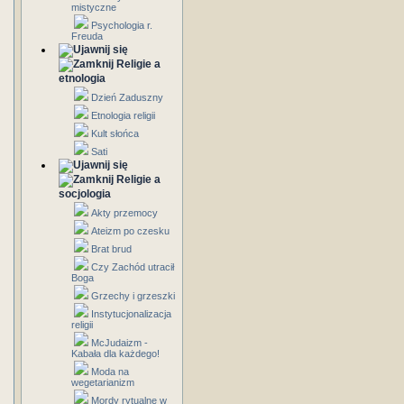
mistyczne
Psychologia r.
Freuda
Religie a
etnologia
Dzień Zaduszny
Etnologia religii
Kult słońca
Sati
Religie a
socjologia
Akty przemocy
Ateizm po czesku
Brat brud
Czy Zachód utracił
Boga
Grzechy i grzeszki
Instytucjonalizacja
religii
McJudaizm -
Kabała dla każdego!
Moda na
wegetarianizm
Mordy rytualne w