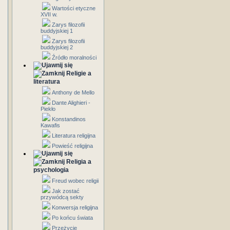
Wartości etyczne
XVII w.
Zarys filozofii
buddyjskiej 1
Zarys filozofii
buddyjskiej 2
Źródło moralności
Religie a
literatura
Anthony de Mello
Dante Alighieri -
Piekło
Konstandinos
Kawafis
Literatura religijna
Powieść religijna
Religia a
psychologia
Freud wobec religii
Jak zostać
przywódcą sekty
Konwersja religijna
Po końcu świata
Przeżycie