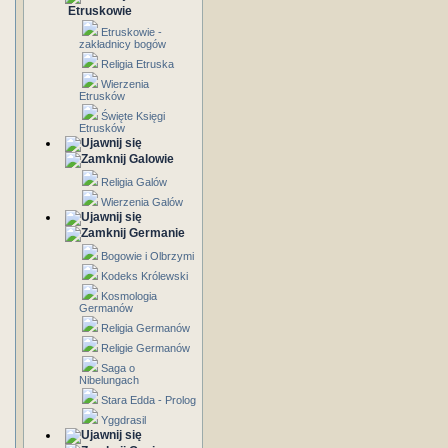
Etruskowie
Etruskowie -
zakładnicy bogów
Religia Etruska
Wierzenia
Etrusków
Święte Księgi
Etrusków
Galowie
Religia Galów
Wierzenia Galów
Germanie
Bogowie i Olbrzymi
Kodeks Królewski
Kosmologia
Germanów
Religia Germanów
Religie Germanów
Saga o
Nibelungach
Stara Edda - Prolog
Yggdrasil