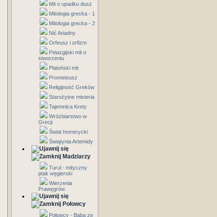
Mit o upadku dusz
Mitologia grecka - 1
Mitologia grecka - 2
Nić Ariadny
Orfeusz i orfizm
Pelazgijski mit o
stworzeniu
Platoński mit
Prometeusz
Religijność Greków
Starożytne misteria
Tajemnica Krety
Wróżbiarstwo w
Grecji
Świat homerycki
Świątynia Artemidy
Madziarzy
Turul - mityczny
ptak węgierski
Wierzenia
Prawęgrów
Połowcy
Połowcy - Baba ze