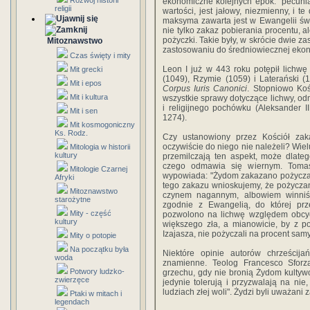
Rozwój historii
ekonomiczne kolejnych epok: "pecunia
religii
wartości, jest jałowy, niezmienny, i 
maksyma zawarta jest w Ewangelii św.
nie tylko zakaz pobierania procentu, al
pożyczki. Takie były, w skrócie dwie za
Mitoznawstwo
zastosowaniu do średniowiecznej ekon
Czas święty i mity
Leon I już w 443 roku potępił lichw
Mit grecki
(1049), Rzymie (1059) i Laterański (
Mit i epos
Corpus Iuris Canonici
. Stopniowo Koś
Mit i kultura
wszystkie sprawy dotyczące lichwy, o
i religijnego pochówku (Aleksander II
Mit i sen
1274).
Mit kosmogoniczny
Ks. Rodz.
Czy ustanowiony przez Kościół zaka
oczywiście do niego nie należeli? Wiel
Mitologia w historii
kultury
przemilczają ten aspekt, może dlate
czego odmawia się wiernym. Tom
Mitologie Czarnej
wypowiada: "Żydom zakazano pożyczać
Afryki
tego zakazu wnioskujemy, że pożyczan
Mitoznawstwo
czynem nagannym, albowiem winniś
starożytne
zgodnie z Ewangelią, do której prz
Mity - część
pozwolono na lichwę względem obcych,
kultury
większego zła, a mianowicie, by z 
Izajasza, nie pożyczali na procent sa
Mity o potopie
Na początku była
Niektóre opinie autorów chrześcij
woda
znamienne. Teolog Francesco Sforza 
Potwory ludzko-
grzechu, gdy nie bronią Żydom kultyw
zwierzęce
jedynie tolerują i przyzwalają na nie
ludziach złej woli". Żydzi byli uważani
Ptaki w mitach i
legendach