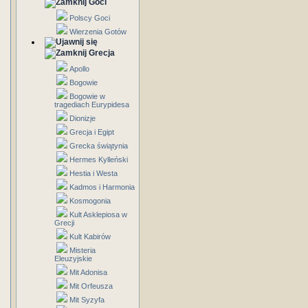
Goci
Polscy Goci
Wierzenia Gotów
Grecja
Apollo
Bogowie
Bogowie w
tragediach Eurypidesa
Dionizje
Grecja i Egipt
Grecka świątynia
Hermes Kylleński
Hestia i Westa
Kadmos i Harmonia
Kosmogonia
Kult Asklepiosa w
Grecji
Kult Kabirów
Misteria
Eleuzyjskie
Mit Adonisa
Mit Orfeusza
Mit Syzyfa