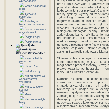
od kapitału wniesionego przez wspólni
wprowadzenie
oraz podatki zwyczajne i nadzwyczajne,
Wstęp do geografii
pożyczkę udzieloną władzy lokalnej. Pe
religii
jakby wyjąc to z paszczy lwa". Czy w 
Zatyczka
realny zysk był wyższy od zadeklar
panieńska
żydowskiego banku działającego w Pa
między władzami miejskimi a innymi 
Zaświaty w
większy niż mu dozwolony, czyli E
literaturze i w sztuce
wytoczyli mu proces za to wykroczenie 
Śmierć w różnych
historykom niezwykle cenną i rzadką
religiach świata
żydowskiego banku. Wynika z niej, na
Święte księgi
proporcjonalna do terminu pożyczki.
wartości różnych walut pozwalały na z
Święte miasta
do całego miesiąca lub końcówki kwoty 
na różnej ich jakości, ustalone opłaty 
=>>
zysku, niż wynosiła statutowa oficjalna 
RELIGIE PIERWOTNE
Stosowano także innego rodzaju ukryt
Wstęp - Religie
pierwotne
konto dłużnika sumę większą niż ta, 
mógł pobrać procent złożony, lichwę z
Huna i Roa
prawie wszystko po hebrajsku i nie
Kult Macierzy
języku, dla dłużnika nieznanym.
Kult przodków we
Narażeni na liczne i nieustanne rest
współczesnym
Wietnamie
zbawienne zakotwiczenie pośród
charakterystycznej dla nich roli i cał
Kult szczątków
Niektórzy, nie wdając się w oceny
kostnych
wewnętrznej dynamice praw ekonomic
Mana
zajmujące się handlem, gdy widzą, ż
działającym rywalom, wycofują się wra
Najstarsze religie
Malty
utraciwszy pozycję jako kupcy, stali s
współczesnych mechanizmów kredytow
Najstasze religie