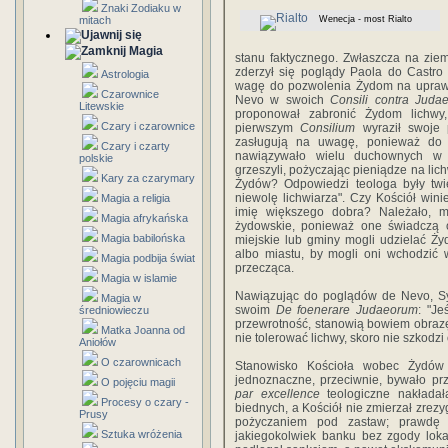
Znaki Zodiaku w
mitach
Wenecja - most Rialto
Magia
stanu faktycznego. Zwłaszcza na zie
zderzył się poglądy Paola do Castro
Astrologia
wagę do pozwolenia Żydom na uprawia
Czarownice
Nevo w swoich
Consili contra Juda
Litewskie
proponował zabronić Żydom lichwy
Czary i czarownice
pierwszym
Consilium
wyraził swoje
zasługują na uwagę, ponieważ do 
Czary i czarty
nawiązywało wielu duchownych w s
polskie
grzeszyli, pożyczając pieniądze na lic
Kary za czarymary
Żydów? Odpowiedzi teologa były twi
niewolę lichwiarza". Czy Kościół win
Magia a religia
imię większego dobra? Należało, m
Magia afrykańska
żydowskie, ponieważ one świadczą o 
Magia babilońska
miejskie lub gminy mogli udzielać Ż
albo miastu, by mogli oni wchodzić
Magia podbija świat
przecząca.
Magia w islamie
Nawiązując do poglądów de Nevo, Sy
Magia w
swoim
De foenerare Judaeorum
: "Je
średniowieczu
przewrotność, stanowią bowiem obrazę B
Matka Joanna od
nie tolerować lichwy, skoro nie szkodz
Aniołów
O czarownicach
Stanowisko Kościoła wobec Żydów 
jednoznaczne, przeciwnie, bywało prz
O pojęciu magii
par excellence
teologiczne nakładała
Procesy o czary -
biednych, a Kościół nie zmierzał zrezy
Prusy
pożyczaniem pod zastaw; prawdę 
Sztuka wróżenia
jakiegokolwiek banku bez zgody loka