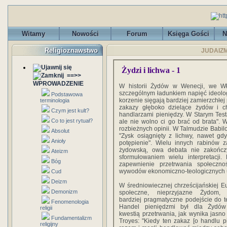
Witamy
Nowości
Forum
Księga Gości
N
Religioznawstwo
JUDAIZM <
Żydzi i lichwa - 1
==>>
WPROWADZENIE
W historii Żydów w Wenecji, we Wł
szczególnym ładunkiem napięć ideolog
Podstawowa
korzenie sięgają bardziej zamierzchłej 
terminologia
zakazy głęboko dzielące żydów i c
Czym jest kult?
handlarzami pieniędzy. W Starym Tes
Co to jest rytuał?
ale nie wolno ci go brać od brata". 
rozbieżnych opinii. W Talmudzie Babilo
Absolut
"Zysk osiągnięty z lichwy, nawet gd
Anioły
potępienie". Wielu innych rabinów 
żydowską, owa debata nie zakończy
Ateizm
sformułowaniem wielu interpretacji.
Bóg
zapewnienie przetrwania społeczn
wywodów ekonomiczno-teologicznych us
Cud
Deizm
W średniowiecznej chrześcijańskiej E
Demonizm
społeczne, nieprzyjazne Żydom,
bardziej pragmatyczne podejście do 
Fenomenologia
Handel pieniędzmi był dla Żydów 
religii
kwestią przetrwania, jak wynika jasno
Fundamentalizm
Troyes: "Kiedy ten zakaz [o handlu p
religijny