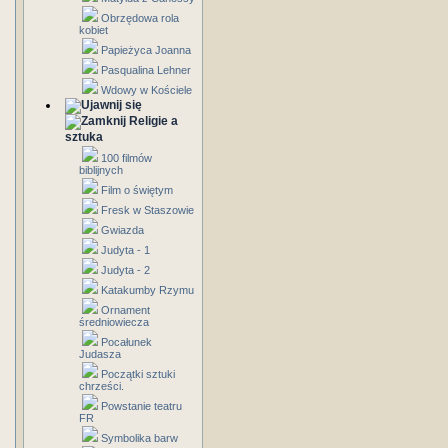
Obrzędowa rola
kobiet
Papieżyca Joanna
Pasqualina Lehner
Wdowy w Kościele
Religie a
sztuka
100 filmów
biblijnych
Film o świętym
Fresk w Staszowie
Gwiazda
Judyta - 1
Judyta - 2
Katakumby Rzymu
Ornament
średniowiecza
Pocałunek
Judasza
Początki sztuki
chrześci.
Powstanie teatru
FR
Symbolika barw