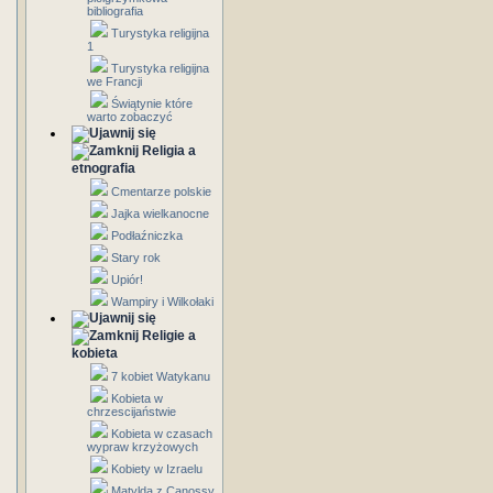
bibliografia
Turystyka religijna
1
Turystyka religijna
we Francji
Świątynie które
warto zobaczyć
Religia a
etnografia
Cmentarze polskie
Jajka wielkanocne
Podłaźniczka
Stary rok
Upiór!
Wampiry i Wilkołaki
Religie a
kobieta
7 kobiet Watykanu
Kobieta w
chrzescijaństwie
Kobieta w czasach
wypraw krzyżowych
Kobiety w Izraelu
Matylda z Canossy