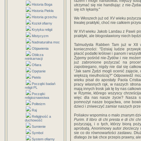
razem i mogli handlować między sobą;
Historia Boga
utrzymać się nie handlując z nie-Żyda
się ich lękamy."
Historia Piekła
Historia grzechu
We Włoszech już od XV wieku pożyczan
trwałej praktyki, choć nie całkiem przy
Kozioł ofiarny
Krytyka religii
W XVI wieku Jakob Landau z Pawii pisa
praktyki, ale błogosławiony niech będzie
Mistycyzm
Nadnaturalna moc
Talmudysta Rabben Tam już w XII w
Objawienia
konieczności: "Dzisiaj ludzie przyw
płacić podatki królowi i panom i wszys
Oblicza
Żyjemy pośród nie-Żydów i nie możemy 
reinkarnacji
już zabronione pożyczać na procen
Ofiara
zapobiegano, nigdy nie dał się całkow
"Jak sami Żydzi mogli ocenić zajęcie,
Opętanie
większą nieufnością?" Odpowiedź może
Piekło
wieku pisał do apostaty Paola Cristi
Początki badań
pracy własnych rąk, w naszych stronac
religii PL
mają innych trosk jak tę by nas całkowi
w Rzymie, którego wszyscy chrześcij
Początki
więc dla nas nasze życie? Nasza s
religioznawstwa
pomnożył nasze bogactwa, one bowi
Politeizm
dzieci i zniweczyć zamiar naszych prz
Raj
Poliakov wspomina o mało znanym dziel
Religijność a
Purim. Il libro di chi presta e di chi ch
duchowość
pożyczają, i o tych, którzy biorą po
Sumienie
aprobatą. Anonimowy autor złorzeczy 
sie co do równowartości zastawu. Dłużn
Symbol
dlatego że tak chce przepis prawny, al
System ofiarny