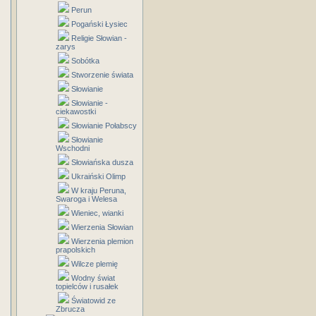
Perun
Pogański Łysiec
Religie Słowian -
zarys
Sobótka
Stworzenie świata
Słowianie
Słowianie -
ciekawostki
Słowianie Połabscy
Słowianie
Wschodni
Słowiańska dusza
Ukraiński Olimp
W kraju Peruna,
Swaroga i Welesa
Wieniec, wianki
Wierzenia Słowian
Wierzenia plemion
prapolskich
Wilcze plemię
Wodny świat
topielców i rusałek
Światowid ze
Zbrucza