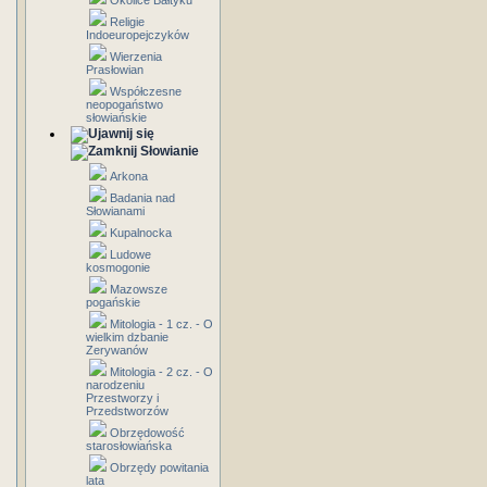
Okolice Bałtyku
Religie
Indoeuropejczyków
Wierzenia
Prasłowian
Współczesne
neopogaństwo
słowiańskie
Słowianie
Arkona
Badania nad
Słowianami
Kupalnocka
Ludowe
kosmogonie
Mazowsze
pogańskie
Mitologia - 1 cz. - O
wielkim dzbanie
Zerywanów
Mitologia - 2 cz. - O
narodzeniu
Przestworzy i
Przedstworzów
Obrzędowość
starosłowiańska
Obrzędy powitania
lata