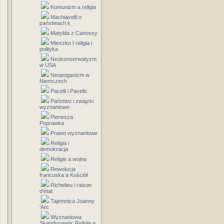
Komunizm a religia
Machiavelli o
państwach k
Matylda z Canossy
Mieszko I religia i
polityka
Neokonserwatyzm
w USA
Neopoganizm w
Niemczech
Pacelli i Pavelic
Państwo i związki
wyznaniowe
Pierwsza
Poprawka
Prawo wyznaniowe
Religia i
demokracja
Religie a wojna
Rewolucja
francuska a Kościół
Richelieu i raison
d'état
Tajemnica Joanny
'Arc
Wyznaniowa
Skandynawia: Religia a