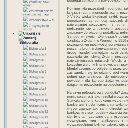
podlegał sankcjom, a nawet ekskomuni
Wiedźmy znad
Warty
Pomimo tylu przeszkód i trudności, jak
Wprowadzenie w
księża, i rabini, monopolistyczna pozy
świat czarnej magii
XIV i Xv wieku Skądinąd szybki rozwó
Wróżbiarstwo w ST
pogodzenie, za pomocą sztuczek dia
najwyraźniej sprzecznych: z jednej s
Z klątwą im do
nieliczenie się z rozwojem gospoda
twarzy
zmuszony do płacenia podatków, pełnił
Sanudo w swoich
Diariuszach
powied
condotty z Żydami w Wenecji, w 1519 ro
Bibliografia
pozbawionym możliwości uprawiania sz
noszenia broni, wykonywania wolnych 
Bibliografia 1
drogę: handel pieniędzmi, czyli dzi
Bibliografia 2
nazywała się lichwą. Żydom, niezbęd
Bibliografia 3
najważniejszych miastach Włoch, a 
korzystne warunki finansowe, ale i prz
Bibliografia 4
Montefiascone, po oblężeniu przez woj
Bibliografia 5
zaś zgodzili się jej udzielić pod w
pełnej przynależności do miejscow
Bibliografia 6
powodem, dla którego Żydzi wchodzil
Bibliografia 7
dającej im pozwolenie na osiedlenie si
Bibliografia 8
Na czym polegała owa condotta? Zasa
Bibliografia 9
norm, spisanych jako rezultat wyczerp
Bibliografia 10
Stawała się ona kodeksem wzajemny
bankierami i była licencją na wykon
Bibliografia 11
więcej zawsze taki sam: określał wa
Bibliografia 12
banków, miejsce i godziny otwarcia ba
się; były tam zapisane dane osobowe
Bibliografia 13
wewnętrzne, typu majątkowego i ni
Bibliografia 14
wyszczególnieni byli jej członkowie,