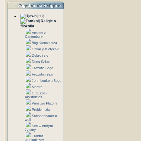
Zagadnienia Religijne
Religie a
filozofia
Anselm z
Cantenbury
Bóg Kartezjusza
Czym jest etyka?
Dobro i zlo
Duns Szkot
Filozofia Boga
Filozofia religii
John Locke o Bogu
Mantra
O duszy -
Arystoteles
Państwo Platona
Problem zła
Schopenhauer o
woli
Sen w którym
żyjemy
Traktat
ateologiczny