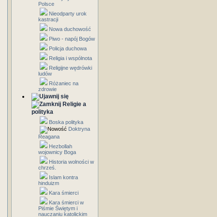
Polsce
Nieodparty urok
kastracji
Nowa duchowość
Piwo - napój Bogów
Policja duchowa
Religia i wspólnota
Religijne wędrówki
ludów
Różaniec na
zdrowie
Religie a
polityka
Boska polityka
Doktryna
Reagana
Hezbollah
wojownicy Boga
Historia wolności w
chrześ.
Islam kontra
hinduizm
Kara śmierci
Kara śmierci w
Piśmie Świętym i
nauczaniu katolickim