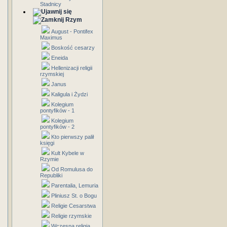
Stadnicy
Rzym
August - Pontifex
Maximus
Boskość cesarzy
Eneida
Hellenizacji religii
rzymskiej
Janus
Kaligula i Żydzi
Kolegium
pontyfików - 1
Kolegium
pontyfików - 2
Kto pierwszy palił
księgi
Kult Kybele w
Rzymie
Od Romulusa do
Republiki
Parentalia, Lemuria
Pliniusz St. o Bogu
Religie Cesarstwa
Religie rzymskie
Wczesna religia