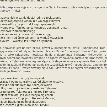
zielni synowie Gai z ojca Uranosa.
billa pośpiesza wyjaśnić, że synowie Gai i Uranosa to właściwie tyle, co synowie z
, po czym mówi:
ażdy z nich w dziale dostał jedną trzecią ziemi,
ażdy swą częścią władał nie walcząc z innymi.
prawiedliwy był podział, który zaprzysięgli
wemu ojcu. Ten jednak w końcu się zestarzał I umarł.
 synowie złamali przysięgę
 zaczęli ze sobą prowadzić waśń srogą,
to z nich nad śmiertelnymi ma władać wszystkimi
ako król. I walczyli tak Kronos z Tytanem.
a opowieść jest bardzo bliska, nawet w szczegółach, wersji Euhemerosa. Rea,
ająca wieńce" Afrodyta, Demeter, Hestia i Dione "o pięknych włosach" (oczywiśc
ie, a tylko szlachetne niewiasty, dbałe o dobro ludzi i własnej królewskiej ro
nymi siłami doprowadziły wreszcie do zgody. Panowanie dostało się Kronosowi, a
kiem, że Tytan zostanie jego następcą. Dlatego też wszyscy synowie Kronosa byli
odzeniu zabijani. Rei jednak udało się szczęśliwie ukryć małego Zeusa, a potem r
dona i Plutona. Dowiedziawszy się o tym Tytan razem ze swymi sześćdziesięciu 
ił oboje, Reę i Kronosa:
 synowie Kronosa, gdy to usłyszeli,
szczęli wojnę straszliwą wśród bitewnej wrzawy.
 taki dla śmiertelnych był początek wojen.
 Bóg nieszczęście wtedy zesłał na Tytanów,
ż zginął ród Tytanów, a z nim ród Kronosa.
otem, w miarę, jak koło toczyło się czasu,
zły królestwa Egipcjan, i Persów, i Medów,
tiopii, Babilonu, później Macedonii,
 raz jeszcze Egiptu, a na końcu Rzymu.