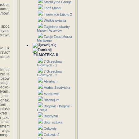
Starożytna Grecja
skiej,
Tadź Mahal
andrą.
amowi
Tajemnice Egiptu 2
Wielkie pytania
h spod
Zaginione skarby
 Rzymu
Majów i Azteków
prawą
Zwoje Znad Morza
Martwego
ło już
rzyło"
FILMOTEKA II
jednak
7 Grzechów
Głównych - 1
iemal
7 Grzechów
ze: ta
Głównych - 2
 losów
Abraham
maluje
recko-
Arabia Saudyjska
billi.
Aztekowie
 jakie
dnak,
Bizancjum
zom i
Bogowie i Boginie -
całość
Grecja
kres i
Buddyzm
a jako
miasta
Bóg i sztuka
hamem
Celtowie
ł więc
samego
Celtowie 2