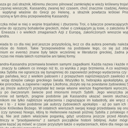
sza go zaś strażnik, któremu zlecono pilnować zamkniętej w wieży królewny trojań
częsnej wieszczki, Kassandry, zwanej też czasem, choć znacznie rzadziej, Aleks
s wypłynął właśnie do Grecji po Helenę, a strażnik powtarza królowi Pri
szoną w tym dniu przepowiednię Kassandry.
czka mówi w niej o wojnie trojańskiej i zburzeniu Troi, o tułaczce powracającyc
urów do ojczyzny bohaterów greckich, mówi o czekającym ją losie, o założeniu
z Eneasza i o wielkich zmaganiach Azji z Europą, zakończonych wreszcie wy
andra.
iada to co dla niej jest jeszcze przyszłością, lecz co dla autora poematu należa
iście do historii. Takie "przepowiednie na podstawie tego, co się już zda
cinium ex eventu
) znane były także wcześniej w literaturze greckiej, żadna 
hczas nie miała takich rozmiarów ani takiej formy.
sandra-Kassandra przemawia bowiem samymi zagadkami. Każda nazwa i każde n
 znaczy tu całkiem co innego niż to, co wynika z jego brzmienia. A co ważniejs
ńska Sybilla nie ogranicza się bynajmniej do zapowiedzi jednego wydarzenia czy
go państwa, lecz z wielkim patosem i z przepychem najróżniejszych zawiłości 
 wizję dziejów całego greckiego świata. Wszystko to, hebrajska apokaliptyka, g
kie proroctwa, a zapewne i wpływ Likofrona, złożyło się na powstanie żydowskiej Sy
 jej (może autorzy?) przeplatał też swoje własne wiersze fragmentami wyroczni,
yły po ówczesnym świecie pod imionami innych Sybilli. Jego wieszczka je
ennie od tamtych, pragnie podobnie jak Kassandra ukazać swoim słuchac
lnikom nie tylko najbliższe wydarzenia i zagrażające im katastrofy, ale wręcz 
ów i to - z kolei podobnie jak autorzy żydowskich apokalips - aż po sam ich 
ście Królestwa Bożego. W ostatnich wierszach swojej księgi przedstawia się on
 (czy synowa) Noego, którą to Hellenowie nazwali później Sybilla z jońskiego 
hraj. Nie jest zatem właściwie poganką, gdyż urodzona jeszcze przed Abra
tniczy w "praobjawieniu" z samych początków historii biblijnej. Autor móg
jnie kazać jej mówić w czasie przyszłym także o wydarzeniach, które dla niego 