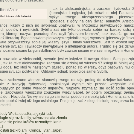
ały do odległej przeszłości.
I tak ta aleksandryjska, a zarazem żydowska S
(hebrajska i egipska, jak mówił o niej Pauzani
illa Libijska - Michał Anioł
wyżyn swego niezaprzeczalnego pierwsze
spogląda z góry na cały świat Hellenów. Aristob
panos, każdy z nich po swojemu; upatrywali w Mojżeszu prawdziwego nauczy
ich poetów i myślicieli. Sybilla zaś nie tylko pozwala sobie na bardzo ostrą
a, którego nazywa pseudografos, czyli "pisarzem kłamstw", lecz oskarża go n
ież literacką. Będąc bowiem pierwszym czytelnikiem jej wyroczni (pierwszy je "rozwi
ale przywłaszczył sobie jej własny język i miary wierszowe. Jest to wprost kap
cenie sytuacji i świadczy niewątpliwie o inteligencji autora. Trudno się też dziwić
e, później pisane księgi sybillińskie były zawsze pisane wierszem i językiem Home
o powstało w Aleksandrii, zawarte jest w księdze III owego zbioru. Sam począt
ł, tak że tekst aleksandryjski zaczyna się dzisiaj od wiersza 97 księgi III. Mniej wi
u dodał też ktoś w następnym stuleciu ponad sto wierszy, gdyż pasowały mu 
snej sytuacji politycznej. Oddajmy jednak lepiej głos samej Sybilli.
sze zachowane wiersze stanowią swego rodzaju prolog do dziejów ludzkości,
nie z tradycją żydowskiej apokaliptyki wydaje się przede wszystkim dzi
pujących po sobie wielkich imperiów. Najpierw trzymając się dość ściśle opo
jnej zapowiada wieszczka zburzenie wieży Babel, by potem porzucając
Septu
ść do... Hezjoda. Nie wymienia go z imienia, podobnie zresztą jak i Homera, za to tr
nie pobłażliwiej niż tego ostatniego. Przejmuje zaś z niego historię następstwa b
omachii:
iedy Wieża upadła, a języki ludzi
agle się rozdzieliły, wówczas cała ziemia
tała się pełna królów rozmaitych krain.
..]
ostali też królami Kronos, Tytan, Japet,