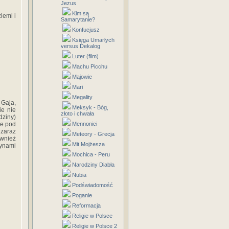
Jezus
Kim są
iemi i
Samarytanie?
Konfucjusz
Księga Umarłych
versus Dekalog
Luter (film)
Machu Picchu
Majowie
Mari
Megality
 Gaja,
Meksyk - Bóg,
ie nie
złoto i chwała
dziny)
le pod
Mennonici
 zaraz
Meteory - Grecja
ównież
Mit Mojżesza
synami
Mochica - Peru
Narodziny Diabła
Nubia
Podświadomość
Poganie
Reformacja
Religie w Polsce
Religie w Polsce 2