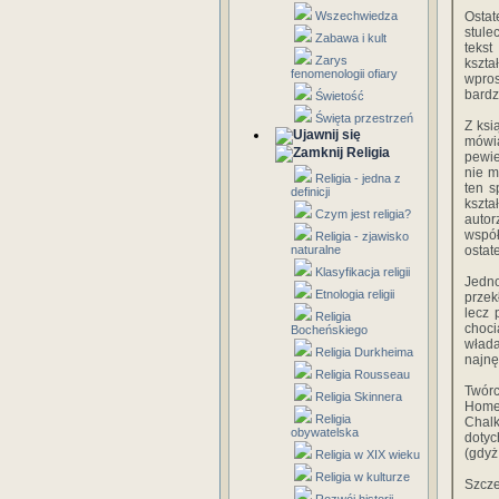
Wszechwiedza
Ostat
stule
Zabawa i kult
tekst
Zarys
kszta
fenomenologii ofiary
wpros
bardz
Świetość
Święta przestrzeń
Z ksi
mówią
Religia
pewie
nie m
Religia - jedna z
ten s
definicji
kszta
Czym jest religia?
auto
współ
Religia - zjawisko
naturalne
ostat
Klasyfikacja religii
Jedno
Etnologia religii
przek
lecz 
Religia
choci
Bocheńskiego
włada
Religia Durkheima
najnę
Religia Rousseau
Twórc
Religia Skinnera
Homer
Religia
Chalk
obywatelska
dotyc
(gdyż
Religia w XIX wieku
Religia w kulturze
Szcze