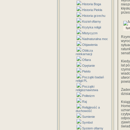
Wyro
Historia Boga
niesz
klęsk
Historia Piekła
przes
Historia grzechu
Kozioł ofiarny
Krytyka religii
Syb
Mistycyzm
Rzymu
Nadnaturalna moc
wyroc
Objawienia
sytua
ratun
Oblicza
senat
reinkarnacji
Ofiara
Kiedy
lat p
Opętanie
rzyms
Piekło
wiado
Początki badań
utwor
religii PL
powią
Początki
Żade
religioznawstwa
dzisi
Politeizm
Raj
Ksiąg
Homer
Religijność a
uznan
duchowość
czyty
Sumienie
odpow
zjaw
Symbol
świad
System ofiarny