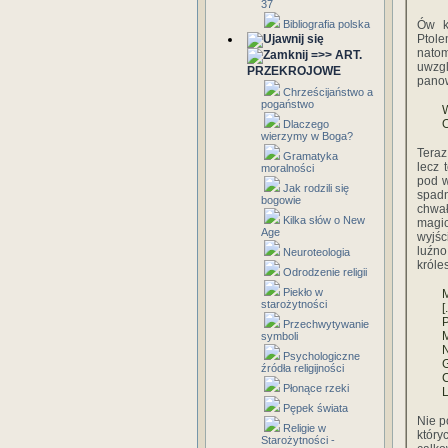
37
Bibliografia polska
Ów k
Ptole
natom
=>> ART.
uwzg
PRZEKROJOWE
panow
Chrześcijaństwo a
pogaństwo
W
O
Dlaczego
wierzymy w Boga?
Teraz
Gramatyka
lecz 
moralności
pod w
Jak rodzili się
spadn
bogowie
chwał
Kilka słów o New
magic
Age
wyjśc
luźno
Neuroteologia
króle
Odrodzenie religii
Piekło w
M
starożytności
[.
P
Przechwytywanie
M
symboli
N
Psychologiczne
G
źródła religijności
C
Płonące rzeki
L
Pępek świata
Nie p
Religie w
który
Starożytności -