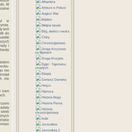
ejsze
Alhambra
sto. W
Amisze w Polsce
kralne
Angkor Wat
Babilon
był w
ymie.
Biblijne bestie
y król
Bóg, ateiści i nauka
fił do
ubliki
Chiny
jszych
Chrześcijaństwo
rady i
Droga Krzyżowa
chwały
na filipinach
Druga Krucjata
siedem
Egipt - Tajemnice
recko-
zmarłych
go nie
Etiopia
został
h, nie
Geniusz Darwina
Hetyci
i nam
Hipnoza
ach.
Historia Boga
erszem
Historia Pisma
iadały
Historia
 wieki
chrześcijaństwa
alnych
Indie
ińskie
emian
Jerozolima
Jerozolima 2