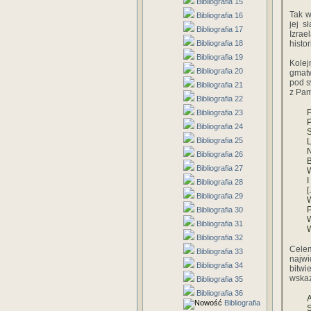
Bibliografia 15
Tak w
Bibliografia 16
jej 
Bibliografia 17
Izrae
Bibliografia 18
histo
Bibliografia 19
Kolej
Bibliografia 20
gmatw
pod s
Bibliografia 21
z Pam
Bibliografia 22
P
Bibliografia 23
P
Bibliografia 24
S
Bibliografia 25
L
N
Bibliografia 26
B
Bibliografia 27
W
I
Bibliografia 28
[.
Bibliografia 29
W
P
Bibliografia 30
W
Bibliografia 31
W
Bibliografia 32
Celem
Bibliografia 33
najwi
Bibliografia 34
bitwi
wskaz
Bibliografia 35
Bibliografia 36
A
Bibliografia
S