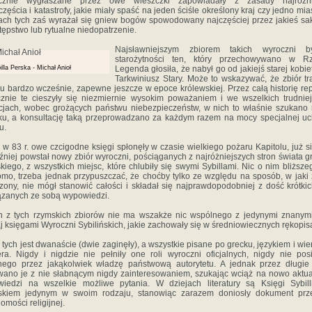
cznie wygłaszane przez owe wieszczki zapowiadały z zasady najróżni
częścia i katastrofy, jakie miały spaść na jeden ściśle określony kraj czy jedno mia
ach tych zaś wyrażał się gniew bogów spowodowany najczęściej przez jakieś sa
tępstwo lub rytualne niedopatrzenie.
Najsławniejszym zbiorem takich wyroczni 
starożytności ten, który przechowywano w Rz
illa Perska - Michał Anioł
Legenda głosiła, że nabył go od jakiejś starej kobiet
Tarkwiniusz Stary. Może to wskazywać, że zbiór tra
 bardzo wcześnie, zapewne jeszcze w epoce królewskiej. Przez całą historię rep
znie te cieszyły się niezmiernie wysokim poważaniem i we wszelkich trudnie
cjach, wobec grożących państwu niebezpieczeństw, w nich to właśnie szukano 
ku, a konsultację taką przeprowadzano za każdym razem na mocy specjalnej u
u.
 w 83 r. owe czcigodne księgi spłonęły w czasie wielkiego pożaru Kapitolu, już 
óźniej powstał nowy zbiór wyroczni, pościąganych z najróżniejszych stron świata g
kiego, z wszystkich miejsc, które chlubiły się swymi Sybillami. Nic o nim bliższe
mo, trzeba jednak przypuszczać, że choćby tylko ze względu na sposób, w jaki 
zony, nie mógł stanowić całości i składał się najprawdopodobniej z dość krótkic
zanych ze sobą wypowiedzi.
n z tych rzymskich zbiorów nie ma wszakże nic wspólnego z jedynymi znanym
aj księgami Wyroczni Sybilińskich, jakie zachowały się w średniowiecznych rękopis
 tych jest dwanaście (dwie zaginęły), a wszystkie pisane po grecku, językiem i wi
a. Nigdy i nigdzie nie pełniły one roli wyroczni oficjalnych, nigdy nie pos
ego przez jakąkolwiek władzę państwową autorytetu. A jednak przez długie
wano je z nie słabnącym nigdy zainteresowaniem, szukając wciąż na nowo aktu
iedzi na wszelkie możliwe pytania. W dziejach literatury są Księgi Sybill
iskiem jedynym w swoim rodzaju, stanowiąc zarazem doniosły dokument prz
omości religijnej.