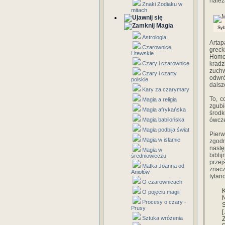
należ
Znaki Zodiaku w
mitach
Magia
Syb
Astrologia
Arta
Czarownice
greck
Litewskie
Homer
Czary i czarownice
kradz
zuchw
Czary i czarty
odwró
polskie
dalsz
Kary za czarymary
To, c
Magia a religia
zgubi
Magia afrykańska
środk
Magia babilońska
ówcze
Magia podbija świat
Pierw
Magia w islamie
zgod
nastę
Magia w
bibli
średniowieczu
przej
Matka Joanna od
znacz
Aniołów
tytan
O czarownicach
K
O pojęciu magii
N
Procesy o czary -
S
Prusy
[.
Sztuka wróżenia
Z