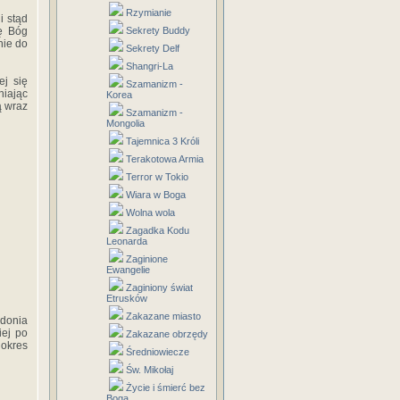
Rzymianie
i stąd
ę Bóg
Sekrety Buddy
nie do
Sekrety Delf
Shangri-La
ej się
Szamanizm -
niając
Korea
ą wraz
Szamanizm -
Mongolia
Tajemnica 3 Króli
Terakotowa Armia
Terror w Tokio
Wiara w Boga
Wolna wola
Zagadka Kodu
Leonarda
Zaginione
Ewangelie
Zaginiony świat
Etrusków
Zakazane miasto
edonia
iej po
Zakazane obrzędy
 okres
Średniowiecze
Św. Mikołaj
Życie i śmierć bez
Boga