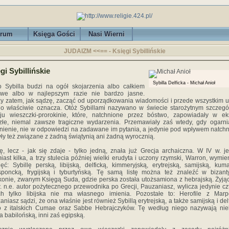
rum
Księga Gości
Nasi Wierni
JUDAIZM <<== - Księgi Sybillińskie
gi Sybillińskie
Sybilla Delficka - Michał Anioł
 Sybilla budzi na ogół skojarzenia albo całkiem
zywe albo w najlepszym razie nie bardzo jasne.
y zatem, jak sądzę, zacząć od uporządkowania wiadomości i przede wszystkim us
o właściwie oznacza. Otóż Sybillami nazywano w świecie starożytnym szczeg
ju wieszczki-prorokinie, które, natchnione przez bóstwo, zapowiadały w ek
złe, niemal zawsze tragiczne wydarzenia. Przemawiały zaś wtedy, gdy ogarni
nienie, nie w odpowiedzi na zadawane im pytania, a jedynie pod wpływem natchn
yły też związane z żadną świątynią ani żadną wyrocznią.
lę, lecz - jak się zdaje - tylko jedną, znała już Grecja archaiczna. W IV w. je
iast kilka, a trzy stulecia później wielki erudyta i uczony rzymski, Warron, wymie
ięć: Sybillę perską, libijską, delficką, kimmeryjską, erytrejską, samijską, kum
sponcką, frygijską i tyburtyńską. Tę samą listę można też znaleźć w bizant
konie, zwanym Księgą Suda, gdzie perska została utożsamiona z hebrajską. Żyją
w. n.e. autor pożytecznego przewodnika po Grecji, Pauzaniasz, wylicza jedynie czt
ych tylko libijska nie ma własnego imienia. Pozostałe to: Herofile z Marp
aniasz sądzi, że ona właśnie jest również Sybillą erytrejską, a także samijską i delf
 z italskich Cumae oraz Sabbe Hebrajczyków. Tę według niego nazywają niek
la babilońską, inni zaś egipską.