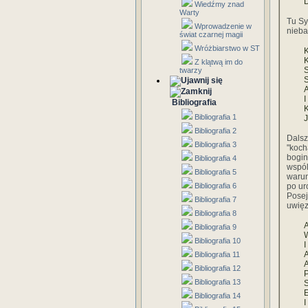
D
Wiedźmy znad
Warty
Tu Sy
Wprowadzenie w
nieba
świat czarnej magii
Wróżbiarstwo w ST
K
K
Z klątwą im do
S
twarzy
S
A
I
Bibliografia
K
Bibliografia 1
J
Bibliografia 2
Dalsz
Bibliografia 3
"koch
bogin
Bibliografia 4
wspól
Bibliografia 5
warun
Bibliografia 6
po ur
Posej
Bibliografia 7
uwięz
Bibliografia 8
A
Bibliografia 9
W
Bibliografia 10
I
A
Bibliografia 11
A
Bibliografia 12
P
Bibliografia 13
S
E
Bibliografia 14
I