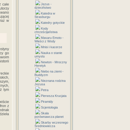
z całe
Jezus -
dzieciństwo
utorzy
dawano
Katedra w
ującej
Strasburgu
eraz w
Katedry gotyckie
Kody
chrześcijaństwa
Masaru Emoto -
Wieści z Wody
Mnisi i kacerze
estyny
ący go
Nauka o stanie
umyslu
swoim
storii
Newton - Mroczny
Heretyk
Niebo na ziemi -
reckie
Buddyzm
skich,
Nieznana rodzina
jszym,
Jezusa
żnych,
eż tym
Petra
Pierwsza Krucjata
wiście
Piramidy
fron z
Scjentologia
jednak
Skala
dzieła
porównawcza planet
Skarby wczesnego
Średniowiecza