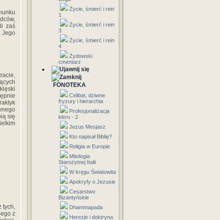
Życie, śmierć i rein
hunku
1
adców,
Życie, śmierć i rein
li zaś
3
 Jego
Życie, śmierć i rein
4
Żydowski
cmentarz
racie,
jących
FONOTEKA
klęski
tępnie
Celibat, dziwne
fryzury i hierarchia
raktyk
ownego
Profesjonalizacja
ią się
kleru - 2
ielkim
Jezus Mesjasz
Kto napisał Biblię?
Religia w Europie
Mitologia
Starożytnej Italii
W kręgu Światowita
Apokryfy o Jezusie
Cesarstwo
Bizantyńskie
 tych,
Dhammapada
iego z
Herezje i doktryna