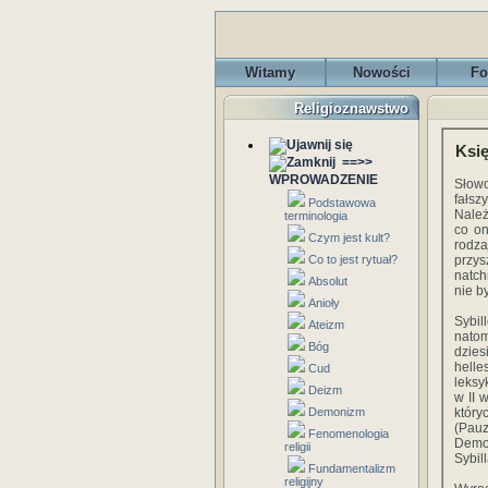
Witamy
Nowości
Fo
Religioznawstwo
Księ
==>>
WPROWADZENIE
Słowo
fałs
Podstawowa
Należ
terminologia
co on
Czym jest kult?
rodza
Co to jest rytuał?
przys
natch
Absolut
nie b
Anioły
Sybil
Ateizm
natom
Bóg
dzies
helle
Cud
leksy
Deizm
w II 
Demonizm
któr
(Pauz
Fenomenologia
Demo
religii
Sybil
Fundamentalizm
religijny