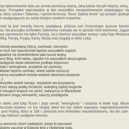
ięc tytanomachia była po prostu pierwszą wojną, jaką ludzie toczyli między sobą, 
sława. Porządek zaprowadza w tym wszystkim niespodziewanie pojawiający si
la, który usuwa i Tytanów, i synów Kronosa. Teraz Sybilla może" już przejść spokoj
rii następujących po sobie kolejno wielkich imperiów.
ność ta jest zresztą mocno poplątana, później zaś chronologia jeszcze bardzi
a. Na początku królestwo Salomona rozrasta się w sposób iście baśniowy, zagar
we panowanie nie tylko Fenicję, lecz również wszystkie wyspy i całą Azję Mniejsz
filią, Persją, Frygią, Karią, Myzją oraz bogatą w złoto Lidią:
óźniej powstaną Grecy, zuchwali, nieczyści.
o nich lud macedoński będzie wszystkim rządzić,
padnie na śmiertelników jako burza wojny.
ecz Bóg, Król nieba, zgładzi ich wszystkich doszczętnie.
astępnie świat odmienne podbije imperium:
iałe i wielogłowe, przyjdzie od zachodu,
ładać będzie szeroko, wiele ludów zniszczy
 serca wszystkich królów wielkim strachem przejmie
..]
szystko wokół zamąci, wszędzie zła przysporzy.
rzez swoją podłą chciwość, wstrętną żądzę bogactw
 mnogich krajach na ziemi, zwłaszcza w Macedonii
znieci srogą nienawiść, nauczy podstępów.
 ataku jest tutaj Rzym i jego senat, "wielogłowy" i odziany w białe togi. Mac
doczniej dopiero co mu uległa, tekst ten był zatem napisany najprawdopodobn
e pod Pydną, która w 168 r. położyła kres królestwu macedońskiemu. Na ten sam
ują również następne wiersze:
ż wreszcie dzień nadejdzie, kiedy to panować
iódmy zacznie w Egipcie król z Hellenów rodu.