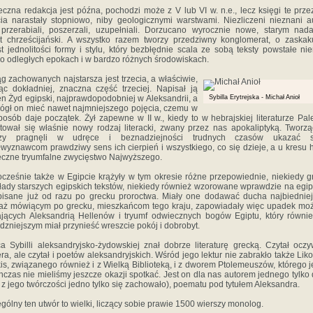
eczna redakcja jest późna, pochodzi może z V lub VI w. n.e., lecz księgi te prze
cia narastały stopniowo, niby geologicznymi warstwami. Niezliczeni nieznani a
 przerabiali, poszerzali, uzupełniali. Dorzucano wyrocznie nowe, starym na
łt chrześcijański. A wszystko razem tworzy przedziwny konglomerat, o zaskak
t jednolitości formy i stylu, który bezbłędnie scala ze sobą teksty powstałe ni
o odległych epokach i w bardzo różnych środowiskach.
ąg zachowanych najstarsza jest trzecia, a właściwie,
c dokładniej, znaczna część trzeciej. Napisał ją
n Żyd egipski, najprawdopodobniej w Aleksandrii, a
Sybilla Erytrejska - Michał Anioł
ógł on mieć nawet najmniejszego pojęcia, czemu w
posób daje początek. Żył zapewne w II w., kiedy to w hebrajskiej literaturze Pal
łtował się właśnie nowy rodzaj literacki, zwany przez nas apokaliptyką. Tworz
rzy pragnęli w udręce i beznadziejności trudnych czasów ukazać 
wyznawcom prawdziwy sens ich cierpień i wszystkiego, co się dzieje, a u kresu hi
eczne tryumfalne zwycięstwo Najwyższego.
cześnie także w Egipcie krążyły w tym okresie różne przepowiednie, niekiedy g
łady starszych egipskich tekstów, niekiedy również wzorowane wprawdzie na egip
pisane już od razu po grecku proroctwa. Miały one dodawać ducha najbiednie
aż mówiącym po grecku, mieszkańcom tego kraju, zapowiadały więc upadek mo
jących Aleksandrią Hellenów i tryumf odwiecznych bogów Egiptu, który równi
dzniejszym miał przynieść wreszcie pokój i dobrobyt.
a Sybilli aleksandryjsko-żydowskiej znał dobrze literaturę grecką. Czytał oczy
a, ale czytał i poetów aleksandryjskich. Wśród jego lektur nie zabrakło także Liko
is, związanego również i z Wielką Biblioteką, i z dworem Ptolemeuszów, którego 
hczas nie mieliśmy jeszcze okazji spotkać. Jest on dla nas autorem jednego tylko 
 z jego twórczości jedno tylko się zachowało), poematu pod tytułem Aleksandra.
gólny ten utwór to wielki, liczący sobie prawie 1500 wierszy monolog.