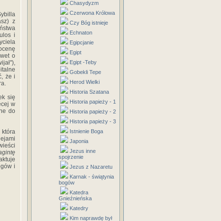
Chasydyzm
Czerwona Królowa
ybilla
asz) z
Czy Bóg istnieje
ństwa
Echnaton
ulos i
ciela
Egipcjanie
 ocenę
Egipt
awet o
jał"),
Egipt -Teby
italne
Gobekli Tepe
, że i
Herod Wielki
ra.
Historia Szatana
ek się
Historia papieży - 1
ęcej w
one do
Historia papieży - 2
Historia papieży - 3
 która
Istnienie Boga
ejami
Japonia
wieści
Jezus inne
agintę
spojrzenie
aktuje
ogów i
Jezus z Nazaretu
Karnak - świątynia
bogów
Katedra
Gnieźnieńska
Katedry
Kim naprawdę był