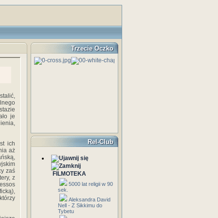
Trzecie Oczko
talić,
ólnego
stazie
ało je
ienia,
Rel-Club
st ich
nia aż
ańską,
yjskim
cy zaś
FILMOTEKA
ery, z
essos
5000 lat religii w 90
sek.
icką),
tórzy
Aleksandra David
Nell - Z Sikkimu do
Tybetu