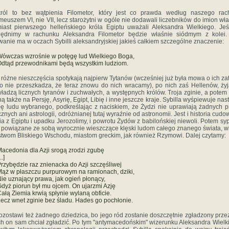
ról to bez wątpienia Filometor, który jest co prawda według naszego rac
meuszem VI, nie VII, lecz starożytni w ogóle nie dodawali liczebników do imion wł
iast pierwszego helleńskiego króla Egiptu uważali Aleksandra Wielkiego. Jeś
lędnimy w rachunku Aleksandra Filometor będzie właśnie siódmym z kolei.
anie ma w oczach Sybilli aleksandryjskiej jakieś całkiem szczególne znaczenie:
ówczas wzrośnie w potęgę lud Wielkiego Boga,
dtąd przewodnikami będą wszystkim ludziom.
 różne nieszczęścia spotykają najpierw Tytanów (wcześniej już była mowa o ich zat
to nie przeszkadza, że teraz znowu do nich wracamy), po nich zaś Hellenów, ży
ładzą licznych tyranów i zuchwałych, a występnych królów. Troja zginie, a potem 
ą także na Persję, Asyrię, Egipt, Libię i inne jeszcze kraje. Sybilla wyśpiewuje nas
ę ludu wybranego, podkreślając z naciskiem, że Żydzi nie uprawiają żadnych p
znych ani astrologii, odróżnianej tutaj wyraźnie od astronomii. Jest i historia cud
ia z Egiptu i upadku Jerozolimy, i powrotu Żydów z babilońskiej niewoli. Potem syp
 powiązane ze sobą wyrocznie wieszczące klęski ludom całego znanego świata, w
stwom Bliskiego Wschodu, miastom greckim, jak również Rzymowi. Dalej czytamy:
acedonia dla Azji srogą zrodzi zgubę
..]
rzybędzie raz znienacka do Azji szczęśliwej
ąż w płaszczu purpurowym na ramionach, dziki,
ie uznający prawa, jak ogień płonący,
dyż piorun był mu ojcem. On ujarzmi Azję
ałą Ziemia krwią spłynie wylaną obficie.
ecz wnet zginie bez śladu. Hades go pochłonie.
ozostawi też żadnego dziedzica, bo jego ród zostanie doszczętnie zgładzony przez
ch on sam chciał zgładzić. Po tym "antymacedońskim" wizerunku Aleksandra Wielk