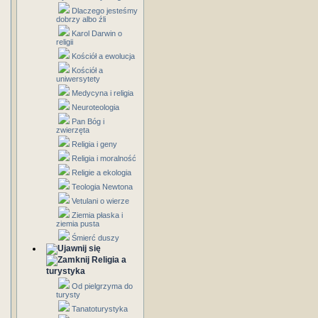
Dlaczego jesteśmy
dobrzy albo źli
Karol Darwin o
religii
Kościół a ewolucja
Kościół a
uniwersytety
Medycyna i religia
Neuroteologia
Pan Bóg i
zwierzęta
Religia i geny
Religia i moralność
Religie a ekologia
Teologia Newtona
Vetulani o wierze
Ziemia płaska i
ziemia pusta
Śmierć duszy
Religia a
turystyka
Od pielgrzyma do
turysty
Tanatoturystyka