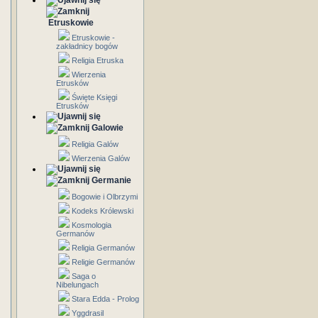
Etruskowie
Etruskowie -
zakładnicy bogów
Religia Etruska
Wierzenia
Etrusków
Święte Księgi
Etrusków
Galowie
Religia Galów
Wierzenia Galów
Germanie
Bogowie i Olbrzymi
Kodeks Królewski
Kosmologia
Germanów
Religia Germanów
Religie Germanów
Saga o
Nibelungach
Stara Edda - Prolog
Yggdrasil