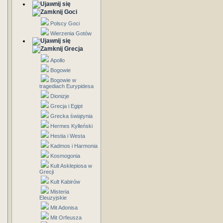
Goci
Polscy Goci
Wierzenia Gotów
Grecja
Apollo
Bogowie
Bogowie w
tragediach Eurypidesa
Dionizje
Grecja i Egipt
Grecka świątynia
Hermes Kylleński
Hestia i Westa
Kadmos i Harmonia
Kosmogonia
Kult Asklepiosa w
Grecji
Kult Kabirów
Misteria
Eleuzyjskie
Mit Adonisa
Mit Orfeusza