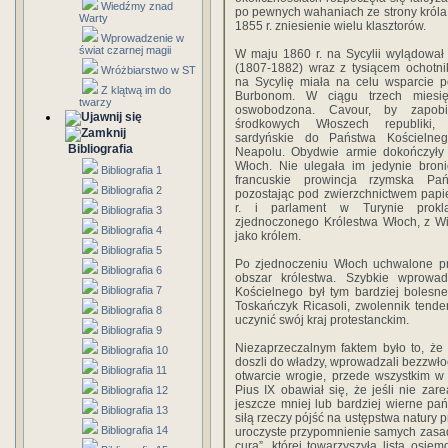
Wiedźmy znad
po pewnych wahaniach ze strony król
Warty
1855 r. zniesienie wielu klasztorów.
Wprowadzenie w
świat czarnej magii
W maju 1860 r. na Sycylii wylądował
(1807-1882) wraz z tysiącem ochotn
Wróżbiarstwo w ST
na Sycylię miała na celu wsparcie p
Z klątwą im do
Burbonom. W ciągu trzech miesię
twarzy
oswobodzona. Cavour, by zapob
środkowych Włoszech republiki, 
sardyńskie do Państwa Kościelne
Bibliografia
Neapolu. Obydwie armie dokończyły 
Włoch. Nie ulegała im jedynie broni
Bibliografia 1
francuskie prowincja rzymska Pań
Bibliografia 2
pozostając pod zwierzchnictwem papi
r. i parlament w Turynie prokl
Bibliografia 3
zjednoczonego Królestwa Włoch, z 
Bibliografia 4
jako królem.
Bibliografia 5
Po zjednoczeniu Włoch uchwalone pra
Bibliografia 6
obszar królestwa. Szybkie wprow
Bibliografia 7
Kościelnego był tym bardziej bolesn
Toskańczyk Ricasoli, zwolennik tenden
Bibliografia 8
uczynić swój kraj protestanckim.
Bibliografia 9
Niezaprzeczalnym faktem było to, że 
Bibliografia 10
doszli do władzy, wprowadzali bezzwło
Bibliografia 11
otwarcie wrogie, przede wszystkim w
Pius IX obawiał się, że jeśli nie zare
Bibliografia 12
jeszcze mniej lub bardziej wierne p
Bibliografia 13
siłą rzeczy pójść na ustępstwa natury
Bibliografia 14
uroczyste przypomnienie samych zasad
cura”, której towarzyszyła lista osie