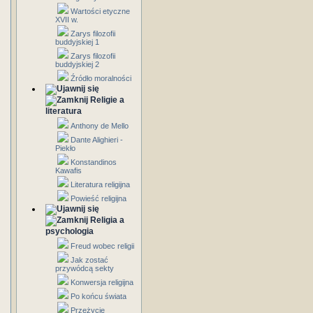
Wartości etyczne
XVII w.
Zarys filozofii
buddyjskiej 1
Zarys filozofii
buddyjskiej 2
Źródło moralności
Religie a
literatura
Anthony de Mello
Dante Alighieri -
Piekło
Konstandinos
Kawafis
Literatura religijna
Powieść religijna
Religia a
psychologia
Freud wobec religii
Jak zostać
przywódcą sekty
Konwersja religijna
Po końcu świata
Przeżycie