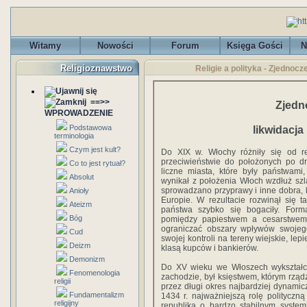
Witamy
Nowości
Forum
Księga Gości
N
Religioznawstwo
Religie a polityka - Zjednoc
==>>
Zjedn
WPROWADZENIE
Podstawowa
likwidacj
terminologia
Czym jest kult?
Do XIX w. Włochy różniły się od 
przeciwieństwie do położonych po dr
Co to jest rytuał?
liczne miasta, które były państwami, 
Absolut
wynikał z położenia Włoch wzdłuż sz
sprowadzano przyprawy i inne dobra, 
Anioły
Europie. W rezultacie rozwinął się 
Ateizm
państwa szybko się bogaciły. Forma
Bóg
pomiędzy papiestwem a cesarstwem,
ograniczać obszary wpływów swojego 
Cud
swojej kontroli na tereny wiejskie, lep
Deizm
klasą kupców i bankierów.
Demonizm
Do XV wieku we Włoszech wykształci
Fenomenologia
zachodzie, był księstwem, którym rządz
religii
przez długi okres najbardziej dynami
Fundamentalizm
1434 r. najważniejszą rolę politycz
religijny
republiką o bardzo stabilnym syste