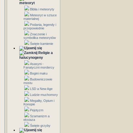
meteoryt
Biblia i meteoryty
Meteoryt w sztuce
materialnej
Podania, legendy i
przepowiednie
Znaczenie i
symbolika meteorytów
Święte kamienie
Religie a
halucynogeny
Asasyni -
Fanatyczni mordercy
Bogini maku
Budowniczowie
mostu
LSD a New Age
Ludzie-muchomory
Megality, Opium i
Konopie
Pejotyzm
Szamanizm a
ekstaza
Święte grzyby