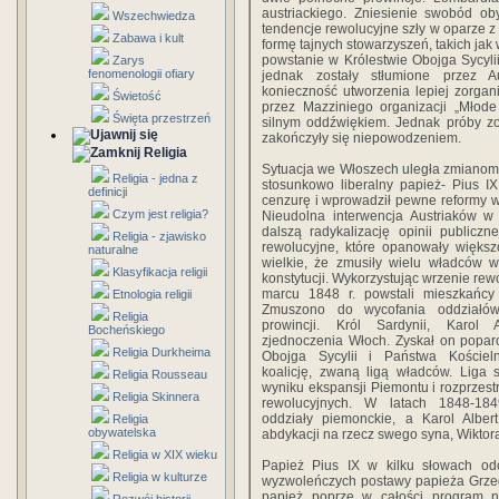
austriackiego. Zniesienie swobód ob
Wszechwiedza
tendencje rewolucyjne szły w oparze z
Zabawa i kult
formę tajnych stowarzyszeń, takich jak
powstanie w Królestwie Obojga Sycyli
Zarys
fenomenologii ofiary
jednak zostały stłumione przez A
konieczność utworzenia lepiej zorgan
Świetość
przez Mazziniego organizacji „Młode
Święta przestrzeń
silnym oddźwiękiem. Jednak próby z
zakończyły się niepowodzeniem.
Religia
Sytuacja we Włoszech uległa zmianom 
Religia - jedna z
stosunkowo liberalny papież- Pius IX
definicji
cenzurę i wprowadził pewne reformy 
Czym jest religia?
Nieudolna interwencja Austriaków w
dalszą radykalizację opinii publiczn
Religia - zjawisko
rewolucyjne, które opanowały większo
naturalne
wielkie, że zmusiły wielu władców w
Klasyfikacja religii
konstytucji. Wykorzystując wrzenie re
marcu 1848 r. powstali mieszkańcy 
Etnologia religii
Zmuszono do wycofania oddziałów 
Religia
prowincji. Król Sardynii, Karol 
Bocheńskiego
zjednoczenia Włoch. Zyskał on poparc
Religia Durkheima
Obojga Sycylii i Państwa Kościeln
koalicję, zwaną ligą władców. Liga 
Religia Rousseau
wyniku ekspansji Piemontu i rozprzest
Religia Skinnera
rewolucyjnych. W latach 1848-184
oddziały piemonckie, a Karol Alber
Religia
obywatelska
abdykacji na rzecz swego syna, Wikto
Religia w XIX wieku
Papież Pius IX w kilku słowach o
Religia w kulturze
wyzwoleńczych postawy papieża Grzeg
papież poprze w całości program na