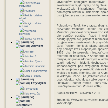
latyfundiów pomiędzy małorolnych
Partycypacja
zwolenników zajął Rzym, i od tej chwil
mistyczna
większość tek ministerialnych. Tłumią
Pramatki
doniosłych reform w dziedzinie społe
ustrój, będący zaprzeczeniem demokrac
Religie rodzime
Afryki
Religie rodzime
Południowy Tyrol, który przez długi 
Australii
przyznano Włochom. Region jest za
Wierzenia
Mussolini próbował przeprowadzić ital
pierwotne
ale poniósł porażkę. Przed II wo
Święte kamienie
posługujących się językiem niemiec
przyjęło wielu nazistowskich przywódc
Goci. Pewien niemiecki pisarz stwier
Animizm
Aby położyć kres niepokojom społecz
Animizm
1939 roku, że pozwolą mieszkańcom 
referendum naukowcy z Ahnenerbe pr
Animizm 2
muzyki, motywów zdobniczych w archite
Animizm Tylora
sztuki ludowej i historii, dochodzą
wartościowymi pod względem raso
Animizm i manizm
zamierzał jednak przesiedlić dziesiątk
Dusza w animizmie
wiejskie w sercu Niemiec, ale na Kry
Dusze i duchy
w Wilczym Szańcu, że „Przesiedlenie i
psychologicznych. Muszą tylko popły
i gotowe” (Heather Pringle, „Plany ras
Fetyszyzm
S-ka Wydawnictwo, Poznań 2009).
Fetyszyzm
Stanisław Bulza - 4 kwietnia 2011
Kult fetyszów
żródło:http://www.konserwatyzm.pl/arty
koscielnego
Szamanizm