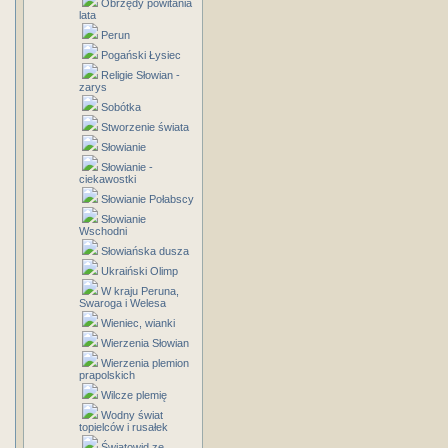
Obrzędy powitania
lata
Perun
Pogański Łysiec
Religie Słowian -
zarys
Sobótka
Stworzenie świata
Słowianie
Słowianie -
ciekawostki
Słowianie Połabscy
Słowianie
Wschodni
Słowiańska dusza
Ukraiński Olimp
W kraju Peruna,
Swaroga i Welesa
Wieniec, wianki
Wierzenia Słowian
Wierzenia plemion
prapolskich
Wilcze plemię
Wodny świat
topielców i rusałek
Światowid ze