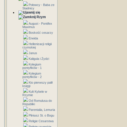
Połowcy - Baba ze
Stadnicy
Rzym
August - Pontifex
Maximus
Boskość cesarzy
Eneida
Hellenizacji religii
rzymskiej
Janus
Kaligula i Żydzi
Kolegium
pontyfików - 1
Kolegium
pontyfików - 2
Kto pierwszy palił
księgi
Kult Kybele w
Rzymie
Od Romulusa do
Republiki
Parentalia, Lemuria
Pliniusz St. o Bogu
Religie Cesarstwa
Religie rzymskie