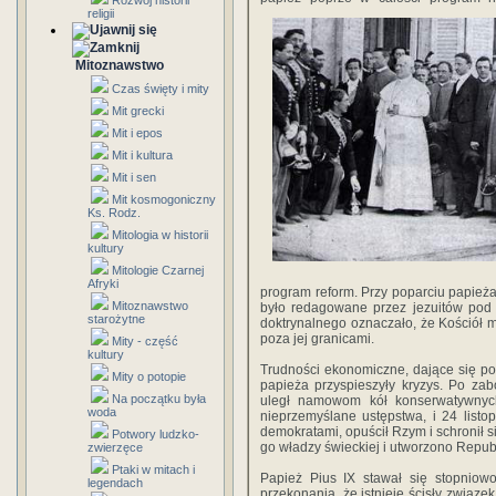
Rozwój historii
religii
Mitoznawstwo
Czas święty i mity
Mit grecki
Mit i epos
Mit i kultura
Mit i sen
Mit kosmogoniczny
Ks. Rodz.
Mitologia w historii
kultury
Mitologie Czarnej
Afryki
program reform. Przy poparciu papieża 
Mitoznawstwo
było redagowane przez jezuitów pod
starożytne
doktrynalnego oznaczało, że Kościół ma
poza jej granicami.
Mity - część
kultury
Trudności ekonomiczne, dające się po
Mity o potopie
papieża przyspieszyły kryzys. Po zab
Na początku była
uległ namowom kół konserwatywnych
woda
nieprzemyślane ustępstwa, i 24 list
demokratami, opuścił Rzym i schronił 
Potwory ludzko-
go władzy świeckiej i utworzono Republ
zwierzęce
Ptaki w mitach i
Papież Pius IX stawał się stopniow
legendach
przekonania, że istnieje ścisły związe