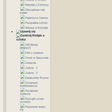
Matylda z Canossy
Obrzędowa rola
kobiet
Papieżyca Joanna
Pasqualina Lehner
Wdowy w Kościele
Religie a
sztuka
100 filmów
biblijnych
Film o świętym
Fresk w Staszowie
Gwiazda
Judyta - 1
Judyta - 2
Katakumby Rzymu
Ornament
średniowiecza
Pocałunek
Judasza
Początki sztuki
chrześci.
Powstanie teatru
FR