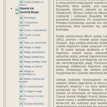
Znaki Zodiaku w
a zniszczeniem tradycyjnych wartości 
mitach
Republika także upadła, pod nap
Bonaparte, któremu zależało na zjed
Magia
Ostatecznie, Wiosna Ludów we Włosze
Lombardii i rozbiciem Republiki We
Astrologia
ponownie podzielone. Po przywróce
Czarownice
Państwa Kościelnego zaznało ono dzies
Litewskie
przejściowy, który powinien się z
królestwa.
Czary i czarownice
Czary i czarty
Dzieło zjednoczenia Włoch podjął Ca
polskie
1861), premier i minister spraw zagr
Kary za czarymary
Sardynii. Jego polityka odniosła skute
Ludwik Napoleon został cesarzem Fra
Magia a religia
III. W czasie tajnego spotkania w P
Magia afrykańska
Napoleon zawarli sojusz antyaust
wybuchła wojna, jednak Napoleonowi s
Magia babilońska
spodziewał. Bitwy pod Magenta czy Sol
Magia podbija świat
ale nierozstrzygnięte, dając Francuzo
przewagę. Ostatecznie Napoleon chęt
Magia w islamie
pokój, zdobywając dla Sardynii je
Magia w
rezygnował też z planów utworzenia fed
średniowieczu
Matka Joanna od
Jednak nastrojów rewolucyjnych ni
Aniołów
ostudzić. Wobec zagrożenia ze strony a
lokalnych władców i na mocy plebi
O czarownicach
przyłączyły się Toskania, Modena, 
O pojęciu magii
zamian za otrzymanie od Napoleona 
Procesy o czary -
Cavour musiał odstąpić Francji Sabau
Prusy
zawarł sojusz z antyklerykalną lewicą, 
konieczne dla realizacji jego włoskie
Sztuka wróżenia
okolicznościach rozpoczęła się laicyza