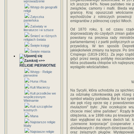
zorganizowanego szkolnictwa. W 1871
wprowadzenie
ich jeszcze 64%. Nowe państwo nie pot
Wstęp do geografii
związków, camorry i mafii. Bieda wy
religii
granicę. Kraj opuszczali włościani
wychodźców z rolniczych prowincji 
Zatyczka
panieńska
emigrantów z północnej części Włoch.
Zaświaty w
Od 1870 roku, tj. od czasu rządó
literaturze i w sztuce
doprowadzały do częstych zmian gabin
Śmierć w różnych
powołany na prezesa rady ministrów,
religiach świata
parlamentarnej i z partii politycznych
Święte księgi
przywódcą. W ten sposób Depreti
jakiejkolwiek zmiany na lepsze. Po śm
Święte miasta
Crispiego (1819-1901). Za jego rząd
gdyż przez swoją politykę mocarstwow
=>>
która pozbawiła chłopów ich najlepszej
RELIGIE PIERWOTNE
wystąpiło włościaństwo.
Wstęp - Religie
pierwotne
Huna i Roa
W
Kult Macierzy
Na Sycylii, która uchodziła za spichle
Kult przodków we
za odznakę członkowską pęk rózeg 
współczesnym
symbol władzy państwa. Był to też sym
Wietnamie
ale pęk rózg oprze się z powodzeniem
Kult szczątków
rivulazioni
” było: „Nie oczekujcie ws
kostnych
chcecie mieć silne państwo”. Rządy tł
oblężenia, a w 1898 roku po krwawych 
Mana
stan wyjątkowi na okres dwóch lat. I
Najstarsze religie
„czerwone korporacje” (
cooperative 
Malty
dniówkowych i drobnych dzierżawców, 
Najstasze religie
oraz żelaznych pługów. Występowal