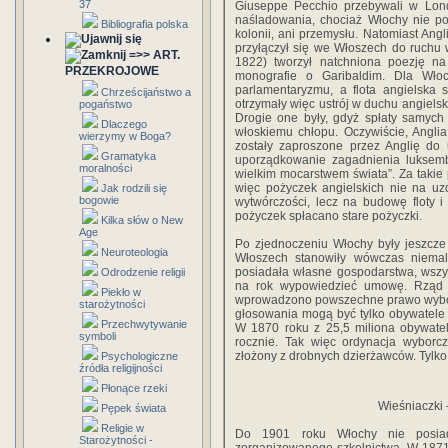
37
Giuseppe Pecchio przebywali w Lond
naśladowania, chociaż Włochy nie pos
Bibliografia polska
kolonii, ani przemysłu. Natomiast Angl
przyłączył się we Włoszech do ruchu
=>> ART.
1822) tworzył natchniona poezję na
PRZEKROJOWE
monografie o Garibaldim. Dla Włoc
parlamentaryzmu, a flota angielsk
Chrześcijaństwo a
otrzymały więc ustrój w duchu angiels
pogaństwo
Drogie one były, gdyż spłaty samych
Dlaczego
włoskiemu chłopu. Oczywiście, Anglia
wierzymy w Boga?
zostały zaproszone przez Anglię do u
Gramatyka
uporządkowanie zagadnienia luksemb
moralności
wielkim mocarstwem świata”. Za takie 
więc pożyczek angielskich nie na uzd
Jak rodzili się
bogowie
wytwórczości, lecz na budowę floty 
pożyczek spłacano stare pożyczki.
Kilka słów o New
Age
Po zjednoczeniu Włochy były jeszcze
Neuroteologia
Włoszech stanowiły wówczas niemal 
posiadała własne gospodarstwa, wszys
Odrodzenie religii
na rok wypowiedzieć umowę. Rząd je
Piekło w
wprowadzono powszechne prawo wybor
starożytności
głosowania mogą być tylko obywatele 
Przechwytywanie
W 1870 roku z 25,5 miliona obywateli
symboli
rocznie. Tak więc ordynacja wyborc
złożony z drobnych dzierżawców. Tylko
Psychologiczne
źródła religijności
Płonące rzeki
Wieśniaczki 
Pępek świata
Religie w
Do 1901 roku Włochy nie posiad
Starożytności -