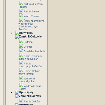
Kultura duchowa
Prusów
Religia Bałtów
Wiara Prusów
Ślady szamanizmu
w religijności
średniowiecznych
Prusów
Celtowie
Beltaine
Druidzi
Druidzi w źródłach
Niebo i słońce w
mitach celtyckich
Religia
starożytnych Celtów
Religie Celtów -
zarys tematu
Wierzenia
staroceltyckie
Wędrówki dusz u
Celtów
Dakowie
Religia Daków