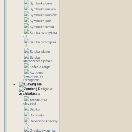
Symbolika barw
Symbolika kamieni
Symbolika kolorów
Symbolika koła
Symbolika lotosu
Sztuka bizantyjska
- 1
Sztuka bizanyjska
- 2
Sztuka islamu
Sztuka
starochrześcijańska
Tańce a religia
Św. Anna
Samotrzeć ze
Strzegomia
Religie a
architektura
Architektura
chrześci.
Babilon
Borobudur
Drewniane kościoły
- PL
Grecka świątynia