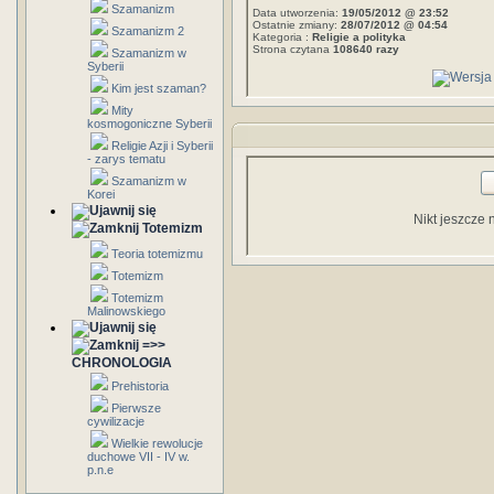
Szamanizm
Data utworzenia:
19/05/2012 @ 23:52
Ostatnie zmiany:
28/07/2012 @ 04:54
Szamanizm 2
Kategoria :
Religie a polityka
Strona czytana
108640 razy
Szamanizm w
Syberii
Kim jest szaman?
Mity
kosmogoniczne Syberii
Religie Azji i Syberii
- zarys tematu
Szamanizm w
Korei
Nikt jeszcze 
Totemizm
Teoria totemizmu
Totemizm
Totemizm
Malinowskiego
=>>
CHRONOLOGIA
Prehistoria
Pierwsze
cywilizacje
Wielkie rewolucje
duchowe VII - IV w.
p.n.e