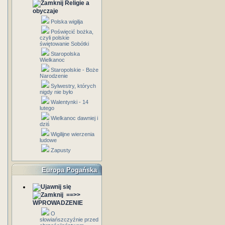
Religie a
obyczaje
Polska wigilja
Poświęcić bożka,
czyli polskie
świętowanie Sobótki
Staropolska
Wielkanoc
Staropolskie - Boże
Narodzenie
Sylwestry, których
nigdy nie było
Walentynki - 14
lutego
Wielkanoc dawniej i
dziś
Wigilijne wierzenia
ludowe
Zapusty
Europa Pogańska
==>>
WPROWADZENIE
O
słowiańszczyźnie przed