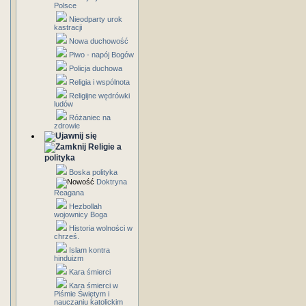
Polsce
Nieodparty urok
kastracji
Nowa duchowość
Piwo - napój Bogów
Policja duchowa
Religia i wspólnota
Religijne wędrówki
ludów
Różaniec na
zdrowie
Religie a
polityka
Boska polityka
Doktryna
Reagana
Hezbollah
wojownicy Boga
Historia wolności w
chrześ.
Islam kontra
hinduizm
Kara śmierci
Kara śmierci w
Piśmie Świętym i
nauczaniu katolickim