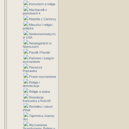
Komunizm a religia
Machiavelli o
państwach k
Matylda z Canossy
Mieszko I religia i
polityka
Neokonserwatyzm
w USA
Neopoganizm w
Niemczech
Pacelli i Pavelic
Państwo i związki
wyznaniowe
Pierwsza
Poprawka
Prawo wyznaniowe
Religia i
demokracja
Religie a wojna
Rewolucja
francuska a Kościół
Richelieu i raison
d'état
Tajemnica Joanny
'Arc
Wyznaniowa
Skandynawia: Religia a