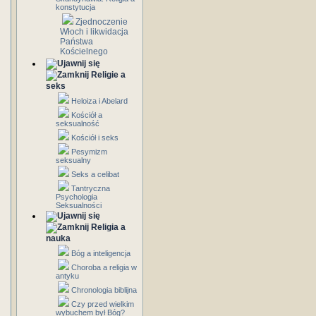
konstytucja
Zjednoczenie
Włoch i likwidacja
Państwa
Kościelnego
Religie a
seks
Heloiza i Abelard
Kościół a
seksualność
Kościół i seks
Pesymizm
seksualny
Seks a celibat
Tantryczna
Psychologia
Seksualności
Religia a
nauka
Bóg a inteligencja
Choroba a religia w
antyku
Chronologia biblijna
Czy przed wielkim
wybuchem był Bóg?