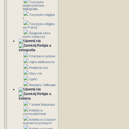
Turystyka
pielgrzymkowa -
bibliografia
Turystyka religijna
1
Turystyka religijna
we Francji
Świątynie które
warto zobaczyć
Religia a
etnografia
Cmentarze polskie
Jajka wielkanocne
Podłaźniczka
Stary rok
Upiór!
Wampiry i Wilkołaki
Religie a
kobieta
7 kobiet Watykanu
Kobieta w
chrzescijaństwie
Kobieta w czasach
wypraw krzyżowych
Kobiety w Izraelu