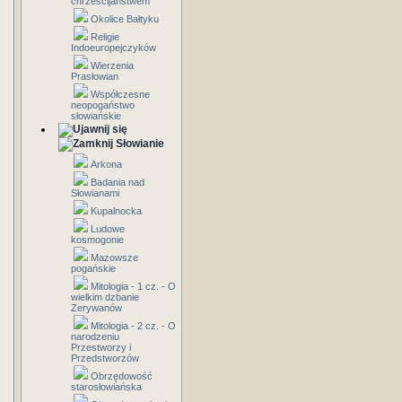
chrześcijaństwem
Okolice Bałtyku
Religie
Indoeuropejczyków
Wierzenia
Prasłowian
Współczesne
neopogaństwo
słowiańskie
Słowianie
Arkona
Badania nad
Słowianami
Kupalnocka
Ludowe
kosmogonie
Mazowsze
pogańskie
Mitologia - 1 cz. - O
wielkim dzbanie
Zerywanów
Mitologia - 2 cz. - O
narodzeniu
Przestworzy i
Przedstworzów
Obrzędowość
starosłowiańska