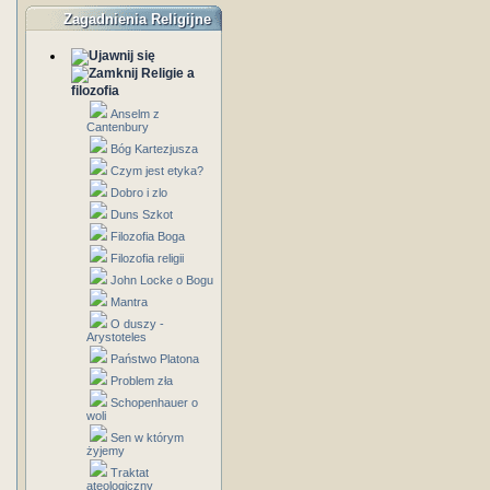
Zagadnienia Religijne
Religie a
filozofia
Anselm z
Cantenbury
Bóg Kartezjusza
Czym jest etyka?
Dobro i zlo
Duns Szkot
Filozofia Boga
Filozofia religii
John Locke o Bogu
Mantra
O duszy -
Arystoteles
Państwo Platona
Problem zła
Schopenhauer o
woli
Sen w którym
żyjemy
Traktat
ateologiczny