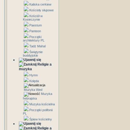
Kaliska cerkiew
Kościoły słupowe
Kościół w
Kosieczynie
Paestum
Panteon
Początki
architektury PL
Tadż Mahal
Świątynie
buddyjskie
Religie a
muzyka
Hymn
Kolęda
Muzyka Wed
Muzyka
hebrajska
Muzyka kościelna
Początki polifonii
PL
Śpiew kościelny
Religie a