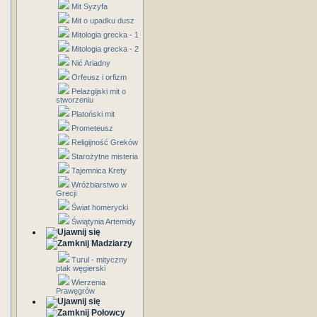
Mit Syzyfa
Mit o upadku dusz
Mitologia grecka - 1
Mitologia grecka - 2
Nić Ariadny
Orfeusz i orfizm
Pelazgijski mit o
stworzeniu
Platoński mit
Prometeusz
Religijność Greków
Starożytne misteria
Tajemnica Krety
Wróżbiarstwo w
Grecji
Świat homerycki
Świątynia Artemidy
Madziarzy
Turul - mityczny
ptak węgierski
Wierzenia
Prawęgrów
Połowcy