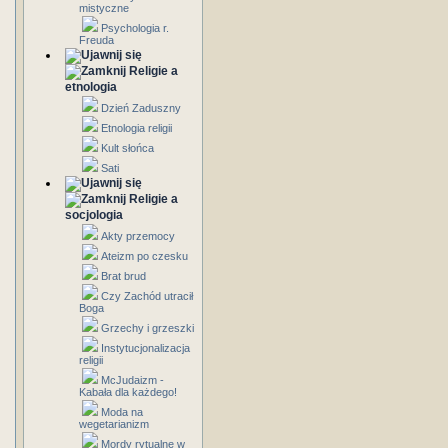
mistyczne
Psychologia r.
Freuda
Religie a
etnologia
Dzień Zaduszny
Etnologia religii
Kult słońca
Sati
Religie a
socjologia
Akty przemocy
Ateizm po czesku
Brat brud
Czy Zachód utracił
Boga
Grzechy i grzeszki
Instytucjonalizacja
religii
McJudaizm -
Kabała dla każdego!
Moda na
wegetarianizm
Mordy rytualne w