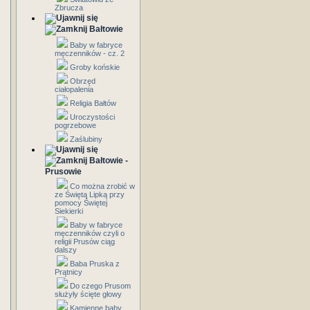
Zbrucza
Bałtowie
Baby w fabryce
męczenników - cz. 2
Groby końskie
Obrzęd
ciałopalenia
Religia Bałtów
Uroczystości
pogrzebowe
Zaślubiny
Bałtowie -
Prusowie
Co można zrobić w
ze Świętą Lipką przy
pomocy Świętej
Siekierki
Baby w fabryce
męczenników czyli o
religii Prusów ciąg
dalszy
Baba Pruska z
Prątnicy
Do czego Prusom
służyły ścięte głowy
Kamienne baby