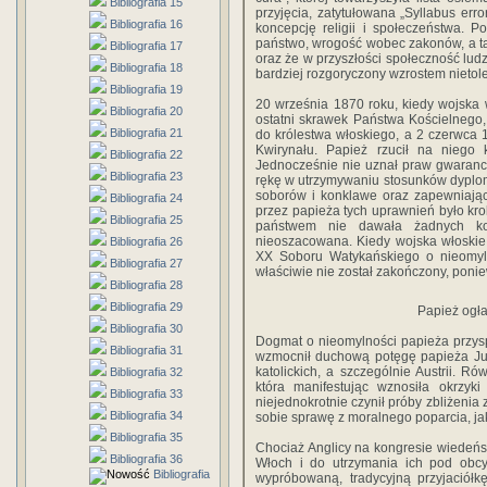
Bibliografia 15
przyjęcia, zatytułowana „Syllabus er
Bibliografia 16
koncepcję religii i społeczeństwa. 
państwo, wrogość wobec zakonów, a tak
Bibliografia 17
oraz że w przyszłości społeczność ludzk
Bibliografia 18
bardziej rozgoryczony wzrostem nietoler
Bibliografia 19
20 września 1870 roku, kiedy wojska wł
Bibliografia 20
ostatni skrawek Państwa Kościelnego
Bibliografia 21
do królestwa włoskiego, a 2 czerwca 
Kwirynału. Papież rzucił na niego 
Bibliografia 22
Jednocześnie nie uznał praw gwarancy
Bibliografia 23
rękę w utrzymywaniu stosunków dyplo
soborów i konklawe oraz zapewniając
Bibliografia 24
przez papieża tych uprawnień było kr
Bibliografia 25
państwem nie dawała żadnych ko
nieoszacowana. Kiedy wojska włoskie
Bibliografia 26
XX Soboru Watykańskiego o nieomyln
Bibliografia 27
właściwie nie został zakończony, poni
Bibliografia 28
Bibliografia 29
Papież ogł
Bibliografia 30
Dogmat o nieomylności papieża przys
Bibliografia 31
wzmocnił duchową potęgę papieża Już
katolickich, a szczególnie Austrii. R
Bibliografia 32
która manifestując wznosiła okrzyki
Bibliografia 33
niejednokrotnie czynił próby zbliżenia
Bibliografia 34
sobie sprawę z moralnego poparcia, jak
Bibliografia 35
Chociaż Anglicy na kongresie wiedeń
Bibliografia 36
Włoch i do utrzymania ich pod obcy
Bibliografia
wypróbowaną, tradycyjną przyjaciółk