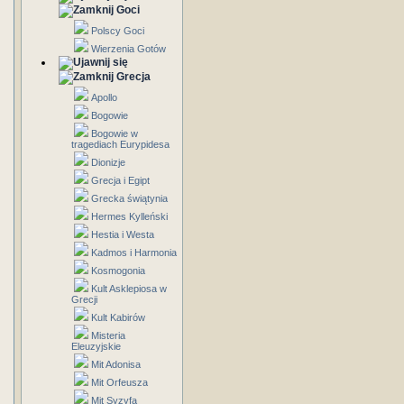
Goci
Polscy Goci
Wierzenia Gotów
Grecja
Apollo
Bogowie
Bogowie w
tragediach Eurypidesa
Dionizje
Grecja i Egipt
Grecka świątynia
Hermes Kylleński
Hestia i Westa
Kadmos i Harmonia
Kosmogonia
Kult Asklepiosa w
Grecji
Kult Kabirów
Misteria
Eleuzyjskie
Mit Adonisa
Mit Orfeusza
Mit Syzyfa