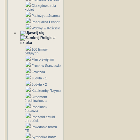
Obrzędowa rola
kobiet
Papieżyca Joanna
Pasqualina Lehner
Wdowy w Kościele
Religie a
sztuka
100 filmów
biblijnych
Film o świętym
Fresk w Staszowie
Gwiazda
Judyta - 1
Judyta - 2
Katakumby Rzymu
Ornament
średniowiecza
Pocałunek
Judasza
Początki sztuki
chrześci.
Powstanie teatru
FR
Symbolika barw