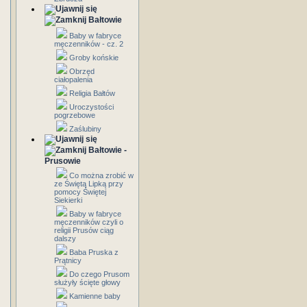
Bałtowie
Baby w fabryce
męczenników - cz. 2
Groby końskie
Obrzęd
ciałopalenia
Religia Bałtów
Uroczystości
pogrzebowe
Zaślubiny
Bałtowie -
Prusowie
Co można zrobić w
ze Świętą Lipką przy
pomocy Świętej
Siekierki
Baby w fabryce
męczenników czyli o
religii Prusów ciąg
dalszy
Baba Pruska z
Prątnicy
Do czego Prusom
służyły ścięte głowy
Kamienne baby