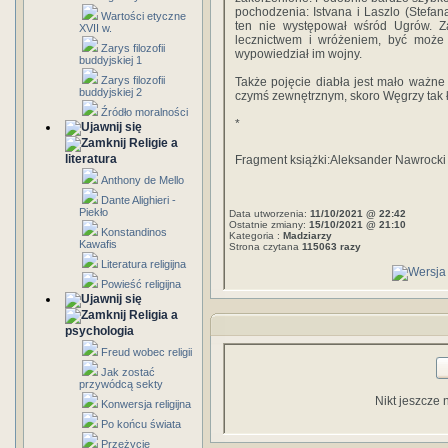
pochodzenia: Istvana i Laszlo (Stefan
Wartości etyczne
ten nie występował wśród Ugrów. Z
XVII w.
lecznictwem i wróżeniem, być może d
Zarys filozofii
wypowiedział im wojny.
buddyjskiej 1
Zarys filozofii
Także pojęcie diabła jest mało ważn
buddyjskiej 2
czymś zewnętrznym, skoro Węgrzy tak ł
Źródło moralności
*
Religie a
literatura
Fragment książki:Aleksander Nawrocki
Anthony de Mello
Dante Alighieri -
Piekło
Data utworzenia:
11/10/2021 @ 22:42
Ostatnie zmiany:
15/10/2021 @ 21:10
Konstandinos
Kategoria :
Madziarzy
Kawafis
Strona czytana
115063 razy
Literatura religijna
Powieść religijna
Religia a
psychologia
Freud wobec religii
Jak zostać
przywódcą sekty
Nikt jeszcze 
Konwersja religijna
Po końcu świata
Przeżycie