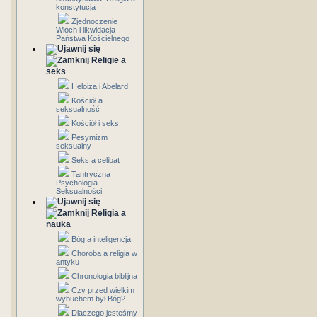
konstytucja
Zjednoczenie
Włoch i likwidacja
Państwa Kościelnego
Religie a
seks
Heloiza i Abelard
Kościół a
seksualność
Kościół i seks
Pesymizm
seksualny
Seks a celibat
Tantryczna
Psychologia
Seksualności
Religia a
nauka
Bóg a inteligencja
Choroba a religia w
antyku
Chronologia biblijna
Czy przed wielkim
wybuchem był Bóg?
Dlaczego jesteśmy