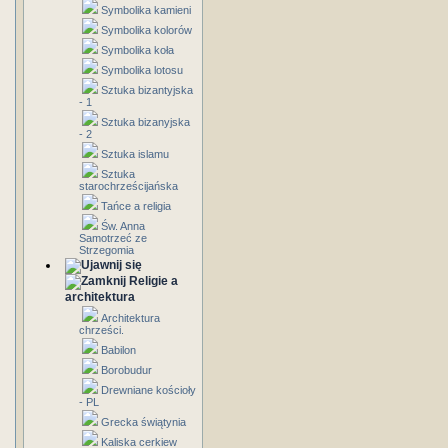
Symbolika kamieni
Symbolika kolorów
Symbolika koła
Symbolika lotosu
Sztuka bizantyjska
- 1
Sztuka bizanyjska
- 2
Sztuka islamu
Sztuka
starochrześcijańska
Tańce a religia
Św. Anna
Samotrzeć ze
Strzegomia
Religie a
architektura
Architektura
chrześci.
Babilon
Borobudur
Drewniane kościoły
- PL
Grecka świątynia
Kaliska cerkiew