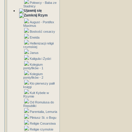
Połowcy - Baba ze
Stadnicy
Rzym
August - Pontifex
Maximus
Boskość cesarzy
Eneida
Hellenizacji religii
rzymskiej
Janus
Kaligula i Żydzi
Kolegium
pontyfików - 1
Kolegium
pontyfików - 2
Kto pierwszy palił
księgi
Kult Kybele w
Rzymie
Od Romulusa do
Republiki
Parentalia, Lemuria
Pliniusz St. o Bogu
Religie Cesarstwa
Religie rzymskie