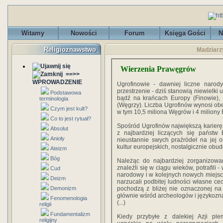
Witamy
Nowości
Forum
Księga Gości
N
Religioznawstwo
Madziarz
Wierzenia Prawęgrów
==>>
WPROWADZENIE
Ugrofinowie - dawniej liczne narody
przestrzenie - dziś stanowią niewielki 
Podstawowa
bądź na krańcach Europy (Finowie), 
terminologia
(Węgrzy). Liczba Ugrofinów wynosi obe
Czym jest kult?
w tym 10,5 miliona Węgrów i 4 miliony 
Co to jest rytuał?
Spośród Ugrofinów największą karierę z
Absolut
z najbardziej liczących się państw
Anioły
nieustannie swych praźródeł na jej 
kultur europejskich, nostalgicznie obu
Ateizm
Bóg
Należąc do najbardziej zorganizowan
znaleźli się w ciągu wieków, potrafili
Cud
narodowy i w kolejnych nowych miejsc
Deizm
narzucali podbitej ludności własne cec
Demonizm
pochodzą z bliżej nie oznaczonej na
głównie wśród archeologów i językozna
Fenomenologia
(...)
religii
Fundamentalizm
Kiedy przybyłe z dalekiej Azji ple
religijny