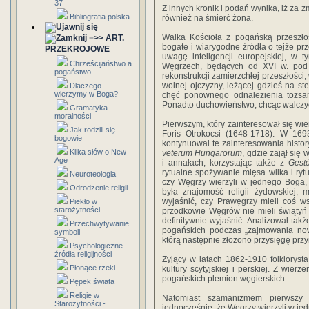
37
Z innych kronik i podań wynika, iż za 
Bibliografia polska
również na śmierć żona.
Walka Kościoła z pogańską przeszłoś
=>> ART.
bogate i wiarygodne źródła o tejże pr
PRZEKROJOWE
uwagę inteligencji europejskiej, w 
Chrześcijaństwo a
Węgrzech, będących od XVI w. pod k
pogaństwo
rekonstrukcji zamierzchłej przeszłości
wolnej ojczyzny, leżącej gdzieś na ste
Dlaczego
wierzymy w Boga?
chęć ponownego odnalezienia tożsa
Ponadto duchowieństwo, chcąc walczyć
Gramatyka
moralności
Pierwszym, który zainteresował się wie
Jak rodzili się
Foris Otrokocsi (1648-1718). W 169
bogowie
kontynuował te zainteresowania histo
Kilka słów o New
veterum Hungarorum
, gdzie zajął się
Age
i annałach, korzystając także z
Gest
rytualne spożywanie mięsa wilka i rytu
Neuroteologia
czy Węgrzy wierzyli w jednego Boga,
Odrodzenie religii
była znajomość religii żydowskiej, m
wyjaśnić, czy Prawęgrzy mieli coś ws
Piekło w
starożytności
przodkowie Węgrów nie mieli świątyń 
definitywnie wyjaśnić. Analizował tak
Przechwytywanie
pogańskich podczas „zajmowania now
symboli
którą następnie złożono przysięgę przy
Psychologiczne
źródła religijności
Żyjący w latach 1862-1910 folkloryst
Płonące rzeki
kultury scytyjskiej i perskiej. Z wie
pogańskich plemion węgierskich.
Pępek świata
Religie w
Natomiast szamanizmem pierwszy z
Starożytności -
jednocześnie, że Węgrzy wierzyli w je