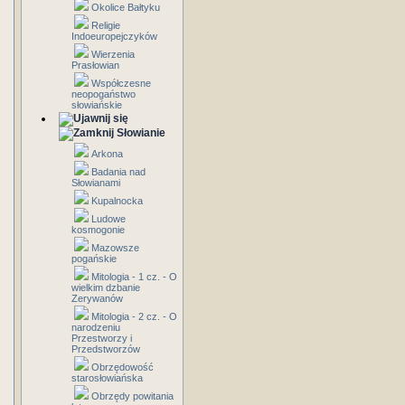
Okolice Bałtyku
Religie
Indoeuropejczyków
Wierzenia
Prasłowian
Współczesne
neopogaństwo
słowiańskie
Słowianie
Arkona
Badania nad
Słowianami
Kupalnocka
Ludowe
kosmogonie
Mazowsze
pogańskie
Mitologia - 1 cz. - O
wielkim dzbanie
Zerywanów
Mitologia - 2 cz. - O
narodzeniu
Przestworzy i
Przedstworzów
Obrzędowość
starosłowiańska
Obrzędy powitania