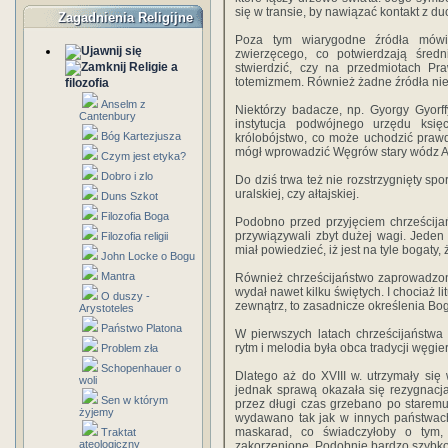
się w transie, by nawiązać kontakt z 
Zagadnienia Religijne
Poza tym wiarygodne źródła mówi
zwierzęcego, co potwierdzają średn
Religie a
stwierdzić, czy na przedmiotach P
totemizmem. Również żadne źródła nie
filozofia
Anselm z
Niektórzy badacze, np. Gyorgy Gyorff
Cantenbury
instytucja podwójnego urzędu księc
Bóg Kartezjusza
królobójstwo, co może uchodzić praw
mógł wprowadzić Węgrów stary wódz Alm
Czym jest etyka?
Dobro i zlo
Do dziś trwa też nie rozstrzygnięty sp
uralskiej, czy ałtajskiej.
Duns Szkot
Filozofia Boga
Podobno przed przyjęciem chrześcijańs
przywiązywali zbyt dużej wagi. Jeden
Filozofia religii
miał powiedzieć, iż jest na tyle bogaty
John Locke o Bogu
Mantra
Również chrześcijaństwo zaprowadzon
wydał nawet kilku świętych. I chociaż l
O duszy -
zewnątrz, to zasadnicze określenia Bog
Arystoteles
Państwo Platona
W pierwszych latach chrześcijaństwa 
rytm i melodia była obca tradycji węgier
Problem zła
Schopenhauer o
Dlatego aż do XVIII w. utrzymały się 
woli
jednak sprawą okazała się rezygnacj
Sen w którym
przez długi czas grzebano po staremu
żyjemy
wydawano tak jak w innych państwach
maskarad, co świadczyłoby o tym, i
Traktat
ateologiczny
zakorzenione. Podobnie bardzo szybko 