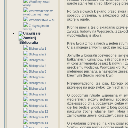
Wiedźmy znad
gardle stanie ten chleb, który będę prz
Warty
Wprowadzenie w
Po tych słowach klękano przed skórą ni
świat czarnej magii
sposoby gryzienia, w zależności od p
skórę w ogóle.
Wróżbiarstwo w ST
Z klątwą im do
Kroniki mówią też o składaniu przysię
twarzy
zwyczaj ludowy na Węgrzech, iż zakoch
wypowiadają te słowa:
Bibliografia
Krew twoja z moją niech w jeden strumi
Ciała mojego z twoim i grób nie rozłącz
Bibliografia 1
Bibliografia 2
Joinville w biografii poświęconej świ
bałkańskich Kumanów, jeśli chodzi o sk
Bibliografia 3
w Konstantynopolu cesarz Baldwin II
Bibliografia 4
greckiemu wodzowi. Wówczas król Kuma
srebrnego pucharu, a następnie zmiesza
Bibliografia 5
krewnymi (braćmi jednej krwi).
Bibliografia 6
Bibliografia 7
Przyprowadzono też psa, którego ob
przysięgę na jego zwłoki, że niech ich 
Bibliografia 8
Bibliografia 9
O podobnym rytuale wspomina w swe
węgierskich złożyły jednemu spośród
Bibliografia 10
dzisiejszego dnia począwszy, ciebie 
Bibliografia 11
cię los będzie wiódł, my z tobą pod
naczynia trochę własnej krwi, którą 
Bibliografia 12
zajmowania „nowej ojczyzny”, dzisiejs
Bibliografia 13
Bibliografia 14
O składaniu przysięgi na krew pisał 
Scytów, którymi równie dobrze mogli by