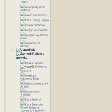
Polsce
Nieodparty urok
kastracji
Nowa duchowość
Piwo - napój Bogów
Policja duchowa
Religia i wspólnota
Religijne wędrówki
ludów
Różaniec na
zdrowie
Religie a
polityka
Boska polityka
Doktryna
Reagana
Hezbollah
wojownicy Boga
Historia wolności w
chrześ.
Islam kontra
hinduizm
Kara śmierci
Kara śmierci w
Piśmie Świętym i
nauczaniu katolickim