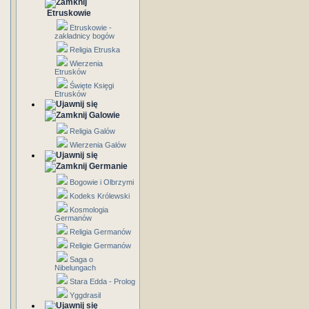
Etruskowie
Etruskowie -
zakładnicy bogów
Religia Etruska
Wierzenia
Etrusków
Święte Księgi
Etrusków
Galowie
Religia Galów
Wierzenia Galów
Germanie
Bogowie i Olbrzymi
Kodeks Królewski
Kosmologia
Germanów
Religia Germanów
Religie Germanów
Saga o
Nibelungach
Stara Edda - Prolog
Yggdrasil