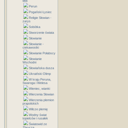
lata
Perun
Pogański Łysiec
Religie Słowian -
zarys
Sobótka
Stworzenie świata
Słowianie
Słowianie -
ciekawostki
Słowianie Połabscy
Słowianie
Wschodni
Słowiańska dusza
Ukraiński Olimp
W kraju Peruna,
Swaroga i Welesa
Wieniec, wianki
Wierzenia Słowian
Wierzenia plemion
prapolskich
Wilcze plemię
Wodny świat
topielców i rusałek
Światowid ze
Zbrucza