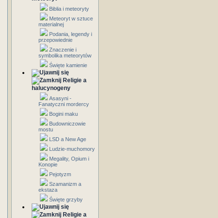
Biblia i meteoryty
Meteoryt w sztuce
materialnej
Podania, legendy i
przepowiednie
Znaczenie i
symbolika meteorytów
Święte kamienie
Religie a
halucynogeny
Asasyni -
Fanatyczni mordercy
Bogini maku
Budowniczowie
mostu
LSD a New Age
Ludzie-muchomory
Megality, Opium i
Konopie
Pejotyzm
Szamanizm a
ekstaza
Święte grzyby
Religie a