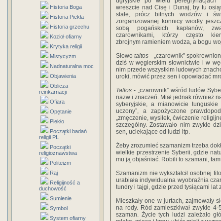
ugryjskie po wielu peregrynacjach tr
Historia Boga
wreszcie nad Cisę i Dunaj, by tu osi
stałe, prócz bitnych wodzów i świ
Historia Piekła
zorganizowanej konnicy wiodły jeszc
Historia grzechu
sobą pogańskich kapłanów, zwa
czarownikami, którzy często kier
Kozioł ofiarny
zbrojnym ramieniem wodza, a bogu wojn
Krytyka religii
Słowo
taltos
- „czarownik” spokrewnio
Mistycyzm
dziś w węgierskim słownictwie i w węg
Nadnaturalna moc
nim przede wszystkim ludowych znachor
Objawienia
uroki, mówić przez sen i opowiadać mro
Oblicza
Taltos
- „czarownik” wśród ludów Syber
reinkarnacji
nazw i znaczeń. Miał jednak również n
Ofiara
syberyjskie, a mianowicie tunguski
uczony”, a zapożyczone prawdopo
Opętanie
„zmęczenie, wysiłek, ćwiczenie religi
Piekło
szczególny. Zostawało nim zwykle dz
Początki badań
sen, uciekające od ludzi itp.
religii PL
Żeby zrozumieć szamanizm trzeba dokład
Początki
wielkie przestrzenie Syberii, gdzie na
religioznawstwa
mu ją objaśniać. Robili to szamani, tam
Politeizm
Raj
Szamanizm nie wykształcił osobnej filoz
urabiała indywidualna wyobraźnia czar
Religijność a
tundry i tajgi, gdzie przed tysiącami l
duchowość
Sumienie
Mieszkały one w jurtach, zajmowały si
na rody. Ród zamieszkiwał zwykle 4-5
Symbol
szaman. Życie tych ludzi zależało g
System ofiarny