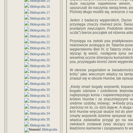
Bibliografia 15
duże naczynie napełnione winem, 
Bibliografia 16
upuszczali do naczynia swoją krew, po 
Później długo modlili się, wreszcie z 
Bibliografia 17
Bibliografia 18
Jeden z badaczy węgierskich, Dezso 
przysięga znaczy również picie. Świa
Bibliografia 19
prastarym zwyczajem. Podobnie słow
Bibliografia 20
uczta”) bierze początek od rdzenia
ald
Bibliografia 21
Przysięga na zwłoki psa praktykowan
Bibliografia 22
mianowicie posłujące do Tatarów pose
Bibliografia 23
węgierskiemu Beli IV, iż Tatarzy znów
słysząc tę wieść, następnie syna s
Bibliografia 24
weselnej uczcie dziesięciu kumańskich
Bibliografia 25
psa, przysięgało bronić ziemi węgiersk
Bibliografia 26
W okresie pogańskim w świadomości
Bibliografia 27
królu” jako wiecznym władcy na tamtym
Bibliografia 28
znalazł się w obozie Hunów, tak opisu
Bibliografia 29
„Kiedy zmarł bogaty wojownik, kopano
Bibliografia 30
bogato odziane i ozdobione klejnota
najlepszego konia i najwierniejszego 
Bibliografia 31
królem Hunów i ze znaczniejszymi wo
Bibliografia 32
srebrne ozdoby, mówiąc: ≫Kiedy przy
zwrócisz mi to, co dziś daję≪. A sług
Bibliografia 33
król Hunów wręczał słudze list do pie
Bibliografia 34
zmarły wojownik dzielnie spisywał się z
Bibliografia 35
władca zaświatów przyjął go na swo
zwłokach zostawał żywy służący ora
Bibliografia 36
kładziono kamienie i zasypywano to ws
Bibliografia