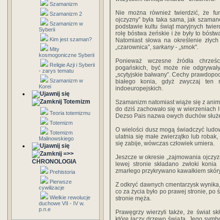
Szamanizm
Nie można również twierdzić, że f
Szamanizm 2
ojczyzny” była taka sama, jak szama
Szamanizm w
podstawie kultu świąt maryjnych twie
Syberii
rolę bóstwa żeńskie i że były to bóstw
Kim jest szaman?
Natomiast słowa na określenie złyc
„czarownica”,
sarkany
- „smok".
Mity
kosmogoniczne Syberii
Ponieważ wczesne źródła chrześ
Religie Azji i Syberii
pogańskich, być może nie odgrywały
- zarys tematu
„scytyjskie bałwany”. Cechy prawdopo
Szamanizm w
białego konia, gdyż zwyczaj ten 
Korei
indoeuropejskich.
Totemizm
Szamanizm natomiast wiąże się z animi
do dziś zachowało się w wierzeniach 
Teoria totemizmu
Dezso Pais nazwa owych duchów służ
Totemizm
O wielości dusz mogą świadczyć ludow
Totemizm
ulatnia się małe zwierzątko lub robak
Malinowskiego
się zabije, wówczas człowiek umiera.
=>>
Jeszcze w okresie „zajmowania ojczy
CHRONOLOGIA
lewej stronie składano zwłoki konia
zmarłego przykrywano kawałkiem skóry, 
Prehistoria
Pierwsze
Z odkryć dawnych cmentarzysk wynika, 
cywilizacje
co za życia było po prawej stronie, po 
Wielkie rewolucje
stronie męża.
duchowe VII - IV w.
p.n.e
Prawęgrzy wierzyli także, że świat s
które łączy drzewo świata. Jego sym