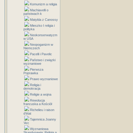
Komunizm a religia
Machiavelli o
państwach k
Matylda z Canossy
Mieszko I religia i
polityka
Neokonserwatyzm
w USA
Neopoganizm w
Niemczech
Pacelli i Pavelic
Państwo i związki
wyznaniowe
Pierwsza
Poprawka
Prawo wyznaniowe
Religia i
demokracja
Religie a wojna
Rewolucja
francuska a Kościół
Richelieu i raison
d'état
Tajemnica Joanny
'Arc
Wyznaniowa
Skandynawia: Religia a