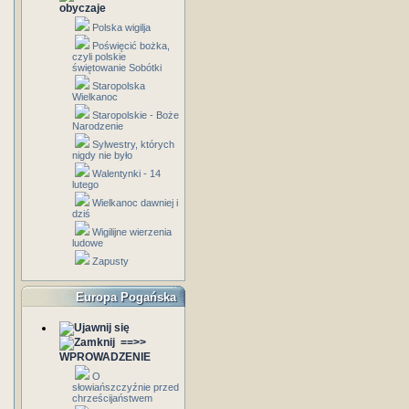
obyczaje
Polska wigilja
Poświęcić bożka,
czyli polskie
świętowanie Sobótki
Staropolska
Wielkanoc
Staropolskie - Boże
Narodzenie
Sylwestry, których
nigdy nie było
Walentynki - 14
lutego
Wielkanoc dawniej i
dziś
Wigilijne wierzenia
ludowe
Zapusty
Europa Pogańska
==>>
WPROWADZENIE
O
słowiańszczyźnie przed
chrześcijaństwem