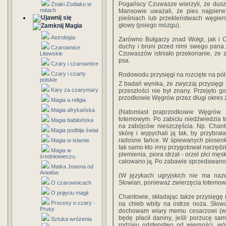
Pogańscy Czuwasze wierzyli, że dusz
Znaki Zodiaku w
mitach
Mansowie uważali, że pies najpierw
pieśniach lub przekleństwach węgiers
głowy (psiego mózgu).
Magia
Astrologia
Zarówno Bułgarzy znad Wołgi, jak i 
duchy i broni przed nimi swego pana
Czarownice
Czuwaszów istniało przekonanie, że 
Litewskie
psa.
Czary i czarownice
Czary i czarty
Rodowodu przysięgi na rozcięte na pół 
polskie
Z badań wynika, że zwyczaj przysięgi 
Kary za czarymary
przeszłości nie był znany. Przejęto g
przodkowie Węgrów przez długi okres ż
Magia a religia
Magia afrykańska
{Natomiast praprzodkowie Węgrów c
totemowym. Po zabiciu niedźwiedzia tr
Magia babilońska
na zabójców nieszczęścia. Np. Chant
Magia podbija świat
skórę i wypychali ją tak, by przybra
radosne tańce. W śpiewanych piosenka
Magia w islamie
tak samo kto inny przygotował narzędzi
Magia w
plemienia, piora strzał - orzeł płci mę
średniowieczu
całowano ją. Po zabawie sprzedawano 
Matka Joanna od
Aniołów
(W językach ugryjskich nie ma naz
Słowian, ponieważ zwierzęcia totemow
O czarownicach
O pojęciu magii
Chantowie, składając także przysięgę
Procesy o czary -
na chleb wbity na ostrze noża. Słowa
Prusy
dochowam wiary memu cesarzowi (wod
będę płacił daniny, jeśli porzucę sa
Sztuka wróżenia
rodzaju odstępstwo od wierności, w