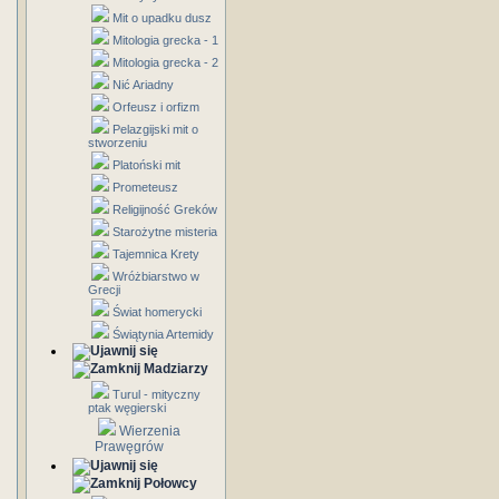
Mit o upadku dusz
Mitologia grecka - 1
Mitologia grecka - 2
Nić Ariadny
Orfeusz i orfizm
Pelazgijski mit o
stworzeniu
Platoński mit
Prometeusz
Religijność Greków
Starożytne misteria
Tajemnica Krety
Wróżbiarstwo w
Grecji
Świat homerycki
Świątynia Artemidy
Madziarzy
Turul - mityczny
ptak węgierski
Wierzenia
Prawęgrów
Połowcy