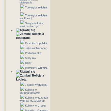
bibliografia
Turystyka religijna
1
Turystyka religijna
we Francji
Świątynie które
warto zobaczyć
Religia a
etnografia
Cmentarze polskie
Jajka wielkanocne
Podłaźniczka
Stary rok
Upiór!
Wampiry i Wilkołaki
Religie a
kobieta
7 kobiet Watykanu
Kobieta w
chrzescijaństwie
Kobieta w czasach
wypraw krzyżowych
Kobiety w Izraelu
Matylda z Canossy