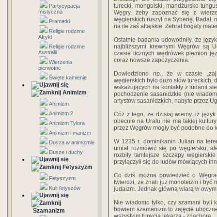
turecki, mongolski, mandżursko-tungusk
Partycypacja
mistyczna
Węgry, żeby zapoznać się z wierz
węgierskich ruszył na Syberię. Badał, 
Pramatki
na ile zaś ałtajskie. Zebrał bogaty mate
Religie rodzime
Afryki
Ostatnie badania udowodniły, że język
najbliższymi krewnymi Węgrów są U
Religie rodzime
Australii
czasie licznych wędrówek plemion jęz
coraz nowsze zapożyczenia.
Wierzenia
pierwotne
Dowiedziono np., że w czasie „za
Święte kamienie
węgierskich było dużo słów tureckich,
wskazujących na kontakty z ludami st
Animizm
pochodzenie sasanidzkie (nie wiadomo
artystów sasanidzkich, nabyte przez U
Animizm
Animizm 2
Cóż z tego, że dzisiaj wiemy, iż język
obecnie na Uralu nie ma takiej kultury
Animizm Tylora
przez Węgrów mogły być podobne do ich
Animizm i manizm
W 1235 r. dominikanin Julian na teren
Dusza w animizmie
umiał rozmówić się po węgiersku, al
Dusze i duchy
rozbiły tamtejsze szczepy węgierskie 
przyłączyli się do ludów mówiących inny
Fetyszyzm
Co dziś można powiedzieć o Węgrac
Fetyszyzm
twierdzi, że znali już monoteizm i być 
Kult fetyszów
judaizm. Jednak główną wiarą w owym
Nie wiadomo tylko, czy szamani byli 
bowiem szamanizm to zajęcie uboczne,
Szamanizm
wszystkim funkcja lekarza - znachora.