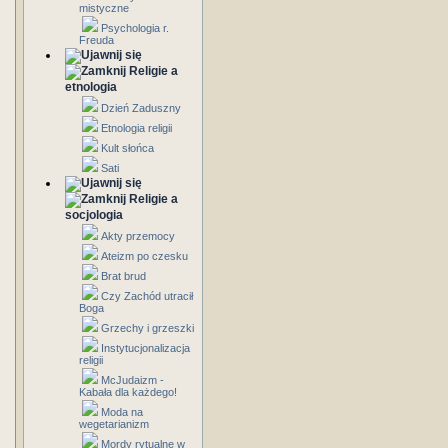
mistyczne
Psychologia r.
Freuda
Religie a
etnologia
Dzień Zaduszny
Etnologia religii
Kult słońca
Sati
Religie a
socjologia
Akty przemocy
Ateizm po czesku
Brat brud
Czy Zachód utracił
Boga
Grzechy i grzeszki
Instytucjonalizacja
religii
McJudaizm -
Kabała dla każdego!
Moda na
wegetarianizm
Mordy rytualne w