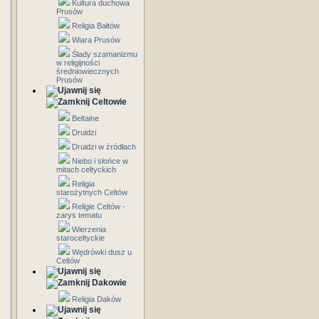
Kultura duchowa
Prusów
Religia Bałtów
Wiara Prusów
Ślady szamanizmu
w religijności
średniowiecznych
Prusów
Celtowie
Beltaine
Druidzi
Druidzi w źródłach
Niebo i słońce w
mitach celtyckich
Religia
starożytnych Celtów
Religie Celtów -
zarys tematu
Wierzenia
staroceltyckie
Wędrówki dusz u
Celtów
Dakowie
Religia Daków