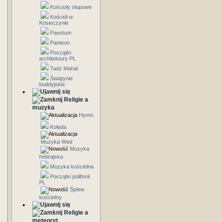
Kościoły słupowe
Kościół w
Kosieczynie
Paestum
Panteon
Początki
architektury PL
Tadż Mahal
Świątynie
buddyjskie
Religie a
muzyka
Hymn
Kolęda
Muzyka Wed
Muzyka
hebrajska
Muzyka kościelna
Początki polifonii
PL
Śpiew
kościelny
Religie a
meteoryt