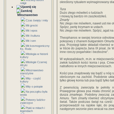
Rozwój historii
określony rytuałem wyimaginowany di
religii
Tura
Dużo złego mówiłeś o ludziach
Mitoznawstwo
i mową tą bardzo im zaszkodziłeś.
Zmarły
Czas święty i mity
Nic złego nie mówiłem, nawet ust nie o
Mit grecki
Spójrz, perłę trzymam w ustach.
Nic złego nie mówiłem. Spójrz, agat na
Mit i epos
Mit i kultura
Theophanos w swojej kronice odnotowuje
Mit i sen
pokojowy z chanem bułgarskim Omurtag
psa. Przysięgi takie składali również
Mit kosmogoniczny
w liście do papieża Jana IX pisał, że W
Ks. Rodz.
inne rzeczy pogańskie i bezbożne”.
Mitologia w historii
kultury
W wykopaliskach, m.in. w miejscowośc
Mitologie Czarnej
zwłok ludzkich kości konia i psa. Cm
Afryki
natrafiono w innych miejscowościach.
Mitoznawstwo
Kości psa znajdowały się bądź u nóg sz
starożytne
obróconym na zachód. Podobnie układ
Mity - część
tylko głowę konia lub psa bądź tylko ta
kultury
Mity o potopie
Z pewnością zwierzęta te pełniły 
Prawęgrow głowa psa miała chronić j
Na początku była
dusza zmarłego. Podobny zwyczaj zac
woda
Amuru. Tam zmarły również otrzymywa
Potwory ludzko-
świat. Także podczas świąt na cześć
zwierzęce
przeprowadził na rajskie łąki, do p
Ptaki w mitach i
następnym sezonie pies wracał na ziem
legendach