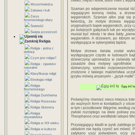
mleko, mięso i krew, ubiór mieli z wypra
Wszechwiedza
Szaman po wtajemniczenie musiał iść
Zabawa i kult
sięgającym koroną nieba, a drzew
Zarys
węgierskich. Szaman albo piął się 
fenomenologii ofiary
twierdzą, że motyw drzewa sięgają
oryginalnych bajek węgierskich, przy c
Świetość
po kolejnych gałęziach lub po wyciętyc
Święta przestrzeń
musiał być młody i te dwa fakty „pier
węgierskim. A drzewem, po którym wsp
Religia
występująca w syberyjskiej tajdze.
Religia - jedna z
Motyw drzewa świata został wykszt
definicji
występującym często w ludowych baj
Czym jest religia?
dziewczynę uprowadza w zaświaty wł
zasadzie dwa motywy ugrofińskie
Religia - zjawisko
naturalne
dziewczyny, szeroko rozpowszechni
zrodzone z takiego małżeństwa uczył
Klasyfikacja religii
języku mówią anyanyelv - „język matki”
Etnologia religii
Religia
Égig érő f
Bocheńskiego
Religia Durkheima
Poświęćmy również nieco miejsca tot
Religia Rousseau
do ważnych form w kontaktach z oście
Religia Skinnera
w tym i przodkowie Węgrów, według zapi
zwłoki rozciętego na dwie połowy psa.
Religia
Theophanos oraz westfalski latopis Wi
obywatelska
Religia w XIX wieku
Przysięgający kładli w pysk zabitego p
układom nie będą czynić ani mówić. Po
Religia w kulturze
zatykano uszy jedwabiem, oczy za