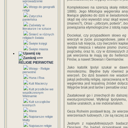
wprowadzenie
Wstęp do geografii
Kompleksowo na szerszą skalę mitolog
religii
1886). Jego
Mitologia węgierska
anal
tkwiące głęboko do dziś w świadomoś
Zatyczka
skąd się ono wywodzi oraz skąd wywod
panieńska
(manes?),
Orias
-„olbrzym, potwór”,
bo
Zaświaty w
powiązania etymologiczne z istotą naj
literaturze i w sztuce
Śmierć w różnych
Dociekał, czy przypadkiem słowo
eg
religiach świata
wierzyli w życie pozagrobowe, jakie m
wodza lub księcia, czy ówcześni kapłani 
Święte księgi
święte miejsca i własne pismo (runic
Święte miasta
pogrzeby, oraz to, czy w dzisiejszyc
jak wierzenia te mają się do helleni
=>>
Finów, a nawet Słowian i Germanów.
RELIGIE PIERWOTNE
Jako katolik Ipolyi szukał w daw
Wstęp - Religie
monoteizmu. Błędne były również j
pierwotne
wierzeń. Do dziś bowiem nie wiadom
Huna i Roa
jakąś jednolitą religię, opracowaną w 
węgierska jest kopalnią źródeł dotycz
Kult Macierzy
Węgrów brak jest larów i penatów oraz
Kult przodków we
współczesnym
Zaatakował go i zniechęcił do dalszej
Wietnamie
ewolucjonizmowi. Wytknął Ipolyiemu,
Kult szczątków
ludów uralskich, a nie indoirańskich.
kostnych
Mana
Geza Roheim postawił tezę, że wierze
wierzeniach ludowych, i że są raczej z
Najstarsze religie
Malty
Jednym z najwybitniejszych badacz
Najstasze religie
Dioszegi. Do badań przygotował się