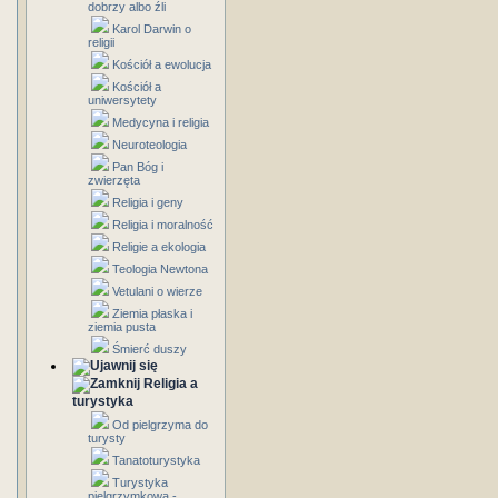
dobrzy albo źli
Karol Darwin o
religii
Kościół a ewolucja
Kościół a
uniwersytety
Medycyna i religia
Neuroteologia
Pan Bóg i
zwierzęta
Religia i geny
Religia i moralność
Religie a ekologia
Teologia Newtona
Vetulani o wierze
Ziemia płaska i
ziemia pusta
Śmierć duszy
Religia a
turystyka
Od pielgrzyma do
turysty
Tanatoturystyka
Turystyka
pielgrzymkowa -